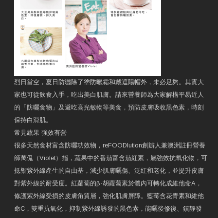
烈日當空，夏日防曬除了塗防曬霜和戴遮陽帽外，未必足夠。其實大
家也可從飲食入手，吃出美白肌膚。請來營養師為大家解構平易近人
的「防曬食物」及避吃高光敏物等美食，預防皮膚吸收黑色素，時刻
保持白滑肌。
常見蔬果 強效有營
很多天然食材富含防曬功效物，reFOODlution創辧人兼澳洲註冊營養
師萬侃（Violet）指，蔬果中的番茄富含茄紅素，屬強效抗氧化物，可
抵禦紫外線產生的自由基，減少肌膚曬傷、泛紅和老化，並提升皮膚
對紫外線的耐受度。紅蘿蔔的β-胡蘿蔔素於體內可轉化成維他命A，
修護紫外線受損的皮膚角質層，強化肌膚屏障。藍莓含花青素和維他
命C，雙重抗氧化，抑制紫外線誘發的黑色素，能曬後修復、鎮靜發