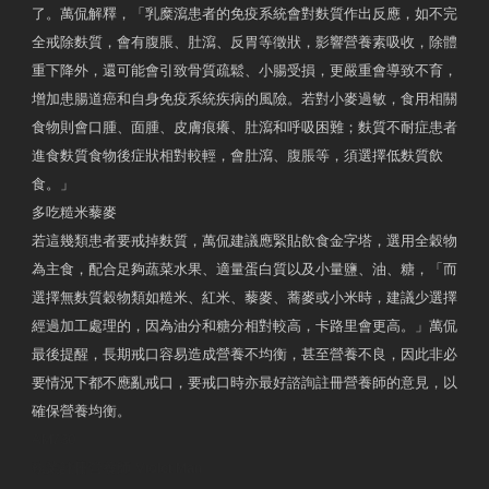
了。萬侃解釋，「乳糜瀉患者的免疫系統會對麩質作出反應，如不完
全戒除麩質，會有腹脹、肚瀉、反胃等徵狀，影響營養素吸收，除體
重下降外，還可能會引致骨質疏鬆、小腸受損，更嚴重會導致不育，
增加患腸道癌和自身免疫系統疾病的風險。若對小麥過敏，食用相關
食物則會口腫、面腫、皮膚痕癢、肚瀉和呼吸困難；麩質不耐症患者
進食麩質食物後症狀相對較輕，會肚瀉、腹脹等，須選擇低麩質飲
食。」
多吃糙米藜麥
若這幾類患者要戒掉麩質，萬侃建議應緊貼飲食金字塔，選用全穀物
為主食，配合足夠蔬菜水果、適量蛋白質以及小量鹽、油、糖，「而
選擇無麩質穀物類如糙米、紅米、藜麥、蕎麥或小米時，建議少選擇
經過加工處理的，因為油分和糖分相對較高，卡路里會更高。」萬侃
最後提醒，長期戒口容易造成營養不均衡，甚至營養不良，因此非必
要情況下都不應亂戒口，要戒口時亦最好諮詢註冊營養師的意見，以
確保營養均衡。
AM730
執業註冊營養師 Violet Man