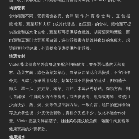
均衡營養
食物種類不同，營養素也各異。食肆 製 作 外 賣 餐 盒 時， 宜 包 括
穀 物類、蔬菜類和肉類（或其代替品，如豆類）的食材。穀物類可提
供熱量和碳水化合物，蔬菜類可提供膳食纖維、胡蘿蔔素和葉酸，而
肉類和豆類則含豐富蛋白質，這些營養素有助維持良好的免疫力。想
讓顧客吃得健康，外賣餐盒便應提供均衡營養。
慎選食材
Violet 指出健康的外賣餐盒要配合均衡飲食，並多選低脂的天然食
材。蔬菜方面，綠色蔬菜如菜心、白菜及西蘭花容易變黃，不宜用作
外賣。食肆可考慮選用瓜類、菇菌類或不易變黃的蔬菜，例如茄子、
節瓜、翠玉瓜、娃娃菜、椰菜、西芹、木耳及秀珍菇。肉類方面，則
可選豬柳、牛肩肉及西冷等瘦肉，或去皮禽肉、魚肉或海鮮，並使用
少油快炒、蒸、焗、炆等低脂烹調方法。一般而言，脆口的煎炸食物
存放於餐盒後，外皮便會變軟，賣相亦失色不少，故此不適合作外
賣。Violet 提議肉碎蒸茄子、娃娃菜冬菇炆鯪魚餅、雜菌牛肉意粉等
健康實惠的外賣餐款。
健康湯水