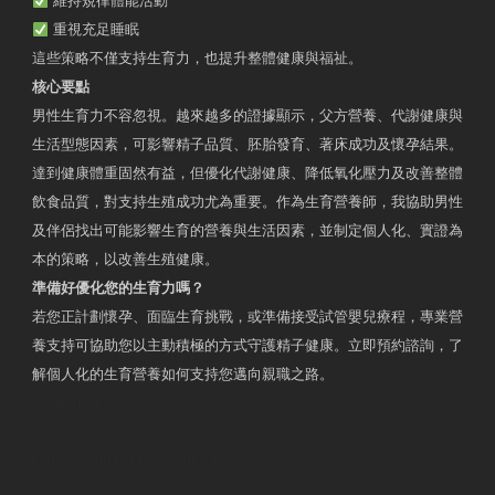
維持規律體能活動
重視充足睡眠
這些策略不僅支持生育力，也提升整體健康與福祉。
核心要點
男性生育力不容忽視。越來越多的證據顯示，父方營養、代謝健康與
生活型態因素，可影響精子品質、胚胎發育、著床成功及懷孕結果。
達到健康體重固然有益，但優化代謝健康、降低氧化壓力及改善整體
飲食品質，對支持生殖成功尤為重要。作為生育營養師，我協助男性
及伴侶找出可能影響生育的營養與生活因素，並制定個人化、實證為
本的策略，以改善生殖健康。
準備好優化您的生育力嗎？
若您正計劃懷孕、面臨生育挑戰，或準備接受試管嬰兒療程，專業營
養支持可協助您以主動積極的方式守護精子健康。立即預約諮詢，了
解個人化的生育營養如何支持您邁向親職之路。
Contact Us
OTP Violet Man Registered Dietitian