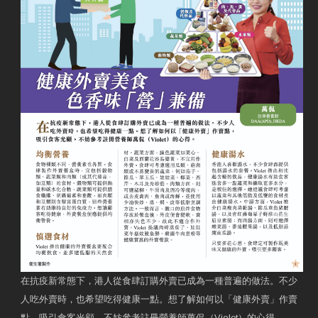
在抗疫新常態下，港人從食肆訂購外賣已成為一種普遍的做法。不少
人吃外賣時，也希望吃得健康一點。想了解如何以「健康外賣」作賣
點，吸引食客光顧，不妨參考註冊營養師萬侃（Violet）的心得。