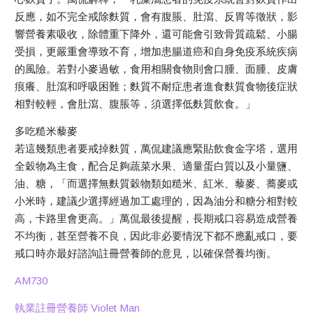
反應，如不完全戒除麩質，會有腹脹、肚瀉、反胃等徵狀，影
響營養素吸收，除體重下降外，還可能會引致骨質疏鬆、小腸
受損，更嚴重會導致不育，增加患腸道癌和自身免疫系統疾病
的風險。若對小麥過敏，食用相關食物則會口腫、面腫、皮膚
痕癢、肚瀉和呼吸困難；麩質不耐症患者進食麩質食物後症狀
相對較輕，會肚瀉、腹脹等，須選擇低麩質飲食。」
多吃糙米藜麥
若這幾類患者要戒掉麩質，萬侃建議應緊貼飲食金字塔，選用
全穀物為主食，配合足夠蔬菜水果、適量蛋白質以及小量鹽、
油、糖，「而選擇無麩質穀物類如糙米、紅米、藜麥、蕎麥或
小米時，建議少選擇經過加工處理的，因為油分和糖分相對較
高，卡路里會更高。」萬侃最後提醒，長期戒口容易造成營養
不均衡，甚至營養不良，因此非必要情況下都不應亂戒口，要
戒口時亦最好諮詢註冊營養師的意見，以確保營養均衡。
AM730
執業註冊營養師 Violet Man