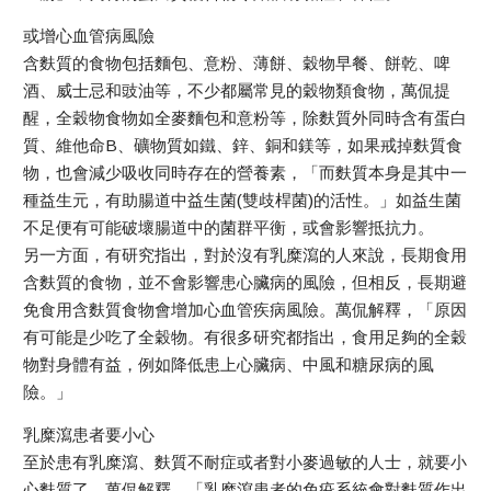
或增心血管病風險
含麩質的食物包括麵包、意粉、薄餅、穀物早餐、餅乾、啤
酒、威士忌和豉油等，不少都屬常見的穀物類食物，萬侃提
醒，全穀物食物如全麥麵包和意粉等，除麩質外同時含有蛋白
質、維他命B、礦物質如鐵、鋅、銅和鎂等，如果戒掉麩質食
物，也會減少吸收同時存在的營養素，「而麩質本身是其中一
種益生元，有助腸道中益生菌(雙歧桿菌)的活性。」如益生菌
不足便有可能破壞腸道中的菌群平衡，或會影響抵抗力。
另一方面，有研究指出，對於沒有乳糜瀉的人來說，長期食用
含麩質的食物，並不會影響患心臟病的風險，但相反，長期避
免食用含麩質食物會增加心血管疾病風險。萬侃解釋，「原因
有可能是少吃了全穀物。有很多研究都指出，食用足夠的全穀
物對身體有益，例如降低患上心臟病、中風和糖尿病的風
險。」
乳糜瀉患者要小心
至於患有乳糜瀉、麩質不耐症或者對小麥過敏的人士，就要小
心麩質了。萬侃解釋，「乳糜瀉患者的免疫系統會對麩質作出