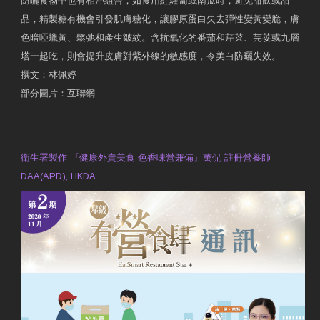
防曬食物中也有相沖組合，如食用紅蘿蔔或南瓜時，避免甜飲或甜
品，精製糖有機會引發肌膚糖化，讓膠原蛋白失去彈性變黃變脆，膚
色暗啞蠟黃、鬆弛和產生皺紋。含抗氧化的番茄和芹菜、芫荽或九層
塔一起吃，則會提升皮膚對紫外線的敏感度，令美白防曬失效。
撰文：林佩婷
部分圖片：互聯網
原文網址：天然食材 吃出防曬美肌 | 東方日報 | 副刊
Contact Us
衛生署製作 『健康外賣美食 色香味營兼備』萬侃 註冊營養師
DAA(APD), HKDA