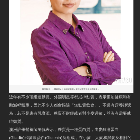
近年有不少頂級運動員、外國明星等都戒掉麩質，表示更加健康和有
助減輕體重，因此不少人都會跟隨「無麩質飲食」。不過有營養師認
為，若不是患有乳糜瀉、麩質不耐症或者對小麥過敏，並沒有需要戒
吃麩質。
澳洲註冊營養師萬侃表示，麩質是一種蛋白質，由麥醇溶蛋白
(Gliadin)和麥穀蛋白(Glutenin)所組成，在小麥、大麥和黑麥及相關的