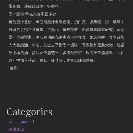
蛋黃醬、沙律醬或燒汁等醬料。
墨汁意粉 甲亢患者不宜多食
至於墨汁意粉，萬侃指墨汁含黑色素、蛋白質、多醣體、鐵、碘等；
有研究更指它具抗菌、抗氧化、抗炎功效，但多屬實驗室研究。留意
墨汁含碘豐富，甲狀腺功能亢進患者不宜多食。她又提醒，食譜或加
入大量奶油、牛油、芝士去平衡墨汁澀味，導致飽和脂肪大增；建議
改用橄欖油、蒜片及低脂芝士，多搭配鮮蝦、蜆肉等低脂海鮮，並在
醬汁中加入番茄、蘑菇、菠菜等，豐富口味和營養。
[健康]
原文網址
約見營養師
Categories
Uncategorized
健康資訊