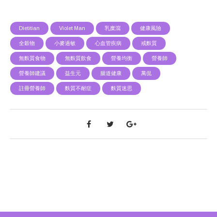
Dietitian
Violet Man
乳糜瀉
健康風險
全穀物
小麥過敏
心血管疾病
戒麩質
無麩質食物
無麩質飲食
營養均衡
營養師
營養師建議
益生元
腸道健康
萬侃
註冊營養師
麩質不耐症
麩質迷思