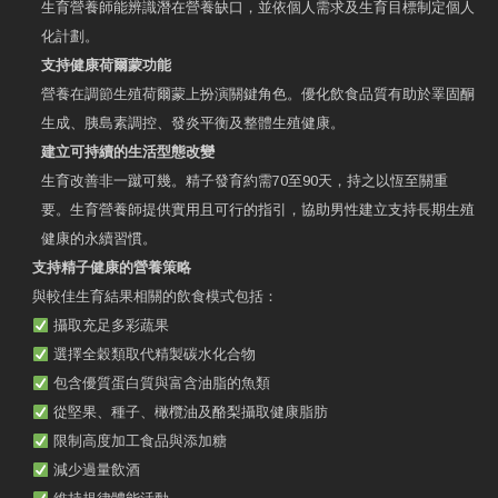
生育營養師能辨識潛在營養缺口，並依個人需求及生育目標制定個人
化計劃。
支持健康荷爾蒙功能
營養在調節生殖荷爾蒙上扮演關鍵角色。優化飲食品質有助於睪固酮
生成、胰島素調控、發炎平衡及整體生殖健康。
建立可持續的生活型態改變
生育改善非一蹴可幾。精子發育約需70至90天，持之以恆至關重
要。生育營養師提供實用且可行的指引，協助男性建立支持長期生殖
健康的永續習慣。
支持精子健康的營養策略
與較佳生育結果相關的飲食模式包括：
攝取充足多彩蔬果
選擇全穀類取代精製碳水化合物
包含優質蛋白質與富含油脂的魚類
從堅果、種子、橄欖油及酪梨攝取健康脂肪
限制高度加工食品與添加糖
減少過量飲酒