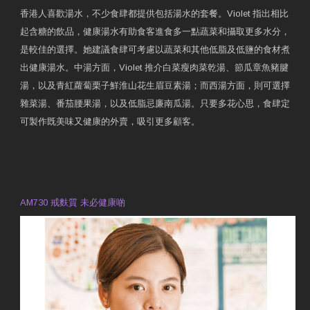
香港人喜歡湯水，不少食肆都提供包括湯水的套餐。Violet 指出相比
起含糖的飲品，健康湯水有助食客進食多一點蔬菜和攝取更多水分，
是較佳的選擇。她建議食肆可考慮以蔬菜和其他低脂及低鹽的食材煮
出健康湯水。中湯方面，Violet 推介白菜瘦肉菜乾湯、節瓜章魚豬腱
湯，以及青紅蘿蔔栗子鮮淮山花生眉豆素湯；而西湯方面，則可選擇
雜菜湯、番茄腰果湯，以及低脂忌廉南瓜湯。只要多花心思，食肆定
可製作既美味又健康的外賣，吸引更多顧客。
衛生署製作 星級有營食肆
預約註冊營養師 Violet Man
專業範疇
AM730 戒麩質 未必健康啲