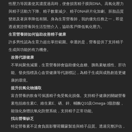
性壓力等因素使其濃度過高時，便會損害精子膜與DNA。高氧化壓力
與精子活動力下降、精子數量減少、精子DNA碎片化加劇、胚胎品質
變差及著床率降低有關。身為生育營養師，我的優先任務之一，即是
透過實證營養與生活型態介入，協助客戶降低氧化壓力。
生育營養師如何協助改善精子健康
許多男性認為生育力超出掌控範圍。幸運的是，營養提供了支持精子
生成與功能的有力機會。
改善代謝健康
不單純聚焦減重，生育營養師會協助優化血糖、胰島素敏感性、肝功
能、發炎指標及心血管健康等代謝標記，為精子生成與成熟創造更健
康的環境。
提升抗氧化物攝取
富含營養的飲食可保護精子免受氧化損傷。支持精子健康的關鍵營養
素包括維生素C、維生素E、硒、鋅、輔酶Q10及Omega-3脂肪酸，
能強化身體抗氧化防禦系統，支持精子正常功能。
找出營養缺乏
特定營養素不足會負面影響荷爾蒙製造與精子品質。透過完整評估，