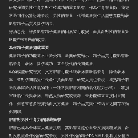
研究強調男性生育力對生殖成功的重要影響。作為生育營養師，我經
常遇到伴侶驚訝地發現，男性的營養、代謝健康與生活型態竟能顯著
影響精子品質及懷孕結果。
好消息是，許多影響精子健康的因素皆可改變，而具針對性的營養策
略能帶來明顯的改善。
為何精子健康如此重要
健康精子的功能遠不止於受精。新興研究顯示，精子品質可能影響胚
胎發育、著床、懷孕成功，甚至後代的長期健康。
動物模型研究證實，父方肥胖可能延緩著床前胚胎發育、降低著床
率，並對孕期胎兒生長產生負面影響。研究人員也發現，成熟精子若
過度暴露於活性氧物種（一種常與肥胖相關的氧化壓力形式），將損
害胚胎生長與著床。雖然人類研究較複雜，未必能確立直接因果關
係，但愈來愈多證據指向父方健康、精子品質與生殖結果之間存在類
似關聯。
肥胖對男性生育力的隱藏衝擊
肥胖已成為全球重大健康挑戰，其影響遠超心血管疾病與糖尿病。針
對反覆流產伴侶的研究發現，男性伴侶的精子DNA碎片化程度及精液