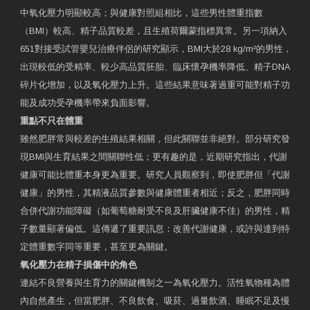
中氧化壓力明顯較高；與健康對照組相比，這些男性體重指數
（BMI）較高、精子品質較差，且生殖荷爾蒙指標異常。另一項納入
651對接受試管嬰兒治療伴侶的研究顯示，BMI大於28 kg/m²的男性，
出現較低的受精率、較少高品質胚胎、臨床懷孕機率降低、精子DNA
碎片化增加，以及氧化壓力上升。這些結果意味著過重可能對精子功
能及成功受孕機率帶來負面影響。
重點不只在體重
雖然肥胖常與較差的生殖結果相關，但此關聯並非絕對。部分研究發
現BMI與生育結果之間關聯性低；更有趣的是，近期研究指出，代謝
健康可能比體重本身更為重要。研究人員觀察到，即使肥胖但「代謝
健康」的男性，其精液品質參數與健康體重者相近；反之，肥胖同時
合併代謝功能障礙（如葡萄糖耐受不良及肝臟健康不佳）的男性，精
子數量顯著偏低。這傳遞了重要訊息：改善代謝健康，或許與達到特
定體重數字同等重要，甚至更為關鍵。
氧化壓力在精子損傷中的角色
連結不良營養與生育力的關鍵機制之一為氧化壓力。活性氧物種為體
內自然產生，但當肥胖、不良飲食、吸菸、過量飲酒、睡眠不足及慢