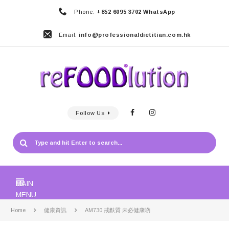
Phone:
+852 6095 3702 WhatsApp
Email:
info@professionaldietitian.com.hk
Follow Us
MAIN
MENU
Home
健康資訊
AM730 戒麩質 未必健康啲