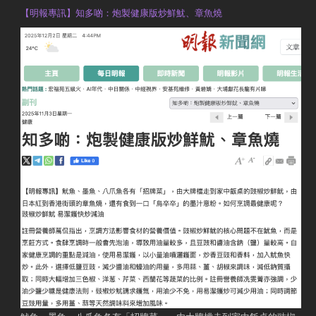
【明報專訊】知多啲：炮製健康版炒鮮魷、章魚燒