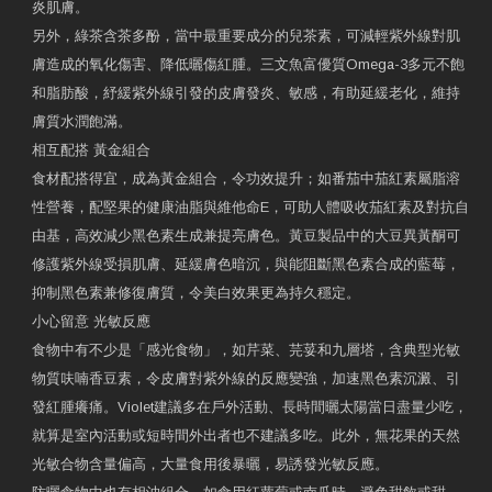
炎肌膚。
另外，綠茶含茶多酚，當中最重要成分的兒茶素，可減輕紫外線對肌
膚造成的氧化傷害、降低曬傷紅腫。三文魚富優質Omega-3多元不飽
和脂肪酸，紓緩紫外線引發的皮膚發炎、敏感，有助延緩老化，維持
膚質水潤飽滿。
相互配搭 黃金組合
食材配搭得宜，成為黃金組合，令功效提升；如番茄中茄紅素屬脂溶
性營養，配堅果的健康油脂與維他命E，可助人體吸收茄紅素及對抗自
由基，高效減少黑色素生成兼提亮膚色。黃豆製品中的大豆異黃酮可
修護紫外線受損肌膚、延緩膚色暗沉，與能阻斷黑色素合成的藍莓，
抑制黑色素兼修復膚質，令美白效果更為持久穩定。
小心留意 光敏反應
食物中有不少是「感光食物」，如芹菜、芫荽和九層塔，含典型光敏
物質呋喃香豆素，令皮膚對紫外線的反應變強，加速黑色素沉澱、引
發紅腫癢痛。Violet建議多在戶外活動、長時間曬太陽當日盡量少吃，
就算是室內活動或短時間外出者也不建議多吃。此外，無花果的天然
光敏合物含量偏高，大量食用後暴曬，易誘發光敏反應。