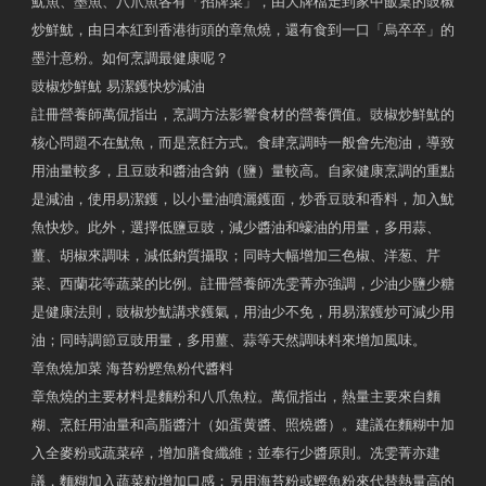
魷魚、墨魚、八爪魚各有「招牌菜」，由大牌檔走到家中飯桌的豉椒
炒鮮魷，由日本紅到香港街頭的章魚燒，還有食到一口「烏卒卒」的
墨汁意粉。如何烹調最健康呢？
豉椒炒鮮魷 易潔鑊快炒減油
註冊營養師萬侃指出，烹調方法影響食材的營養價值。豉椒炒鮮魷的
核心問題不在魷魚，而是烹飪方式。食肆烹調時一般會先泡油，導致
用油量較多，且豆豉和醬油含鈉（鹽）量較高。自家健康烹調的重點
是減油，使用易潔鑊，以小量油噴灑鑊面，炒香豆豉和香料，加入魷
魚快炒。此外，選擇低鹽豆豉，減少醬油和蠔油的用量，多用蒜、
薑、胡椒來調味，減低鈉質攝取；同時大幅增加三色椒、洋葱、芹
菜、西蘭花等蔬菜的比例。註冊營養師冼雯菁亦強調，少油少鹽少糖
是健康法則，豉椒炒魷講求鑊氣，用油少不免，用易潔鑊炒可減少用
油；同時調節豆豉用量，多用薑、蒜等天然調味料來增加風味。
章魚燒加菜 海苔粉鰹魚粉代醬料
章魚燒的主要材料是麵粉和八爪魚粒。萬侃指出，熱量主要來自麵
糊、烹飪用油量和高脂醬汁（如蛋黄醬、照燒醬）。建議在麵糊中加
入全麥粉或蔬菜碎，增加膳食纖維；並奉行少醬原則。冼雯菁亦建
議，麵糊加入蔬菜粒增加口感；另用海苔粉或鰹魚粉來代替熱量高的