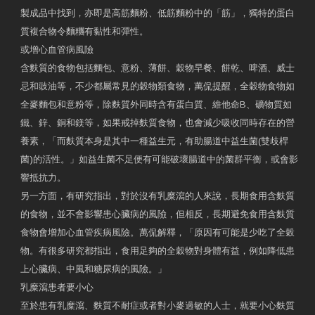
製成品中找到，亦即是高筋麵粉、低筋麵粉中的「筋」，獨特的蛋白
質複合物令麵糰有黏性和彈性。
或增心血管病風險
含麩質的食物包括麵包、意粉、薄餅、穀物早餐、餅乾、啤酒、威士
忌和豉油等，不少都屬常見的穀物類食物，萬侃提醒，全穀物食物如
全麥麵包和意粉等，除麩質外同時含有蛋白質、維他命B、礦物質如
鐵、鋅、銅和鎂等，如果戒掉麩質食物，也會減少吸收同時存在的營
養素，「而麩質本身是其中一種益生元，有助腸道中益生菌(雙歧桿
菌)的活性。」如益生菌不足便有可能破壞腸道中的菌群平衡，或會影
響抵抗力。
另一方面，有研究指出，對於沒有乳糜瀉的人來說，長期食用含麩質
的食物，並不會影響患心臟病的風險，但相反，長期避免食用含麩質
食物會增加心血管疾病風險。萬侃解釋，「原因有可能是少吃了全穀
物。有很多研究都指出，食用足夠的全穀物對身體有益，例如降低患
上心臟病、中風和糖尿病的風險。」
乳糜瀉患者要小心
至於患有乳糜瀉、麩質不耐症或者對小麥過敏的人士，就要小心麩質