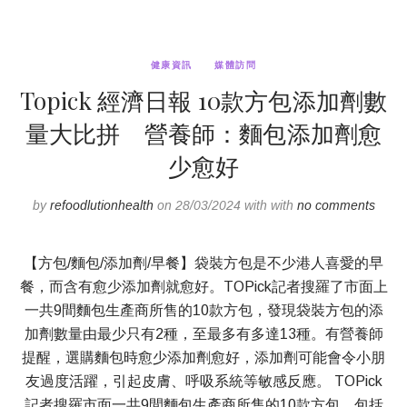
健康資訊
媒體訪問
Topick 經濟日報 10款方包添加劑數
量大比拼 營養師：麵包添加劑愈
少愈好
by
refoodlutionhealth
on 28/03/2024 with with
no comments
【方包/麵包/添加劑/早餐】袋裝方包是不少港人喜愛的早
餐，而含有愈少添加劑就愈好。TOPick記者搜羅了市面上
一共9間麵包生產商所售的10款方包，發現袋裝方包的添
加劑數量由最少只有2種，至最多有多達13種。有營養師
提醒，選購麵包時愈少添加劑愈好，添加劑可能會令小朋
友過度活躍，引起皮膚、呼吸系統等敏感反應。 TOPick
記者搜羅市面一共9間麵包生產商所售的10款方包，包括