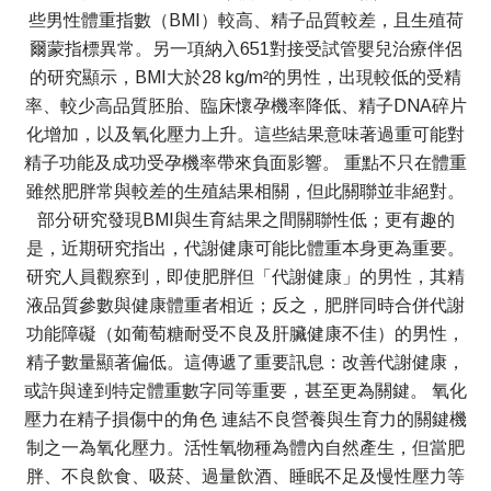
些男性體重指數（BMI）較高、精子品質較差，且生殖荷
爾蒙指標異常。另一項納入651對接受試管嬰兒治療伴侶
的研究顯示，BMI大於28 kg/m²的男性，出現較低的受精
率、較少高品質胚胎、臨床懷孕機率降低、精子DNA碎片
化增加，以及氧化壓力上升。這些結果意味著過重可能對
精子功能及成功受孕機率帶來負面影響。 重點不只在體重
雖然肥胖常與較差的生殖結果相關，但此關聯並非絕對。
部分研究發現BMI與生育結果之間關聯性低；更有趣的
是，近期研究指出，代謝健康可能比體重本身更為重要。
研究人員觀察到，即使肥胖但「代謝健康」的男性，其精
液品質參數與健康體重者相近；反之，肥胖同時合併代謝
功能障礙（如葡萄糖耐受不良及肝臟健康不佳）的男性，
精子數量顯著偏低。這傳遞了重要訊息：改善代謝健康，
或許與達到特定體重數字同等重要，甚至更為關鍵。 氧化
壓力在精子損傷中的角色 連結不良營養與生育力的關鍵機
制之一為氧化壓力。活性氧物種為體內自然產生，但當肥
胖、不良飲食、吸菸、過量飲酒、睡眠不足及慢性壓力等