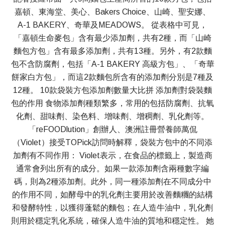
嘉頓、東海堂、美心、Bakers Choice、山崎、聖安娜、
A-1 BAKERY、奇華及MEADOWS。 從表格中可見，
「嘉頓生命麥包」含有最少添加劑，共有2種，而「山崎
麵包方包」含有最多添加劑，共有13種。另外，有2款麵
包不含防腐劑，包括「A-1 BAKERY 高級方包」、「奇華
餅家白方包」，而這2款麵包所含有的添加劑分別是7種及
12種。 10款袋裝方包添加劑數量大比拼 添加劑對袋裝麵
包的作用 食物添加劑種類繁多，常用的包括防腐劑、抗氧
化劑、甜味劑、染色料、增味劑、增稠劑、乳化劑等。
「reFOODlution」創辦人、澳洲註冊營養師萬侃
（Violet）接受TOPick訪問時解釋，袋裝方包中的不同添
加劑有不同作用： Violet表示，在食品的標籤上，製造商
通常會列出所有的成分。如果一款添加劑含兩種數字編
碼，則為2種添加劑。此外，同一種添加劑在不同成分中
的作用不同，如酵母中的乳化劑主要用於改善麵糰的結構
和發酵特性，以獲得蓬鬆的麵包；在人造牛油中，乳化劑
則用於穩定乳化系統，確保人造牛油的質地和穩定性。 她