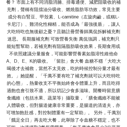
餐？ 市面上有不同消脂消腩、排毒通便、減肥阻吸收的補
充劑，聲稱有阻擋油分吸收、燃燒脂肪等功效，常見主要
成分有白腎豆、甲殼素、L-carnitine（左旋肉鹼，或稱L-
卡尼汀）、難消化性糊精，能否成為「最強後盾」，讓人
大吃特吃也無後顧之憂？且聽註冊營養師萬侃拆解補充劑
迷思。 長期服補充劑 可致營養失衡 萬侃強調，補充劑只
能短暫幫助，若補充劑有阻隔脂肪吸收效果，長期食用或
不依照建議分量服食，可能影響營養素如脂溶性維他命
A、D、E、K的吸收。 「留肚」食大餐 血糖不穩「大吃大
喝後才去補救，當然不太見效，吃的時候控制分量才最有
效。」她提醒，「千萬不要有吃了補充劑就可以大吃特吃
的心態」，熱量收支不平衡始終會令體重上升，而且吃得
過飽也會引致不適，所以切記少食多滋味。開餐時留意膳
食纖維（包括水果、蔬菜等）攝取量，「膳食纖維不能被
人體吸收，但對腸道健康非常重要，是腸道的清道夫，亦
可增加飽肚感，對控制體重有一定幫助」。 另外，千萬別
「餓足全日」再去吃大餐，此舉除了令血糖不穩定，也不