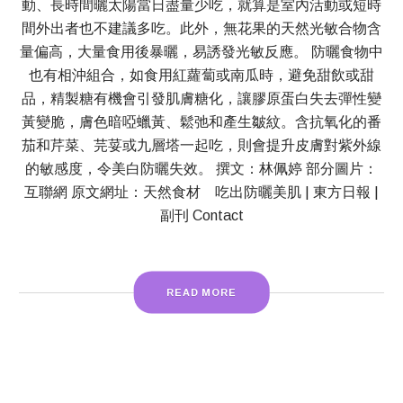
動、長時間曬太陽當日盡量少吃，就算是室內活動或短時
間外出者也不建議多吃。此外，無花果的天然光敏合物含
量偏高，大量食用後暴曬，易誘發光敏反應。 防曬食物中
也有相沖組合，如食用紅蘿蔔或南瓜時，避免甜飲或甜
品，精製糖有機會引發肌膚糖化，讓膠原蛋白失去彈性變
黃變脆，膚色暗啞蠟黃、鬆弛和產生皺紋。含抗氧化的番
茄和芹菜、芫荽或九層塔一起吃，則會提升皮膚對紫外線
的敏感度，令美白防曬失效。 撰文：林佩婷 部分圖片：
互聯網 原文網址：天然食材 吃出防曬美肌 | 東方日報 |
副刊 Contact
READ MORE