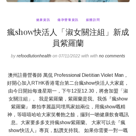
健康資訊
備孕營養資訊
媒體訪問
瘋show快活人「淑女關注組」新成
員紫羅蘭
by
refoodlutionhealth
on 07/11/2022 with with
no comments
澳州註冊營養師 萬侃 Professional Dietitian Violet Man，
好開心加入RTHK香港電台第二台瘋show快活人大家庭，
由今日開始每逢星期一，下午12至12.30，將會加盟「淑
女關注組」。 我是紫羅蘭，紫羅蘭是我。我係『瘋show
紫羅蘭』 夥拍李麗蕊同埋馬家姐兩位，用瘋show嘅精
神，等嘻嘻哈哈大家笑餐飽之餘，攞到一啲健康飲食嘅訊
息。大家要多多支持瘋show紫羅蘭。 大家可以去『瘋
show快活人』專頁，點讚支持我。 如果你需要一對一嘅