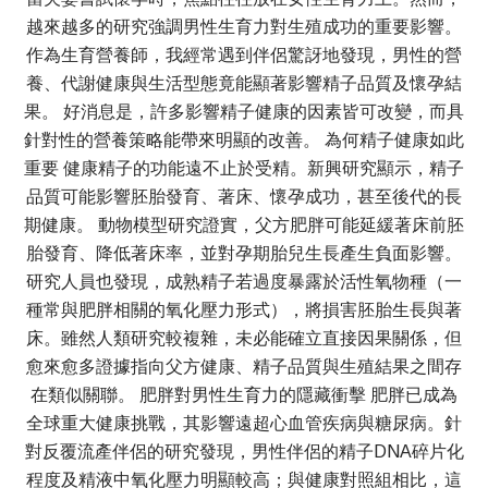
越來越多的研究強調男性生育力對生殖成功的重要影響。
作為生育營養師，我經常遇到伴侶驚訝地發現，男性的營
養、代謝健康與生活型態竟能顯著影響精子品質及懷孕結
果。 好消息是，許多影響精子健康的因素皆可改變，而具
針對性的營養策略能帶來明顯的改善。 為何精子健康如此
重要 健康精子的功能遠不止於受精。新興研究顯示，精子
品質可能影響胚胎發育、著床、懷孕成功，甚至後代的長
期健康。 動物模型研究證實，父方肥胖可能延緩著床前胚
胎發育、降低著床率，並對孕期胎兒生長產生負面影響。
研究人員也發現，成熟精子若過度暴露於活性氧物種（一
種常與肥胖相關的氧化壓力形式），將損害胚胎生長與著
床。雖然人類研究較複雜，未必能確立直接因果關係，但
愈來愈多證據指向父方健康、精子品質與生殖結果之間存
在類似關聯。 肥胖對男性生育力的隱藏衝擊 肥胖已成為
全球重大健康挑戰，其影響遠超心血管疾病與糖尿病。針
對反覆流產伴侶的研究發現，男性伴侶的精子DNA碎片化
程度及精液中氧化壓力明顯較高；與健康對照組相比，這