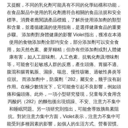
又提醒，不同的乳化劑可能具有不同的化學結構和功能，
在食品製品中使用的乳化劑應符合相關的食品法規和安全
標準。消費者應閱讀產品標籤，了解所使用添加劑的類型
和含量，並遵循建議的使用指南，是選擇健康食品的重要
步驟。 添加劑對身體健康的影響 Violet指出，獲准在本港
使用的食物添加劑全部均安全，部分添加劑可以安全食
用，如天然色素、麥芽糊精；但亦有些添加劑或對人體健
康有害，如人工甜味劑、人工色素、抗氧化劑及增味劑
等，可能會引起敏感人群的反應，產生頭痛、胃腸不適、
腹瀉和腸胃氣脹、濕疹、喘息、慢性咳嗽、過敏性鼻炎等
症狀。 而添加劑中，防腐劑「282」屬安全，幾乎沒有副
作用。在極少數情況下，它可能會引起不良影響，例如頭
痛和偏頭痛。此外，一項小型研究發現，兒童每天食用含
丙酸鈣（282）的麵包後出現煩躁、不安、注意力不集中
和睡眠問題。另一項研究則指出，可能會導致胰島素阻
抗。對於注意力集中方面，Violet表示，注意力不集中可
能受到多種因素的影響，如個人的生活方式、營養習慣、