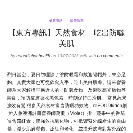
健康資訊
媒體訪問
【東方專訊】天然食材 吃出防曬
美肌
by
refoodlutionhealth
on 13/07/2026 with with
no comments
烈日當空，夏日防曬除了塗防曬霜和戴遮陽帽外，未必足
夠。其實大家也可從飲食入手，吃出美白肌膚。請來營養
師為大家解構平易近人的「防曬食物」及避吃高光敏物等
美食，預防皮膚吸收黑色素，時刻保持白滑肌。 常見蔬果
強效有營 很多天然食材富含防曬功效物，reFOODlution創
辧人兼澳洲註冊營養師萬侃（Violet）指，蔬果中的番茄
富含茄紅素，屬強效抗氧化物，可抵禦紫外線產生的自由
基，減少肌膚曬傷、泛紅和老化，並提升皮膚對紫外線的