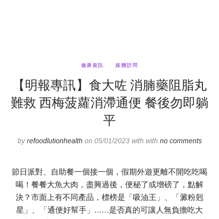
健康資訊
媒體訪問
【明報專訊】食大咗 消腩藥阻脂丸
難救 西梅菠蘿消滯通便 餐後勿即躺
平
by
refoodlutionhealth
on 05/01/2023 with with
no comments
節日派對、自助餐一個接一個，假期外遊更離不開吃吃喝
喝！餐餐大魚大肉，盡興過後，便秘了或增磅了，點解
決？市面上有不同產品，標榜是「吸油王」、「澱粉剋
星」、「通便好幫手」……是否真的可讓人無負擔吃大