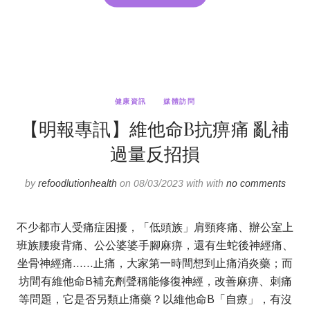
健康資訊
媒體訪問
【明報專訊】維他命B抗痹痛 亂補
過量反招損
by
refoodlutionhealth
on 08/03/2023 with with
no comments
不少都市人受痛症困擾，「低頭族」肩頸疼痛、辦公室上
班族腰痠背痛、公公婆婆手腳麻痹，還有生蛇後神經痛、
坐骨神經痛……止痛，大家第一時間想到止痛消炎藥；而
坊間有維他命B補充劑聲稱能修復神經，改善麻痹、刺痛
等問題，它是否另類止痛藥？以維他命B「自療」，有沒