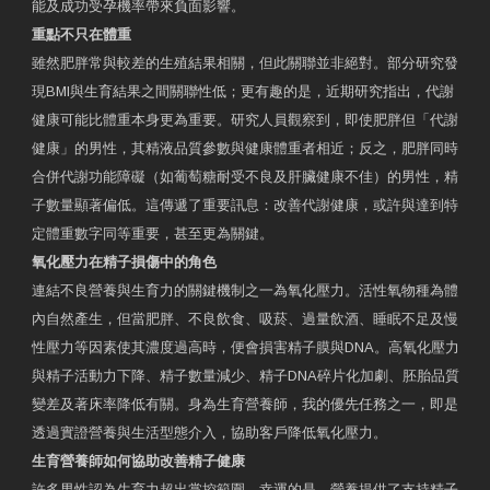
能及成功受孕機率帶來負面影響。
重點不只在體重
雖然肥胖常與較差的生殖結果相關，但此關聯並非絕對。部分研究發
現BMI與生育結果之間關聯性低；更有趣的是，近期研究指出，代謝
健康可能比體重本身更為重要。研究人員觀察到，即使肥胖但「代謝
健康」的男性，其精液品質參數與健康體重者相近；反之，肥胖同時
合併代謝功能障礙（如葡萄糖耐受不良及肝臟健康不佳）的男性，精
子數量顯著偏低。這傳遞了重要訊息：改善代謝健康，或許與達到特
定體重數字同等重要，甚至更為關鍵。
氧化壓力在精子損傷中的角色
連結不良營養與生育力的關鍵機制之一為氧化壓力。活性氧物種為體
內自然產生，但當肥胖、不良飲食、吸菸、過量飲酒、睡眠不足及慢
性壓力等因素使其濃度過高時，便會損害精子膜與DNA。高氧化壓力
與精子活動力下降、精子數量減少、精子DNA碎片化加劇、胚胎品質
變差及著床率降低有關。身為生育營養師，我的優先任務之一，即是
透過實證營養與生活型態介入，協助客戶降低氧化壓力。
生育營養師如何協助改善精子健康
許多男性認為生育力超出掌控範圍。幸運的是，營養提供了支持精子