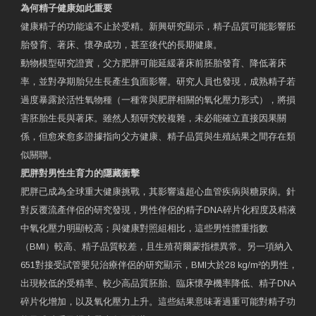
為何精子健康如此重要
健康精子的功能遠不止於受精。新興研究顯示，精子品質可能影響胚
胎發育、著床、懷孕成功，甚至後代的長期健康。
動物模型研究證實，父方肥胖可能延緩著床前胚胎發育、降低著床
率，並對孕期胎兒生長產生負面影響。研究人員也發現，成熟精子若
過度暴露於活性氧物種（一種常與肥胖相關的氧化壓力形式），將損
害胚胎生長與著床。雖然人類研究較複雜，未必能確立直接因果關
係，但愈來愈多證據指向父方健康、精子品質與生殖結果之間存在類
似關聯。
肥胖對男性生育力的隱藏衝擊
肥胖已成為全球重大健康挑戰，其影響遠超心血管疾病與糖尿病。針
對反覆流產伴侶的研究發現，男性伴侶的精子DNA碎片化程度及精液
中氧化壓力明顯較高；與健康對照組相比，這些男性體重指數
（BMI）較高、精子品質較差，且生殖荷爾蒙指標異常。另一項納入
651對接受試管嬰兒治療伴侶的研究顯示，BMI大於28 kg/m²的男性，
出現較低的受精率、較少高品質胚胎、臨床懷孕機率降低、精子DNA
碎片化增加，以及氧化壓力上升。這些結果意味著過重可能對精子功