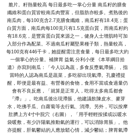
脆片。籽熱量較高 每日最多吃一掌心分量 南瓜籽的膳食
纖維和蛋白質皆較南瓜肉豐富，但脂肪亦較多。煮熟後的
南瓜肉，每100克含2.7克膳食纖維，南瓜籽有18.4克；蛋
白質方面，南瓜肉每100克只有1.5克蛋白質，而南瓜籽約
有18.6克，是豐富蛋白質來源之一，健身人士增肌時可加
入部分作為配菜。不過南瓜籽屬堅果種子類，熱量較高，
每100克有446千卡，她提醒需注意食量，每日最多吃大約
一個掌心的分量。補脾胃 益氣 分利小便 《本草綱目拾
遺》亦寫到南瓜：「今人以為蔬，多食反壅氣滯膈」，指
當時的人認為南瓜是蔬菜，多吃卻出現氣滯。孔慶禮提
醒，即便是最有益、有營養的食物，食用不當或食過量仍
會有不良反應，「就算是正常人，吃得太多南瓜都會
『滯』」。吃南瓜後出現滯脹，他建議飲陳皮水、麥芽
水，吃佛手瓜、白蘿蔔等去行氣、消滯。另外，可以按摩
肚臍上方4寸中脘穴（右圖），「用手輕輕按揉或以暖水
袋暖敷，有少許陽氣推動氣的運行，可以消除胃脹」。他
亦提醒，肝氣鬱結的人應放鬆心情，減少鬱結；脾胃氣滯