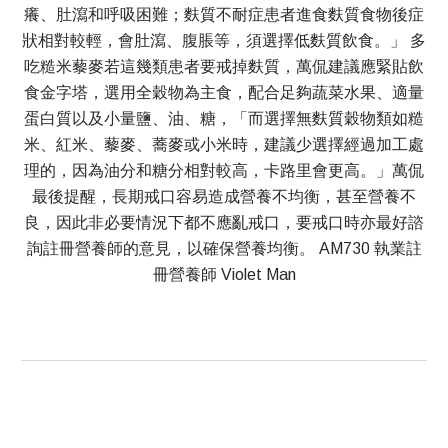
癢、肚瀉和呼吸困難；麩質不耐症患者進食麩質食物後症
狀相對較輕，會肚瀉、腹脹等，須選擇低麩質飲食。」 多
吃糙米藜麥若這幾類患者要戒掉麩質，萬侃建議應緊貼飲
食金字塔，選用全穀物為主食，配合足夠蔬菜水果、適量
蛋白質以及小量鹽、油、糖，「而選擇無麩質穀物類如糙
米、紅米、藜麥、蕎麥或小米時，建議少選擇經過加工處
理的，因為油分和糖分相對較高，卡路里會更高。」萬侃
最後提醒，長期戒口容易造成營養不均衡，甚至營養不
良，因此非必要情況下都不應亂戒口，要戒口時亦最好諮
詢註冊營養師的意見，以確保營養均衡。 AM730 執業註
冊營養師 Violet Man