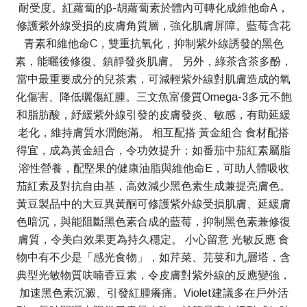
耐受度。紅蘿蔔的β-胡蘿蔔素於體內可轉化成維他命A，
修護紫外線受損的皮膚角質層，強化肌膚屏障。藍莓含花
青素和維他命C，雙重抗氧化，抑制紫外線誘發的黑色
素，能曬後修復、鎮靜發炎肌膚。 另外，綠茶含茶多酚，
當中最重要成分的兒茶素，可減輕紫外線對肌膚造成的氧
化傷害、降低曬傷紅腫。三文魚富優質Omega-3多元不飽
和脂肪酸，紓緩紫外線引發的皮膚發炎、敏感，有助延緩
老化，維持膚質水潤飽滿。 相互配搭 黃金組合 食材配搭
得宜，成為黃金組合，令功效提升；如番茄中茄紅素屬脂
溶性營養，配堅果的健康油脂與維他命E，可助人體吸收
茄紅素及對抗自由基，高效減少黑色素生成兼提亮膚色。
黃豆製品中的大豆異黃酮可修護紫外線受損肌膚、延緩膚
色暗沉，與能阻斷黑色素合成的藍莓，抑制黑色素兼修復
膚質，令美白效果更為持久穩定。 小心留意 光敏反應 食
物中有不少是「感光食物」，如芹菜、芫荽和九層塔，含
典型光敏物質呋喃香豆素，令皮膚對紫外線的反應變強，
加速黑色素沉澱、引發紅腫癢痛。Violet建議多在戶外活