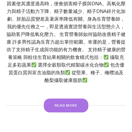
因素使其濃度過高時，便會損害精子膜與DNA。高氧化壓
力與精子活動力下降、精子數量減少、精子DNA碎片化加
劇、胚胎品質變差及著床率降低有關。身為生育營養師，
我的優先任務之一，即是透過實證營養與生活型態介入，
協助客戶降低氧化壓力。 生育營養師如何協助改善精子健
康 許多男性認為生育力超出掌控範圍。幸運的是，營養提
供了支持精子生成與功能的有力機會。 支持精子健康的營
養策略 與較佳生育結果相關的飲食模式包括：
攝取充
足多彩蔬果
選擇全穀類取代精製碳水化合物
包含優
質蛋白質與富含油脂的魚類
從堅果、種子、橄欖油及
酪梨攝取健康脂肪
READ MORE