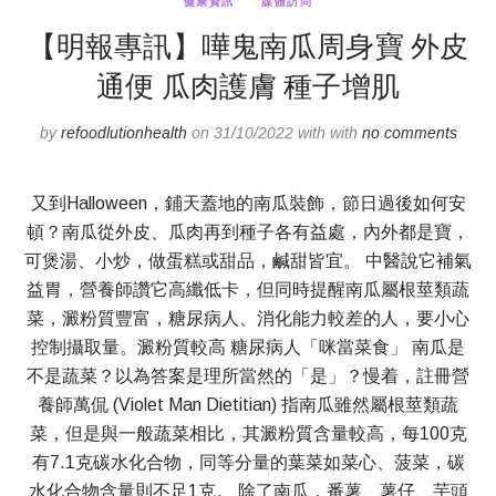
健康資訊
媒體訪問
【明報專訊】嘩鬼南瓜周身寶 外皮
通便 瓜肉護膚 種子增肌
by
refoodlutionhealth
on 31/10/2022 with with
no comments
又到Halloween，鋪天蓋地的南瓜裝飾，節日過後如何安
頓？南瓜從外皮、瓜肉再到種子各有益處，內外都是寶，
可煲湯、小炒，做蛋糕或甜品，鹹甜皆宜。 中醫說它補氣
益胃，營養師讚它高纖低卡，但同時提醒南瓜屬根莖類蔬
菜，澱粉質豐富，糖尿病人、消化能力較差的人，要小心
控制攝取量。澱粉質較高 糖尿病人「咪當菜食」 南瓜是
不是蔬菜？以為答案是理所當然的「是」？慢着，註冊營
養師萬侃 (Violet Man Dietitian) 指南瓜雖然屬根莖類蔬
菜，但是與一般蔬菜相比，其澱粉質含量較高，每100克
有7.1克碳水化合物，同等分量的葉菜如菜心、菠菜，碳
水化合物含量則不足1克。 除了南瓜，番薯、薯仔、芋頭