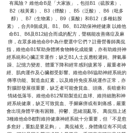
有風險？ 維他命B是「大家族」，包括B1（硫胺素）、
B2（核黃素）、B3（煙酸）、B5（泛酸）、B6（吡多
醇）、B7（生物素）、B9（葉酸）和B12（多種鈷胺
素），合共8個成員。B1、B6、B12助保神經健康 以維他
命B1、B6及B12組合而成的配方，聲稱能改善痛症及麻
痹，在眾多維他命B中為什麼選中它們？註冊營養師萬侃
指，維他命B1幫助身體將食物轉化成能量，亦有助維持神
經系統和心臟正常運作；缺乏B1人士反應較遲鈍、脾氣暴
躁、記憶力變差、體重下降和經常感到疲累等，嚴重者神
經、肌肉運作及心臟都受影響。維他命B6協助神經系統的
傳導功能、製造血紅素，以及維持免疫系統運作正常，亦
對腦部發展很重要，缺乏者可能會貧血、頭痛、長暗瘡和
情緒低落等。維他命B12幫助製造紅血球、維持細胞和神
經系統健康，缺乏可致貧血、手腳麻痹或有刺痛感，嚴重
會出現身體平衡有困難、抑鬱、思緒混亂等。 萬侃指上述
3種維他命B都對維持健康神經系統十分重要，但「不是愈
多愈好，重點是要足夠」。 萬侃補充，身體痛症有不同成