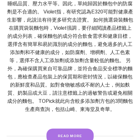
睡眠品質、壓力水平等。因此，單純歸因於麵包中的防腐
劑是不合適的。 Violet指，有研究認為E320可能對健康產
生影響，此說法有待更多研究去證實。 如何挑選袋裝麵包
在購買袋裝麵包時，Violet强調，要仔細閱讀產品標籤上
的成分列表，確保麵包的成分符合飲食需求和健康目標，
選擇含有簡單和易於識別的成分的麵包，避免過多的人工
添加劑和不健康的成分，如防腐劑、增稠劑、人工色素
等，選擇不含人工添加劑或添加劑含量較低的麵包。 另
外，為確保購買來自可靠品牌，並符合食品安全標準的麵
包，應檢查產品包裝上的保質期和密封情況，以確保麵包
的新鮮度和品質。如對食物敏感或不耐的人士，例如麩
質、奶製品或大豆，請注意標籤上的過敏警告或避免相關
成分的麵包。 TOPick就此向含較多添加劑方包的3間麵包
生產商查詢，包括山崎、東海堂及奇華。
READ MORE