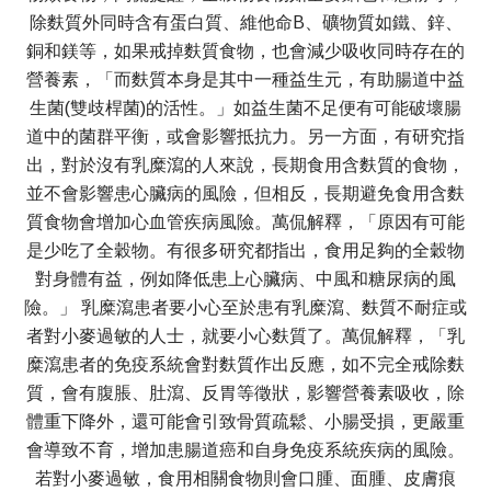
除麩質外同時含有蛋白質、維他命B、礦物質如鐵、鋅、
銅和鎂等，如果戒掉麩質食物，也會減少吸收同時存在的
營養素，「而麩質本身是其中一種益生元，有助腸道中益
生菌(雙歧桿菌)的活性。」如益生菌不足便有可能破壞腸
道中的菌群平衡，或會影響抵抗力。另一方面，有研究指
出，對於沒有乳糜瀉的人來說，長期食用含麩質的食物，
並不會影響患心臟病的風險，但相反，長期避免食用含麩
質食物會增加心血管疾病風險。萬侃解釋，「原因有可能
是少吃了全穀物。有很多研究都指出，食用足夠的全穀物
對身體有益，例如降低患上心臟病、中風和糖尿病的風
險。」 乳糜瀉患者要小心至於患有乳糜瀉、麩質不耐症或
者對小麥過敏的人士，就要小心麩質了。萬侃解釋，「乳
糜瀉患者的免疫系統會對麩質作出反應，如不完全戒除麩
質，會有腹脹、肚瀉、反胃等徵狀，影響營養素吸收，除
體重下降外，還可能會引致骨質疏鬆、小腸受損，更嚴重
會導致不育，增加患腸道癌和自身免疫系統疾病的風險。
若對小麥過敏，食用相關食物則會口腫、面腫、皮膚痕