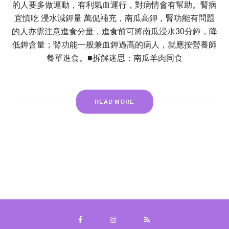
的人要多做運動，有利氣血運行，對病情會有幫助。腎病
宜慎吃 浸水減鉀量 萬侃補充，南瓜高鉀，腎功能有問題
的人亦需注意進食分量，進食前可將南瓜浸水30分鐘，降
低鉀含量；腎功能一般兼血鉀過高的病人，就應按營養師
餐單進食。■拆解迷思：南瓜羊肉同食
READ MORE