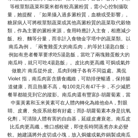
等根莖類蔬菜和粟米都有較高澱粉質，需小心控制攝取
量，她提醒，「如果攝入過多澱粉質，血糖或受影響」。
糖尿病人可將根莖類蔬菜或其他高澱粉質的蔬菜取代穀物
類，作為主要的澱粉來源，食用時應計入主食，相應減少
飯、粉、麵等分量，而非計入食物金字塔中的蔬菜類。以
南瓜為例，「兩隻雞蛋大的南瓜肉，約等於1湯匙白飯；
例如有患者餐單要求吃5湯匙飯，當吃了兩塊雞蛋般大的
南瓜時，就只可吃4湯匙飯」。皮比肉更高纖 可焗或氣炸
做脆片 南瓜從外皮、瓜肉到種子各有不同益處。萬侃
Violet 指，南瓜肉富含膳食纖維，可助排便暢通，保持腸
道健康，而且熱量不高，每100克只有47千卡，不少減肥
餐單都能見到它的蹤影。南瓜肉還有豐富β-胡蘿蔔素，當
中葉黃素和玉米黃素可在人體內轉化為維他命A，對眼
睛、皮膚、免疫系統都有好處；而β-胡蘿蔔素本身是抗氧
化劑，可清除人體有害的自由基，延緩皮膚衰老。南瓜皮
比瓜肉更高纖，惟口感較硬，即使長時間蒸煮亦未必變
軟。她建議將外皮切成小塊，放入焗爐或氣炸鍋製成南瓜