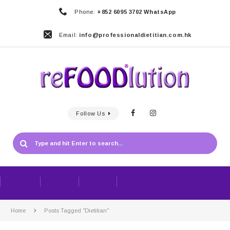
Phone:
+852 6095 3702 WhatsApp
Email:
info@professionaldietitian.com.hk
Follow Us
Home
Posts Tagged "Dietitian"