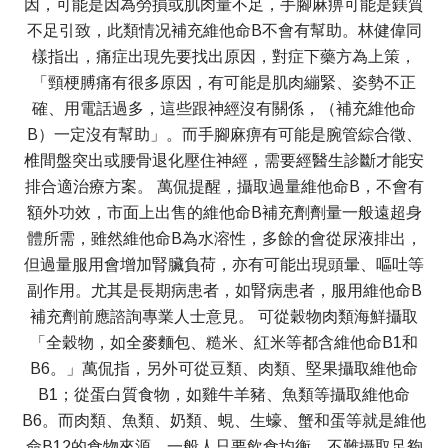
因，可能是因為勞損或肌肉量不足，手腳麻痹可能是鎂質
不足引致，此類情况補充維他命B不會有幫助。林健偉同
樣指出，痛症出現先要找出原因，對症下藥方為上策，
「頸梗膊痛有很多原因，有可能是肌肉繃緊、姿勢不正
確、用電話過多，這些跟神經沒有關係，（補充維他命
B）一定沒有幫助」。而手腳麻痹有可能是腕管綜合徵、
椎間盤突出或腰骨退化壓住神經，需要經醫生診斷才能安
排合適治療方案。 萬侃提醒，攝取過量維他命B，不會有
額外功效，市面上出售的維他命B補充劑劑量一般遠超身
體所需，雖然維他命B為水溶性，多餘的會從尿液排出，
但過量服用會增加腎臟負荷，亦有可能出現頭暈、嘔吐等
副作用。尤其是長期病患者，如腎病患者，服用維他命B
補充劑前應諮詢專業人士意見。 可從穀物肉類海鮮攝取
「全穀物，如全麥麵包、糙米、紅米等都含維他命B1和
B6。」萬侃指，另外可從豆類、肉類、堅果攝取維他命
B1；從蛋白質食物，如雞牛羊豬、魚類等攝取維他命
B6。而肉類、魚類、奶類、蜆、生蠔、蟹和蛋等就是維他
命B12的食物來源。一般人只要飲食均衡，不難攝取足夠