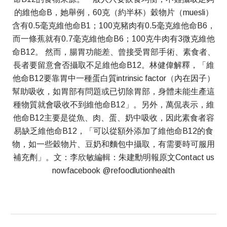
的維他命B，她舉例，60克（約半杯）穀物片（muesli）
含有0.5毫克維他命B1；100克豬肉有0.5毫克維他命B6，
而一條蕉就有0.7毫克維他命B6；100克牛肉有3微克維他
命B12。 然而，腸胃功能差、曾接受胃部手術、素食者、
長者要留意會否攝取不足維他命B12。林健偉解釋，「維
他命B12要靠胃中一種蛋白質intrinsic factor（內在因子）
幫助吸收，如胃部有問題或已切除胃部，身體未能生產這
種物質就會吸收不到維他命B12」。另外，萬侃表示，維
他命B12主要是從魚、肉、蛋、奶中吸收，因此素食者容
易缺乏維他命B12，「可以從額外添加了維他命B12的食
物，如一些穀物片、豆奶和麵包中攝取，有需要時可服用
補充劑」。文：李欣敏編輯：朱建勳明報原文Contact us
nowfacebook @refoodlutionhealth