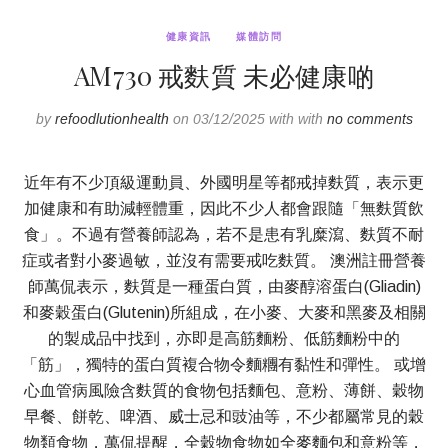
健康資訊
媒體訪問
AM730 戒麩質 未必健康啲
by
refoodlutionhealth
on 03/12/2025 with with
no comments
近年有不少頂級運動員、外國明星等都戒掉麩質，表示更
加健康和有助減輕體重，因此不少人都會跟隨「無麩質飲
食」。不過有營養師認為，若不是患有乳糜瀉、麩質不耐
症或者對小麥過敏，並沒有需要戒吃麩質。 澳洲註冊營養
師萬侃表示，麩質是一種蛋白質，由麥醇溶蛋白(Gliadin)
和麥穀蛋白(Glutenin)所組成，在小麥、大麥和黑麥及相關
的製成品中找到，亦即是高筋麵粉、低筋麵粉中的
「筋」，獨特的蛋白質複合物令麵糰有黏性和彈性。 或增
心血管病風險含麩質的食物包括麵包、意粉、薄餅、穀物
早餐、餅乾、啤酒、威士忌和豉油等，不少都屬常見的穀
物類食物，萬侃提醒，全穀物食物如全麥麵包和意粉等，