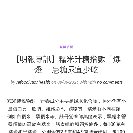
媒體訪問
【明報專訊】糯米升糖指數「爆
燈」 患糖尿宜少吃
by
refoodlutionhealth
on 08/06/2024 with with
no comments
糯米屬穀物類，營養成分主要是碳水化合物，另外含有小
量蛋白質、脂肪、維他命B、礦物質。糯米有不同種類，
例如白糯米、黑糯米等。註冊營養師萬侃表示，黑糯米營
養價值略高於白糯米，膳食纖維和鈣質較多，每100克白
糯米和黑糯米，分別含有2.8克和4.9克膳食纖維。每100