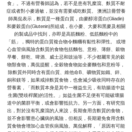
食」。不過有營養師認為，若不是患有乳糜瀉、麩質不耐
症或者對小麥過敏，並沒有需要戒吃麩質。 澳洲註冊營養
師萬侃表示，麩質是一種蛋白質，由麥醇溶蛋白(Gliadin)
和麥穀蛋白(Glutenin)所組成，在小麥、大麥和黑麥及相關
的製成品中找到，亦即是高筋麵粉、低筋麵粉中的
「筋」，獨特的蛋白質複合物令麵糰有黏性和彈性。 或增
心血管病風險含麩質的食物包括麵包、意粉、薄餅、穀物
早餐、餅乾、啤酒、威士忌和豉油等，不少都屬常見的穀
物類食物，萬侃提醒，全穀物食物如全麥麵包和意粉等，
除麩質外同時含有蛋白質、維他命B、礦物質如鐵、鋅、
銅和鎂等，如果戒掉麩質食物，也會減少吸收同時存在的
營養素，「而麩質本身是其中一種益生元，有助腸道中益
生菌(雙歧桿菌)的活性。」如益生菌不足便有可能破壞腸
道中的菌群平衡，或會影響抵抗力。另一方面，有研究指
出，對於沒有乳糜瀉的人來說，長期食用含麩質的食物，
並不會影響患心臟病的風險，但相反，長期避免食用含麩
質食物會增加心血管疾病風險。萬侃解釋，「原因有可能