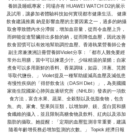
養師及睡眠專家；同場亦有 HUAWEI WATCH D2的展示
及試用，讓參加者體驗科技如何實現都市健康生活。 健康
飲食建議推薦 鈉是影響血壓的主要因素之一，過多的鈉攝
取會導致體內水分滯留，增加血容量，從而令血壓上升，
而鉀能促進腎臟排出多餘的鈉，從而降低血壓，因此改善
飲食習慣可以有效地幫助調控血壓。香港執業營養師公會
副主席兼澳洲註冊營養師Violet分享：「都市人難免要經
常外出用膳，當中可以揀選少汁、少味精湯的菜餚；自家
煮食可以多用新鮮的香料、香菜調味，如蒜、洋蔥、芫茜
等取代鹽份。」 Violet提及一種幫助緩減高血壓及減低患
有慢性疾病的「得舒飲食法（DASH Diet）」，為美國國
家衛生院國家心肺與血液研究所（NHLBI）發表的一項飲
食方法，富含水果、蔬菜、全穀類以及低脂食物，包含
魚、肉、家禽、堅果與豆類，以增加鉀、鎂、蛋白質和膳
食纖維的攝入，並且限制高糖食物及飲料、紅肉以及添加
脂肪的攝取。她提醒：「定期的血壓監測非常重要，建議
隨着年齡增長務必增加監測的次數。」 Topick 經濟日報