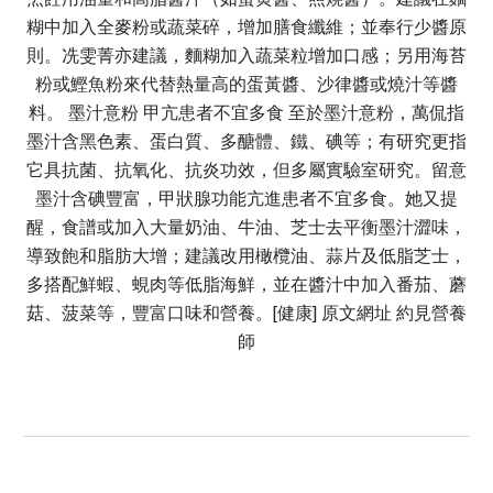
糊中加入全麥粉或蔬菜碎，增加膳食纖維；並奉行少醬原
則。冼雯菁亦建議，麵糊加入蔬菜粒增加口感；另用海苔
粉或鰹魚粉來代替熱量高的蛋黃醬、沙律醬或燒汁等醬
料。 墨汁意粉 甲亢患者不宜多食 至於墨汁意粉，萬侃指
墨汁含黑色素、蛋白質、多醣體、鐵、碘等；有研究更指
它具抗菌、抗氧化、抗炎功效，但多屬實驗室研究。留意
墨汁含碘豐富，甲狀腺功能亢進患者不宜多食。她又提
醒，食譜或加入大量奶油、牛油、芝士去平衡墨汁澀味，
導致飽和脂肪大增；建議改用橄欖油、蒜片及低脂芝士，
多搭配鮮蝦、蜆肉等低脂海鮮，並在醬汁中加入番茄、蘑
菇、菠菜等，豐富口味和營養。[健康] 原文網址 約見營養
師