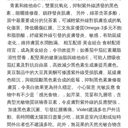
青素和維他命C，雙重抗氧化，抑制紫外線誘發的黑色
素，能曬後修復、鎮靜發炎肌膚。 另外，綠茶含茶多酚，
當中最重要成分的兒茶素，可減輕紫外線對肌膚造成的氧
化傷害、降低曬傷紅腫。三文魚富優質Omega-3多元不飽
和脂肪酸，紓緩紫外線引發的皮膚發炎、敏感，有助延緩
老化，維持膚質水潤飽滿。 相互配搭 黃金組合 食材配搭
得宜，成為黃金組合，令功效提升；如番茄中茄紅素屬脂
溶性營養，配堅果的健康油脂與維他命E，可助人體吸收
茄紅素及對抗自由基，高效減少黑色素生成兼提亮膚色。
黃豆製品中的大豆異黃酮可修護紫外線受損肌膚、延緩膚
色暗沉，與能阻斷黑色素合成的藍莓，抑制黑色素兼修復
膚質，令美白效果更為持久穩定。 小心留意 光敏反應 食
物中有不少是「感光食物」，如芹菜、芫荽和九層塔，含
典型光敏物質呋喃香豆素，令皮膚對紫外線的反應變強，
加速黑色素沉澱、引發紅腫癢痛。Violet建議多在戶外活
動、長時間曬太陽當日盡量少吃，就算是室內活動或短時
間外出者也不建議多吃。此外，無花果的天然光敏合物含