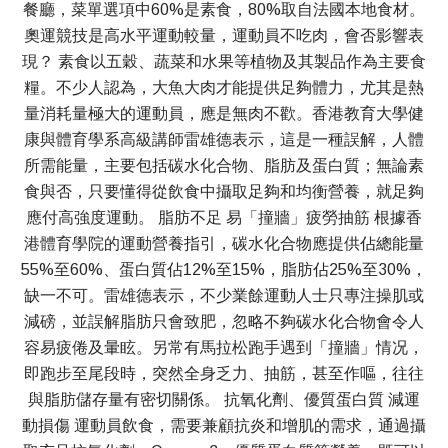
餐廳，菜單選項中60%是素食，80%取自法國本地食材。
奧運競技是高水平運動較量，運動員不吃肉，會否影響表
現？ 素食以五穀、蔬菜和水果等植物及其製品作為主要食
糧。不少人認為，大魚大肉才能提供足夠體力，尤其是熱
量消耗量極大的運動員，應是無肉不歡。香港教育大學健
康與體育學系高級講師雷雄德表示，這是一種誤解，人體
所需能量，主要包括碳水化合物、脂肪及蛋白質；無論素
食與否，只要懂得從飲食中攝取足夠和均衡營養，就足夠
應付高強度運動。 脂肪不足 易「撞牆」疲勞抽筋 根據香
港體育學院的運動營養指引，碳水化合物應提供佔總能量
55%至60%、蛋白質佔12%至15%，脂肪佔25%至30%，
缺一不可。雷雄德表示，不少業餘運動人士只專注操肌或
減磅，並誤解脂肪只會致肥，忽略不夠碳水化合物會令人
容易疲倦及暈眩。另常有馬拉松跑手遇到「撞牆」情况，
即跑步至尾段時，突然全身乏力、抽筋，甚至作嘔，往往
與脂肪儲存量有密切關係。 抗氧化劑、優質蛋白質 減運
動損傷 運動員飲食，需要兼顧抗炎和增肌的需求，通過攝