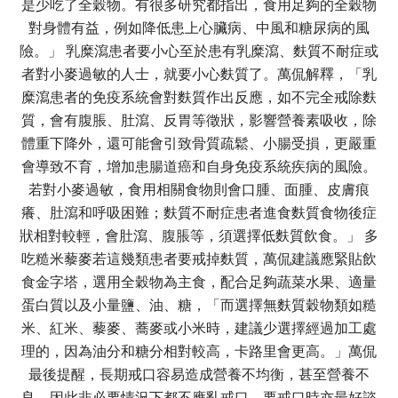
是少吃了全穀物。有很多研究都指出，食用足夠的全穀物
對身體有益，例如降低患上心臟病、中風和糖尿病的風
險。」 乳糜瀉患者要小心至於患有乳糜瀉、麩質不耐症或
者對小麥過敏的人士，就要小心麩質了。萬侃解釋，「乳
糜瀉患者的免疫系統會對麩質作出反應，如不完全戒除麩
質，會有腹脹、肚瀉、反胃等徵狀，影響營養素吸收，除
體重下降外，還可能會引致骨質疏鬆、小腸受損，更嚴重
會導致不育，增加患腸道癌和自身免疫系統疾病的風險。
若對小麥過敏，食用相關食物則會口腫、面腫、皮膚痕
癢、肚瀉和呼吸困難；麩質不耐症患者進食麩質食物後症
狀相對較輕，會肚瀉、腹脹等，須選擇低麩質飲食。」 多
吃糙米藜麥若這幾類患者要戒掉麩質，萬侃建議應緊貼飲
食金字塔，選用全穀物為主食，配合足夠蔬菜水果、適量
蛋白質以及小量鹽、油、糖，「而選擇無麩質穀物類如糙
米、紅米、藜麥、蕎麥或小米時，建議少選擇經過加工處
理的，因為油分和糖分相對較高，卡路里會更高。」萬侃
最後提醒，長期戒口容易造成營養不均衡，甚至營養不
良，因此非必要情況下都不應亂戒口，要戒口時亦最好諮