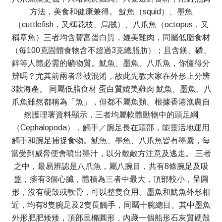
方法，美食和健康兼得。 魷魚（squid）、墨魚
（cuttlefish，又稱花枝、烏賊）、八爪魚（octopus，又
稱章魚）三者均含豐富蛋白質，媲美雞肉，同屬低脂食材
（每100克固體食物含不超過3克總脂肪）；且含鎂、磷、
鋅等人體必需的礦物質。魷魚、墨魚、八爪魚，你懂得分
辨嗎？尤其前兩者常被混淆，故此先教大家在外形上分辨
3款海產。 同屬低脂食材 蛋白質媲美雞肉 魷魚、墨魚、八
爪魚雖然都稱為「魚」，但都不屬魚類。根據香港漁農自
然護理署資料顯示，三者均屬軟體動物中的頭足綱
（Cephalopoda），觸手／腕足長在頭部，能靈活地運用
觸手和腕足捕捉食物。魷魚、墨魚、八爪魚皆有墨囊，每
當受到威脅便會噴出墨汁，以分散敵方注意及逃走。 三者
之中，最易辨認是八爪魚，屬八腕目，共有8條腕足及吸
盤，擁有3個心臟，體積為三者中最大，頂部較小，呈圓
形，沒有硬殼或軟骨，可以整隻食用。墨魚和魷魚外形相
近，均有8隻腕足及2隻長觸手，同屬十腕總目。其中墨魚
外形肥肥矮矮，頂部呈橢圓形，內藏一個船形石灰質硬殼