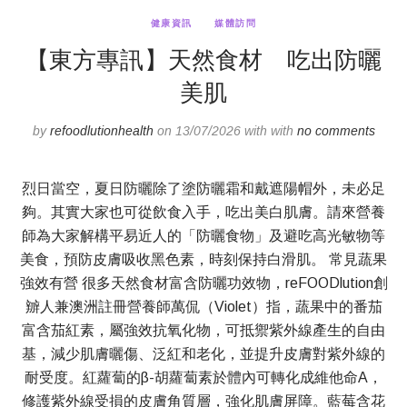
健康資訊
媒體訪問
【東方專訊】天然食材 吃出防曬
美肌
by
refoodlutionhealth
on 13/07/2026 with with
no comments
烈日當空，夏日防曬除了塗防曬霜和戴遮陽帽外，未必足
夠。其實大家也可從飲食入手，吃出美白肌膚。請來營養
師為大家解構平易近人的「防曬食物」及避吃高光敏物等
美食，預防皮膚吸收黑色素，時刻保持白滑肌。 常見蔬果
強效有營 很多天然食材富含防曬功效物，reFOODlution創
辧人兼澳洲註冊營養師萬侃（Violet）指，蔬果中的番茄
富含茄紅素，屬強效抗氧化物，可抵禦紫外線產生的自由
基，減少肌膚曬傷、泛紅和老化，並提升皮膚對紫外線的
耐受度。紅蘿蔔的β-胡蘿蔔素於體內可轉化成維他命A，
修護紫外線受損的皮膚角質層，強化肌膚屏障。藍莓含花