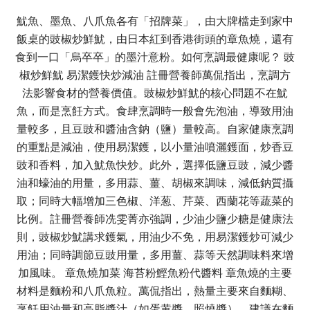
魷魚、墨魚、八爪魚各有「招牌菜」，由大牌檔走到家中
飯桌的豉椒炒鮮魷，由日本紅到香港街頭的章魚燒，還有
食到一口「烏卒卒」的墨汁意粉。如何烹調最健康呢？ 豉
椒炒鮮魷 易潔鑊快炒減油 註冊營養師萬侃指出，烹調方
法影響食材的營養價值。豉椒炒鮮魷的核心問題不在魷
魚，而是烹飪方式。食肆烹調時一般會先泡油，導致用油
量較多，且豆豉和醬油含鈉（鹽）量較高。自家健康烹調
的重點是減油，使用易潔鑊，以小量油噴灑鑊面，炒香豆
豉和香料，加入魷魚快炒。此外，選擇低鹽豆豉，減少醬
油和蠔油的用量，多用蒜、薑、胡椒來調味，減低鈉質攝
取；同時大幅增加三色椒、洋葱、芹菜、西蘭花等蔬菜的
比例。註冊營養師冼雯菁亦強調，少油少鹽少糖是健康法
則，豉椒炒魷講求鑊氣，用油少不免，用易潔鑊炒可減少
用油；同時調節豆豉用量，多用薑、蒜等天然調味料來增
加風味。 章魚燒加菜 海苔粉鰹魚粉代醬料 章魚燒的主要
材料是麵粉和八爪魚粒。萬侃指出，熱量主要來自麵糊、
烹飪用油量和高脂醬汁（如蛋黄醬、照燒醬）。建議在麵