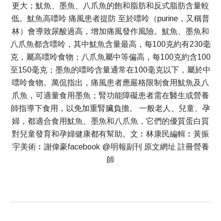
更大；魷魚、墨魚、八爪魚的飽和脂肪和反式脂肪含量較
低。魷魚高嘌呤 痛風患者提防 至於嘌呤（purine，又稱普
林）會導致尿酸過高，增加痛風發作風險。魷魚、墨魚和
八爪魚都含嘌呤，其中魷魚含量最高，每100克約有230毫
克，屬高嘌呤食物；八爪魚屬中等偏高，每100克約含100
至150毫克；墨魚的嘌呤含量通常在100毫克以下，屬於中
嘌呤食物。萬侃指出，痛風患者應嚴格限制食用魷魚及八
爪魚，可適量食用墨魚；腎功能障礙患者需在醫生或營養
師指導下食用，以免加重腎臟負擔。 一般老人、兒童、孕
婦，都適合食用魷魚、墨魚和八爪魚，它們的優質蛋白質
對兒童發育和孕婦健康都有幫助。文︰林康民編輯︰黃振
宇美術︰謝偉豪facebook @明報副刊 原文網址 註冊營養
師