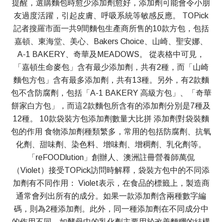
提醒，選購麵包時愈少添加劑愈好，添加劑可能會令小朋
友過度活躍，引起皮膚、呼吸系統等敏感反應。 TOPick
記者搜羅市面一共9間麵包生產商所售的10款方包，包括
嘉頓、東海堂、美心、Bakers Choice、山崎、聖安娜、
A-1 BAKERY、奇華及MEADOWS。 從表格中可見，
「嘉頓生命麥包」含有最少添加劑，共有2種，而「山崎
麵包方包」含有最多添加劑，共有13種。另外，有2款麵
包不含防腐劑，包括「A-1 BAKERY 高級方包」、「奇華
餅家白方包」，而這2款麵包所含有的添加劑分別是7種及
12種。 10款袋裝方包添加劑數量大比拼 添加劑對袋裝麵
包的作用 食物添加劑種類繁多，常用的包括防腐劑、抗氧
化劑、甜味劑、染色料、增味劑、增稠劑、乳化劑等。
「reFOODlution」創辦人、澳洲註冊營養師萬侃
（Violet）接受TOPick訪問時解釋，袋裝方包中的不同添
加劑有不同作用： Violet表示，在食品的標籤上，製造商
通常會列出所有的成分。如果一款添加劑含兩種數字編
碼，則為2種添加劑。此外，同一種添加劑在不同成分中
的作用不同，如酵母中的乳化劑主要用於改善麵糰的結構