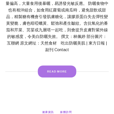
量偏高，大量食用後暴曬，易誘發光敏反應。 防曬食物中
也有相沖組合，如食用紅蘿蔔或南瓜時，避免甜飲或甜
品，精製糖有機會引發肌膚糖化，讓膠原蛋白失去彈性變
黃變脆，膚色暗啞蠟黃、鬆弛和產生皺紋。含抗氧化的番
茄和芹菜、芫荽或九層塔一起吃，則會提升皮膚對紫外線
的敏感度，令美白防曬失效。 撰文：林佩婷 部分圖片：
互聯網 原文網址：天然食材 吃出防曬美肌 | 東方日報 |
副刊 Contact
READ MORE
健康資訊
媒體訪問