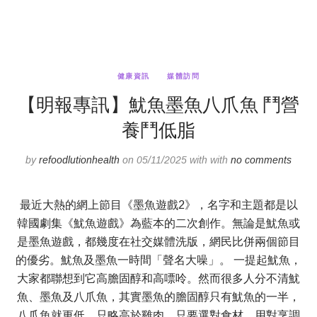
健康資訊
媒體訪問
【明報專訊】魷魚墨魚八爪魚 鬥營
養鬥低脂
by
refoodlutionhealth
on 05/11/2025 with with
no comments
最近大熱的網上節目《墨魚遊戲2》，名字和主題都是以
韓國劇集《魷魚遊戲》為藍本的二次創作。無論是魷魚或
是墨魚遊戲，都幾度在社交媒體洗版，網民比併兩個節目
的優劣。魷魚及墨魚一時間「聲名大噪」。 一提起魷魚，
大家都聯想到它高膽固醇和高嘌呤。然而很多人分不清魷
魚、墨魚及八爪魚，其實墨魚的膽固醇只有魷魚的一半，
八爪魚就更低，只略高於雞肉。只要選對食材，用對烹調