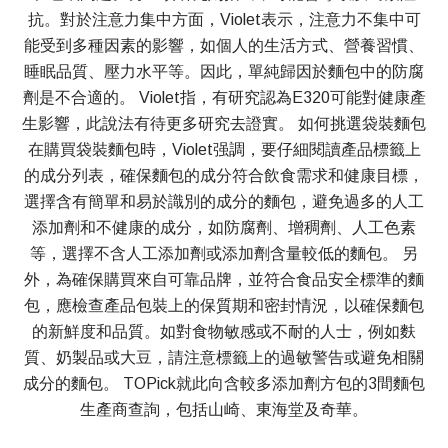
抗。對於注意力集中方面，Violet表示，注意力不集中可
能受到多種因素的影響，如個人的生活方式、營養習慣、
睡眠品質、壓力水平等。因此，單純歸因於麵包中的防腐
劑是不合適的。 Violet指，有研究認為E320可能對健康產
生影響，此說法有待更多研究去證實。 如何挑選袋裝麵包
在購買袋裝麵包時，Violet强調，要仔細閱讀產品標籤上
的成分列表，確保麵包的成分符合飲食需求和健康目標，
選擇含有簡單和易於識別的成分的麵包，避免過多的人工
添加劑和不健康的成分，如防腐劑、增稠劑、人工色素
等，選擇不含人工添加劑或添加劑含量較低的麵包。 另
外，為確保購買來自可靠品牌，並符合食品安全標準的麵
包，應檢查產品包裝上的保質期和密封情況，以確保麵包
的新鮮度和品質。如對食物敏感或不耐的人士，例如麩
質、奶製品或大豆，請注意標籤上的過敏警告或避免相關
成分的麵包。 TOPick就此向含較多添加劑方包的3間麵包
生產商查詢，包括山崎、東海堂及奇華。