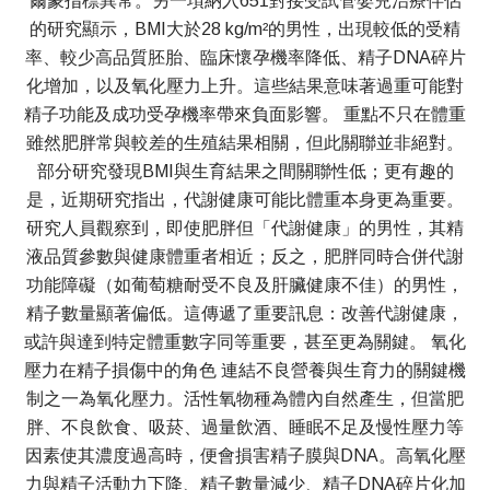
爾蒙指標異常。另一項納入651對接受試管嬰兒治療伴侶
的研究顯示，BMI大於28 kg/m²的男性，出現較低的受精
率、較少高品質胚胎、臨床懷孕機率降低、精子DNA碎片
化增加，以及氧化壓力上升。這些結果意味著過重可能對
精子功能及成功受孕機率帶來負面影響。 重點不只在體重
雖然肥胖常與較差的生殖結果相關，但此關聯並非絕對。
部分研究發現BMI與生育結果之間關聯性低；更有趣的
是，近期研究指出，代謝健康可能比體重本身更為重要。
研究人員觀察到，即使肥胖但「代謝健康」的男性，其精
液品質參數與健康體重者相近；反之，肥胖同時合併代謝
功能障礙（如葡萄糖耐受不良及肝臟健康不佳）的男性，
精子數量顯著偏低。這傳遞了重要訊息：改善代謝健康，
或許與達到特定體重數字同等重要，甚至更為關鍵。 氧化
壓力在精子損傷中的角色 連結不良營養與生育力的關鍵機
制之一為氧化壓力。活性氧物種為體內自然產生，但當肥
胖、不良飲食、吸菸、過量飲酒、睡眠不足及慢性壓力等
因素使其濃度過高時，便會損害精子膜與DNA。高氧化壓
力與精子活動力下降、精子數量減少、精子DNA碎片化加