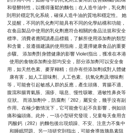
和發酵特性，以獲得蓬鬆的麵包；在人造牛油中，乳化劑
則用於穩定乳化系統，確保人造牛油的質地和穩定性。 她
又提醒，不同的乳化劑可能具有不同的化學結構和功能，
在食品製品中使用的乳化劑應符合相關的食品法規和安全
標準。消費者應閱讀產品標籤，了解所使用添加劑的類型
和含量，並遵循建議的使用指南，是選擇健康食品的重要
步驟。 添加劑對身體健康的影響 Violet指出，獲准在本港
使用的食物添加劑全部均安全，部分添加劑可以安全食
用，如天然色素、麥芽糊精；但亦有些添加劑或對人體健
康有害，如人工甜味劑、人工色素、抗氧化劑及增味劑
等，可能會引起敏感人群的反應，產生頭痛、胃腸不適、
腹瀉和腸胃氣脹、濕疹、喘息、慢性咳嗽、過敏性鼻炎等
症狀。 而添加劑中，防腐劑「282」屬安全，幾乎沒有副
作用。在極少數情況下，它可能會引起不良影響，例如頭
痛和偏頭痛。此外，一項小型研究發現，兒童每天食用含
丙酸鈣（282）的麵包後出現煩躁、不安、注意力不集中
和睡眠問題。另一項研究則指出，可能會導致胰島素阻