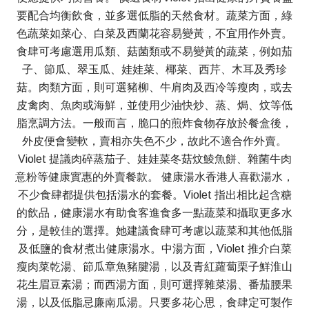
要配合均衡飲食，並多選低脂的天然食材。蔬菜方面，綠
色蔬菜如菜心、白菜及西蘭花容易變黃，不宜用作外賣。
食肆可考慮選用瓜類、菇菌類或不易變黃的蔬菜，例如茄
子、節瓜、翠玉瓜、娃娃菜、椰菜、西芹、木耳及秀珍
菇。肉類方面，則可選豬柳、牛肩肉及西冷等瘦肉，或去
皮禽肉、魚肉或海鮮，並使用少油快炒、蒸、焗、炆等低
脂烹調方法。一般而言，脆口的煎炸食物存放於餐盒後，
外皮便會變軟，賣相亦失色不少，故此不適合作外賣。
Violet 提議肉碎蒸茄子、娃娃菜冬菇炆鯪魚餅、雜菌牛肉
意粉等健康實惠的外賣餐款。 健康湯水香港人喜歡湯水，
不少食肆都提供包括湯水的套餐。Violet 指出相比起含糖
的飲品，健康湯水有助食客進食多一點蔬菜和攝取更多水
分，是較佳的選擇。她建議食肆可考慮以蔬菜和其他低脂
及低鹽的食材煮出健康湯水。中湯方面，Violet 推介白菜
瘦肉菜乾湯、節瓜章魚豬腱湯，以及青紅蘿蔔栗子鮮淮山
花生眉豆素湯；而西湯方面，則可選擇雜菜湯、番茄腰果
湯，以及低脂忌廉南瓜湯。只要多花心思，食肆定可製作