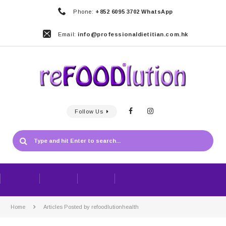
Phone:
+852 6095 3702 WhatsApp
Email:
info@professionaldietitian.com.hk
Follow Us
Home
Articles Posted by refoodlutionhealth