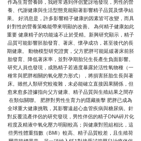
作為生育營養師，我經常遇到伴侶驚訝地發現，男性的營
養、代謝健康與生活型態竟能顯著影響精子品質及懷孕結
果。 好消息是，許多影響精子健康的因素皆可改變，而具
針對性的營養策略能帶來明顯的改善。 為何精子健康如此
重要 健康精子的功能遠不止於受精。新興研究顯示，精子
品質可能影響胚胎發育、著床、懷孕成功，甚至後代的長
期健康。 動物模型研究證實，父方肥胖可能延緩著床前胚
胎發育、降低著床率，並對孕期胎兒生長產生負面影響。
研究人員也發現，成熟精子若過度暴露於活性氧物種（一
種常與肥胖相關的氧化壓力形式），將損害胚胎生長與著
床。雖然人類研究較複雜，未必能確立直接因果關係，但
愈來愈多證據指向父方健康、精子品質與生殖結果之間存
在類似關聯。 肥胖對男性生育力的隱藏衝擊 肥胖已成為
全球重大健康挑戰，其影響遠超心血管疾病與糖尿病。針
對反覆流產伴侶的研究發現，男性伴侶的精子DNA碎片化
程度及精液中氧化壓力明顯較高；與健康對照組相比，這
些男性體重指數（BMI）較高、精子品質較差，且生殖荷