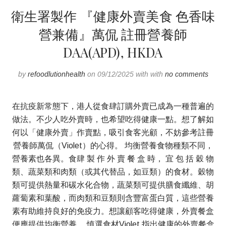
衛生署製作 『健康外賣美食 色香味
營兼備』萬侃 註冊營養師
DAA(APD), HKDA
by
refoodlutionhealth
on 09/12/2025 with with
no comments
在抗疫新常態下，港人從食肆訂購外賣已成為一種普遍的
做法。不少人吃外賣時，也希望吃得健康一點。想了解如
何以「健康外賣」作賣點，吸引食客光顧，不妨參考註冊
營養師萬侃（Violet）的心得。 均衡營養食物種類不同，
營養素也各異。食肆 製 作 外 賣 餐 盒 時， 宜 包 括 穀 物
類、蔬菜類和肉類（或其代替品，如豆類）的食材。穀物
類可提供熱量和碳水化合物，蔬菜類可提供膳食纖維、胡
蘿蔔素和葉酸，而肉類和豆類則含豐富蛋白質，這些營養
素有助維持良好的免疫力。想讓顧客吃得健康，外賣餐盒
便應提供均衡營養。 慎選食材Violet 指出健康的外賣餐盒