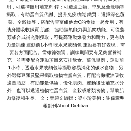
用，可選擇服用補充劑 鋅：可透過豆類、堅果及全穀物等
攝取，有助蛋白質代謝、提升免疫功能 鐵質：選擇深色蔬
菜、全穀物等，搭配含豐富維他命C的食物一起食用，有
助身體吸收鐵質 肌酸：協助攜氧能力與肌肉功能。可從藻
類或合成補充劑獲取，可提高運動爆發力和耐力，更有助
力量訓練 運動前1小時 吃水果或麵包 運動要有好表現，需
要各方面配合。雷雄德強調，訓練期間要有足夠營養補
充，並需要配合運動項目來安排飲食。萬侃舉例，運動前
1小時，透過水果或麵包等攝取容易消化的碳水食物；另
外選擇豆類及堅果攝取植物性蛋白質，再配合橄欖油吸收
適量脂肪，有助能量供給，優化肌肉。運動後除補充水分
外，也可以透過植物性蛋白質、全榖或薯類食物，幫助肌
肉修復和生長。 文：黃碧文編輯：梁小玲美術：謝偉豪明
報副刊About Dietitian