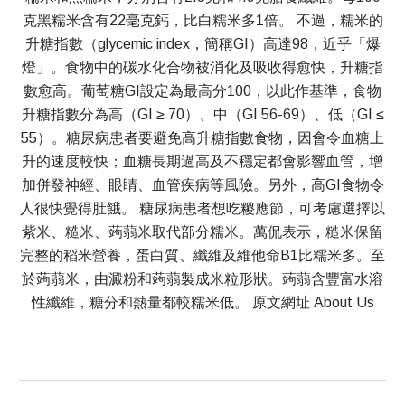
克黑糯米含有22毫克鈣，比白糯米多1倍。 不過，糯米的
升糖指數（glycemic index，簡稱GI）高達98，近乎「爆
燈」。食物中的碳水化合物被消化及吸收得愈快，升糖指
數愈高。葡萄糖GI設定為最高分100，以此作基準，食物
升糖指數分為高（GI ≥ 70）、中（GI 56-69）、低（GI ≤
55）。糖尿病患者要避免高升糖指數食物，因會令血糖上
升的速度較快；血糖長期過高及不穩定都會影響血管，增
加併發神經、眼睛、血管疾病等風險。另外，高GI食物令
人很快覺得肚餓。 糖尿病患者想吃糉應節，可考慮選擇以
紫米、糙米、蒟蒻米取代部分糯米。萬侃表示，糙米保留
完整的稻米營養，蛋白質、纖維及維他命B1比糯米多。至
於蒟蒻米，由澱粉和蒟蒻製成米粒形狀。蒟蒻含豐富水溶
性纖維，糖分和熱量都較糯米低。 原文網址 About Us