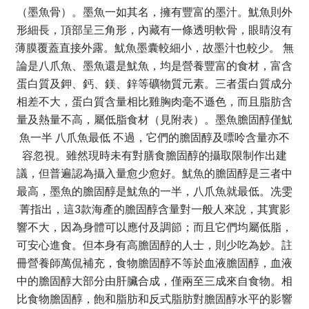
（墨魚骨）。墨魚一如其名，擁有豐富的墨汁。魷魚則外
形細長，頂部呈三角形，內藏有一條透明軟骨，眼睛沒有
薄膜覆蓋直接外露。魷魚墨囊較細小，故墨汁也較少。 無
論是八爪魚、墨魚還是魷魚，均是營養豐富的食材，富含
蛋白質及鉀、鈣、鎂、鋅等礦物質元素。三者蛋白質成分
相差不大，蛋白質含量相比雞胸肉毫不遜色，而且脂肪含
量及熱量不高，屬低脂食材（見附表）。墨魚膽固醇僅魷
魚一半 八爪魚最低 不過，它們的膽固醇及嘌呤含量亦不
容忽視。雖然現時未有對膳食膽固醇的攝取限制作出建
議，但普遍認為攝入量愈少愈好。魷魚的膽固醇是三者中
最高，墨魚的膽固醇是魷魚的一半，八爪魚就最低。冼雯
菁指出，這3款海產的膽固醇含量對一般人來說，其實影
響不大，因為身體可以應付及調節；而且它們均屬低脂，
可安心進食。但本身有高膽固醇的人士，則少吃為妙。註
冊營養師萬侃補充，食物膽固醇不等於血液膽固醇，血液
中的膽固醇大部分由肝臟合成，僅兩至三成來自食物。相
比食物膽固醇，飽和脂肪和反式脂肪對膽固醇水平的影響