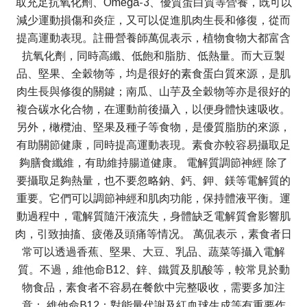
取充足抗氧化劑、Omega-3、優質蛋白質等營養，既可以
減少運動損傷和炎症，又可以促進肌肉生長和修復，從而
提高運動表現。註冊營養師萬侃表示，植物食物大都富含
抗氧化劑，同時高纖、低飽和脂肪、低熱量。而大豆製
品、堅果、全穀物等，均是很好的素食蛋白質來源，是肌
肉生長與修復的關鍵；南瓜、山芋及全穀物等亦是很好的
複合碳水化合物，在運動前後攝入，以便身體快速吸收。
另外，橄欖油、堅果及種子等食物，是優質脂肪的來源，
有助關節健康，同時提高運動表現。素食亦較容易攝取足
夠膳食纖維，有助維持腸道健康。 電解質調節神經 除了
要攝取足夠熱量，也不要忽略鈉、鈣、鉀、鎂等電解質的
重要。它們可以調節神經和肌肉功能，保持體液平衡。運
動過程中，電解質隨汗液流失，身體缺乏電解質會影響肌
肉，引致抽搐、疲倦及頭痛等情况。 萬侃表示，素食者日
常可以透過香蕉、堅果、大豆、乳品、蔬菜等攝入電解
質。不過，維他命B12、鋅、鐵質及肌酸等，較常見於動
物食品，素食者不容易在餐飲中完整吸收，需要多加注
意： 維他命B12：對能量代謝及紅血球生成等有重要作