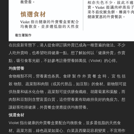
在抗疫新常態下，港人從食肆訂購外賣已成為一種普遍的做法。不少
人吃外賣時，也希望吃得健康一點。想了解如何以「健康外賣」作賣
點，吸引食客光顧，不妨參考註冊營養師萬侃（Violet）的心得。
均衡營養
食物種類不同，營養素也各異。食肆 製 作 外 賣 餐 盒 時， 宜 包 括
穀 物類、蔬菜類和肉類（或其代替品，如豆類）的食材。穀物類可提
供熱量和碳水化合物，蔬菜類可提供膳食纖維、胡蘿蔔素和葉酸，而
肉類和豆類則含豐富蛋白質，這些營養素有助維持良好的免疫力。想
讓顧客吃得健康，外賣餐盒便應提供均衡營養。
慎選食材
Violet 指出健康的外賣餐盒要配合均衡飲食，並多選低脂的天然食
材。蔬菜方面，綠色蔬菜如菜心、白菜及西蘭花容易變黃，不宜用作