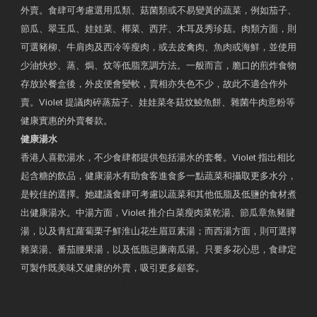
外賣。食肆可考慮選用瓜類、菇菌類或不易變黃的蔬菜，例如茄子、
節瓜、翠玉瓜、娃娃菜、椰菜、西芹、木耳及秀珍菇。肉類方面，則
可選豬柳、牛肩肉及西冷等瘦肉，或去皮禽肉、魚肉或海鮮，並使用
少油快炒、蒸、焗、炆等低脂烹調方法。一般而言，脆口的煎炸食物
存放於餐盒後，外皮便會變軟，賣相亦失色不少，故此不適合作外
賣。Violet 提議肉碎蒸茄子、娃娃菜冬菇炆鯪魚餅、雜菌牛肉意粉等
健康實惠的外賣餐款。
健康湯水
香港人喜歡湯水，不少食肆都提供包括湯水的套餐。Violet 指出相比
起含糖的飲品，健康湯水有助食客進食多一點蔬菜和攝取更多水分，
是較佳的選擇。她建議食肆可考慮以蔬菜和其他低脂及低鹽的食材煮
出健康湯水。中湯方面，Violet 推介白菜瘦肉菜乾湯、節瓜章魚豬腱
湯，以及青紅蘿蔔栗子鮮淮山花生眉豆素湯；而西湯方面，則可選擇
雜菜湯、番茄腰果湯，以及低脂忌廉南瓜湯。只要多花心思，食肆定
可製作既美味又健康的外賣，吸引更多顧客。
衛生署製作 星級有營食肆