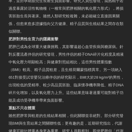
率，並對孕期胎兒生長產生負面影響。研究人員也發現，成熟精子若
過度暴露於活性氧物種（一種常與肥胖相關的氧化壓力形式），將損
害胚胎生長與著床。雖然人類研究較複雜，未必能確立直接因果關
係，但愈來愈多證據指向父方健康、精子品質與生殖結果之間存在類
似關聯。
肥胖對男性生育力的隱藏衝擊
肥胖已成為全球重大健康挑戰，其影響遠超心血管疾病與糖尿病。針
對反覆流產伴侶的研究發現，男性伴侶的精子DNA碎片化程度及精液
中氧化壓力明顯較高；與健康對照組相比，這些男性體重指數
（BMI）較高、精子品質較差，且生殖荷爾蒙指標異常。另一項納入
651對接受試管嬰兒治療伴侶的研究顯示，BMI大於28 kg/m²的男性，
出現較低的受精率、較少高品質胚胎、臨床懷孕機率降低、精子DNA
碎片化增加，以及氧化壓力上升。這些結果意味著過重可能對精子功
能及成功受孕機率帶來負面影響。
重點不只在體重
雖然肥胖常與較差的生殖結果相關，但此關聯並非絕對。部分研究發
現BMI與生育結果之間關聯性低；更有趣的是，近期研究指出，代謝
健康可能比體重本身更為重要。研究人員觀察到，即使肥胖但「代謝