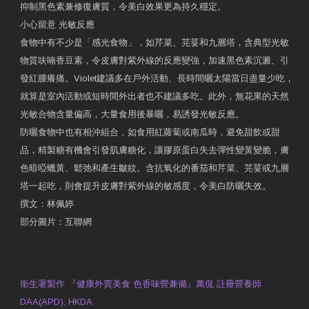
抑制黑色素兼修復膚質，令美白效果更為持久穩定。
小心留意 光敏反應
食物中有不少是「感光食物」，如芹菜、芫荽和九層塔，含典型光敏
物質呋喃香豆素，令皮膚對紫外線的反應變強，加速黑色素沉澱、引
發紅腫癢痛。Violet建議多在戶外活動、長時間曬太陽當日盡量少吃，
就算是室內活動或短時間外出者也不建議多吃。此外，無花果的天然
光敏合物含量偏高，大量食用後暴曬，易誘發光敏反應。
防曬食物中也有相沖組合，如食用紅蘿蔔或南瓜時，避免甜飲或甜
品，精製糖有機會引發肌膚糖化，讓膠原蛋白失去彈性變黃變脆，膚
色暗啞蠟黃、鬆弛和產生皺紋。含抗氧化的番茄和芹菜、芫荽或九層
塔一起吃，則會提升皮膚對紫外線的敏感度，令美白防曬失效。
撰文：林佩婷
部分圖片：互聯網
原文網址：天然食材 吃出防曬美肌 | 東方日報 | 副刊
Contact Us
衛生署製作 『健康外賣美食 色香味營兼備』萬侃 註冊營養師
DAA(APD), HKDA