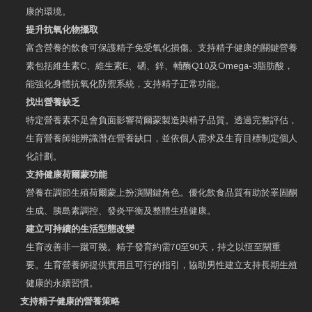
康的環境。
提升抗氧化物攝取
富含營養的飲食可保護精子免受氧化損傷。支持精子健康的關鍵營養
素包括維生素C、維生素E、硒、鋅、輔酶Q10及Omega-3脂肪酸，
能強化身體抗氧化防禦系統，支持精子正常功能。
找出營養缺乏
特定營養素不足會負面影響荷爾蒙製造與精子品質。透過完整評估，
生育營養師能辨識潛在營養缺口，並依個人需求及生育目標制定個人
化計劃。
支持健康荷爾蒙功能
營養在調節生殖荷爾蒙上扮演關鍵角色。優化飲食品質有助於睪固酮
生成、胰島素調控、發炎平衡及整體生殖健康。
建立可持續的生活型態改變
生育改善非一蹴可幾。精子發育約需70至90天，持之以恆至關重
要。生育營養師提供實用且可行的指引，協助男性建立支持長期生殖
健康的永續習慣。
支持精子健康的營養策略