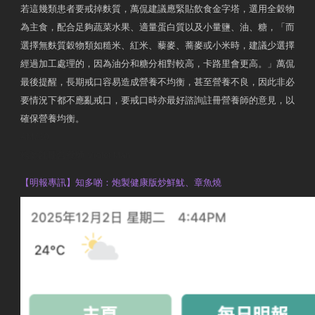
若這幾類患者要戒掉麩質，萬侃建議應緊貼飲食金字塔，選用全穀物
為主食，配合足夠蔬菜水果、適量蛋白質以及小量鹽、油、糖，「而
選擇無麩質穀物類如糙米、紅米、藜麥、蕎麥或小米時，建議少選擇
經過加工處理的，因為油分和糖分相對較高，卡路里會更高。」萬侃
最後提醒，長期戒口容易造成營養不均衡，甚至營養不良，因此非必
要情況下都不應亂戒口，要戒口時亦最好諮詢註冊營養師的意見，以
確保營養均衡。
AM730
執業註冊營養師 Violet Man
【明報專訊】知多啲：炮製健康版炒鮮魷、章魚燒