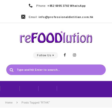
Phone:
+852 6095 3702 WhatsApp
Email:
info@professionaldietitian.com.hk
Follow Us
Home
Posts Tagged "RTHK"