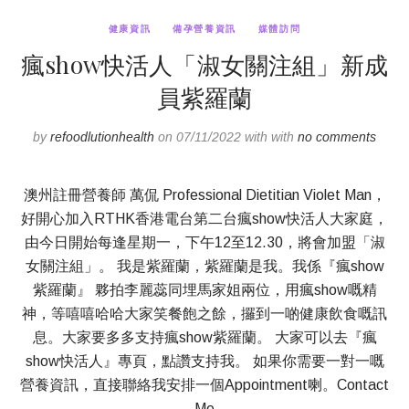
健康資訊
備孕營養資訊
媒體訪問
瘋show快活人「淑女關注組」新成
員紫羅蘭
by
refoodlutionhealth
on 07/11/2022 with with
no comments
澳州註冊營養師 萬侃 Professional Dietitian Violet Man，
好開心加入RTHK香港電台第二台瘋show快活人大家庭，
由今日開始每逢星期一，下午12至12.30，將會加盟「淑
女關注組」。 我是紫羅蘭，紫羅蘭是我。我係『瘋show
紫羅蘭』 夥拍李麗蕊同埋馬家姐兩位，用瘋show嘅精
神，等嘻嘻哈哈大家笑餐飽之餘，攞到一啲健康飲食嘅訊
息。大家要多多支持瘋show紫羅蘭。 大家可以去『瘋
show快活人』專頁，點讚支持我。 如果你需要一對一嘅
營養資訊，直接聯絡我安排一個Appointment喇。Contact
Me