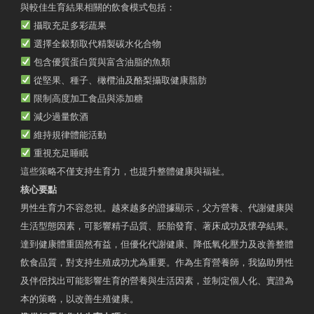
與較佳生育結果相關的飲食模式包括：
攝取充足多彩蔬果
選擇全穀類取代精製碳水化合物
包含優質蛋白質與富含油脂的魚類
從堅果、種子、橄欖油及酪梨攝取健康脂肪
限制高度加工食品與添加糖
減少過量飲酒
維持規律體能活動
重視充足睡眠
這些策略不僅支持生育力，也提升整體健康與福祉。
核心要點
男性生育力不容忽視。越來越多的證據顯示，父方營養、代謝健康與
生活型態因素，可影響精子品質、胚胎發育、著床成功及懷孕結果。
達到健康體重固然有益，但優化代謝健康、降低氧化壓力及改善整體
飲食品質，對支持生殖成功尤為重要。作為生育營養師，我協助男性
及伴侶找出可能影響生育的營養與生活因素，並制定個人化、實證為
本的策略，以改善生殖健康。