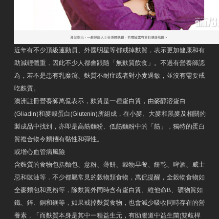
近年有不少頂級運動員、外國明星等都戒掉麩質，表示更加健康和有
助減輕體重，因此不少人都會跟隨「無麩質飲食」。不過有營養師認
為，若不是患有乳糜瀉、麩質不耐症或者對小麥過敏，並沒有需要戒
吃麩質。
澳洲註冊營養師萬侃表示，麩質是一種蛋白質，由麥醇溶蛋白
(Gliadin)和麥穀蛋白(Glutenin)所組成，在小麥、大麥和黑麥及相關的
製成品中找到，亦即是高筋麵粉、低筋麵粉中的「筋」，獨特的蛋白
質複合物令麵糰有黏性和彈性。
或增心血管病風險
含麩質的食物包括麵包、意粉、薄餅、穀物早餐、餅乾、啤酒、威士
忌和豉油等，不少都屬常見的穀物類食物，萬侃提醒，全穀物食物如
全麥麵包和意粉等，除麩質外同時含有蛋白質、維他命B、礦物質如
鐵、鋅、銅和鎂等，如果戒掉麩質食物，也會減少吸收同時存在的營
養素，「而麩質本身是其中一種益生元，有助腸道中益生菌(雙歧桿