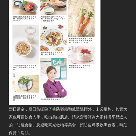
烈日當空，夏日防曬除了塗防曬霜和戴遮陽帽外，未必足夠。其實大
家也可從飲食入手，吃出美白肌膚。請來營養師為大家解構平易近人
的「防曬食物」及避吃高光敏物等美食，預防皮膚吸收黑色素，時刻
保持白滑肌。