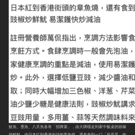
魷魚、墨魚、八爪魚各有「招牌菜」，由大牌檔走到家中飯桌的豉椒
炒鮮魷，由日本紅到香港街頭的章魚燒，還有食到一口「烏卒卒」的