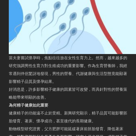
當夫妻嘗試懷孕時，焦點往往放在女性生育力上。然而，越來越多的
研究強調男性生育力對生殖成功的重要影響。作為生育營養師，我經
常遇到伴侶驚訝地發現，男性的營養、代謝健康與生活型態竟能顯著
影響精子品質及懷孕結果。
好消息是，許多影響精子健康的因素皆可改變，而具針對性的營養策
略能帶來明顯的改善。
為何精子健康如此重要
健康精子的功能遠不止於受精。新興研究顯示，精子品質可能影響胚
胎發育、著床、懷孕成功，甚至後代的長期健康。
動物模型研究證實，父方肥胖可能延緩著床前胚胎發育、降低著床