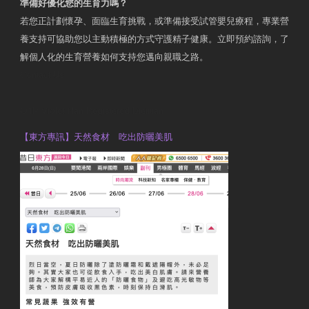
準備好優化您的生育力嗎？
若您正計劃懷孕、面臨生育挑戰，或準備接受試管嬰兒療程，專業營
養支持可協助您以主動積極的方式守護精子健康。立即預約諮詢，了
解個人化的生育營養如何支持您邁向親職之路。
Contact Us
OTP Violet Man Registered Dietitian
【東方專訊】天然食材 吃出防曬美肌