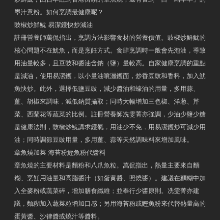
墨汁意粉。如何烹調最健康呢？
豉椒炒鮮魷 易潔鑊快炒減油
註冊營養師萬侃指出，烹調方法影響食材的營養價值。豉椒炒鮮魷的
核心問題不在魷魚，而是烹飪方式。食肆烹調時一般會先泡油，導致
用油量較多，且豆豉和醬油含鈉（鹽）量較高。自家健康烹調的重點
是減油，使用易潔鑊，以小量油噴灑鑊面，炒香豆豉和香料，加入魷
魚快炒。此外，選擇低鹽豆豉，減少醬油和蠔油的用量，多用蒜、
薑、胡椒來調味，減低鈉質攝取；同時大幅增加三色椒、洋葱、芹
菜、西蘭花等蔬菜的比例。註冊營養師冼雯菁亦強調，少油少鹽少糖
是健康法則，豉椒炒魷講求鑊氣，用油少不免，用易潔鑊炒可減少用
油；同時調節豆豉用量，多用薑、蒜等天然調味料來增加風味。
章魚燒加菜 海苔粉鰹魚粉代醬料
章魚燒的主要材料是麵粉和八爪魚粒。萬侃指出，熱量主要來自麵
糊、烹飪用油量和高脂醬汁（如蛋黄醬、照燒醬）。建議在麵糊中加
入全麥粉或蔬菜碎，增加膳食纖維；並奉行少醬原則。冼雯菁亦建
議，麵糊加入蔬菜粒增加口感；另用海苔粉或鰹魚粉來代替熱量高的
蛋黃醬、沙律醬或燒汁等醬料。