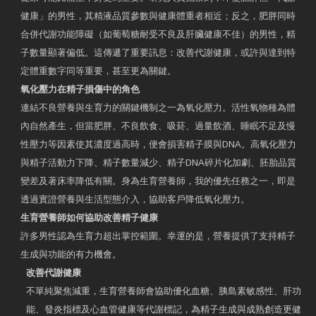
健康」的男性，其精液品質參數與健康體重者相近；反之，肥胖同時
合併代謝功能障礙（如葡萄糖耐受不良及肝臟健康不佳）的男性，精
子數量顯著偏低。這傳遞了重要訊息：改善代謝健康，或許與達到特
定體重數字同等重要，甚至更為關鍵。
氧化壓力在精子損傷中的角色
連結不良營養與生育力的關鍵機制之一為氧化壓力。活性氧物種為體
內自然產生，但當肥胖、不良飲食、吸菸、過量飲酒、睡眠不足及慢
性壓力等因素使其濃度過高時，便會損害精子膜與DNA。高氧化壓力
與精子活動力下降、精子數量減少、精子DNA碎片化加劇、胚胎品質
變差及著床率降低有關。身為生育營養師，我的優先任務之一，即是
透過實證營養與生活型態介入，協助客戶降低氧化壓力。
生育營養師如何協助改善精子健康
許多男性認為生育力超出掌控範圍。幸運的是，營養提供了支持精子
生成與功能的有力機會。
改善代謝健康
不單純聚焦減重，生育營養師會協助優化血糖、胰島素敏感性、肝功
能、發炎指標及心血管健康等代謝標記，為精子生成與成熟創造更健