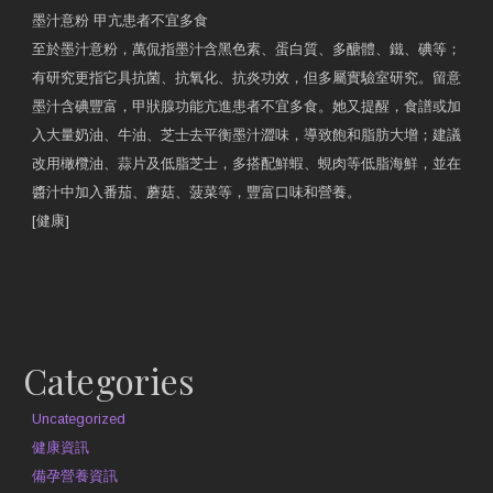
墨汁意粉 甲亢患者不宜多食
至於墨汁意粉，萬侃指墨汁含黑色素、蛋白質、多醣體、鐵、碘等；
有研究更指它具抗菌、抗氧化、抗炎功效，但多屬實驗室研究。留意
墨汁含碘豐富，甲狀腺功能亢進患者不宜多食。她又提醒，食譜或加
入大量奶油、牛油、芝士去平衡墨汁澀味，導致飽和脂肪大增；建議
改用橄欖油、蒜片及低脂芝士，多搭配鮮蝦、蜆肉等低脂海鮮，並在
醬汁中加入番茄、蘑菇、菠菜等，豐富口味和營養。
[健康]
原文網址
約見營養師
Categories
Uncategorized
健康資訊
備孕營養資訊