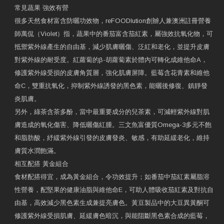
常見蔬果 強效有營
很多天然食材富含防曬功效物，reFOODlution創辧人兼澳洲註冊營養
師萬侃（Violet）指，蔬果中的番茄富含茄紅素，屬強效抗氧化物，可
抵禦紫外線產生的自由基，減少肌膚曬傷、泛紅和老化，並提升皮膚
對紫外線的耐受度。紅蘿蔔的β-胡蘿蔔素於體內可轉化成維他命A，
修護紫外線受損的皮膚角質層，強化肌膚屏障。藍莓含花青素和維他
命C，雙重抗氧化，抑制紫外線誘發的黑色素，能曬後修復、鎮靜發
炎肌膚。
另外，綠茶含茶多酚，當中最重要成分的兒茶素，可減輕紫外線對肌
膚造成的氧化傷害、降低曬傷紅腫。三文魚富優質Omega-3多元不飽
和脂肪酸，紓緩紫外線引發的皮膚發炎、敏感，有助延緩老化，維持
膚質水潤飽滿。
相互配搭 黃金組合
食材配搭得宜，成為黃金組合，令功效提升；如番茄中茄紅素屬脂溶
性營養，配堅果的健康油脂與維他命E，可助人體吸收茄紅素及對抗自
由基，高效減少黑色素生成兼提亮膚色。黃豆製品中的大豆異黃酮可
修護紫外線受損肌膚、延緩膚色暗沉，與能阻斷黑色素合成的藍莓，