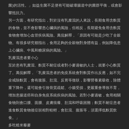
菌)的活性。」如益生菌不足便有可能破壞腸道中的菌群平衡，或會影
響抵抗力。
另一方面，有研究指出，對於沒有乳糜瀉的人來說，長期食用含麩質
的食物，並不會影響患心臟病的風險，但相反，長期避免食用含麩質
食物會增加心血管疾病風險。萬侃解釋，「原因有可能是少吃了全穀
物。有很多研究都指出，食用足夠的全穀物對身體有益，例如降低患
上心臟病、中風和糖尿病的風險。」
乳糜瀉患者要小心
至於患有乳糜瀉、麩質不耐症或者對小麥過敏的人士，就要小心麩質
了。萬侃解釋，「乳糜瀉患者的免疫系統會對麩質作出反應，如不完
全戒除麩質，會有腹脹、肚瀉、反胃等徵狀，影響營養素吸收，除體
重下降外，還可能會引致骨質疏鬆、小腸受損，更嚴重會導致不育，
增加患腸道癌和自身免疫系統疾病的風險。若對小麥過敏，食用相關
食物則會口腫、面腫、皮膚痕癢、肚瀉和呼吸困難；麩質不耐症患者
進食麩質食物後症狀相對較輕，會肚瀉、腹脹等，須選擇低麩質飲
食。」
多吃糙米藜麥