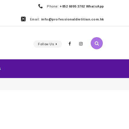
Phone:
+852 6095 3702 WhatsApp
Email:
info@professionaldietitian.com.hk
Follow Us
S