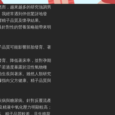
然而，越來越多的研究強調男
，我經常遇到伴侶驚訝地發
響精子品質及懷孕結果。
具針對性的營養策略能帶來明
子品質可能影響胚胎發育、著
發育、降低著床率，並對孕期
子若過度暴露於活性氧物種
胎生長與著床。雖然人類研究
據指向父方健康、精子品質與
疾病與糖尿病。針對反覆流產
及精液中氧化壓力明顯較高；
高、精子品質較差，且生殖荷