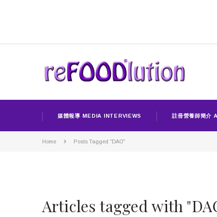
媒體報導 MEDIA INTERVIEWS
註冊營養師簡介 A
Home
Posts Tagged "DAO"
Articles tagged with "DA