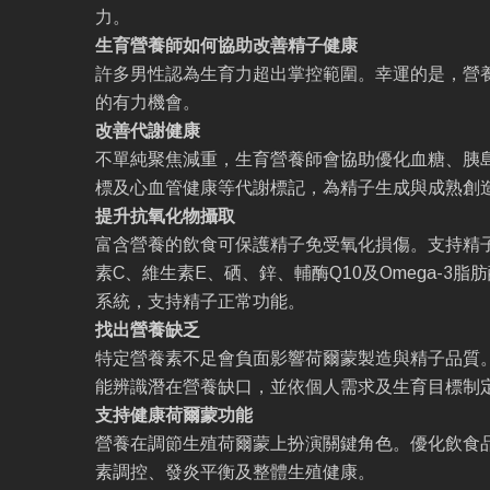
力。
生育營養師如何協助改善精子健康
許多男性認為生育力超出掌控範圍。幸運的是，營
的有力機會。
改善代謝健康
不單純聚焦減重，生育營養師會協助優化血糖、胰
標及心血管健康等代謝標記，為精子生成與成熟創
提升抗氧化物攝取
富含營養的飲食可保護精子免受氧化損傷。支持精
素C、維生素E、硒、鋅、輔酶Q10及Omega-3
系統，支持精子正常功能。
找出營養缺乏
特定營養素不足會負面影響荷爾蒙製造與精子品質
能辨識潛在營養缺口，並依個人需求及生育目標制
支持健康荷爾蒙功能
營養在調節生殖荷爾蒙上扮演關鍵角色。優化飲食
素調控、發炎平衡及整體生殖健康。