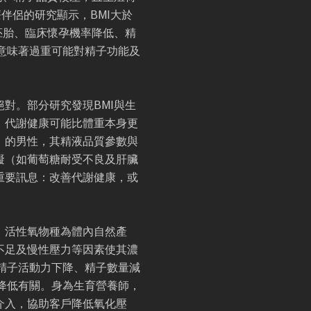
伴侶的研究顯示，BMI大於
質胚胎、臨床懷孕機率降低、精
意味著過重可能對精子功能及
對。部分研究發現BMI與生
，代謝健康可能比體重本身更
」的男性，其精液品質參數與
礙（如葡萄糖耐受不良及肝臟
重要訊息：改善代謝健康，或
。活性氧物種為體內自然產
不足及慢性壓力等因素使其濃
精子活動力下降、精子數量減
降低有關。身為生育營養師，
介入，協助客戶降低氧化壓