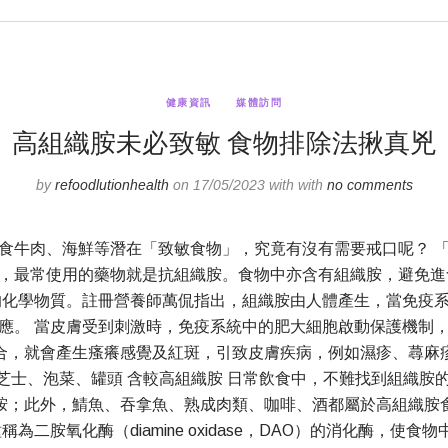
健康資訊
媒體訪問
高組織胺未必致敏 食物排除法揪真兇
by
refoodlutionhealth
on 17/05/2023 with with
no comments
食牛肉、海鮮等潛在「致敏食物」，究竟有沒有需要戒口呢？ 
，最常使用的藥物就是抗組織胺。食物中亦含有組織胺，避免進
的化學物質。註冊營養師萬侃指出，組織胺由人體產生，當免疫
應。 當皮膚受到刺激時，免疫系統中的肥大細胞啟動保護機制
合，就會產生瘙癢感覺及紅斑，引致皮膚疾病，例如濕疹、蕁麻
發痕癢。 芝士、泡菜、罐頭 含較高組織胺 日常飲食中，不難找到
胺；此外，鯖魚、吞拿魚、熟成肉類、咖啡、酒都屬於高組織胺
二胺氧化酶（diamine oxidase，DAO）的消化酶，