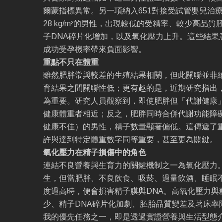
爾蒙指標異常。另一項納入651對接受試管嬰兒治療
28 kg/m²的男性，出現較低的受精率、較少高品
子DNA碎片化增加，以及氧化壓力上升。這些結果
成功受孕機率帶來負面影響。
重點不只在體重
雖然肥胖常與較差的生殖結果相關，但此關聯並非絕
育結果之間關聯性低；更有趣的是，近期研究指出
為重要。研究人員觀察到，即使肥胖但「代謝健康
健康體重者相近；反之，肥胖同時合併代謝功能障
健康不佳）的男性，精子數量顯著偏低。這傳遞了
許與達到特定體重數字同等重要，甚至更為關鍵。
氧化壓力在精子損傷中的角色
連結不良營養與生育力的關鍵機制之一為氧化壓力
生，但當肥胖、不良飲食、吸菸、過量飲酒、睡眠
度過高時，便會損害精子膜與DNA。高氧化壓力與
少、精子DNA碎片化加劇、胚胎品質變差及著床率
我的優先任務之一，即是透過實證營養與生活型態