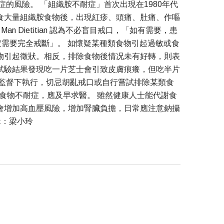
的風險。 「組織胺不耐症」首次出現在1980年代
食大量組織胺食物後，出現紅疹、頭痛、肚痛、作嘔
 Dietitian 認為不必盲目戒口，「如有需要，患
不一定需要完全戒斷」。 如懷疑某種類食物引起過敏或食
物引起徵狀。相反，排除食物後情况未有好轉，則表
試驗結果發現吃一片芝士會引致皮膚痕癢，但吃半片
的監督下執行，切忌胡亂戒口或自行嘗試排除某類食
食物不耐症，應及早求醫。 雖然健康人士能代謝食
會增加高血壓風險，增加腎臟負擔，日常應注意鈉攝
輯：梁小玲