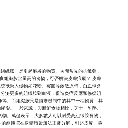
「組織胺」是引起痕癢的物質。坊間常見的抗敏藥，
食組織胺含量高的食物，可否解決皮膚痕癢？ 皮膚
系統抵禦入侵物如花粉、霉菌等致敏原時，白血球會
，分泌更多的組織胺到血液，促進炎症反應和修復組
疹等。而組織胺只是痕癢機制中的其中一種物質，其
組織胺的蹤影。一般來說，與新鮮食物相比，芝士、乳酪、
食物。萬侃表示，大多數人可以耐受高組織胺食物，
使食物中的組織胺在身體積聚無法正常分解，引起皮疹、蕁