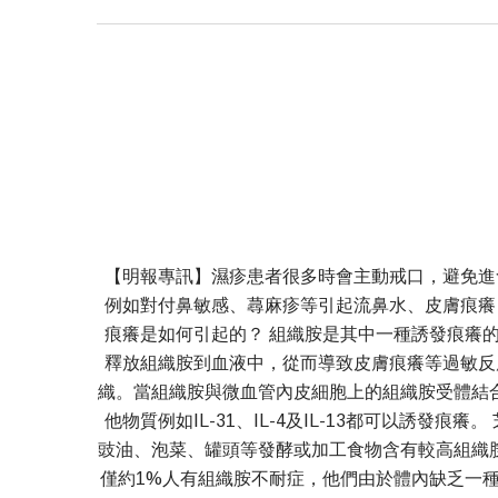
【明報專訊】濕疹患者很多時會主動戒口，避免進
例如對付鼻敏感、蕁麻疹等引起流鼻水、皮膚痕癢
痕癢是如何引起的？ 組織胺是其中一種誘發痕癢
釋放組織胺到血液中，從而導致皮膚痕癢等過敏反
織。當組織胺與微血管內皮細胞上的組織胺受體結
他物質例如IL-31、IL-4及IL-13都可以誘
豉油、泡菜、罐頭等發酵或加工食物含有較高組織
僅約1%人有組織胺不耐症，他們由於體內缺乏一種稱為