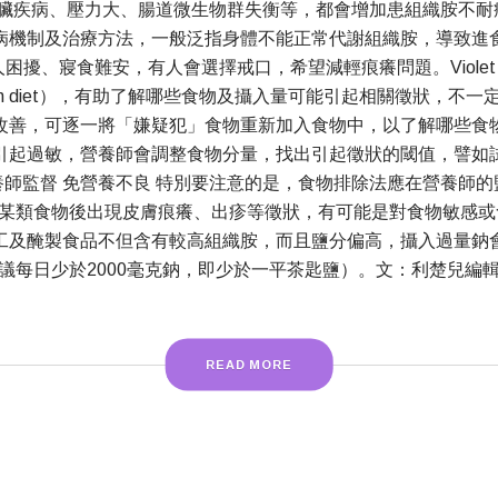
疾病、壓力大、腸道微生物群失衡等，都會增加患組織胺不耐症
病機制及治療方法，一般泛指身體不能正常代謝組織胺，導致進
、寢食難安，有人會選擇戒口，希望減輕痕癢問題。Violet Man
tion diet），有助了解哪些食物及攝入量可能引起相關徵狀，
改善，可逐一將「嫌疑犯」食物重新加入食物中，以了解哪些食
引起過敏，營養師會調整食物分量，找出引起徵狀的閾值，譬如
師監督 免營養不良 特別要注意的是，食物排除法應在營養師
某類食物後出現皮膚痕癢、出疹等徵狀，有可能是對食物敏感或
工及醃製食品不但含有較高組織胺，而且鹽分偏高，攝入過量鈉
議每日少於2000毫克鈉，即少於一平茶匙鹽）。文：利楚兒編
READ MORE