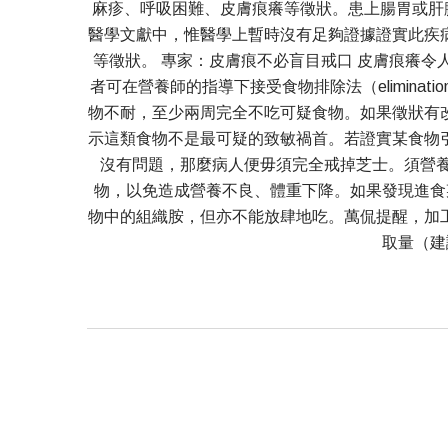
麻疹、呼吸困難、皮膚痕癢等徵狀。患上腸胃或肝臟
醫學文獻中，惟醫學上暫時沒有足夠證據證實此疾
等徵狀。 專家：皮膚痕不必盲目戒口 皮膚痕癢令人困擾
者可在營養師的指導下接受食物排除法（elimina
物不耐，至少兩周完全不吃可疑食物。如果徵狀有
示這類食物不是最可疑的致敏禍首。若證實某食物
沒有問題，那麼病人便毋須完全戒掉芝士。須營養
物，以免造成營養不良、體重下降。如果發現進食
物中的組織胺，但亦不能放肆地吃。萬侃提醒，加
取量（建