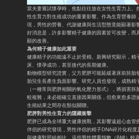
當夫妻嘗試懷孕時，焦點往往放在女性生育力上。
性生育力對生殖成功的重要影響。作為生育營養師
現，男性的營養、代謝健康與生活型態竟能顯著影
好消息是，許多影響精子健康的因素皆可改變，而
顯的改善。
為何精子健康如此重要
健康精子的功能遠不止於受精。新興研究顯示，精
床、懷孕成功，甚至後代的長期健康。
動物模型研究證實，父方肥胖可能延緩著床前胚胎
胎兒生長產生負面影響。研究人員也發現，成熟精
（一種常與肥胖相關的氧化壓力形式），將損害胚
較複雜，未必能確立直接因果關係，但愈來愈多證
生殖結果之間存在類似關聯。
肥胖對男性生育力的隱藏衝擊
肥胖已成為全球重大健康挑戰，其影響遠超心血管
伴侶的研究發現，男性伴侶的精子DNA碎片化程度
與健康對照組相比，這些男性體重指數（BMI）較