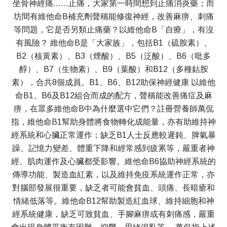
坐骨神經痛……止痛，大家第一時間想到止痛消炎藥；而
坊間有維他命B補充劑聲稱能修復神經，改善麻痹、刺痛
等問題，它是否另類止痛藥？以維他命B「自療」，有沒
有風險？ 維他命B是「大家族」，包括B1（硫胺素）、
B2（核黃素）、B3（煙酸）、B5（泛酸）、B6（吡多
醇）、B7（生物素）、B9（葉酸）和B12（多種鈷胺
素），合共8個成員。B1、B6、B12助保神經健康 以維他
命B1、B6及B12組合而成的配方，聲稱能改善痛症及麻
痹，在眾多維他命B中為什麼選中它們？註冊營養師萬侃
指，維他命B1幫助身體將食物轉化成能量，亦有助維持神
經系統和心臟正常運作；缺乏B1人士反應較遲鈍、脾氣暴
躁、記憶力變差、體重下降和經常感到疲累等，嚴重者神
經、肌肉運作及心臟都受影響。維他命B6協助神經系統的
傳導功能、製造血紅素，以及維持免疫系統運作正常，亦
對腦部發展很重要，缺乏者可能會貧血、頭痛、長暗瘡和
情緒低落等。維他命B12幫助製造紅血球、維持細胞和神
經系統健康，缺乏可致貧血、手腳麻痹或有刺痛感，嚴重