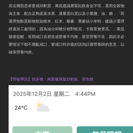
若這幾類患者要戒掉麩質，萬侃建議應緊貼飲食金字塔，選用全穀物
為主食，配合足夠蔬菜水果、適量蛋白質以及小量鹽、油、糖，「而
選擇無麩質穀物類如糙米、紅米、藜麥、蕎麥或小米時，建議少選擇
經過加工處理的，因為油分和糖分相對較高，卡路里會更高。」萬侃
最後提醒，長期戒口容易造成營養不均衡，甚至營養不良，因此非必
要情況下都不應亂戒口，要戒口時亦最好諮詢註冊營養師的意見，以
確保營養均衡。
AM730
執業註冊營養師 Violet Man
【明報專訊】知多啲：炮製健康版炒鮮魷、章魚燒