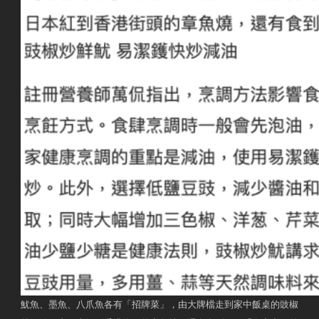
魷魚、墨魚、八爪魚各有「招牌菜」，由大牌檔走到家中飯桌的豉椒