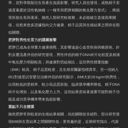
率，並對孕期胎兒生長產生負面影響。研究人員也發現，成熟精子若
過度暴露於活性氧物種（一種常與肥胖相關的氧化壓力形式），將損
害胚胎生長與著床。雖然人類研究較複雜，未必能確立直接因果關
係，但愈來愈多證據指向父方健康、精子品質與生殖結果之間存在類
似關聯。
肥胖對男性生育力的隱藏衝擊
肥胖已成為全球重大健康挑戰，其影響遠超心血管疾病與糖尿病。針
對反覆流產伴侶的研究發現，男性伴侶的精子DNA碎片化程度及精液
中氧化壓力明顯較高；與健康對照組相比，這些男性體重指數
（BMI）較高、精子品質較差，且生殖荷爾蒙指標異常。另一項納入
651對接受試管嬰兒治療伴侶的研究顯示，BMI大於28 kg/m²的男性，
出現較低的受精率、較少高品質胚胎、臨床懷孕機率降低、精子DNA
碎片化增加，以及氧化壓力上升。這些結果意味著過重可能對精子功
能及成功受孕機率帶來負面影響。
重點不只在體重
雖然肥胖常與較差的生殖結果相關，但此關聯並非絕對。部分研究發
現BMI與生育結果之間關聯性低；更有趣的是，近期研究指出，代謝