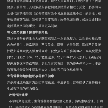
健康可能比體重本身更為重要。研究人員觀察到，即使肥胖但「代謝
健康」的男性，其精液品質參數與健康體重者相近；反之，肥胖同時
合併代謝功能障礙（如葡萄糖耐受不良及肝臟健康不佳）的男性，精
子數量顯著偏低。這傳遞了重要訊息：改善代謝健康，或許與達到特
定體重數字同等重要，甚至更為關鍵。
氧化壓力在精子損傷中的角色
連結不良營養與生育力的關鍵機制之一為氧化壓力。活性氧物種為體
內自然產生，但當肥胖、不良飲食、吸菸、過量飲酒、睡眠不足及慢
性壓力等因素使其濃度過高時，便會損害精子膜與DNA。高氧化壓力
與精子活動力下降、精子數量減少、精子DNA碎片化加劇、胚胎品質
變差及著床率降低有關。身為生育營養師，我的優先任務之一，即是
透過實證營養與生活型態介入，協助客戶降低氧化壓力。
生育營養師如何協助改善精子健康
許多男性認為生育力超出掌控範圍。幸運的是，營養提供了支持精子
生成與功能的有力機會。
改善代謝健康
不單純聚焦減重，生育營養師會協助優化血糖、胰島素敏感性、肝功
能、發炎指標及心血管健康等代謝標記，為精子生成與成熟創造更健