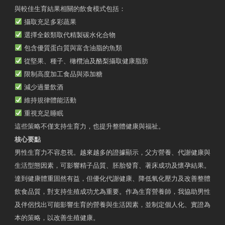
與較佳生育結果相關的飲食模式包括：
攝取充足多彩蔬果
選擇全穀類取代精製碳水化合物
包含優質蛋白質與富含油脂的魚類
從堅果、種子、橄欖油及酪梨攝取健康脂肪
限制高度加工食品與添加糖
減少過量飲酒
維持規律體能活動
重視充足睡眠
這些策略不僅支持生育力，也提升整體健康與福祉。
核心要點
男性生育力不容忽視。越來越多的證據顯示，父方營養、代謝健康與
生活型態因素，可影響精子品質、胚胎發育、著床成功及懷孕結果。
達到健康體重固然有益，但優化代謝健康、降低氧化壓力及改善整體
飲食品質，對支持生殖成功尤為重要。作為生育營養師，我協助男性
及伴侶找出可能影響生育的營養與生活因素，並制定個人化、實證為
本的策略，以改善生殖健康。