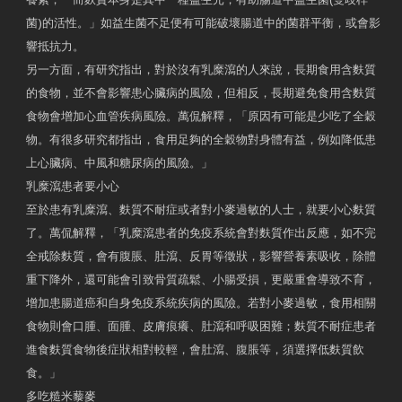
菌)的活性。」如益生菌不足便有可能破壞腸道中的菌群平衡，或會影
響抵抗力。
另一方面，有研究指出，對於沒有乳糜瀉的人來說，長期食用含麩質
的食物，並不會影響患心臟病的風險，但相反，長期避免食用含麩質
食物會增加心血管疾病風險。萬侃解釋，「原因有可能是少吃了全穀
物。有很多研究都指出，食用足夠的全穀物對身體有益，例如降低患
上心臟病、中風和糖尿病的風險。」
乳糜瀉患者要小心
至於患有乳糜瀉、麩質不耐症或者對小麥過敏的人士，就要小心麩質
了。萬侃解釋，「乳糜瀉患者的免疫系統會對麩質作出反應，如不完
全戒除麩質，會有腹脹、肚瀉、反胃等徵狀，影響營養素吸收，除體
重下降外，還可能會引致骨質疏鬆、小腸受損，更嚴重會導致不育，
增加患腸道癌和自身免疫系統疾病的風險。若對小麥過敏，食用相關
食物則會口腫、面腫、皮膚痕癢、肚瀉和呼吸困難；麩質不耐症患者
進食麩質食物後症狀相對較輕，會肚瀉、腹脹等，須選擇低麩質飲
食。」
多吃糙米藜麥