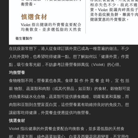
在抗疫新常態下，港人從食肆訂購外賣已成為一種普遍的做法。不少
人吃外賣時，也希望吃得健康一點。想了解如何以「健康外賣」作賣
點，吸引食客光顧，不妨參考註冊營養師萬侃（Violet）的心得。
均衡營養
食物種類不同，營養素也各異。食肆 製 作 外 賣 餐 盒 時， 宜 包 括
穀 物類、蔬菜類和肉類（或其代替品，如豆類）的食材。穀物類可提
供熱量和碳水化合物，蔬菜類可提供膳食纖維、胡蘿蔔素和葉酸，而
肉類和豆類則含豐富蛋白質，這些營養素有助維持良好的免疫力。想
讓顧客吃得健康，外賣餐盒便應提供均衡營養。
慎選食材
Violet 指出健康的外賣餐盒要配合均衡飲食，並多選低脂的天然食
材。蔬菜方面，綠色蔬菜如菜心、白菜及西蘭花容易變黃，不宜用作