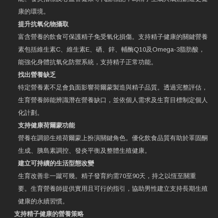
康的環境。
提升抗氧化物攝取
富含營養的飲食可保護精子免受氧化損傷。支持精子健康的關鍵營養
素包括維生素C、維生素E、硒、鋅、輔酶Q10及Omega-3脂肪酸，
能強化身體抗氧化防禦系統，支持精子正常功能。
找出營養缺乏
特定營養素不足會負面影響荷爾蒙製造與精子品質。透過完整評估，
生育營養師能辨識潛在營養缺口，並依個人需求及生育目標制定個人
化計劃。
支持健康荷爾蒙功能
營養在調節生殖荷爾蒙上扮演關鍵角色。優化飲食品質有助於睪固酮
生成、胰島素調控、發炎平衡及整體生殖健康。
建立可持續的生活型態改變
生育改善非一蹴可幾。精子發育約需70至90天，持之以恆至關重
要。生育營養師提供實用且可行的指引，協助男性建立支持長期生殖
健康的永續習慣。
支持精子健康的營養策略