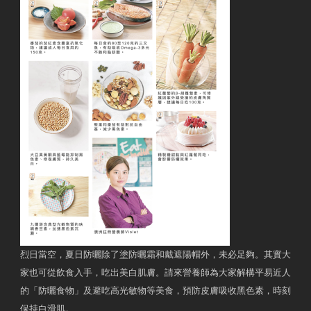
烈日當空，夏日防曬除了塗防曬霜和戴遮陽帽外，未必足夠。其實大
家也可從飲食入手，吃出美白肌膚。請來營養師為大家解構平易近人
的「防曬食物」及避吃高光敏物等美食，預防皮膚吸收黑色素，時刻
保持白滑肌。