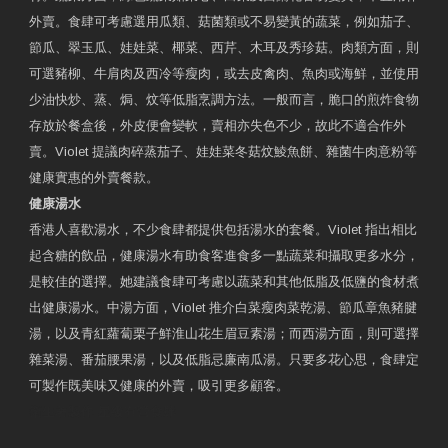
外賣。食肆可考慮選用瓜類、菇菌類或不易變黃的蔬菜，例如茄子、
節瓜、翠玉瓜、娃娃菜、椰菜、西芹、木耳及秀珍菇。肉類方面，則
可選豬柳、牛肩肉及西冷等瘦肉，或去皮禽肉、魚肉或海鮮，並使用
少油快炒、蒸、焗、炆等低脂烹調方法。一般而言，脆口的煎炸食物
存放於餐盒後，外皮便會變軟，賣相亦失色不少，故此不適合作外
賣。Violet 提議肉碎蒸茄子、娃娃菜冬菇炆鯪魚餅、雜菌牛肉意粉等
健康實惠的外賣餐款。
健康湯水
香港人喜歡湯水，不少食肆都提供包括湯水的套餐。Violet 指出相比
起含糖的飲品，健康湯水有助食客進食多一點蔬菜和攝取更多水分，
是較佳的選擇。她建議食肆可考慮以蔬菜和其他低脂及低鹽的食材煮
出健康湯水。中湯方面，Violet 推介白菜瘦肉菜乾湯、節瓜章魚豬腱
湯，以及青紅蘿蔔栗子鮮淮山花生眉豆素湯；而西湯方面，則可選擇
雜菜湯、番茄腰果湯，以及低脂忌廉南瓜湯。只要多花心思，食肆定
可製作既美味又健康的外賣，吸引更多顧客。
衛生署製作 星級有營食肆