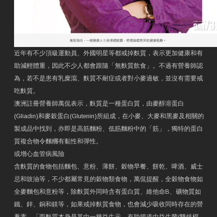
近年有不少頂級運動員、外國明星等都戒掉麩質，表示更加健康和有
助減輕體重，因此不少人都會跟隨「無麩質飲食」。不過有營養師認
為，若不是患有乳糜瀉、麩質不耐症或者對小麥過敏，並沒有需要戒
吃麩質。
澳洲註冊營養師萬侃表示，麩質是一種蛋白質，由麥醇溶蛋白
(Gliadin)和麥穀蛋白(Glutenin)所組成，在小麥、大麥和黑麥及相關的
製成品中找到，亦即是高筋麵粉、低筋麵粉中的「筋」，獨特的蛋白
質複合物令麵糰有黏性和彈性。
或增心血管病風險
含麩質的食物包括麵包、意粉、薄餅、穀物早餐、餅乾、啤酒、威士
忌和豉油等，不少都屬常見的穀物類食物，萬侃提醒，全穀物食物如
全麥麵包和意粉等，除麩質外同時含有蛋白質、維他命B、礦物質如
鐵、鋅、銅和鎂等，如果戒掉麩質食物，也會減少吸收同時存在的營
養素，「而麩質本身是其中一種益生元，有助腸道中益生菌(雙歧桿