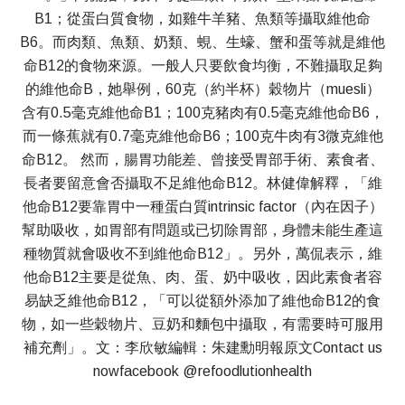
B1；從蛋白質食物，如雞牛羊豬、魚類等攝取維他命
B6。而肉類、魚類、奶類、蜆、生蠔、蟹和蛋等就是維他
命B12的食物來源。一般人只要飲食均衡，不難攝取足夠
的維他命B，她舉例，60克（約半杯）穀物片（muesli）
含有0.5毫克維他命B1；100克豬肉有0.5毫克維他命B6，
而一條蕉就有0.7毫克維他命B6；100克牛肉有3微克維他
命B12。 然而，腸胃功能差、曾接受胃部手術、素食者、
長者要留意會否攝取不足維他命B12。林健偉解釋，「維
他命B12要靠胃中一種蛋白質intrinsic factor（內在因子）
幫助吸收，如胃部有問題或已切除胃部，身體未能生產這
種物質就會吸收不到維他命B12」。另外，萬侃表示，維
他命B12主要是從魚、肉、蛋、奶中吸收，因此素食者容
易缺乏維他命B12，「可以從額外添加了維他命B12的食
物，如一些穀物片、豆奶和麵包中攝取，有需要時可服用
補充劑」。文：李欣敏編輯：朱建勳明報原文Contact us
nowfacebook @refoodlutionhealth