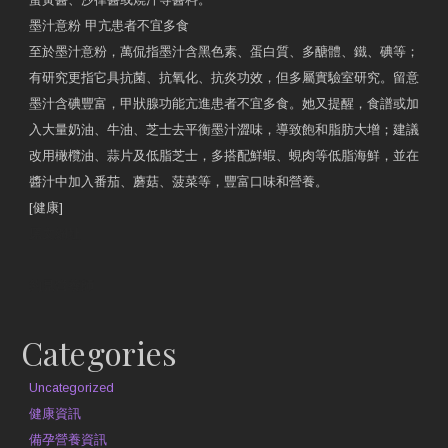
墨汁意粉 甲亢患者不宜多食
至於墨汁意粉，萬侃指墨汁含黑色素、蛋白質、多醣體、鐵、碘等；
有研究更指它具抗菌、抗氧化、抗炎功效，但多屬實驗室研究。留意
墨汁含碘豐富，甲狀腺功能亢進患者不宜多食。她又提醒，食譜或加
入大量奶油、牛油、芝士去平衡墨汁澀味，導致飽和脂肪大增；建議
改用橄欖油、蒜片及低脂芝士，多搭配鮮蝦、蜆肉等低脂海鮮，並在
醬汁中加入番茄、蘑菇、菠菜等，豐富口味和營養。
[健康]
原文網址
約見營養師
Categories
Uncategorized
健康資訊
備孕營養資訊