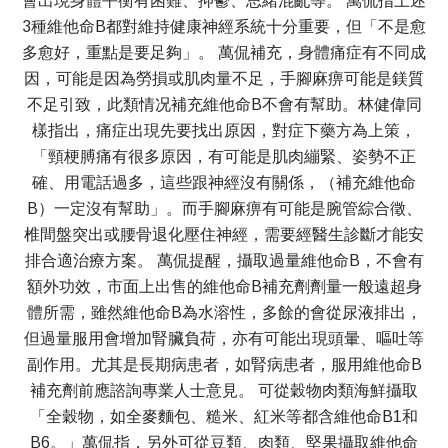
會出現身體平衡有困難、抑鬱、思緒混亂等。 萬侃指上述
3種維他命B都對維持健康神經系統十分重要，但「不是愈
多愈好，重點是要足夠」。 萬侃補充，身體痛症有不同成
因，可能是因為勞損或肌肉量不足，手腳麻痹可能是鎂質
不足引致，此類情况補充維他命B不會有幫助。林健偉同
樣指出，痛症出現先要找出原因，對症下藥方為上策，
「頸梗膊痛有很多原因，有可能是肌肉繃緊、姿勢不正
確、用電話過多，這些跟神經沒有關係，（補充維他命
B）一定沒有幫助」。而手腳麻痹有可能是腕管綜合徵、
椎間盤突出或腰骨退化壓住神經，需要經醫生診斷才能安
排合適治療方案。 萬侃提醒，攝取過量維他命B，不會有
額外功效，市面上出售的維他命B補充劑劑量一般遠超身
體所需，雖然維他命B為水溶性，多餘的會從尿液排出，
但過量服用會增加腎臟負荷，亦有可能出現頭暈、嘔吐等
副作用。尤其是長期病患者，如腎病患者，服用維他命B
補充劑前應諮詢專業人士意見。 可從穀物肉類海鮮攝取
「全穀物，如全麥麵包、糙米、紅米等都含維他命B1和
B6。」萬侃指，另外可從豆類、肉類、堅果攝取維他命