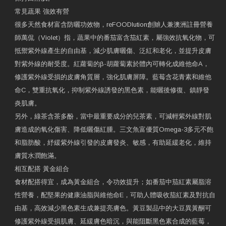
常見蔬果 強效有營
很多天然食材富含防曬功效物，reFOODlution創辧人兼澳洲註冊營養
師萬侃（Violet）指，蔬果中的番茄富含茄紅素，屬強效抗氧化物，可
抵禦紫外線產生的自由基，減少肌膚曬傷、泛紅和老化，並提升皮膚
對紫外線的耐受度。紅蘿蔔的β-胡蘿蔔素於體內可轉化成維他命A，
修護紫外線受損的皮膚角質層，強化肌膚屏障。藍莓含花青素和維他
命C，雙重抗氧化，抑制紫外線誘發的黑色素，能曬後修復、鎮靜發
炎肌膚。
另外，綠茶含茶多酚，當中最重要成分的兒茶素，可減輕紫外線對肌
膚造成的氧化傷害、降低曬傷紅腫。三文魚富優質Omega-3多元不飽
和脂肪酸，紓緩紫外線引發的皮膚發炎、敏感，有助延緩老化，維持
膚質水潤飽滿。
相互配搭 黃金組合
食材配搭得宜，成為黃金組合，令功效提升；如番茄中茄紅素屬脂溶
性營養，配堅果的健康油脂與維他命E，可助人體吸收茄紅素及對抗自
由基，高效減少黑色素生成兼提亮膚色。黃豆製品中的大豆異黃酮可
修護紫外線受損肌膚、延緩膚色暗沉，與能阻斷黑色素合成的藍莓，