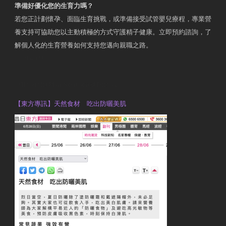
準備好優化您的生育力嗎？
若您正計劃懷孕、面臨生育挑戰，或準備接受試管嬰兒療程，專業營
養支持可協助您以主動積極的方式守護精子健康。立即預約諮詢，了
解個人化的生育營養如何支持您邁向親職之路。
Contact Us
OTP Violet Man Registered Dietitian
【東方專訊】天然食材 吃出防曬美肌