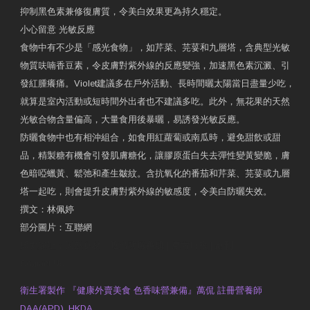
抑制黑色素兼修復膚質，令美白效果更為持久穩定。
小心留意 光敏反應
食物中有不少是「感光食物」，如芹菜、芫荽和九層塔，含典型光敏
物質呋喃香豆素，令皮膚對紫外線的反應變強，加速黑色素沉澱、引
發紅腫癢痛。Violet建議多在戶外活動、長時間曬太陽當日盡量少吃，
就算是室內活動或短時間外出者也不建議多吃。此外，無花果的天然
光敏合物含量偏高，大量食用後暴曬，易誘發光敏反應。
防曬食物中也有相沖組合，如食用紅蘿蔔或南瓜時，避免甜飲或甜
品，精製糖有機會引發肌膚糖化，讓膠原蛋白失去彈性變黃變脆，膚
色暗啞蠟黃、鬆弛和產生皺紋。含抗氧化的番茄和芹菜、芫荽或九層
塔一起吃，則會提升皮膚對紫外線的敏感度，令美白防曬失效。
撰文：林佩婷
部分圖片：互聯網
原文網址：天然食材 吃出防曬美肌 | 東方日報 | 副刊
Contact Us
衛生署製作 『健康外賣美食 色香味營兼備』萬侃 註冊營養師
DAA(APD), HKDA