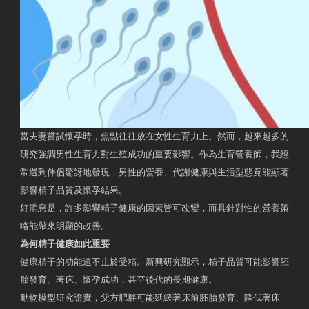
當夫妻嘗試懷孕時，焦點往往放在女性生育力上。然而，越來越多的
研究強調男性生育力對生殖成功的重要影響。作為生育營養師，我經
常遇到伴侶驚訝地發現，男性的營養、代謝健康與生活型態竟能顯著
影響精子品質及懷孕結果。
好消息是，許多影響精子健康的因素皆可改變，而具針對性的營養策
略能帶來明顯的改善。
為何精子健康如此重要
健康精子的功能遠不止於受精。新興研究顯示，精子品質可能影響胚
胎發育、著床、懷孕成功，甚至後代的長期健康。
動物模型研究證實，父方肥胖可能延緩著床前胚胎發育、降低著床