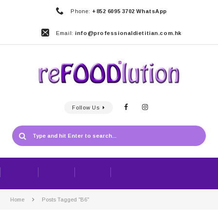
Phone:
+852 6095 3702 WhatsApp
Email:
info@professionaldietitian.com.hk
Follow Us
Home
Posts Tagged "B6"