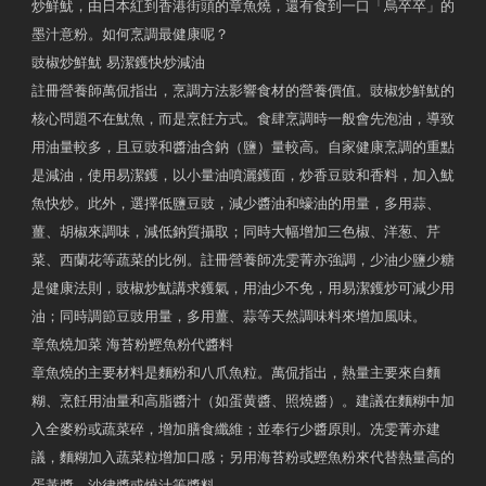
炒鮮魷，由日本紅到香港街頭的章魚燒，還有食到一口「烏卒卒」的
墨汁意粉。如何烹調最健康呢？
豉椒炒鮮魷 易潔鑊快炒減油
註冊營養師萬侃指出，烹調方法影響食材的營養價值。豉椒炒鮮魷的
核心問題不在魷魚，而是烹飪方式。食肆烹調時一般會先泡油，導致
用油量較多，且豆豉和醬油含鈉（鹽）量較高。自家健康烹調的重點
是減油，使用易潔鑊，以小量油噴灑鑊面，炒香豆豉和香料，加入魷
魚快炒。此外，選擇低鹽豆豉，減少醬油和蠔油的用量，多用蒜、
薑、胡椒來調味，減低鈉質攝取；同時大幅增加三色椒、洋葱、芹
菜、西蘭花等蔬菜的比例。註冊營養師冼雯菁亦強調，少油少鹽少糖
是健康法則，豉椒炒魷講求鑊氣，用油少不免，用易潔鑊炒可減少用
油；同時調節豆豉用量，多用薑、蒜等天然調味料來增加風味。
章魚燒加菜 海苔粉鰹魚粉代醬料
章魚燒的主要材料是麵粉和八爪魚粒。萬侃指出，熱量主要來自麵
糊、烹飪用油量和高脂醬汁（如蛋黄醬、照燒醬）。建議在麵糊中加
入全麥粉或蔬菜碎，增加膳食纖維；並奉行少醬原則。冼雯菁亦建
議，麵糊加入蔬菜粒增加口感；另用海苔粉或鰹魚粉來代替熱量高的
蛋黃醬、沙律醬或燒汁等醬料。