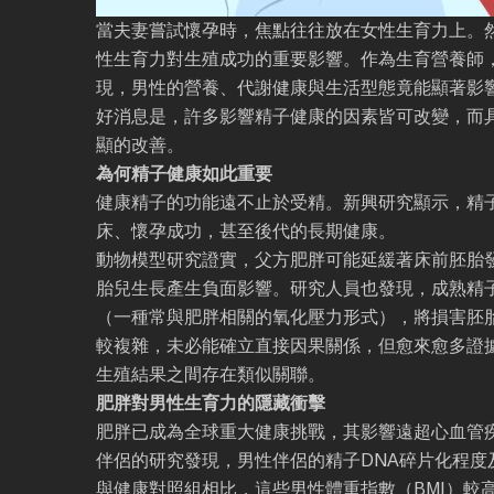
當夫妻嘗試懷孕時，焦點往往放在女性生育力上。
性生育力對生殖成功的重要影響。作為生育營養師
現，男性的營養、代謝健康與生活型態竟能顯著影
好消息是，許多影響精子健康的因素皆可改變，而
顯的改善。
為何精子健康如此重要
健康精子的功能遠不止於受精。新興研究顯示，精
床、懷孕成功，甚至後代的長期健康。
動物模型研究證實，父方肥胖可能延緩著床前胚胎
胎兒生長產生負面影響。研究人員也發現，成熟精
（一種常與肥胖相關的氧化壓力形式），將損害胚
較複雜，未必能確立直接因果關係，但愈來愈多證
生殖結果之間存在類似關聯。
肥胖對男性生育力的隱藏衝擊
肥胖已成為全球重大健康挑戰，其影響遠超心血管
伴侶的研究發現，男性伴侶的精子DNA碎片化程度
與健康對照組相比，這些男性體重指數（BMI）較