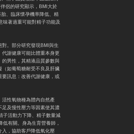
伴侶的研究顯示，BMI大於
質胚胎、臨床懷孕機率降低、精
意味著過重可能對精子功能及
對。部分研究發現BMI與生
，代謝健康可能比體重本身更
」的男性，其精液品質參數與
礙（如葡萄糖耐受不良及肝臟
重要訊息：改善代謝健康，或
。活性氧物種為體內自然產
不足及慢性壓力等因素使其濃
精子活動力下降、精子數量減
降低有關。身為生育營養師，
介入，協助客戶降低氧化壓