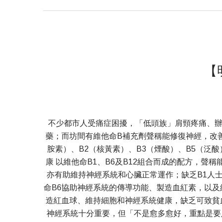
【
不少都市人受痛症困擾，「低頭族」肩頸疼痛、
藥；而坊間有維他命B補充劑聲稱能修復神經，改善
胺素）、B2（核黃素）、B3（煙酸）、B5（泛酸
康 以維他命B1、B6及B12組合而成的配方，
亦有助維持神經系統和心臟正常運作；缺乏B1人
命B6協助神經系統的傳導功能、製造血紅素，以及
造紅血球、維持細胞和神經系統健康，缺乏可致貧
神經系統十分重要，但「不是愈多愈好，重點是要