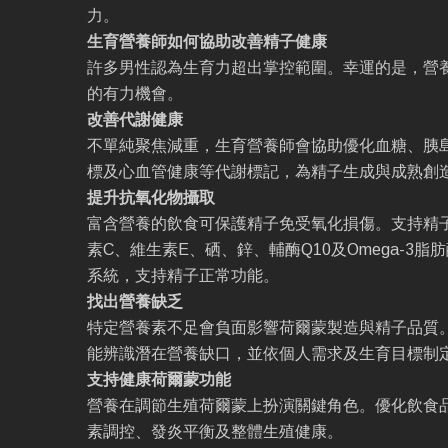
力。
生育營養師如何協助改善精子健康
許多男性認為生育力超出掌控範圍。幸運的是，營
的有力機會。
改善代謝健康
不單純聚焦減重，生育營養師會協助優化血糖、胰
標及心血管健康等代謝標記，為精子生成與成熟創
提升抗氧化物攝取
富含營養的飲食可保護精子免受氧化損傷。支持精
素C、維生素E、硒、鋅、輔酶Q10及Omega-3
系統，支持精子正常功能。
找出營養缺乏
特定營養素不足會負面影響荷爾蒙製造與精子品質
能辨識潛在營養缺口，並依個人需求及生育目標制
支持健康荷爾蒙功能
營養在調節生殖荷爾蒙上扮演關鍵角色。優化飲食
素調控、發炎平衡及整體生殖健康。