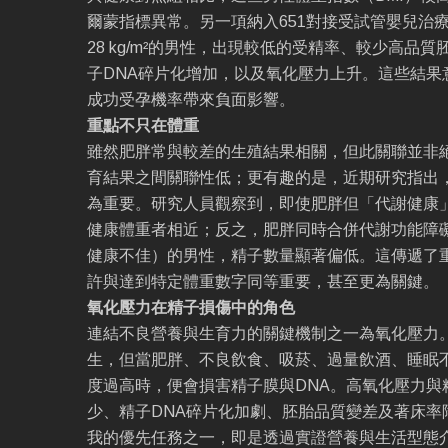
爾蒙指標異常。另一項納入651對接受試管嬰兒治療
28 kg/m²的男性，出現較低的受精率、較少高品
子DNA碎片化增加，以及氧化壓力上升。這些結果
成功受孕機率帶來負面影響。
重點不只在體重
雖然肥胖常與較差的生殖結果相關，但此關聯並非絕
育結果之間關聯性低；更有趣的是，近期研究指出
為重要。研究人員觀察到，即使肥胖但「代謝健康
健康體重者相近；反之，肥胖同時合併代謝功能障
健康不佳）的男性，精子數量顯著偏低。這傳遞了
許與達到特定體重數字同等重要，甚至更為關鍵。
氧化壓力在精子損傷中的角色
連結不良營養與生育力的關鍵機制之一為氧化壓力
生，但當肥胖、不良飲食、吸菸、過量飲酒、睡眠
度過高時，便會損害精子膜與DNA。高氧化壓力與
少、精子DNA碎片化加劇、胚胎品質變差及著床率
我的優先任務之一，即是透過實證營養與生活型態