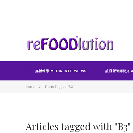
媒體報導 MEDIA INTERVIEWS
註冊營養師簡介 A
Home
Posts Tagged "B3"
Articles tagged with "B3"