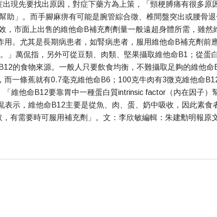
症出現先要找出原因，對症下藥方為上策，「頸梗膊痛有很多原
有幫助」。而手腳麻痹有可能是腕管綜合徵、椎間盤突出或腰骨退
功效，市面上出售的維他命B補充劑劑量一般遠超身體所需，雖然
作用。尤其是長期病患者，如腎病患者，服用維他命B補充劑前應
6。」萬侃指，另外可從豆類、肉類、堅果攝取維他命B1；從蛋
12的食物來源。一般人只要飲食均衡，不難攝取足夠的維他命B，她
B6，而一條蕉就有0.7毫克維他命B6；100克牛肉有3微克維他
他命B12要靠胃中一種蛋白質intrinsic factor（內
侃表示，維他命B12主要是從魚、肉、蛋、奶中吸收，因此素食
可服用補充劑」。文：李欣敏編輯：朱建勳明報原文Contact us now