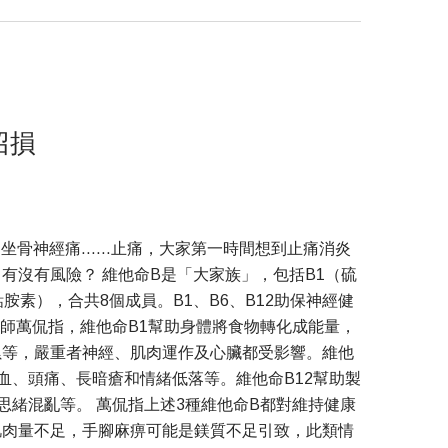
招損
坐骨神經痛……止痛，大家第一時間想到止痛消炎
有沒有風險？ 維他命B是「大家族」，包括B1（硫
胺素），合共8個成員。B1、B6、B12助保神經健
養師萬侃指，維他命B1幫助身體將食物轉化成能量，
累等，嚴重者神經、肌肉運作及心臟都受影響。維他
血、頭痛、長暗瘡和情緒低落等。維他命B12幫助製
緒混亂等。 萬侃指上述3種維他命B都對維持健康
肌肉量不足，手腳麻痹可能是鎂質不足引致，此類情