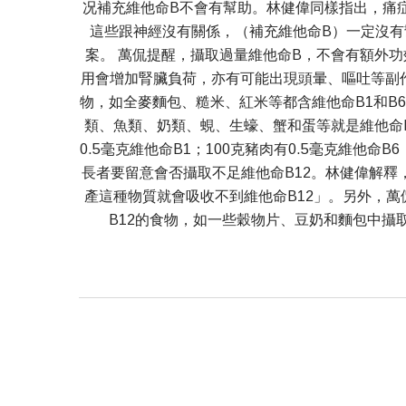
况補充維他命B不會有幫助。林健偉同樣指出，痛
這些跟神經沒有關係，（補充維他命B）一定沒
案。 萬侃提醒，攝取過量維他命B，不會有額外
用會增加腎臟負荷，亦有可能出現頭暈、嘔吐等副
物，如全麥麵包、糙米、紅米等都含維他命B1和B
類、魚類、奶類、蜆、生蠔、蟹和蛋等就是維他命B
0.5毫克維他命B1；100克豬肉有0.5毫克維他命
長者要留意會否攝取不足維他命B12。林健偉解釋，「維
產這種物質就會吸收不到維他命B12」。另外，萬
B12的食物，如一些穀物片、豆奶和麵包中攝取，有需要時