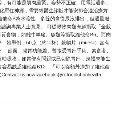
因，有可能是肌肉繃緊、姿勢不正確、用電話過多，
化壓住神經，需要經醫生診斷才能安排合適治療方
維他命B為水溶性，多餘的會從尿液排出，但過量服
諮詢專業人士意見。 可從穀物肉類海鮮攝取「全穀
白質食物，如雞牛羊豬、魚類等攝取維他命B6。而肉
舉例，60克（約半杯）穀物片（muesli）含有
命B12。 然而，腸胃功能差、曾接受胃部手術、素食者、
在因子）幫助吸收，如胃部有問題或已切除胃部，身體未能生
者容易缺乏維他命B12，「可以從額外添加了維他命
facebook @refoodlutionhealth