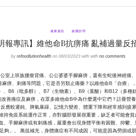
健康資訊
媒體訪問
明報專訊】維他命B抗痹痛 亂補過量反
by
refoodlutionhealth
on 08/03/2023 with with
no comments
辦公室上班族腰痠背痛、公公婆婆手腳麻痹，還有生蛇後神經痛、
麻痹、刺痛等問題，它是否另類止痛藥？以維他命B「自療」，
）、B6（吡多醇）、B7（生物素）、B9（葉酸）和B12（多種鈷
聲稱能改善痛症及麻痹，在眾多維他命B中為什麼選中它們？註冊營
士反應較遲鈍、脾氣暴躁、記憶力變差、體重下降和經常感到疲
維持免疫系統運作正常，亦對腦部發展很重要，缺乏者可能會貧
血、手腳麻痹或有刺痛感，嚴重會出現身體平衡有困難、抑鬱、思
足夠」。 萬侃補充，身體痛症有不同成因，可能是因為勞損或