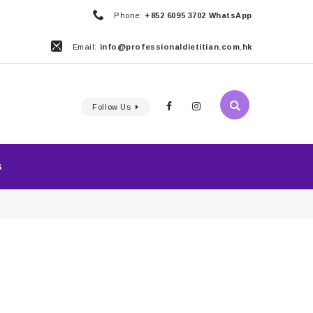
Phone:
+852 6095 3702 WhatsApp
Email:
info@professionaldietitian.com.hk
Follow Us
S