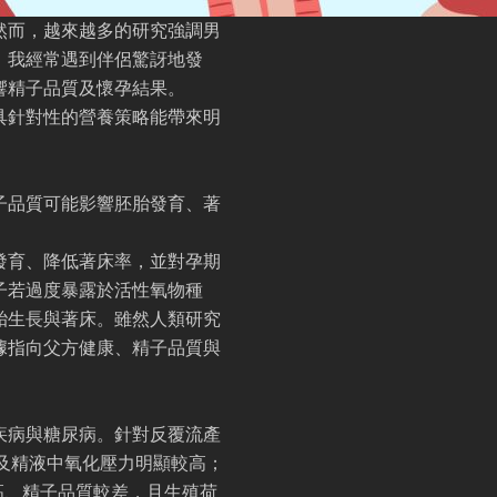
然而，越來越多的研究強調男
，我經常遇到伴侶驚訝地發
響精子品質及懷孕結果。
具針對性的營養策略能帶來明
子品質可能影響胚胎發育、著
發育、降低著床率，並對孕期
子若過度暴露於活性氧物種
胎生長與著床。雖然人類研究
據指向父方健康、精子品質與
疾病與糖尿病。針對反覆流產
及精液中氧化壓力明顯較高；
高、精子品質較差，且生殖荷