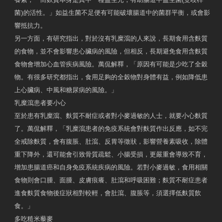
菌)的活性。」如益生菌不足便有可能破壞腸道中的菌群平衡，或會影
響抵抗力。
另一方面，有研究指出，對於沒有乳糜瀉的人來說，長期食用含麩質
的食物，並不會影響患心臟病的風險，但相反，長期避免食用含麩質
食物會增加心血管疾病風險。萬侃解釋，「原因有可能是少吃了全穀
物。有很多研究都指出，食用足夠的全穀物對身體有益，例如降低患
上心臟病、中風和糖尿病的風險。」
乳糜瀉患者要小心
至於患有乳糜瀉、麩質不耐症或者對小麥過敏的人士，就要小心麩質
了。萬侃解釋，「乳糜瀉患者的免疫系統會對麩質作出反應，如不完
全戒除麩質，會有腹脹、肚瀉、反胃等徵狀，影響營養素吸收，除體
重下降外，還可能會引致骨質疏鬆、小腸受損，更嚴重會導致不育，
增加患腸道癌和自身免疫系統疾病的風險。若對小麥過敏，食用相關
食物則會口腫、面腫、皮膚痕癢、肚瀉和呼吸困難；麩質不耐症患者
進食麩質食物後症狀相對較輕，會肚瀉、腹脹等，須選擇低麩質飲
食。」
多吃糙米藜麥