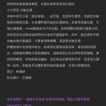
抑制黑色素兼修復膚質，令美白效果更為持久穩定。
小心留意 光敏反應
食物中有不少是「感光食物」，如芹菜、芫荽和九層塔，含典型光敏
物質呋喃香豆素，令皮膚對紫外線的反應變強，加速黑色素沉澱、引
發紅腫癢痛。Violet建議多在戶外活動、長時間曬太陽當日盡量少吃，
就算是室內活動或短時間外出者也不建議多吃。此外，無花果的天然
光敏合物含量偏高，大量食用後暴曬，易誘發光敏反應。
防曬食物中也有相沖組合，如食用紅蘿蔔或南瓜時，避免甜飲或甜
品，精製糖有機會引發肌膚糖化，讓膠原蛋白失去彈性變黃變脆，膚
色暗啞蠟黃、鬆弛和產生皺紋。含抗氧化的番茄和芹菜、芫荽或九層
塔一起吃，則會提升皮膚對紫外線的敏感度，令美白防曬失效。
撰文：林佩婷
部分圖片：互聯網
原文網址：天然食材 吃出防曬美肌 | 東方日報 | 副刊
Contact Us
衛生署製作 『健康外賣美食 色香味營兼備』萬侃 註冊營養師
DAA(APD), HKDA