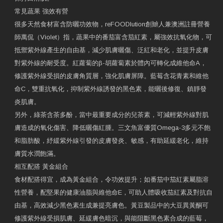
常見蔬果 強效有營
很多天然食材富含防曬功效物，reFOODlution創辧人兼澳洲註冊營養
師萬侃（Violet）指，蔬果中的番茄富含茄紅素，屬強效抗氧化物，可
抵禦紫外線產生的自由基，減少肌膚曬傷、泛紅和老化，並提升皮膚
對紫外線的耐受度。紅蘿蔔的β-胡蘿蔔素於體內可轉化成維他命A，
修護紫外線受損的皮膚角質層，強化肌膚屏障。藍莓含花青素和維他
命C，雙重抗氧化，抑制紫外線誘發的黑色素，能曬後修復、鎮靜發
炎肌膚。
另外，綠茶含茶多酚，當中最重要成分的兒茶素，可減輕紫外線對肌
膚造成的氧化傷害、降低曬傷紅腫。三文魚富優質Omega-3多元不飽
和脂肪酸，紓緩紫外線引發的皮膚發炎、敏感，有助延緩老化，維持
膚質水潤飽滿。
相互配搭 黃金組合
食材配搭得宜，成為黃金組合，令功效提升；如番茄中茄紅素屬脂溶
性營養，配堅果的健康油脂與維他命E，可助人體吸收茄紅素及對抗自
由基，高效減少黑色素生成兼提亮膚色。黃豆製品中的大豆異黃酮可
修護紫外線受損肌膚、延緩膚色暗沉，與能阻斷黑色素合成的藍莓，