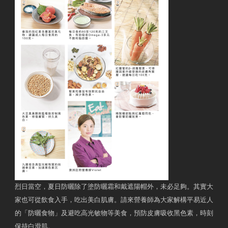
烈日當空，夏日防曬除了塗防曬霜和戴遮陽帽外，未必足夠。其實大
家也可從飲食入手，吃出美白肌膚。請來營養師為大家解構平易近人
的「防曬食物」及避吃高光敏物等美食，預防皮膚吸收黑色素，時刻
保持白滑肌。