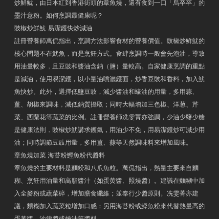
炒鮮魷，由日本紅到香港街頭的章魚燒，還有食到一口「烏卒卒」的
墨汁意粉。如何烹調最健康呢？
豉椒炒鮮魷 易潔鑊快炒減油
註冊營養師萬侃指出，烹調方法影響食材的營養價值。豉椒炒鮮魷的
核心問題不在魷魚，而是烹飪方式。食肆烹調時一般會先泡油，導致
用油量較多，且豆豉和醬油含鈉（鹽）量較高。自家健康烹調的重點
是減油，使用易潔鑊，以小量油噴灑鑊面，炒香豆豉和香料，加入魷
魚快炒。此外，選擇低鹽豆豉，減少醬油和蠔油的用量，多用蒜、
薑、胡椒來調味，減低鈉質攝取；同時大幅增加三色椒、洋葱、芹
菜、西蘭花等蔬菜的比例。註冊營養師冼雯菁亦強調，少油少鹽少糖
是健康法則，豉椒炒魷講求鑊氣，用油少不免，用易潔鑊炒可減少用
油；同時調節豆豉用量，多用薑、蒜等天然調味料來增加風味。
章魚燒加菜 海苔粉鰹魚粉代醬料
章魚燒的主要材料是麵粉和八爪魚粒。萬侃指出，熱量主要來自麵
糊、烹飪用油量和高脂醬汁（如蛋黄醬、照燒醬）。建議在麵糊中加
入全麥粉或蔬菜碎，增加膳食纖維；並奉行少醬原則。冼雯菁亦建
議，麵糊加入蔬菜粒增加口感；另用海苔粉或鰹魚粉來代替熱量高的
蛋黃醬、沙律醬或燒汁等醬料。