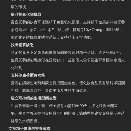
康的環境。
提升抗氧化物攝取
富含營養的飲食可保護精子免受氧化損傷。支持精子健康的關鍵營養
素包括維生素C、維生素E、硒、鋅、輔酶Q10及Omega-3脂肪酸，
能強化身體抗氧化防禦系統，支持精子正常功能。
找出營養缺乏
特定營養素不足會負面影響荷爾蒙製造與精子品質。透過完整評估，
生育營養師能辨識潛在營養缺口，並依個人需求及生育目標制定個人
化計劃。
支持健康荷爾蒙功能
營養在調節生殖荷爾蒙上扮演關鍵角色。優化飲食品質有助於睪固酮
生成、胰島素調控、發炎平衡及整體生殖健康。
建立可持續的生活型態改變
生育改善非一蹴可幾。精子發育約需70至90天，持之以恆至關重
要。生育營養師提供實用且可行的指引，協助男性建立支持長期生殖
健康的永續習慣。
支持精子健康的營養策略