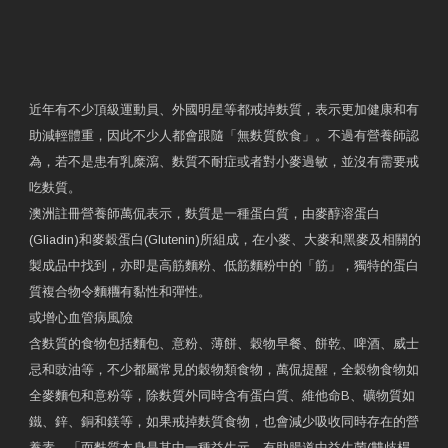
近年有不少頂級運動員、外國明星等都戒掉麩質，表示更加健康和有
助減輕體重，因此不少人都會跟隨「無麩質飲食」。不過有營養師認
為，若不是患有乳糜瀉、麩質不耐症或者對小麥過敏，並沒有需要戒
吃麩質。
澳洲註冊營養師萬侃表示，麩質是一種蛋白質，由麥醇溶蛋白
(Gliadin)和麥穀蛋白(Glutenin)所組成，在小麥、大麥和黑麥及相關的
製成品中找到，亦即是高筋麵粉、低筋麵粉中的「筋」，獨特的蛋白
質複合物令麵糰有黏性和彈性。
或增心血管病風險
含麩質的食物包括麵包、意粉、薄餅、穀物早餐、餅乾、啤酒、威士
忌和豉油等，不少都屬常見的穀物類食物，萬侃提醒，全穀物食物如
全麥麵包和意粉等，除麩質外同時含有蛋白質、維他命B、礦物質如
鐵、鋅、銅和鎂等，如果戒掉麩質食物，也會減少吸收同時存在的營
養素，「而麩質本身是其中一種益生元，有助腸道中益生菌(雙歧桿