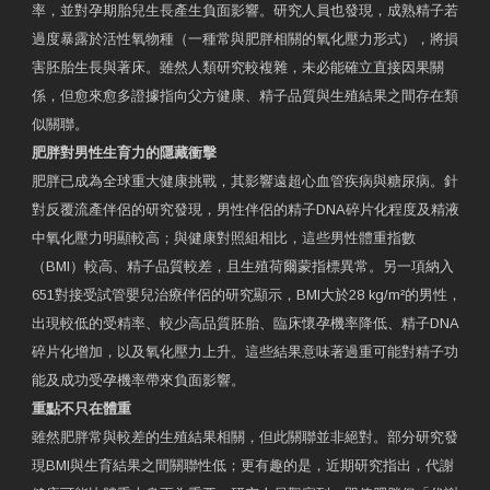
率，並對孕期胎兒生長產生負面影響。研究人員也發現，成熟精子若
過度暴露於活性氧物種（一種常與肥胖相關的氧化壓力形式），將損
害胚胎生長與著床。雖然人類研究較複雜，未必能確立直接因果關
係，但愈來愈多證據指向父方健康、精子品質與生殖結果之間存在類
似關聯。
肥胖對男性生育力的隱藏衝擊
肥胖已成為全球重大健康挑戰，其影響遠超心血管疾病與糖尿病。針
對反覆流產伴侶的研究發現，男性伴侶的精子DNA碎片化程度及精液
中氧化壓力明顯較高；與健康對照組相比，這些男性體重指數
（BMI）較高、精子品質較差，且生殖荷爾蒙指標異常。另一項納入
651對接受試管嬰兒治療伴侶的研究顯示，BMI大於28 kg/m²的男性，
出現較低的受精率、較少高品質胚胎、臨床懷孕機率降低、精子DNA
碎片化增加，以及氧化壓力上升。這些結果意味著過重可能對精子功
能及成功受孕機率帶來負面影響。
重點不只在體重
雖然肥胖常與較差的生殖結果相關，但此關聯並非絕對。部分研究發
現BMI與生育結果之間關聯性低；更有趣的是，近期研究指出，代謝