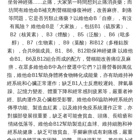
坐骨神經痛……止痛，大家第一時間想到止痛消炎藥；而
坊間有維他命B補充劑聲稱能修復神經，改善麻痹、刺痛
等問題，它是否另類止痛藥？以維他命B「自療」，有沒
有風險？ 維他命B是「大家族」，包括B1（硫胺素）、
B2（核黃素）、B3（煙酸）、B5（泛酸）、B6（吡多
醇）、B7（生物素）、B9（葉酸）和B12（多種鈷胺
素），合共8個成員。B1、B6、B12助保神經健康 以維他
命B1、B6及B12組合而成的配方，聲稱能改善痛症及麻
痹，在眾多維他命B中為什麼選中它們？註冊營養師萬侃
指，維他命B1幫助身體將食物轉化成能量，亦有助維持神
經系統和心臟正常運作；缺乏B1人士反應較遲鈍、脾氣暴
躁、記憶力變差、體重下降和經常感到疲累等，嚴重者神
經、肌肉運作及心臟都受影響。維他命B6協助神經系統的
傳導功能、製造血紅素，以及維持免疫系統運作正常，亦
對腦部發展很重要，缺乏者可能會貧血、頭痛、長暗瘡和
情緒低落等。維他命B12幫助製造紅血球、維持細胞和神
經系統健康，缺乏可致貧血、手腳麻痹或有刺痛感，嚴重