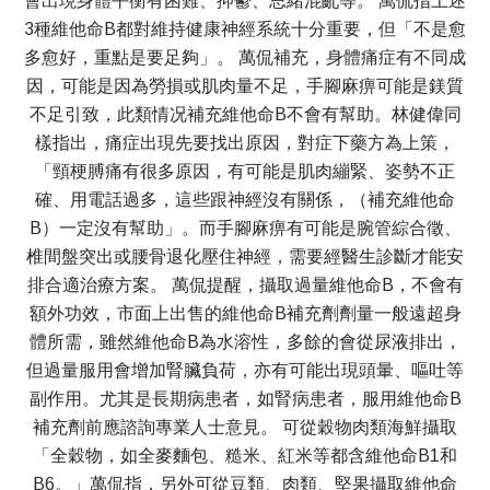
會出現身體平衡有困難、抑鬱、思緒混亂等。 萬侃指上述
3種維他命B都對維持健康神經系統十分重要，但「不是愈
多愈好，重點是要足夠」。 萬侃補充，身體痛症有不同成
因，可能是因為勞損或肌肉量不足，手腳麻痹可能是鎂質
不足引致，此類情况補充維他命B不會有幫助。林健偉同
樣指出，痛症出現先要找出原因，對症下藥方為上策，
「頸梗膊痛有很多原因，有可能是肌肉繃緊、姿勢不正
確、用電話過多，這些跟神經沒有關係，（補充維他命
B）一定沒有幫助」。而手腳麻痹有可能是腕管綜合徵、
椎間盤突出或腰骨退化壓住神經，需要經醫生診斷才能安
排合適治療方案。 萬侃提醒，攝取過量維他命B，不會有
額外功效，市面上出售的維他命B補充劑劑量一般遠超身
體所需，雖然維他命B為水溶性，多餘的會從尿液排出，
但過量服用會增加腎臟負荷，亦有可能出現頭暈、嘔吐等
副作用。尤其是長期病患者，如腎病患者，服用維他命B
補充劑前應諮詢專業人士意見。 可從穀物肉類海鮮攝取
「全穀物，如全麥麵包、糙米、紅米等都含維他命B1和
B6。」萬侃指，另外可從豆類、肉類、堅果攝取維他命