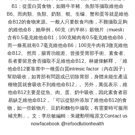
B1；從蛋白質食物，如雞牛羊豬、魚類等攝取維他命
B6。而肉類、魚類、奶類、蜆、生蠔、蟹和蛋等就是維他
命B12的食物來源。一般人只要飲食均衡，不難攝取足夠
的維他命B，她舉例，60克（約半杯）穀物片（muesli）
含有0.5毫克維他命B1；100克豬肉有0.5毫克維他命B6，
而一條蕉就有0.7毫克維他命B6；100克牛肉有3微克維他
命B12。 然而，腸胃功能差、曾接受胃部手術、素食者、
長者要留意會否攝取不足維他命B12。林健偉解釋，「維
他命B12要靠胃中一種蛋白質intrinsic factor（內在因子）
幫助吸收，如胃部有問題或已切除胃部，身體未能生產這
種物質就會吸收不到維他命B12」。另外，萬侃表示，維
他命B12主要是從魚、肉、蛋、奶中吸收，因此素食者容
易缺乏維他命B12，「可以從額外添加了維他命B12的食
物，如一些穀物片、豆奶和麵包中攝取，有需要時可服用
補充劑」。文：李欣敏編輯：朱建勳明報原文Contact us
nowfacebook @refoodlutionhealth