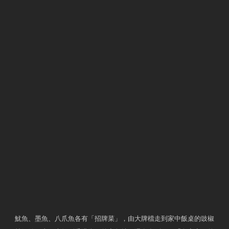
魷魚、墨魚、八爪魚各有「招牌菜」，由大牌檔走到家中飯桌的豉椒