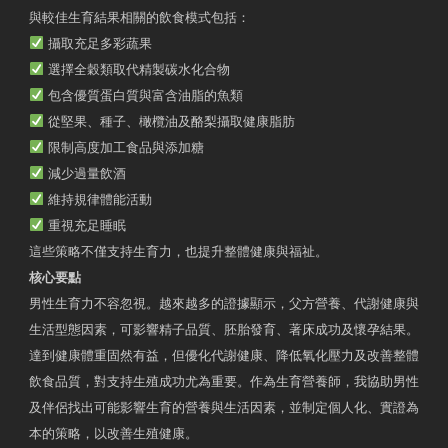
與較佳生育結果相關的飲食模式包括：
攝取充足多彩蔬果
選擇全穀類取代精製碳水化合物
包含優質蛋白質與富含油脂的魚類
從堅果、種子、橄欖油及酪梨攝取健康脂肪
限制高度加工食品與添加糖
減少過量飲酒
維持規律體能活動
重視充足睡眠
這些策略不僅支持生育力，也提升整體健康與福祉。
核心要點
男性生育力不容忽視。越來越多的證據顯示，父方營養、代謝健康與
生活型態因素，可影響精子品質、胚胎發育、著床成功及懷孕結果。
達到健康體重固然有益，但優化代謝健康、降低氧化壓力及改善整體
飲食品質，對支持生殖成功尤為重要。作為生育營養師，我協助男性
及伴侶找出可能影響生育的營養與生活因素，並制定個人化、實證為
本的策略，以改善生殖健康。