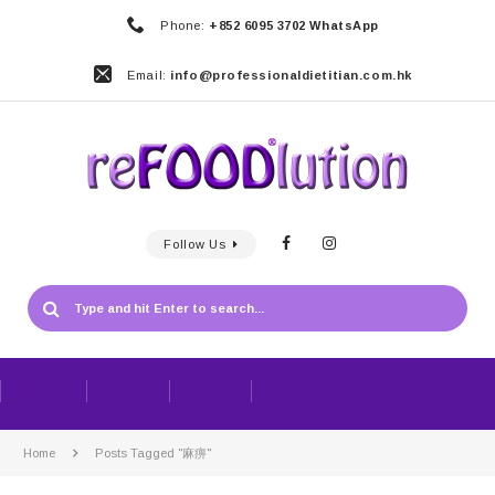
Phone:
+852 6095 3702 WhatsApp
Email:
info@professionaldietitian.com.hk
Follow Us
Home
Posts Tagged "麻痹"