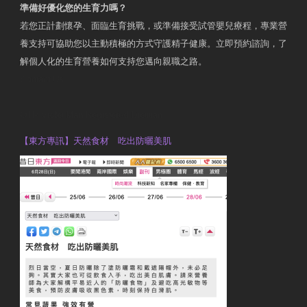
準備好優化您的生育力嗎？
若您正計劃懷孕、面臨生育挑戰，或準備接受試管嬰兒療程，專業營
養支持可協助您以主動積極的方式守護精子健康。立即預約諮詢，了
解個人化的生育營養如何支持您邁向親職之路。
Contact Us
OTP Violet Man Registered Dietitian
【東方專訊】天然食材 吃出防曬美肌