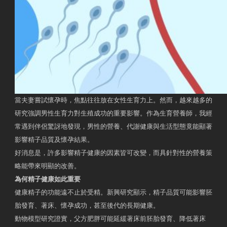
當夫妻嘗試懷孕時，焦點往往放在女性生育力上。然而，越來越多的
研究強調男性生育力對生殖成功的重要影響。作為生育營養師，我經
常遇到伴侶驚訝地發現，男性的營養、代謝健康與生活型態竟能顯著
影響精子品質及懷孕結果。
好消息是，許多影響精子健康的因素皆可改變，而具針對性的營養策
略能帶來明顯的改善。
為何精子健康如此重要
健康精子的功能遠不止於受精。新興研究顯示，精子品質可能影響胚
胎發育、著床、懷孕成功，甚至後代的長期健康。
動物模型研究證實，父方肥胖可能延緩著床前胚胎發育、降低著床