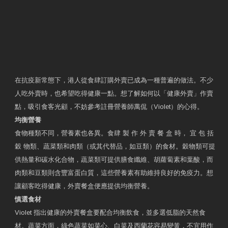
在抗疫新常態下，港人從食肆訂購外賣已成為一種普遍的做法。不少
人吃外賣時，也希望吃得健康一點。想了解如何以「健康外賣」作賣
點，吸引食客光顧，不妨參考註冊營養師萬侃（Violet）的心得。
均衡營養
食物種類不同，營養素也各異。食肆 製 作 外 賣 餐 盒 時， 宜 包 括
穀 物類、蔬菜類和肉類（或其代替品，如豆類）的食材。穀物類可提
供熱量和碳水化合物，蔬菜類可提供膳食纖維、胡蘿蔔素和葉酸，而
肉類和豆類則含豐富蛋白質，這些營養素有助維持良好的免疫力。想
讓顧客吃得健康，外賣餐盒便應提供均衡營養。
慎選食材
Violet 指出健康的外賣餐盒要配合均衡飲食，並多選低脂的天然食
材。蔬菜方面，綠色蔬菜如菜心、白菜及西蘭花容易變黃，不宜用作