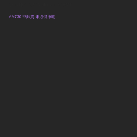
預約註冊營養師 Violet Man
專業範疇
AM730 戒麩質 未必健康啲