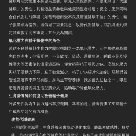
健康可能比體重本身更為重要。研究人員觀察到，即使肥胖但「代謝
健康」的男性，其精液品質參數與健康體重者相近；反之，肥胖同時
合併代謝功能障礙（如葡萄糖耐受不良及肝臟健康不佳）的男性，精
子數量顯著偏低。這傳遞了重要訊息：改善代謝健康，或許與達到特
定體重數字同等重要，甚至更為關鍵。
氧化壓力在精子損傷中的角色
連結不良營養與生育力的關鍵機制之一為氧化壓力。活性氧物種為體
內自然產生，但當肥胖、不良飲食、吸菸、過量飲酒、睡眠不足及慢
性壓力等因素使其濃度過高時，便會損害精子膜與DNA。高氧化壓力
與精子活動力下降、精子數量減少、精子DNA碎片化加劇、胚胎品質
變差及著床率降低有關。身為生育營養師，我的優先任務之一，即是
透過實證營養與生活型態介入，協助客戶降低氧化壓力。
生育營養師如何協助改善精子健康
許多男性認為生育力超出掌控範圍。幸運的是，營養提供了支持精子
生成與功能的有力機會。
改善代謝健康
不單純聚焦減重，生育營養師會協助優化血糖、胰島素敏感性、肝功
能、發炎指標及心血管健康等代謝標記，為精子生成與成熟創造更健