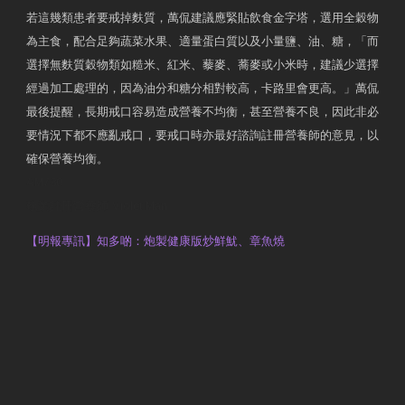
若這幾類患者要戒掉麩質，萬侃建議應緊貼飲食金字塔，選用全穀物
為主食，配合足夠蔬菜水果、適量蛋白質以及小量鹽、油、糖，「而
選擇無麩質穀物類如糙米、紅米、藜麥、蕎麥或小米時，建議少選擇
經過加工處理的，因為油分和糖分相對較高，卡路里會更高。」萬侃
最後提醒，長期戒口容易造成營養不均衡，甚至營養不良，因此非必
要情況下都不應亂戒口，要戒口時亦最好諮詢註冊營養師的意見，以
確保營養均衡。
AM730
執業註冊營養師 Violet Man
【明報專訊】知多啲：炮製健康版炒鮮魷、章魚燒