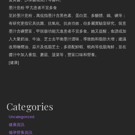
墨汁意粉 甲亢患者不宜多食
至於墨汁意粉，萬侃指墨汁含黑色素、蛋白質、多醣體、鐵、碘等；
有研究更指它具抗菌、抗氧化、抗炎功效，但多屬實驗室研究。留意
墨汁含碘豐富，甲狀腺功能亢進患者不宜多食。她又提醒，食譜或加
入大量奶油、牛油、芝士去平衡墨汁澀味，導致飽和脂肪大增；建議
改用橄欖油、蒜片及低脂芝士，多搭配鮮蝦、蜆肉等低脂海鮮，並在
醬汁中加入番茄、蘑菇、菠菜等，豐富口味和營養。
[健康]
原文網址
約見營養師
Categories
Uncategorized
健康資訊
備孕營養資訊