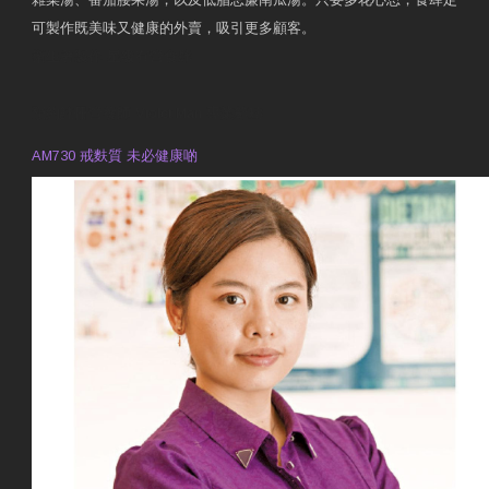
可製作既美味又健康的外賣，吸引更多顧客。
衛生署製作 星級有營食肆
預約註冊營養師 Violet Man
專業範疇
AM730 戒麩質 未必健康啲