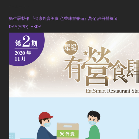
Contact Us
衛生署製作 『健康外賣美食 色香味營兼備』萬侃 註冊營養師
DAA(APD), HKDA