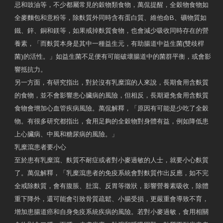
忌和豉油等，不少都屬常見的穀物類食物，萬侃提醒，全穀物食物如
全麥麵包和意粉等，除麩質外同時含有蛋白質、維他命B、礦物質如
鐵、鋅、銅和鎂等，如果戒掉麩質食物，也會減少吸收同時存在的營
養素，「而麩質本身是其中一種益生元，有助腸道中益生菌(雙歧桿
菌)的活性。」如益生菌不足便有可能破壞腸道中的菌群平衡，或會影
響抵抗力。
另一方面，有研究指出，對於沒有乳糜瀉的人來說，長期食用含麩質
的食物，並不會影響患心臟病的風險，但相反，長期避免食用含麩質
食物會增加心血管疾病風險。萬侃解釋，「原因有可能是少吃了全穀
物。有很多研究都指出，食用足夠的全穀物對身體有益，例如降低患
上心臟病、中風和糖尿病的風險。」
乳糜瀉患者要小心
至於患有乳糜瀉、麩質不耐症或者對小麥過敏的人士，就要小心麩質
了。萬侃解釋，「乳糜瀉患者的免疫系統會對麩質作出反應，如不完
全戒除麩質，會有腹脹、肚瀉、反胃等徵狀，影響營養素吸收，除體
重下降外，還可能會引致骨質疏鬆、小腸受損，更嚴重會導致不育，
增加患腸道癌和自身免疫系統疾病的風險。若對小麥過敏，食用相關