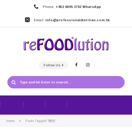
Phone:
+852 6095 3702 WhatsApp
Email:
info@professionaldietitian.com.hk
Follow Us
Home
Posts Tagged "麵包"