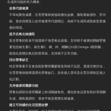
生成與功能的有力機會。
改善代謝健康
不單純聚焦減重，生育營養師會協助優化血糖、胰島素敏感性、肝功
能、發炎指標及心血管健康等代謝標記，為精子生成與成熟創造更健
康的環境。
提升抗氧化物攝取
富含營養的飲食可保護精子免受氧化損傷。支持精子健康的關鍵營養
素包括維生素C、維生素E、硒、鋅、輔酶Q10及Omega-3脂肪酸，
能強化身體抗氧化防禦系統，支持精子正常功能。
找出營養缺乏
特定營養素不足會負面影響荷爾蒙製造與精子品質。透過完整評估，
生育營養師能辨識潛在營養缺口，並依個人需求及生育目標制定個人
化計劃。
支持健康荷爾蒙功能
營養在調節生殖荷爾蒙上扮演關鍵角色。優化飲食品質有助於睪固酮
生成、胰島素調控、發炎平衡及整體生殖健康。
建立可持續的生活型態改變