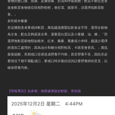
食物則會口腫、面腫、皮膚痕癢、肚瀉和呼吸困難；麩質不耐症患者
進食麩質食物後症狀相對較輕，會肚瀉、腹脹等，須選擇低麩質飲
食。」
多吃糙米藜麥
若這幾類患者要戒掉麩質，萬侃建議應緊貼飲食金字塔，選用全穀物
為主食，配合足夠蔬菜水果、適量蛋白質以及小量鹽、油、糖，「而
選擇無麩質穀物類如糙米、紅米、藜麥、蕎麥或小米時，建議少選擇
經過加工處理的，因為油分和糖分相對較高，卡路里會更高。」萬侃
最後提醒，長期戒口容易造成營養不均衡，甚至營養不良，因此非必
要情況下都不應亂戒口，要戒口時亦最好諮詢註冊營養師的意見，以
確保營養均衡。
AM730
執業註冊營養師 Violet Man
【明報專訊】知多啲：炮製健康版炒鮮魷、章魚燒