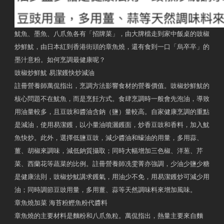
魷魚、墨魚、八爪魚各有「招牌菜」，由大牌檔走到家中飯桌的豉椒
炒鮮魷，由日本紅到香港街頭的章魚燒，還有食到一口「烏卒卒」的
墨汁意粉。如何烹調最健康呢？
豉椒炒鮮魷 易潔鑊快炒減油
註冊營養師萬侃指出，烹調方法影響食材的營養價值。豉椒炒鮮魷的
核心問題不在魷魚，而是烹飪方式。食肆烹調時一般會先泡油，導致
用油量較多，且豆豉和醬油含鈉（鹽）量較高。自家健康烹調的重點
是減油，使用易潔鑊，以小量油噴灑鑊面，炒香豆豉和香料，加入魷
魚快炒。此外，選擇低鹽豆豉，減少醬油和蠔油的用量，多用蒜、
薑、胡椒來調味，減低鈉質攝取；同時大幅增加三色椒、洋葱、芹
菜、西蘭花等蔬菜的比例。註冊營養師冼雯菁亦強調，少油少鹽少糖
是健康法則，豉椒炒魷講求鑊氣，用油少不免，用易潔鑊炒可減少用
油；同時調節豆豉用量，多用薑、蒜等天然調味料來增加風味。
章魚燒加菜 海苔粉鰹魚粉代醬料
章魚燒的主要材料是麵粉和八爪魚粒。萬侃指出，熱量主要來自麵