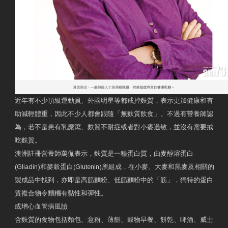
近年有不少頂級運動員、外國明星等都戒掉麩質，表示更加健康和有
助減輕體重，因此不少人都會跟隨「無麩質飲食」。不過有營養師認
為，若不是患有乳糜瀉、麩質不耐症或者對小麥過敏，並沒有需要戒
吃麩質。
澳洲註冊營養師萬侃表示，麩質是一種蛋白質，由麥醇溶蛋白
(Gliadin)和麥穀蛋白(Glutenin)所組成，在小麥、大麥和黑麥及相關的
製成品中找到，亦即是高筋麵粉、低筋麵粉中的「筋」，獨特的蛋白
質複合物令麵糰有黏性和彈性。
或增心血管病風險
含麩質的食物包括麵包、意粉、薄餅、穀物早餐、餅乾、啤酒、威士