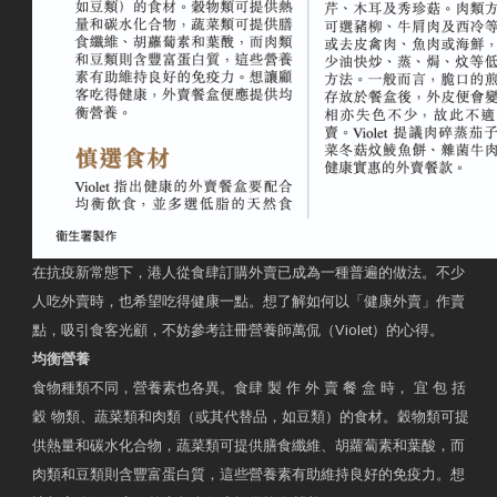
在抗疫新常態下，港人從食肆訂購外賣已成為一種普遍的做法。不少
人吃外賣時，也希望吃得健康一點。想了解如何以「健康外賣」作賣
點，吸引食客光顧，不妨參考註冊營養師萬侃（Violet）的心得。
均衡營養
食物種類不同，營養素也各異。食肆 製 作 外 賣 餐 盒 時， 宜 包 括
穀 物類、蔬菜類和肉類（或其代替品，如豆類）的食材。穀物類可提
供熱量和碳水化合物，蔬菜類可提供膳食纖維、胡蘿蔔素和葉酸，而
肉類和豆類則含豐富蛋白質，這些營養素有助維持良好的免疫力。想