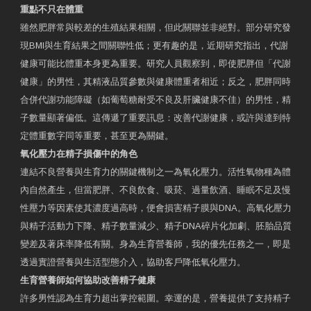
重點不只在體重
雖然肥胖常與較差的生殖結果相關，但此關聯並非絕對。部分研究發
現BMI與生育結果之間關聯性低；更有趣的是，近期研究指出，代謝
健康可能比體重本身更為重要。研究人員觀察到，即使肥胖但「代謝
健康」的男性，其精液品質參數與健康體重者相近；反之，肥胖同時
合併代謝功能障礙（如葡萄糖耐受不良及肝臟健康不佳）的男性，精
子數量顯著偏低。這傳遞了重要訊息：改善代謝健康，或許與達到特
定體重數字同等重要，甚至更為關鍵。
氧化壓力在精子損傷中的角色
連結不良營養與生育力的關鍵機制之一為氧化壓力。活性氧物種為體
內自然產生，但當肥胖、不良飲食、吸菸、過量飲酒、睡眠不足及慢
性壓力等因素使其濃度過高時，便會損害精子膜與DNA。高氧化壓力
與精子活動力下降、精子數量減少、精子DNA碎片化加劇、胚胎品質
變差及著床率降低有關。身為生育營養師，我的優先任務之一，即是
透過實證營養與生活型態介入，協助客戶降低氧化壓力。
生育營養師如何協助改善精子健康
許多男性認為生育力超出掌控範圍。幸運的是，營養提供了支持精子