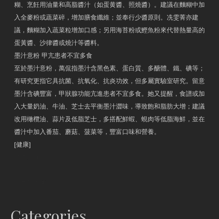
糊、烹飪用油量和高脂醬汁（如蛋黄醬、照燒醬）。建議在麵糊中加
入全麥粉或蔬菜碎，增加膳食纖維；並奉行少醬原則。冼雯菁亦建
議，麵糊加入蔬菜粒增加口感；另用海苔粉或鰹魚粉來代替熱量高的
蛋黃醬、沙律醬或燒汁等醬料。
墨汁意粉 甲亢患者不宜多食
至於墨汁意粉，萬侃指墨汁含黑色素、蛋白質、多醣體、鐵、碘等；
有研究更指它具抗菌、抗氧化、抗炎功效，但多屬實驗室研究。留意
墨汁含碘豐富，甲狀腺功能亢進患者不宜多食。她又提醒，食譜或加
入大量奶油、牛油、芝士去平衡墨汁澀味，導致飽和脂肪大增；建議
改用橄欖油、蒜片及低脂芝士，多搭配鮮蝦、蜆肉等低脂海鮮，並在
醬汁中加入番茄、蘑菇、菠菜等，豐富口味和營養。
[健康]
原文網址
約見營養師
Categories