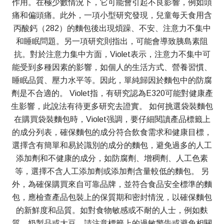
作用。在極少數情況下，它可能會引起不良影響，例如頭
痛和偏頭痛。此外，一項小型研究發現，兒童每天食用含
丙酸鈣（282）的麵包後出現煩躁、不安、注意力不集中
和睡眠問題。另一項研究則指出，可能會導致胰島素阻
抗。對於注意力集中方面，Violet表示，注意力不集中可
能受到多種因素的影響，如個人的生活方式、營養習慣、
睡眠品質、壓力水平等。因此，單純歸因於麵包中的防腐
劑是不合適的。 Violet指，有研究認為E320可能對健康產
生影響，此說法有待更多研究去證實。 如何挑選袋裝麵包
在購買袋裝麵包時，Violet强調，要仔細閱讀產品標籤上
的成分列表，確保麵包的成分符合飲食需求和健康目標，
選擇含有簡單和易於識別的成分的麵包，避免過多的人工
添加劑和不健康的成分，如防腐劑、增稠劑、人工色素
等，選擇不含人工添加劑或添加劑含量較低的麵包。 另
外，為確保購買來自可靠品牌，並符合食品安全標準的麵
包，應檢查產品包裝上的保質期和密封情況，以確保麵包
的新鮮度和品質。如對食物敏感或不耐的人士，例如麩
質、奶製品或大豆，請注意標籤上的過敏警告或避免相關