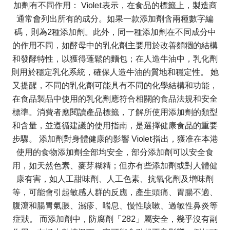
加劑有不同作用： Violet表示，在食品的標籤上，製造商
通常會列出所有的成分。如果一款添加劑含兩種數字編
碼，則為2種添加劑。此外，同一種添加劑在不同成分中
的作用不同，如酵母中的乳化劑主要用於改善麵糰的結構
和發酵特性，以獲得蓬鬆的麵包；在人造牛油中，乳化劑
則用於穩定乳化系統，確保人造牛油的質地和穩定性。 她
又提醒，不同的乳化劑可能具有不同的化學結構和功能，
在食品製品中使用的乳化劑應符合相關的食品法規和安全
標準。消費者應閱讀產品標籤，了解所使用添加劑的類型
和含量，並遵循建議的使用指南，是選擇健康食品的重要
步驟。 添加劑對身體健康的影響 Violet指出，獲准在本港
使用的食物添加劑全部均安全，部分添加劑可以安全食
用，如天然色素、麥芽糊精；但亦有些添加劑或對人體健
康有害，如人工甜味劑、人工色素、抗氧化劑及增味劑
等，可能會引起敏感人群的反應，產生頭痛、胃腸不適、
腹瀉和腸胃氣脹、濕疹、喘息、慢性咳嗽、過敏性鼻炎等
症狀。 而添加劑中，防腐劑「282」屬安全，幾乎沒有副