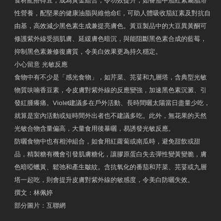
食材配搭得宜，成為黃金組合，令功效提升；如番茄中茄紅素屬脂溶
性營養，配堅果的健康油脂與維他命E，可助人體吸收茄紅素及對抗自
由基，高效減少黑色素生成兼提亮膚色。黃豆製品中的大豆異黃酮可
修護紫外線受損肌膚、延緩膚色暗沉，與能阻斷黑色素合成的藍莓，
抑制黑色素兼修復膚質，令美白效果更為持久穩定。
小心留意 光敏反應
食物中有不少是「感光食物」，如芹菜、芫荽和九層塔，含典型光敏
物質呋喃香豆素，令皮膚對紫外線的反應變強，加速黑色素沉澱、引
發紅腫癢痛。Violet建議多在戶外活動、長時間曬太陽當日盡量少吃，
就算是室內活動或短時間外出者也不建議多吃。此外，無花果的天然
光敏合物含量偏高，大量食用後暴曬，易誘發光敏反應。
防曬食物中也有相沖組合，如食用紅蘿蔔或南瓜時，避免甜飲或甜
品，精製糖有機會引發肌膚糖化，讓膠原蛋白失去彈性變黃變脆，膚
色暗啞蠟黃、鬆弛和產生皺紋。含抗氧化的番茄和芹菜、芫荽或九層
塔一起吃，則會提升皮膚對紫外線的敏感度，令美白防曬失效。
撰文：林佩婷
部分圖片：互聯網
原文網址：天然食材 吃出防曬美肌 | 東方日報 | 副刊