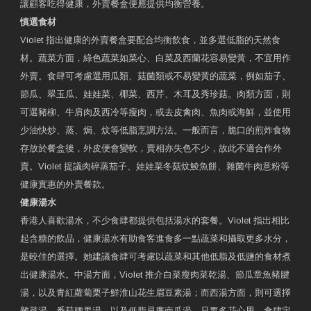
讓顧客吃得健康，外賣餐盒便應提供均衡營養。
慎選食材
Violet 指出健康的外賣餐盒要配合均衡飲食，並多選低脂的天然食
材。蔬菜方面，綠色蔬菜如菜心、白菜及西蘭花容易變黃，不宜用作
外賣。食肆可考慮選用瓜類、菇菌類或不易變黃的蔬菜，例如茄子、
節瓜、翠玉瓜、娃娃菜、椰菜、西芹、木耳及秀珍菇。肉類方面，則
可選豬柳、牛肩肉及西冷等瘦肉，或去皮禽肉、魚肉或海鮮，並使用
少油快炒、蒸、焗、炆等低脂烹調方法。一般而言，脆口的煎炸食物
存放於餐盒後，外皮便會變軟，賣相亦失色不少，故此不適合作外
賣。Violet 提議肉碎蒸茄子、娃娃菜冬菇炆鯪魚餅、雜菌牛肉意粉等
健康實惠的外賣餐款。
健康湯水
香港人喜歡湯水，不少食肆都提供包括湯水的套餐。Violet 指出相比
起含糖的飲品，健康湯水有助食客進食多一點蔬菜和攝取更多水分，
是較佳的選擇。她建議食肆可考慮以蔬菜和其他低脂及低鹽的食材煮
出健康湯水。中湯方面，Violet 推介白菜瘦肉菜乾湯、節瓜章魚豬腱
湯，以及青紅蘿蔔栗子鮮淮山花生眉豆素湯；而西湯方面，則可選擇
雜菜湯、番茄腰果湯，以及低脂忌廉南瓜湯。只要多花心思，食肆定