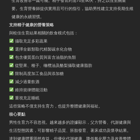
生育改善非一蹴可幾。精子發育約需70至90天，持之以恆至關重
要。生育營養師提供實用且可行的指引，協助男性建立支持長期生殖
健康的永續習慣。
支持精子健康的營養策略
與較佳生育結果相關的飲食模式包括：
攝取充足多彩蔬果
選擇全穀類取代精製碳水化合物
包含優質蛋白質與富含油脂的魚類
從堅果、種子、橄欖油及酪梨攝取健康脂肪
限制高度加工食品與添加糖
減少過量飲酒
維持規律體能活動
重視充足睡眠
這些策略不僅支持生育力，也提升整體健康與福祉。
核心要點
男性生育力不容忽視。越來越多的證據顯示，父方營養、代謝健康與
生活型態因素，可影響精子品質、胚胎發育、著床成功及懷孕結果。
達到健康體重固然有益，但優化代謝健康、降低氧化壓力及改善整體