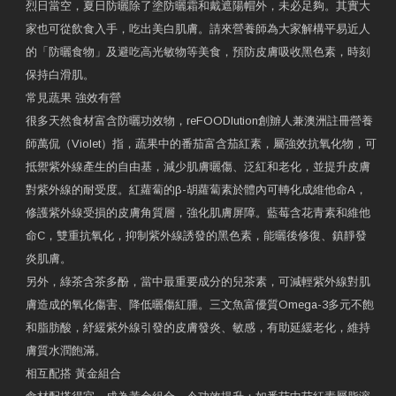
烈日當空，夏日防曬除了塗防曬霜和戴遮陽帽外，未必足夠。其實大
家也可從飲食入手，吃出美白肌膚。請來營養師為大家解構平易近人
的「防曬食物」及避吃高光敏物等美食，預防皮膚吸收黑色素，時刻
保持白滑肌。
常見蔬果 強效有營
很多天然食材富含防曬功效物，reFOODlution創辧人兼澳洲註冊營養
師萬侃（Violet）指，蔬果中的番茄富含茄紅素，屬強效抗氧化物，可
抵禦紫外線產生的自由基，減少肌膚曬傷、泛紅和老化，並提升皮膚
對紫外線的耐受度。紅蘿蔔的β-胡蘿蔔素於體內可轉化成維他命A，
修護紫外線受損的皮膚角質層，強化肌膚屏障。藍莓含花青素和維他
命C，雙重抗氧化，抑制紫外線誘發的黑色素，能曬後修復、鎮靜發
炎肌膚。
另外，綠茶含茶多酚，當中最重要成分的兒茶素，可減輕紫外線對肌
膚造成的氧化傷害、降低曬傷紅腫。三文魚富優質Omega-3多元不飽
和脂肪酸，紓緩紫外線引發的皮膚發炎、敏感，有助延緩老化，維持
膚質水潤飽滿。
相互配搭 黃金組合