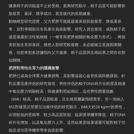
健康精子的功能遠不止於受精。新興研究顯示，精子品質可能影響胚
胎發育、著床、懷孕成功，甚至後代的長期健康。
動物模型研究證實，父方肥胖可能延緩著床前胚胎發育、降低著床
率，並對孕期胎兒生長產生負面影響。研究人員也發現，成熟精子若
過度暴露於活性氧物種（一種常與肥胖相關的氧化壓力形式），將損
害胚胎生長與著床。雖然人類研究較複雜，未必能確立直接因果關
係，但愈來愈多證據指向父方健康、精子品質與生殖結果之間存在類
似關聯。
肥胖對男性生育力的隱藏衝擊
肥胖已成為全球重大健康挑戰，其影響遠超心血管疾病與糖尿病。針
對反覆流產伴侶的研究發現，男性伴侶的精子DNA碎片化程度及精液
中氧化壓力明顯較高；與健康對照組相比，這些男性體重指數
（BMI）較高、精子品質較差，且生殖荷爾蒙指標異常。另一項納入
651對接受試管嬰兒治療伴侶的研究顯示，BMI大於28 kg/m²的男性，
出現較低的受精率、較少高品質胚胎、臨床懷孕機率降低、精子DNA
碎片化增加，以及氧化壓力上升。這些結果意味著過重可能對精子功
能及成功受孕機率帶來負面影響。