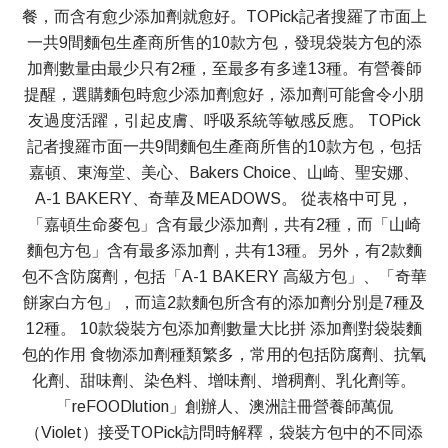
餐，而含有愈少添加劑就愈好。TOPick記者搜羅了市面上
一共9間麵包生產商所售的10款方包，發現袋裝方包的添
加劑數量由最少只有2種，至最多有多達13種。有營養師
提醒，選購麵包時愈少添加劑愈好，添加劑可能會令小朋
友過度活躍，引起皮膚、呼吸系統等敏感反應。 TOPick
記者搜羅市面一共9間麵包生產商所售的10款方包，包括
嘉頓、東海堂、美心、Bakers Choice、山崎、聖安娜、
A-1 BAKERY、奇華及MEADOWS。 從表格中可見，
「嘉頓生命麥包」含有最少添加劑，共有2種，而「山崎
麵包方包」含有最多添加劑，共有13種。另外，有2款麵
包不含防腐劑，包括「A-1 BAKERY 高級方包」、「奇華
餅家白方包」，而這2款麵包所含有的添加劑分別是7種及
12種。 10款袋裝方包添加劑數量大比拼 添加劑對袋裝麵
包的作用 食物添加劑種類繁多，常用的包括防腐劑、抗氧
化劑、甜味劑、染色料、增味劑、增稠劑、乳化劑等。
「reFOODlution」創辦人、澳洲註冊營養師萬侃
（Violet）接受TOPick訪問時解釋，袋裝方包中的不同添