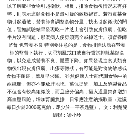
以了解哪些食物引起徵狀。相反，排除食物後情况未有好
轉，則表示這類食物不是最可疑的致敏禍首。若證實某食
物引起過敏，營養師會調整食物分量，找出引起徵狀的閾
值，譬如試驗結果發現吃一片芝士會引致皮膚痕癢，但吃
半片沒有問題，那麼病人便毋須完全戒掉芝士。須營養師
監督 免營養不良 特別要注意的是，食物排除法應在營養
師的監督下執行，切忌胡亂戒口或自行嘗試排除某類食
物，以免造成營養不良、體重下降。如果發現進食某類食
物後出現皮膚痕癢、出疹等徵狀，有可能是對食物敏感或
食物不耐症，應及早求醫。 雖然健康人士能代謝食物中的
組織胺，但亦不能放肆地吃。萬侃提醒，加工及醃製食品
不但含有較高組織胺，而且鹽分偏高，攝入過量鈉會增加
高血壓風險，增加腎臟負擔，日常應注意鈉攝取量（建議
每日少於2000毫克鈉，即少於一平茶匙鹽）。文：利楚兒
編輯：梁小玲