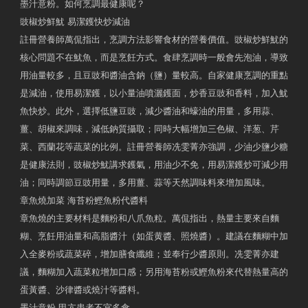
墨汁意粉。如何烹調最健康呢？
豉椒炒鮮魷 易潔鑊快炒減油
註冊營養師萬侃指出，烹調方法影響食材的營養價值。豉椒炒鮮魷的
核心問題不在魷魚，而是烹飪方式。食肆烹調時一般會先泡油，導致
用油量較多，且豆豉和醬油含鈉（鹽）量較高。自家健康烹調的重點
是減油，使用易潔鑊，以小量油噴灑鑊面，炒香豆豉和香料，加入魷
魚快炒。此外，選擇低鹽豆豉，減少醬油和蠔油的用量，多用蒜、
薑、胡椒來調味，減低鈉質攝取；同時大幅增加三色椒、洋葱、芹
菜、西蘭花等蔬菜的比例。註冊營養師冼雯菁亦強調，少油少鹽少糖
是健康法則，豉椒炒魷講求鑊氣，用油少不免，用易潔鑊炒可減少用
油；同時調節豆豉用量，多用薑、蒜等天然調味料來增加風味。
章魚燒加菜 海苔粉鰹魚粉代醬料
章魚燒的主要材料是麵粉和八爪魚粒。萬侃指出，熱量主要來自麵
糊、烹飪用油量和高脂醬汁（如蛋黄醬、照燒醬）。建議在麵糊中加
入全麥粉或蔬菜碎，增加膳食纖維；並奉行少醬原則。冼雯菁亦建
議，麵糊加入蔬菜粒增加口感；另用海苔粉或鰹魚粉來代替熱量高的
蛋黃醬、沙律醬或燒汁等醬料。
墨汁意粉 甲亢患者不宜多食