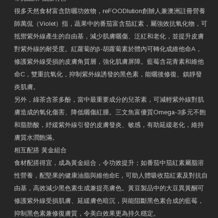
很多天然食材富含防曬功效物，reFOODlution創辧人兼澳洲註冊營養
師萬侃（Violet）指，蔬果中的番茄富含茄紅素，屬強效抗氧化物，可
抵禦紫外線產生的自由基，減少肌膚曬傷、泛紅和老化，並提升皮膚
對紫外線的耐受度。紅蘿蔔的β-胡蘿蔔素於體內可轉化成維他命A，
修護紫外線受損的皮膚角質層，強化肌膚屏障。藍莓含花青素和維他
命C，雙重抗氧化，抑制紫外線誘發的黑色素，能曬後修復、鎮靜發
炎肌膚。
另外，綠茶含茶多酚，當中最重要成分的兒茶素，可減輕紫外線對肌
膚造成的氧化傷害、降低曬傷紅腫。三文魚富優質Omega-3多元不飽
和脂肪酸，紓緩紫外線引發的皮膚發炎、敏感，有助延緩老化，維持
膚質水潤飽滿。
相互配搭 黃金組合
食材配搭得宜，成為黃金組合，令功效提升；如番茄中茄紅素屬脂溶
性營養，配堅果的健康油脂與維他命E，可助人體吸收茄紅素及對抗自
由基，高效減少黑色素生成兼提亮膚色。黃豆製品中的大豆異黃酮可
修護紫外線受損肌膚、延緩膚色暗沉，與能阻斷黑色素合成的藍莓，
抑制黑色素兼修復膚質，令美白效果更為持久穩定。