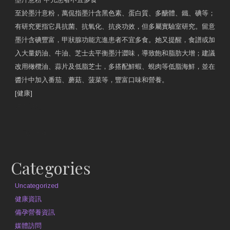
至於墨汁意粉，萬侃指墨汁含黑色素、蛋白質、多醣體、鐵、碘等；
有研究更指它具抗菌、抗氧化、抗炎功效，但多屬實驗室研究。留意
墨汁含碘豐富，甲狀腺功能亢進患者不宜多食。她又提醒，食譜或加
入大量奶油、牛油、芝士去平衡墨汁澀味，導致飽和脂肪大增；建議
改用橄欖油、蒜片及低脂芝士，多搭配鮮蝦、蜆肉等低脂海鮮，並在
醬汁中加入番茄、蘑菇、菠菜等，豐富口味和營養。
[健康]
原文網址
約見營養師
Categories
Uncategorized
健康資訊
備孕營養資訊
媒體訪問