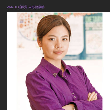
AM730 戒麩質 未必健康啲