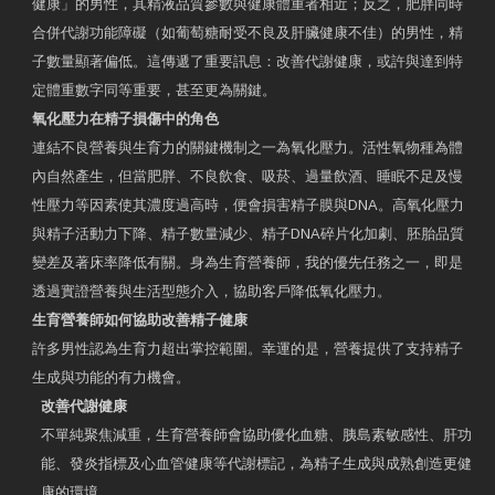
健康」的男性，其精液品質參數與健康體重者相近；反之，肥胖同時
合併代謝功能障礙（如葡萄糖耐受不良及肝臟健康不佳）的男性，精
子數量顯著偏低。這傳遞了重要訊息：改善代謝健康，或許與達到特
定體重數字同等重要，甚至更為關鍵。
氧化壓力在精子損傷中的角色
連結不良營養與生育力的關鍵機制之一為氧化壓力。活性氧物種為體
內自然產生，但當肥胖、不良飲食、吸菸、過量飲酒、睡眠不足及慢
性壓力等因素使其濃度過高時，便會損害精子膜與DNA。高氧化壓力
與精子活動力下降、精子數量減少、精子DNA碎片化加劇、胚胎品質
變差及著床率降低有關。身為生育營養師，我的優先任務之一，即是
透過實證營養與生活型態介入，協助客戶降低氧化壓力。
生育營養師如何協助改善精子健康
許多男性認為生育力超出掌控範圍。幸運的是，營養提供了支持精子
生成與功能的有力機會。
改善代謝健康
不單純聚焦減重，生育營養師會協助優化血糖、胰島素敏感性、肝功
能、發炎指標及心血管健康等代謝標記，為精子生成與成熟創造更健
康的環境。