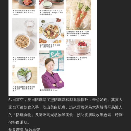
烈日當空，夏日防曬除了塗防曬霜和戴遮陽帽外，未必足夠。其實大
家也可從飲食入手，吃出美白肌膚。請來營養師為大家解構平易近人
的「防曬食物」及避吃高光敏物等美食，預防皮膚吸收黑色素，時刻
保持白滑肌。
常見蔬果 強效有營