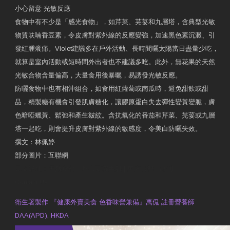
小心留意 光敏反應
食物中有不少是「感光食物」，如芹菜、芫荽和九層塔，含典型光敏
物質呋喃香豆素，令皮膚對紫外線的反應變強，加速黑色素沉澱、引
發紅腫癢痛。Violet建議多在戶外活動、長時間曬太陽當日盡量少吃，
就算是室內活動或短時間外出者也不建議多吃。此外，無花果的天然
光敏合物含量偏高，大量食用後暴曬，易誘發光敏反應。
防曬食物中也有相沖組合，如食用紅蘿蔔或南瓜時，避免甜飲或甜
品，精製糖有機會引發肌膚糖化，讓膠原蛋白失去彈性變黃變脆，膚
色暗啞蠟黃、鬆弛和產生皺紋。含抗氧化的番茄和芹菜、芫荽或九層
塔一起吃，則會提升皮膚對紫外線的敏感度，令美白防曬失效。
撰文：林佩婷
部分圖片：互聯網
原文網址：天然食材 吃出防曬美肌 | 東方日報 | 副刊
Contact Us
衛生署製作 『健康外賣美食 色香味營兼備』萬侃 註冊營養師
DAA(APD), HKDA