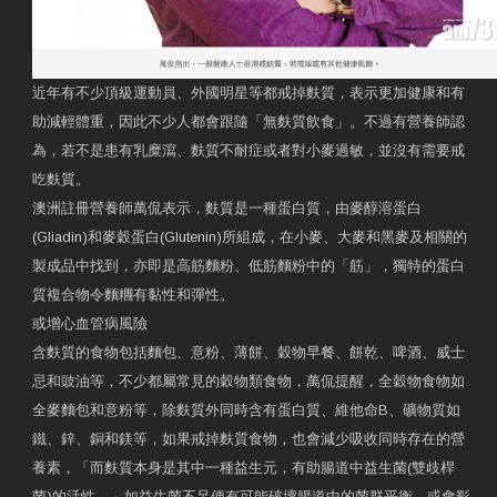
近年有不少頂級運動員、外國明星等都戒掉麩質，表示更加健康和有
助減輕體重，因此不少人都會跟隨「無麩質飲食」。不過有營養師認
為，若不是患有乳糜瀉、麩質不耐症或者對小麥過敏，並沒有需要戒
吃麩質。
澳洲註冊營養師萬侃表示，麩質是一種蛋白質，由麥醇溶蛋白
(Gliadin)和麥穀蛋白(Glutenin)所組成，在小麥、大麥和黑麥及相關的
製成品中找到，亦即是高筋麵粉、低筋麵粉中的「筋」，獨特的蛋白
質複合物令麵糰有黏性和彈性。
或增心血管病風險
含麩質的食物包括麵包、意粉、薄餅、穀物早餐、餅乾、啤酒、威士
忌和豉油等，不少都屬常見的穀物類食物，萬侃提醒，全穀物食物如
全麥麵包和意粉等，除麩質外同時含有蛋白質、維他命B、礦物質如
鐵、鋅、銅和鎂等，如果戒掉麩質食物，也會減少吸收同時存在的營
養素，「而麩質本身是其中一種益生元，有助腸道中益生菌(雙歧桿
菌)的活性。」如益生菌不足便有可能破壞腸道中的菌群平衡，或會影