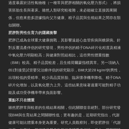
過度暴露於活性氧物種（一種常與肥胖相關的氧化壓力形式），將損
害胚胎生長與著床。雖然人類研究較複雜，未必能確立直接因果關
係，但愈來愈多證據指向父方健康、精子品質與生殖結果之間存在類
似關聯。
肥胖對男性生育力的隱藏衝擊
肥胖已成為全球重大健康挑戰，其影響遠超心血管疾病與糖尿病。針
對反覆流產伴侶的研究發現，男性伴侶的精子DNA碎片化程度及精液
中氧化壓力明顯較高；與健康對照組相比，這些男性體重指數
（BMI）較高、精子品質較差，且生殖荷爾蒙指標異常。另一項納入
651對接受試管嬰兒治療伴侶的研究顯示，BMI大於28 kg/m²的男性，
出現較低的受精率、較少高品質胚胎、臨床懷孕機率降低、精子DNA
碎片化增加，以及氧化壓力上升。這些結果意味著過重可能對精子功
能及成功受孕機率帶來負面影響。
重點不只在體重
雖然肥胖常與較差的生殖結果相關，但此關聯並非絕對。部分研究發
現BMI與生育結果之間關聯性低；更有趣的是，近期研究指出，代謝
健康可能比體重本身更為重要。研究人員觀察到，即使肥胖但「代謝