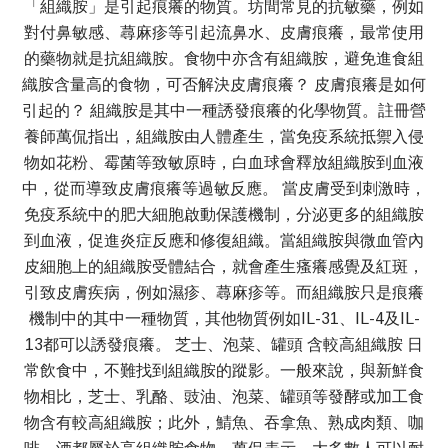
「組織胺」是引起痕癢的物質。坊間常見的抗敏藥，例如
對付鼻敏感、蕁麻疹等引起流鼻水、皮膚痕癢，最常使用
的藥物就是抗組織胺。食物中亦含有組織胺，避免進食組
織胺含量高的食物，可否解決皮膚痕癢？ 皮膚痕癢是如何
引起的？ 組織胺是其中一種誘發痕癢的化學物質。註冊營
養師萬侃指出，組織胺由人體產生，當免疫系統抵禦入侵
物如花粉、霉菌等致敏原時，白血球會釋放組織胺到血液
中，從而導致皮膚痕癢等過敏反應。 當皮膚受到刺激時，
免疫系統中的肥大細胞啟動保護機制，分泌更多的組織胺
到血液，促進炎症反應和修復組織。當組織胺與微血管內
皮細胞上的組織胺受體結合，就會產生瘙癢感覺及紅斑，
引致皮膚疾病，例如濕疹、蕁麻疹等。而組織胺只是痕癢
機制中的其中一種物質，其他物質例如IL-31、IL-4及IL-
13都可以誘發痕癢。 芝士、泡菜、罐頭 含較高組織胺 日
常飲食中，不難找到組織胺的蹤影。一般來說，與新鮮食
物相比，芝士、乳酪、豉油、泡菜、罐頭等發酵或加工食
物含有較高組織胺；此外，鯖魚、吞拿魚、熟成肉類、咖