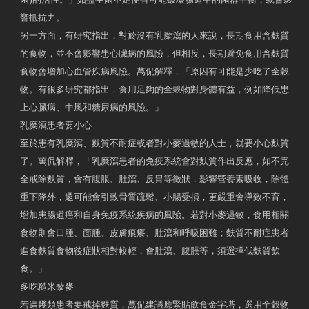
響抵抗力。
另一方面，有研究指出，對於沒有乳糜瀉的人來說，長期食用含麩質
的食物，並不會影響患心臟病的風險，但相反，長期避免食用含麩質
食物會增加心血管疾病風險。萬侃解釋，「原因有可能是少吃了全穀
物。有很多研究都指出，食用足夠的全穀物對身體有益，例如降低患
上心臟病、中風和糖尿病的風險。」
乳糜瀉患者要小心
至於患有乳糜瀉、麩質不耐症或者對小麥過敏的人士，就要小心麩質
了。萬侃解釋，「乳糜瀉患者的免疫系統會對麩質作出反應，如不完
全戒除麩質，會有腹脹、肚瀉、反胃等徵狀，影響營養素吸收，除體
重下降外，還可能會引致骨質疏鬆、小腸受損，更嚴重會導致不育，
增加患腸道癌和自身免疫系統疾病的風險。若對小麥過敏，食用相關
食物則會口腫、面腫、皮膚痕癢、肚瀉和呼吸困難；麩質不耐症患者
進食麩質食物後症狀相對較輕，會肚瀉、腹脹等，須選擇低麩質飲
食。」
多吃糙米藜麥
若這幾類患者要戒掉麩質，萬侃建議應緊貼飲食金字塔，選用全穀物