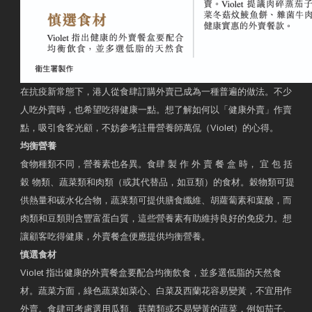
在抗疫新常態下，港人從食肆訂購外賣已成為一種普遍的做法。不少
人吃外賣時，也希望吃得健康一點。想了解如何以「健康外賣」作賣
點，吸引食客光顧，不妨參考註冊營養師萬侃（Violet）的心得。
均衡營養
食物種類不同，營養素也各異。食肆 製 作 外 賣 餐 盒 時， 宜 包 括
穀 物類、蔬菜類和肉類（或其代替品，如豆類）的食材。穀物類可提
供熱量和碳水化合物，蔬菜類可提供膳食纖維、胡蘿蔔素和葉酸，而
肉類和豆類則含豐富蛋白質，這些營養素有助維持良好的免疫力。想
讓顧客吃得健康，外賣餐盒便應提供均衡營養。
慎選食材
Violet 指出健康的外賣餐盒要配合均衡飲食，並多選低脂的天然食
材。蔬菜方面，綠色蔬菜如菜心、白菜及西蘭花容易變黃，不宜用作
外賣。食肆可考慮選用瓜類、菇菌類或不易變黃的蔬菜，例如茄子、