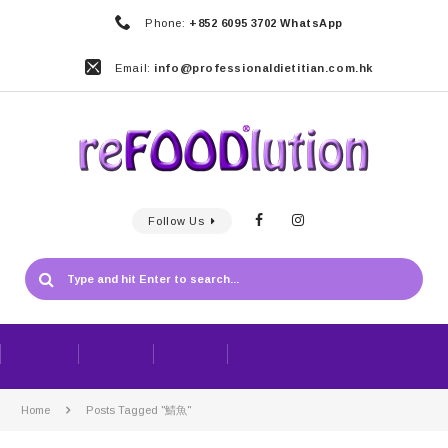
Phone:
+852 6095 3702 WhatsApp
Email:
info@professionaldietitian.com.hk
Follow Us
Home
Posts Tagged "鯖魚"