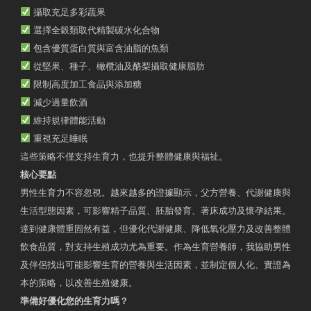
攝取充足多彩蔬果
選擇全穀類取代精製碳水化合物
包含優質蛋白質與富含油脂的魚類
從堅果、種子、橄欖油及酪梨攝取健康脂肪
限制高度加工食品與添加糖
減少過量飲酒
維持規律體能活動
重視充足睡眠
這些策略不僅支持生育力，也提升整體健康與福祉。
核心要點
男性生育力不容忽視。越來越多的證據顯示，父方營養、代謝健康與
生活型態因素，可影響精子品質、胚胎發育、著床成功及懷孕結果。
達到健康體重固然有益，但優化代謝健康、降低氧化壓力及改善整體
飲食品質，對支持生殖成功尤為重要。作為生育營養師，我協助男性
及伴侶找出可能影響生育的營養與生活因素，並制定個人化、實證為
本的策略，以改善生殖健康。
準備好優化您的生育力嗎？