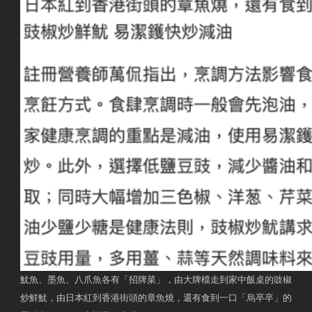
魷魚、墨魚、八爪魚各有「招牌菜」，由大牌檔走到家中飯桌的豉椒
炒鮮魷，由日本紅到香港街頭的章魚燒，還有食到一口「烏卒卒」的