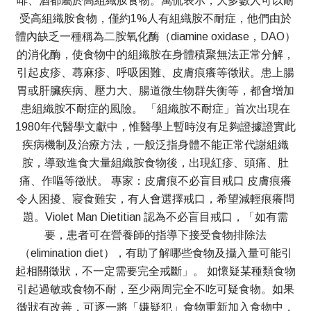
啡、酒都屬於高組織胺食物。萬侃表示，大多數人可以耐
受高組織胺食物，僅約1%人有組織胺不耐症，他們由於
體內缺乏一種稱為二胺氧化酶（diamine oxidase，DAO）
的消化酶，使食物中的組織胺在身體積聚無法正常分解，
引起皮疹、蕁麻疹、呼吸困難、皮膚痕癢等徵狀。患上腸
胃或肝臟疾病、壓力大、腸道微生物群失衡等，都會增加
患組織胺不耐症的風險。 「組織胺不耐症」首次出現在
1980年代醫學文獻中，惟醫學上暫時沒有足夠證據證實此
疾病機制及治療方法，一般泛指身體不能正常代謝組織
胺，導致進食大量組織胺食物後，出現紅疹、頭痛、肚
痛、作嘔等徵狀。 專家：皮膚痕不必盲目戒口 皮膚痕癢
令人困擾、寢食難安，有人會選擇戒口，希望減輕痕癢問
題。Violet Man Dietitian 認為不必盲目戒口，「如有需
要，患者可在營養師的指導下接受食物排除法
（elimination diet），有助了解哪些食物及攝入量可能引
起相關徵狀，不一定需要完全戒斷」。 如懷疑某種類食物
引起過敏或食物不耐，至少兩周完全不吃可疑食物。如果
徵狀有改善，可逐一將「嫌疑犯」食物重新加入食物中，