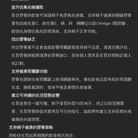
提升抗氧化物攝取
富含營養的飲食可保護精子免受氧化損傷。支持精子健康的關鍵營養
素包括維生素C、維生素E、硒、鋅、輔酶Q10及Omega-3脂肪酸，
能強化身體抗氧化防禦系統，支持精子正常功能。
找出營養缺乏
特定營養素不足會負面影響荷爾蒙製造與精子品質。透過完整評估，
生育營養師能辨識潛在營養缺口，並依個人需求及生育目標制定個人
化計劃。
支持健康荷爾蒙功能
營養在調節生殖荷爾蒙上扮演關鍵角色。優化飲食品質有助於睪固酮
生成、胰島素調控、發炎平衡及整體生殖健康。
建立可持續的生活型態改變
生育改善非一蹴可幾。精子發育約需70至90天，持之以恆至關重
要。生育營養師提供實用且可行的指引，協助男性建立支持長期生殖
健康的永續習慣。
支持精子健康的營養策略
與較佳生育結果相關的飲食模式包括：