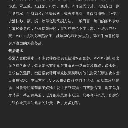
節瓜、翠玉瓜、娃娃菜、椰菜、西芹、木耳及秀珍菇。肉類方面，則
可選豬柳、牛肩肉及西冷等瘦肉，或去皮禽肉、魚肉或海鮮，並使用
少油快炒、蒸、焗、炆等低脂烹調方法。一般而言，脆口的煎炸食物
存放於餐盒後，外皮便會變軟，賣相亦失色不少，故此不適合作外
賣。Violet 提議肉碎蒸茄子、娃娃菜冬菇炆鯪魚餅、雜菌牛肉意粉等
健康實惠的外賣餐款。
健康湯水
香港人喜歡湯水，不少食肆都提供包括湯水的套餐。Violet 指出相比
起含糖的飲品，健康湯水有助食客進食多一點蔬菜和攝取更多水分，
是較佳的選擇。她建議食肆可考慮以蔬菜和其他低脂及低鹽的食材煮
出健康湯水。中湯方面，Violet 推介白菜瘦肉菜乾湯、節瓜章魚豬腱
湯，以及青紅蘿蔔栗子鮮淮山花生眉豆素湯；而西湯方面，則可選擇
雜菜湯、番茄腰果湯，以及低脂忌廉南瓜湯。只要多花心思，食肆定
可製作既美味又健康的外賣，吸引更多顧客。
衛生署製作 星級有營食肆
預約註冊營養師 Violet Man
專業範疇