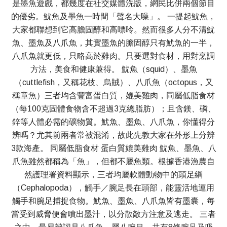
是墨魚遊戲，都幾度在社交媒體洗版，網民比併兩個節目
的優劣。魷魚及墨魚一時間「聲名大噪」。 一提起魷魚，
大家都聯想到它高膽固醇和高嘌呤。然而很多人分不清魷
魚、墨魚及八爪魚，其實墨魚的膽固醇只有魷魚的一半，
八爪魚就更低，只略高於雞肉。只要選對食材，用對烹調
方法，美食和健康兼得。 魷魚（squid）、墨魚
（cuttlefish，又稱花枝、烏賊）、八爪魚（octopus，又
稱章魚）三者均含豐富蛋白質，媲美雞肉，同屬低脂食材
（每100克固體食物含不超過3克總脂肪）；且含鎂、磷、
鋅等人體必需的礦物質。魷魚、墨魚、八爪魚，你懂得分
辨嗎？尤其前兩者常被混淆，故此先教大家在外形上分辨
3款海產。 同屬低脂食材 蛋白質媲美雞肉 魷魚、墨魚、八
爪魚雖然都稱為「魚」，但都不屬魚類。根據香港漁農自
然護理署資料顯示，三者均屬軟體動物中的頭足綱
（Cephalopoda），觸手／腕足長在頭部，能靈活地運用
觸手和腕足捕捉食物。魷魚、墨魚、八爪魚皆有墨囊，每
當受到威脅便會噴出墨汁，以分散敵方注意及逃走。 三者