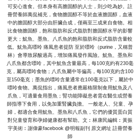
可安心進食。但本身有高膽固醇的人士，則少吃為妙。註
冊營養師萬侃補充，食物膽固醇不等於血液膽固醇，血液
中的膽固醇大部分由肝臟合成，僅兩至三成來自食物。相
比食物膽固醇，飽和脂肪和反式脂肪對膽固醇水平的影響
更大；魷魚、墨魚、八爪魚的飽和脂肪和反式脂肪含量較
低。魷魚高嘌呤 痛風患者提防 至於嘌呤（purine，又稱普
林）會導致尿酸過高，增加痛風發作風險。魷魚、墨魚和
八爪魚都含嘌呤，其中魷魚含量最高，每100克約有230毫
克，屬高嘌呤食物；八爪魚屬中等偏高，每100克約含100
至150毫克；墨魚的嘌呤含量通常在100毫克以下，屬於中
嘌呤食物。萬侃指出，痛風患者應嚴格限制食用魷魚及八
爪魚，可適量食用墨魚；腎功能障礙患者需在醫生或營養
師指導下食用，以免加重腎臟負擔。 一般老人、兒童、孕
婦，都適合食用魷魚、墨魚和八爪魚，它們的優質蛋白質
對兒童發育和孕婦健康都有幫助。文︰林康民編輯︰黃振
宇美術︰謝偉豪facebook @明報副刊 原文網址 註冊營養
師