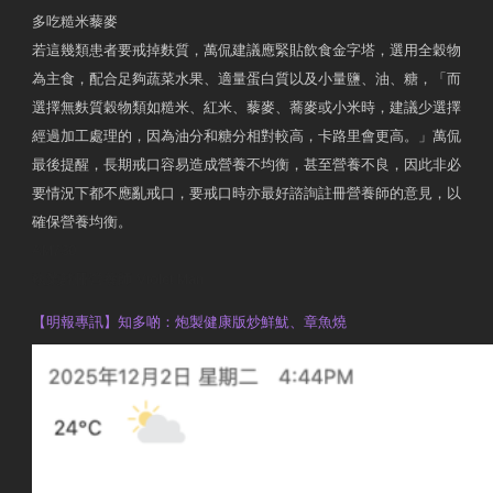
多吃糙米藜麥
若這幾類患者要戒掉麩質，萬侃建議應緊貼飲食金字塔，選用全穀物
為主食，配合足夠蔬菜水果、適量蛋白質以及小量鹽、油、糖，「而
選擇無麩質穀物類如糙米、紅米、藜麥、蕎麥或小米時，建議少選擇
經過加工處理的，因為油分和糖分相對較高，卡路里會更高。」萬侃
最後提醒，長期戒口容易造成營養不均衡，甚至營養不良，因此非必
要情況下都不應亂戒口，要戒口時亦最好諮詢註冊營養師的意見，以
確保營養均衡。
AM730
執業註冊營養師 Violet Man
【明報專訊】知多啲：炮製健康版炒鮮魷、章魚燒