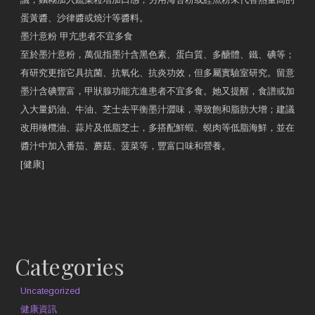
蛋黃醬、沙律醬或燒汁等醬料。
墨汁意粉 甲亢患者不宜多食
至於墨汁意粉，萬侃指墨汁含黑色素、蛋白質、多醣體、鐵、碘等；
有研究更指它具抗菌、抗氧化、抗炎功效，但多屬實驗室研究。留意
墨汁含碘豐富，甲狀腺功能亢進患者不宜多食。她又提醒，食譜或加
入大量奶油、牛油、芝士去平衡墨汁澀味，導致飽和脂肪大增；建議
改用橄欖油、蒜片及低脂芝士，多搭配鮮蝦、蜆肉等低脂海鮮，並在
醬汁中加入番茄、蘑菇、菠菜等，豐富口味和營養。
[健康]
原文網址
約見營養師
Categories
Uncategorized
健康資訊