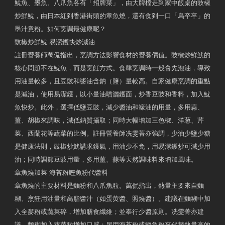
魷魚、墨魚、八爪魚各有「招牌菜」，由大牌檔走到家中飯桌的豉椒
炒鮮魷，由日本紅到香港街頭的章魚燒，還有食到一口「烏卒卒」的
墨汁意粉。如何烹調最健康呢？
豉椒炒鮮魷 易潔鑊快炒減油
註冊營養師萬侃指出，烹調方法影響食材的營養價值。豉椒炒鮮魷的
核心問題不在魷魚，而是烹飪方式。食肆烹調時一般會先泡油，導致
用油量較多，且豆豉和醬油含鈉（鹽）量較高。自家健康烹調的重點
是減油，使用易潔鑊，以小量油噴灑鑊面，炒香豆豉和香料，加入魷
魚快炒。此外，選擇低鹽豆豉，減少醬油和蠔油的用量，多用蒜、
薑、胡椒來調味，減低鈉質攝取；同時大幅增加三色椒、洋葱、芹
菜、西蘭花等蔬菜的比例。註冊營養師冼雯菁亦強調，少油少鹽少糖
是健康法則，豉椒炒魷講求鑊氣，用油少不免，用易潔鑊炒可減少用
油；同時調節豆豉用量，多用薑、蒜等天然調味料來增加風味。
章魚燒加菜 海苔粉鰹魚粉代醬料
章魚燒的主要材料是麵粉和八爪魚粒。萬侃指出，熱量主要來自麵
糊、烹飪用油量和高脂醬汁（如蛋黄醬、照燒醬）。建議在麵糊中加
入全麥粉或蔬菜碎，增加膳食纖維；並奉行少醬原則。冼雯菁亦建
議，麵糊加入蔬菜粒增加口感；另用海苔粉或鰹魚粉來代替熱量高的