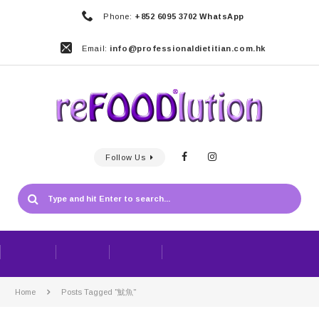
Phone:
+852 6095 3702 WhatsApp
Email:
info@professionaldietitian.com.hk
Follow Us
Home
Posts Tagged "魷魚"