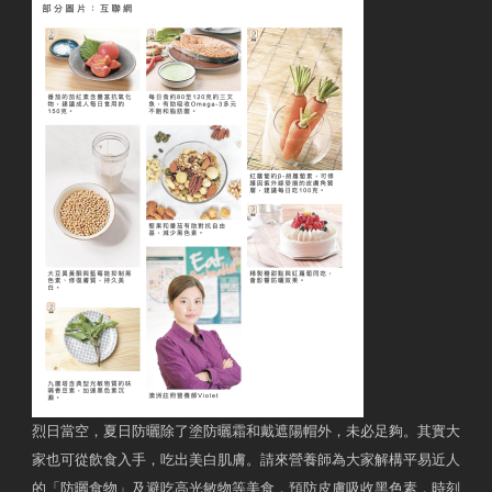
烈日當空，夏日防曬除了塗防曬霜和戴遮陽帽外，未必足夠。其實大
家也可從飲食入手，吃出美白肌膚。請來營養師為大家解構平易近人
的「防曬食物」及避吃高光敏物等美食，預防皮膚吸收黑色素，時刻