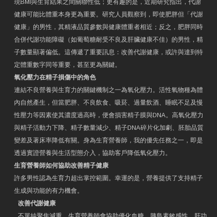
現BMI與生育結果之間關聯性低；更有趣的是，近期研究指出，代謝
健康可能比體重本身更為重要。研究人員觀察到，即使肥胖但「代謝
健康」的男性，其精液品質參數與健康體重者相近；反之，肥胖同時
合併代謝功能障礙（如葡萄糖耐受不良及肝臟健康不佳）的男性，精
子數量顯著偏低。這傳遞了重要訊息：改善代謝健康，或許與達到特
定體重數字同等重要，甚至更為關鍵。
氧化壓力在精子損傷中的角色
連結不良營養與生育力的關鍵機制之一為氧化壓力。活性氧物種為體
內自然產生，但當肥胖、不良飲食、吸菸、過量飲酒、睡眠不足及慢
性壓力等因素使其濃度過高時，便會損害精子膜與DNA。高氧化壓力
與精子活動力下降、精子數量減少、精子DNA碎片化加劇、胚胎品質
變差及著床率降低有關。身為生育營養師，我的優先任務之一，即是
透過實證營養與生活型態介入，協助客戶降低氧化壓力。
生育營養師如何協助改善精子健康
許多男性認為生育力超出掌控範圍。幸運的是，營養提供了支持精子
生成與功能的有力機會。
改善代謝健康
不單純聚焦減重，生育營養師會協助優化血糖、胰島素敏感性、肝功