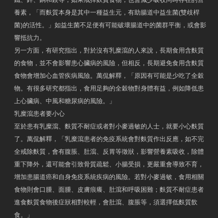
養素，「而麩質本身是其中一種益生元，有助腸道中益生菌(雙歧桿
菌)的活性。」如益生菌不足便有可能破壞腸道中的菌群平衡，或會影
響抵抗力。
另一方面，有研究指出，對於沒有乳糜瀉的人來說，長期食用含麩質
的食物，並不會影響患心臟病的風險，但相反，長期避免食用含麩質
食物會增加心血管疾病風險。萬侃解釋，「原因有可能是少吃了全穀
物。有很多研究都指出，食用足夠的全穀物對身體有益，例如降低患
上心臟病、中風和糖尿病的風險。」
乳糜瀉患者要小心
至於患有乳糜瀉、麩質不耐症或者對小麥過敏的人士，就要小心麩質
了。萬侃解釋，「乳糜瀉患者的免疫系統會對麩質作出反應，如不完
全戒除麩質，會有腹脹、肚瀉、反胃等徵狀，影響營養素吸收，除體
重下降外，還可能會引致骨質疏鬆、小腸受損，更嚴重會導致不育，
增加患腸道癌和自身免疫系統疾病的風險。若對小麥過敏，食用相關
食物則會口腫、面腫、皮膚痕癢、肚瀉和呼吸困難；麩質不耐症患者
進食麩質食物後症狀相對較輕，會肚瀉、腹脹等，須選擇低麩質飲
食。」