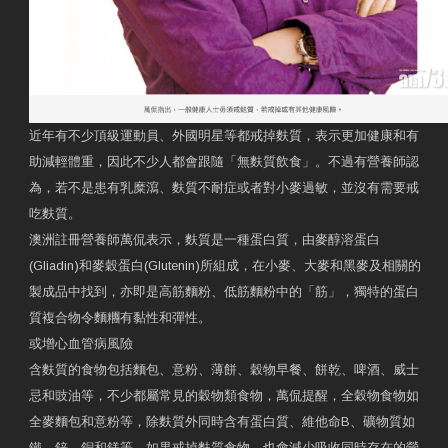
近年有不少頂級運動員、外國明星等都戒掉麩質，表示更加健康和有
助減輕體重，因此不少人都會跟隨「無麩質飲食」。不過有營養師認
為，若不是患有乳糜瀉、麩質不耐症或者對小麥過敏，並沒有需要戒
吃麩質。
澳洲註冊營養師萬侃表示，麩質是一種蛋白質，由麥醇溶蛋白
(Gliadin)和麥穀蛋白(Glutenin)所組成，在小麥、大麥和黑麥及相關的
製成品中找到，亦即是高筋麵粉、低筋麵粉中的「筋」，獨特的蛋白
質複合物令麵糰有黏性和彈性。
或增心血管病風險
含麩質的食物包括麵包、意粉、薄餅、穀物早餐、餅乾、啤酒、威士
忌和豉油等，不少都屬常見的穀物類食物，萬侃提醒，全穀物食物如
全麥麵包和意粉等，除麩質外同時含有蛋白質、維他命B、礦物質如
鐵、鋅、銅和鎂等，如果戒掉麩質食物，也會減少吸收同時存在的營