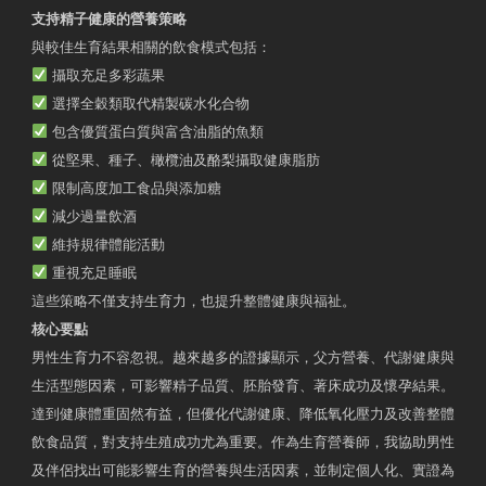
支持精子健康的營養策略
與較佳生育結果相關的飲食模式包括：
攝取充足多彩蔬果
選擇全穀類取代精製碳水化合物
包含優質蛋白質與富含油脂的魚類
從堅果、種子、橄欖油及酪梨攝取健康脂肪
限制高度加工食品與添加糖
減少過量飲酒
維持規律體能活動
重視充足睡眠
這些策略不僅支持生育力，也提升整體健康與福祉。
核心要點
男性生育力不容忽視。越來越多的證據顯示，父方營養、代謝健康與
生活型態因素，可影響精子品質、胚胎發育、著床成功及懷孕結果。
達到健康體重固然有益，但優化代謝健康、降低氧化壓力及改善整體
飲食品質，對支持生殖成功尤為重要。作為生育營養師，我協助男性
及伴侶找出可能影響生育的營養與生活因素，並制定個人化、實證為