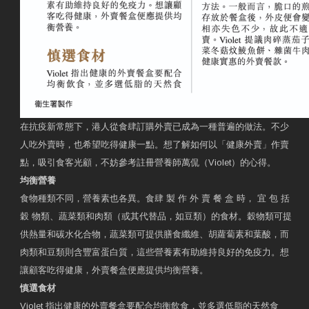
在抗疫新常態下，港人從食肆訂購外賣已成為一種普遍的做法。不少
人吃外賣時，也希望吃得健康一點。想了解如何以「健康外賣」作賣
點，吸引食客光顧，不妨參考註冊營養師萬侃（Violet）的心得。
均衡營養
食物種類不同，營養素也各異。食肆 製 作 外 賣 餐 盒 時， 宜 包 括
穀 物類、蔬菜類和肉類（或其代替品，如豆類）的食材。穀物類可提
供熱量和碳水化合物，蔬菜類可提供膳食纖維、胡蘿蔔素和葉酸，而
肉類和豆類則含豐富蛋白質，這些營養素有助維持良好的免疫力。想
讓顧客吃得健康，外賣餐盒便應提供均衡營養。
慎選食材
Violet 指出健康的外賣餐盒要配合均衡飲食，並多選低脂的天然食