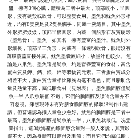
之中，最易辨認是八爪魚，屬八腕目，共有8條腕足及吸
盤，擁有3個心臟，體積為三者中最大，頂部較小，呈圓
形，沒有硬殼或軟骨，可以整隻食用。墨魚和魷魚外形相
近，均有8隻腕足及2隻長觸手，同屬十腕總目。其中墨魚
外形肥肥矮矮，頂部呈橢圓形，內藏一個船形石灰質硬殼
（墨魚骨）。墨魚一如其名，擁有豐富的墨汁。魷魚則外
形細長，頂部呈三角形，內藏有一條透明軟骨，眼睛沒有
薄膜覆蓋直接外露。魷魚墨囊較細小，故墨汁也較少。 無
論是八爪魚、墨魚還是魷魚，均是營養豐富的食材，富含
蛋白質及鉀、鈣、鎂、鋅等礦物質元素。三者蛋白質成分
相差不大，蛋白質含量相比雞胸肉毫不遜色，而且脂肪含
量及熱量不高，屬低脂食材（見附表）。墨魚膽固醇僅魷
魚一半 八爪魚最低 不過，它們的膽固醇及嘌呤含量亦不
容忽視。雖然現時未有對膳食膽固醇的攝取限制作出建
議，但普遍認為攝入量愈少愈好。魷魚的膽固醇是三者中
最高，墨魚的膽固醇是魷魚的一半，八爪魚就最低。冼雯
菁指出，這3款海產的膽固醇含量對一般人來說，其實影
響不大，因為身體可以應付及調節；而且它們均屬低脂，