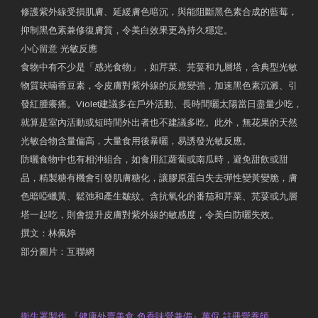
修護紫外線受損肌膚、延緩膚色暗沉，與能阻斷黑色素合成的藍莓，
抑制黑色素兼修復膚質，令美白效果更為持久穩定。
小心留意 光敏反應
食物中有不少是「感光食物」，如芹菜、芫荽和九層塔，含典型光敏
物質呋喃香豆素，令皮膚對紫外線的反應變強，加速黑色素沉澱、引
發紅腫癢痛。Violet建議多在戶外活動、長時間曬太陽當日盡量少吃，
就算是室內活動或短時間外出者也不建議多吃。此外，無花果的天然
光敏合物含量偏高，大量食用後暴曬，易誘發光敏反應。
防曬食物中也有相沖組合，如食用紅蘿蔔或南瓜時，避免甜飲或甜
品，精製糖有機會引發肌膚糖化，讓膠原蛋白失去彈性變黃變脆，膚
色暗啞蠟黃、鬆弛和產生皺紋。含抗氧化的番茄和芹菜、芫荽或九層
塔一起吃，則會提升皮膚對紫外線的敏感度，令美白防曬失效。
撰文：林佩婷
部分圖片：互聯網
原文網址：天然食材 吃出防曬美肌 | 東方日報 | 副刊
Contact Us
衛生署製作 『健康外賣美食 色香味營兼備』萬侃 註冊營養師