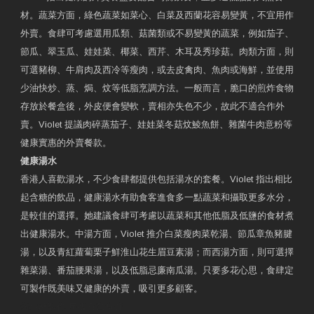
材。蔬菜方面，綠色蔬菜如菜心、白菜及西蘭花容易變黃，不宜用作
外賣。食肆可考慮選用瓜類、菇菌類或不易變黃的蔬菜，例如茄子、
節瓜、翠玉瓜、娃娃菜、椰菜、西芹、木耳及秀珍菇。肉類方面，則
可選豬柳、牛肩肉及西冷等瘦肉，或去皮禽肉、魚肉或海鮮，並使用
少油快炒、蒸、焗、炆等低脂烹調方法。一般而言，脆口的煎炸食物
存放於餐盒後，外皮便會變軟，賣相亦失色不少，故此不適合作外
賣。Violet 提議肉碎蒸茄子、娃娃菜冬菇炆鯪魚餅、雜菌牛肉意粉等
健康實惠的外賣餐款。
健康湯水
香港人喜歡湯水，不少食肆都提供包括湯水的套餐。Violet 指出相比
起含糖的飲品，健康湯水有助食客進食多一點蔬菜和攝取更多水分，
是較佳的選擇。她建議食肆可考慮以蔬菜和其他低脂及低鹽的食材煮
出健康湯水。中湯方面，Violet 推介白菜瘦肉菜乾湯、節瓜章魚豬腱
湯，以及青紅蘿蔔栗子鮮淮山花生眉豆素湯；而西湯方面，則可選擇
雜菜湯、番茄腰果湯，以及低脂忌廉南瓜湯。只要多花心思，食肆定
可製作既美味又健康的外賣，吸引更多顧客。
衛生署製作 星級有營食肆