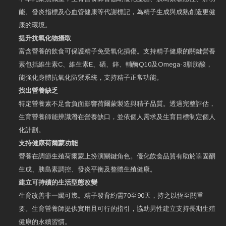
能、發炎指標及心血管健康等代謝標記，為精子生成與成熟創造更健
康的環境。
提升抗氧化物攝取
富含營養的飲食可保護精子免受氧化損傷。支持精子健康的關鍵營養
素包括維生素C、維生素E、硒、鋅、輔酶Q10及Omega-3脂肪酸，
能強化身體抗氧化防禦系統，支持精子正常功能。
找出營養缺乏
特定營養素不足會負面影響荷爾蒙製造與精子品質。透過完整評估，
生育營養師能辨識潛在營養缺口，並依個人需求及生育目標制定個人
化計劃。
支持健康荷爾蒙功能
營養在調節生殖荷爾蒙上扮演關鍵角色。優化飲食品質有助於睪固酮
生成、胰島素調控、發炎平衡及整體生殖健康。
建立可持續的生活型態改變
生育改善非一蹴可幾。精子發育約需70至90天，持之以恆至關重
要。生育營養師提供實用且可行的指引，協助男性建立支持長期生殖
健康的永續習慣。