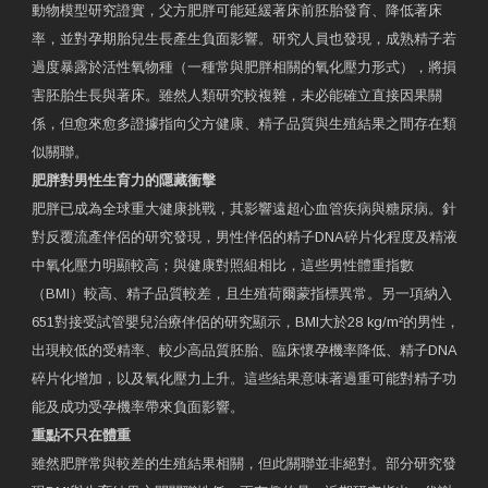
動物模型研究證實，父方肥胖可能延緩著床前胚胎發育、降低著床
率，並對孕期胎兒生長產生負面影響。研究人員也發現，成熟精子若
過度暴露於活性氧物種（一種常與肥胖相關的氧化壓力形式），將損
害胚胎生長與著床。雖然人類研究較複雜，未必能確立直接因果關
係，但愈來愈多證據指向父方健康、精子品質與生殖結果之間存在類
似關聯。
肥胖對男性生育力的隱藏衝擊
肥胖已成為全球重大健康挑戰，其影響遠超心血管疾病與糖尿病。針
對反覆流產伴侶的研究發現，男性伴侶的精子DNA碎片化程度及精液
中氧化壓力明顯較高；與健康對照組相比，這些男性體重指數
（BMI）較高、精子品質較差，且生殖荷爾蒙指標異常。另一項納入
651對接受試管嬰兒治療伴侶的研究顯示，BMI大於28 kg/m²的男性，
出現較低的受精率、較少高品質胚胎、臨床懷孕機率降低、精子DNA
碎片化增加，以及氧化壓力上升。這些結果意味著過重可能對精子功
能及成功受孕機率帶來負面影響。
重點不只在體重
雖然肥胖常與較差的生殖結果相關，但此關聯並非絕對。部分研究發