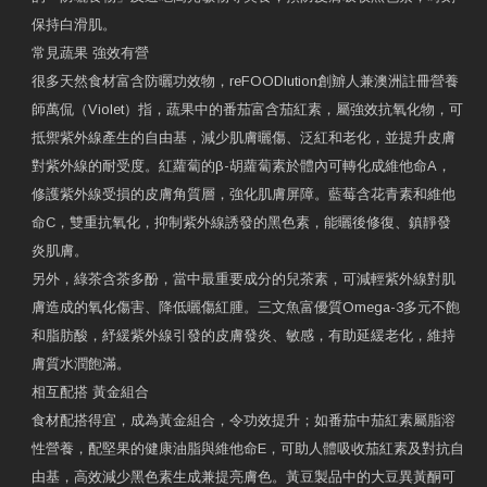
保持白滑肌。
常見蔬果 強效有營
很多天然食材富含防曬功效物，reFOODlution創辧人兼澳洲註冊營養
師萬侃（Violet）指，蔬果中的番茄富含茄紅素，屬強效抗氧化物，可
抵禦紫外線產生的自由基，減少肌膚曬傷、泛紅和老化，並提升皮膚
對紫外線的耐受度。紅蘿蔔的β-胡蘿蔔素於體內可轉化成維他命A，
修護紫外線受損的皮膚角質層，強化肌膚屏障。藍莓含花青素和維他
命C，雙重抗氧化，抑制紫外線誘發的黑色素，能曬後修復、鎮靜發
炎肌膚。
另外，綠茶含茶多酚，當中最重要成分的兒茶素，可減輕紫外線對肌
膚造成的氧化傷害、降低曬傷紅腫。三文魚富優質Omega-3多元不飽
和脂肪酸，紓緩紫外線引發的皮膚發炎、敏感，有助延緩老化，維持
膚質水潤飽滿。
相互配搭 黃金組合
食材配搭得宜，成為黃金組合，令功效提升；如番茄中茄紅素屬脂溶
性營養，配堅果的健康油脂與維他命E，可助人體吸收茄紅素及對抗自
由基，高效減少黑色素生成兼提亮膚色。黃豆製品中的大豆異黃酮可