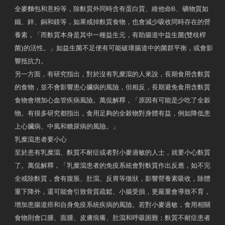
全麥麵包和意粉等，除麩質外同時含有蛋白質、維他命B、礦物質如
鐵、鋅、銅和鎂等，如果戒掉麩質食物，也會減少吸收同時存在的營
養素，「而麩質本身是其中一種益生元，有助腸道中益生菌(雙歧桿
菌)的活性。」如益生菌不足便有可能破壞腸道中的菌群平衡，或會影
響抵抗力。
另一方面，有研究指出，對於沒有乳糜瀉的人來說，長期食用含麩質
的食物，並不會影響患心臟病的風險，但相反，長期避免食用含麩質
食物會增加心血管疾病風險。萬侃解釋，「原因有可能是少吃了全穀
物。有很多研究都指出，食用足夠的全穀物對身體有益，例如降低患
上心臟病、中風和糖尿病的風險。」
乳糜瀉患者要小心
至於患有乳糜瀉、麩質不耐症或者對小麥過敏的人士，就要小心麩質
了。萬侃解釋，「乳糜瀉患者的免疫系統會對麩質作出反應，如不完
全戒除麩質，會有腹脹、肚瀉、反胃等徵狀，影響營養素吸收，除體
重下降外，還可能會引致骨質疏鬆、小腸受損，更嚴重會導致不育，
增加患腸道癌和自身免疫系統疾病的風險。若對小麥過敏，食用相關
食物則會口腫、面腫、皮膚痕癢、肚瀉和呼吸困難；麩質不耐症患者