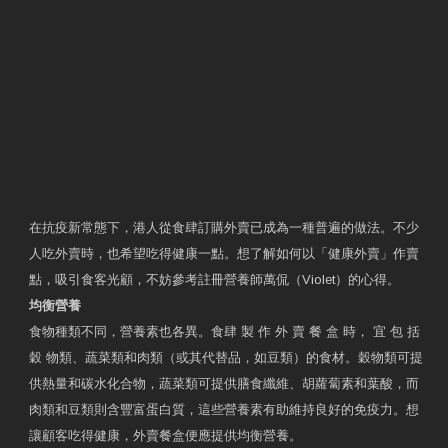
在抗疫新常態下，港人從食肆訂購外賣已成為一種普遍的做法。不少
人吃外賣時，也希望吃得健康一點。想了解如何以「健康外賣」作賣
點，吸引食客光顧，不妨參考註冊營養師萬侃（Violet）的心得。
均衡營養
食物種類不同，營養素也各異。食肆 製 作 外 賣 餐 盒 時， 宜 包 括
穀 物類、蔬菜類和肉類（或其代替品，如豆類）的食材。穀物類可提
供熱量和碳水化合物，蔬菜類可提供膳食纖維、胡蘿蔔素和葉酸，而
肉類和豆類則含豐富蛋白質，這些營養素有助維持良好的免疫力。想
讓顧客吃得健康，外賣餐盒便應提供均衡營養。