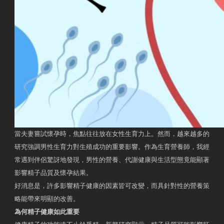
當夫妻嘗試懷孕時，焦點往往放在女性生育力上。然而，越來越多的
研究強調男性生育力對生殖成功的重要影響。作為生育營養師，我經
常遇到伴侶驚訝地發現，男性的營養、代謝健康與生活型態竟能顯著
影響精子品質及懷孕結果。
好消息是，許多影響精子健康的因素皆可改變，而具針對性的營養策
略能帶來明顯的改善。
為何精子健康如此重要