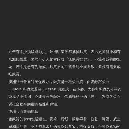
近年有不少頂級運動員、外國明星等都戒掉麩質，表示更加健康和有
助減輕體重，因此不少人都會跟隨「無麩質飲食」。不過有營養師認
為，若不是患有乳糜瀉、麩質不耐症或者對小麥過敏，並沒有需要戒
吃麩質。
澳洲註冊營養師萬侃表示，麩質是一種蛋白質，由麥醇溶蛋白
(Gliadin)和麥穀蛋白(Glutenin)所組成，在小麥、大麥和黑麥及相關的
製成品中找到，亦即是高筋麵粉、低筋麵粉中的「筋」，獨特的蛋白
質複合物令麵糰有黏性和彈性。
或增心血管病風險
含麩質的食物包括麵包、意粉、薄餅、穀物早餐、餅乾、啤酒、威士
忌和豉油等，不少都屬常見的穀物類食物，萬侃提醒，全穀物食物如