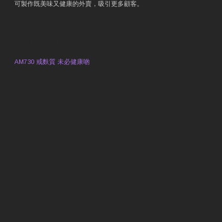
可製作既美味又健康的外賣，吸引更多顧客。
衛生署製作 星級有營食肆
預約註冊營養師 Violet Man
專業範疇
AM730 戒麩質 未必健康啲