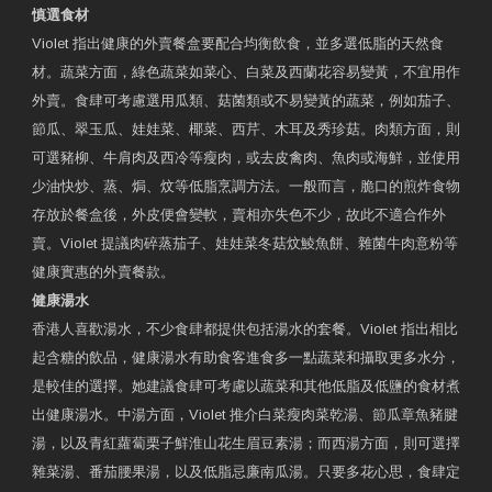
慎選食材
Violet 指出健康的外賣餐盒要配合均衡飲食，並多選低脂的天然食
材。蔬菜方面，綠色蔬菜如菜心、白菜及西蘭花容易變黃，不宜用作
外賣。食肆可考慮選用瓜類、菇菌類或不易變黃的蔬菜，例如茄子、
節瓜、翠玉瓜、娃娃菜、椰菜、西芹、木耳及秀珍菇。肉類方面，則
可選豬柳、牛肩肉及西冷等瘦肉，或去皮禽肉、魚肉或海鮮，並使用
少油快炒、蒸、焗、炆等低脂烹調方法。一般而言，脆口的煎炸食物
存放於餐盒後，外皮便會變軟，賣相亦失色不少，故此不適合作外
賣。Violet 提議肉碎蒸茄子、娃娃菜冬菇炆鯪魚餅、雜菌牛肉意粉等
健康實惠的外賣餐款。
健康湯水
香港人喜歡湯水，不少食肆都提供包括湯水的套餐。Violet 指出相比
起含糖的飲品，健康湯水有助食客進食多一點蔬菜和攝取更多水分，
是較佳的選擇。她建議食肆可考慮以蔬菜和其他低脂及低鹽的食材煮
出健康湯水。中湯方面，Violet 推介白菜瘦肉菜乾湯、節瓜章魚豬腱
湯，以及青紅蘿蔔栗子鮮淮山花生眉豆素湯；而西湯方面，則可選擇
雜菜湯、番茄腰果湯，以及低脂忌廉南瓜湯。只要多花心思，食肆定