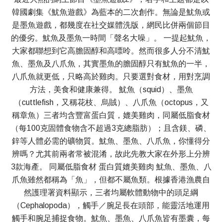
韓國劇集《魷魚遊戲》為藍本的二次創作。無論是魷魚或
是墨魚遊戲，都幾度在社交媒體洗版，網民比併兩個節目
的優劣。魷魚及墨魚一時間「聲名大噪」。 一提起魷魚，
大家都聯想到它高膽固醇和高嘌呤。然而很多人分不清魷
魚、墨魚及八爪魚，其實墨魚的膽固醇只有魷魚的一半，
八爪魚就更低，只略高於雞肉。只要選對食材，用對烹調
方法，美食和健康兼得。 魷魚（squid）、墨魚
（cuttlefish，又稱花枝、烏賊）、八爪魚（octopus，又
稱章魚）三者均含豐富蛋白質，媲美雞肉，同屬低脂食材
（每100克固體食物含不超過3克總脂肪）；且含鎂、磷、
鋅等人體必需的礦物質。魷魚、墨魚、八爪魚，你懂得分
辨嗎？尤其前兩者常被混淆，故此先教大家在外形上分辨
3款海產。 同屬低脂食材 蛋白質媲美雞肉 魷魚、墨魚、八
爪魚雖然都稱為「魚」，但都不屬魚類。根據香港漁農自
然護理署資料顯示，三者均屬軟體動物中的頭足綱
（Cephalopoda），觸手／腕足長在頭部，能靈活地運用
觸手和腕足捕捉食物。魷魚、墨魚、八爪魚皆有墨囊，每