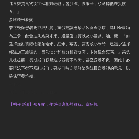
進食麩質食物後症狀相對較輕，會肚瀉、腹脹等，須選擇低麩質飲
食。」
多吃糙米藜麥
若這幾類患者要戒掉麩質，萬侃建議應緊貼飲食金字塔，選用全穀物
為主食，配合足夠蔬菜水果、適量蛋白質以及小量鹽、油、糖，「而
選擇無麩質穀物類如糙米、紅米、藜麥、蕎麥或小米時，建議少選擇
經過加工處理的，因為油分和糖分相對較高，卡路里會更高。」萬侃
最後提醒，長期戒口容易造成營養不均衡，甚至營養不良，因此非必
要情況下都不應亂戒口，要戒口時亦最好諮詢註冊營養師的意見，以
確保營養均衡。
AM730
執業註冊營養師 Violet Man
【明報專訊】知多啲：炮製健康版炒鮮魷、章魚燒