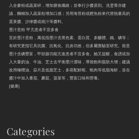
入全麥粉或蔬菜碎，增加膳食纖維；並奉行少醬原則。冼雯菁亦建
議，麵糊加入蔬菜粒增加口感；另用海苔粉或鰹魚粉來代替熱量高的
蛋黃醬、沙律醬或燒汁等醬料。
墨汁意粉 甲亢患者不宜多食
至於墨汁意粉，萬侃指墨汁含黑色素、蛋白質、多醣體、鐵、碘等；
有研究更指它具抗菌、抗氧化、抗炎功效，但多屬實驗室研究。留意
墨汁含碘豐富，甲狀腺功能亢進患者不宜多食。她又提醒，食譜或加
入大量奶油、牛油、芝士去平衡墨汁澀味，導致飽和脂肪大增；建議
改用橄欖油、蒜片及低脂芝士，多搭配鮮蝦、蜆肉等低脂海鮮，並在
醬汁中加入番茄、蘑菇、菠菜等，豐富口味和營養。
[健康]
原文網址
約見營養師
Categories