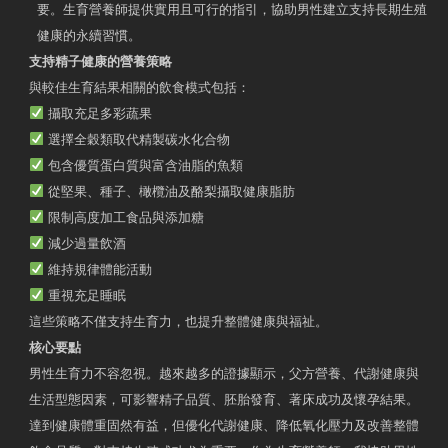
要。生育營養師提供實用且可行的指引，協助男性建立支持長期生殖
健康的永續習慣。
支持精子健康的營養策略
與較佳生育結果相關的飲食模式包括：
攝取充足多彩蔬果
選擇全穀類取代精製碳水化合物
包含優質蛋白質與富含油脂的魚類
從堅果、種子、橄欖油及酪梨攝取健康脂肪
限制高度加工食品與添加糖
減少過量飲酒
維持規律體能活動
重視充足睡眠
這些策略不僅支持生育力，也提升整體健康與福祉。
核心要點
男性生育力不容忽視。越來越多的證據顯示，父方營養、代謝健康與
生活型態因素，可影響精子品質、胚胎發育、著床成功及懷孕結果。
達到健康體重固然有益，但優化代謝健康、降低氧化壓力及改善整體