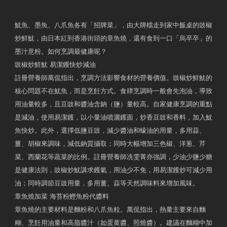
魷魚、墨魚、八爪魚各有「招牌菜」，由大牌檔走到家中飯桌的豉椒
炒鮮魷，由日本紅到香港街頭的章魚燒，還有食到一口「烏卒卒」的
墨汁意粉。如何烹調最健康呢？
豉椒炒鮮魷 易潔鑊快炒減油
註冊營養師萬侃指出，烹調方法影響食材的營養價值。豉椒炒鮮魷的
核心問題不在魷魚，而是烹飪方式。食肆烹調時一般會先泡油，導致
用油量較多，且豆豉和醬油含鈉（鹽）量較高。自家健康烹調的重點
是減油，使用易潔鑊，以小量油噴灑鑊面，炒香豆豉和香料，加入魷
魚快炒。此外，選擇低鹽豆豉，減少醬油和蠔油的用量，多用蒜、
薑、胡椒來調味，減低鈉質攝取；同時大幅增加三色椒、洋葱、芹
菜、西蘭花等蔬菜的比例。註冊營養師冼雯菁亦強調，少油少鹽少糖
是健康法則，豉椒炒魷講求鑊氣，用油少不免，用易潔鑊炒可減少用
油；同時調節豆豉用量，多用薑、蒜等天然調味料來增加風味。
章魚燒加菜 海苔粉鰹魚粉代醬料
章魚燒的主要材料是麵粉和八爪魚粒。萬侃指出，熱量主要來自麵
糊、烹飪用油量和高脂醬汁（如蛋黄醬、照燒醬）。建議在麵糊中加