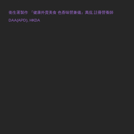
Contact Us
衛生署製作 『健康外賣美食 色香味營兼備』萬侃 註冊營養師
DAA(APD), HKDA