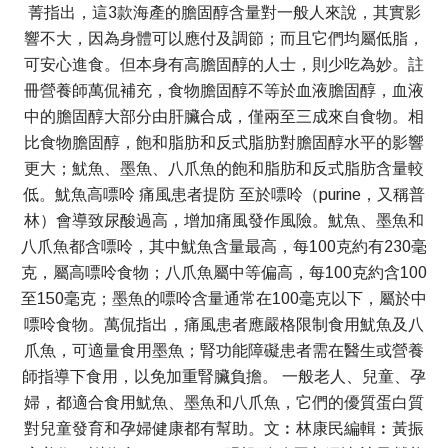
菁指出，這3款海產的膽固醇含量對一般人來說，其實影
響不大，因為身體可以應付及調節；而且它們均屬低脂，
可安心進食。但本身有高膽固醇的人士，則少吃為妙。註
冊營養師萬侃補充，食物膽固醇不等於血液膽固醇，血液
中的膽固醇大部分由肝臟合成，僅兩至三成來自食物。相
比食物膽固醇，飽和脂肪和反式脂肪對膽固醇水平的影響
更大；魷魚、墨魚、八爪魚的飽和脂肪和反式脂肪含量較
低。魷魚高嘌呤 痛風患者提防 至於嘌呤（purine，又稱普
林）會導致尿酸過高，增加痛風發作風險。魷魚、墨魚和
八爪魚都含嘌呤，其中魷魚含量最高，每100克約有230毫
克，屬高嘌呤食物；八爪魚屬中等偏高，每100克約含100
至150毫克；墨魚的嘌呤含量通常在100毫克以下，屬於中
嘌呤食物。萬侃指出，痛風患者應嚴格限制食用魷魚及八
爪魚，可適量食用墨魚；腎功能障礙患者需在醫生或營養
師指導下食用，以免加重腎臟負擔。 一般老人、兒童、孕
婦，都適合食用魷魚、墨魚和八爪魚，它們的優質蛋白質
對兒童發育和孕婦健康都有幫助。文︰林康民編輯︰黃振