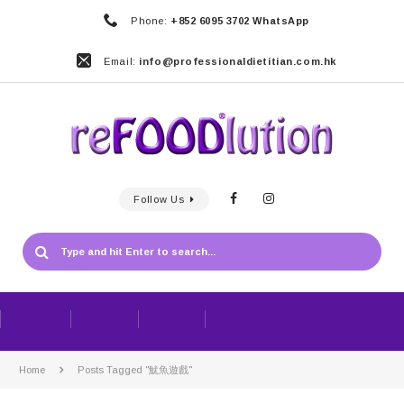
Phone:
+852 6095 3702 WhatsApp
Email:
info@professionaldietitian.com.hk
Follow Us
Home
Posts Tagged "魷魚遊戲"