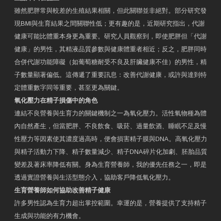
雖然肥胖常與較差的生殖結果相關，但此關聯並非絕對。部分研究發
現BMI與生育結果之間關聯性低；更有趣的是，近期研究指出，代謝
健康可能比體重本身更為重要。研究人員觀察到，即使肥胖但「代謝
健康」的男性，其精液品質參數與健康體重者相近；反之，肥胖同時
合併代謝功能障礙（如葡萄糖耐受不良及肝臟健康不佳）的男性，精
子數量顯著偏低。這傳遞了重要訊息：改善代謝健康，或許與達到特
定體重數字同等重要，甚至更為關鍵。
氧化壓力在精子損傷中的角色
連結不良營養與生育力的關鍵機制之一為氧化壓力。活性氧物種為體
內自然產生，但當肥胖、不良飲食、吸菸、過量飲酒、睡眠不足及慢
性壓力等因素使其濃度過高時，便會損害精子膜與DNA。高氧化壓力
與精子活動力下降、精子數量減少、精子DNA碎片化加劇、胚胎品質
變差及著床率降低有關。身為生育營養師，我的優先任務之一，即是
透過實證營養與生活型態介入，協助客戶降低氧化壓力。
生育營養師如何協助改善精子健康
許多男性認為生育力超出掌控範圍。幸運的是，營養提供了支持精子
生成與功能的有力機會。