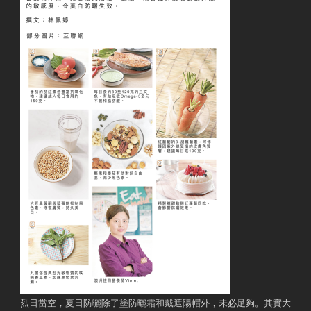
烈日當空，夏日防曬除了塗防曬霜和戴遮陽帽外，未必足夠。其實大