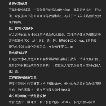
改善代謝健康
不單純聚焦減重，生育營養師會協助優化血糖、胰島素敏感性、肝功
能、發炎指標及心血管健康等代謝標記，為精子生成與成熟創造更健
康的環境。
提升抗氧化物攝取
富含營養的飲食可保護精子免受氧化損傷。支持精子健康的關鍵營養
素包括維生素C、維生素E、硒、鋅、輔酶Q10及Omega-3脂肪酸，
能強化身體抗氧化防禦系統，支持精子正常功能。
找出營養缺乏
特定營養素不足會負面影響荷爾蒙製造與精子品質。透過完整評估，
生育營養師能辨識潛在營養缺口，並依個人需求及生育目標制定個人
化計劃。
支持健康荷爾蒙功能
營養在調節生殖荷爾蒙上扮演關鍵角色。優化飲食品質有助於睪固酮
生成、胰島素調控、發炎平衡及整體生殖健康。
建立可持續的生活型態改變
生育改善非一蹴可幾。精子發育約需70至90天，持之以恆至關重