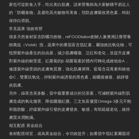
家也可從飲食入手，吃出美白肌膚。請來營養師為大家解構平易近人
的「防曬食物」及避吃高光敏物等美食，預防皮膚吸收黑色素，時刻
保持白滑肌。
常見蔬果 強效有營
很多天然食材富含防曬功效物，reFOODlution創辧人兼澳洲註冊營養
師萬侃（Violet）指，蔬果中的番茄富含茄紅素，屬強效抗氧化物，可
抵禦紫外線產生的自由基，減少肌膚曬傷、泛紅和老化，並提升皮膚
對紫外線的耐受度。紅蘿蔔的β-胡蘿蔔素於體內可轉化成維他命A，
修護紫外線受損的皮膚角質層，強化肌膚屏障。藍莓含花青素和維他
命C，雙重抗氧化，抑制紫外線誘發的黑色素，能曬後修復、鎮靜發
炎肌膚。
另外，綠茶含茶多酚，當中最重要成分的兒茶素，可減輕紫外線對肌
膚造成的氧化傷害、降低曬傷紅腫。三文魚富優質Omega-3多元不飽
和脂肪酸，紓緩紫外線引發的皮膚發炎、敏感，有助延緩老化，維持
膚質水潤飽滿。
相互配搭 黃金組合
食材配搭得宜，成為黃金組合，令功效提升；如番茄中茄紅素屬脂溶