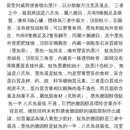
當受到威脅便會噴出墨汁，以分散敵方注意及逃走。 三者
之中，最易辨認是八爪魚，屬八腕目，共有8條腕足及吸
盤，擁有3個心臟，體積為三者中最大，頂部較小，呈圓
形，沒有硬殼或軟骨，可以整隻食用。墨魚和魷魚外形相
近，均有8隻腕足及2隻長觸手，同屬十腕總目。其中墨魚
外形肥肥矮矮，頂部呈橢圓形，內藏一個船形石灰質硬殼
（墨魚骨）。墨魚一如其名，擁有豐富的墨汁。魷魚則外
形細長，頂部呈三角形，內藏有一條透明軟骨，眼睛沒有
薄膜覆蓋直接外露。魷魚墨囊較細小，故墨汁也較少。 無
論是八爪魚、墨魚還是魷魚，均是營養豐富的食材，富含
蛋白質及鉀、鈣、鎂、鋅等礦物質元素。三者蛋白質成分
相差不大，蛋白質含量相比雞胸肉毫不遜色，而且脂肪含
量及熱量不高，屬低脂食材（見附表）。墨魚膽固醇僅魷
魚一半 八爪魚最低 不過，它們的膽固醇及嘌呤含量亦不
容忽視。雖然現時未有對膳食膽固醇的攝取限制作出建
議，但普遍認為攝入量愈少愈好。魷魚的膽固醇是三者中
最高，墨魚的膽固醇是魷魚的一半，八爪魚就最低。冼雯