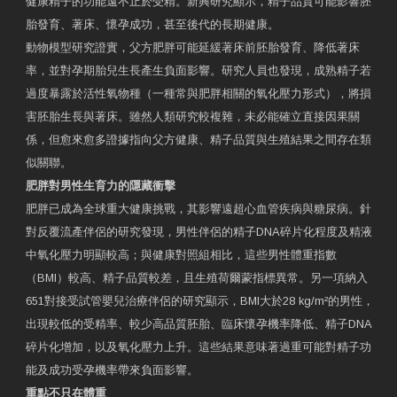
健康精子的功能遠不止於受精。新興研究顯示，精子品質可能影響胚
胎發育、著床、懷孕成功，甚至後代的長期健康。
動物模型研究證實，父方肥胖可能延緩著床前胚胎發育、降低著床
率，並對孕期胎兒生長產生負面影響。研究人員也發現，成熟精子若
過度暴露於活性氧物種（一種常與肥胖相關的氧化壓力形式），將損
害胚胎生長與著床。雖然人類研究較複雜，未必能確立直接因果關
係，但愈來愈多證據指向父方健康、精子品質與生殖結果之間存在類
似關聯。
肥胖對男性生育力的隱藏衝擊
肥胖已成為全球重大健康挑戰，其影響遠超心血管疾病與糖尿病。針
對反覆流產伴侶的研究發現，男性伴侶的精子DNA碎片化程度及精液
中氧化壓力明顯較高；與健康對照組相比，這些男性體重指數
（BMI）較高、精子品質較差，且生殖荷爾蒙指標異常。另一項納入
651對接受試管嬰兒治療伴侶的研究顯示，BMI大於28 kg/m²的男性，
出現較低的受精率、較少高品質胚胎、臨床懷孕機率降低、精子DNA
碎片化增加，以及氧化壓力上升。這些結果意味著過重可能對精子功
能及成功受孕機率帶來負面影響。
重點不只在體重