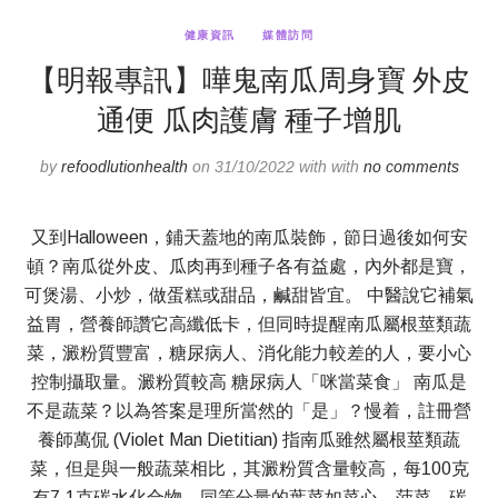
健康資訊
媒體訪問
【明報專訊】嘩鬼南瓜周身寶 外皮
通便 瓜肉護膚 種子增肌
by
refoodlutionhealth
on 31/10/2022 with with
no comments
又到Halloween，鋪天蓋地的南瓜裝飾，節日過後如何安
頓？南瓜從外皮、瓜肉再到種子各有益處，內外都是寶，
可煲湯、小炒，做蛋糕或甜品，鹹甜皆宜。 中醫說它補氣
益胃，營養師讚它高纖低卡，但同時提醒南瓜屬根莖類蔬
菜，澱粉質豐富，糖尿病人、消化能力較差的人，要小心
控制攝取量。澱粉質較高 糖尿病人「咪當菜食」 南瓜是
不是蔬菜？以為答案是理所當然的「是」？慢着，註冊營
養師萬侃 (Violet Man Dietitian) 指南瓜雖然屬根莖類蔬
菜，但是與一般蔬菜相比，其澱粉質含量較高，每100克
有7.1克碳水化合物，同等分量的葉菜如菜心、菠菜，碳