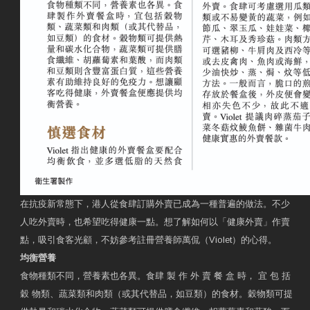
在抗疫新常態下，港人從食肆訂購外賣已成為一種普遍的做法。不少
人吃外賣時，也希望吃得健康一點。想了解如何以「健康外賣」作賣
點，吸引食客光顧，不妨參考註冊營養師萬侃（Violet）的心得。
均衡營養
食物種類不同，營養素也各異。食肆 製 作 外 賣 餐 盒 時， 宜 包 括
穀 物類、蔬菜類和肉類（或其代替品，如豆類）的食材。穀物類可提