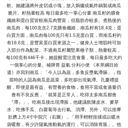
軟。她建議將外皮切成小塊，放入焗爐或氣炸鍋製成南瓜
脆片。籽熱量較高 每日最多吃一掌心分量 南瓜籽的膳食
纖維和蛋白質皆較南瓜肉豐富，但脂肪亦較多。煮熟後的
南瓜肉，每100克含2.7克膳食纖維，南瓜籽有18.4克；蛋
白質方面，南瓜肉每100克只有1.5克蛋白質，而南瓜籽約
有18.6克，是豐富蛋白質來源之一，健身人士增肌時可加
入部分作為配菜。不過南瓜籽屬堅果種子類，熱量較高，
每100克有446千卡，她提醒需注意食量，每日最多吃大約
一個掌心的分量。補脾胃 益氣 分利小便 《本草綱目拾
遺》亦寫到南瓜：「今人以為蔬，多食反壅氣滯膈」，指
當時的人認為南瓜是蔬菜，多吃卻出現氣滯。孔慶禮提
醒，即便是最有益、有營養的食物，食用不當或食過量仍
會有不良反應，「就算是正常人，吃得太多南瓜都會
『滯』」。吃南瓜後出現滯脹，他建議飲陳皮水、麥芽
水，吃佛手瓜、白蘿蔔等去行氣、消滯。另外，可以按摩
肚臍上方4寸中脘穴（右圖），「用手輕輕按揉或以暖水
袋暖敷，有少許陽氣推動氣的運行，可以消除胃脹」。他