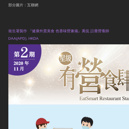
部分圖片：互聯網
原文網址：天然食材 吃出防曬美肌 | 東方日報 | 副刊
Contact Us
衛生署製作 『健康外賣美食 色香味營兼備』萬侃 註冊營養師
DAA(APD), HKDA