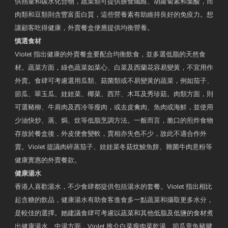
供熱量和碳水化合物，蔬菜類可提供膳食纖維、胡蘿蔔素和葉酸，而
肉類和豆類則含豐富蛋白質，這些營養素有助維持良好的免疫力。想
讓顧客吃得健康，外賣餐盒便應提供均衡營養。
慎選食材
Violet 指出健康的外賣餐盒要配合均衡飲食，並多選低脂的天然食
材。蔬菜方面，綠色蔬菜如菜心、白菜及西蘭花容易變黃，不宜用作
外賣。食肆可考慮選用瓜類、菇菌類或不易變黃的蔬菜，例如茄子、
節瓜、翠玉瓜、娃娃菜、椰菜、西芹、木耳及秀珍菇。肉類方面，則
可選豬柳、牛肩肉及西冷等瘦肉，或去皮禽肉、魚肉或海鮮，並使用
少油快炒、蒸、焗、炆等低脂烹調方法。一般而言，脆口的煎炸食物
存放於餐盒後，外皮便會變軟，賣相亦失色不少，故此不適合作外
賣。Violet 提議肉碎蒸茄子、娃娃菜冬菇炆鯪魚餅、雜菌牛肉意粉等
健康實惠的外賣餐款。
健康湯水
香港人喜歡湯水，不少食肆都提供包括湯水的套餐。Violet 指出相比
起含糖的飲品，健康湯水有助食客進食多一點蔬菜和攝取更多水分，
是較佳的選擇。她建議食肆可考慮以蔬菜和其他低脂及低鹽的食材煮
出健康湯水。中湯方面，Violet 推介白菜瘦肉菜乾湯、節瓜章魚豬腱