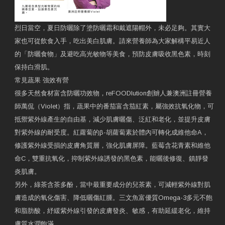
烈日當空，夏日防曬除了塗防曬霜和戴遮陽帽外，未必足夠。其實大
家也可從飲食入手，吃出美白肌膚。請來營養師為大家解構平易近人
的「防曬食物」及避吃高光敏物等美食，預防皮膚吸收黑色素，時刻
保持白滑肌。
常見蔬果 強效有營
很多天然食材富含防曬功效物，reFOODlution創辧人兼澳洲註冊營養
師萬侃（Violet）指，蔬果中的番茄富含茄紅素，屬強效抗氧化物，可
抵禦紫外線產生的自由基，減少肌膚曬傷、泛紅和老化，並提升皮膚
對紫外線的耐受度。紅蘿蔔的β-胡蘿蔔素於體內可轉化成維他命A，
修護紫外線受損的皮膚角質層，強化肌膚屏障。藍莓含花青素和維他
命C，雙重抗氧化，抑制紫外線誘發的黑色素，能曬後修復、鎮靜發
炎肌膚。
另外，綠茶含茶多酚，當中最重要成分的兒茶素，可減輕紫外線對肌
膚造成的氧化傷害、降低曬傷紅腫。三文魚富優質Omega-3多元不飽
和脂肪酸，紓緩紫外線引發的皮膚發炎、敏感，有助延緩老化，維持
膚質水潤飽滿。