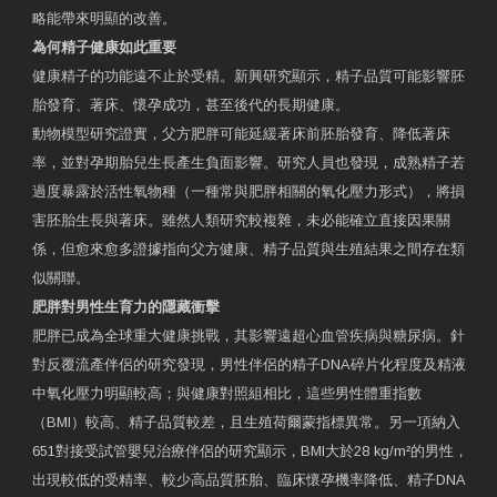
略能帶來明顯的改善。
為何精子健康如此重要
健康精子的功能遠不止於受精。新興研究顯示，精子品質可能影響胚
胎發育、著床、懷孕成功，甚至後代的長期健康。
動物模型研究證實，父方肥胖可能延緩著床前胚胎發育、降低著床
率，並對孕期胎兒生長產生負面影響。研究人員也發現，成熟精子若
過度暴露於活性氧物種（一種常與肥胖相關的氧化壓力形式），將損
害胚胎生長與著床。雖然人類研究較複雜，未必能確立直接因果關
係，但愈來愈多證據指向父方健康、精子品質與生殖結果之間存在類
似關聯。
肥胖對男性生育力的隱藏衝擊
肥胖已成為全球重大健康挑戰，其影響遠超心血管疾病與糖尿病。針
對反覆流產伴侶的研究發現，男性伴侶的精子DNA碎片化程度及精液
中氧化壓力明顯較高；與健康對照組相比，這些男性體重指數
（BMI）較高、精子品質較差，且生殖荷爾蒙指標異常。另一項納入
651對接受試管嬰兒治療伴侶的研究顯示，BMI大於28 kg/m²的男性，
出現較低的受精率、較少高品質胚胎、臨床懷孕機率降低、精子DNA