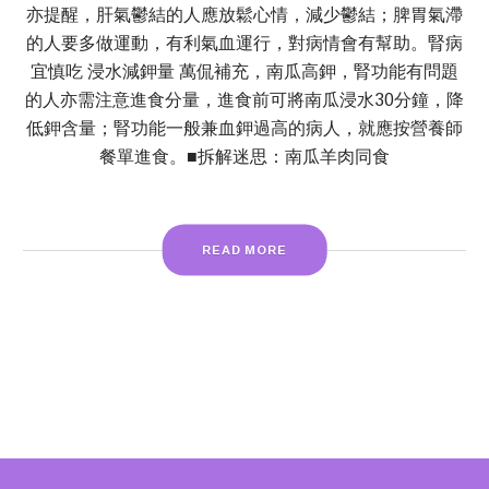
亦提醒，肝氣鬱結的人應放鬆心情，減少鬱結；脾胃氣滯
的人要多做運動，有利氣血運行，對病情會有幫助。腎病
宜慎吃 浸水減鉀量 萬侃補充，南瓜高鉀，腎功能有問題
的人亦需注意進食分量，進食前可將南瓜浸水30分鐘，降
低鉀含量；腎功能一般兼血鉀過高的病人，就應按營養師
餐單進食。■拆解迷思：南瓜羊肉同食
READ MORE