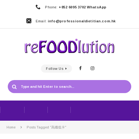
Phone:
+852 6095 3702 WhatsApp
Email:
info@professionaldietitian.com.hk
Follow Us
Home
Posts Tagged "高纖低卡"