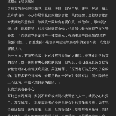
或增心血管病風險
含麩質的食物包括麵包、意粉、薄餅、穀物早餐、餅乾、啤酒、威士
忌和豉油等，不少都屬常見的穀物類食物，萬侃提醒，全穀物食物如
全麥麵包和意粉等，除麩質外同時含有蛋白質、維他命B、礦物質如
鐵、鋅、銅和鎂等，如果戒掉麩質食物，也會減少吸收同時存在的營
養素，「而麩質本身是其中一種益生元，有助腸道中益生菌(雙歧桿
菌)的活性。」如益生菌不足便有可能破壞腸道中的菌群平衡，或會影
響抵抗力。
另一方面，有研究指出，對於沒有乳糜瀉的人來說，長期食用含麩質
的食物，並不會影響患心臟病的風險，但相反，長期避免食用含麩質
食物會增加心血管疾病風險。萬侃解釋，「原因有可能是少吃了全穀
物。有很多研究都指出，食用足夠的全穀物對身體有益，例如降低患
上心臟病、中風和糖尿病的風險。」
乳糜瀉患者要小心
至於患有乳糜瀉、麩質不耐症或者對小麥過敏的人士，就要小心麩質
了。萬侃解釋，「乳糜瀉患者的免疫系統會對麩質作出反應，如不完
全戒除麩質，會有腹脹、肚瀉、反胃等徵狀，影響營養素吸收，除體