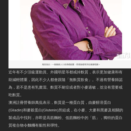
近年有不少頂級運動員、外國明星等都戒掉麩質，表示更加健康和有
助減輕體重，因此不少人都會跟隨「無麩質飲食」。不過有營養師認
為，若不是患有乳糜瀉、麩質不耐症或者對小麥過敏，並沒有需要戒
吃麩質。
澳洲註冊營養師萬侃表示，麩質是一種蛋白質，由麥醇溶蛋白
(Gliadin)和麥穀蛋白(Glutenin)所組成，在小麥、大麥和黑麥及相關的
製成品中找到，亦即是高筋麵粉、低筋麵粉中的「筋」，獨特的蛋白
質複合物令麵糰有黏性和彈性。