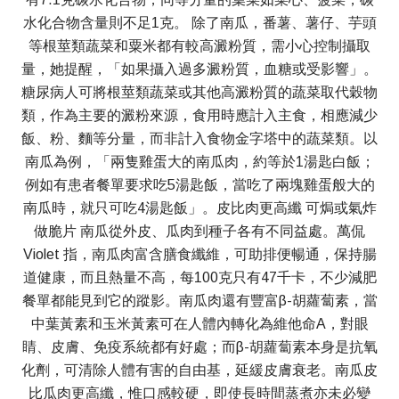
水化合物含量則不足1克。 除了南瓜，番薯、薯仔、芋頭
等根莖類蔬菜和粟米都有較高澱粉質，需小心控制攝取
量，她提醒，「如果攝入過多澱粉質，血糖或受影響」。
糖尿病人可將根莖類蔬菜或其他高澱粉質的蔬菜取代穀物
類，作為主要的澱粉來源，食用時應計入主食，相應減少
飯、粉、麵等分量，而非計入食物金字塔中的蔬菜類。以
南瓜為例，「兩隻雞蛋大的南瓜肉，約等於1湯匙白飯；
例如有患者餐單要求吃5湯匙飯，當吃了兩塊雞蛋般大的
南瓜時，就只可吃4湯匙飯」。皮比肉更高纖 可焗或氣炸
做脆片 南瓜從外皮、瓜肉到種子各有不同益處。萬侃
Violet 指，南瓜肉富含膳食纖維，可助排便暢通，保持腸
道健康，而且熱量不高，每100克只有47千卡，不少減肥
餐單都能見到它的蹤影。南瓜肉還有豐富β-胡蘿蔔素，當
中葉黃素和玉米黃素可在人體內轉化為維他命A，對眼
睛、皮膚、免疫系統都有好處；而β-胡蘿蔔素本身是抗氧
化劑，可清除人體有害的自由基，延緩皮膚衰老。南瓜皮
比瓜肉更高纖，惟口感較硬，即使長時間蒸煮亦未必變