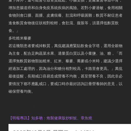
重下降外，還可能會引致骨質疏鬆、小腸受損，更嚴重會導致不育，
增加患腸道癌和自身免疫系統疾病的風險。若對小麥過敏，食用相關
食物則會口腫、面腫、皮膚痕癢、肚瀉和呼吸困難；麩質不耐症患者
進食麩質食物後症狀相對較輕，會肚瀉、腹脹等，須選擇低麩質飲
食。」
多吃糙米藜麥
若這幾類患者要戒掉麩質，萬侃建議應緊貼飲食金字塔，選用全穀物
為主食，配合足夠蔬菜水果、適量蛋白質以及小量鹽、油、糖，「而
選擇無麩質穀物類如糙米、紅米、藜麥、蕎麥或小米時，建議少選擇
經過加工處理的，因為油分和糖分相對較高，卡路里會更高。」萬侃
最後提醒，長期戒口容易造成營養不均衡，甚至營養不良，因此非必
要情況下都不應亂戒口，要戒口時亦最好諮詢註冊營養師的意見，以
確保營養均衡。
AM730
執業註冊營養師 Violet Man
【明報專訊】知多啲：炮製健康版炒鮮魷、章魚燒