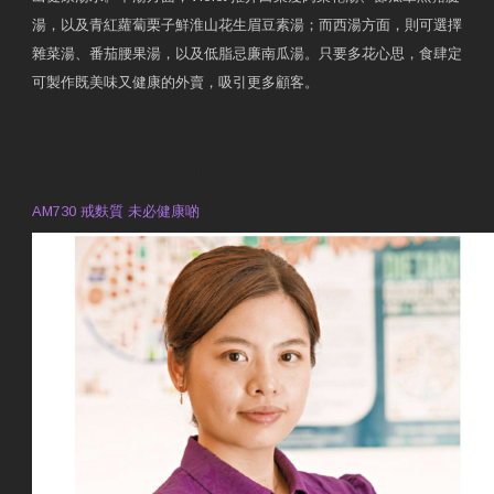
湯，以及青紅蘿蔔栗子鮮淮山花生眉豆素湯；而西湯方面，則可選擇
雜菜湯、番茄腰果湯，以及低脂忌廉南瓜湯。只要多花心思，食肆定
可製作既美味又健康的外賣，吸引更多顧客。
衛生署製作 星級有營食肆
預約註冊營養師 Violet Man
專業範疇
AM730 戒麩質 未必健康啲