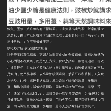
魷魚、墨魚、八爪魚各有「招牌菜」，由大牌檔走到家中飯桌的豉椒
炒鮮魷，由日本紅到香港街頭的章魚燒，還有食到一口「烏卒卒」的
墨汁意粉。如何烹調最健康呢？
豉椒炒鮮魷 易潔鑊快炒減油
註冊營養師萬侃指出，烹調方法影響食材的營養價值。豉椒炒鮮魷的
核心問題不在魷魚，而是烹飪方式。食肆烹調時一般會先泡油，導致
用油量較多，且豆豉和醬油含鈉（鹽）量較高。自家健康烹調的重點
是減油，使用易潔鑊，以小量油噴灑鑊面，炒香豆豉和香料，加入魷
魚快炒。此外，選擇低鹽豆豉，減少醬油和蠔油的用量，多用蒜、
薑、胡椒來調味，減低鈉質攝取；同時大幅增加三色椒、洋葱、芹
菜、西蘭花等蔬菜的比例。註冊營養師冼雯菁亦強調，少油少鹽少糖
是健康法則，豉椒炒魷講求鑊氣，用油少不免，用易潔鑊炒可減少用
油；同時調節豆豉用量，多用薑、蒜等天然調味料來增加風味。