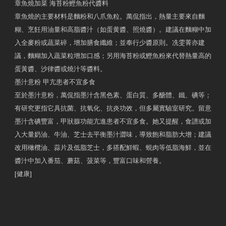
章魚燒加菜 海苔粉鰹魚粉代醬料
章魚燒的主要材料是麵粉和八爪魚粒。萬侃指出，熱量主要來自麵
糊、烹飪用油量和高脂醬汁（如蛋黄醬、照燒醬）。建議在麵糊中加
入全麥粉或蔬菜碎，增加膳食纖維；並奉行少醬原則。冼雯菁亦建
議，麵糊加入蔬菜粒增加口感；另用海苔粉或鰹魚粉來代替熱量高的
蛋黃醬、沙律醬或燒汁等醬料。
墨汁意粉 甲亢患者不宜多食
至於墨汁意粉，萬侃指墨汁含黑色素、蛋白質、多醣體、鐵、碘等；
有研究更指它具抗菌、抗氧化、抗炎功效，但多屬實驗室研究。留意
墨汁含碘豐富，甲狀腺功能亢進患者不宜多食。她又提醒，食譜或加
入大量奶油、牛油、芝士去平衡墨汁澀味，導致飽和脂肪大增；建議
改用橄欖油、蒜片及低脂芝士，多搭配鮮蝦、蜆肉等低脂海鮮，並在
醬汁中加入番茄、蘑菇、菠菜等，豐富口味和營養。
[健康]
原文網址
約見營養師