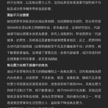
碎片化增加，以及氧化壓力上升。這些結果意味著過重可能對精子功
能及成功受孕機率帶來負面影響。
重點不只在體重
雖然肥胖常與較差的生殖結果相關，但此關聯並非絕對。部分研究發
現BMI與生育結果之間關聯性低；更有趣的是，近期研究指出，代謝
健康可能比體重本身更為重要。研究人員觀察到，即使肥胖但「代謝
健康」的男性，其精液品質參數與健康體重者相近；反之，肥胖同時
合併代謝功能障礙（如葡萄糖耐受不良及肝臟健康不佳）的男性，精
子數量顯著偏低。這傳遞了重要訊息：改善代謝健康，或許與達到特
定體重數字同等重要，甚至更為關鍵。
氧化壓力在精子損傷中的角色
連結不良營養與生育力的關鍵機制之一為氧化壓力。活性氧物種為體
內自然產生，但當肥胖、不良飲食、吸菸、過量飲酒、睡眠不足及慢
性壓力等因素使其濃度過高時，便會損害精子膜與DNA。高氧化壓力
與精子活動力下降、精子數量減少、精子DNA碎片化加劇、胚胎品質
變差及著床率降低有關。身為生育營養師，我的優先任務之一，即是
透過實證營養與生活型態介入，協助客戶降低氧化壓力。