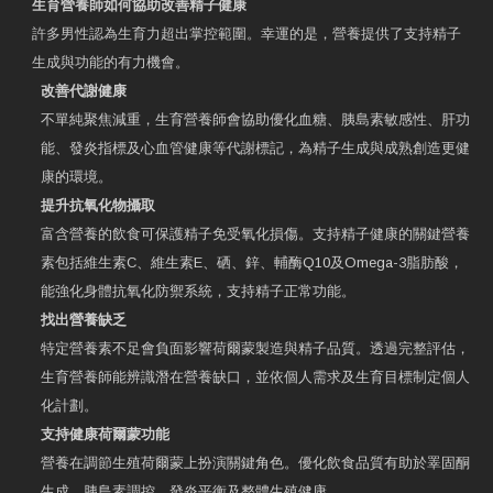
生育營養師如何協助改善精子健康
許多男性認為生育力超出掌控範圍。幸運的是，營養提供了支持精子
生成與功能的有力機會。
改善代謝健康
不單純聚焦減重，生育營養師會協助優化血糖、胰島素敏感性、肝功
能、發炎指標及心血管健康等代謝標記，為精子生成與成熟創造更健
康的環境。
提升抗氧化物攝取
富含營養的飲食可保護精子免受氧化損傷。支持精子健康的關鍵營養
素包括維生素C、維生素E、硒、鋅、輔酶Q10及Omega-3脂肪酸，
能強化身體抗氧化防禦系統，支持精子正常功能。
找出營養缺乏
特定營養素不足會負面影響荷爾蒙製造與精子品質。透過完整評估，
生育營養師能辨識潛在營養缺口，並依個人需求及生育目標制定個人
化計劃。
支持健康荷爾蒙功能
營養在調節生殖荷爾蒙上扮演關鍵角色。優化飲食品質有助於睪固酮
生成、胰島素調控、發炎平衡及整體生殖健康。