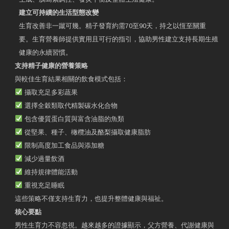
建立可持續的生活型態改變
生育改善非一蹴可幾。精子發育約需70至90天，持之以恆至關重
要。生育營養師提供實用且可行的指引，協助男性建立支持長期生殖
健康的永續習慣。
支持精子健康的營養策略
與較佳生育結果相關的飲食模式包括：
攝取充足多彩蔬果
選擇全穀類取代精製碳水化合物
包含優質蛋白質與富含油脂的魚類
從堅果、種子、橄欖油及酪梨攝取健康脂肪
限制高度加工食品與添加糖
減少過量飲酒
維持規律體能活動
重視充足睡眠
這些策略不僅支持生育力，也提升整體健康與福祉。
核心要點
男性生育力不容忽視。越來越多的證據顯示，父方營養、代謝健康與