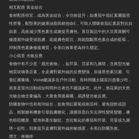
相互配搭 黃金組合
食材配搭得宜，成為黃金組合，令功效提升；如番茄中茄紅素屬脂溶
性營養，配堅果的健康油脂與維他命E，可助人體吸收茄紅素及對抗自
由基，高效減少黑色素生成兼提亮膚色。黃豆製品中的大豆異黃酮可
修護紫外線受損肌膚、延緩膚色暗沉，與能阻斷黑色素合成的藍莓，
抑制黑色素兼修復膚質，令美白效果更為持久穩定。
小心留意 光敏反應
食物中有不少是「感光食物」，如芹菜、芫荽和九層塔，含典型光敏
物質呋喃香豆素，令皮膚對紫外線的反應變強，加速黑色素沉澱、引
發紅腫癢痛。Violet建議多在戶外活動、長時間曬太陽當日盡量少吃，
就算是室內活動或短時間外出者也不建議多吃。此外，無花果的天然
光敏合物含量偏高，大量食用後暴曬，易誘發光敏反應。
防曬食物中也有相沖組合，如食用紅蘿蔔或南瓜時，避免甜飲或甜
品，精製糖有機會引發肌膚糖化，讓膠原蛋白失去彈性變黃變脆，膚
色暗啞蠟黃、鬆弛和產生皺紋。含抗氧化的番茄和芹菜、芫荽或九層
塔一起吃，則會提升皮膚對紫外線的敏感度，令美白防曬失效。
撰文：林佩婷