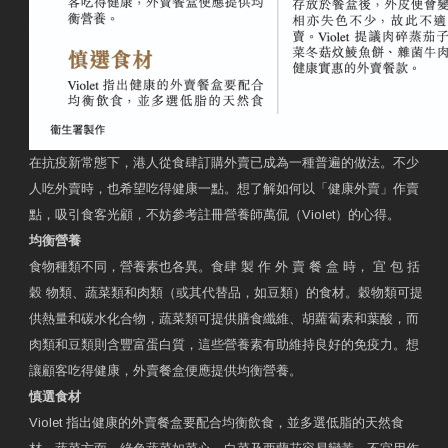
在抗疫新常態下，港人從食肆訂購外賣已成為一種普遍的做法。不少
人吃外賣時，也希望吃得健康一點。想了解如何以「健康外賣」作賣
點，吸引食客光顧，不妨參考註冊營養師萬侃（Violet）的心得。
均衡營養
食物種類不同，營養素也各異。食肆 製 作 外 賣 餐 盒 時， 宜 包 括
穀 物類、蔬菜類和肉類（或其代替品，如豆類）的食材。穀物類可提
供熱量和碳水化合物，蔬菜類可提供膳食纖維、胡蘿蔔素和葉酸，而
肉類和豆類則含豐富蛋白質，這些營養素有助維持良好的免疫力。想
讓顧客吃得健康，外賣餐盒便應提供均衡營養。
慎選食材
Violet 指出健康的外賣餐盒要配合均衡飲食，並多選低脂的天然食