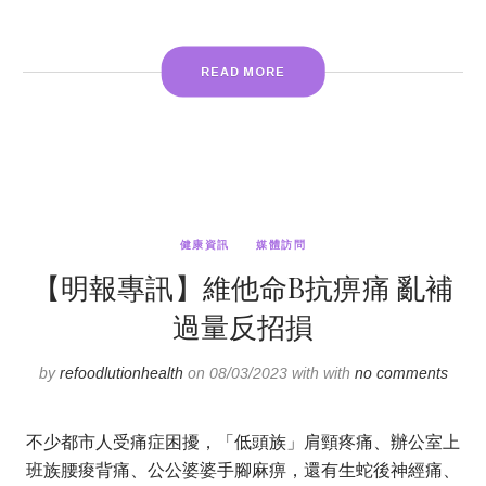
READ MORE
健康資訊
媒體訪問
【明報專訊】維他命B抗痹痛 亂補
過量反招損
by
refoodlutionhealth
on 08/03/2023 with with
no comments
不少都市人受痛症困擾，「低頭族」肩頸疼痛、辦公室上
班族腰痠背痛、公公婆婆手腳麻痹，還有生蛇後神經痛、