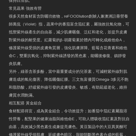
保持白滑肌。
常見蔬果 強效有營
很多天然食材富含防曬功效物，reFOODlution創辧人兼澳洲註冊營養
師萬侃（Violet）指，蔬果中的番茄富含茄紅素，屬強效抗氧化物，可
抵禦紫外線產生的自由基，減少肌膚曬傷、泛紅和老化，並提升皮膚
對紫外線的耐受度。紅蘿蔔的β-胡蘿蔔素於體內可轉化成維他命A，
修護紫外線受損的皮膚角質層，強化肌膚屏障。藍莓含花青素和維他
命C，雙重抗氧化，抑制紫外線誘發的黑色素，能曬後修復、鎮靜發
炎肌膚。
另外，綠茶含茶多酚，當中最重要成分的兒茶素，可減輕紫外線對肌
膚造成的氧化傷害、降低曬傷紅腫。三文魚富優質Omega-3多元不飽
和脂肪酸，紓緩紫外線引發的皮膚發炎、敏感，有助延緩老化，維持
膚質水潤飽滿。
相互配搭 黃金組合
食材配搭得宜，成為黃金組合，令功效提升；如番茄中茄紅素屬脂溶
性營養，配堅果的健康油脂與維他命E，可助人體吸收茄紅素及對抗自
由基，高效減少黑色素生成兼提亮膚色。黃豆製品中的大豆異黃酮可
修護紫外線受損肌膚、延緩膚色暗沉，與能阻斷黑色素合成的藍莓，