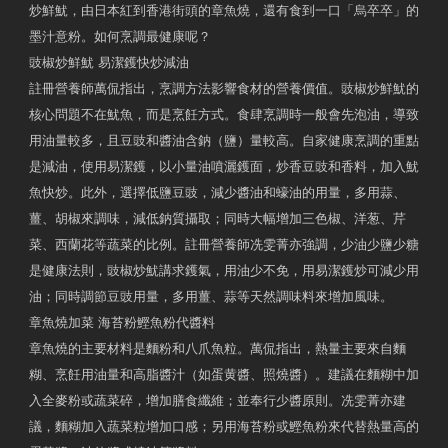
炒鮮魷，由日本紅到香港街頭的章魚燒，還有食到一口「烏卒卒」的
墨汁意粉。如何烹調最健康呢？
豉椒炒鮮魷 易潔鑊快炒減油
註冊營養師萬侃指出，烹調方法影響食材的營養價值。豉椒炒鮮魷的
核心問題不在魷魚，而是烹飪方式。食肆烹調時一般會先泡油，導致
用油量較多，且豆豉和醬油含鈉（鹽）量較高。自家健康烹調的重點
是減油，使用易潔鑊，以小量油噴灑鑊面，炒香豆豉和香料，加入魷
魚快炒。此外，選擇低鹽豆豉，減少醬油和蠔油的用量，多用蒜、
薑、胡椒來調味，減低鈉質攝取；同時大幅增加三色椒、洋葱、芹
菜、西蘭花等蔬菜的比例。註冊營養師冼雯菁亦強調，少油少鹽少糖
是健康法則，豉椒炒魷講求鑊氣，用油少不免，用易潔鑊炒可減少用
油；同時調節豆豉用量，多用薑、蒜等天然調味料來增加風味。
章魚燒加菜 海苔粉鰹魚粉代醬料
章魚燒的主要材料是麵粉和八爪魚粒。萬侃指出，熱量主要來自麵
糊、烹飪用油量和高脂醬汁（如蛋黄醬、照燒醬）。建議在麵糊中加
入全麥粉或蔬菜碎，增加膳食纖維；並奉行少醬原則。冼雯菁亦建
議，麵糊加入蔬菜粒增加口感；另用海苔粉或鰹魚粉來代替熱量高的