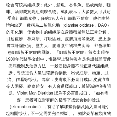
物含有較高組織胺；此外，鯖魚、吞拿魚、熟成肉類、咖
啡、酒都屬於高組織胺食物。萬侃表示，大多數人可以耐
受高組織胺食物，僅約1%人有組織胺不耐症，他們由於
體內缺乏一種稱為二胺氧化酶（diamine oxidase，DAO）
的消化酶，使食物中的組織胺在身體積聚無法正常分解，
引起皮疹、蕁麻疹、呼吸困難、皮膚痕癢等徵狀。患上腸
胃或肝臟疾病、壓力大、腸道微生物群失衡等，都會增加
患組織胺不耐症的風險。 「組織胺不耐症」首次出現在
1980年代醫學文獻中，惟醫學上暫時沒有足夠證據證實此
疾病機制及治療方法，一般泛指身體不能正常代謝組織
胺，導致進食大量組織胺食物後，出現紅疹、頭痛、肚
痛、作嘔等徵狀。 專家：皮膚痕不必盲目戒口 皮膚痕癢
令人困擾、寢食難安，有人會選擇戒口，希望減輕痕癢問
題。Violet Man Dietitian 認為不必盲目戒口，「如有需
要，患者可在營養師的指導下接受食物排除法
（elimination diet），有助了解哪些食物及攝入量可能引
起相關徵狀，不一定需要完全戒斷」。 如懷疑某種類食物