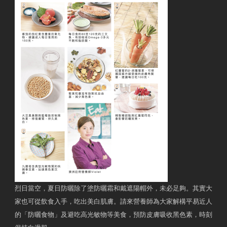
烈日當空，夏日防曬除了塗防曬霜和戴遮陽帽外，未必足夠。其實大
家也可從飲食入手，吃出美白肌膚。請來營養師為大家解構平易近人
的「防曬食物」及避吃高光敏物等美食，預防皮膚吸收黑色素，時刻