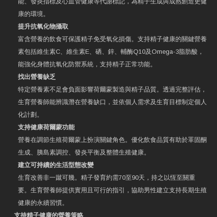
能、發炎指標及心血管健康等代謝標記，為精子生成與成熟創造更健
康的環境。
提升抗氧化物攝取
富含營養的飲食可保護精子免受氧化損傷。支持精子健康的關鍵營養
素包括維生素C、維生素E、硒、鋅、輔酶Q10及Omega-3脂肪酸，
能強化身體抗氧化防禦系統，支持精子正常功能。
找出營養缺乏
特定營養素不足會負面影響荷爾蒙製造與精子品質。透過完整評估，
生育營養師能辨識潛在營養缺口，並依個人需求及生育目標制定個人
化計劃。
支持健康荷爾蒙功能
營養在調節生殖荷爾蒙上扮演關鍵角色。優化飲食品質有助於睪固酮
生成、胰島素調控、發炎平衡及整體生殖健康。
建立可持續的生活型態改變
生育改善非一蹴可幾。精子發育約需70至90天，持之以恆至關重
要。生育營養師提供實用且可行的指引，協助男性建立支持長期生殖
健康的永續習慣。
支持精子健康的營養策略