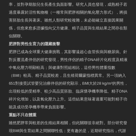
率，並對孕期胎兒生長產生負面影響。研究人員也發現，成熟精子若
過度暴露於活性氧物種（一種常與肥胖相關的氧化壓力形式），將損
害胚胎生長與著床。雖然人類研究較複雜，未必能確立直接因果關
係，但愈來愈多證據指向父方健康、精子品質與生殖結果之間存在類
似關聯。
肥胖對男性生育力的隱藏衝擊
肥胖已成為全球重大健康挑戰，其影響遠超心血管疾病與糖尿病。針
對反覆流產伴侶的研究發現，男性伴侶的精子DNA碎片化程度及精液
中氧化壓力明顯較高；與健康對照組相比，這些男性體重指數
（BMI）較高、精子品質較差，且生殖荷爾蒙指標異常。另一項納入
651對接受試管嬰兒治療伴侶的研究顯示，BMI大於28 kg/m²的男性，
出現較低的受精率、較少高品質胚胎、臨床懷孕機率降低、精子DNA
碎片化增加，以及氧化壓力上升。這些結果意味著過重可能對精子功
能及成功受孕機率帶來負面影響。
重點不只在體重
雖然肥胖常與較差的生殖結果相關，但此關聯並非絕對。部分研究發
現BMI與生育結果之間關聯性低；更有趣的是，近期研究指出，代謝