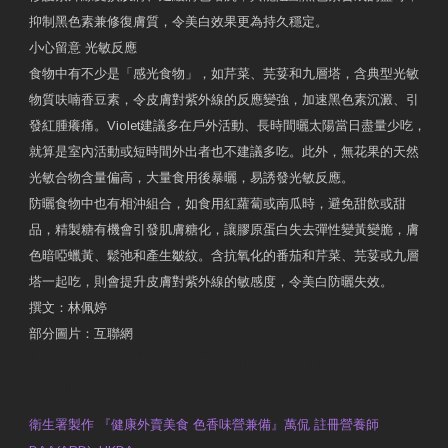
抑制黑色素兼修復膚質，令美白效果更為持久穩定。
小心留意 光敏反應
食物中有不少是「感光食物」，如芹菜、芫荽和九層塔，含典型光敏
物質呋喃香豆素，令皮膚對紫外線的反應變強，加速黑色素沉澱、引
發紅腫癢痛。Violet建議多在戶外活動、長時間曬太陽當日盡量少吃，
就算是室內活動或短時間外出者也不建議多吃。此外，無花果的天然
光敏合物含量偏高，大量食用後暴曬，易誘發光敏反應。
防曬食物中也有相沖組合，如食用紅蘿蔔或南瓜時，避免甜飲或甜
品，精製糖有機會引發肌膚糖化，讓膠原蛋白失去彈性變黃變脆，膚
色暗啞蠟黃、鬆弛和產生皺紋。含抗氧化的番茄和芹菜、芫荽或九層
塔一起吃，則會提升皮膚對紫外線的敏感度，令美白防曬失效。
撰文：林佩婷
部分圖片：互聯網
原文網址：天然食材 吃出防曬美肌 | 東方日報 | 副刊
Contact Us
衛生署製作 『健康外賣美食 色香味營兼備』萬侃 註冊營養師