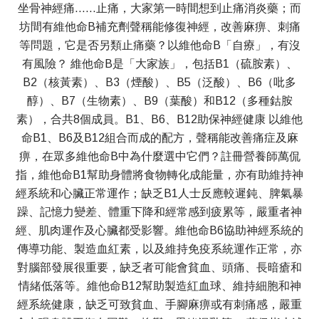
坐骨神經痛……止痛，大家第一時間想到止痛消炎藥；而
坊間有維他命B補充劑聲稱能修復神經，改善麻痹、刺痛
等問題，它是否另類止痛藥？以維他命B「自療」，有沒
有風險？ 維他命B是「大家族」，包括B1（硫胺素）、
B2（核黃素）、B3（煙酸）、B5（泛酸）、B6（吡多
醇）、B7（生物素）、B9（葉酸）和B12（多種鈷胺
素），合共8個成員。B1、B6、B12助保神經健康 以維他
命B1、B6及B12組合而成的配方，聲稱能改善痛症及麻
痹，在眾多維他命B中為什麼選中它們？註冊營養師萬侃
指，維他命B1幫助身體將食物轉化成能量，亦有助維持神
經系統和心臟正常運作；缺乏B1人士反應較遲鈍、脾氣暴
躁、記憶力變差、體重下降和經常感到疲累等，嚴重者神
經、肌肉運作及心臟都受影響。維他命B6協助神經系統的
傳導功能、製造血紅素，以及維持免疫系統運作正常，亦
對腦部發展很重要，缺乏者可能會貧血、頭痛、長暗瘡和
情緒低落等。維他命B12幫助製造紅血球、維持細胞和神
經系統健康，缺乏可致貧血、手腳麻痹或有刺痛感，嚴重