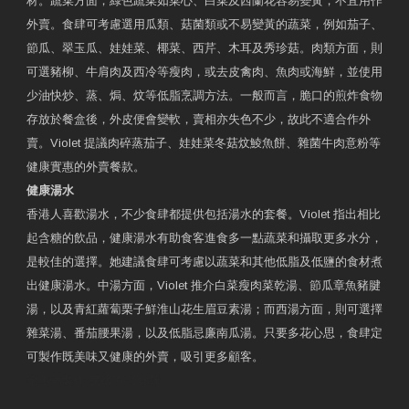
材。蔬菜方面，綠色蔬菜如菜心、白菜及西蘭花容易變黃，不宜用作
外賣。食肆可考慮選用瓜類、菇菌類或不易變黃的蔬菜，例如茄子、
節瓜、翠玉瓜、娃娃菜、椰菜、西芹、木耳及秀珍菇。肉類方面，則
可選豬柳、牛肩肉及西冷等瘦肉，或去皮禽肉、魚肉或海鮮，並使用
少油快炒、蒸、焗、炆等低脂烹調方法。一般而言，脆口的煎炸食物
存放於餐盒後，外皮便會變軟，賣相亦失色不少，故此不適合作外
賣。Violet 提議肉碎蒸茄子、娃娃菜冬菇炆鯪魚餅、雜菌牛肉意粉等
健康實惠的外賣餐款。
健康湯水
香港人喜歡湯水，不少食肆都提供包括湯水的套餐。Violet 指出相比
起含糖的飲品，健康湯水有助食客進食多一點蔬菜和攝取更多水分，
是較佳的選擇。她建議食肆可考慮以蔬菜和其他低脂及低鹽的食材煮
出健康湯水。中湯方面，Violet 推介白菜瘦肉菜乾湯、節瓜章魚豬腱
湯，以及青紅蘿蔔栗子鮮淮山花生眉豆素湯；而西湯方面，則可選擇
雜菜湯、番茄腰果湯，以及低脂忌廉南瓜湯。只要多花心思，食肆定
可製作既美味又健康的外賣，吸引更多顧客。
衛生署製作 星級有營食肆