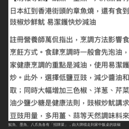
魷魚、墨魚、八爪魚各有「招牌菜」，由大牌檔走到家中飯桌的豉椒