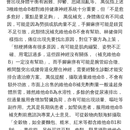
會出現身體平衡有困難、抑鬱、思緒混亂等。 萬侃指上述
3種維他命B都對維持健康神經系統十分重要，但「不是愈
多愈好，重點是要足夠」。 萬侃補充，身體痛症有不同成
因，可能是因為勞損或肌肉量不足，手腳麻痹可能是鎂質
不足引致，此類情况補充維他命B不會有幫助。林健偉同
樣指出，痛症出現先要找出原因，對症下藥方為上策，
「頸梗膊痛有很多原因，有可能是肌肉繃緊、姿勢不正
確、用電話過多，這些跟神經沒有關係，（補充維他命
B）一定沒有幫助」。而手腳麻痹有可能是腕管綜合徵、
椎間盤突出或腰骨退化壓住神經，需要經醫生診斷才能安
排合適治療方案。 萬侃提醒，攝取過量維他命B，不會有
額外功效，市面上出售的維他命B補充劑劑量一般遠超身
體所需，雖然維他命B為水溶性，多餘的會從尿液排出，
但過量服用會增加腎臟負荷，亦有可能出現頭暈、嘔吐等
副作用。尤其是長期病患者，如腎病患者，服用維他命B
補充劑前應諮詢專業人士意見。 可從穀物肉類海鮮攝取
「全穀物，如全麥麵包、糙米、紅米等都含維他命B1和
B6。」萬侃指，另外可從豆類、肉類、堅果攝取維他命