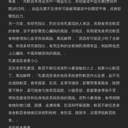
養素，「而麩質本身是其中一種益生元，有助腸道中益生菌(雙歧桿
菌)的活性。」如益生菌不足便有可能破壞腸道中的菌群平衡，或會影
響抵抗力。
另一方面，有研究指出，對於沒有乳糜瀉的人來說，長期食用含麩質
的食物，並不會影響患心臟病的風險，但相反，長期避免食用含麩質
食物會增加心血管疾病風險。萬侃解釋，「原因有可能是少吃了全穀
物。有很多研究都指出，食用足夠的全穀物對身體有益，例如降低患
上心臟病、中風和糖尿病的風險。」
乳糜瀉患者要小心
至於患有乳糜瀉、麩質不耐症或者對小麥過敏的人士，就要小心麩質
了。萬侃解釋，「乳糜瀉患者的免疫系統會對麩質作出反應，如不完
全戒除麩質，會有腹脹、肚瀉、反胃等徵狀，影響營養素吸收，除體
重下降外，還可能會引致骨質疏鬆、小腸受損，更嚴重會導致不育，
增加患腸道癌和自身免疫系統疾病的風險。若對小麥過敏，食用相關
食物則會口腫、面腫、皮膚痕癢、肚瀉和呼吸困難；麩質不耐症患者
進食麩質食物後症狀相對較輕，會肚瀉、腹脹等，須選擇低麩質飲
食。」
多吃糙米藜麥