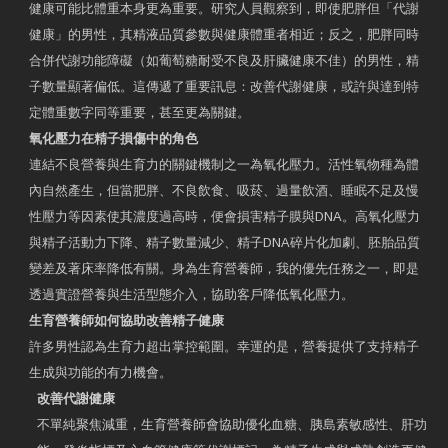
健康可能比體重本身更為重要。研究人員觀察到，即使肥胖但「代謝
健康」的男性，其精液品質參數與健康體重者相近；反之，肥胖同時
合併代謝功能障礙（如葡萄糖耐受不良及肝臟健康不佳）的男性，精
子數量顯著偏低。這傳遞了重要訊息：改善代謝健康，或許與達到特
定體重數字同等重要，甚至更為關鍵。
氧化壓力在精子損傷中的角色
連結不良營養與生育力的關鍵機制之一為氧化壓力。活性氧物種為體
內自然產生，但當肥胖、不良飲食、吸菸、過量飲酒、睡眠不足及慢
性壓力等因素使其濃度過高時，便會損害精子膜與DNA。高氧化壓力
與精子活動力下降、精子數量減少、精子DNA碎片化加劇、胚胎品質
變差及著床率降低有關。身為生育營養師，我的優先任務之一，即是
透過實證營養與生活型態介入，協助客戶降低氧化壓力。
生育營養師如何協助改善精子健康
許多男性認為生育力超出掌控範圍。幸運的是，營養提供了支持精子
生成與功能的有力機會。
改善代謝健康
不單純聚焦減重，生育營養師會協助優化血糖、胰島素敏感性、肝功