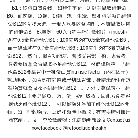
B1；從蛋白質食物，如雞牛羊豬、魚類等攝取維他命
B6。而肉類、魚類、奶類、蜆、生蠔、蟹和蛋等就是維他
命B12的食物來源。一般人只要飲食均衡，不難攝取足夠
的維他命B，她舉例，60克（約半杯）穀物片（muesli）
含有0.5毫克維他命B1；100克豬肉有0.5毫克維他命B6，
而一條蕉就有0.7毫克維他命B6；100克牛肉有3微克維他
命B12。 然而，腸胃功能差、曾接受胃部手術、素食者、
長者要留意會否攝取不足維他命B12。林健偉解釋，「維
他命B12要靠胃中一種蛋白質intrinsic factor（內在因子）
幫助吸收，如胃部有問題或已切除胃部，身體未能生產這
種物質就會吸收不到維他命B12」。另外，萬侃表示，維
他命B12主要是從魚、肉、蛋、奶中吸收，因此素食者容
易缺乏維他命B12，「可以從額外添加了維他命B12的食
物，如一些穀物片、豆奶和麵包中攝取，有需要時可服用
補充劑」。文：李欣敏編輯：朱建勳明報原文Contact us
nowfacebook @refoodlutionhealth