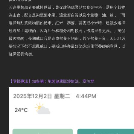
若這幾類患者要戒掉麩質，萬侃建議應緊貼飲食金字塔，選用全穀物
為主食，配合足夠蔬菜水果、適量蛋白質以及小量鹽、油、糖，「而
選擇無麩質穀物類如糙米、紅米、藜麥、蕎麥或小米時，建議少選擇
經過加工處理的，因為油分和糖分相對較高，卡路里會更高。」萬侃
最後提醒，長期戒口容易造成營養不均衡，甚至營養不良，因此非必
要情況下都不應亂戒口，要戒口時亦最好諮詢註冊營養師的意見，以
確保營養均衡。
AM730
執業註冊營養師 Violet Man
【明報專訊】知多啲：炮製健康版炒鮮魷、章魚燒