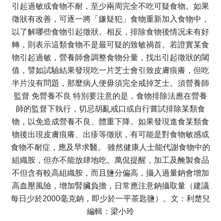
引起過敏或食物不耐，至少兩周完全不吃可疑食物。如果
徵狀有改善，可逐一將「嫌疑犯」食物重新加入食物中，
以了解哪些食物引起徵狀。相反，排除食物後情况未有好
轉，則表示這類食物不是最可疑的致敏禍首。若證實某食
物引起過敏，營養師會調整食物分量，找出引起徵狀的閾
值，譬如試驗結果發現吃一片芝士會引致皮膚痕癢，但吃
半片沒有問題，那麼病人便毋須完全戒掉芝士。須營養師
監督 免營養不良 特別要注意的是，食物排除法應在營養
師的監督下執行，切忌胡亂戒口或自行嘗試排除某類食
物，以免造成營養不良、體重下降。如果發現進食某類食
物後出現皮膚痕癢、出疹等徵狀，有可能是對食物敏感或
食物不耐症，應及早求醫。 雖然健康人士能代謝食物中的
組織胺，但亦不能放肆地吃。萬侃提醒，加工及醃製食品
不但含有較高組織胺，而且鹽分偏高，攝入過量鈉會增加
高血壓風險，增加腎臟負擔，日常應注意鈉攝取量（建議
每日少於2000毫克鈉，即少於一平茶匙鹽）。文：利楚兒
編輯：梁小玲