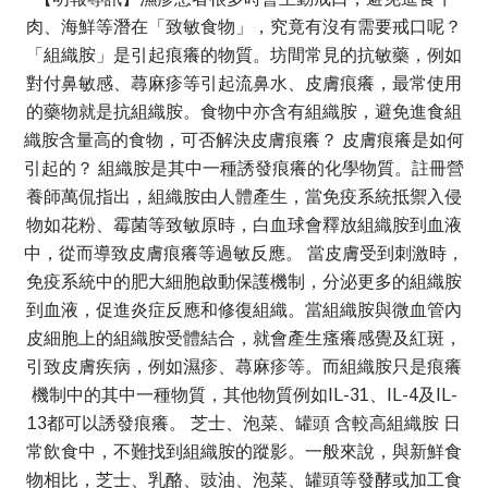
肉、海鮮等潛在「致敏食物」，究竟有沒有需要戒口呢？
「組織胺」是引起痕癢的物質。坊間常見的抗敏藥，例如
對付鼻敏感、蕁麻疹等引起流鼻水、皮膚痕癢，最常使用
的藥物就是抗組織胺。食物中亦含有組織胺，避免進食組
織胺含量高的食物，可否解決皮膚痕癢？ 皮膚痕癢是如何
引起的？ 組織胺是其中一種誘發痕癢的化學物質。註冊營
養師萬侃指出，組織胺由人體產生，當免疫系統抵禦入侵
物如花粉、霉菌等致敏原時，白血球會釋放組織胺到血液
中，從而導致皮膚痕癢等過敏反應。 當皮膚受到刺激時，
免疫系統中的肥大細胞啟動保護機制，分泌更多的組織胺
到血液，促進炎症反應和修復組織。當組織胺與微血管內
皮細胞上的組織胺受體結合，就會產生瘙癢感覺及紅斑，
引致皮膚疾病，例如濕疹、蕁麻疹等。而組織胺只是痕癢
機制中的其中一種物質，其他物質例如IL-31、IL-4及IL-
13都可以誘發痕癢。 芝士、泡菜、罐頭 含較高組織胺 日
常飲食中，不難找到組織胺的蹤影。一般來說，與新鮮食
物相比，芝士、乳酪、豉油、泡菜、罐頭等發酵或加工食