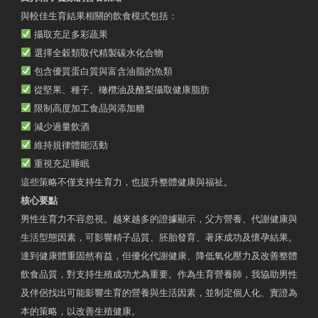
與較佳生育結果相關的飲食模式包括：
攝取充足多彩蔬果
選擇全穀類取代精製碳水化合物
包含優質蛋白質與富含油脂的魚類
從堅果、種子、橄欖油及酪梨攝取健康脂肪
限制高度加工食品與添加糖
減少過量飲酒
維持規律體能活動
重視充足睡眠
這些策略不僅支持生育力，也提升整體健康與福祉。
核心要點
男性生育力不容忽視。越來越多的證據顯示，父方營養、代謝健康與
生活型態因素，可影響精子品質、胚胎發育、著床成功及懷孕結果。
達到健康體重固然有益，但優化代謝健康、降低氧化壓力及改善整體
飲食品質，對支持生殖成功尤為重要。作為生育營養師，我協助男性
及伴侶找出可能影響生育的營養與生活因素，並制定個人化、實證為
本的策略，以改善生殖健康。