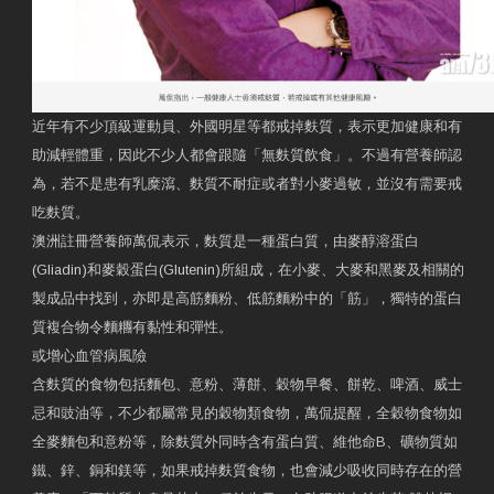
近年有不少頂級運動員、外國明星等都戒掉麩質，表示更加健康和有
助減輕體重，因此不少人都會跟隨「無麩質飲食」。不過有營養師認
為，若不是患有乳糜瀉、麩質不耐症或者對小麥過敏，並沒有需要戒
吃麩質。
澳洲註冊營養師萬侃表示，麩質是一種蛋白質，由麥醇溶蛋白
(Gliadin)和麥穀蛋白(Glutenin)所組成，在小麥、大麥和黑麥及相關的
製成品中找到，亦即是高筋麵粉、低筋麵粉中的「筋」，獨特的蛋白
質複合物令麵糰有黏性和彈性。
或增心血管病風險
含麩質的食物包括麵包、意粉、薄餅、穀物早餐、餅乾、啤酒、威士
忌和豉油等，不少都屬常見的穀物類食物，萬侃提醒，全穀物食物如
全麥麵包和意粉等，除麩質外同時含有蛋白質、維他命B、礦物質如
鐵、鋅、銅和鎂等，如果戒掉麩質食物，也會減少吸收同時存在的營