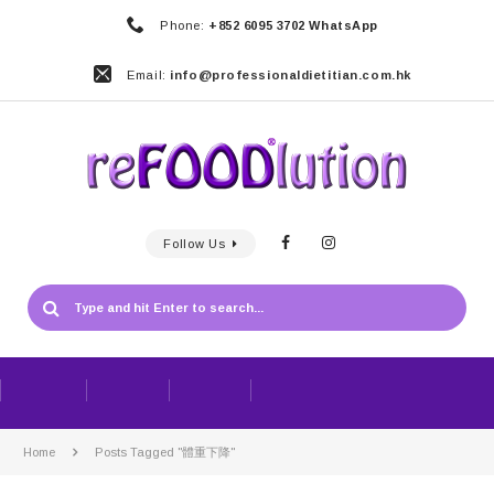
Phone:
+852 6095 3702 WhatsApp
Email:
info@professionaldietitian.com.hk
Follow Us
Home
Posts Tagged "體重下降"