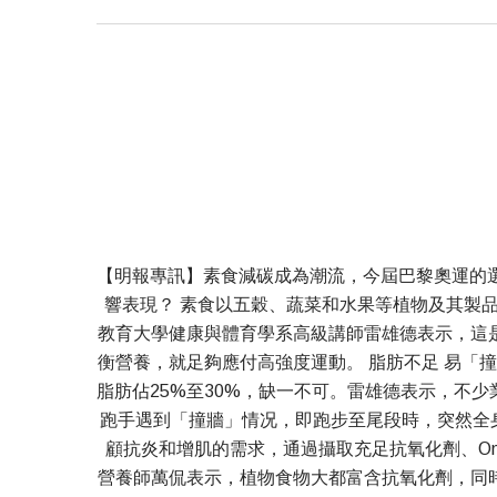
【明報專訊】素食減碳成為潮流，今屆巴黎奧運的選
響表現？ 素食以五穀、蔬菜和水果等植物及其製
教育大學健康與體育學系高級講師雷雄德表示，這
衡營養，就足夠應付高強度運動。 脂肪不足 易「撞
脂肪佔25%至30%，缺一不可。雷雄德表示，不
跑手遇到「撞牆」情况，即跑步至尾段時，突然全身
顧抗炎和增肌的需求，通過攝取充足抗氧化劑、O
營養師萬侃表示，植物食物大都富含抗氧化劑，同