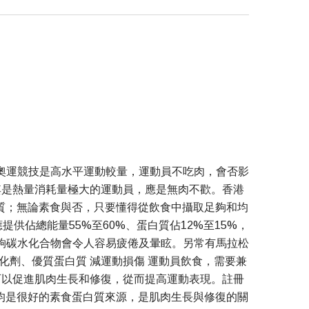
。奧運競技是高水平運動較量，運動員不吃肉，會否影
其是熱量消耗量極大的運動員，應是無肉不歡。香港
質；無論素食與否，只要懂得從飲食中攝取足夠和均
供佔總能量55%至60%、蛋白質佔12%至15%，
不夠碳水化合物會令人容易疲倦及暈眩。另常有馬拉松
化劑、優質蛋白質 減運動損傷 運動員飲食，需要兼
可以促進肌肉生長和修復，從而提高運動表現。註冊
均是很好的素食蛋白質來源，是肌肉生長與修復的關