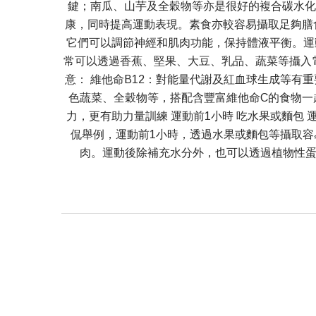
鍵；南瓜、山芋及全穀物等亦是很好的複合碳水化
康，同時提高運動表現。素食亦較容易攝取足夠膳
它們可以調節神經和肌肉功能，保持體液平衡。運
常可以透過香蕉、堅果、大豆、乳品、蔬菜等攝入
意： 維他命B12：對能量代謝及紅血球生成等有
色蔬菜、全穀物等，搭配含豐富維他命C的食物一
力，更有助力量訓練 運動前1小時 吃水果或麵
侃舉例，運動前1小時，透過水果或麵包等攝取
肉。運動後除補充水分外，也可以透過植物性蛋白質