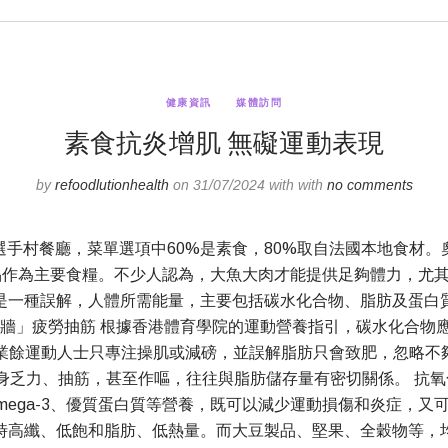
健康資訊
媒體訪問
素食抗炎增肌 無礙運動表現
by
refoodlutionhealth
on 31/07/2024 with with
no comments
手村餐廳，菜單選項中60%是素食，80%取自法國本地食材
品作為主要食糧。不少人認為，大魚大肉才能提供足夠體力，尤
是一種誤解，人體所需能量，主要包括碳水化合物、脂肪及蛋白
牆」疲勞抽筋 根據香港體育學院的運動營養指引，碳水化合物應提
少業餘運動人士只專注操肌或減磅，並誤解脂肪只會致肥，忽略
乏力、抽筋，甚至作嘔，往往與脂肪儲存量有密切關係。 抗氧
mega-3、優質蛋白質等營養，既可以減少運動損傷和炎症，又
時高纖、低飽和脂肪、低熱量。而大豆製品、堅果、全穀物等，