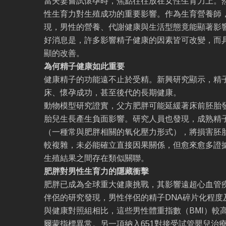
當夫妻嘗試懷孕時，焦點往往放在女性生育力上。
性生育力對生殖成功的重要影響。作為生育營養師
現，男性的營養、代謝健康與生活型態竟能顯著影
好消息是，許多影響精子健康的因素皆可改變，而
顯的改善。
為何精子健康如此重要
健康精子的功能遠不止於受精。新興研究顯示，精
床、懷孕成功，甚至後代的長期健康。
動物模型研究證實，父方肥胖可能延緩著床前胚胎
胎兒生長產生負面影響。研究人員也發現，成熟精
（一種常與肥胖相關的氧化壓力形式），將損害胚
較複雜，未必能確立直接因果關係，但愈來愈多證
生殖結果之間存在類似關聯。
肥胖對男性生育力的隱藏衝擊
肥胖已成為全球重大健康挑戰，其影響遠超心血管
伴侶的研究發現，男性伴侶的精子DNA碎片化程度
與健康對照組相比，這些男性體重指數（BMI）較
爾蒙指標異常。另一項納入651對接受試管嬰兒治療