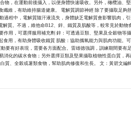
合物，在運動前後攝入，以便身體快速吸收。另外，橄欖油、堅
食纖維，有助維持腸道健康。 電解質調節神經 除了要攝取足夠
動過程中，電解質隨汗液流失，身體缺乏電解質會影響肌肉，引
電解質。不過，維他命B12、鋅、鐵質及肌酸等，較常見於動物
重要作用，可選擇服用補充劑 鋅：可透過豆類、堅果及全穀物等
起食用，有助身體吸收鐵質 肌酸：協助攜氧能力與肌肉功能。
包 運動要有好表現，需要各方面配合。雷雄德強調，訓練期間要有
容易消化的碳水食物；另外選擇豆類及堅果攝取植物性蛋白質，再
、全榖或薯類食物，幫助肌肉修復和生長。 文：黃碧文編輯：梁小玲美