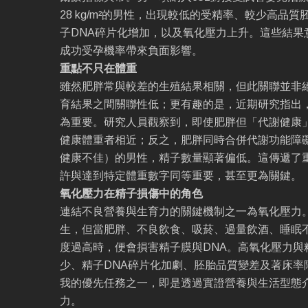
28 kg/m²的男性，出現較低的受精率、較少高品
子DNA碎片化增加，以及氧化壓力上升。這些結果
成功受孕機率帶來負面影響。
重點不只在體重
雖然肥胖常與較差的生殖結果相關，但此關聯並非絕
育結果之間關聯性低；更有趣的是，近期研究指出
為重要。研究人員觀察到，即使肥胖但「代謝健康
健康體重者相近；反之，肥胖同時合併代謝功能障
健康不佳）的男性，精子數量顯著偏低。這傳遞了
許與達到特定體重數字同等重要，甚至更為關鍵。
氧化壓力在精子損傷中的角色
連結不良營養與生育力的關鍵機制之一為氧化壓力
生，但當肥胖、不良飲食、吸菸、過量飲酒、睡眠
度過高時，便會損害精子膜與DNA。高氧化壓力與
少、精子DNA碎片化加劇、胚胎品質變差及著床率
我的優先任務之一，即是透過實證營養與生活型態
力。