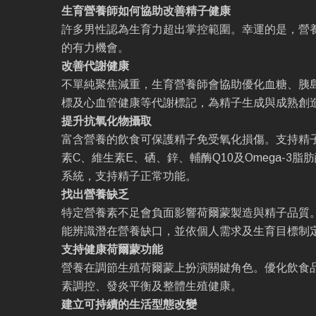
生育營養師如何協助改善精子健康
許多男性認為生育力超出掌控範圍。幸運的是，營
的有力機會。
改善代謝健康
不單純聚焦減重，生育營養師會協助優化血糖、胰
標及心血管健康等代謝標記，為精子生成與成熟創
提升抗氧化物攝取
富含營養的飲食可保護精子免受氧化損傷。支持精
素C、維生素E、硒、鋅、輔酶Q10及Omega-3
系統，支持精子正常功能。
找出營養缺乏
特定營養素不足會負面影響荷爾蒙製造與精子品質
能辨識潛在營養缺口，並依個人需求及生育目標制
支持健康荷爾蒙功能
營養在調節生殖荷爾蒙上扮演關鍵角色。優化飲食
素調控、發炎平衡及整體生殖健康。
建立可持續的生活型態改變