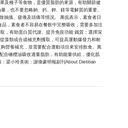
果及種子等食物，是優質脂肪的來源，有助關節健
熱量，也不要忽略鈉、鈣、鉀、鎂等電解質的重要。
致抽搐、疲倦及頭痛等情况。 萬侃表示，素食者日
食品，素食者不容易在餐飲中完整吸收，需要多加注
攝取，有助蛋白質代謝、提升免疫功能 鐵質：選擇深
可從藻類或合成補充劑獲取，可提高運動爆發力和耐
足夠營養補充，並需要配合運動項目來安排飲食。萬
配合橄欖油吸收適量脂肪，有助能量供給，優化肌
術：謝偉豪明報副刊About Dietitian