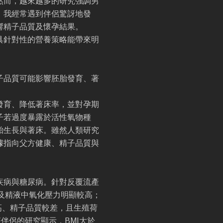
然而，越來越多的研究強調男
，我經常遇到伴侶驚訝地發
響精子品質及懷孕結果。
具針對性的營養策略能帶來明
子品質可能影響胚胎發育、著
發育、降低著床率，並對孕期
子若過度暴露於活性氧物種
胎生長與著床。雖然人類研究
據指向父方健康、精子品質與
疾病與糖尿病。針對反覆流產
及精液中氧化壓力明顯較高；
高、精子品質較差，且生殖荷
伴侶的研究顯示，BMI大於