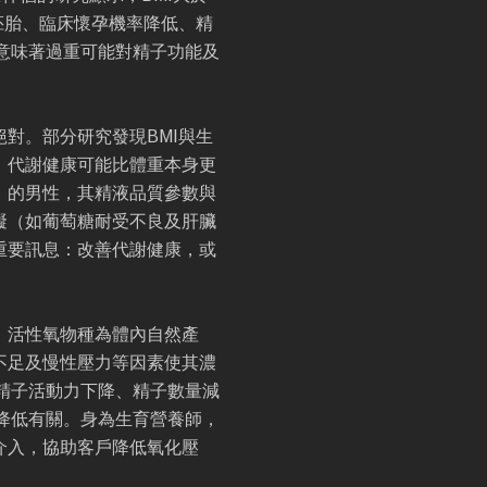
質胚胎、臨床懷孕機率降低、精
意味著過重可能對精子功能及
對。部分研究發現BMI與生
，代謝健康可能比體重本身更
」的男性，其精液品質參數與
礙（如葡萄糖耐受不良及肝臟
重要訊息：改善代謝健康，或
。活性氧物種為體內自然產
不足及慢性壓力等因素使其濃
精子活動力下降、精子數量減
降低有關。身為生育營養師，
介入，協助客戶降低氧化壓