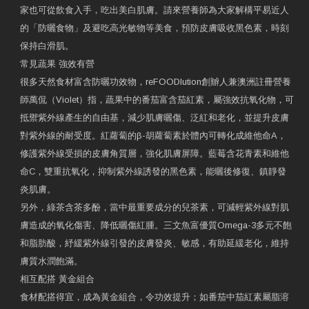
家也可從飲食入手，吃出美白肌膚。請來營養師為大家解構平易近人
的「防曬食物」及避吃高光敏物等美食，預防皮膚吸收黑色素，時刻
保持白滑肌。
常見蔬果 強效有營
很多天然食材富含防曬功效物，reFOODlution創辧人兼澳洲註冊營養
師萬侃（Violet）指，蔬果中的番茄富含茄紅素，屬強效抗氧化物，可
抵禦紫外線產生的自由基，減少肌膚曬傷、泛紅和老化，並提升皮膚
對紫外線的耐受度。紅蘿蔔的β-胡蘿蔔素於體內可轉化成維他命A，
修護紫外線受損的皮膚角質層，強化肌膚屏障。藍莓含花青素和維他
命C，雙重抗氧化，抑制紫外線誘發的黑色素，能曬後修復、鎮靜發
炎肌膚。
另外，綠茶含茶多酚，當中最重要成分的兒茶素，可減輕紫外線對肌
膚造成的氧化傷害、降低曬傷紅腫。三文魚富優質Omega-3多元不飽
和脂肪酸，紓緩紫外線引發的皮膚發炎、敏感，有助延緩老化，維持
膚質水潤飽滿。
相互配搭 黃金組合
食材配搭得宜，成為黃金組合，令功效提升；如番茄中茄紅素屬脂溶