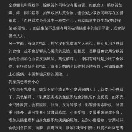
全麥麵包和意粉等，除麩質外同時含有蛋白質、維他命B、礦物質如
鐵、鋅、銅和鎂等，如果戒掉麩質食物，也會減少吸收同時存在的營
養素，「而麩質本身是其中一種益生元，有助腸道中益生菌(雙歧桿
菌)的活性。」如益生菌不足便有可能破壞腸道中的菌群平衡，或會影
響抵抗力。
另一方面，有研究指出，對於沒有乳糜瀉的人來說，長期食用含麩質
的食物，並不會影響患心臟病的風險，但相反，長期避免食用含麩質
食物會增加心血管疾病風險。萬侃解釋，「原因有可能是少吃了全穀
物。有很多研究都指出，食用足夠的全穀物對身體有益，例如降低患
上心臟病、中風和糖尿病的風險。」
乳糜瀉患者要小心
至於患有乳糜瀉、麩質不耐症或者對小麥過敏的人士，就要小心麩質
了。萬侃解釋，「乳糜瀉患者的免疫系統會對麩質作出反應，如不完
全戒除麩質，會有腹脹、肚瀉、反胃等徵狀，影響營養素吸收，除體
重下降外，還可能會引致骨質疏鬆、小腸受損，更嚴重會導致不育，
增加患腸道癌和自身免疫系統疾病的風險。若對小麥過敏，食用相關
食物則會口腫、面腫、皮膚痕癢、肚瀉和呼吸困難；麩質不耐症患者