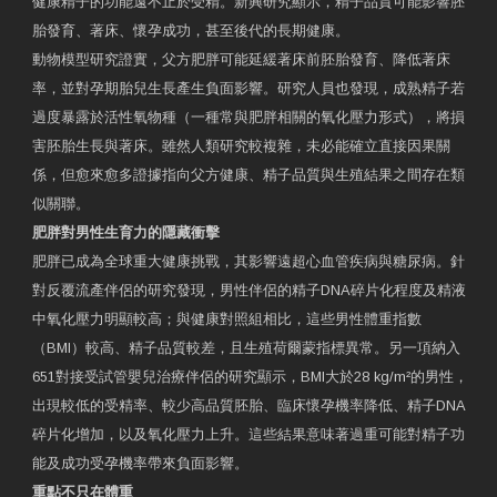
健康精子的功能遠不止於受精。新興研究顯示，精子品質可能影響胚
胎發育、著床、懷孕成功，甚至後代的長期健康。
動物模型研究證實，父方肥胖可能延緩著床前胚胎發育、降低著床
率，並對孕期胎兒生長產生負面影響。研究人員也發現，成熟精子若
過度暴露於活性氧物種（一種常與肥胖相關的氧化壓力形式），將損
害胚胎生長與著床。雖然人類研究較複雜，未必能確立直接因果關
係，但愈來愈多證據指向父方健康、精子品質與生殖結果之間存在類
似關聯。
肥胖對男性生育力的隱藏衝擊
肥胖已成為全球重大健康挑戰，其影響遠超心血管疾病與糖尿病。針
對反覆流產伴侶的研究發現，男性伴侶的精子DNA碎片化程度及精液
中氧化壓力明顯較高；與健康對照組相比，這些男性體重指數
（BMI）較高、精子品質較差，且生殖荷爾蒙指標異常。另一項納入
651對接受試管嬰兒治療伴侶的研究顯示，BMI大於28 kg/m²的男性，
出現較低的受精率、較少高品質胚胎、臨床懷孕機率降低、精子DNA
碎片化增加，以及氧化壓力上升。這些結果意味著過重可能對精子功
能及成功受孕機率帶來負面影響。
重點不只在體重