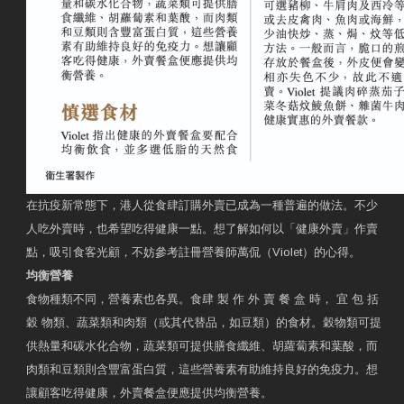
在抗疫新常態下，港人從食肆訂購外賣已成為一種普遍的做法。不少
人吃外賣時，也希望吃得健康一點。想了解如何以「健康外賣」作賣
點，吸引食客光顧，不妨參考註冊營養師萬侃（Violet）的心得。
均衡營養
食物種類不同，營養素也各異。食肆 製 作 外 賣 餐 盒 時， 宜 包 括
穀 物類、蔬菜類和肉類（或其代替品，如豆類）的食材。穀物類可提
供熱量和碳水化合物，蔬菜類可提供膳食纖維、胡蘿蔔素和葉酸，而
肉類和豆類則含豐富蛋白質，這些營養素有助維持良好的免疫力。想
讓顧客吃得健康，外賣餐盒便應提供均衡營養。