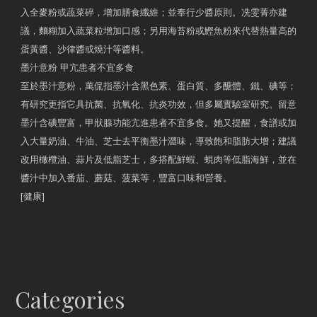
入全麥粉或蔬菜碎，增加膳食纖維；並奉行少醬原則。冼雯菁亦建
議，麵糊加入蔬菜粒增加口感；另用海苔粉或鰹魚粉來代替熱量高的
蛋黃醬、沙律醬或燒汁等醬料。
墨汁意粉 甲亢患者不宜多食
至於墨汁意粉，萬侃指墨汁含黑色素、蛋白質、多醣體、鐵、碘等；
有研究更指它具抗菌、抗氧化、抗炎功效，但多屬實驗室研究。留意
墨汁含碘豐富，甲狀腺功能亢進患者不宜多食。她又提醒，食譜或加
入大量奶油、牛油、芝士去平衡墨汁澀味，導致飽和脂肪大增；建議
改用橄欖油、蒜片及低脂芝士，多搭配鮮蝦、蜆肉等低脂海鮮，並在
醬汁中加入番茄、蘑菇、菠菜等，豐富口味和營養。
[健康]
原文網址
約見營養師
Categories