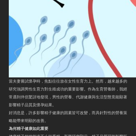
當夫妻嘗試懷孕時，焦點往往放在女性生育力上。然而，越來越多的
研究強調男性生育力對生殖成功的重要影響。作為生育營養師，我經
常遇到伴侶驚訝地發現，男性的營養、代謝健康與生活型態竟能顯著
影響精子品質及懷孕結果。
好消息是，許多影響精子健康的因素皆可改變，而具針對性的營養策
略能帶來明顯的改善。
為何精子健康如此重要