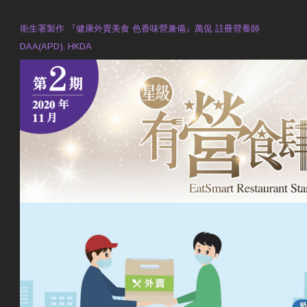
Contact Us
衛生署製作 『健康外賣美食 色香味營兼備』萬侃 註冊營養師
DAA(APD), HKDA