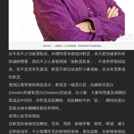
近年有不少頂級運動員、外國明星等都戒掉麩質，表示更加健康和有
助減輕體重，因此不少人都會跟隨「無麩質飲食」。不過有營養師認
為，若不是患有乳糜瀉、麩質不耐症或者對小麥過敏，並沒有需要戒
吃麩質。
澳洲註冊營養師萬侃表示，麩質是一種蛋白質，由麥醇溶蛋白
(Gliadin)和麥穀蛋白(Glutenin)所組成，在小麥、大麥和黑麥及相關的
製成品中找到，亦即是高筋麵粉、低筋麵粉中的「筋」，獨特的蛋白
質複合物令麵糰有黏性和彈性。
或增心血管病風險
含麩質的食物包括麵包、意粉、薄餅、穀物早餐、餅乾、啤酒、威士
忌和豉油等，不少都屬常見的穀物類食物，萬侃提醒，全穀物食物如