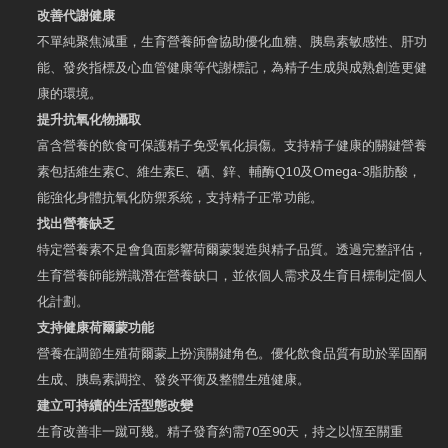
改善代謝健康
不單純聚焦減重，生育營養師會協助優化血糖、胰島素敏感性、肝功
能、發炎指標及心血管健康等代謝標記，為精子生成與成熟創造更健
康的環境。
提升抗氧化物攝取
富含營養的飲食可保護精子免受氧化損傷。支持精子健康的關鍵營養
素包括維生素C、維生素E、硒、鋅、輔酶Q10及Omega-3脂肪酸，
能強化身體抗氧化防禦系統，支持精子正常功能。
找出營養缺乏
特定營養素不足會負面影響荷爾蒙製造與精子品質。透過完整評估，
生育營養師能辨識潛在營養缺口，並依個人需求及生育目標制定個人
化計劃。
支持健康荷爾蒙功能
營養在調節生殖荷爾蒙上扮演關鍵角色。優化飲食品質有助於睪固酮
生成、胰島素調控、發炎平衡及整體生殖健康。
建立可持續的生活型態改變
生育改善非一蹴可幾。精子發育約需70至90天，持之以恆至關重