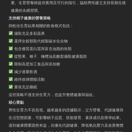
要。生育營養師提供實用且可行的指引，協助男性建立支持長期生殖
健康的永續習慣。
支持精子健康的營養策略
與較佳生育結果相關的飲食模式包括：
攝取充足多彩蔬果
選擇全穀類取代精製碳水化合物
包含優質蛋白質與富含油脂的魚類
從堅果、種子、橄欖油及酪梨攝取健康脂肪
限制高度加工食品與添加糖
減少過量飲酒
維持規律體能活動
重視充足睡眠
這些策略不僅支持生育力，也提升整體健康與福祉。
核心要點
男性生育力不容忽視。越來越多的證據顯示，父方營養、代謝健康與
生活型態因素，可影響精子品質、胚胎發育、著床成功及懷孕結果。
達到健康體重固然有益，但優化代謝健康、降低氧化壓力及改善整體