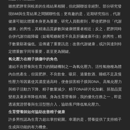
雖然肥胖常與較差的生殖結果相關，但此關聯並非絕對。部分研究發
現BMI與生育結果之間關聯性低；更有趣的是，近期研究指出，代謝
健康可能比體重本身更為重要。研究人員觀察到，即使肥胖但「代謝
健康」的男性，其精液品質參數與健康體重者相近；反之，肥胖同時
合併代謝功能障礙（如葡萄糖耐受不良及肝臟健康不佳）的男性，精
子數量顯著偏低。這傳遞了重要訊息：改善代謝健康，或許與達到特
定體重數字同等重要，甚至更為關鍵。
氧化壓力在精子損傷中的角色
連結不良營養與生育力的關鍵機制之一為氧化壓力。活性氧物種為體
內自然產生，但當肥胖、不良飲食、吸菸、過量飲酒、睡眠不足及慢
性壓力等因素使其濃度過高時，便會損害精子膜與DNA。高氧化壓力
與精子活動力下降、精子數量減少、精子DNA碎片化加劇、胚胎品質
變差及著床率降低有關。身為生育營養師，我的優先任務之一，即是
透過實證營養與生活型態介入，協助客戶降低氧化壓力。
生育營養師如何協助改善精子健康
許多男性認為生育力超出掌控範圍。幸運的是，營養提供了支持精子
生成與功能的有力機會。