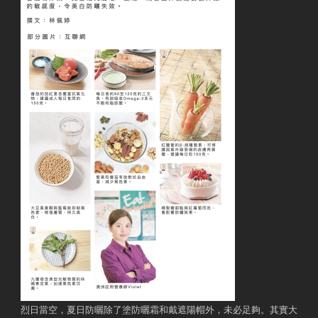
烈日當空，夏日防曬除了塗防曬霜和戴遮陽帽外，未必足夠。其實大