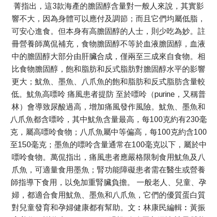
菁指出，這3款海產的膽固醇含量對一般人來說，其實影
響不大，因為身體可以應付及調節；而且它們均屬低脂，
可安心進食。但本身有高膽固醇的人士，則少吃為妙。註
冊營養師萬侃補充，食物膽固醇不等於血液膽固醇，血液
中的膽固醇大部分由肝臟合成，僅兩至三成來自食物。相
比食物膽固醇，飽和脂肪和反式脂肪對膽固醇水平的影響
更大；魷魚、墨魚、八爪魚的飽和脂肪和反式脂肪含量較
低。魷魚高嘌呤 痛風患者提防 至於嘌呤（purine，又稱普
林）會導致尿酸過高，增加痛風發作風險。魷魚、墨魚和
八爪魚都含嘌呤，其中魷魚含量最高，每100克約有230毫
克，屬高嘌呤食物；八爪魚屬中等偏高，每100克約含100
至150毫克；墨魚的嘌呤含量通常在100毫克以下，屬於中
嘌呤食物。萬侃指出，痛風患者應嚴格限制食用魷魚及八
爪魚，可適量食用墨魚；腎功能障礙患者需在醫生或營養
師指導下食用，以免加重腎臟負擔。 一般老人、兒童、孕
婦，都適合食用魷魚、墨魚和八爪魚，它們的優質蛋白質
對兒童發育和孕婦健康都有幫助。文︰林康民編輯︰黃振