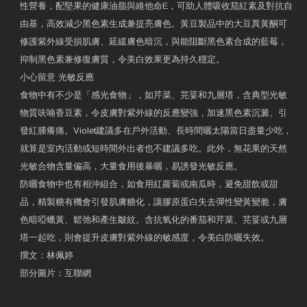
性營養，配堅果的健康油脂與維他命E，可助人體吸收茄紅素及對抗自
由基，高效減少黑色素生成兼提亮膚色。黃豆製品中的大豆異黃酮可
修護紫外線受損肌膚、延緩膚色暗沉，與能阻斷黑色素合成的藍莓，
抑制黑色素兼修復膚質，令美白效果更為持久穩定。
小心留意 光敏反應
食物中有不少是「感光食物」，如芹菜、芫荽和九層塔，含典型光敏
物質呋喃香豆素，令皮膚對紫外線的反應變強，加速黑色素沉澱、引
發紅腫癢痛。Violet建議多在戶外活動、長時間曬太陽當日盡量少吃，
就算是室內活動或短時間外出者也不建議多吃。此外，無花果的天然
光敏合物含量偏高，大量食用後暴曬，易誘發光敏反應。
防曬食物中也有相沖組合，如食用紅蘿蔔或南瓜時，避免甜飲或甜
品，精製糖有機會引發肌膚糖化，讓膠原蛋白失去彈性變黃變脆，膚
色暗啞蠟黃、鬆弛和產生皺紋。含抗氧化的番茄和芹菜、芫荽或九層
塔一起吃，則會提升皮膚對紫外線的敏感度，令美白防曬失效。
撰文：林佩婷
部分圖片：互聯網
原文網址：天然食材 吃出防曬美肌 | 東方日報 | 副刊