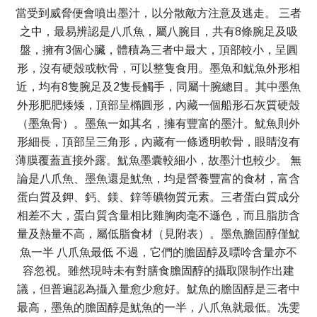
當受到威脅便會噴出墨汁，以分散敵方注意及逃走。 三者
之中，最易辨認是八爪魚，屬八腕目，共有8條腕足及吸
盤，擁有3個心臟，體積為三者中最大，頂部較小，呈圓
形，沒有硬殼或軟骨，可以整隻食用。墨魚和魷魚外形相
近，均有8隻腕足及2隻長觸手，同屬十腕總目。其中墨魚
外形肥肥矮矮，頂部呈橢圓形，內藏一個船形石灰質硬殼
（墨魚骨）。墨魚一如其名，擁有豐富的墨汁。魷魚則外
形細長，頂部呈三角形，內藏有一條透明軟骨，眼睛沒有
薄膜覆蓋直接外露。魷魚墨囊較細小，故墨汁也較少。 無
論是八爪魚、墨魚還是魷魚，均是營養豐富的食材，富含
蛋白質及鉀、鈣、鎂、鋅等礦物質元素。三者蛋白質成分
相差不大，蛋白質含量相比雞胸肉毫不遜色，而且脂肪含
量及熱量不高，屬低脂食材（見附表）。墨魚膽固醇僅魷
魚一半 八爪魚最低 不過，它們的膽固醇及嘌呤含量亦不
容忽視。雖然現時未有對膳食膽固醇的攝取限制作出建
議，但普遍認為攝入量愈少愈好。魷魚的膽固醇是三者中
最高，墨魚的膽固醇是魷魚的一半，八爪魚就最低。冼雯