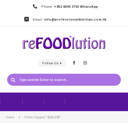
Phone:
+852 6095 3702 WhatsApp
Email:
info@professionaldietitian.com.hk
Follow Us
Home
Posts Tagged "食材分辨"