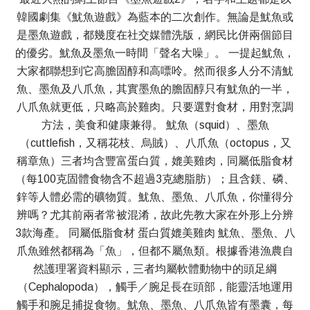
韓國劇集《魷魚遊戲》為藍本的二次創作。無論是魷魚或
是墨魚遊戲，都幾度在社交媒體洗版，網民比併兩個節目
的優劣。魷魚及墨魚一時間「聲名大噪」。 一提起魷魚，
大家都聯想到它高膽固醇和高嘌呤。然而很多人分不清魷
魚、墨魚及八爪魚，其實墨魚的膽固醇只有魷魚的一半，
八爪魚就更低，只略高於雞肉。只要選對食材，用對烹調
方法，美食和健康兼得。 魷魚（squid）、墨魚
（cuttlefish，又稱花枝、烏賊）、八爪魚（octopus，又
稱章魚）三者均含豐富蛋白質，媲美雞肉，同屬低脂食材
（每100克固體食物含不超過3克總脂肪）；且含鎂、磷、
鋅等人體必需的礦物質。魷魚、墨魚、八爪魚，你懂得分
辨嗎？尤其前兩者常被混淆，故此先教大家在外形上分辨
3款海產。 同屬低脂食材 蛋白質媲美雞肉 魷魚、墨魚、八
爪魚雖然都稱為「魚」，但都不屬魚類。根據香港漁農自
然護理署資料顯示，三者均屬軟體動物中的頭足綱
（Cephalopoda），觸手／腕足長在頭部，能靈活地運用
觸手和腕足捕捉食物。魷魚、墨魚、八爪魚皆有墨囊，每