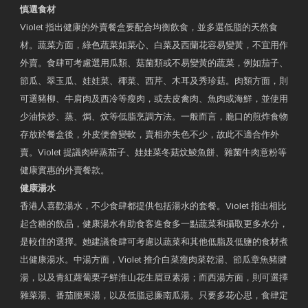
慎選食材
Violet 指出健康的外賣餐盒要配合均衡飲食，並多選低脂的天然食
材。蔬菜方面，綠色蔬菜如菜心、白菜及西蘭花容易變黃，不宜用作
外賣。食肆可考慮選用瓜類、菇菌類或不易變黃的蔬菜，例如茄子、
節瓜、翠玉瓜、娃娃菜、椰菜、西芹、木耳及秀珍菇。肉類方面，則
可選豬柳、牛肩肉及西冷等瘦肉，或去皮禽肉、魚肉或海鮮，並使用
少油快炒、蒸、焗、炆等低脂烹調方法。一般而言，脆口的煎炸食物
存放於餐盒後，外皮便會變軟，賣相亦失色不少，故此不適合作外
賣。Violet 提議肉碎蒸茄子、娃娃菜冬菇炆鯪魚餅、雜菌牛肉意粉等
健康實惠的外賣餐款。
健康湯水
香港人喜歡湯水，不少食肆都提供包括湯水的套餐。Violet 指出相比
起含糖的飲品，健康湯水有助食客進食多一點蔬菜和攝取更多水分，
是較佳的選擇。她建議食肆可考慮以蔬菜和其他低脂及低鹽的食材煮
出健康湯水。中湯方面，Violet 推介白菜瘦肉菜乾湯、節瓜章魚豬腱
湯，以及青紅蘿蔔栗子鮮淮山花生眉豆素湯；而西湯方面，則可選擇
雜菜湯、番茄腰果湯，以及低脂忌廉南瓜湯。只要多花心思，食肆定