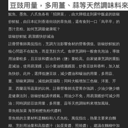
魷魚、墨魚、八爪魚各有「招牌菜」，由大牌檔走到家中飯桌的豉椒
炒鮮魷，由日本紅到香港街頭的章魚燒，還有食到一口「烏卒卒」的
墨汁意粉。如何烹調最健康呢？
豉椒炒鮮魷 易潔鑊快炒減油
註冊營養師萬侃指出，烹調方法影響食材的營養價值。豉椒炒鮮魷的
核心問題不在魷魚，而是烹飪方式。食肆烹調時一般會先泡油，導致
用油量較多，且豆豉和醬油含鈉（鹽）量較高。自家健康烹調的重點
是減油，使用易潔鑊，以小量油噴灑鑊面，炒香豆豉和香料，加入魷
魚快炒。此外，選擇低鹽豆豉，減少醬油和蠔油的用量，多用蒜、
薑、胡椒來調味，減低鈉質攝取；同時大幅增加三色椒、洋葱、芹
菜、西蘭花等蔬菜的比例。註冊營養師冼雯菁亦強調，少油少鹽少糖
是健康法則，豉椒炒魷講求鑊氣，用油少不免，用易潔鑊炒可減少用
油；同時調節豆豉用量，多用薑、蒜等天然調味料來增加風味。
章魚燒加菜 海苔粉鰹魚粉代醬料
章魚燒的主要材料是麵粉和八爪魚粒。萬侃指出，熱量主要來自麵
糊、烹飪用油量和高脂醬汁（如蛋黄醬、照燒醬）。建議在麵糊中加