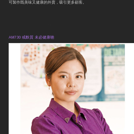
可製作既美味又健康的外賣，吸引更多顧客。
衛生署製作 星級有營食肆
預約註冊營養師 Violet Man
專業範疇
AM730 戒麩質 未必健康啲