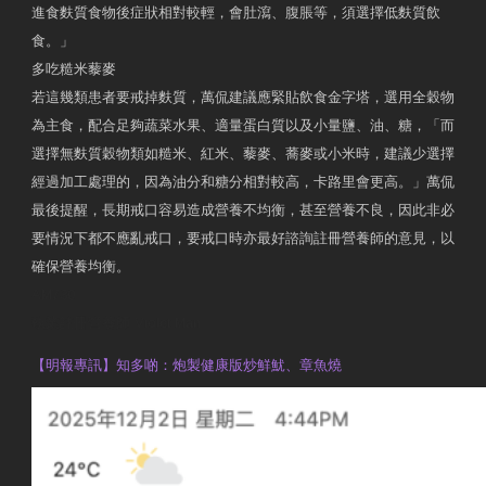
進食麩質食物後症狀相對較輕，會肚瀉、腹脹等，須選擇低麩質飲
食。」
多吃糙米藜麥
若這幾類患者要戒掉麩質，萬侃建議應緊貼飲食金字塔，選用全穀物
為主食，配合足夠蔬菜水果、適量蛋白質以及小量鹽、油、糖，「而
選擇無麩質穀物類如糙米、紅米、藜麥、蕎麥或小米時，建議少選擇
經過加工處理的，因為油分和糖分相對較高，卡路里會更高。」萬侃
最後提醒，長期戒口容易造成營養不均衡，甚至營養不良，因此非必
要情況下都不應亂戒口，要戒口時亦最好諮詢註冊營養師的意見，以
確保營養均衡。
AM730
執業註冊營養師 Violet Man
【明報專訊】知多啲：炮製健康版炒鮮魷、章魚燒