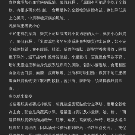
食物會增加心血管疾病風險。萬侃解釋，「原因有可能是少吃了全穀
物。有很多研究都指出，食用足夠的全穀物對身體有益，例如降低患
上心臟病、中風和糖尿病的風險。」
乳糜瀉患者要小心
至於患有乳糜瀉、麩質不耐症或者對小麥過敏的人士，就要小心麩質
了。萬侃解釋，「乳糜瀉患者的免疫系統會對麩質作出反應，如不完
全戒除麩質，會有腹脹、肚瀉、反胃等徵狀，影響營養素吸收，除體
重下降外，還可能會引致骨質疏鬆、小腸受損，更嚴重會導致不育，
增加患腸道癌和自身免疫系統疾病的風險。若對小麥過敏，食用相關
食物則會口腫、面腫、皮膚痕癢、肚瀉和呼吸困難；麩質不耐症患者
進食麩質食物後症狀相對較輕，會肚瀉、腹脹等，須選擇低麩質飲
食。」
多吃糙米藜麥
若這幾類患者要戒掉麩質，萬侃建議應緊貼飲食金字塔，選用全穀物
為主食，配合足夠蔬菜水果、適量蛋白質以及小量鹽、油、糖，「而
選擇無麩質穀物類如糙米、紅米、藜麥、蕎麥或小米時，建議少選擇
經過加工處理的，因為油分和糖分相對較高，卡路里會更高。」萬侃