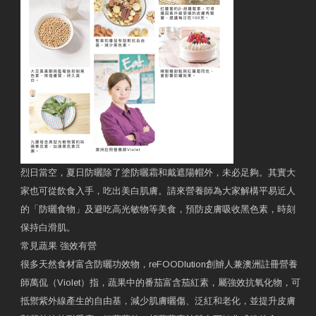
烈日當空，夏日防曬除了塗防曬霜和戴遮陽帽外，未必足夠。其實大
家也可從飲食入手，吃出美白肌膚。請來營養師為大家解構平易近人
的「防曬食物」及避吃高光敏物等美食，預防皮膚吸收黑色素，時刻
保持白滑肌。
常見蔬果 強效有營
很多天然食材富含防曬功效物，reFOODlution創辧人兼澳洲註冊營養
師萬侃（Violet）指，蔬果中的番茄富含茄紅素，屬強效抗氧化物，可
抵禦紫外線產生的自由基，減少肌膚曬傷、泛紅和老化，並提升皮膚