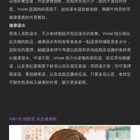
存放於餐盒後，外皮便會變軟，賣相亦失色不少，故此不適合作外
賣。Violet 提議肉碎蒸茄子、娃娃菜冬菇炆鯪魚餅、雜菌牛肉意粉等
健康實惠的外賣餐款。
健康湯水
香港人喜歡湯水，不少食肆都提供包括湯水的套餐。Violet 指出相比
起含糖的飲品，健康湯水有助食客進食多一點蔬菜和攝取更多水分，
是較佳的選擇。她建議食肆可考慮以蔬菜和其他低脂及低鹽的食材煮
出健康湯水。中湯方面，Violet 推介白菜瘦肉菜乾湯、節瓜章魚豬腱
湯，以及青紅蘿蔔栗子鮮淮山花生眉豆素湯；而西湯方面，則可選擇
雜菜湯、番茄腰果湯，以及低脂忌廉南瓜湯。只要多花心思，食肆定
可製作既美味又健康的外賣，吸引更多顧客。
衛生署製作 星級有營食肆
預約註冊營養師 Violet Man
專業範疇
AM730 戒麩質 未必健康啲