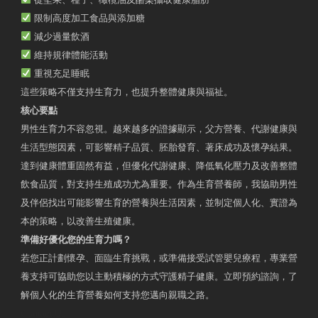
限制高度加工食品與添加糖
減少過量飲酒
維持規律體能活動
重視充足睡眠
這些策略不僅支持生育力，也提升整體健康與福祉。
核心要點
男性生育力不容忽視。越來越多的證據顯示，父方營養、代謝健康與
生活型態因素，可影響精子品質、胚胎發育、著床成功及懷孕結果。
達到健康體重固然有益，但優化代謝健康、降低氧化壓力及改善整體
飲食品質，對支持生殖成功尤為重要。作為生育營養師，我協助男性
及伴侶找出可能影響生育的營養與生活因素，並制定個人化、實證為
本的策略，以改善生殖健康。
準備好優化您的生育力嗎？
若您正計劃懷孕、面臨生育挑戰，或準備接受試管嬰兒療程，專業營
養支持可協助您以主動積極的方式守護精子健康。立即預約諮詢，了
解個人化的生育營養如何支持您邁向親職之路。
Contact Us