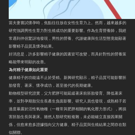
當夫妻嘗試懷孕時，焦點往往放在女性生育力上。然而，越來越多的
研究強調男性生育力對生殖成功的重要影響。作為生育營養師，我經
常遇到伴侶驚訝地發現，男性的營養、代謝健康與生活型態竟能顯著
影響精子品質及懷孕結果。
好消息是，許多影響精子健康的因素皆可改變，而具針對性的營養策
略能帶來明顯的改善。
為何精子健康如此重要
健康精子的功能遠不止於受精。新興研究顯示，精子品質可能影響胚
胎發育、著床、懷孕成功，甚至後代的長期健康。
動物模型研究證實，父方肥胖可能延緩著床前胚胎發育、降低著床
率，並對孕期胎兒生長產生負面影響。研究人員也發現，成熟精子若
過度暴露於活性氧物種（一種常與肥胖相關的氧化壓力形式），將損
害胚胎生長與著床。雖然人類研究較複雜，未必能確立直接因果關
係，但愈來愈多證據指向父方健康、精子品質與生殖結果之間存在類
似關聯。