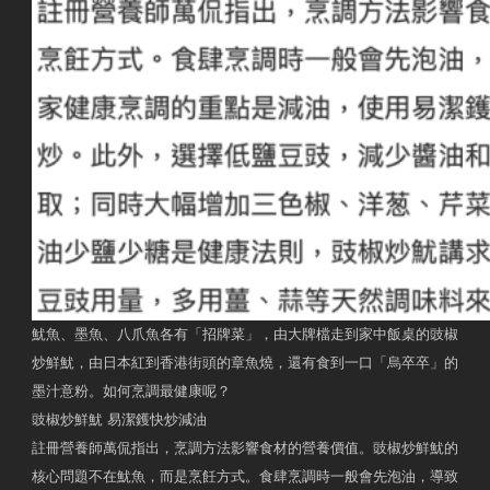
魷魚、墨魚、八爪魚各有「招牌菜」，由大牌檔走到家中飯桌的豉椒
炒鮮魷，由日本紅到香港街頭的章魚燒，還有食到一口「烏卒卒」的
墨汁意粉。如何烹調最健康呢？
豉椒炒鮮魷 易潔鑊快炒減油
註冊營養師萬侃指出，烹調方法影響食材的營養價值。豉椒炒鮮魷的
核心問題不在魷魚，而是烹飪方式。食肆烹調時一般會先泡油，導致