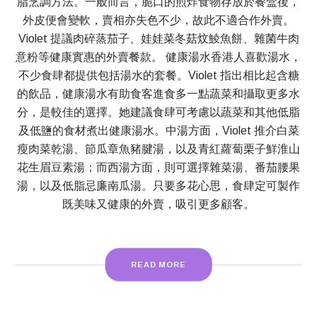
脂烹調方法。一般而言，脆口的煎炸食物存放於餐盒後，
外皮便會變軟，賣相亦失色不少，故此不適合作外賣。
Violet 提議肉碎蒸茄子、娃娃菜冬菇炆鯪魚餅、雜菌牛肉
意粉等健康實惠的外賣餐款。 健康湯水香港人喜歡湯水，
不少食肆都提供包括湯水的套餐。Violet 指出相比起含糖
的飲品，健康湯水有助食客進食多一點蔬菜和攝取更多水
分，是較佳的選擇。她建議食肆可考慮以蔬菜和其他低脂
及低鹽的食材煮出健康湯水。中湯方面，Violet 推介白菜
瘦肉菜乾湯、節瓜章魚豬腱湯，以及青紅蘿蔔栗子鮮淮山
花生眉豆素湯；而西湯方面，則可選擇雜菜湯、番茄腰果
湯，以及低脂忌廉南瓜湯。只要多花心思，食肆定可製作
既美味又健康的外賣，吸引更多顧客。
READ MORE