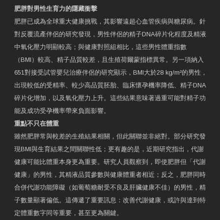
肥胖對男性生育力的隱藏衝擊
肥胖已成為全球重大健康挑戰，其影響遠超心血管疾病與糖尿病。針
對反覆流產伴侶的研究發現，男性伴侶的精子DNA碎片化程度及精液
中氧化壓力明顯較高；與健康對照組相比，這些男性體重指數
（BMI）較高、精子品質較差，且生殖荷爾蒙指標異常。另一項納入
651對接受試管嬰兒治療伴侶的研究顯示，BMI大於28 kg/m²的男性，
出現較低的受精率、較少高品質胚胎、臨床懷孕機率降低、精子DNA
碎片化增加，以及氧化壓力上升。這些結果意味著過重可能對精子功
能及成功受孕機率帶來負面影響。
重點不只在體重
雖然肥胖常與較差的生殖結果相關，但此關聯並非絕對。部分研究發
現BMI與生育結果之間關聯性低；更有趣的是，近期研究指出，代謝
健康可能比體重本身更為重要。研究人員觀察到，即使肥胖但「代謝
健康」的男性，其精液品質參數與健康體重者相近；反之，肥胖同時
合併代謝功能障礙（如葡萄糖耐受不良及肝臟健康不佳）的男性，精
子數量顯著偏低。這傳遞了重要訊息：改善代謝健康，或許與達到特
定體重數字同等重要，甚至更為關鍵。