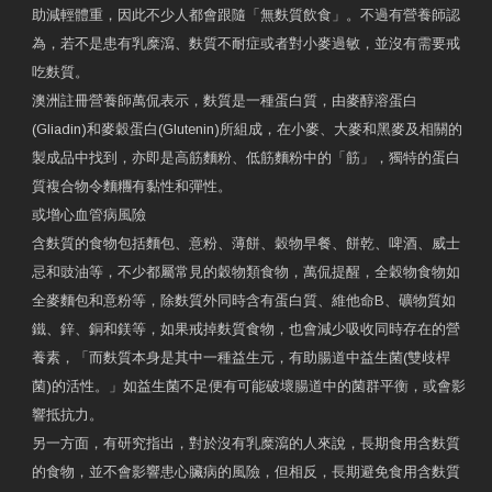
助減輕體重，因此不少人都會跟隨「無麩質飲食」。不過有營養師認
為，若不是患有乳糜瀉、麩質不耐症或者對小麥過敏，並沒有需要戒
吃麩質。
澳洲註冊營養師萬侃表示，麩質是一種蛋白質，由麥醇溶蛋白
(Gliadin)和麥穀蛋白(Glutenin)所組成，在小麥、大麥和黑麥及相關的
製成品中找到，亦即是高筋麵粉、低筋麵粉中的「筋」，獨特的蛋白
質複合物令麵糰有黏性和彈性。
或增心血管病風險
含麩質的食物包括麵包、意粉、薄餅、穀物早餐、餅乾、啤酒、威士
忌和豉油等，不少都屬常見的穀物類食物，萬侃提醒，全穀物食物如
全麥麵包和意粉等，除麩質外同時含有蛋白質、維他命B、礦物質如
鐵、鋅、銅和鎂等，如果戒掉麩質食物，也會減少吸收同時存在的營
養素，「而麩質本身是其中一種益生元，有助腸道中益生菌(雙歧桿
菌)的活性。」如益生菌不足便有可能破壞腸道中的菌群平衡，或會影
響抵抗力。
另一方面，有研究指出，對於沒有乳糜瀉的人來說，長期食用含麩質
的食物，並不會影響患心臟病的風險，但相反，長期避免食用含麩質