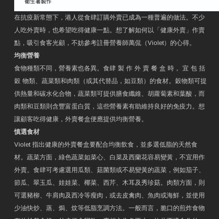
在抗疫新常態下，港人從食肆訂購外賣已成為一種普遍的做法。不少
人吃外賣時，也希望吃得健康一點。想了解如何以「健康外賣」作賣
點，吸引食客光顧，不妨參考註冊營養師萬侃（Violet）的心得。
均衡營養
食物種類不同，營養素也各異。食肆 製 作 外 賣 餐 盒 時， 宜 包 括
穀 物類、蔬菜類和肉類（或其代替品，如豆類）的食材。穀物類可提
供熱量和碳水化合物，蔬菜類可提供膳食纖維、胡蘿蔔素和葉酸，而
肉類和豆類則含豐富蛋白質，這些營養素有助維持良好的免疫力。想
讓顧客吃得健康，外賣餐盒便應提供均衡營養。
慎選食材
Violet 指出健康的外賣餐盒要配合均衡飲食，並多選低脂的天然食
材。蔬菜方面，綠色蔬菜如菜心、白菜及西蘭花容易變黃，不宜用作
外賣。食肆可考慮選用瓜類、菇菌類或不易變黃的蔬菜，例如茄子、
節瓜、翠玉瓜、娃娃菜、椰菜、西芹、木耳及秀珍菇。肉類方面，則
可選豬柳、牛肩肉及西冷等瘦肉，或去皮禽肉、魚肉或海鮮，並使用
少油快炒、蒸、焗、炆等低脂烹調方法。一般而言，脆口的煎炸食物