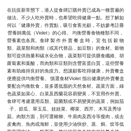
在抗疫新常態下，港人從食肆訂購外賣已成為一種普遍的
做法。不少人吃外賣時，也希望吃得健康一點。想了解如
何以「健康外賣」作賣點，吸引食客光顧，不妨參考註冊
營養師萬侃（Violet）的心得。 均衡營養食物種類不同，
營養素也各異。食肆 製 作 外 賣 餐 盒 時， 宜 包 括 穀 物
類、蔬菜類和肉類（或其代替品，如豆類）的食材。穀物
類可提供熱量和碳水化合物，蔬菜類可提供膳食纖維、胡
蘿蔔素和葉酸，而肉類和豆類則含豐富蛋白質，這些營養
素有助維持良好的免疫力。想讓顧客吃得健康，外賣餐盒
便應提供均衡營養。 慎選食材Violet 指出健康的外賣餐盒
要配合均衡飲食，並多選低脂的天然食材。蔬菜方面，綠
色蔬菜如菜心、白菜及西蘭花容易變黃，不宜用作外賣。
食肆可考慮選用瓜類、菇菌類或不易變黃的蔬菜，例如茄
子、節瓜、翠玉瓜、娃娃菜、椰菜、西芹、木耳及秀珍
菇。肉類方面，則可選豬柳、牛肩肉及西冷等瘦肉，或去
皮禽肉、魚肉或海鮮，並使用少油快炒、蒸、焗、炆等低