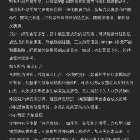
對紫外線的耐受度。紅蘿蔔的β-胡蘿蔔素於體內可轉化成維他命A，
修護紫外線受損的皮膚角質層，強化肌膚屏障。藍莓含花青素和維他
命C，雙重抗氧化，抑制紫外線誘發的黑色素，能曬後修復、鎮靜發
炎肌膚。
另外，綠茶含茶多酚，當中最重要成分的兒茶素，可減輕紫外線對肌
膚造成的氧化傷害、降低曬傷紅腫。三文魚富優質Omega-3多元不飽
和脂肪酸，紓緩紫外線引發的皮膚發炎、敏感，有助延緩老化，維持
膚質水潤飽滿。
相互配搭 黃金組合
食材配搭得宜，成為黃金組合，令功效提升；如番茄中茄紅素屬脂溶
性營養，配堅果的健康油脂與維他命E，可助人體吸收茄紅素及對抗自
由基，高效減少黑色素生成兼提亮膚色。黃豆製品中的大豆異黃酮可
修護紫外線受損肌膚、延緩膚色暗沉，與能阻斷黑色素合成的藍莓，
抑制黑色素兼修復膚質，令美白效果更為持久穩定。
小心留意 光敏反應
食物中有不少是「感光食物」，如芹菜、芫荽和九層塔，含典型光敏
物質呋喃香豆素，令皮膚對紫外線的反應變強，加速黑色素沉澱、引
發紅腫癢痛。Violet建議多在戶外活動、長時間曬太陽當日盡量少吃，