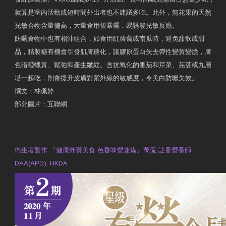
就算是室內活動或短時間外出者也不建議多吃。此外，無花果的天然
光敏合物含量偏高，大量食用後暴曬，易誘發光敏反應。
防曬食物中也有相沖組合，如食用紅蘿蔔或南瓜時，避免甜飲或甜
品，精製糖有機會引發肌膚糖化，讓膠原蛋白失去彈性變黃變脆，膚
色暗啞蠟黃、鬆弛和產生皺紋。含抗氧化的番茄和芹菜、芫荽或九層
塔一起吃，則會提升皮膚對紫外線的敏感度，令美白防曬失效。
撰文：林佩婷
部分圖片：互聯網
原文網址：天然食材 吃出防曬美肌 | 東方日報 | 副刊
Contact Us
衛生署製作 『健康外賣美食 色香味營兼備』萬侃 註冊營養師
DAA(APD), HKDA