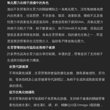
氧化壓力在精子損傷中的角色
連結不良營養與生育力的關鍵機制之一為氧化壓力。活性氧物種為體
內自然產生，但當肥胖、不良飲食、吸菸、過量飲酒、睡眠不足及慢
性壓力等因素使其濃度過高時，便會損害精子膜與DNA。高氧化壓力
與精子活動力下降、精子數量減少、精子DNA碎片化加劇、胚胎品質
變差及著床率降低有關。身為生育營養師，我的優先任務之一，即是
透過實證營養與生活型態介入，協助客戶降低氧化壓力。
生育營養師如何協助改善精子健康
許多男性認為生育力超出掌控範圍。幸運的是，營養提供了支持精子
生成與功能的有力機會。
改善代謝健康
不單純聚焦減重，生育營養師會協助優化血糖、胰島素敏感性、肝功
能、發炎指標及心血管健康等代謝標記，為精子生成與成熟創造更健
康的環境。
提升抗氧化物攝取
富含營養的飲食可保護精子免受氧化損傷。支持精子健康的關鍵營養
素包括維生素C、維生素E、硒、鋅、輔酶Q10及Omega-3脂肪酸，