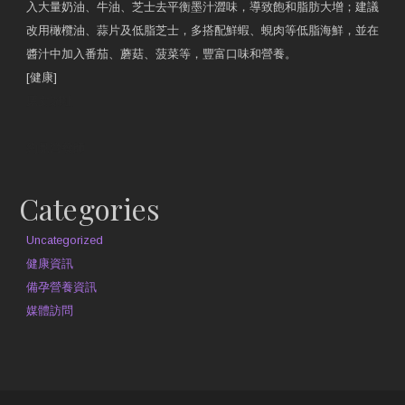
入大量奶油、牛油、芝士去平衡墨汁澀味，導致飽和脂肪大增；建議
改用橄欖油、蒜片及低脂芝士，多搭配鮮蝦、蜆肉等低脂海鮮，並在
醬汁中加入番茄、蘑菇、菠菜等，豐富口味和營養。
[健康]
原文網址
約見營養師
Categories
Uncategorized
健康資訊
備孕營養資訊
媒體訪問