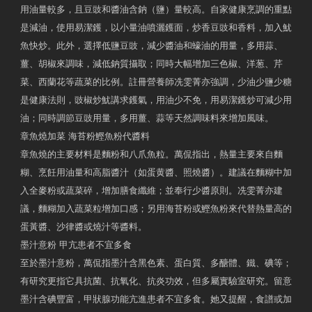
用油量較多，且豆豉和醬油含鈉（鹽）量較高。自家健康烹調的重點
是減油，使用易潔鑊，以小量油噴灑鑊面，炒香豆豉和香料，加入魷
魚快炒。此外，選擇低鹽豆豉，減少醬油和蠔油的用量，多用蒜、
薑、胡椒來調味，減低鈉質攝取；同時大幅增加三色椒、洋葱、芹
菜、西蘭花等蔬菜的比例。註冊營養師冼雯菁亦強調，少油少鹽少糖
是健康法則，豉椒炒魷講求鑊氣，用油少不免，用易潔鑊炒可減少用
油；同時調節豆豉用量，多用薑、蒜等天然調味料來增加風味。
章魚燒加菜 海苔粉鰹魚粉代醬料
章魚燒的主要材料是麵粉和八爪魚粒。萬侃指出，熱量主要來自麵
糊、烹飪用油量和高脂醬汁（如蛋黄醬、照燒醬）。建議在麵糊中加
入全麥粉或蔬菜碎，增加膳食纖維；並奉行少醬原則。冼雯菁亦建
議，麵糊加入蔬菜粒增加口感；另用海苔粉或鰹魚粉來代替熱量高的
蛋黃醬、沙律醬或燒汁等醬料。
墨汁意粉 甲亢患者不宜多食
至於墨汁意粉，萬侃指墨汁含黑色素、蛋白質、多醣體、鐵、碘等；
有研究更指它具抗菌、抗氧化、抗炎功效，但多屬實驗室研究。留意
墨汁含碘豐富，甲狀腺功能亢進患者不宜多食。她又提醒，食譜或加