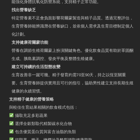
能強化身體抗氧化防禦系統，支持精子正常功能。
找出營養缺乏
特定營養素不足會負面影響荷爾蒙製造與精子品質。透過完整評估，
生育營養師能辨識潛在營養缺口，並依個人需求及生育目標制定個人
化計劃。
支持健康荷爾蒙功能
營養在調節生殖荷爾蒙上扮演關鍵角色。優化飲食品質有助於睪固酮
生成、胰島素調控、發炎平衡及整體生殖健康。
建立可持續的生活型態改變
生育改善非一蹴可幾。精子發育約需70至90天，持之以恆至關重
要。生育營養師提供實用且可行的指引，協助男性建立支持長期生殖
健康的永續習慣。
支持精子健康的營養策略
與較佳生育結果相關的飲食模式包括：
攝取充足多彩蔬果
選擇全穀類取代精製碳水化合物
包含優質蛋白質與富含油脂的魚類
從堅果、種子、橄欖油及酪梨攝取健康脂肪