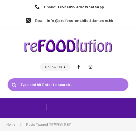
Phone:
+852 6095 3702 WhatsApp
Email:
info@professionaldietitian.com.hk
Follow Us
Home
Posts Tagged "雜菌牛肉意粉"