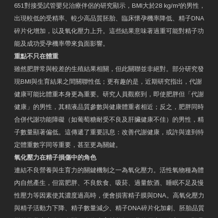
651對接受試管嬰兒治療伴侶的研究顯示，BMI大於28 kg/m²的男性，
出現較低的受精率、較少高品質胚胎、臨床懷孕機率降低、精子DNA
碎片化增加，以及氧化壓力上升。這些結果意味著過重可能對精子功
能及成功受孕機率帶來負面影響。
重點不只在體重
雖然肥胖常與較差的生殖結果相關，但此關聯並非絕對。部分研究發
現BMI與生育結果之間關聯性低；更有趣的是，近期研究指出，代謝
健康可能比體重本身更為重要。研究人員觀察到，即使肥胖但「代謝
健康」的男性，其精液品質參數與健康體重者相近；反之，肥胖同時
合併代謝功能障礙（如葡萄糖耐受不良及肝臟健康不佳）的男性，精
子數量顯著偏低。這傳遞了重要訊息：改善代謝健康，或許與達到特
定體重數字同等重要，甚至更為關鍵。
氧化壓力在精子損傷中的角色
連結不良營養與生育力的關鍵機制之一為氧化壓力。活性氧物種為體
內自然產生，但當肥胖、不良飲食、吸菸、過量飲酒、睡眠不足及慢
性壓力等因素使其濃度過高時，便會損害精子膜與DNA。高氧化壓力
與精子活動力下降、精子數量減少、精子DNA碎片化加劇、胚胎品質