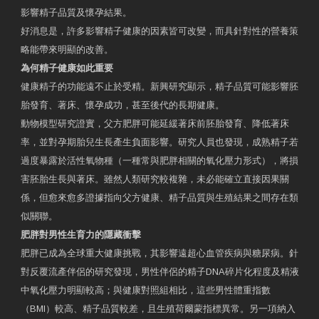
影響精子品質及懷孕結果。
好消息是，許多影響精子健康的因素皆可改變，而具針對性的營養策
略能帶來明顯的改善。
為何精子健康如此重要
健康精子的功能遠不止於受精。新興研究顯示，精子品質可能影響胚
胎發育、著床、懷孕成功，甚至後代的長期健康。
動物模型研究證實，父方肥胖可能延緩著床前胚胎發育、降低著床
率，並對孕期胎兒生長產生負面影響。研究人員也發現，成熟精子若
過度暴露於活性氧物種（一種常與肥胖相關的氧化壓力形式），將損
害胚胎生長與著床。雖然人類研究較複雜，未必能確立直接因果關
係，但愈來愈多證據指向父方健康、精子品質與生殖結果之間存在類
似關聯。
肥胖對男性生育力的隱藏衝擊
肥胖已成為全球重大健康挑戰，其影響遠超心血管疾病與糖尿病。針
對反覆流產伴侶的研究發現，男性伴侶的精子DNA碎片化程度及精液
中氧化壓力明顯較高；與健康對照組相比，這些男性體重指數
（BMI）較高、精子品質較差，且生殖荷爾蒙指標異常。另一項納入