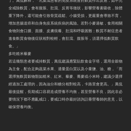
了。萬侃解釋，「乳糜瀉患者的免疫系統會對麩質作出反應，如不完
全戒除麩質，會有腹脹、肚瀉、反胃等徵狀，影響營養素吸收，除體
重下降外，還可能會引致骨質疏鬆、小腸受損，更嚴重會導致不育，
增加患腸道癌和自身免疫系統疾病的風險。若對小麥過敏，食用相關
食物則會口腫、面腫、皮膚痕癢、肚瀉和呼吸困難；麩質不耐症患者
進食麩質食物後症狀相對較輕，會肚瀉、腹脹等，須選擇低麩質飲
食。」
多吃糙米藜麥
若這幾類患者要戒掉麩質，萬侃建議應緊貼飲食金字塔，選用全穀物
為主食，配合足夠蔬菜水果、適量蛋白質以及小量鹽、油、糖，「而
選擇無麩質穀物類如糙米、紅米、藜麥、蕎麥或小米時，建議少選擇
經過加工處理的，因為油分和糖分相對較高，卡路里會更高。」萬侃
最後提醒，長期戒口容易造成營養不均衡，甚至營養不良，因此非必
要情況下都不應亂戒口，要戒口時亦最好諮詢註冊營養師的意見，以
確保營養均衡。
AM730
執業註冊營養師 Violet Man