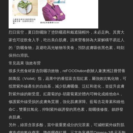
烈日當空，夏日防曬除了塗防曬霜和戴遮陽帽外，未必足夠。其實大
家也可從飲食入手，吃出美白肌膚。請來營養師為大家解構平易近人
的「防曬食物」及避吃高光敏物等美食，預防皮膚吸收黑色素，時刻
保持白滑肌。
常見蔬果 強效有營
很多天然食材富含防曬功效物，reFOODlution創辧人兼澳洲註冊營養
師萬侃（Violet）指，蔬果中的番茄富含茄紅素，屬強效抗氧化物，可
抵禦紫外線產生的自由基，減少肌膚曬傷、泛紅和老化，並提升皮膚
對紫外線的耐受度。紅蘿蔔的β-胡蘿蔔素於體內可轉化成維他命A，
修護紫外線受損的皮膚角質層，強化肌膚屏障。藍莓含花青素和維他
命C，雙重抗氧化，抑制紫外線誘發的黑色素，能曬後修復、鎮靜發
炎肌膚。
另外，綠茶含茶多酚，當中最重要成分的兒茶素，可減輕紫外線對肌
膚造成的氧化傷害、降低曬傷紅腫。三文魚富優質Omega-3多元不飽