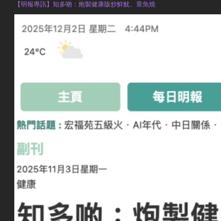
【明報專訊】知多啲：炮製健康版炒鮮魷、章魚燒