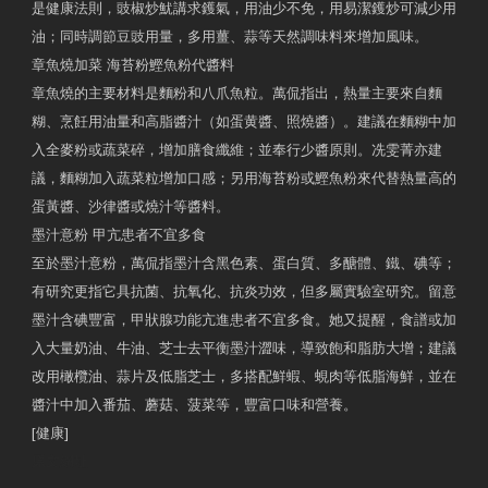
是健康法則，豉椒炒魷講求鑊氣，用油少不免，用易潔鑊炒可減少用
油；同時調節豆豉用量，多用薑、蒜等天然調味料來增加風味。
章魚燒加菜 海苔粉鰹魚粉代醬料
章魚燒的主要材料是麵粉和八爪魚粒。萬侃指出，熱量主要來自麵
糊、烹飪用油量和高脂醬汁（如蛋黄醬、照燒醬）。建議在麵糊中加
入全麥粉或蔬菜碎，增加膳食纖維；並奉行少醬原則。冼雯菁亦建
議，麵糊加入蔬菜粒增加口感；另用海苔粉或鰹魚粉來代替熱量高的
蛋黃醬、沙律醬或燒汁等醬料。
墨汁意粉 甲亢患者不宜多食
至於墨汁意粉，萬侃指墨汁含黑色素、蛋白質、多醣體、鐵、碘等；
有研究更指它具抗菌、抗氧化、抗炎功效，但多屬實驗室研究。留意
墨汁含碘豐富，甲狀腺功能亢進患者不宜多食。她又提醒，食譜或加
入大量奶油、牛油、芝士去平衡墨汁澀味，導致飽和脂肪大增；建議
改用橄欖油、蒜片及低脂芝士，多搭配鮮蝦、蜆肉等低脂海鮮，並在
醬汁中加入番茄、蘑菇、菠菜等，豐富口味和營養。
[健康]
原文網址