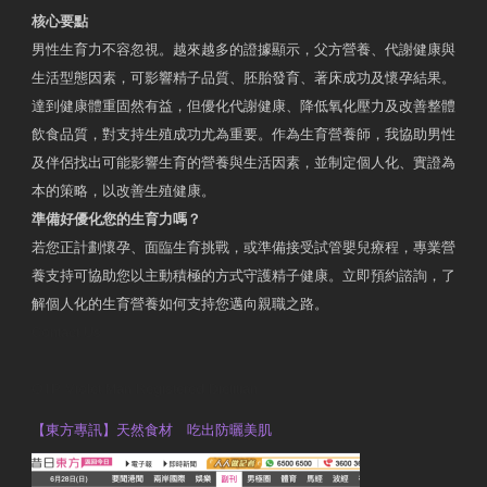
核心要點
男性生育力不容忽視。越來越多的證據顯示，父方營養、代謝健康與
生活型態因素，可影響精子品質、胚胎發育、著床成功及懷孕結果。
達到健康體重固然有益，但優化代謝健康、降低氧化壓力及改善整體
飲食品質，對支持生殖成功尤為重要。作為生育營養師，我協助男性
及伴侶找出可能影響生育的營養與生活因素，並制定個人化、實證為
本的策略，以改善生殖健康。
準備好優化您的生育力嗎？
若您正計劃懷孕、面臨生育挑戰，或準備接受試管嬰兒療程，專業營
養支持可協助您以主動積極的方式守護精子健康。立即預約諮詢，了
解個人化的生育營養如何支持您邁向親職之路。
Contact Us
OTP Violet Man Registered Dietitian
【東方專訊】天然食材 吃出防曬美肌