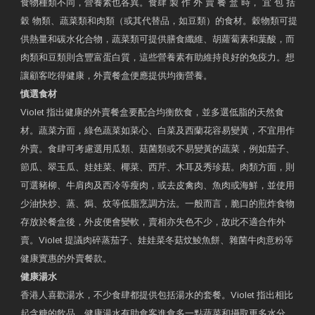
食物種類不同，營養素也各異。食肆 製 作 外 賣 餐 盒 時， 宜 包 括
穀 物類、蔬菜類和肉類（或其代替品，如豆類）的食材。穀物類可提
供熱量和碳水化合物，蔬菜類可提供膳食纖維、胡蘿蔔素和葉酸，而
肉類和豆類則含豐富蛋白質，這些營養素有助維持良好的免疫力。想
讓顧客吃得健康，外賣餐盒便應提供均衡營養。
慎選食材
Violet 指出健康的外賣餐盒要配合均衡飲食，並多選低脂的天然食
材。蔬菜方面，綠色蔬菜如菜心、白菜及西蘭花容易變黃，不宜用作
外賣。食肆可考慮選用瓜類、菇菌類或不易變黃的蔬菜，例如茄子、
節瓜、翠玉瓜、娃娃菜、椰菜、西芹、木耳及秀珍菇。肉類方面，則
可選豬柳、牛肩肉及西冷等瘦肉，或去皮禽肉、魚肉或海鮮，並使用
少油快炒、蒸、焗、炆等低脂烹調方法。一般而言，脆口的煎炸食物
存放於餐盒後，外皮便會變軟，賣相亦失色不少，故此不適合作外
賣。Violet 提議肉碎蒸茄子、娃娃菜冬菇炆鯪魚餅、雜菌牛肉意粉等
健康實惠的外賣餐款。
健康湯水
香港人喜歡湯水，不少食肆都提供包括湯水的套餐。Violet 指出相比
起含糖的飲品，健康湯水有助食客進食多一點蔬菜和攝取更多水分，