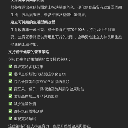
營養在調節生殖荷爾蒙上扮演關鍵角色。優化飲食品質有助於睪固酮
生成、胰島素調控、發炎平衡及整體生殖健康。
建立可持續的生活型態改變
生育改善非一蹴可幾。精子發育約需70至90天，持之以恆至關重
要。生育營養師提供實用且可行的指引，協助男性建立支持長期生殖
健康的永續習慣。
支持精子健康的營養策略
與較佳生育結果相關的飲食模式包括：
攝取充足多彩蔬果
選擇全穀類取代精製碳水化合物
包含優質蛋白質與富含油脂的魚類
從堅果、種子、橄欖油及酪梨攝取健康脂肪
限制高度加工食品與添加糖
減少過量飲酒
維持規律體能活動
重視充足睡眠
這些策略不僅支持生育力，也提升整體健康與福祉。