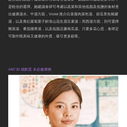
是較佳的選擇。她建議食肆可考慮以蔬菜和其他低脂及低鹽的食材煮
出健康湯水。中湯方面，Violet 推介白菜瘦肉菜乾湯、節瓜章魚豬腱
湯，以及青紅蘿蔔栗子鮮淮山花生眉豆素湯；而西湯方面，則可選擇
雜菜湯、番茄腰果湯，以及低脂忌廉南瓜湯。只要多花心思，食肆定
可製作既美味又健康的外賣，吸引更多顧客。
衛生署製作 星級有營食肆
預約註冊營養師 Violet Man
專業範疇
AM730 戒麩質 未必健康啲