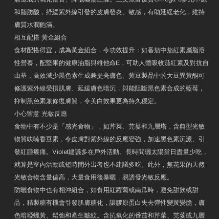
和脂肪酸，紓緩紫外線引發的皮膚發炎、敏感，有助延緩老化，維持
膚質水潤飽滿。
相互配搭 黃金組合
食材配搭得宜，成為黃金組合，令功效提升；如番茄中茄紅素屬脂溶
性營養，配堅果的健康油脂與維他命E，可助人體吸收茄紅素及對抗自
由基，高效減少黑色素生成兼提亮膚色。黃豆製品中的大豆異黃酮可
修護紫外線受損肌膚、延緩膚色暗沉，與能阻斷黑色素合成的藍莓，
抑制黑色素兼修復膚質，令美白效果更為持久穩定。
小心留意 光敏反應
食物中有不少是「感光食物」，如芹菜、芫荽和九層塔，含典型光敏
物質呋喃香豆素，令皮膚對紫外線的反應變強，加速黑色素沉澱、引
發紅腫癢痛。Violet建議多在戶外活動、長時間曬太陽當日盡量少吃，
就算是室內活動或短時間外出者也不建議多吃。此外，無花果的天然
光敏合物含量偏高，大量食用後暴曬，易誘發光敏反應。
防曬食物中也有相沖組合，如食用紅蘿蔔或南瓜時，避免甜飲或甜
品，精製糖有機會引發肌膚糖化，讓膠原蛋白失去彈性變黃變脆，膚
色暗啞蠟黃、鬆弛和產生皺紋。含抗氧化的番茄和芹菜、芫荽或九層