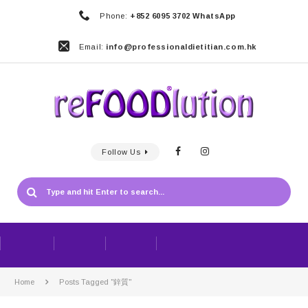
Phone:
+852 6095 3702 WhatsApp
Email:
info@professionaldietitian.com.hk
Follow Us
Home
Posts Tagged "鋅質"