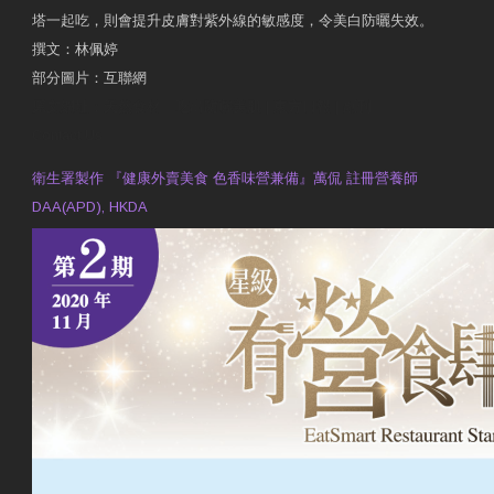
塔一起吃，則會提升皮膚對紫外線的敏感度，令美白防曬失效。
撰文：林佩婷
部分圖片：互聯網
原文網址：天然食材 吃出防曬美肌 | 東方日報 | 副刊
Contact Us
衛生署製作 『健康外賣美食 色香味營兼備』萬侃 註冊營養師
DAA(APD), HKDA