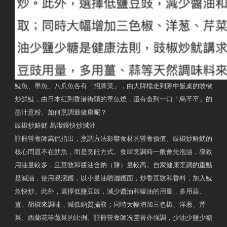
魷魚、墨魚、八爪魚各有「招牌菜」，由大牌檔走到家中飯桌的豉椒
炒鮮魷，由日本紅到香港街頭的章魚燒，還有食到一口「烏卒卒」的
墨汁意粉。如何烹調最健康呢？
豉椒炒鮮魷 易潔鑊快炒減油
註冊營養師萬侃指出，烹調方法影響食材的營養價值。豉椒炒鮮魷的
核心問題不在魷魚，而是烹飪方式。食肆烹調時一般會先泡油，導致
用油量較多，且豆豉和醬油含鈉（鹽）量較高。自家健康烹調的重點
是減油，使用易潔鑊，以小量油噴灑鑊面，炒香豆豉和香料，加入魷
魚快炒。此外，選擇低鹽豆豉，減少醬油和蠔油的用量，多用蒜、
薑、胡椒來調味，減低鈉質攝取；同時大幅增加三色椒、洋葱、芹
菜、西蘭花等蔬菜的比例。註冊營養師冼雯菁亦強調，少油少鹽少糖