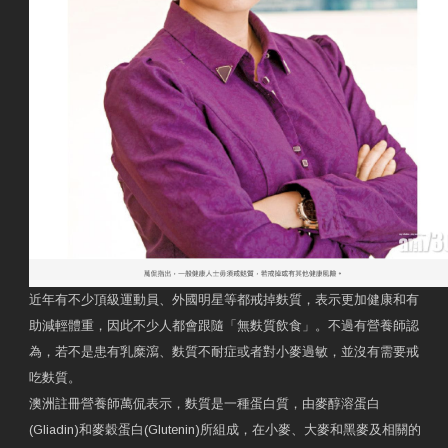
近年有不少頂級運動員、外國明星等都戒掉麩質，表示更加健康和有
助減輕體重，因此不少人都會跟隨「無麩質飲食」。不過有營養師認
為，若不是患有乳糜瀉、麩質不耐症或者對小麥過敏，並沒有需要戒
吃麩質。
澳洲註冊營養師萬侃表示，麩質是一種蛋白質，由麥醇溶蛋白
(Gliadin)和麥穀蛋白(Glutenin)所組成，在小麥、大麥和黑麥及相關的