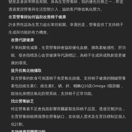
變差及著床率降低有關。身為生育營養師，我的優先任務之一，即是
透過實證營養與生活型態介入，協助客戶降低氧化壓力。
生育營養師如何協助改善精子健康
許多男性認為生育力超出掌控範圍。幸運的是，營養提供了支持精子
生成與功能的有力機會。
改善代謝健康
不單純聚焦減重，生育營養師會協助優化血糖、胰島素敏感性、肝功
能、發炎指標及心血管健康等代謝標記，為精子生成與成熟創造更健
康的環境。
提升抗氧化物攝取
富含營養的飲食可保護精子免受氧化損傷。支持精子健康的關鍵營養
素包括維生素C、維生素E、硒、鋅、輔酶Q10及Omega-3脂肪酸，
能強化身體抗氧化防禦系統，支持精子正常功能。
找出營養缺乏
特定營養素不足會負面影響荷爾蒙製造與精子品質。透過完整評估，
生育營養師能辨識潛在營養缺口，並依個人需求及生育目標制定個人
化計劃。
支持健康荷爾蒙功能