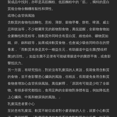
製成品中找到，亦即是高筋麵粉、低筋麵粉中的「筋」，獨特的蛋白
質複合物令麵糰有黏性和彈性。
或增心血管病風險
含麩質的食物包括麵包、意粉、薄餅、穀物早餐、餅乾、啤酒、威士
忌和豉油等，不少都屬常見的穀物類食物，萬侃提醒，全穀物食物如
全麥麵包和意粉等，除麩質外同時含有蛋白質、維他命B、礦物質如
鐵、鋅、銅和鎂等，如果戒掉麩質食物，也會減少吸收同時存在的營
養素，「而麩質本身是其中一種益生元，有助腸道中益生菌(雙歧桿
菌)的活性。」如益生菌不足便有可能破壞腸道中的菌群平衡，或會影
響抵抗力。
另一方面，有研究指出，對於沒有乳糜瀉的人來說，長期食用含麩質
的食物，並不會影響患心臟病的風險，但相反，長期避免食用含麩質
食物會增加心血管疾病風險。萬侃解釋，「原因有可能是少吃了全穀
物。有很多研究都指出，食用足夠的全穀物對身體有益，例如降低患
上心臟病、中風和糖尿病的風險。」
乳糜瀉患者要小心
至於患有乳糜瀉、麩質不耐症或者對小麥過敏的人士，就要小心麩質