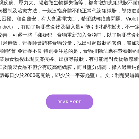
疾病、壓力大、腸道微生物群失衡等，都會增加患組織胺不耐症
病機制及治療方法，一般泛指身體不能正常代謝組織胺，導致進
、寢食難安，有人會選擇戒口，希望減輕痕癢問題。Violet Man
tion diet），有助了解哪些食物及攝入量可能引起相關徵狀，
改善，可逐一將「嫌疑犯」食物重新加入食物中，以了解哪些食
引起過敏，營養師會調整食物分量，找出引起徵狀的閾值，譬如
師監督 免營養不良 特別要注意的是，食物排除法應在營養師
某類食物後出現皮膚痕癢、出疹等徵狀，有可能是對食物敏感或
工及醃製食品不但含有較高組織胺，而且鹽分偏高，攝入過量鈉
議每日少於2000毫克鈉，即少於一平茶匙鹽）。文：利楚兒編
READ MORE