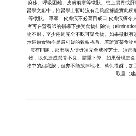
麻疹、呼吸困難、皮膚痕癢等徵狀。患上腸胃或肝臟
醫學文獻中，惟醫學上暫時沒有足夠證據證實此疾
等徵狀。 專家：皮膚痕不必盲目戒口 皮膚痕癢令人困擾
者可在營養師的指導下接受食物排除法（elimina
物不耐，至少兩周完全不吃可疑食物。如果徵狀有
示這類食物不是最可疑的致敏禍首。若證實某食物
沒有問題，那麼病人便毋須完全戒掉芝士。須營養
物，以免造成營養不良、體重下降。如果發現進食
物中的組織胺，但亦不能放肆地吃。萬侃提醒，加
取量（建