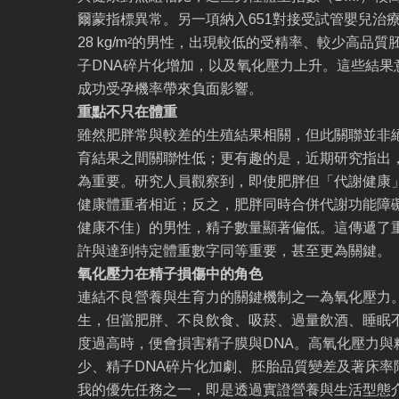
爾蒙指標異常。另一項納入651對接受試管嬰兒治療
28 kg/m²的男性，出現較低的受精率、較少高品
子DNA碎片化增加，以及氧化壓力上升。這些結果
成功受孕機率帶來負面影響。
重點不只在體重
雖然肥胖常與較差的生殖結果相關，但此關聯並非絕
育結果之間關聯性低；更有趣的是，近期研究指出
為重要。研究人員觀察到，即使肥胖但「代謝健康
健康體重者相近；反之，肥胖同時合併代謝功能障
健康不佳）的男性，精子數量顯著偏低。這傳遞了
許與達到特定體重數字同等重要，甚至更為關鍵。
氧化壓力在精子損傷中的角色
連結不良營養與生育力的關鍵機制之一為氧化壓力
生，但當肥胖、不良飲食、吸菸、過量飲酒、睡眠
度過高時，便會損害精子膜與DNA。高氧化壓力與
少、精子DNA碎片化加劇、胚胎品質變差及著床率
我的優先任務之一，即是透過實證營養與生活型態