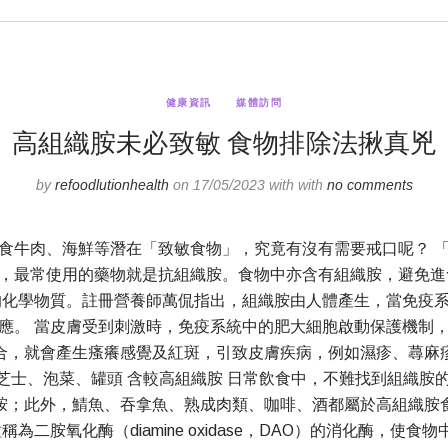
健康資訊
媒體訪問
高組織胺未必致敏 食物排除法揪真兇
by
refoodlutionhealth
on 17/05/2023 with with
no comments
食牛肉、海鮮等潛在「致敏食物」，究竟有沒有需要戒口呢？ 
，最常使用的藥物就是抗組織胺。食物中亦含有組織胺，避免進
的化學物質。註冊營養師萬侃指出，組織胺由人體產生，當免疫
應。 當皮膚受到刺激時，免疫系統中的肥大細胞啟動保護機制
合，就會產生瘙癢感覺及紅斑，引致皮膚疾病，例如濕疹、蕁麻
發痕癢。 芝士、泡菜、罐頭 含較高組織胺 日常飲食中，不難找到
胺；此外，鯖魚、吞拿魚、熟成肉類、咖啡、酒都屬於高組織胺
二胺氧化酶（diamine oxidase，DAO）的消化酶，