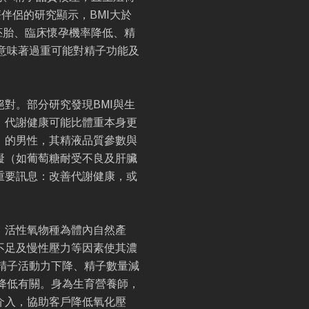
伴侶的研究顯示，BMI大於
質胚胎、臨床懷孕機率降低、精
意味著過重可能對精子功能及
對。部分研究發現BMI與生
，代謝健康可能比體重本身更
」的男性，其精液品質參數與
礙（如葡萄糖耐受不良及肝臟
重要訊息：改善代謝健康，或
。活性氧物種為體內自然產
不足及慢性壓力等因素使其濃
精子活動力下降、精子數量減
降低有關。身為生育營養師，
介入，協助客戶降低氧化壓