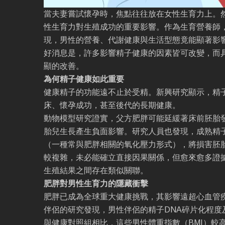
當夫妻嘗試懷孕時，焦點往往放在女性生育力上。
性生育力對生殖成功的重要影響。作為生育營養師
現，男性的營養、代謝健康與生活型態竟能顯著影
好消息是，許多影響精子健康的因素皆可改變，而
顯的改善。
為何精子健康如此重要
健康精子的功能遠不止於受精。新興研究顯示，精
床、懷孕成功，甚至後代的長期健康。
動物模型研究證實，父方肥胖可能延緩著床前胚胎
胎兒生長產生負面影響。研究人員也發現，成熟精
（一種常與肥胖相關的氧化壓力形式），將損害胚
較複雜，未必能確立直接因果關係，但愈來愈多證
生殖結果之間存在類似關聯。
肥胖對男性生育力的隱藏衝擊
肥胖已成為全球重大健康挑戰，其影響遠超心血管
伴侶的研究發現，男性伴侶的精子DNA碎片化程度
與健康對照組相比，這些男性體重指數（BMI）較