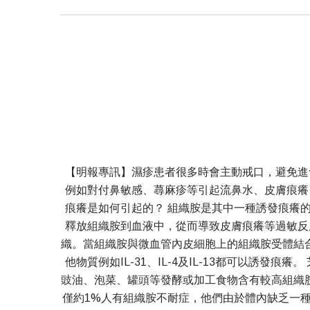
【明報專訊】濕疹患者很多時會主動戒口，避免進
例如對付鼻敏感、蕁麻疹等引起流鼻水、皮膚痕癢
痕癢是如何引起的？ 組織胺是其中一種誘發痕癢
釋放組織胺到血液中，從而導致皮膚痕癢等過敏反
織。當組織胺與微血管內皮細胞上的組織胺受體結
他物質例如IL-31、IL-4及IL-13都可以誘
豉油、泡菜、罐頭等發酵或加工食物含有較高組織
僅約1%人有組織胺不耐症，他們由於體內缺乏一種稱為