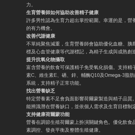
力。
生育營養師如何協助改善精子健康
許多男性認為生育力超出掌控範圍。幸運的是，營
的有力機會。
改善代謝健康
不單純聚焦減重，生育營養師會協助優化血糖、胰
標及心血管健康等代謝標記，為精子生成與成熟創
提升抗氧化物攝取
富含營養的飲食可保護精子免受氧化損傷。支持精
素C、維生素E、硒、鋅、輔酶Q10及Omega-3
系統，支持精子正常功能。
找出營養缺乏
特定營養素不足會負面影響荷爾蒙製造與精子品質
能辨識潛在營養缺口，並依個人需求及生育目標制
支持健康荷爾蒙功能
營養在調節生殖荷爾蒙上扮演關鍵角色。優化飲食
素調控、發炎平衡及整體生殖健康。