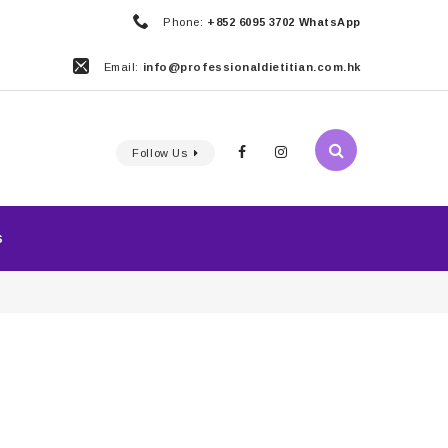
Phone:
+852 6095 3702 WhatsApp
Email:
info@professionaldietitian.com.hk
Follow Us
S