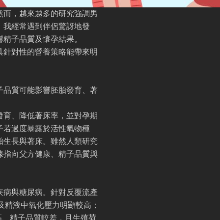
然而，越來越多的研究強調男
，我經常遇到伴侶驚訝地發
響精子品質及懷孕結果。
具針對性的營養策略能帶來明
子品質可能影響胚胎發育、著
發育、降低著床率，並對孕期
子若過度暴露於活性氧物種
胎生長與著床。雖然人類研究
據指向父方健康、精子品質與
疾病與糖尿病。針對反覆流產
及精液中氧化壓力明顯較高；
高、精子品質較差，且生殖荷