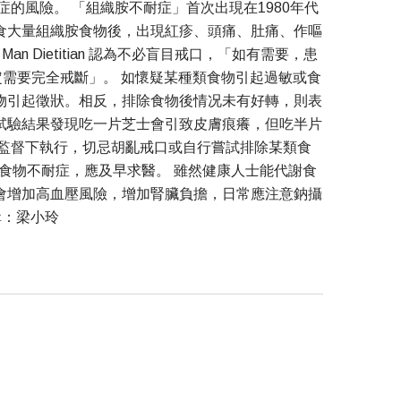
的風險。 「組織胺不耐症」首次出現在1980年代
食大量組織胺食物後，出現紅疹、頭痛、肚痛、作嘔
 Dietitian 認為不必盲目戒口，「如有需要，患
不一定需要完全戒斷」。 如懷疑某種類食物引起過敏或食
物引起徵狀。相反，排除食物後情况未有好轉，則表
試驗結果發現吃一片芝士會引致皮膚痕癢，但吃半片
的監督下執行，切忌胡亂戒口或自行嘗試排除某類食
食物不耐症，應及早求醫。 雖然健康人士能代謝食
會增加高血壓風險，增加腎臟負擔，日常應注意鈉攝
輯：梁小玲