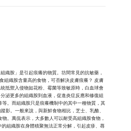
「組織胺」是引起痕癢的物質。坊間常見的抗敏藥，
食組織胺含量高的食物，可否解決皮膚痕癢？ 皮膚
系統抵禦入侵物如花粉、霉菌等致敏原時，白血球會
，分泌更多的組織胺到血液，促進炎症反應和修復組
疹等。而組織胺只是痕癢機制中的其中一種物質，其
組織胺的蹤影。一般來說，與新鮮食物相比，芝士、乳酪、
食物。萬侃表示，大多數人可以耐受高組織胺食物，
使食物中的組織胺在身體積聚無法正常分解，引起皮疹、蕁