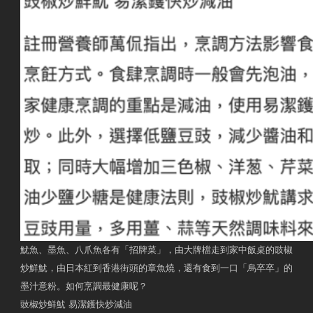
魷魚、墨魚、八爪魚各有「招牌菜」，由大牌檔走到家中飯桌的豉椒
炒鮮魷，由日本紅到香港街頭的章魚燒，還有食到一口「烏卒卒」的
墨汁意粉。如何烹調最健康呢？
豉椒炒鮮魷 易潔鑊快炒減油