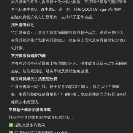
富含營養的飲食可保護精子免受氧化損傷。支持精子健康的關鍵營養
素包括維生素C、維生素E、硒、鋅、輔酶Q10及Omega-3脂肪酸，
能強化身體抗氧化防禦系統，支持精子正常功能。
找出營養缺乏
特定營養素不足會負面影響荷爾蒙製造與精子品質。透過完整評估，
生育營養師能辨識潛在營養缺口，並依個人需求及生育目標制定個人
化計劃。
支持健康荷爾蒙功能
營養在調節生殖荷爾蒙上扮演關鍵角色。優化飲食品質有助於睪固酮
生成、胰島素調控、發炎平衡及整體生殖健康。
建立可持續的生活型態改變
生育改善非一蹴可幾。精子發育約需70至90天，持之以恆至關重
要。生育營養師提供實用且可行的指引，協助男性建立支持長期生殖
健康的永續習慣。
支持精子健康的營養策略
與較佳生育結果相關的飲食模式包括：
攝取充足多彩蔬果
選擇全穀類取代精製碳水化合物