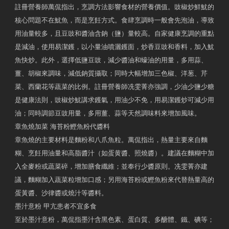
註冊營養師萬侃指出，烹調方法影響食材的營養價值。豉椒炒鮮魷的
核心問題不在魷魚，而是烹飪方式。食肆烹調時一般會先泡油，導致
用油量較多，且豆豉和醬油含鈉（鹽）量較高。自家健康烹調的重點
是減油，使用易潔鑊，以小量油噴灑鑊面，炒香豆豉和香料，加入魷
魚快炒。此外，選擇低鹽豆豉，減少醬油和蠔油的用量，多用蒜、
薑、胡椒來調味，減低鈉質攝取；同時大幅增加三色椒、洋葱、芹
菜、西蘭花等蔬菜的比例。註冊營養師冼雯菁亦強調，少油少鹽少糖
是健康法則，豉椒炒魷講求鑊氣，用油少不免，用易潔鑊炒可減少用
油；同時調節豆豉用量，多用薑、蒜等天然調味料來增加風味。
章魚燒加菜 海苔粉鰹魚粉代醬料
章魚燒的主要材料是麵粉和八爪魚粒。萬侃指出，熱量主要來自麵
糊、烹飪用油量和高脂醬汁（如蛋黄醬、照燒醬）。建議在麵糊中加
入全麥粉或蔬菜碎，增加膳食纖維；並奉行少醬原則。冼雯菁亦建
議，麵糊加入蔬菜粒增加口感；另用海苔粉或鰹魚粉來代替熱量高的
蛋黃醬、沙律醬或燒汁等醬料。
墨汁意粉 甲亢患者不宜多食
至於墨汁意粉，萬侃指墨汁含黑色素、蛋白質、多醣體、鐵、碘等；