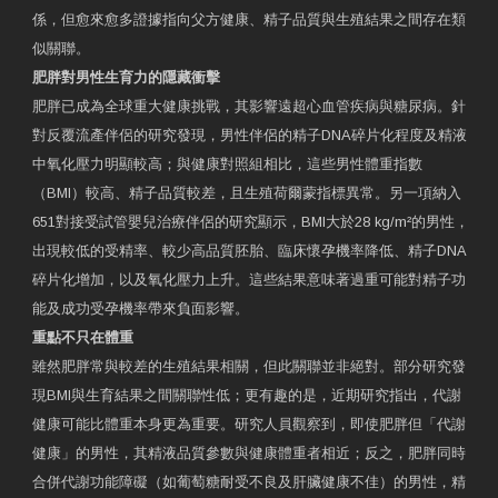
係，但愈來愈多證據指向父方健康、精子品質與生殖結果之間存在類
似關聯。
肥胖對男性生育力的隱藏衝擊
肥胖已成為全球重大健康挑戰，其影響遠超心血管疾病與糖尿病。針
對反覆流產伴侶的研究發現，男性伴侶的精子DNA碎片化程度及精液
中氧化壓力明顯較高；與健康對照組相比，這些男性體重指數
（BMI）較高、精子品質較差，且生殖荷爾蒙指標異常。另一項納入
651對接受試管嬰兒治療伴侶的研究顯示，BMI大於28 kg/m²的男性，
出現較低的受精率、較少高品質胚胎、臨床懷孕機率降低、精子DNA
碎片化增加，以及氧化壓力上升。這些結果意味著過重可能對精子功
能及成功受孕機率帶來負面影響。
重點不只在體重
雖然肥胖常與較差的生殖結果相關，但此關聯並非絕對。部分研究發
現BMI與生育結果之間關聯性低；更有趣的是，近期研究指出，代謝
健康可能比體重本身更為重要。研究人員觀察到，即使肥胖但「代謝
健康」的男性，其精液品質參數與健康體重者相近；反之，肥胖同時
合併代謝功能障礙（如葡萄糖耐受不良及肝臟健康不佳）的男性，精