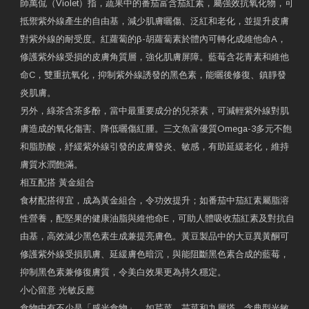
師萬侃（Violet）指，蔬果中的番茄富含茄紅素，屬強效抗氧化物，可
抵禦紫外線產生的自由基，減少肌膚曬傷、泛紅和老化，並提升皮膚
對紫外線的耐受度。紅蘿蔔的β-胡蘿蔔素於體內可轉化成維他命A，
修護紫外線受損的皮膚角質層，強化肌膚屏障。藍莓含花青素和維他
命C，雙重抗氧化，抑制紫外線誘發的黑色素，能曬後修復、鎮靜發
炎肌膚。
另外，綠茶含茶多酚，當中最重要成分的兒茶素，可減輕紫外線對肌
膚造成的氧化傷害、降低曬傷紅腫。三文魚富優質Omega-3多元不飽
和脂肪酸，紓緩紫外線引發的皮膚發炎、敏感，有助延緩老化，維持
膚質水潤飽滿。
相互配搭 黃金組合
食材配搭得宜，成為黃金組合，令功效提升；如番茄中茄紅素屬脂溶
性營養，配堅果的健康油脂與維他命E，可助人體吸收茄紅素及對抗自
由基，高效減少黑色素生成兼提亮膚色。黃豆製品中的大豆異黃酮可
修護紫外線受損肌膚、延緩膚色暗沉，與能阻斷黑色素合成的藍莓，
抑制黑色素兼修復膚質，令美白效果更為持久穩定。
小心留意 光敏反應
食物中有不少是「感光食物」，如芹菜、芫荽和九層塔，含典型光敏