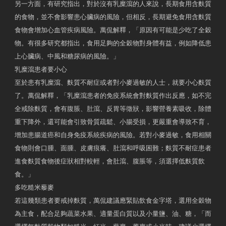
另一方面，有研究指出，對於沒有乳糜瀉的人來說，長期食用含麩質
的食物，並不會影響患心臟病的風險，但相反，長期避免食用含麩質
食物會增加心血管疾病風險。萬侃解釋，「原因有可能是少吃了全穀
物。有很多研究都指出，食用足夠的全穀物對身體有益，例如降低患
上心臟病、中風和糖尿病的風險。」
乳糜瀉患者要小心
至於患有乳糜瀉、麩質不耐症或者對小麥過敏的人士，就要小心麩質
了。萬侃解釋，「乳糜瀉患者的免疫系統會對麩質作出反應，如不完
全戒除麩質，會有腹脹、肚瀉、反胃等徵狀，影響營養素吸收，除體
重下降外，還可能會引致骨質疏鬆、小腸受損，更嚴重會導致不育，
增加患腸道癌和自身免疫系統疾病的風險。若對小麥過敏，食用相關
食物則會口腫、面腫、皮膚痕癢、肚瀉和呼吸困難；麩質不耐症患者
進食麩質食物後症狀相對較輕，會肚瀉、腹脹等，須選擇低麩質飲
食。」
多吃糙米藜麥
若這幾類患者要戒掉麩質，萬侃建議應緊貼飲食金字塔，選用全穀物
為主食，配合足夠蔬菜水果、適量蛋白質以及小量鹽、油、糖，「而