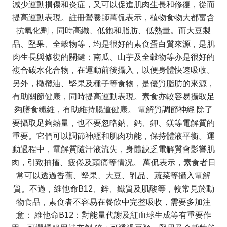
減少運動損傷和炎症，又可以促進肌肉生長和修復，從而
提高運動表現。註冊營養師萬侃表示，植物食物大都富含
抗氧化劑，同時高纖、低飽和脂肪、低熱量。而大豆製
品、堅果、全穀物等，均是很好的素食蛋白質來源，是肌
肉生長與修復的關鍵；南瓜、山芋及全穀物等亦是很好的
複合碳水化合物，在運動前後攝入，以便身體快速吸收。
另外，橄欖油、堅果及種子等食物，是優質脂肪的來源，
有助關節健康，同時提高運動表現。素食亦較容易攝取足
夠膳食纖維，有助維持腸道健康。 電解質調節神經 除了
要攝取足夠熱量，也不要忽略鈉、鈣、鉀、鎂等電解質的
重要。它們可以調節神經和肌肉功能，保持體液平衡。運
動過程中，電解質隨汗液流失，身體缺乏電解質會影響肌
肉，引致抽搐、疲倦及頭痛等情况。 萬侃表示，素食者日
常可以透過香蕉、堅果、大豆、乳品、蔬菜等攝入電解
質。不過，維他命B12、鋅、鐵質及肌酸等，較常見於動
物食品，素食者不容易在餐飲中完整吸收，需要多加注
意： 維他命B12：對能量代謝及紅血球生成等有重要作