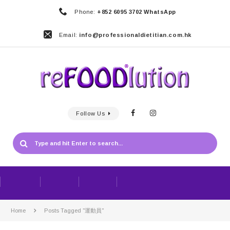
Phone:
+852 6095 3702 WhatsApp
Email:
info@professionaldietitian.com.hk
Follow Us
Home
Posts Tagged "運動員"