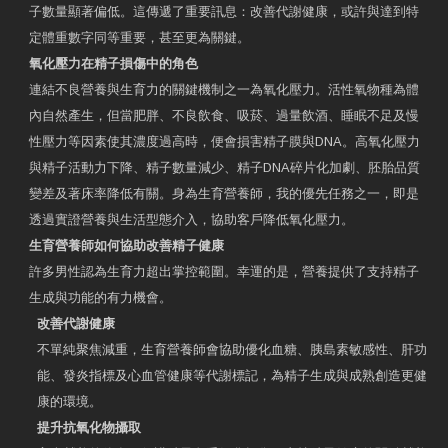
子數量顯著偏低。這傳遞了重要訊息：改善代謝健康，或許與達到特
定體重數字同等重要，甚至更為關鍵。
氧化壓力在精子損傷中的角色
連結不良營養與生育力的關鍵機制之一為氧化壓力。活性氧物種為體
內自然產生，但當肥胖、不良飲食、吸菸、過量飲酒、睡眠不足及慢
性壓力等因素使其濃度過高時，便會損害精子膜與DNA。高氧化壓力
與精子活動力下降、精子數量減少、精子DNA碎片化加劇、胚胎品質
變差及著床率降低有關。身為生育營養師，我的優先任務之一，即是
透過實證營養與生活型態介入，協助客戶降低氧化壓力。
生育營養師如何協助改善精子健康
許多男性認為生育力超出掌控範圍。幸運的是，營養提供了支持精子
生成與功能的有力機會。
改善代謝健康
不單純聚焦減重，生育營養師會協助優化血糖、胰島素敏感性、肝功
能、發炎指標及心血管健康等代謝標記，為精子生成與成熟創造更健
康的環境。
提升抗氧化物攝取