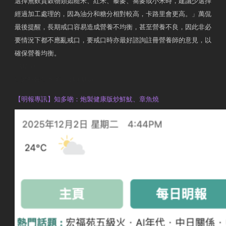
選擇無麩質穀物類如糙米、紅米、藜麥、蕎麥或小米時，建議少選擇
經過加工處理的，因為油分和糖分相對較高，卡路里會更高。」萬侃
最後提醒，長期戒口容易造成營養不均衡，甚至營養不良，因此非必
要情況下都不應亂戒口，要戒口時亦最好諮詢註冊營養師的意見，以
確保營養均衡。
AM730
執業註冊營養師 Violet Man
【明報專訊】知多啲：炮製健康版炒鮮魷、章魚燒