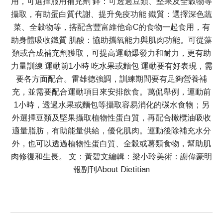
用，可選擇服用補充劑 鋅：可透過豆類、堅果及全穀物等
攝取，有助蛋白質代謝、提升免疫功能 鐵質：選擇深色蔬
菜、全穀物等，搭配含豐富維他命C的食物一起食用，有
助身體吸收鐵質 肌酸：協助攜氧能力與肌肉功能。可從藻
類或合成補充劑獲取，可提高運動爆發力和耐力，更有助
力量訓練 運動前1小時 吃水果或麵包 運動要有好表現，需
要各方面配合。雷雄德強調，訓練期間要有足夠營養補
充，並需要配合運動項目來安排飲食。萬侃舉例，運動前
1小時，透過水果或麵包等攝取容易消化的碳水食物；另
外選擇豆類及堅果攝取植物性蛋白質，再配合橄欖油吸收
適量脂肪，有助能量供給，優化肌肉。運動後除補充水分
外，也可以透過植物性蛋白質、全榖或薯類食物，幫助肌
肉修復和生長。 文：黃碧文編輯：梁小玲美術：謝偉豪明
報副刊About Dietitian