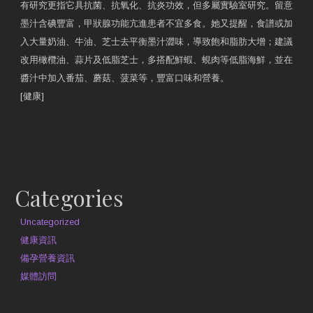
有研究更指它具抗菌、抗氧化、抗炎功效，但多屬實驗室研究。留意
墨汁含碘豐富，甲狀腺功能亢進患者不宜多食。她又提醒，食譜或加
入大量奶油、牛油、芝士去平衡墨汁澀味，導致飽和脂肪大增；建議
改用橄欖油、蒜片及低脂芝士，多搭配鮮蝦、蜆肉等低脂海鮮，並在
醬汁中加入番茄、蘑菇、菠菜等，豐富口味和營養。
[健康]
原文網址
約見營養師
Categories
Uncategorized
健康資訊
備孕營養資訊
媒體訪問