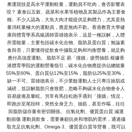
奧運競技是高水平運動較量，運動員不吃肉，會否影響表
現？ 素食以五穀、蔬菜和水果等植物及其製品作為主要食
糧。不少人認為，大魚大肉才能提供足夠體力，尤其是熱
量消耗量極大的運動員，應是無肉不歡。香港教育大學健
康與體育學系高級講師雷雄德表示，這是一種誤解，人體
所需能量，主要包括碳水化合物、脂肪及蛋白質；無論素
食與否，只要懂得從飲食中攝取足夠和均衡營養，就足夠
應付高強度運動。 脂肪不足 易「撞牆」疲勞抽筋 根據香
港體育學院的運動營養指引，碳水化合物應提供佔總能量
55%至60%、蛋白質佔12%至15%，脂肪佔25%至30%，
缺一不可。雷雄德表示，不少業餘運動人士只專注操肌或
減磅，並誤解脂肪只會致肥，忽略不夠碳水化合物會令人
容易疲倦及暈眩。另常有馬拉松跑手遇到「撞牆」情况，
即跑步至尾段時，突然全身乏力、抽筋，甚至作嘔，往往
與脂肪儲存量有密切關係。 抗氧化劑、優質蛋白質 減運
動損傷 運動員飲食，需要兼顧抗炎和增肌的需求，通過攝
取充足抗氧化劑、Omega-3、優質蛋白質等營養，既可以