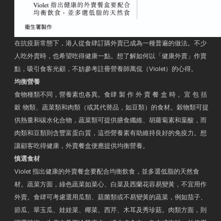
在抗疫新常態下，港人從食肆訂購外賣已成為一種普遍的做法。不少
人吃外賣時，也希望吃得健康一點。想了解如何以「健康外賣」作賣
點，吸引食客光顧，不妨參考註冊營養師萬侃（Violet）的心得。
均衡營養
食物種類不同，營養素也各異。食肆 製 作 外 賣 餐 盒 時， 宜 包 括
穀 物類、蔬菜類和肉類（或其代替品，如豆類）的食材。穀物類可提
供熱量和碳水化合物，蔬菜類可提供膳食纖維、胡蘿蔔素和葉酸，而
肉類和豆類則含豐富蛋白質，這些營養素有助維持良好的免疫力。想
讓顧客吃得健康，外賣餐盒便應提供均衡營養。
慎選食材
Violet 指出健康的外賣餐盒要配合均衡飲食，並多選低脂的天然食
材。蔬菜方面，綠色蔬菜如菜心、白菜及西蘭花容易變黃，不宜用作
外賣。食肆可考慮選用瓜類、菇菌類或不易變黃的蔬菜，例如茄子、
節瓜、翠玉瓜、娃娃菜、椰菜、西芹、木耳及秀珍菇。肉類方面，則