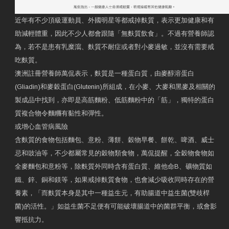
近年有不少頂級運動員、外國明星等都戒掉麩質，表示更加健康和有
助減輕體重，因此不少人都會跟隨「無麩質飲食」。不過有營養師認
為，若不是患有乳糜瀉、麩質不耐症或者對小麥過敏，並沒有需要戒
吃麩質。
澳洲註冊營養師萬侃表示，麩質是一種蛋白質，由麥醇溶蛋白
(Gliadin)和麥穀蛋白(Glutenin)所組成，在小麥、大麥和黑麥及相關的
製成品中找到，亦即是高筋麵粉、低筋麵粉中的「筋」，獨特的蛋白
質複合物令麵糰有黏性和彈性。
或增心血管病風險
含麩質的食物包括麵包、意粉、薄餅、穀物早餐、餅乾、啤酒、威士
忌和豉油等，不少都屬常見的穀物類食物，萬侃提醒，全穀物食物如
全麥麵包和意粉等，除麩質外同時含有蛋白質、維他命B、礦物質如
鐵、鋅、銅和鎂等，如果戒掉麩質食物，也會減少吸收同時存在的營
養素，「而麩質本身是其中一種益生元，有助腸道中益生菌(雙歧桿
菌)的活性。」如益生菌不足便有可能破壞腸道中的菌群平衡，或會影
響抵抗力。