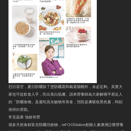
烈日當空，夏日防曬除了塗防曬霜和戴遮陽帽外，未必足夠。其實大
家也可從飲食入手，吃出美白肌膚。請來營養師為大家解構平易近人
的「防曬食物」及避吃高光敏物等美食，預防皮膚吸收黑色素，時刻
保持白滑肌。
常見蔬果 強效有營
很多天然食材富含防曬功效物，reFOODlution創辧人兼澳洲註冊營養