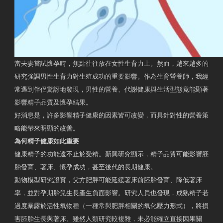
當夫妻嘗試懷孕時，焦點往往放在女性生育力上。然而，越來越多的
研究強調男性生育力對生殖成功的重要影響。作為生育營養師，我經
常遇到伴侶驚訝地發現，男性的營養、代謝健康與生活型態竟能顯著
影響精子品質及懷孕結果。
好消息是，許多影響精子健康的因素皆可改變，而具針對性的營養策
略能帶來明顯的改善。
為何精子健康如此重要
健康精子的功能遠不止於受精。新興研究顯示，精子品質可能影響胚
胎發育、著床、懷孕成功，甚至後代的長期健康。
動物模型研究證實，父方肥胖可能延緩著床前胚胎發育、降低著床
率，並對孕期胎兒生長產生負面影響。研究人員也發現，成熟精子若
過度暴露於活性氧物種（一種常與肥胖相關的氧化壓力形式），將損
害胚胎生長與著床。雖然人類研究較複雜，未必能確立直接因果關