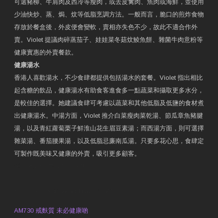
可選豬柳、牛肩肉及西冷等瘦肉，或去皮禽肉、魚肉或海鮮，並使用
少油快炒、蒸、焗、炆等低脂烹調方法。一般而言，脆口的煎炸食物
存放於餐盒後，外皮便會變軟，賣相亦失色不少，故此不適合作外
賣。Violet 提議肉碎蒸茄子、娃娃菜冬菇炆鯪魚餅、雜菌牛肉意粉等
健康實惠的外賣餐款。
健康湯水
香港人喜歡湯水，不少食肆都提供包括湯水的套餐。Violet 指出相比
起含糖的飲品，健康湯水有助食客進食多一點蔬菜和攝取更多水分，
是較佳的選擇。她建議食肆可考慮以蔬菜和其他低脂及低鹽的食材煮
出健康湯水。中湯方面，Violet 推介白菜瘦肉菜乾湯、節瓜章魚豬腱
湯，以及青紅蘿蔔栗子鮮淮山花生眉豆素湯；而西湯方面，則可選擇
雜菜湯、番茄腰果湯，以及低脂忌廉南瓜湯。只要多花心思，食肆定
可製作既美味又健康的外賣，吸引更多顧客。
衛生署製作 星級有營食肆
預約註冊營養師 Violet Man
專業範疇
AM730 戒麩質 未必健康啲