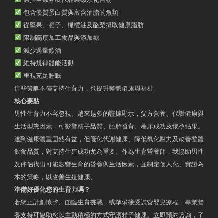
包含優質蛋白質與富含油脂的魚類
從堅果、種子、橄欖油及酪梨攝取健康脂肪
限制高度加工食品與添加糖
減少過量飲酒
維持規律體能活動
重視充足睡眠
這些策略不僅支持生育力，也提升整體健康與福祉。
核心要點
男性生育力不容忽視。越來越多的證據顯示，父方營養、代謝健康與
生活型態因素，可影響精子品質、胚胎發育、著床成功及懷孕結果。
達到健康體重固然有益，但優化代謝健康、降低氧化壓力及改善整體
飲食品質，對支持生殖成功尤為重要。作為生育營養師，我協助男性
及伴侶找出可能影響生育的營養與生活因素，並制定個人化、實證為
本的策略，以改善生殖健康。
準備好優化您的生育力嗎？
若您正計劃懷孕、面臨生育挑戰，或準備接受試管嬰兒療程，專業營
養支持可協助您以主動積極的方式守護精子健康。立即預約諮詢，了