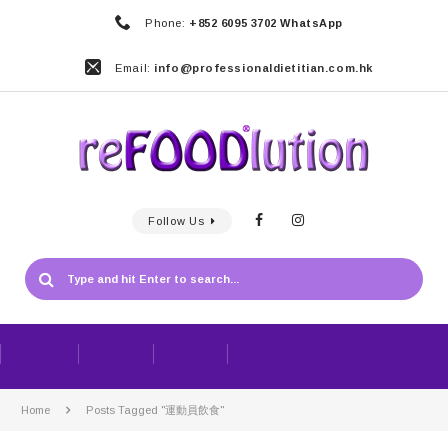
Phone:
+852 6095 3702 WhatsApp
Email:
info@professionaldietitian.com.hk
Follow Us
Home
Posts Tagged "運動員飲食"