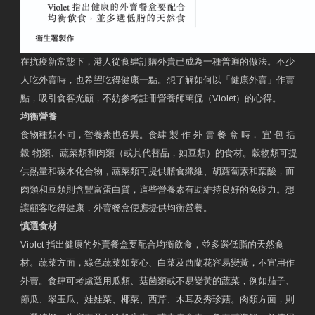
在抗疫新常態下，港人從食肆訂購外賣已成為一種普遍的做法。不少
人吃外賣時，也希望吃得健康一點。想了解如何以「健康外賣」作賣
點，吸引食客光顧，不妨參考註冊營養師萬侃（Violet）的心得。
均衡營養
食物種類不同，營養素也各異。食肆 製 作 外 賣 餐 盒 時， 宜 包 括
穀 物類、蔬菜類和肉類（或其代替品，如豆類）的食材。穀物類可提
供熱量和碳水化合物，蔬菜類可提供膳食纖維、胡蘿蔔素和葉酸，而
肉類和豆類則含豐富蛋白質，這些營養素有助維持良好的免疫力。想
讓顧客吃得健康，外賣餐盒便應提供均衡營養。
慎選食材
Violet 指出健康的外賣餐盒要配合均衡飲食，並多選低脂的天然食
材。蔬菜方面，綠色蔬菜如菜心、白菜及西蘭花容易變黃，不宜用作
外賣。食肆可考慮選用瓜類、菇菌類或不易變黃的蔬菜，例如茄子、
節瓜、翠玉瓜、娃娃菜、椰菜、西芹、木耳及秀珍菇。肉類方面，則