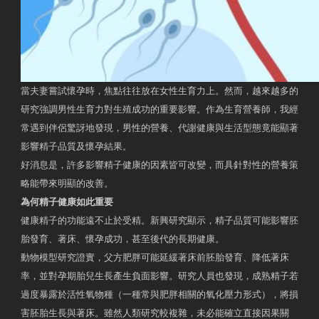
當夫妻嘗試懷孕時，焦點往往放在女性生育力上。然而，越來越多的
研究強調男性生育力對生殖成功的重要影響。作為生育營養師，我經
常遇到伴侶驚訝地發現，男性的營養、代謝健康與生活型態竟能顯著
影響精子品質及懷孕結果。
好消息是，許多影響精子健康的因素皆可改變，而具針對性的營養策
略能帶來明顯的改善。
為何精子健康如此重要
健康精子的功能遠不止於受精。新興研究顯示，精子品質可能影響胚
胎發育、著床、懷孕成功，甚至後代的長期健康。
動物模型研究證實，父方肥胖可能延緩著床前胚胎發育、降低著床
率，並對孕期胎兒生長產生負面影響。研究人員也發現，成熟精子若
過度暴露於活性氧物種（一種常與肥胖相關的氧化壓力形式），將損
害胚胎生長與著床。雖然人類研究較複雜，未必能確立直接因果關