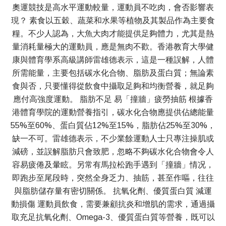
奧運競技是高水平運動較量，運動員不吃肉，會否影響表
現？ 素食以五穀、蔬菜和水果等植物及其製品作為主要食
糧。不少人認為，大魚大肉才能提供足夠體力，尤其是熱
量消耗量極大的運動員，應是無肉不歡。香港教育大學健
康與體育學系高級講師雷雄德表示，這是一種誤解，人體
所需能量，主要包括碳水化合物、脂肪及蛋白質；無論素
食與否，只要懂得從飲食中攝取足夠和均衡營養，就足夠
應付高強度運動。 脂肪不足 易「撞牆」疲勞抽筋 根據香
港體育學院的運動營養指引，碳水化合物應提供佔總能量
55%至60%、蛋白質佔12%至15%，脂肪佔25%至30%，
缺一不可。雷雄德表示，不少業餘運動人士只專注操肌或
減磅，並誤解脂肪只會致肥，忽略不夠碳水化合物會令人
容易疲倦及暈眩。另常有馬拉松跑手遇到「撞牆」情况，
即跑步至尾段時，突然全身乏力、抽筋，甚至作嘔，往往
與脂肪儲存量有密切關係。 抗氧化劑、優質蛋白質 減運
動損傷 運動員飲食，需要兼顧抗炎和增肌的需求，通過攝
取充足抗氧化劑、Omega-3、優質蛋白質等營養，既可以