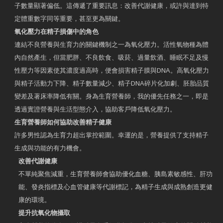
子數量顯著偏低。這傳遞了重要訊息：改善代謝健康，或許與達到特
定體重數字同等重要，甚至更為關鍵。
氧化壓力在精子損傷中的角色
連結不良營養與生育力的關鍵機制之一為氧化壓力。活性氧物種為體
內自然產生，但當肥胖、不良飲食、吸菸、過量飲酒、睡眠不足及慢
性壓力等因素使其濃度過高時，便會損害精子膜與DNA。高氧化壓力
與精子活動力下降、精子數量減少、精子DNA碎片化加劇、胚胎品質
變差及著床率降低有關。身為生育營養師，我的優先任務之一，即是
透過實證營養與生活型態介入，協助客戶降低氧化壓力。
生育營養師如何協助改善精子健康
許多男性認為生育力超出掌控範圍。幸運的是，營養提供了支持精子
生成與功能的有力機會。
改善代謝健康
不單純聚焦減重，生育營養師會協助優化血糖、胰島素敏感性、肝功
能、發炎指標及心血管健康等代謝標記，為精子生成與成熟創造更健
康的環境。
提升抗氧化物攝取