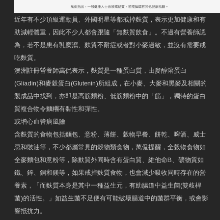
近年有不少頂級運動員、外國明星等都戒掉麩質，表示更加健康和有
助減輕體重，因此不少人都會跟隨「無麩質飲食」。不過有營養師認
為，若不是患有乳糜瀉、麩質不耐症或者對小麥過敏，並沒有需要戒
吃麩質。
澳洲註冊營養師萬侃表示，麩質是一種蛋白質，由麥醇溶蛋白
(Gliadin)和麥穀蛋白(Glutenin)所組成，在小麥、大麥和黑麥及相關的
製成品中找到，亦即是高筋麵粉、低筋麵粉中的「筋」，獨特的蛋白
質複合物令麵糰有黏性和彈性。
或增心血管病風險
含麩質的食物包括麵包、意粉、薄餅、穀物早餐、餅乾、啤酒、威士
忌和豉油等，不少都屬常見的穀物類食物，萬侃提醒，全穀物食物如
全麥麵包和意粉等，除麩質外同時含有蛋白質、維他命B、礦物質如
鐵、鋅、銅和鎂等，如果戒掉麩質食物，也會減少吸收同時存在的營
養素，「而麩質本身是其中一種益生元，有助腸道中益生菌(雙歧桿
菌)的活性。」如益生菌不足便有可能破壞腸道中的菌群平衡，或會影
響抵抗力。