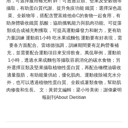
用，可選擇服用補充劑 鋅：可透過豆類、堅果及全穀物等
攝取，有助蛋白質代謝、提升免疫功能 鐵質：選擇深色蔬
菜、全穀物等，搭配含豐富維他命C的食物一起食用，有
助身體吸收鐵質 肌酸：協助攜氧能力與肌肉功能。可從藻
類或合成補充劑獲取，可提高運動爆發力和耐力，更有助
力量訓練 運動前1小時 吃水果或麵包 運動要有好表現，需
要各方面配合。雷雄德強調，訓練期間要有足夠營養補
充，並需要配合運動項目來安排飲食。萬侃舉例，運動前
1小時，透過水果或麵包等攝取容易消化的碳水食物；另
外選擇豆類及堅果攝取植物性蛋白質，再配合橄欖油吸收
適量脂肪，有助能量供給，優化肌肉。運動後除補充水分
外，也可以透過植物性蛋白質、全榖或薯類食物，幫助肌
肉修復和生長。 文：黃碧文編輯：梁小玲美術：謝偉豪明
報副刊About Dietitian