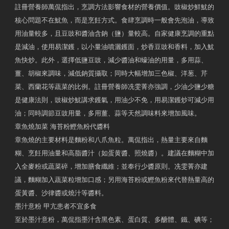
註冊營養師萬侃指出，烹調方法影響食材的營養價值。豉椒炒鮮魷的
核心問題不在魷魚，而是烹飪方式。食肆烹調時一般會先泡油，導致
用油量較多，且豆豉和醬油含鈉（鹽）量較高。自家健康烹調的重點
是減油，使用易潔鑊，以小量油噴灑鑊面，炒香豆豉和香料，加入魷
魚快炒。此外，選擇低鹽豆豉，減少醬油和蠔油的用量，多用蒜、
薑、胡椒來調味，減低鈉質攝取；同時大幅增加三色椒、洋葱、芹
菜、西蘭花等蔬菜的比例。註冊營養師冼雯菁亦強調，少油少鹽少糖
是健康法則，豉椒炒魷講求鑊氣，用油少不免，用易潔鑊炒可減少用
油；同時調節豆豉用量，多用薑、蒜等天然調味料來增加風味。
章魚燒加菜 海苔粉鰹魚粉代醬料
章魚燒的主要材料是麵粉和八爪魚粒。萬侃指出，熱量主要來自麵
糊、烹飪用油量和高脂醬汁（如蛋黄醬、照燒醬）。建議在麵糊中加
入全麥粉或蔬菜碎，增加膳食纖維；並奉行少醬原則。冼雯菁亦建
議，麵糊加入蔬菜粒增加口感；另用海苔粉或鰹魚粉來代替熱量高的
蛋黃醬、沙律醬或燒汁等醬料。
墨汁意粉 甲亢患者不宜多食
至於墨汁意粉，萬侃指墨汁含黑色素、蛋白質、多醣體、鐵、碘等；