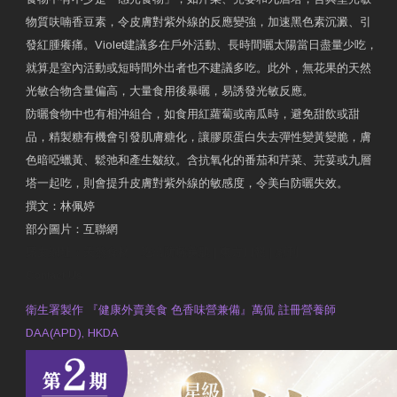
物質呋喃香豆素，令皮膚對紫外線的反應變強，加速黑色素沉澱、引
發紅腫癢痛。Violet建議多在戶外活動、長時間曬太陽當日盡量少吃，
就算是室內活動或短時間外出者也不建議多吃。此外，無花果的天然
光敏合物含量偏高，大量食用後暴曬，易誘發光敏反應。
防曬食物中也有相沖組合，如食用紅蘿蔔或南瓜時，避免甜飲或甜
品，精製糖有機會引發肌膚糖化，讓膠原蛋白失去彈性變黃變脆，膚
色暗啞蠟黃、鬆弛和產生皺紋。含抗氧化的番茄和芹菜、芫荽或九層
塔一起吃，則會提升皮膚對紫外線的敏感度，令美白防曬失效。
撰文：林佩婷
部分圖片：互聯網
原文網址：天然食材 吃出防曬美肌 | 東方日報 | 副刊
Contact Us
衛生署製作 『健康外賣美食 色香味營兼備』萬侃 註冊營養師
DAA(APD), HKDA