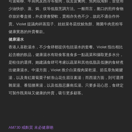
可選豬柳、牛肩肉及西冷等瘦肉，或去皮禽肉、魚肉或海鮮，並使用
少油快炒、蒸、焗、炆等低脂烹調方法。一般而言，脆口的煎炸食物
存放於餐盒後，外皮便會變軟，賣相亦失色不少，故此不適合作外
賣。Violet 提議肉碎蒸茄子、娃娃菜冬菇炆鯪魚餅、雜菌牛肉意粉等
健康實惠的外賣餐款。
健康湯水
香港人喜歡湯水，不少食肆都提供包括湯水的套餐。Violet 指出相比
起含糖的飲品，健康湯水有助食客進食多一點蔬菜和攝取更多水分，
是較佳的選擇。她建議食肆可考慮以蔬菜和其他低脂及低鹽的食材煮
出健康湯水。中湯方面，Violet 推介白菜瘦肉菜乾湯、節瓜章魚豬腱
湯，以及青紅蘿蔔栗子鮮淮山花生眉豆素湯；而西湯方面，則可選擇
雜菜湯、番茄腰果湯，以及低脂忌廉南瓜湯。只要多花心思，食肆定
可製作既美味又健康的外賣，吸引更多顧客。
衛生署製作 星級有營食肆
預約註冊營養師 Violet Man
專業範疇
AM730 戒麩質 未必健康啲