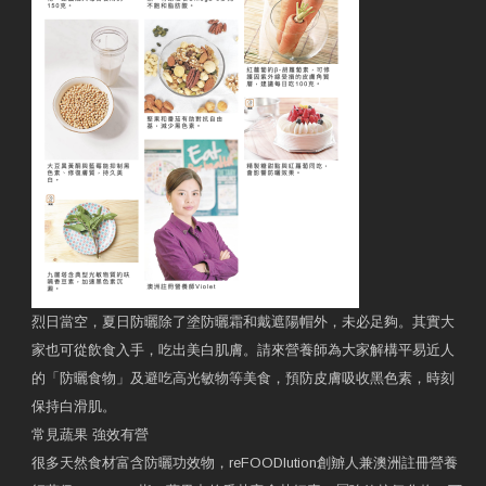
烈日當空，夏日防曬除了塗防曬霜和戴遮陽帽外，未必足夠。其實大
家也可從飲食入手，吃出美白肌膚。請來營養師為大家解構平易近人
的「防曬食物」及避吃高光敏物等美食，預防皮膚吸收黑色素，時刻
保持白滑肌。
常見蔬果 強效有營
很多天然食材富含防曬功效物，reFOODlution創辧人兼澳洲註冊營養