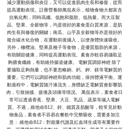
減少運動損傷和炎症，又可以促進肌肉生長和修復，從而
提高運動表現。註冊營養師萬侃表示，植物食物大都富含
抗氧化劑，同時高纖、低飽和脂肪、低熱量。而大豆製
品、堅果、全穀物等，均是很好的素食蛋白質來源，是肌
肉生長與修復的關鍵；南瓜、山芋及全穀物等亦是很好的
複合碳水化合物，在運動前後攝入，以便身體快速吸收。
另外，橄欖油、堅果及種子等食物，是優質脂肪的來源，
有助關節健康，同時提高運動表現。素食亦較容易攝取足
夠膳食纖維，有助維持腸道健康。 電解質調節神經 除了
要攝取足夠熱量，也不要忽略鈉、鈣、鉀、鎂等電解質的
重要。它們可以調節神經和肌肉功能，保持體液平衡。運
動過程中，電解質隨汗液流失，身體缺乏電解質會影響肌
肉，引致抽搐、疲倦及頭痛等情况。 萬侃表示，素食者日
常可以透過香蕉、堅果、大豆、乳品、蔬菜等攝入電解
質。不過，維他命B12、鋅、鐵質及肌酸等，較常見於動
物食品，素食者不容易在餐飲中完整吸收，需要多加注
意： 維他命B12：對能量代謝及紅血球生成等有重要作