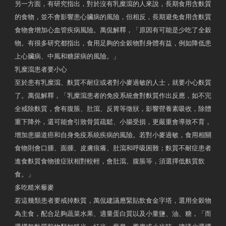
另一方面，有研究指出，對於沒有乳糜瀉的人來說，長期食用含麩質
的食物，並不會影響患心臟病的風險，但相反，長期避免食用含麩質
食物會增加心血管疾病風險。萬侃解釋，「原因有可能是少吃了全穀
物。有很多研究都指出，食用足夠的全穀物對身體有益，例如降低患
上心臟病、中風和糖尿病的風險。」
乳糜瀉患者要小心
至於患有乳糜瀉、麩質不耐症或者對小麥過敏的人士，就要小心麩質
了。萬侃解釋，「乳糜瀉患者的免疫系統會對麩質作出反應，如不完
全戒除麩質，會有腹脹、肚瀉、反胃等徵狀，影響營養素吸收，除體
重下降外，還可能會引致骨質疏鬆、小腸受損，更嚴重會導致不育，
增加患腸道癌和自身免疫系統疾病的風險。若對小麥過敏，食用相關
食物則會口腫、面腫、皮膚痕癢、肚瀉和呼吸困難；麩質不耐症患者
進食麩質食物後症狀相對較輕，會肚瀉、腹脹等，須選擇低麩質飲
食。」
多吃糙米藜麥
若這幾類患者要戒掉麩質，萬侃建議應緊貼飲食金字塔，選用全穀物
為主食，配合足夠蔬菜水果、適量蛋白質以及小量鹽、油、糖，「而