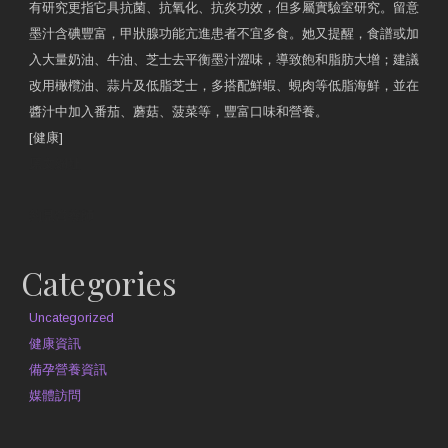
有研究更指它具抗菌、抗氧化、抗炎功效，但多屬實驗室研究。留意
墨汁含碘豐富，甲狀腺功能亢進患者不宜多食。她又提醒，食譜或加
入大量奶油、牛油、芝士去平衡墨汁澀味，導致飽和脂肪大增；建議
改用橄欖油、蒜片及低脂芝士，多搭配鮮蝦、蜆肉等低脂海鮮，並在
醬汁中加入番茄、蘑菇、菠菜等，豐富口味和營養。
[健康]
原文網址
約見營養師
Categories
Uncategorized
健康資訊
備孕營養資訊
媒體訪問