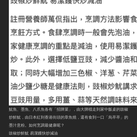
魷魚、墨魚、八爪魚各有「招牌菜」，由大牌檔走到家中飯桌的豉椒
炒鮮魷，由日本紅到香港街頭的章魚燒，還有食到一口「烏卒卒」的
墨汁意粉。如何烹調最健康呢？
豉椒炒鮮魷 易潔鑊快炒減油