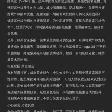
師萬侃（Violet）指，蔬果中的番茄富含茄紅素，屬強效抗氧化物，可
抵禦紫外線產生的自由基，減少肌膚曬傷、泛紅和老化，並提升皮膚
對紫外線的耐受度。紅蘿蔔的β-胡蘿蔔素於體內可轉化成維他命A，
修護紫外線受損的皮膚角質層，強化肌膚屏障。藍莓含花青素和維他
命C，雙重抗氧化，抑制紫外線誘發的黑色素，能曬後修復、鎮靜發
炎肌膚。
另外，綠茶含茶多酚，當中最重要成分的兒茶素，可減輕紫外線對肌
膚造成的氧化傷害、降低曬傷紅腫。三文魚富優質Omega-3多元不飽
和脂肪酸，紓緩紫外線引發的皮膚發炎、敏感，有助延緩老化，維持
膚質水潤飽滿。
相互配搭 黃金組合
食材配搭得宜，成為黃金組合，令功效提升；如番茄中茄紅素屬脂溶
性營養，配堅果的健康油脂與維他命E，可助人體吸收茄紅素及對抗自
由基，高效減少黑色素生成兼提亮膚色。黃豆製品中的大豆異黃酮可
修護紫外線受損肌膚、延緩膚色暗沉，與能阻斷黑色素合成的藍莓，
抑制黑色素兼修復膚質，令美白效果更為持久穩定。
小心留意 光敏反應
食物中有不少是「感光食物」，如芹菜、芫荽和九層塔，含典型光敏