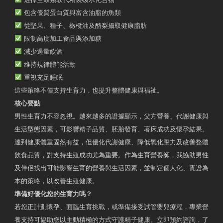
包含優質蛋白質與富含油脂的魚類
從堅果、種子、橄欖油及酪梨攝取健康脂肪
限制高度加工食品與添加糖
減少過量飲酒
維持規律體能活動
重視充足睡眠
這些策略不僅支持生育力，也提升整體健康與福祉。
核心要點
男性生育力不容忽視。越來越多的證據顯示，父方營養、代謝健康與
生活型態因素，可影響精子品質、胚胎發育、著床成功及懷孕結果。
達到健康體重固然有益，但優化代謝健康、降低氧化壓力及改善整體
飲食品質，對支持生殖成功尤為重要。作為生育營養師，我協助男性
及伴侶找出可能影響生育的營養與生活因素，並制定個人化、實證為
本的策略，以改善生殖健康。
準備好優化您的生育力嗎？
若您正計劃懷孕、面臨生育挑戰，或準備接受試管嬰兒療程，專業營
養支持可協助您以主動積極的方式守護精子健康。立即預約諮詢，了