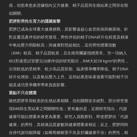
係，但愈來愈多證據指向父方健康、精子品質與生殖結果之間存在類
似關聯。
肥胖對男性生育力的隱藏衝擊
肥胖已成為全球重大健康挑戰，其影響遠超心血管疾病與糖尿病。針
對反覆流產伴侶的研究發現，男性伴侶的精子DNA碎片化程度及精液
中氧化壓力明顯較高；與健康對照組相比，這些男性體重指數
（BMI）較高、精子品質較差，且生殖荷爾蒙指標異常。另一項納入
651對接受試管嬰兒治療伴侶的研究顯示，BMI大於28 kg/m²的男性，
出現較低的受精率、較少高品質胚胎、臨床懷孕機率降低、精子DNA
碎片化增加，以及氧化壓力上升。這些結果意味著過重可能對精子功
能及成功受孕機率帶來負面影響。
重點不只在體重
雖然肥胖常與較差的生殖結果相關，但此關聯並非絕對。部分研究發
現BMI與生育結果之間關聯性低；更有趣的是，近期研究指出，代謝
健康可能比體重本身更為重要。研究人員觀察到，即使肥胖但「代謝
健康」的男性，其精液品質參數與健康體重者相近；反之，肥胖同時
合併代謝功能障礙（如葡萄糖耐受不良及肝臟健康不佳）的男性，精