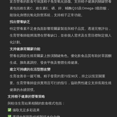
富含營養的飲食可保護精子免受氧化損傷。支持精子健康的關鍵營養
素包括維生素C、維生素E、硒、鋅、輔酶Q10及Omega-3脂肪酸，
能強化身體抗氧化防禦系統，支持精子正常功能。
找出營養缺乏
特定營養素不足會負面影響荷爾蒙製造與精子品質。透過完整評估，
生育營養師能辨識潛在營養缺口，並依個人需求及生育目標制定個人
化計劃。
支持健康荷爾蒙功能
營養在調節生殖荷爾蒙上扮演關鍵角色。優化飲食品質有助於睪固酮
生成、胰島素調控、發炎平衡及整體生殖健康。
建立可持續的生活型態改變
生育改善非一蹴可幾。精子發育約需70至90天，持之以恆至關重
要。生育營養師提供實用且可行的指引，協助男性建立支持長期生殖
健康的永續習慣。
支持精子健康的營養策略
與較佳生育結果相關的飲食模式包括：
攝取充足多彩蔬果
選擇全穀類取代精製碳水化合物