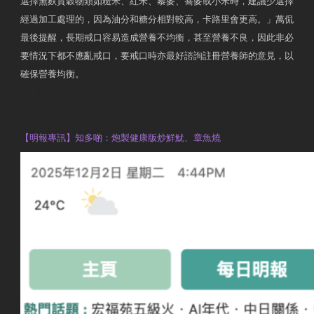
選擇無麩質穀物類如糙米、紅米、藜麥、蕎麥或小米時，建議少選擇
經過加工處理的，因為油分和糖分相對較高，卡路里會更高。」萬侃
最後提醒，長期戒口容易造成營養不均衡，甚至營養不良，因此非必
要情況下都不應亂戒口，要戒口時亦最好諮詢註冊營養師的意見，以
確保營養均衡。
AM730
執業註冊營養師 Violet Man
【明報專訊】知多啲：炮製健康版炒鮮魷、章魚燒