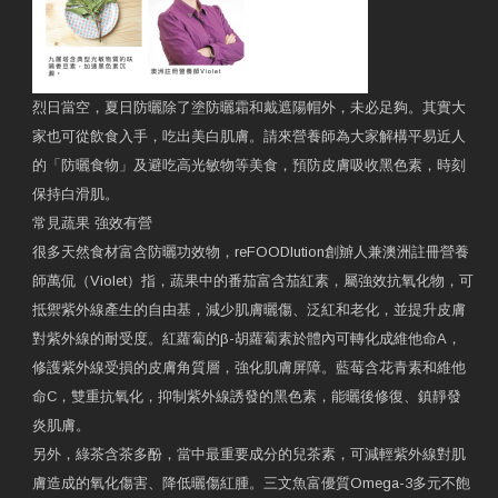
烈日當空，夏日防曬除了塗防曬霜和戴遮陽帽外，未必足夠。其實大
家也可從飲食入手，吃出美白肌膚。請來營養師為大家解構平易近人
的「防曬食物」及避吃高光敏物等美食，預防皮膚吸收黑色素，時刻
保持白滑肌。
常見蔬果 強效有營
很多天然食材富含防曬功效物，reFOODlution創辧人兼澳洲註冊營養
師萬侃（Violet）指，蔬果中的番茄富含茄紅素，屬強效抗氧化物，可
抵禦紫外線產生的自由基，減少肌膚曬傷、泛紅和老化，並提升皮膚
對紫外線的耐受度。紅蘿蔔的β-胡蘿蔔素於體內可轉化成維他命A，
修護紫外線受損的皮膚角質層，強化肌膚屏障。藍莓含花青素和維他
命C，雙重抗氧化，抑制紫外線誘發的黑色素，能曬後修復、鎮靜發
炎肌膚。
另外，綠茶含茶多酚，當中最重要成分的兒茶素，可減輕紫外線對肌
膚造成的氧化傷害、降低曬傷紅腫。三文魚富優質Omega-3多元不飽