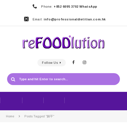
Phone:
+852 6095 3702 WhatsApp
Email:
info@professionaldietitian.com.hk
Follow Us
Home
Posts Tagged "躺平"