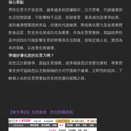
核心要點
男性生育力不容忽視。越來越多的證據顯示，父方營養、代謝健康與
生活型態因素，可影響精子品質、胚胎發育、著床成功及懷孕結果。
達到健康體重固然有益，但優化代謝健康、降低氧化壓力及改善整體
飲食品質，對支持生殖成功尤為重要。作為生育營養師，我協助男性
及伴侶找出可能影響生育的營養與生活因素，並制定個人化、實證為
本的策略，以改善生殖健康。
準備好優化您的生育力嗎？
若您正計劃懷孕、面臨生育挑戰，或準備接受試管嬰兒療程，專業營
養支持可協助您以主動積極的方式守護精子健康。立即預約諮詢，了
解個人化的生育營養如何支持您邁向親職之路。
Contact Us
OTP Violet Man Registered Dietitian
【東方專訊】天然食材 吃出防曬美肌