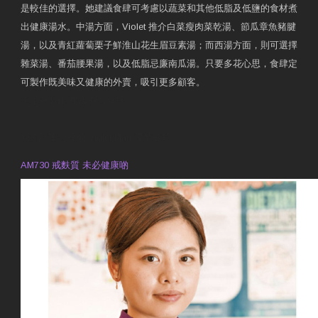
是較佳的選擇。她建議食肆可考慮以蔬菜和其他低脂及低鹽的食材煮
出健康湯水。中湯方面，Violet 推介白菜瘦肉菜乾湯、節瓜章魚豬腱
湯，以及青紅蘿蔔栗子鮮淮山花生眉豆素湯；而西湯方面，則可選擇
雜菜湯、番茄腰果湯，以及低脂忌廉南瓜湯。只要多花心思，食肆定
可製作既美味又健康的外賣，吸引更多顧客。
衛生署製作 星級有營食肆
預約註冊營養師 Violet Man
專業範疇
AM730 戒麩質 未必健康啲