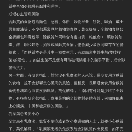
質複合物令麵糰有黏性和彈性。
或增心血管病風險
含麩質的食物包括麵包、意粉、薄餅、穀物早餐、餅乾、啤酒、威士
忌和豉油等，不少都屬常見的穀物類食物，萬侃提醒，全穀物食物如
全麥麵包和意粉等，除麩質外同時含有蛋白質、維他命B、礦物質如
鐵、鋅、銅和鎂等，如果戒掉麩質食物，也會減少吸收同時存在的營
養素，「而麩質本身是其中一種益生元，有助腸道中益生菌(雙歧桿
菌)的活性。」如益生菌不足便有可能破壞腸道中的菌群平衡，或會影
響抵抗力。
另一方面，有研究指出，對於沒有乳糜瀉的人來說，長期食用含麩質
的食物，並不會影響患心臟病的風險，但相反，長期避免食用含麩質
食物會增加心血管疾病風險。萬侃解釋，「原因有可能是少吃了全穀
物。有很多研究都指出，食用足夠的全穀物對身體有益，例如降低患
上心臟病、中風和糖尿病的風險。」
乳糜瀉患者要小心
至於患有乳糜瀉、麩質不耐症或者對小麥過敏的人士，就要小心麩質
了。萬侃解釋，「乳糜瀉患者的免疫系統會對麩質作出反應，如不完