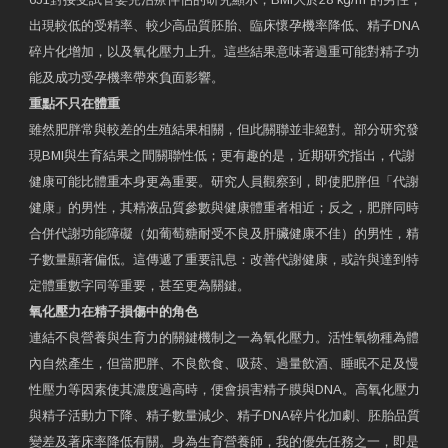
出現較低的受精率、較少高品質胚胎、臨床懷孕機率降低、精子DNA
碎片化增加，以及氧化壓力上升。這些結果意味著過重可能對精子功
能及成功受孕機率帶來負面影響。
重點不只在體重
雖然肥胖常與較差的生殖結果相關，但此關聯並非絕對。部分研究發
現BMI與生育結果之間關聯性低；更有趣的是，近期研究指出，代謝
健康可能比體重本身更為重要。研究人員觀察到，即使肥胖但「代謝
健康」的男性，其精液品質參數與健康體重者相近；反之，肥胖同時
合併代謝功能障礙（如葡萄糖耐受不良及肝臟健康不佳）的男性，精
子數量顯著偏低。這傳遞了重要訊息：改善代謝健康，或許與達到特
定體重數字同等重要，甚至更為關鍵。
氧化壓力在精子損傷中的角色
連結不良營養與生育力的關鍵機制之一為氧化壓力。活性氧物種為體
內自然產生，但當肥胖、不良飲食、吸菸、過量飲酒、睡眠不足及慢
性壓力等因素使其濃度過高時，便會損害精子膜與DNA。高氧化壓力
與精子活動力下降、精子數量減少、精子DNA碎片化加劇、胚胎品質
變差及著床率降低有關。身為生育營養師，我的優先任務之一，即是