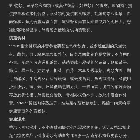
穀 物類、蔬菜類和肉類（或其代替品，如豆類）的食材。穀物類可提
供熱量和碳水化合物，蔬菜類可提供膳食纖維、胡蘿蔔素和葉酸，而
肉類和豆類則含豐富蛋白質，這些營養素有助維持良好的免疫力。想
讓顧客吃得健康，外賣餐盒便應提供均衡營養。
慎選食材
Violet 指出健康的外賣餐盒要配合均衡飲食，並多選低脂的天然食
材。蔬菜方面，綠色蔬菜如菜心、白菜及西蘭花容易變黃，不宜用作
外賣。食肆可考慮選用瓜類、菇菌類或不易變黃的蔬菜，例如茄子、
節瓜、翠玉瓜、娃娃菜、椰菜、西芹、木耳及秀珍菇。肉類方面，則
可選豬柳、牛肩肉及西冷等瘦肉，或去皮禽肉、魚肉或海鮮，並使用
少油快炒、蒸、焗、炆等低脂烹調方法。一般而言，脆口的煎炸食物
存放於餐盒後，外皮便會變軟，賣相亦失色不少，故此不適合作外
賣。Violet 提議肉碎蒸茄子、娃娃菜冬菇炆鯪魚餅、雜菌牛肉意粉等
健康實惠的外賣餐款。
健康湯水
香港人喜歡湯水，不少食肆都提供包括湯水的套餐。Violet 指出相比
起含糖的飲品，健康湯水有助食客進食多一點蔬菜和攝取更多水分，