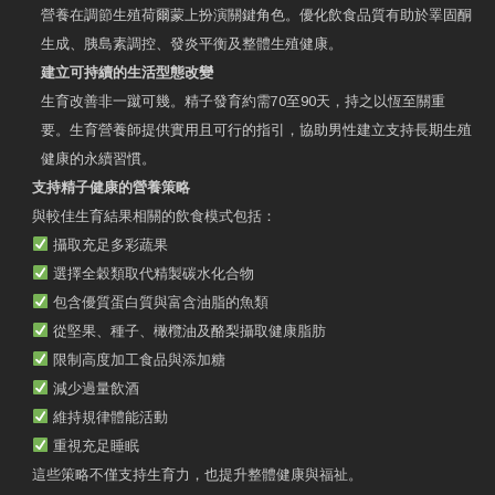
營養在調節生殖荷爾蒙上扮演關鍵角色。優化飲食品質有助於睪固酮
生成、胰島素調控、發炎平衡及整體生殖健康。
建立可持續的生活型態改變
生育改善非一蹴可幾。精子發育約需70至90天，持之以恆至關重
要。生育營養師提供實用且可行的指引，協助男性建立支持長期生殖
健康的永續習慣。
支持精子健康的營養策略
與較佳生育結果相關的飲食模式包括：
攝取充足多彩蔬果
選擇全穀類取代精製碳水化合物
包含優質蛋白質與富含油脂的魚類
從堅果、種子、橄欖油及酪梨攝取健康脂肪
限制高度加工食品與添加糖
減少過量飲酒
維持規律體能活動
重視充足睡眠
這些策略不僅支持生育力，也提升整體健康與福祉。