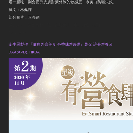
塔一起吃，則會提升皮膚對紫外線的敏感度，令美白防曬失效。
撰文：林佩婷
部分圖片：互聯網
原文網址：天然食材 吃出防曬美肌 | 東方日報 | 副刊
Contact Us
衛生署製作 『健康外賣美食 色香味營兼備』萬侃 註冊營養師
DAA(APD), HKDA