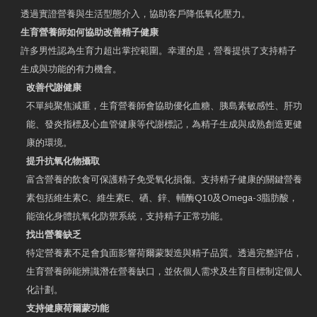
透過實證營養與生活型態介入，協助客戶降低氧化壓力。
生育營養師如何協助改善精子健康
許多男性認為生育力超出掌控範圍。幸運的是，營養提供了支持精子
生成與功能的有力機會。
改善代謝健康
不單純聚焦減重，生育營養師會協助優化血糖、胰島素敏感性、肝功
能、發炎指標及心血管健康等代謝標記，為精子生成與成熟創造更健
康的環境。
提升抗氧化物攝取
富含營養的飲食可保護精子免受氧化損傷。支持精子健康的關鍵營養
素包括維生素C、維生素E、硒、鋅、輔酶Q10及Omega-3脂肪酸，
能強化身體抗氧化防禦系統，支持精子正常功能。
找出營養缺乏
特定營養素不足會負面影響荷爾蒙製造與精子品質。透過完整評估，
生育營養師能辨識潛在營養缺口，並依個人需求及生育目標制定個人
化計劃。
支持健康荷爾蒙功能