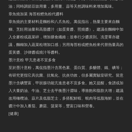
油；同時調節豆豉用量，多用薑、蒜等天然調味料來增加風味。
章魚燒加菜 海苔粉鰹魚粉代醬料
章魚燒的主要材料是麵粉和八爪魚粒。萬侃指出，熱量主要來自麵
糊、烹飪用油量和高脂醬汁（如蛋黄醬、照燒醬）。建議在麵糊中加
入全麥粉或蔬菜碎，增加膳食纖維；並奉行少醬原則。冼雯菁亦建
議，麵糊加入蔬菜粒增加口感；另用海苔粉或鰹魚粉來代替熱量高的
蛋黃醬、沙律醬或燒汁等醬料。
墨汁意粉 甲亢患者不宜多食
至於墨汁意粉，萬侃指墨汁含黑色素、蛋白質、多醣體、鐵、碘等；
有研究更指它具抗菌、抗氧化、抗炎功效，但多屬實驗室研究。留意
墨汁含碘豐富，甲狀腺功能亢進患者不宜多食。她又提醒，食譜或加
入大量奶油、牛油、芝士去平衡墨汁澀味，導致飽和脂肪大增；建議
改用橄欖油、蒜片及低脂芝士，多搭配鮮蝦、蜆肉等低脂海鮮，並在
醬汁中加入番茄、蘑菇、菠菜等，豐富口味和營養。
[健康]
原文網址