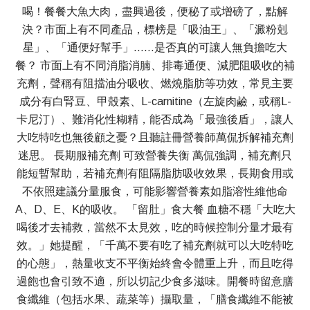
喝！餐餐大魚大肉，盡興過後，便秘了或增磅了，點解
決？市面上有不同產品，標榜是「吸油王」、「澱粉剋
星」、「通便好幫手」……是否真的可讓人無負擔吃大
餐？ 市面上有不同消脂消腩、排毒通便、減肥阻吸收的補
充劑，聲稱有阻擋油分吸收、燃燒脂肪等功效，常見主要
成分有白腎豆、甲殼素、L-carnitine（左旋肉鹼，或稱L-
卡尼汀）、難消化性糊精，能否成為「最強後盾」，讓人
大吃特吃也無後顧之憂？且聽註冊營養師萬侃拆解補充劑
迷思。 長期服補充劑 可致營養失衡 萬侃強調，補充劑只
能短暫幫助，若補充劑有阻隔脂肪吸收效果，長期食用或
不依照建議分量服食，可能影響營養素如脂溶性維他命
A、D、E、K的吸收。 「留肚」食大餐 血糖不穩「大吃大
喝後才去補救，當然不太見效，吃的時候控制分量才最有
效。」她提醒，「千萬不要有吃了補充劑就可以大吃特吃
的心態」，熱量收支不平衡始終會令體重上升，而且吃得
過飽也會引致不適，所以切記少食多滋味。開餐時留意膳
食纖維（包括水果、蔬菜等）攝取量，「膳食纖維不能被