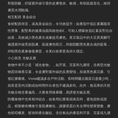
和脂肪酸，紓緩紫外線引發的皮膚發炎、敏感，有助延緩老化，維持
膚質水潤飽滿。
相互配搭 黃金組合
食材配搭得宜，成為黃金組合，令功效提升；如番茄中茄紅素屬脂溶
性營養，配堅果的健康油脂與維他命E，可助人體吸收茄紅素及對抗自
由基，高效減少黑色素生成兼提亮膚色。黃豆製品中的大豆異黃酮可
修護紫外線受損肌膚、延緩膚色暗沉，與能阻斷黑色素合成的藍莓，
抑制黑色素兼修復膚質，令美白效果更為持久穩定。
小心留意 光敏反應
食物中有不少是「感光食物」，如芹菜、芫荽和九層塔，含典型光敏
物質呋喃香豆素，令皮膚對紫外線的反應變強，加速黑色素沉澱、引
發紅腫癢痛。Violet建議多在戶外活動、長時間曬太陽當日盡量少吃，
就算是室內活動或短時間外出者也不建議多吃。此外，無花果的天然
光敏合物含量偏高，大量食用後暴曬，易誘發光敏反應。
防曬食物中也有相沖組合，如食用紅蘿蔔或南瓜時，避免甜飲或甜
品，精製糖有機會引發肌膚糖化，讓膠原蛋白失去彈性變黃變脆，膚
色暗啞蠟黃、鬆弛和產生皺紋。含抗氧化的番茄和芹菜、芫荽或九層