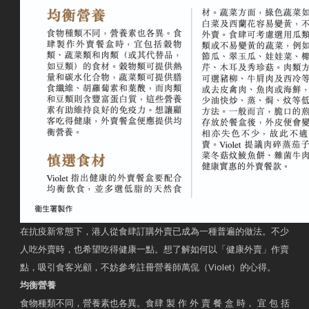
在抗疫新常態下，港人從食肆訂購外賣已成為一種普遍的做法。不少
人吃外賣時，也希望吃得健康一點。想了解如何以「健康外賣」作賣
點，吸引食客光顧，不妨參考註冊營養師萬侃（Violet）的心得。
均衡營養
食物種類不同，營養素也各異。食肆 製 作 外 賣 餐 盒 時， 宜 包 括