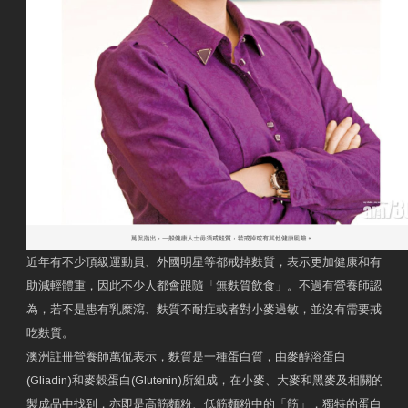
近年有不少頂級運動員、外國明星等都戒掉麩質，表示更加健康和有
助減輕體重，因此不少人都會跟隨「無麩質飲食」。不過有營養師認
為，若不是患有乳糜瀉、麩質不耐症或者對小麥過敏，並沒有需要戒
吃麩質。
澳洲註冊營養師萬侃表示，麩質是一種蛋白質，由麥醇溶蛋白
(Gliadin)和麥穀蛋白(Glutenin)所組成，在小麥、大麥和黑麥及相關的
製成品中找到，亦即是高筋麵粉、低筋麵粉中的「筋」，獨特的蛋白