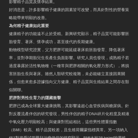
影響精子品質及懷孕結果。
好消息是，許多影響精子健康的因素皆可改變，而具針對性的營養策
略能帶來明顯的改善。
為何精子健康如此重要
健康精子的功能遠不止於受精。新興研究顯示，精子品質可能影響胚
胎發育、著床、懷孕成功，甚至後代的長期健康。
動物模型研究證實，父方肥胖可能延緩著床前胚胎發育、降低著床
率，並對孕期胎兒生長產生負面影響。研究人員也發現，成熟精子若
過度暴露於活性氧物種（一種常與肥胖相關的氧化壓力形式），將損
害胚胎生長與著床。雖然人類研究較複雜，未必能確立直接因果關
係，但愈來愈多證據指向父方健康、精子品質與生殖結果之間存在類
似關聯。
肥胖對男性生育力的隱藏衝擊
肥胖已成為全球重大健康挑戰，其影響遠超心血管疾病與糖尿病。針
對反覆流產伴侶的研究發現，男性伴侶的精子DNA碎片化程度及精液
中氧化壓力明顯較高；與健康對照組相比，這些男性體重指數
（BMI）較高、精子品質較差，且生殖荷爾蒙指標異常。另一項納入
651對接受試管嬰兒治療伴侶的研究顯示，BMI大於28 kg/m²的男性，