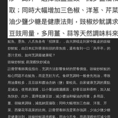
魷魚、墨魚、八爪魚各有「招牌菜」，由大牌檔走到家中飯桌的豉椒
炒鮮魷，由日本紅到香港街頭的章魚燒，還有食到一口「烏卒卒」的
墨汁意粉。如何烹調最健康呢？
豉椒炒鮮魷 易潔鑊快炒減油
註冊營養師萬侃指出，烹調方法影響食材的營養價值。豉椒炒鮮魷的
核心問題不在魷魚，而是烹飪方式。食肆烹調時一般會先泡油，導致
用油量較多，且豆豉和醬油含鈉（鹽）量較高。自家健康烹調的重點
是減油，使用易潔鑊，以小量油噴灑鑊面，炒香豆豉和香料，加入魷
魚快炒。此外，選擇低鹽豆豉，減少醬油和蠔油的用量，多用蒜、
薑、胡椒來調味，減低鈉質攝取；同時大幅增加三色椒、洋葱、芹
菜、西蘭花等蔬菜的比例。註冊營養師冼雯菁亦強調，少油少鹽少糖
是健康法則，豉椒炒魷講求鑊氣，用油少不免，用易潔鑊炒可減少用