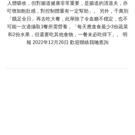
人體吸收，但對腸道健康非常重要，是腸道的清道夫，亦
可增加飽肚感，對控制體重有一定幫助」。 另外，千萬別
「餓足全日」再去吃大餐，此舉除了令血糖不穩定，也不
可能一次過攝取3餐所需營養，「每天應進食最少3份蔬菜
和2份水果，但還要吃其他食物，一餐未必吃得下」。 明
報 2022年12月26日 歡迎聯絡我哋查詢