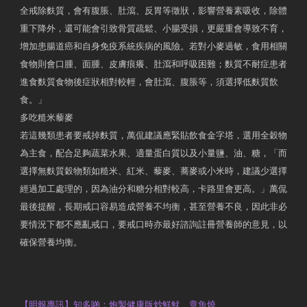
全戒除麩質，會有腹脹、肚瀉、反胃等徵狀，影響營養素吸收，除體
重下降外，還可能會引致骨質疏鬆、小腸受損，更嚴重會導致不育，
增加患腸道癌和自身免疫系統疾病的風險。若對小麥過敏，食用相關
食物則會口腫、面腫、皮膚痕癢、肚瀉和呼吸困難；麩質不耐症患者
進食麩質食物後症狀相對較輕，會肚瀉、腹脹等，須選擇低麩質飲
食。」
多吃糙米藜麥
若這幾類患者要戒掉麩質，萬侃建議應緊貼飲食金字塔，選用全穀物
為主食，配合足夠蔬菜水果、適量蛋白質以及小量鹽、油、糖，「而
選擇無麩質穀物類如糙米、紅米、藜麥、蕎麥或小米時，建議少選擇
經過加工處理的，因為油分和糖分相對較高，卡路里會更高。」萬侃
最後提醒，長期戒口容易造成營養不均衡，甚至營養不良，因此非必
要情況下都不應亂戒口，要戒口時亦最好諮詢註冊營養師的意見，以
確保營養均衡。
AM730
執業註冊營養師 Violet Man
【明報專訊】知多啲：炮製健康版炒鮮魷、章魚燒