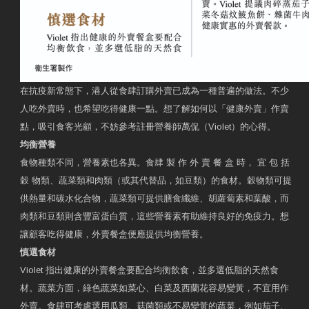
在抗疫新常態下，港人從食肆訂購外賣已成為一種普遍的做法。不少
人吃外賣時，也希望吃得健康一點。想了解如何以「健康外賣」作賣
點，吸引食客光顧，不妨參考註冊營養師萬侃（Violet）的心得。
均衡營養
食物種類不同，營養素也各異。食肆 製 作 外 賣 餐 盒 時， 宜 包 括
穀 物類、蔬菜類和肉類（或其代替品，如豆類）的食材。穀物類可提
供熱量和碳水化合物，蔬菜類可提供膳食纖維、胡蘿蔔素和葉酸，而
肉類和豆類則含豐富蛋白質，這些營養素有助維持良好的免疫力。想
讓顧客吃得健康，外賣餐盒便應提供均衡營養。
慎選食材
Violet 指出健康的外賣餐盒要配合均衡飲食，並多選低脂的天然食
材。蔬菜方面，綠色蔬菜如菜心、白菜及西蘭花容易變黃，不宜用作
外賣。食肆可考慮選用瓜類、菇菌類或不易變黃的蔬菜，例如茄子、