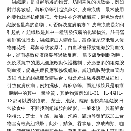
「組織胺」是引起痕癢的物質。坊間常見的抗敏藥，例如
對付鼻敏感、蕁麻疹等引起流鼻水、皮膚痕癢，最常使用
的藥物就是抗組織胺。食物中亦含有組織胺，避免進食組
織胺含量高的食物，可否解決皮膚痕癢？ 皮膚痕癢是如何
引起的？ 組織胺是其中一種誘發痕癢的化學物質。註冊營
養師萬侃指出，組織胺由人體產生，當免疫系統抵禦入侵
物如花粉、霉菌等致敏原時，白血球會釋放組織胺到血液
中，從而導致皮膚痕癢等過敏反應。 當皮膚受到刺激時，
免疫系統中的肥大細胞啟動保護機制，分泌更多的組織胺
到血液，促進炎症反應和修復組織。當組織胺與微血管內
皮細胞上的組織胺受體結合，就會產生瘙癢感覺及紅斑，
引致皮膚疾病，例如濕疹、蕁麻疹等。而組織胺只是痕癢
機制中的其中一種物質，其他物質例如IL-31、IL-4及IL-
13都可以誘發痕癢。 芝士、泡菜、罐頭 含較高組織胺 日
常飲食中，不難找到組織胺的蹤影。一般來說，與新鮮食
物相比，芝士、乳酪、豉油、泡菜、罐頭等發酵或加工食
物含有較高組織胺；此外，鯖魚、吞拿魚、熟成肉類、咖