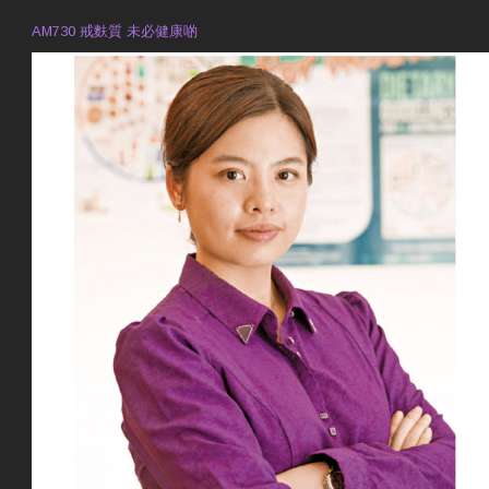
AM730 戒麩質 未必健康啲