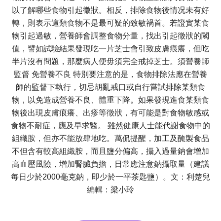
以了解哪些食物引起徵狀。相反，排除食物後情况未有好
轉，則表示這類食物不是最可疑的致敏禍首。若證實某食
物引起過敏，營養師會調整食物分量，找出引起徵狀的閾
值，譬如試驗結果發現吃一片芝士會引致皮膚痕癢，但吃
半片沒有問題，那麼病人便毋須完全戒掉芝士。須營養師
監督 免營養不良 特別要注意的是，食物排除法應在營養
師的監督下執行，切忌胡亂戒口或自行嘗試排除某類食
物，以免造成營養不良、體重下降。如果發現進食某類食
物後出現皮膚痕癢、出疹等徵狀，有可能是對食物敏感或
食物不耐症，應及早求醫。 雖然健康人士能代謝食物中的
組織胺，但亦不能放肆地吃。萬侃提醒，加工及醃製食品
不但含有較高組織胺，而且鹽分偏高，攝入過量鈉會增加
高血壓風險，增加腎臟負擔，日常應注意鈉攝取量（建議
每日少於2000毫克鈉，即少於一平茶匙鹽）。文：利楚兒
編輯：梁小玲