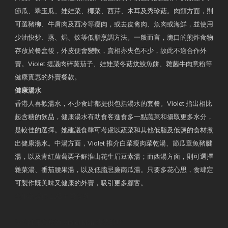
節瓜、翠玉瓜、娃娃菜、椰菜、西芹、木耳及秀珍菇。肉類方面，則
可選豬柳、牛肩肉及西冷等瘦肉，或去皮禽肉、魚肉或海鮮，並使用
少油快炒、蒸、焗、炆等低脂烹調方法。一般而言，脆口的煎炸食物
存放於餐盒後，外皮便會變軟，賣相亦失色不少，故此不適合作外
賣。Violet 提議肉碎蒸茄子、娃娃菜冬菇炆鯪魚餅、雜菌牛肉意粉等
健康實惠的外賣餐款。
健康湯水
香港人喜歡湯水，不少食肆都提供包括湯水的套餐。Violet 指出相比
起含糖的飲品，健康湯水有助食客進食多一點蔬菜和攝取更多水分，
是較佳的選擇。她建議食肆可考慮以蔬菜和其他低脂及低鹽的食材煮
出健康湯水。中湯方面，Violet 推介白菜瘦肉菜乾湯、節瓜章魚豬腱
湯，以及青紅蘿蔔栗子鮮淮山花生眉豆素湯；而西湯方面，則可選擇
雜菜湯、番茄腰果湯，以及低脂忌廉南瓜湯。只要多花心思，食肆定
可製作既美味又健康的外賣，吸引更多顧客。
衛生署製作 星級有營食肆
預約註冊營養師 Violet Man
專業範疇