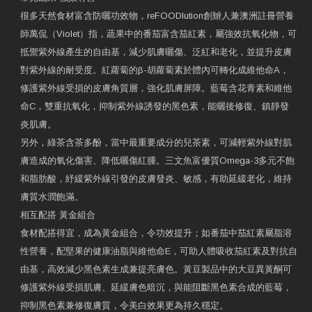
很多天然食材富含防曬功效物，reFOODlution創辧人兼澳洲註冊營養
師萬侃（Violet）指，蔬果中的番茄富含茄紅素，屬強效抗氧化物，可
抵禦紫外線產生的自由基，減少肌膚曬傷、泛紅和老化，並提升皮膚
對紫外線的耐受度。紅蘿蔔的β-胡蘿蔔素於體內可轉化成維他命A，
修護紫外線受損的皮膚角質層，強化肌膚屏障。藍莓含花青素和維他
命C，雙重抗氧化，抑制紫外線誘發的黑色素，能曬後修復、鎮靜發
炎肌膚。
另外，綠茶含茶多酚，當中最重要成分的兒茶素，可減輕紫外線對肌
膚造成的氧化傷害、降低曬傷紅腫。三文魚富優質Omega-3多元不飽
和脂肪酸，紓緩紫外線引發的皮膚發炎、敏感，有助延緩老化，維持
膚質水潤飽滿。
相互配搭 黃金組合
食材配搭得宜，成為黃金組合，令功效提升；如番茄中茄紅素屬脂溶
性營養，配堅果的健康油脂與維他命E，可助人體吸收茄紅素及對抗自
由基，高效減少黑色素生成兼提亮膚色。黃豆製品中的大豆異黃酮可
修護紫外線受損肌膚、延緩膚色暗沉，與能阻斷黑色素合成的藍莓，
抑制黑色素兼修復膚質，令美白效果更為持久穩定。