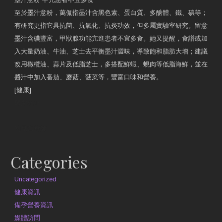
至於墨汁意粉，萬侃指墨汁含黑色素、蛋白質、多醣體、鐵、碘等；
有研究更指它具抗菌、抗氧化、抗炎功效，但多屬實驗室研究。留意
墨汁含碘豐富，甲狀腺功能亢進患者不宜多食。她又提醒，食譜或加
入大量奶油、牛油、芝士去平衡墨汁澀味，導致飽和脂肪大增；建議
改用橄欖油、蒜片及低脂芝士，多搭配鮮蝦、蜆肉等低脂海鮮，並在
醬汁中加入番茄、蘑菇、菠菜等，豐富口味和營養。
[健康]
原文網址
約見營養師
Categories
Uncategorized
健康資訊
備孕營養資訊
媒體訪問