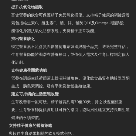
提升抗氧化物攝取
富含營養的飲食可保護精子免受氧化損傷。支持精子健康的關鍵營養
素包括維生素C、維生素E、硒、鋅、輔酶Q10及Omega-3脂肪酸，
能強化身體抗氧化防禦系統，支持精子正常功能。
找出營養缺乏
特定營養素不足會負面影響荷爾蒙製造與精子品質。透過完整評估，
生育營養師能辨識潛在營養缺口，並依個人需求及生育目標制定個人
化計劃。
支持健康荷爾蒙功能
營養在調節生殖荷爾蒙上扮演關鍵角色。優化飲食品質有助於睪固酮
生成、胰島素調控、發炎平衡及整體生殖健康。
建立可持續的生活型態改變
生育改善非一蹴可幾。精子發育約需70至90天，持之以恆至關重
要。生育營養師提供實用且可行的指引，協助男性建立支持長期生殖
健康的永續習慣。
支持精子健康的營養策略
與較佳生育結果相關的飲食模式包括：