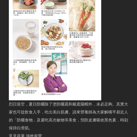
烈日當空，夏日防曬除了塗防曬霜和戴遮陽帽外，未必足夠。其實大
家也可從飲食入手，吃出美白肌膚。請來營養師為大家解構平易近人
的「防曬食物」及避吃高光敏物等美食，預防皮膚吸收黑色素，時刻
保持白滑肌。
常見蔬果 強效有營