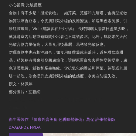
小心留意 光敏反應
食物中有不少是「感光食物」，如芹菜、芫荽和九層塔，含典型光敏
物質呋喃香豆素，令皮膚對紫外線的反應變強，加速黑色素沉澱、引
發紅腫癢痛。Violet建議多在戶外活動、長時間曬太陽當日盡量少吃，
就算是室內活動或短時間外出者也不建議多吃。此外，無花果的天然
光敏合物含量偏高，大量食用後暴曬，易誘發光敏反應。
防曬食物中也有相沖組合，如食用紅蘿蔔或南瓜時，避免甜飲或甜
品，精製糖有機會引發肌膚糖化，讓膠原蛋白失去彈性變黃變脆，膚
色暗啞蠟黃、鬆弛和產生皺紋。含抗氧化的番茄和芹菜、芫荽或九層
塔一起吃，則會提升皮膚對紫外線的敏感度，令美白防曬失效。
撰文：林佩婷
部分圖片：互聯網
原文網址：天然食材 吃出防曬美肌 | 東方日報 | 副刊
Contact Us
衛生署製作 『健康外賣美食 色香味營兼備』萬侃 註冊營養師
DAA(APD), HKDA