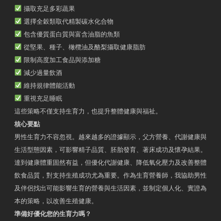
攝取充足多彩蔬果
選擇全穀類取代精製碳水化合物
包含優質蛋白質與富含油脂的魚類
從堅果、種子、橄欖油及酪梨攝取健康脂肪
限制高度加工食品與添加糖
減少過量飲酒
維持規律體能活動
重視充足睡眠
這些策略不僅支持生育力，也提升整體健康與福祉。
核心要點
男性生育力不容忽視。越來越多的證據顯示，父方營養、代謝健康與
生活型態因素，可影響精子品質、胚胎發育、著床成功及懷孕結果。
達到健康體重固然有益，但優化代謝健康、降低氧化壓力及改善整體
飲食品質，對支持生殖成功尤為重要。作為生育營養師，我協助男性
及伴侶找出可能影響生育的營養與生活因素，並制定個人化、實證為
本的策略，以改善生殖健康。
準備好優化您的生育力嗎？