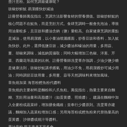
墨汁意粉。如何烹調最健康呢？
豉椒炒鮮魷 易潔鑊快炒減油
註冊營養師萬侃指出，烹調方法影響食材的營養價值。豉椒炒鮮魷的
核心問題不在魷魚，而是烹飪方式。食肆烹調時一般會先泡油，導致
用油量較多，且豆豉和醬油含鈉（鹽）量較高。自家健康烹調的重點
是減油，使用易潔鑊，以小量油噴灑鑊面，炒香豆豉和香料，加入魷
魚快炒。此外，選擇低鹽豆豉，減少醬油和蠔油的用量，多用蒜、
薑、胡椒來調味，減低鈉質攝取；同時大幅增加三色椒、洋葱、芹
菜、西蘭花等蔬菜的比例。註冊營養師冼雯菁亦強調，少油少鹽少糖
是健康法則，豉椒炒魷講求鑊氣，用油少不免，用易潔鑊炒可減少用
油；同時調節豆豉用量，多用薑、蒜等天然調味料來增加風味。
章魚燒加菜 海苔粉鰹魚粉代醬料
章魚燒的主要材料是麵粉和八爪魚粒。萬侃指出，熱量主要來自麵
糊、烹飪用油量和高脂醬汁（如蛋黄醬、照燒醬）。建議在麵糊中加
入全麥粉或蔬菜碎，增加膳食纖維；並奉行少醬原則。冼雯菁亦建
議，麵糊加入蔬菜粒增加口感；另用海苔粉或鰹魚粉來代替熱量高的
蛋黃醬、沙律醬或燒汁等醬料。
墨汁意粉 甲亢患者不宜多食