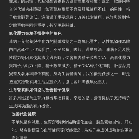
健康」的男性，其精液品質參數與健康體重者相近；反之，肥胖同時
合併代謝功能障礙（如葡萄糖耐受不良及肝臟健康不佳）的男性，精
子數量顯著偏低。這傳遞了重要訊息：改善代謝健康，或許與達到特
定體重數字同等重要，甚至更為關鍵。
氧化壓力在精子損傷中的角色
連結不良營養與生育力的關鍵機制之一為氧化壓力。活性氧物種為體
內自然產生，但當肥胖、不良飲食、吸菸、過量飲酒、睡眠不足及慢
性壓力等因素使其濃度過高時，便會損害精子膜與DNA。高氧化壓力
與精子活動力下降、精子數量減少、精子DNA碎片化加劇、胚胎品質
變差及著床率降低有關。身為生育營養師，我的優先任務之一，即是
透過實證營養與生活型態介入，協助客戶降低氧化壓力。
生育營養師如何協助改善精子健康
許多男性認為生育力超出掌控範圍。幸運的是，營養提供了支持精子
生成與功能的有力機會。
改善代謝健康
不單純聚焦減重，生育營養師會協助優化血糖、胰島素敏感性、肝功
能、發炎指標及心血管健康等代謝標記，為精子生成與成熟創造更健
康的環境。