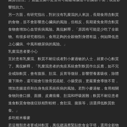
響抵抗力。
另一方面，有研究指出，對於沒有乳糜瀉的人來說，長期食用含麩質
的食物，並不會影響患心臟病的風險，但相反，長期避免食用含麩質
食物會增加心血管疾病風險。萬侃解釋，「原因有可能是少吃了全穀
物。有很多研究都指出，食用足夠的全穀物對身體有益，例如降低患
上心臟病、中風和糖尿病的風險。」
乳糜瀉患者要小心
至於患有乳糜瀉、麩質不耐症或者對小麥過敏的人士，就要小心麩質
了。萬侃解釋，「乳糜瀉患者的免疫系統會對麩質作出反應，如不完
全戒除麩質，會有腹脹、肚瀉、反胃等徵狀，影響營養素吸收，除體
重下降外，還可能會引致骨質疏鬆、小腸受損，更嚴重會導致不育，
增加患腸道癌和自身免疫系統疾病的風險。若對小麥過敏，食用相關
食物則會口腫、面腫、皮膚痕癢、肚瀉和呼吸困難；麩質不耐症患者
進食麩質食物後症狀相對較輕，會肚瀉、腹脹等，須選擇低麩質飲
食。」
多吃糙米藜麥
若這幾類患者要戒掉麩質，萬侃建議應緊貼飲食金字塔，選用全穀物