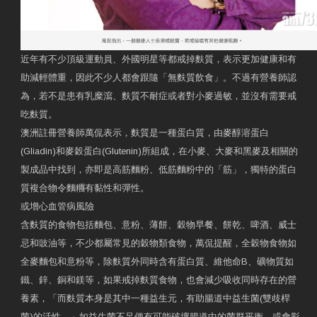
近年有不少頂級運動員、外國明星等都戒掉麩質，表示更加健康和有
助減輕體重，因此不少人都會跟隨「無麩質飲食」。不過有營養師認
為，若不是患有乳糜瀉、麩質不耐症或者對小麥過敏，並沒有需要戒
吃麩質。
澳洲註冊營養師萬侃表示，麩質是一種蛋白質，由麥醇溶蛋白
(Gliadin)和麥穀蛋白(Glutenin)所組成，在小麥、大麥和黑麥及相關的
製成品中找到，亦即是高筋麵粉、低筋麵粉中的「筋」，獨特的蛋白
質複合物令麵糰有黏性和彈性。
或增心血管病風險
含麩質的食物包括麵包、意粉、薄餅、穀物早餐、餅乾、啤酒、威士
忌和豉油等，不少都屬常見的穀物類食物，萬侃提醒，全穀物食物如
全麥麵包和意粉等，除麩質外同時含有蛋白質、維他命B、礦物質如
鐵、鋅、銅和鎂等，如果戒掉麩質食物，也會減少吸收同時存在的營
養素，「而麩質本身是其中一種益生元，有助腸道中益生菌(雙歧桿
菌)的活性。」如益生菌不足便有可能破壞腸道中的菌群平衡，或會影