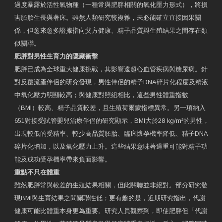
過度暴露於活性氧物種（一種常與肥胖相關的氧化壓力形式），將損
害胚胎生長與著床。雖然人類研究較複雜，未必能確立直接因果關
係，但愈來愈多證據指向父方健康、精子品質與生殖結果之間存在類
似關聯。
肥胖對男性生育力的隱藏衝擊
肥胖已成為全球重大健康挑戰，其影響遠超心血管疾病與糖尿病。針
對反覆流產伴侶的研究發現，男性伴侶的精子DNA碎片化程度及精液
中氧化壓力明顯較高；與健康對照組相比，這些男性體重指數
（BMI）較高、精子品質較差，且生殖荷爾蒙指標異常。另一項納入
651對接受試管嬰兒治療伴侶的研究顯示，BMI大於28 kg/m²的男性，
出現較低的受精率、較少高品質胚胎、臨床懷孕機率降低、精子DNA
碎片化增加，以及氧化壓力上升。這些結果意味著過重可能對精子功
能及成功受孕機率帶來負面影響。
重點不只在體重
雖然肥胖常與較差的生殖結果相關，但此關聯並非絕對。部分研究發
現BMI與生育結果之間關聯性低；更有趣的是，近期研究指出，代謝
健康可能比體重本身更為重要。研究人員觀察到，即使肥胖但「代謝