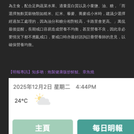
為主食，配合足夠蔬菜水果、適量蛋白質以及小量鹽、油、糖，「而
選擇無麩質穀物類如糙米、紅米、藜麥、蕎麥或小米時，建議少選擇
經過加工處理的，因為油分和糖分相對較高，卡路里會更高。」萬侃
最後提醒，長期戒口容易造成營養不均衡，甚至營養不良，因此非必
要情況下都不應亂戒口，要戒口時亦最好諮詢註冊營養師的意見，以
確保營養均衡。
AM730
執業註冊營養師 Violet Man
【明報專訊】知多啲：炮製健康版炒鮮魷、章魚燒