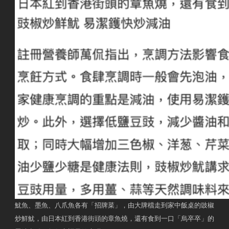
魷魚、墨魚、八爪魚各有「招牌菜」，由大牌檔走到家中飯桌的豉椒
炒鮮魷，由日本紅到香港街頭的章魚燒，還有食到一口「烏卒卒」的