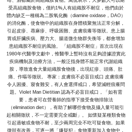
啡、酒都屬於高組織胺食物。萬侃表示，大多數人可以耐
受高組織胺食物，僅約1%人有組織胺不耐症，他們由於
體內缺乏一種稱為二胺氧化酶（diamine oxidase，DAO）
的消化酶，使食物中的組織胺在身體積聚無法正常分解，
引起皮疹、蕁麻疹、呼吸困難、皮膚痕癢等徵狀。患上腸
胃或肝臟疾病、壓力大、腸道微生物群失衡等，都會增加
患組織胺不耐症的風險。 「組織胺不耐症」首次出現在
1980年代醫學文獻中，惟醫學上暫時沒有足夠證據證實此
疾病機制及治療方法，一般泛指身體不能正常代謝組織
胺，導致進食大量組織胺食物後，出現紅疹、頭痛、肚
痛、作嘔等徵狀。 專家：皮膚痕不必盲目戒口 皮膚痕癢
令人困擾、寢食難安，有人會選擇戒口，希望減輕痕癢問
題。Violet Man Dietitian 認為不必盲目戒口，「如有需
要，患者可在營養師的指導下接受食物排除法
（elimination diet），有助了解哪些食物及攝入量可能引
起相關徵狀，不一定需要完全戒斷」。 如懷疑某種類食物
引起過敏或食物不耐，至少兩周完全不吃可疑食物。如果
徵狀有改善，可逐一將「嫌疑犯」食物重新加入食物中，