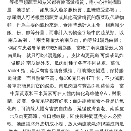
等根莖類蔬菜和粟米都有較高澱粉質，需小心控制攝取
量，她提醒，「如果攝入過多澱粉質，血糖或受影響」。
糖尿病人可將根莖類蔬菜或其他高澱粉質的蔬菜取代穀物
類，作為主要的澱粉來源，食用時應計入主食，相應減少
飯、粉、麵等分量，而非計入食物金字塔中的蔬菜類。以
南瓜為例，「兩隻雞蛋大的南瓜肉，約等於1湯匙白飯；
例如有患者餐單要求吃5湯匙飯，當吃了兩塊雞蛋般大的
南瓜時，就只可吃4湯匙飯」。皮比肉更高纖 可焗或氣炸
做脆片 南瓜從外皮、瓜肉到種子各有不同益處。萬侃
Violet 指，南瓜肉富含膳食纖維，可助排便暢通，保持腸
道健康，而且熱量不高，每100克只有47千卡，不少減肥
餐單都能見到它的蹤影。南瓜肉還有豐富β-胡蘿蔔素，當
中葉黃素和玉米黃素可在人體內轉化為維他命A，對眼
睛、皮膚、免疫系統都有好處；而β-胡蘿蔔素本身是抗氧
化劑，可清除人體有害的自由基，延緩皮膚衰老。南瓜皮
比瓜肉更高纖，惟口感較硬，即使長時間蒸煮亦未必變
軟。她建議將外皮切成小塊，放入焗爐或氣炸鍋製成南瓜