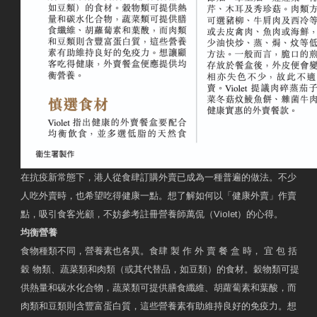
在抗疫新常態下，港人從食肆訂購外賣已成為一種普遍的做法。不少
人吃外賣時，也希望吃得健康一點。想了解如何以「健康外賣」作賣
點，吸引食客光顧，不妨參考註冊營養師萬侃（Violet）的心得。
均衡營養
食物種類不同，營養素也各異。食肆 製 作 外 賣 餐 盒 時， 宜 包 括
穀 物類、蔬菜類和肉類（或其代替品，如豆類）的食材。穀物類可提
供熱量和碳水化合物，蔬菜類可提供膳食纖維、胡蘿蔔素和葉酸，而
肉類和豆類則含豐富蛋白質，這些營養素有助維持良好的免疫力。想