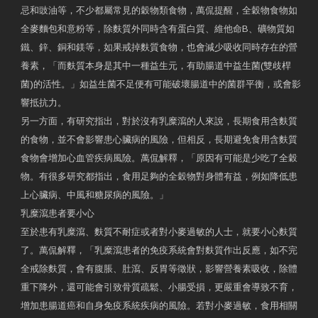
忌和豉油等，不少都屬常見的穀物類食物，萬侃提醒，全穀物食物如
全麥麵包和意粉等，除麩質外同時含有蛋白質、維他命B、礦物質如
鐵、鋅、銅和鎂等，如果戒掉麩質食物，也會減少吸收同時存在的營
養素，「而麩質本身是其中一種益生元，有助腸道中益生菌(雙歧桿
菌)的活性。」如益生菌不足便有可能破壞腸道中的菌群平衡，或會影
響抵抗力。
另一方面，有研究指出，對於沒有乳糜瀉的人來說，長期食用含麩質
的食物，並不會影響患心臟病的風險，但相反，長期避免食用含麩質
食物會增加心血管疾病風險。萬侃解釋，「原因有可能是少吃了全穀
物。有很多研究都指出，食用足夠的全穀物對身體有益，例如降低患
上心臟病、中風和糖尿病的風險。」
乳糜瀉患者要小心
至於患有乳糜瀉、麩質不耐症或者對小麥過敏的人士，就要小心麩質
了。萬侃解釋，「乳糜瀉患者的免疫系統會對麩質作出反應，如不完
全戒除麩質，會有腹脹、肚瀉、反胃等徵狀，影響營養素吸收，除體
重下降外，還可能會引致骨質疏鬆、小腸受損，更嚴重會導致不育，
增加患腸道癌和自身免疫系統疾病的風險。若對小麥過敏，食用相關