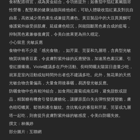
食材配搭得宜，成為黃金組合，令功效提升；如番茄中茄紅素屬脂溶
性營養，配堅果的健康油脂與維他命E，可助人體吸收茄紅素及對抗自
由基，高效減少黑色素生成兼提亮膚色。黃豆製品中的大豆異黃酮可
修護紫外線受損肌膚、延緩膚色暗沉，與能阻斷黑色素合成的藍莓，
抑制黑色素兼修復膚質，令美白效果更為持久穩定。
小心留意 光敏反應
食物中有不少是「感光食物」，如芹菜、芫荽和九層塔，含典型光敏
物質呋喃香豆素，令皮膚對紫外線的反應變強，加速黑色素沉澱、引
發紅腫癢痛。Violet建議多在戶外活動、長時間曬太陽當日盡量少吃，
就算是室內活動或短時間外出者也不建議多吃。此外，無花果的天然
光敏合物含量偏高，大量食用後暴曬，易誘發光敏反應。
防曬食物中也有相沖組合，如食用紅蘿蔔或南瓜時，避免甜飲或甜
品，精製糖有機會引發肌膚糖化，讓膠原蛋白失去彈性變黃變脆，膚
色暗啞蠟黃、鬆弛和產生皺紋。含抗氧化的番茄和芹菜、芫荽或九層
塔一起吃，則會提升皮膚對紫外線的敏感度，令美白防曬失效。
撰文：林佩婷
部分圖片：互聯網
原文網址：天然食材 吃出防曬美肌 | 東方日報 | 副刊