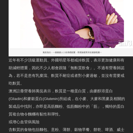
近年有不少頂級運動員、外國明星等都戒掉麩質，表示更加健康和有
助減輕體重，因此不少人都會跟隨「無麩質飲食」。不過有營養師認
為，若不是患有乳糜瀉、麩質不耐症或者對小麥過敏，並沒有需要戒
吃麩質。
澳洲註冊營養師萬侃表示，麩質是一種蛋白質，由麥醇溶蛋白
(Gliadin)和麥穀蛋白(Glutenin)所組成，在小麥、大麥和黑麥及相關的
製成品中找到，亦即是高筋麵粉、低筋麵粉中的「筋」，獨特的蛋白
質複合物令麵糰有黏性和彈性。
或增心血管病風險
含麩質的食物包括麵包、意粉、薄餅、穀物早餐、餅乾、啤酒、威士