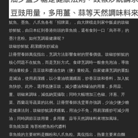
魷魚、墨魚、八爪魚各有「招牌菜」，由大牌檔走到家中飯桌的豉椒
炒鮮魷，由日本紅到香港街頭的章魚燒，還有食到一口「烏卒卒」的
墨汁意粉。如何烹調最健康呢？
豉椒炒鮮魷 易潔鑊快炒減油
註冊營養師萬侃指出，烹調方法影響食材的營養價值。豉椒炒鮮魷的
核心問題不在魷魚，而是烹飪方式。食肆烹調時一般會先泡油，導致
用油量較多，且豆豉和醬油含鈉（鹽）量較高。自家健康烹調的重點
是減油，使用易潔鑊，以小量油噴灑鑊面，炒香豆豉和香料，加入魷
魚快炒。此外，選擇低鹽豆豉，減少醬油和蠔油的用量，多用蒜、
薑、胡椒來調味，減低鈉質攝取；同時大幅增加三色椒、洋葱、芹
菜、西蘭花等蔬菜的比例。註冊營養師冼雯菁亦強調，少油少鹽少糖
是健康法則，豉椒炒魷講求鑊氣，用油少不免，用易潔鑊炒可減少用
油；同時調節豆豉用量，多用薑、蒜等天然調味料來增加風味。
章魚燒加菜 海苔粉鰹魚粉代醬料
章魚燒的主要材料是麵粉和八爪魚粒。萬侃指出，熱量主要來自麵