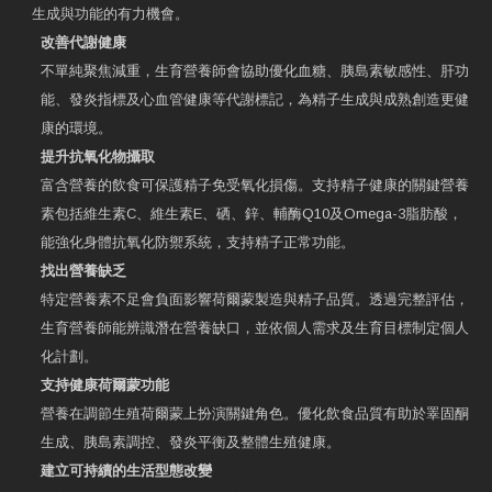
生成與功能的有力機會。
改善代謝健康
不單純聚焦減重，生育營養師會協助優化血糖、胰島素敏感性、肝功
能、發炎指標及心血管健康等代謝標記，為精子生成與成熟創造更健
康的環境。
提升抗氧化物攝取
富含營養的飲食可保護精子免受氧化損傷。支持精子健康的關鍵營養
素包括維生素C、維生素E、硒、鋅、輔酶Q10及Omega-3脂肪酸，
能強化身體抗氧化防禦系統，支持精子正常功能。
找出營養缺乏
特定營養素不足會負面影響荷爾蒙製造與精子品質。透過完整評估，
生育營養師能辨識潛在營養缺口，並依個人需求及生育目標制定個人
化計劃。
支持健康荷爾蒙功能
營養在調節生殖荷爾蒙上扮演關鍵角色。優化飲食品質有助於睪固酮
生成、胰島素調控、發炎平衡及整體生殖健康。
建立可持續的生活型態改變