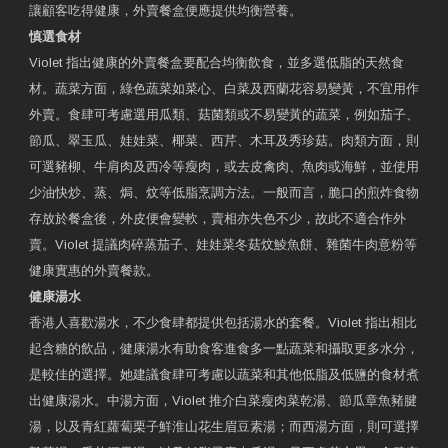
讓顧客吃得健康，外賣餐盒便應提供均衡營養。
慎選食材
Violet 指出健康的外賣餐盒要配合均衡飲食，並多選低脂的天然食
材。蔬菜方面，綠色蔬菜如菜心、白菜及西蘭花容易變黃，不宜用作
外賣。食肆可考慮選用瓜類、菇菌類或不易變黃的蔬菜，例如茄子、
節瓜、翠玉瓜、娃娃菜、椰菜、西芹、木耳及秀珍菇。肉類方面，則
可選豬柳、牛肩肉及西冷等瘦肉，或去皮禽肉、魚肉或海鮮，並使用
少油快炒、蒸、焗、炆等低脂烹調方法。一般而言，脆口的煎炸食物
存放於餐盒後，外皮便會變軟，賣相亦失色不少，故此不適合作外
賣。Violet 提議肉碎蒸茄子、娃娃菜冬菇炆鯪魚餅、雜菌牛肉意粉等
健康實惠的外賣餐款。
健康湯水
香港人喜歡湯水，不少食肆都提供包括湯水的套餐。Violet 指出相比
起含糖的飲品，健康湯水有助食客進食多一點蔬菜和攝取更多水分，
是較佳的選擇。她建議食肆可考慮以蔬菜和其他低脂及低鹽的食材煮
出健康湯水。中湯方面，Violet 推介白菜瘦肉菜乾湯、節瓜章魚豬腱
湯，以及青紅蘿蔔栗子鮮淮山花生眉豆素湯；而西湯方面，則可選擇