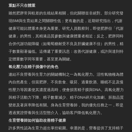
重點不只在體重
雖然肥胖常與較差的生殖結果相關，但此關聯並非絕對。部分研究發
現BMI與生育結果之間關聯性低；更有趣的是，近期研究指出，代謝
健康可能比體重本身更為重要。研究人員觀察到，即使肥胖但「代謝
健康」的男性，其精液品質參數與健康體重者相近；反之，肥胖同時
合併代謝功能障礙（如葡萄糖耐受不良及肝臟健康不佳）的男性，精
子數量顯著偏低。這傳遞了重要訊息：改善代謝健康，或許與達到特
定體重數字同等重要，甚至更為關鍵。
氧化壓力在精子損傷中的角色
連結不良營養與生育力的關鍵機制之一為氧化壓力。活性氧物種為體
內自然產生，但當肥胖、不良飲食、吸菸、過量飲酒、睡眠不足及慢
性壓力等因素使其濃度過高時，便會損害精子膜與DNA。高氧化壓力
與精子活動力下降、精子數量減少、精子DNA碎片化加劇、胚胎品質
變差及著床率降低有關。身為生育營養師，我的優先任務之一，即是
透過實證營養與生活型態介入，協助客戶降低氧化壓力。
生育營養師如何協助改善精子健康
許多男性認為生育力超出掌控範圍。幸運的是，營養提供了支持精子