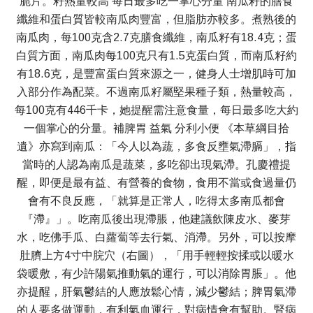
脆片。籽熱量較高 每日最多吃一掌心分量 南瓜籽的膳食
纖維和蛋白質皆較南瓜肉豐富，但脂肪亦較多。煮熟後的
南瓜肉，每100克含2.7克膳食纖維，南瓜籽有18.4克；蛋
白質方面，南瓜肉每100克只有1.5克蛋白質，而南瓜籽約
有18.6克，是豐富蛋白質來源之一，健身人士增肌時可加
入部分作為配菜。不過南瓜籽屬堅果種子類，熱量較高，
每100克有446千卡，她提醒需注意食量，每日最多吃大約
一個掌心的分量。補脾胃 益氣 分利小便 《本草綱目拾
遺》亦寫到南瓜：「今人以為蔬，多食反壅氣滯膈」，指
當時的人認為南瓜是蔬菜，多吃卻出現氣滯。孔慶禮提
醒，即便是最有益、有營養的食物，食用不當或食過量仍
會有不良反應，「就算是正常人，吃得太多南瓜都會
『滯』」。吃南瓜後出現滯脹，他建議飲陳皮水、麥芽
水，吃佛手瓜、白蘿蔔等去行氣、消滯。另外，可以按摩
肚臍上方4寸中脘穴（右圖），「用手輕輕按揉或以暖水
袋暖敷，有少許陽氣推動氣的運行，可以消除胃脹」。他
亦提醒，肝氣鬱結的人應放鬆心情，減少鬱結；脾胃氣滯
的人要多做運動，有利氣血運行，對病情會有幫助。腎病