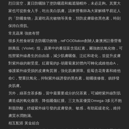
烈日當空，夏日防曬除了塗防曬霜和戴遮陽帽外，未必足夠。其實大
家也可從飲食入手，吃出美白肌膚。請來營養師為大家解構平易近人
的「防曬食物」及避吃高光敏物等美食，預防皮膚吸收黑色素，時刻
保持白滑肌。
常見蔬果 強效有營
很多天然食材富含防曬功效物，reFOODlution創辧人兼澳洲註冊營養
師萬侃（Violet）指，蔬果中的番茄富含茄紅素，屬強效抗氧化物，可
抵禦紫外線產生的自由基，減少肌膚曬傷、泛紅和老化，並提升皮膚
對紫外線的耐受度。紅蘿蔔的β-胡蘿蔔素於體內可轉化成維他命A，
修護紫外線受損的皮膚角質層，強化肌膚屏障。藍莓含花青素和維他
命C，雙重抗氧化，抑制紫外線誘發的黑色素，能曬後修復、鎮靜發
炎肌膚。
另外，綠茶含茶多酚，當中最重要成分的兒茶素，可減輕紫外線對肌
膚造成的氧化傷害、降低曬傷紅腫。三文魚富優質Omega-3多元不飽
和脂肪酸，紓緩紫外線引發的皮膚發炎、敏感，有助延緩老化，維持
膚質水潤飽滿。
相互配搭 黃金組合