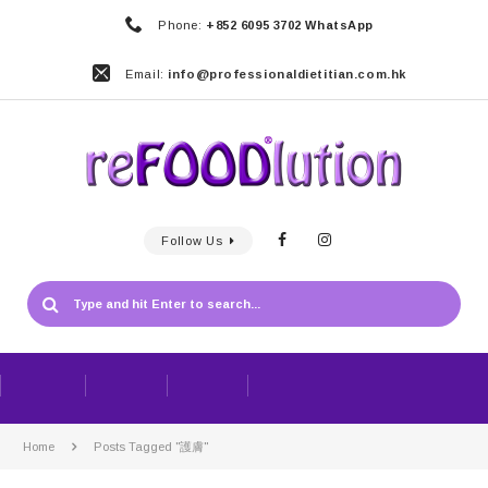
Phone:
+852 6095 3702 WhatsApp
Email:
info@professionaldietitian.com.hk
Follow Us
Home
Posts Tagged "護膚"