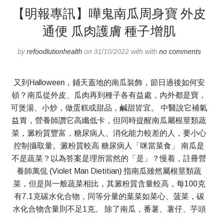
【明報專訊】嘩鬼南瓜周身寶 外皮
通便 瓜肉護膚 種子增肌
by
refoodlutionhealth
on 31/10/2022 with with
no comments
又到Halloween，鋪天蓋地的南瓜裝飾，節日過後如何安
頓？南瓜從外皮、瓜肉再到種子各有益處，內外都是寶，
可煲湯、小炒，做蛋糕或甜品，鹹甜皆宜。 中醫說它補氣
益胃，營養師讚它高纖低卡，但同時提醒南瓜屬根莖類蔬
菜，澱粉質豐富，糖尿病人、消化能力較差的人，要小心
控制攝取量。澱粉質較高 糖尿病人「咪當菜食」 南瓜是
不是蔬菜？以為答案是理所當然的「是」？慢着，註冊營
養師萬侃 (Violet Man Dietitian) 指南瓜雖然屬根莖類蔬
菜，但是與一般蔬菜相比，其澱粉質含量較高，每100克
有7.1克碳水化合物，同等分量的葉菜如菜心、菠菜，碳
水化合物含量則不足1克。 除了南瓜，番薯、薯仔、芋頭