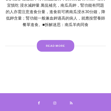
宜慎吃 浸水減鉀量 萬侃補充，南瓜高鉀，腎功能有問題
的人亦需注意進食分量，進食前可將南瓜浸水30分鐘，降
低鉀含量；腎功能一般兼血鉀過高的病人，就應按營養師
餐單進食。■拆解迷思：南瓜羊肉同食
READ MORE