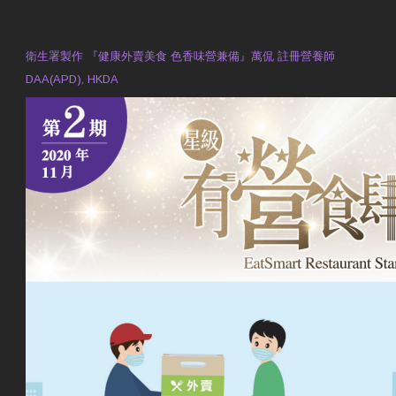
Contact Us
衛生署製作 『健康外賣美食 色香味營兼備』萬侃 註冊營養師
DAA(APD), HKDA