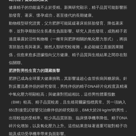
健康精子的功能遠不止於受精。新興研究顯示，精子品質可能影響胚
胎發育、著床、懷孕成功，甚至後代的長期健康。
動物模型研究證實，父方肥胖可能延緩著床前胚胎發育、降低著床
率，並對孕期胎兒生長產生負面影響。研究人員也發現，成熟精子若
過度暴露於活性氧物種（一種常與肥胖相關的氧化壓力形式），將損
害胚胎生長與著床。雖然人類研究較複雜，未必能確立直接因果關
係，但愈來愈多證據指向父方健康、精子品質與生殖結果之間存在類
似關聯。
肥胖對男性生育力的隱藏衝擊
肥胖已成為全球重大健康挑戰，其影響遠超心血管疾病與糖尿病。針
對反覆流產伴侶的研究發現，男性伴侶的精子DNA碎片化程度及精液
中氧化壓力明顯較高；與健康對照組相比，這些男性體重指數
（BMI）較高、精子品質較差，且生殖荷爾蒙指標異常。另一項納入
651對接受試管嬰兒治療伴侶的研究顯示，BMI大於28 kg/m²的男性，
出現較低的受精率、較少高品質胚胎、臨床懷孕機率降低、精子DNA
碎片化增加，以及氧化壓力上升。這些結果意味著過重可能對精子功
能及成功受孕機率帶來負面影響。