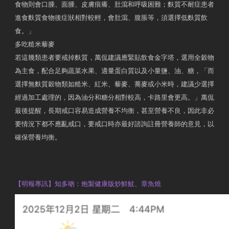
食物則會口腫、面腫、皮膚痕癢、肚瀉和呼吸困難；麩質不耐症患者
進食麩質食物後症狀相對較輕，會肚瀉、腹脹等，須選擇低麩質飲
食。」
多吃糙米藜麥
若這幾類患者要戒掉麩質，萬侃建議應緊貼飲食金字塔，選用全穀物
為主食，配合足夠蔬菜水果、適量蛋白質以及小量鹽、油、糖，「而
選擇無麩質穀物類如糙米、紅米、藜麥、蕎麥或小米時，建議少選擇
經過加工處理的，因為油分和糖分相對較高，卡路里會更高。」萬侃
最後提醒，長期戒口容易造成營養不均衡，甚至營養不良，因此非必
要情況下都不應亂戒口，要戒口時亦最好諮詢註冊營養師的意見，以
確保營養均衡。
AM730
執業註冊營養師 Violet Man
【明報專訊】知多啲：炮製健康版炒鮮魷、章魚燒