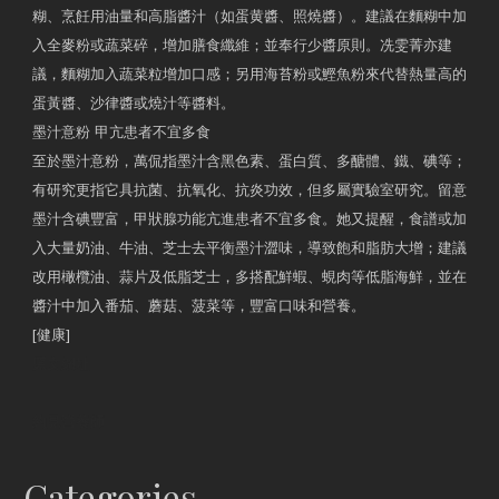
糊、烹飪用油量和高脂醬汁（如蛋黄醬、照燒醬）。建議在麵糊中加
入全麥粉或蔬菜碎，增加膳食纖維；並奉行少醬原則。冼雯菁亦建
議，麵糊加入蔬菜粒增加口感；另用海苔粉或鰹魚粉來代替熱量高的
蛋黃醬、沙律醬或燒汁等醬料。
墨汁意粉 甲亢患者不宜多食
至於墨汁意粉，萬侃指墨汁含黑色素、蛋白質、多醣體、鐵、碘等；
有研究更指它具抗菌、抗氧化、抗炎功效，但多屬實驗室研究。留意
墨汁含碘豐富，甲狀腺功能亢進患者不宜多食。她又提醒，食譜或加
入大量奶油、牛油、芝士去平衡墨汁澀味，導致飽和脂肪大增；建議
改用橄欖油、蒜片及低脂芝士，多搭配鮮蝦、蜆肉等低脂海鮮，並在
醬汁中加入番茄、蘑菇、菠菜等，豐富口味和營養。
[健康]
原文網址
約見營養師
Categories