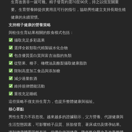
生育改善非一蹴可幾。精子發育約需70至90天，持之以恆至關重
要。生育營養師提供實用且可行的指引，協助男性建立支持長期生殖
健康的永續習慣。
支持精子健康的營養策略
與較佳生育結果相關的飲食模式包括：
攝取充足多彩蔬果
選擇全穀類取代精製碳水化合物
包含優質蛋白質與富含油脂的魚類
從堅果、種子、橄欖油及酪梨攝取健康脂肪
限制高度加工食品與添加糖
減少過量飲酒
維持規律體能活動
重視充足睡眠
這些策略不僅支持生育力，也提升整體健康與福祉。
核心要點
男性生育力不容忽視。越來越多的證據顯示，父方營養、代謝健康與
生活型態因素，可影響精子品質、胚胎發育、著床成功及懷孕結果。