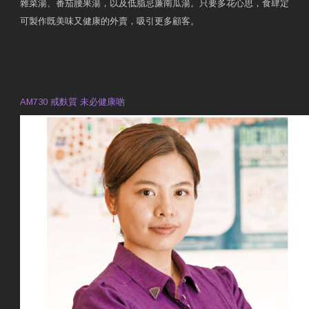
雜菜湯、番茄腰果湯，以及低脂忌廉南瓜湯。只要多花心思，食肆定
可製作既美味又健康的外賣，吸引更多顧客。
衛生署製作 星級有營食肆
預約註冊營養師 Violet Man
專業範疇
AM730 戒麩質 未必健康啲