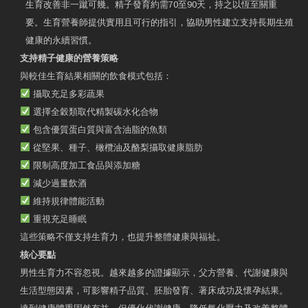
生育改善非一蹴可幾。精子發育約需70至90天，持之以恆至關重
要。生育營養師提供實用且可行的指引，協助男性建立支持長期生殖
健康的永續習慣。
支持精子健康的營養策略
與較佳生育結果相關的飲食模式包括：
攝取充足多彩蔬果
選擇全穀類取代精製碳水化合物
包含優質蛋白質與富含油脂的魚類
從堅果、種子、橄欖油及酪梨攝取健康脂肪
限制高度加工食品與添加糖
減少過量飲酒
維持規律體能活動
重視充足睡眠
這些策略不僅支持生育力，也提升整體健康與福祉。
核心要點
男性生育力不容忽視。越來越多的證據顯示，父方營養、代謝健康與
生活型態因素，可影響精子品質、胚胎發育、著床成功及懷孕結果。