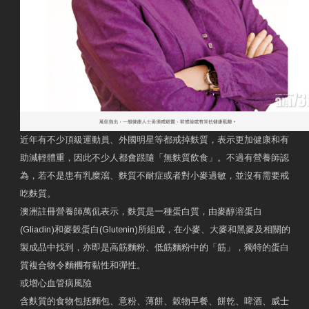
近年有不少頂級運動員、外國明星等都戒掉麩質，表示更加健康和有
助減輕體重，因此不少人都會跟隨「無麩質飲食」。不過有營養師認
為，若不是患有乳糜瀉、麩質不耐症或者對小麥過敏，並沒有需要戒
吃麩質。
澳洲註冊營養師萬侃表示，麩質是一種蛋白質，由麥醇溶蛋白
(Gliadin)和麥穀蛋白(Glutenin)所組成，在小麥、大麥和黑麥及相關的
製成品中找到，亦即是高筋麵粉、低筋麵粉中的「筋」，獨特的蛋白
質複合物令麵糰有黏性和彈性。
或增心血管病風險
含麩質的食物包括麵包、意粉、薄餅、穀物早餐、餅乾、啤酒、威士