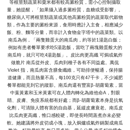
等根莖類蔬菜和粟米都有較高澱粉質，需小心控制攝取
量，她提醒，「如果攝入過多澱粉質，血糖或受影響」。
糖尿病人可將根莖類蔬菜或其他高澱粉質的蔬菜取代穀物
類，作為主要的澱粉來源，食用時應計入主食，相應減少
飯、粉、麵等分量，而非計入食物金字塔中的蔬菜類。以
南瓜為例，「兩隻雞蛋大的南瓜肉，約等於1湯匙白飯；
例如有患者餐單要求吃5湯匙飯，當吃了兩塊雞蛋般大的
南瓜時，就只可吃4湯匙飯」。皮比肉更高纖 可焗或氣炸
做脆片 南瓜從外皮、瓜肉到種子各有不同益處。萬侃
Violet 指，南瓜肉富含膳食纖維，可助排便暢通，保持腸
道健康，而且熱量不高，每100克只有47千卡，不少減肥
餐單都能見到它的蹤影。南瓜肉還有豐富β-胡蘿蔔素，當
中葉黃素和玉米黃素可在人體內轉化為維他命A，對眼
睛、皮膚、免疫系統都有好處；而β-胡蘿蔔素本身是抗氧
化劑，可清除人體有害的自由基，延緩皮膚衰老。南瓜皮
比瓜肉更高纖，惟口感較硬，即使長時間蒸煮亦未必變
軟。她建議將外皮切成小塊，放入焗爐或氣炸鍋製成南瓜