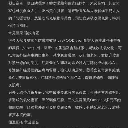
烈日當空，夏日防曬除了塗防曬霜和戴遮陽帽外，未必足夠。其實大
家也可從飲食入手，吃出美白肌膚。請來營養師為大家解構平易近人
的「防曬食物」及避吃高光敏物等美食，預防皮膚吸收黑色素，時刻
保持白滑肌。
常見蔬果 強效有營
很多天然食材富含防曬功效物，reFOODlution創辧人兼澳洲註冊營養
師萬侃（Violet）指，蔬果中的番茄富含茄紅素，屬強效抗氧化物，可
抵禦紫外線產生的自由基，減少肌膚曬傷、泛紅和老化，並提升皮膚
對紫外線的耐受度。紅蘿蔔的β-胡蘿蔔素於體內可轉化成維他命A，
修護紫外線受損的皮膚角質層，強化肌膚屏障。藍莓含花青素和維他
命C，雙重抗氧化，抑制紫外線誘發的黑色素，能曬後修復、鎮靜發
炎肌膚。
另外，綠茶含茶多酚，當中最重要成分的兒茶素，可減輕紫外線對肌
膚造成的氧化傷害、降低曬傷紅腫。三文魚富優質Omega-3多元不飽
和脂肪酸，紓緩紫外線引發的皮膚發炎、敏感，有助延緩老化，維持
膚質水潤飽滿。
相互配搭 黃金組合