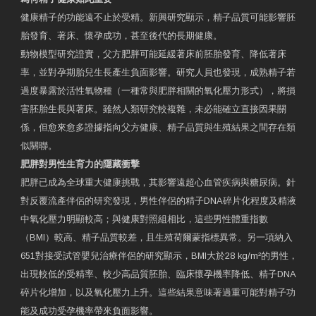
健康精子的功能遠不止於受精。新興研究顯示，精子品質可能影響胚
胎發育、著床、懷孕成功，甚至後代的長期健康。
動物模型研究證實，父方肥胖可能延緩著床前胚胎發育、降低著床
率，並對孕期胎兒生長產生負面影響。研究人員也發現，成熟精子若
過度暴露於活性氧物種（一種常與肥胖相關的氧化壓力形式），將損
害胚胎生長與著床。雖然人類研究較複雜，未必能確立直接因果關
係，但愈來愈多證據指向父方健康、精子品質與生殖結果之間存在類
似關聯。
肥胖對男性生育力的隱藏衝擊
肥胖已成為全球重大健康挑戰，其影響遠超心血管疾病與糖尿病。針
對反覆流產伴侶的研究發現，男性伴侶的精子DNA碎片化程度及精液
中氧化壓力明顯較高；與健康對照組相比，這些男性體重指數
（BMI）較高、精子品質較差，且生殖荷爾蒙指標異常。另一項納入
651對接受試管嬰兒治療伴侶的研究顯示，BMI大於28 kg/m²的男性，
出現較低的受精率、較少高品質胚胎、臨床懷孕機率降低、精子DNA
碎片化增加，以及氧化壓力上升。這些結果意味著過重可能對精子功
能及成功受孕機率帶來負面影響。