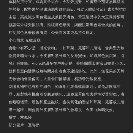
食材配搭得宜，成為黃金組合，令功效提升；如番茄中茄紅素屬脂溶
性營養，配堅果的健康油脂與維他命E，可助人體吸收茄紅素及對抗自
由基，高效減少黑色素生成兼提亮膚色。黃豆製品中的大豆異黃酮可
修護紫外線受損肌膚、延緩膚色暗沉，與能阻斷黑色素合成的藍莓，
抑制黑色素兼修復膚質，令美白效果更為持久穩定。
小心留意 光敏反應
食物中有不少是「感光食物」，如芹菜、芫荽和九層塔，含典型光敏
物質呋喃香豆素，令皮膚對紫外線的反應變強，加速黑色素沉澱、引
發紅腫癢痛。Violet建議多在戶外活動、長時間曬太陽當日盡量少吃，
就算是室內活動或短時間外出者也不建議多吃。此外，無花果的天然
光敏合物含量偏高，大量食用後暴曬，易誘發光敏反應。
防曬食物中也有相沖組合，如食用紅蘿蔔或南瓜時，避免甜飲或甜
品，精製糖有機會引發肌膚糖化，讓膠原蛋白失去彈性變黃變脆，膚
色暗啞蠟黃、鬆弛和產生皺紋。含抗氧化的番茄和芹菜、芫荽或九層
塔一起吃，則會提升皮膚對紫外線的敏感度，令美白防曬失效。
撰文：林佩婷
部分圖片：互聯網
原文網址：天然食材 吃出防曬美肌 | 東方日報 | 副刊