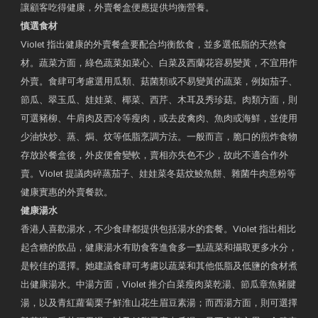
讓顧客吃得健康，外賣餐盒便應提供均衡營養。
慎選食材
Violet 指出健康的外賣餐盒要配合均衡飲食，並多選低脂的天然食
材。蔬菜方面，綠色蔬菜如菜心、白菜及西蘭花容易變黃，不宜用作
外賣。食肆可考慮選用瓜類、菇菌類或不易變黃的蔬菜，例如茄子、
節瓜、翠玉瓜、娃娃菜、椰菜、西芹、木耳及秀珍菇。肉類方面，則
可選豬柳、牛肩肉及西冷等瘦肉，或去皮禽肉、魚肉或海鮮，並使用
少油快炒、蒸、焗、炆等低脂烹調方法。一般而言，脆口的煎炸食物
存放於餐盒後，外皮便會變軟，賣相亦失色不少，故此不適合作外
賣。Violet 提議肉碎蒸茄子、娃娃菜冬菇炆鯪魚餅、雜菌牛肉意粉等
健康實惠的外賣餐款。
健康湯水
香港人喜歡湯水，不少食肆都提供包括湯水的套餐。Violet 指出相比
起含糖的飲品，健康湯水有助食客進食多一點蔬菜和攝取更多水分，
是較佳的選擇。她建議食肆可考慮以蔬菜和其他低脂及低鹽的食材煮
出健康湯水。中湯方面，Violet 推介白菜瘦肉菜乾湯、節瓜章魚豬腱
湯，以及青紅蘿蔔栗子鮮淮山花生眉豆素湯；而西湯方面，則可選擇