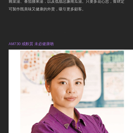
雜菜湯、番茄腰果湯，以及低脂忌廉南瓜湯。只要多花心思，食肆定
可製作既美味又健康的外賣，吸引更多顧客。
衛生署製作 星級有營食肆
預約註冊營養師 Violet Man
專業範疇
AM730 戒麩質 未必健康啲