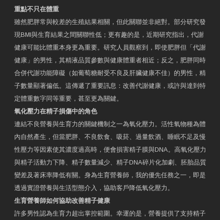
重點不只在體重
雖然肥胖常與較差的生殖結果相關，但此關聯並非絕對。部分研究發
現BMI與生育結果之間關聯性低；更有趣的是，近期研究指出，代謝
健康可能比體重本身更為重要。研究人員觀察到，即使肥胖但「代謝
健康」的男性，其精液品質參數與健康體重者相近；反之，肥胖同時
合併代謝功能障礙（如葡萄糖耐受不良及肝臟健康不佳）的男性，精
子數量顯著偏低。這傳遞了重要訊息：改善代謝健康，或許與達到特
定體重數字同等重要，甚至更為關鍵。
氧化壓力在精子損傷中的角色
連結不良營養與生育力的關鍵機制之一為氧化壓力。活性氧物種為體
內自然產生，但當肥胖、不良飲食、吸菸、過量飲酒、睡眠不足及慢
性壓力等因素使其濃度過高時，便會損害精子膜與DNA。高氧化壓力
與精子活動力下降、精子數量減少、精子DNA碎片化加劇、胚胎品質
變差及著床率降低有關。身為生育營養師，我的優先任務之一，即是
透過實證營養與生活型態介入，協助客戶降低氧化壓力。
生育營養師如何協助改善精子健康
許多男性認為生育力超出掌控範圍。幸運的是，營養提供了支持精子