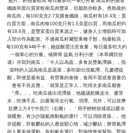
脆片。籽熱量較高 每日最多吃一掌心分量 南瓜籽的膳食
纖維和蛋白質皆較南瓜肉豐富，但脂肪亦較多。煮熟後的
南瓜肉，每100克含2.7克膳食纖維，南瓜籽有18.4克；蛋
白質方面，南瓜肉每100克只有1.5克蛋白質，而南瓜籽約
有18.6克，是豐富蛋白質來源之一，健身人士增肌時可加
入部分作為配菜。不過南瓜籽屬堅果種子類，熱量較高，
每100克有446千卡，她提醒需注意食量，每日最多吃大約
一個掌心的分量。補脾胃 益氣 分利小便 《本草綱目拾
遺》亦寫到南瓜：「今人以為蔬，多食反壅氣滯膈」，指
當時的人認為南瓜是蔬菜，多吃卻出現氣滯。孔慶禮提
醒，即便是最有益、有營養的食物，食用不當或食過量仍
會有不良反應，「就算是正常人，吃得太多南瓜都會
『滯』」。吃南瓜後出現滯脹，他建議飲陳皮水、麥芽
水，吃佛手瓜、白蘿蔔等去行氣、消滯。另外，可以按摩
肚臍上方4寸中脘穴（右圖），「用手輕輕按揉或以暖水
袋暖敷，有少許陽氣推動氣的運行，可以消除胃脹」。他
亦提醒，肝氣鬱結的人應放鬆心情，減少鬱結；脾胃氣滯
的人要多做運動，有利氣血運行，對病情會有幫助。腎病