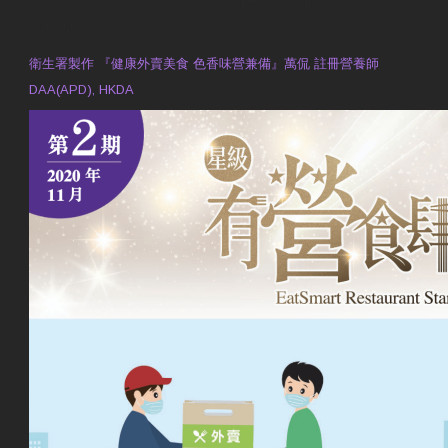
Contact Us
衛生署製作 『健康外賣美食 色香味營兼備』萬侃 註冊營養師
DAA(APD), HKDA