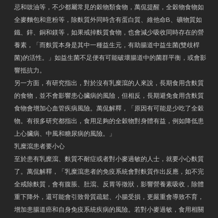
忌和豉油等，不少都屬常見的穀物類食物，萬侃提醒，全穀物食物如
全麥麵包和意粉等，除麩質外同時含有蛋白質、維他命B、礦物質如
鐵、鋅、銅和鎂等，如果戒掉麩質食物，也會減少吸收同時存在的營
養素，「而麩質本身是其中一種益生元，有助腸道中益生菌(雙歧桿
菌)的活性。」如益生菌不足便有可能破壞腸道中的菌群平衡，或會影
響抵抗力。
另一方面，有研究指出，對於沒有乳糜瀉的人來說，長期食用含麩質
的食物，並不會影響患心臟病的風險，但相反，長期避免食用含麩質
食物會增加心血管疾病風險。萬侃解釋，「原因有可能是少吃了全穀
物。有很多研究都指出，食用足夠的全穀物對身體有益，例如降低患
上心臟病、中風和糖尿病的風險。」
乳糜瀉患者要小心
至於患有乳糜瀉、麩質不耐症或者對小麥過敏的人士，就要小心麩質
了。萬侃解釋，「乳糜瀉患者的免疫系統會對麩質作出反應，如不完
全戒除麩質，會有腹脹、肚瀉、反胃等徵狀，影響營養素吸收，除體
重下降外，還可能會引致骨質疏鬆、小腸受損，更嚴重會導致不育，
增加患腸道癌和自身免疫系統疾病的風險。若對小麥過敏，食用相關