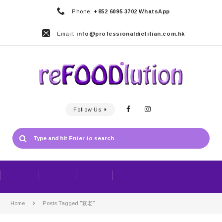
Phone:
+852 6095 3702 WhatsApp
Email:
info@professionaldietitian.com.hk
Follow Us
Home
Posts Tagged "衰老"