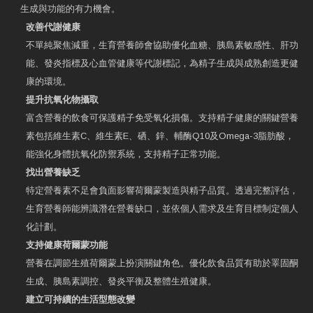
生成與功能的有力機會。
改善代謝健康
不單純聚焦減重，生育營養師會協助優化血糖、胰島素敏感性、肝功
能、發炎指標及心血管健康等代謝標記，為精子生成與成熟創造更健
康的環境。
提升抗氧化物攝取
富含營養的飲食可保護精子免受氧化損傷。支持精子健康的關鍵營養
素包括維生素C、維生素E、硒、鋅、輔酶Q10及Omega-3脂肪酸，
能強化身體抗氧化防禦系統，支持精子正常功能。
找出營養缺乏
特定營養素不足會負面影響荷爾蒙製造與精子品質。透過完整評估，
生育營養師能辨識潛在營養缺口，並依個人需求及生育目標制定個人
化計劃。
支持健康荷爾蒙功能
營養在調節生殖荷爾蒙上扮演關鍵角色。優化飲食品質有助於睪固酮
生成、胰島素調控、發炎平衡及整體生殖健康。
建立可持續的生活型態改變