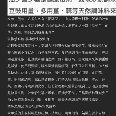
魷魚、墨魚、八爪魚各有「招牌菜」，由大牌檔走到家中飯桌的豉椒
炒鮮魷，由日本紅到香港街頭的章魚燒，還有食到一口「烏卒卒」的
墨汁意粉。如何烹調最健康呢？
豉椒炒鮮魷 易潔鑊快炒減油
註冊營養師萬侃指出，烹調方法影響食材的營養價值。豉椒炒鮮魷的
核心問題不在魷魚，而是烹飪方式。食肆烹調時一般會先泡油，導致
用油量較多，且豆豉和醬油含鈉（鹽）量較高。自家健康烹調的重點
是減油，使用易潔鑊，以小量油噴灑鑊面，炒香豆豉和香料，加入魷
魚快炒。此外，選擇低鹽豆豉，減少醬油和蠔油的用量，多用蒜、
薑、胡椒來調味，減低鈉質攝取；同時大幅增加三色椒、洋葱、芹
菜、西蘭花等蔬菜的比例。註冊營養師冼雯菁亦強調，少油少鹽少糖
是健康法則，豉椒炒魷講求鑊氣，用油少不免，用易潔鑊炒可減少用
油；同時調節豆豉用量，多用薑、蒜等天然調味料來增加風味。
章魚燒加菜 海苔粉鰹魚粉代醬料
章魚燒的主要材料是麵粉和八爪魚粒。萬侃指出，熱量主要來自麵