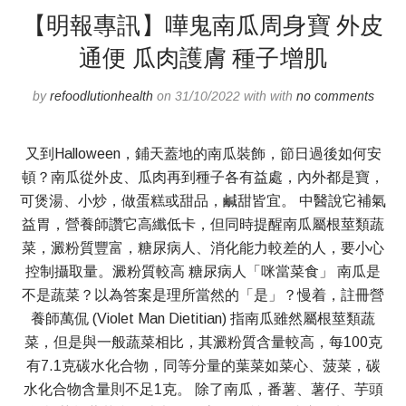
【明報專訊】嘩鬼南瓜周身寶 外皮
通便 瓜肉護膚 種子增肌
by
refoodlutionhealth
on 31/10/2022 with with
no comments
又到Halloween，鋪天蓋地的南瓜裝飾，節日過後如何安
頓？南瓜從外皮、瓜肉再到種子各有益處，內外都是寶，
可煲湯、小炒，做蛋糕或甜品，鹹甜皆宜。 中醫說它補氣
益胃，營養師讚它高纖低卡，但同時提醒南瓜屬根莖類蔬
菜，澱粉質豐富，糖尿病人、消化能力較差的人，要小心
控制攝取量。澱粉質較高 糖尿病人「咪當菜食」 南瓜是
不是蔬菜？以為答案是理所當然的「是」？慢着，註冊營
養師萬侃 (Violet Man Dietitian) 指南瓜雖然屬根莖類蔬
菜，但是與一般蔬菜相比，其澱粉質含量較高，每100克
有7.1克碳水化合物，同等分量的葉菜如菜心、菠菜，碳
水化合物含量則不足1克。 除了南瓜，番薯、薯仔、芋頭