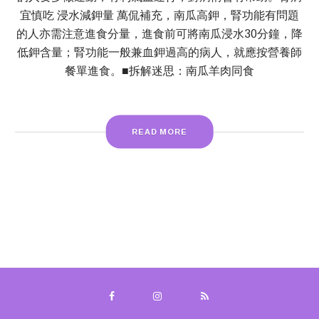
宜慎吃 浸水減鉀量 萬侃補充，南瓜高鉀，腎功能有問題
的人亦需注意進食分量，進食前可將南瓜浸水30分鐘，降
低鉀含量；腎功能一般兼血鉀過高的病人，就應按營養師
餐單進食。■拆解迷思：南瓜羊肉同食
READ MORE