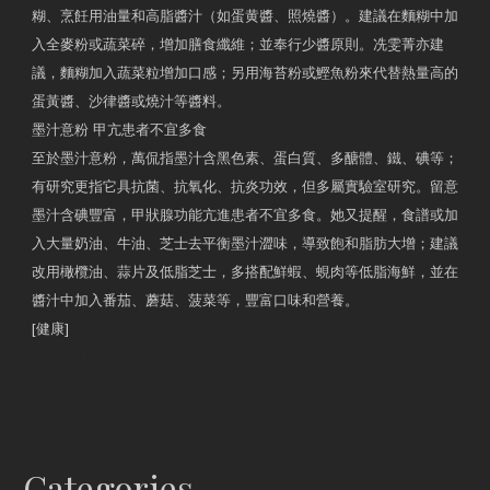
糊、烹飪用油量和高脂醬汁（如蛋黄醬、照燒醬）。建議在麵糊中加
入全麥粉或蔬菜碎，增加膳食纖維；並奉行少醬原則。冼雯菁亦建
議，麵糊加入蔬菜粒增加口感；另用海苔粉或鰹魚粉來代替熱量高的
蛋黃醬、沙律醬或燒汁等醬料。
墨汁意粉 甲亢患者不宜多食
至於墨汁意粉，萬侃指墨汁含黑色素、蛋白質、多醣體、鐵、碘等；
有研究更指它具抗菌、抗氧化、抗炎功效，但多屬實驗室研究。留意
墨汁含碘豐富，甲狀腺功能亢進患者不宜多食。她又提醒，食譜或加
入大量奶油、牛油、芝士去平衡墨汁澀味，導致飽和脂肪大增；建議
改用橄欖油、蒜片及低脂芝士，多搭配鮮蝦、蜆肉等低脂海鮮，並在
醬汁中加入番茄、蘑菇、菠菜等，豐富口味和營養。
[健康]
原文網址
約見營養師
Categories