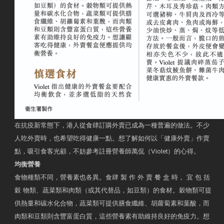
在抗疫新常態下，港人從食肆訂購外賣已成為一種普遍的做法。不少
人吃外賣時，也希望吃得健康一點。想了解如何以「健康外賣」作賣
點，吸引食客光顧，不妨參考註冊營養師萬侃（Violet）的心得。
均衡營養
食物種類不同，營養素也各異。食肆 製 作 外 賣 餐 盒 時， 宜 包 括
穀 物類、蔬菜類和肉類（或其代替品，如豆類）的食材。穀物類可提
供熱量和碳水化合物，蔬菜類可提供膳食纖維、胡蘿蔔素和葉酸，而
肉類和豆類則含豐富蛋白質，這些營養素有助維持良好的免疫力。想