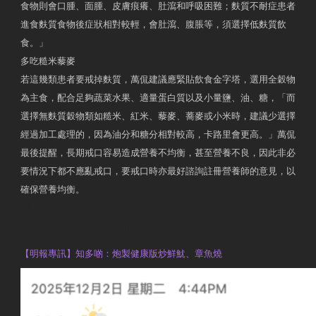
食物則會口腫、面腫、皮膚痕癢、肚瀉和呼吸困難；麩質不耐症患者
進食麩質食物後症狀相對較輕，會肚瀉、腹脹等，須選擇低麩質飲
食。」
多吃糙米藜麥
若這幾類患者要戒掉麩質，萬侃建議應緊貼飲食金字塔，選用全穀物
為主食，配合足夠蔬菜水果、適量蛋白質以及小量鹽、油、糖，「而
選擇無麩質穀物類如糙米、紅米、藜麥、蕎麥或小米時，建議少選擇
經過加工處理的，因為油分和糖分相對較高，卡路里會更高。」萬侃
最後提醒，長期戒口容易造成營養不均衡，甚至營養不良，因此非必
要情況下都不應亂戒口，要戒口時亦最好諮詢註冊營養師的意見，以
確保營養均衡。
AM730
執業註冊營養師 Violet Man
【明報專訊】知多啲：炮製健康版炒鮮魷、章魚燒