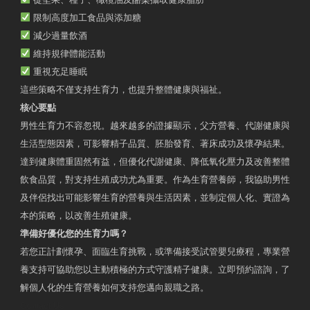
限制高度加工食品與添加糖
減少過量飲酒
維持規律體能活動
重視充足睡眠
這些策略不僅支持生育力，也提升整體健康與福祉。
核心要點
男性生育力不容忽視。越來越多的證據顯示，父方營養、代謝健康與
生活型態因素，可影響精子品質、胚胎發育、著床成功及懷孕結果。
達到健康體重固然有益，但優化代謝健康、降低氧化壓力及改善整體
飲食品質，對支持生殖成功尤為重要。作為生育營養師，我協助男性
及伴侶找出可能影響生育的營養與生活因素，並制定個人化、實證為
本的策略，以改善生殖健康。
準備好優化您的生育力嗎？
若您正計劃懷孕、面臨生育挑戰，或準備接受試管嬰兒療程，專業營
養支持可協助您以主動積極的方式守護精子健康。立即預約諮詢，了
解個人化的生育營養如何支持您邁向親職之路。
Contact Us