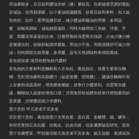
用油量較多，且豆豉和醬油含鈉（鹽）量較高。自家健康烹調的重點
是減油，使用易潔鑊，以小量油噴灑鑊面，炒香豆豉和香料，加入魷
魚快炒。此外，選擇低鹽豆豉，減少醬油和蠔油的用量，多用蒜、
薑、胡椒來調味，減低鈉質攝取；同時大幅增加三色椒、洋葱、芹
菜、西蘭花等蔬菜的比例。註冊營養師冼雯菁亦強調，少油少鹽少糖
是健康法則，豉椒炒魷講求鑊氣，用油少不免，用易潔鑊炒可減少用
油；同時調節豆豉用量，多用薑、蒜等天然調味料來增加風味。
章魚燒加菜 海苔粉鰹魚粉代醬料
章魚燒的主要材料是麵粉和八爪魚粒。萬侃指出，熱量主要來自麵
糊、烹飪用油量和高脂醬汁（如蛋黄醬、照燒醬）。建議在麵糊中加
入全麥粉或蔬菜碎，增加膳食纖維；並奉行少醬原則。冼雯菁亦建
議，麵糊加入蔬菜粒增加口感；另用海苔粉或鰹魚粉來代替熱量高的
蛋黃醬、沙律醬或燒汁等醬料。
墨汁意粉 甲亢患者不宜多食
至於墨汁意粉，萬侃指墨汁含黑色素、蛋白質、多醣體、鐵、碘等；
有研究更指它具抗菌、抗氧化、抗炎功效，但多屬實驗室研究。留意
墨汁含碘豐富，甲狀腺功能亢進患者不宜多食。她又提醒，食譜或加