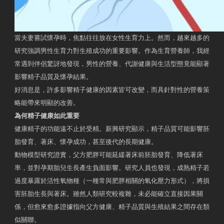
當夫妻嘗試懷孕時，焦點往往放在女性生育力上。然而，越來越多的
研究強調男性生育力對生殖成功的重要影響。作為生育營養師，我經
常遇到伴侶驚訝地發現，男性的營養、代謝健康與生活型態竟能顯著
影響精子品質及懷孕結果。
好消息是，許多影響精子健康的因素皆可改變，而具針對性的營養策
略能帶來明顯的改善。
為何精子健康如此重要
健康精子的功能遠不止於受精。新興研究顯示，精子品質可能影響胚
胎發育、著床、懷孕成功，甚至後代的長期健康。
動物模型研究證實，父方肥胖可能延緩著床前胚胎發育、降低著床
率，並對孕期胎兒生長產生負面影響。研究人員也發現，成熟精子若
過度暴露於活性氧物種（一種常與肥胖相關的氧化壓力形式），將損
害胚胎生長與著床。雖然人類研究較複雜，未必能確立直接因果關
係，但愈來愈多證據指向父方健康、精子品質與生殖結果之間存在類
似關聯。