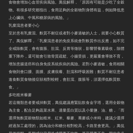
食物會增加心血管疾病風險。萬侃解釋，「原因有可能是少吃了全穀
物。有很多研究都指出，食用足夠的全穀物對身體有益，例如降低患
上心臟病、中風和糖尿病的風險。」
乳糜瀉患者要小心
至於患有乳糜瀉、麩質不耐症或者對小麥過敏的人士，就要小心麩質
了。萬侃解釋，「乳糜瀉患者的免疫系統會對麩質作出反應，如不完
全戒除麩質，會有腹脹、肚瀉、反胃等徵狀，影響營養素吸收，除體
重下降外，還可能會引致骨質疏鬆、小腸受損，更嚴重會導致不育，
增加患腸道癌和自身免疫系統疾病的風險。若對小麥過敏，食用相關
食物則會口腫、面腫、皮膚痕癢、肚瀉和呼吸困難；麩質不耐症患者
進食麩質食物後症狀相對較輕，會肚瀉、腹脹等，須選擇低麩質飲
食。」
多吃糙米藜麥
若這幾類患者要戒掉麩質，萬侃建議應緊貼飲食金字塔，選用全穀物
為主食，配合足夠蔬菜水果、適量蛋白質以及小量鹽、油、糖，「而
選擇無麩質穀物類如糙米、紅米、藜麥、蕎麥或小米時，建議少選擇
經過加工處理的，因為油分和糖分相對較高，卡路里會更高。」萬侃