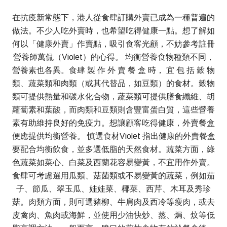
在抗疫新常態下，港人從食肆訂購外賣已成為一種普遍的
做法。不少人吃外賣時，也希望吃得健康一點。想了解如
何以「健康外賣」作賣點，吸引食客光顧，不妨參考註冊
營養師萬侃（Violet）的心得。 均衡營養食物種類不同，
營養素也各異。食肆 製 作 外 賣 餐 盒 時， 宜 包 括 穀 物
類、蔬菜類和肉類（或其代替品，如豆類）的食材。穀物
類可提供熱量和碳水化合物，蔬菜類可提供膳食纖維、胡
蘿蔔素和葉酸，而肉類和豆類則含豐富蛋白質，這些營養
素有助維持良好的免疫力。想讓顧客吃得健康，外賣餐盒
便應提供均衡營養。 慎選食材Violet 指出健康的外賣餐盒
要配合均衡飲食，並多選低脂的天然食材。蔬菜方面，綠
色蔬菜如菜心、白菜及西蘭花容易變黃，不宜用作外賣。
食肆可考慮選用瓜類、菇菌類或不易變黃的蔬菜，例如茄
子、節瓜、翠玉瓜、娃娃菜、椰菜、西芹、木耳及秀珍
菇。肉類方面，則可選豬柳、牛肩肉及西冷等瘦肉，或去
皮禽肉、魚肉或海鮮，並使用少油快炒、蒸、焗、炆等低