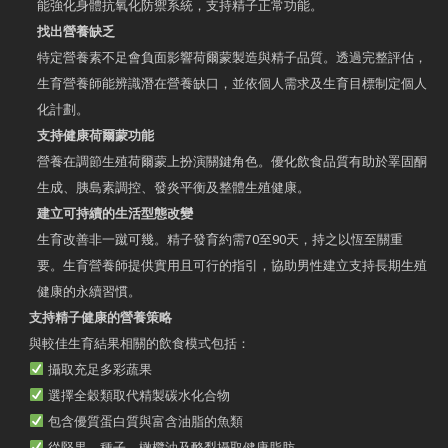
能強化身體抗氧化防禦系統，支持精子正常功能。
找出營養缺乏
特定營養素不足會負面影響荷爾蒙製造與精子品質。透過完整評估，
生育營養師能辨識潛在營養缺口，並依個人需求及生育目標制定個人
化計劃。
支持健康荷爾蒙功能
營養在調節生殖荷爾蒙上扮演關鍵角色。優化飲食品質有助於睪固酮
生成、胰島素調控、發炎平衡及整體生殖健康。
建立可持續的生活型態改變
生育改善非一蹴可幾。精子發育約需70至90天，持之以恆至關重
要。生育營養師提供實用且可行的指引，協助男性建立支持長期生殖
健康的永續習慣。
支持精子健康的營養策略
與較佳生育結果相關的飲食模式包括：
攝取充足多彩蔬果
選擇全穀類取代精製碳水化合物
包含優質蛋白質與富含油脂的魚類
從堅果、種子、橄欖油及酪梨攝取健康脂肪