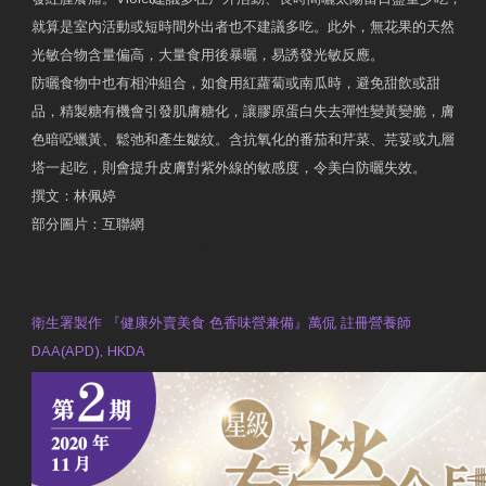
就算是室內活動或短時間外出者也不建議多吃。此外，無花果的天然
光敏合物含量偏高，大量食用後暴曬，易誘發光敏反應。
防曬食物中也有相沖組合，如食用紅蘿蔔或南瓜時，避免甜飲或甜
品，精製糖有機會引發肌膚糖化，讓膠原蛋白失去彈性變黃變脆，膚
色暗啞蠟黃、鬆弛和產生皺紋。含抗氧化的番茄和芹菜、芫荽或九層
塔一起吃，則會提升皮膚對紫外線的敏感度，令美白防曬失效。
撰文：林佩婷
部分圖片：互聯網
原文網址：天然食材 吃出防曬美肌 | 東方日報 | 副刊
Contact Us
衛生署製作 『健康外賣美食 色香味營兼備』萬侃 註冊營養師
DAA(APD), HKDA