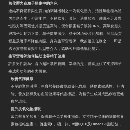
氧化壓力在精子損傷中的角色
連結不良營養與生育力的關鍵機制之一為氧化壓力。活性氧物種為體
內自然產生，但當肥胖、不良飲食、吸菸、過量飲酒、睡眠不足及慢
性壓力等因素使其濃度過高時，便會損害精子膜與DNA。高氧化壓力
與精子活動力下降、精子數量減少、精子DNA碎片化加劇、胚胎品質
變差及著床率降低有關。身為生育營養師，我的優先任務之一，即是
透過實證營養與生活型態介入，協助客戶降低氧化壓力。
生育營養師如何協助改善精子健康
許多男性認為生育力超出掌控範圍。幸運的是，營養提供了支持精子
生成與功能的有力機會。
改善代謝健康
不單純聚焦減重，生育營養師會協助優化血糖、胰島素敏感性、肝功
能、發炎指標及心血管健康等代謝標記，為精子生成與成熟創造更健
康的環境。
提升抗氧化物攝取
富含營養的飲食可保護精子免受氧化損傷。支持精子健康的關鍵營養
素包括維生素C、維生素E、硒、鋅、輔酶Q10及Omega-3脂肪酸，