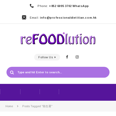
Phone:
+852 6095 3702 WhatsApp
Email:
info@professionaldietitian.com.hk
Follow Us
Home
Posts Tagged "衛生署"