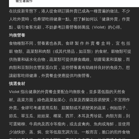
在抗疫新常態下，港人從食肆訂購外賣已成為一種普遍的做法。不少
人吃外賣時，也希望吃得健康一點。想了解如何以「健康外賣」作賣
點，吸引食客光顧，不妨參考註冊營養師萬侃（Violet）的心得。
均衡營養
食物種類不同，營養素也各異。食肆 製 作 外 賣 餐 盒 時， 宜 包 括
穀 物類、蔬菜類和肉類（或其代替品，如豆類）的食材。穀物類可提
供熱量和碳水化合物，蔬菜類可提供膳食纖維、胡蘿蔔素和葉酸，而
肉類和豆類則含豐富蛋白質，這些營養素有助維持良好的免疫力。想
讓顧客吃得健康，外賣餐盒便應提供均衡營養。
慎選食材
Violet 指出健康的外賣餐盒要配合均衡飲食，並多選低脂的天然食
材。蔬菜方面，綠色蔬菜如菜心、白菜及西蘭花容易變黃，不宜用作
外賣。食肆可考慮選用瓜類、菇菌類或不易變黃的蔬菜，例如茄子、
節瓜、翠玉瓜、娃娃菜、椰菜、西芹、木耳及秀珍菇。肉類方面，則
可選豬柳、牛肩肉及西冷等瘦肉，或去皮禽肉、魚肉或海鮮，並使用
少油快炒、蒸、焗、炆等低脂烹調方法。一般而言，脆口的煎炸食物