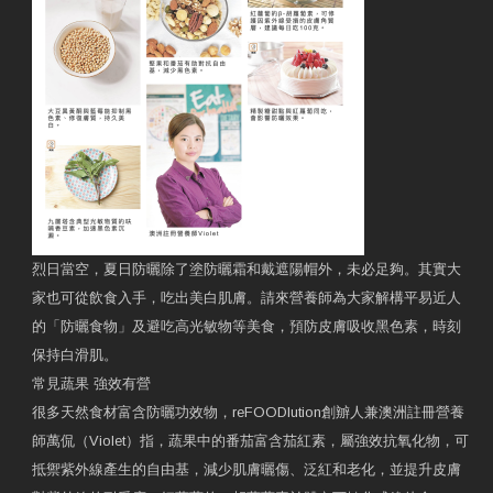
烈日當空，夏日防曬除了塗防曬霜和戴遮陽帽外，未必足夠。其實大
家也可從飲食入手，吃出美白肌膚。請來營養師為大家解構平易近人
的「防曬食物」及避吃高光敏物等美食，預防皮膚吸收黑色素，時刻
保持白滑肌。
常見蔬果 強效有營
很多天然食材富含防曬功效物，reFOODlution創辧人兼澳洲註冊營養
師萬侃（Violet）指，蔬果中的番茄富含茄紅素，屬強效抗氧化物，可
抵禦紫外線產生的自由基，減少肌膚曬傷、泛紅和老化，並提升皮膚