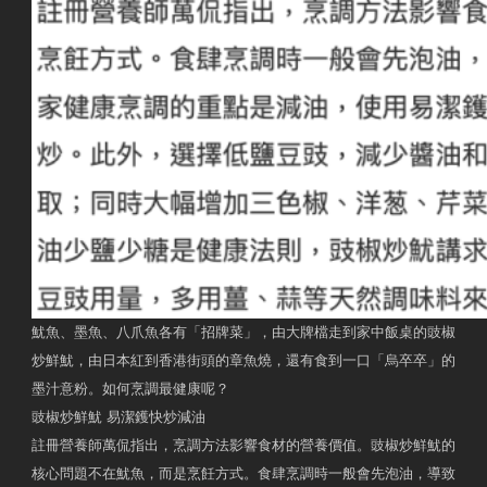
魷魚、墨魚、八爪魚各有「招牌菜」，由大牌檔走到家中飯桌的豉椒
炒鮮魷，由日本紅到香港街頭的章魚燒，還有食到一口「烏卒卒」的
墨汁意粉。如何烹調最健康呢？
豉椒炒鮮魷 易潔鑊快炒減油
註冊營養師萬侃指出，烹調方法影響食材的營養價值。豉椒炒鮮魷的
核心問題不在魷魚，而是烹飪方式。食肆烹調時一般會先泡油，導致