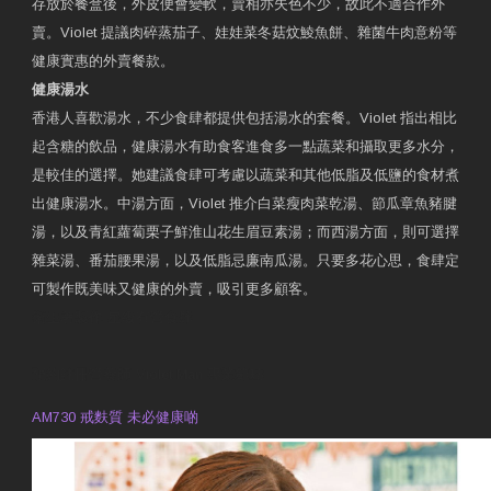
存放於餐盒後，外皮便會變軟，賣相亦失色不少，故此不適合作外
賣。Violet 提議肉碎蒸茄子、娃娃菜冬菇炆鯪魚餅、雜菌牛肉意粉等
健康實惠的外賣餐款。
健康湯水
香港人喜歡湯水，不少食肆都提供包括湯水的套餐。Violet 指出相比
起含糖的飲品，健康湯水有助食客進食多一點蔬菜和攝取更多水分，
是較佳的選擇。她建議食肆可考慮以蔬菜和其他低脂及低鹽的食材煮
出健康湯水。中湯方面，Violet 推介白菜瘦肉菜乾湯、節瓜章魚豬腱
湯，以及青紅蘿蔔栗子鮮淮山花生眉豆素湯；而西湯方面，則可選擇
雜菜湯、番茄腰果湯，以及低脂忌廉南瓜湯。只要多花心思，食肆定
可製作既美味又健康的外賣，吸引更多顧客。
衛生署製作 星級有營食肆
預約註冊營養師 Violet Man
專業範疇
AM730 戒麩質 未必健康啲