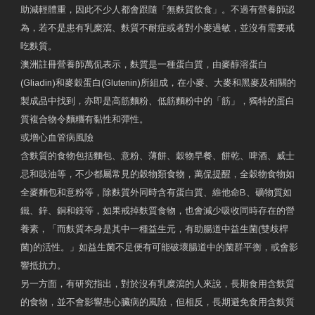
助減輕體重，因此不少人都會跟隨「無麩質飲食」。不過有營養師認
為，若不是患有乳糜瀉、麩質不耐症或者對小麥過敏，並沒有需要戒
吃麩質。
澳洲註冊營養師萬侃表示，麩質是一種蛋白質，由麥醇溶蛋白
(Gliadin)和麥穀蛋白(Glutenin)所組成，在小麥、大麥和黑麥及相關的
製成品中找到，亦即是高筋麵粉、低筋麵粉中的「筋」，獨特的蛋白
質複合物令麵糰有黏性和彈性。
或增心血管病風險
含麩質的食物包括麵包、意粉、薄餅、穀物早餐、餅乾、啤酒、威士
忌和豉油等，不少都屬常見的穀物類食物，萬侃提醒，全穀物食物如
全麥麵包和意粉等，除麩質外同時含有蛋白質、維他命B、礦物質如
鐵、鋅、銅和鎂等，如果戒掉麩質食物，也會減少吸收同時存在的營
養素，「而麩質本身是其中一種益生元，有助腸道中益生菌(雙歧桿
菌)的活性。」如益生菌不足便有可能破壞腸道中的菌群平衡，或會影
響抵抗力。
另一方面，有研究指出，對於沒有乳糜瀉的人來說，長期食用含麩質
的食物，並不會影響患心臟病的風險，但相反，長期避免食用含麩質