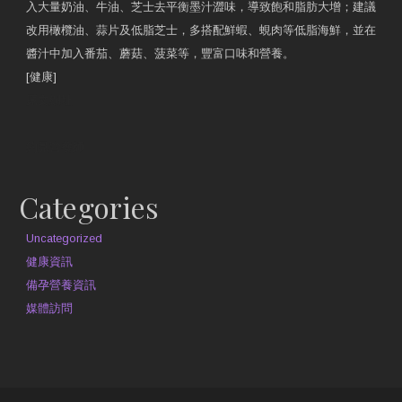
入大量奶油、牛油、芝士去平衡墨汁澀味，導致飽和脂肪大增；建議
改用橄欖油、蒜片及低脂芝士，多搭配鮮蝦、蜆肉等低脂海鮮，並在
醬汁中加入番茄、蘑菇、菠菜等，豐富口味和營養。
[健康]
原文網址
約見營養師
Categories
Uncategorized
健康資訊
備孕營養資訊
媒體訪問