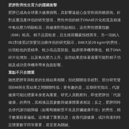
肥胖對男性生育力的隱藏衝擊
肥胖已成為全球重大健康挑戰，其影響遠超心血管疾病與糖尿病。針
對反覆流產伴侶的研究發現，男性伴侶的精子DNA碎片化程度及精液
中氧化壓力明顯較高；與健康對照組相比，這些男性體重指數
（BMI）較高、精子品質較差，且生殖荷爾蒙指標異常。另一項納入
651對接受試管嬰兒治療伴侶的研究顯示，BMI大於28 kg/m²的男性，
出現較低的受精率、較少高品質胚胎、臨床懷孕機率降低、精子DNA
碎片化增加，以及氧化壓力上升。這些結果意味著過重可能對精子功
能及成功受孕機率帶來負面影響。
重點不只在體重
雖然肥胖常與較差的生殖結果相關，但此關聯並非絕對。部分研究發
現BMI與生育結果之間關聯性低；更有趣的是，近期研究指出，代謝
健康可能比體重本身更為重要。研究人員觀察到，即使肥胖但「代謝
健康」的男性，其精液品質參數與健康體重者相近；反之，肥胖同時
合併代謝功能障礙（如葡萄糖耐受不良及肝臟健康不佳）的男性，精
子數量顯著偏低。這傳遞了重要訊息：改善代謝健康，或許與達到特
定體重數字同等重要，甚至更為關鍵。