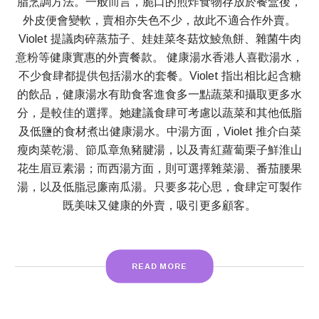
脂烹調方法。一般而言，脆口的煎炸食物存放於餐盒後，
外皮便會變軟，賣相亦失色不少，故此不適合作外賣。
Violet 提議肉碎蒸茄子、娃娃菜冬菇炆鯪魚餅、雜菌牛肉
意粉等健康實惠的外賣餐款。 健康湯水香港人喜歡湯水，
不少食肆都提供包括湯水的套餐。Violet 指出相比起含糖
的飲品，健康湯水有助食客進食多一點蔬菜和攝取更多水
分，是較佳的選擇。她建議食肆可考慮以蔬菜和其他低脂
及低鹽的食材煮出健康湯水。中湯方面，Violet 推介白菜
瘦肉菜乾湯、節瓜章魚豬腱湯，以及青紅蘿蔔栗子鮮淮山
花生眉豆素湯；而西湯方面，則可選擇雜菜湯、番茄腰果
湯，以及低脂忌廉南瓜湯。只要多花心思，食肆定可製作
既美味又健康的外賣，吸引更多顧客。
READ MORE