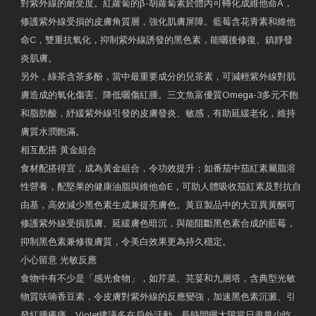
對紫外線的耐受度。紅蘿蔔的β-胡蘿蔔素於體內可轉化成維他命A，
修護紫外線受損的皮膚角質層，強化肌膚屏障。藍莓含花青素和維他
命C，雙重抗氧化，抑制紫外線誘發的黑色素，能曬後修復、鎮靜發
炎肌膚。
另外，綠茶含茶多酚，當中最重要成分的兒茶素，可減輕紫外線對肌
膚造成的氧化傷害、降低曬傷紅腫。三文魚富優質Omega-3多元不飽
和脂肪酸，紓緩紫外線引發的皮膚發炎、敏感，有助延緩老化，維持
膚質水潤飽滿。
相互配搭 黃金組合
食材配搭得宜，成為黃金組合，令功效提升；如番茄中茄紅素屬脂溶
性營養，配堅果的健康油脂與維他命E，可助人體吸收茄紅素及對抗自
由基，高效減少黑色素生成兼提亮膚色。黃豆製品中的大豆異黃酮可
修護紫外線受損肌膚、延緩膚色暗沉，與能阻斷黑色素合成的藍莓，
抑制黑色素兼修復膚質，令美白效果更為持久穩定。
小心留意 光敏反應
食物中有不少是「感光食物」，如芹菜、芫荽和九層塔，含典型光敏
物質呋喃香豆素，令皮膚對紫外線的反應變強，加速黑色素沉澱、引
發紅腫癢痛。Violet建議多在戶外活動、長時間曬太陽當日盡量少吃，