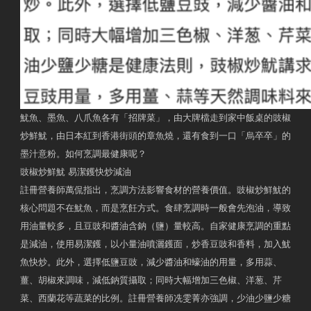
魷魚、墨魚、八爪魚各有「招牌菜」，由大牌檔走到家中飯桌的豉椒
炒鮮魷，由日本紅到香港街頭的章魚燒，還有食到一口「烏卒卒」的
墨汁意粉。如何烹調最健康呢？
豉椒炒鮮魷 易潔鑊快炒減油
註冊營養師萬侃指出，烹調方法影響食材的營養價值。豉椒炒鮮魷的
核心問題不在魷魚，而是烹飪方式。食肆烹調時一般會先泡油，導致
用油量較多，且豆豉和醬油含鈉（鹽）量較高。自家健康烹調的重點
是減油，使用易潔鑊，以小量油噴灑鑊面，炒香豆豉和香料，加入魷
魚快炒。此外，選擇低鹽豆豉，減少醬油和蠔油的用量，多用蒜、
薑、胡椒來調味，減低鈉質攝取；同時大幅增加三色椒、洋葱、芹
菜、西蘭花等蔬菜的比例。註冊營養師冼雯菁亦強調，少油少鹽少糖