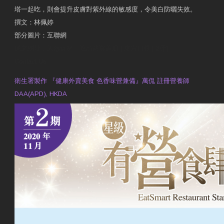
塔一起吃，則會提升皮膚對紫外線的敏感度，令美白防曬失效。
撰文：林佩婷
部分圖片：互聯網
原文網址：天然食材 吃出防曬美肌 | 東方日報 | 副刊
Contact Us
衛生署製作 『健康外賣美食 色香味營兼備』萬侃 註冊營養師
DAA(APD), HKDA