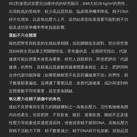
651對接受試管嬰兒治療伴侶的研究顯示，BMI大於28 kg/m²的男性，
出現較低的受精率、較少高品質胚胎、臨床懷孕機率降低、精子DNA
碎片化增加，以及氧化壓力上升。這些結果意味著過重可能對精子功
能及成功受孕機率帶來負面影響。
重點不只在體重
雖然肥胖常與較差的生殖結果相關，但此關聯並非絕對。部分研究發
現BMI與生育結果之間關聯性低；更有趣的是，近期研究指出，代謝
健康可能比體重本身更為重要。研究人員觀察到，即使肥胖但「代謝
健康」的男性，其精液品質參數與健康體重者相近；反之，肥胖同時
合併代謝功能障礙（如葡萄糖耐受不良及肝臟健康不佳）的男性，精
子數量顯著偏低。這傳遞了重要訊息：改善代謝健康，或許與達到特
定體重數字同等重要，甚至更為關鍵。
氧化壓力在精子損傷中的角色
連結不良營養與生育力的關鍵機制之一為氧化壓力。活性氧物種為體
內自然產生，但當肥胖、不良飲食、吸菸、過量飲酒、睡眠不足及慢
性壓力等因素使其濃度過高時，便會損害精子膜與DNA。高氧化壓力
與精子活動力下降、精子數量減少、精子DNA碎片化加劇、胚胎品質