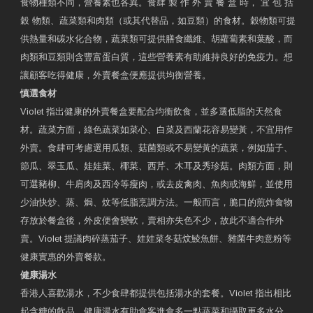
食物種類不同，營養素也各異。食肆 製 作 外 賣 餐 盒 時， 宜 包 括
穀 物類、蔬菜類和肉類（或其代替品，如豆類）的食材。穀物類可提
供熱量和碳水化合物，蔬菜類可提供膳食纖維、胡蘿蔔素和葉酸，而
肉類和豆類則含豐富蛋白質，這些營養素有助維持良好的免疫力。想
讓顧客吃得健康，外賣餐盒便應提供均衡營養。
慎選食材
Violet 指出健康的外賣餐盒要配合均衡飲食，並多選低脂的天然食
材。蔬菜方面，綠色蔬菜如菜心、白菜及西蘭花容易變黃，不宜用作
外賣。食肆可考慮選用瓜類、菇菌類或不易變黃的蔬菜，例如茄子、
節瓜、翠玉瓜、娃娃菜、椰菜、西芹、木耳及秀珍菇。肉類方面，則
可選豬柳、牛肩肉及西冷等瘦肉，或去皮禽肉、魚肉或海鮮，並使用
少油快炒、蒸、焗、炆等低脂烹調方法。一般而言，脆口的煎炸食物
存放於餐盒後，外皮便會變軟，賣相亦失色不少，故此不適合作外
賣。Violet 提議肉碎蒸茄子、娃娃菜冬菇炆鯪魚餅、雜菌牛肉意粉等
健康實惠的外賣餐款。
健康湯水
香港人喜歡湯水，不少食肆都提供包括湯水的套餐。Violet 指出相比
起含糖的飲品，健康湯水有助食客進食多一點蔬菜和攝取更多水分，