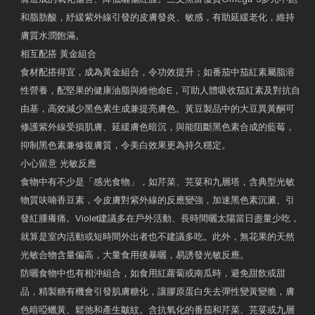
和脂肪酸，紓緩紫外線引發的皮膚發炎、敏感，有助延緩老化，維持
膚質水潤飽滿。
相互配搭 黃金組合
食材配搭得宜，成為黃金組合，令功效提升；如番茄中茄紅素屬脂溶
性營養，配堅果的健康油脂與維他命E，可助人體吸收茄紅素及對抗自
由基，高效減少黑色素生成兼提亮膚色。黃豆製品中的大豆異黃酮可
修護紫外線受損肌膚、延緩膚色暗沉，與能阻斷黑色素合成的藍莓，
抑制黑色素兼修復膚質，令美白效果更為持久穩定。
小心留意 光敏反應
食物中有不少是「感光食物」，如芹菜、芫荽和九層塔，含典型光敏
物質呋喃香豆素，令皮膚對紫外線的反應變強，加速黑色素沉澱、引
發紅腫癢痛。Violet建議多在戶外活動、長時間曬太陽當日盡量少吃，
就算是室內活動或短時間外出者也不建議多吃。此外，無花果的天然
光敏合物含量偏高，大量食用後暴曬，易誘發光敏反應。
防曬食物中也有相沖組合，如食用紅蘿蔔或南瓜時，避免甜飲或甜
品，精製糖有機會引發肌膚糖化，讓膠原蛋白失去彈性變黃變脆，膚
色暗啞蠟黃、鬆弛和產生皺紋。含抗氧化的番茄和芹菜、芫荽或九層