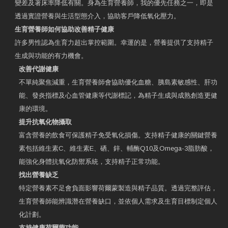
變差及著床率降低有關。身為生育營養師，我的優先任務之一，即是
透過實證營養與生活型態介入，協助客戶降低氧化壓力。
生育營養師如何協助改善精子健康
許多男性認為生育力超出掌控範圍。幸運的是，營養提供了支持精子
生成與功能的有力機會。
改善代謝健康
不單純聚焦減重，生育營養師會協助優化血糖、胰島素敏感性、肝功
能、發炎指標及心血管健康等代謝標記，為精子生成與成熟創造更健
康的環境。
提升抗氧化物攝取
富含營養的飲食可保護精子免受氧化損傷。支持精子健康的關鍵營養
素包括維生素C、維生素E、硒、鋅、輔酶Q10及Omega-3脂肪酸，
能強化身體抗氧化防禦系統，支持精子正常功能。
找出營養缺乏
特定營養素不足會負面影響荷爾蒙製造與精子品質。透過完整評估，
生育營養師能辨識潛在營養缺口，並依個人需求及生育目標制定個人
化計劃。
支持健康荷爾蒙功能