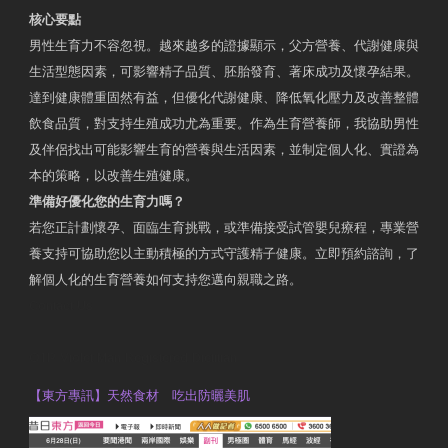
核心要點
男性生育力不容忽視。越來越多的證據顯示，父方營養、代謝健康與
生活型態因素，可影響精子品質、胚胎發育、著床成功及懷孕結果。
達到健康體重固然有益，但優化代謝健康、降低氧化壓力及改善整體
飲食品質，對支持生殖成功尤為重要。作為生育營養師，我協助男性
及伴侶找出可能影響生育的營養與生活因素，並制定個人化、實證為
本的策略，以改善生殖健康。
準備好優化您的生育力嗎？
若您正計劃懷孕、面臨生育挑戰，或準備接受試管嬰兒療程，專業營
養支持可協助您以主動積極的方式守護精子健康。立即預約諮詢，了
解個人化的生育營養如何支持您邁向親職之路。
Contact Us
OTP Violet Man Registered Dietitian
【東方專訊】天然食材 吃出防曬美肌