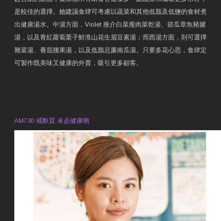
是較佳的選擇。她建議食肆可考慮以蔬菜和其他低脂及低鹽的食材煮
出健康湯水。中湯方面，Violet 推介白菜瘦肉菜乾湯、節瓜章魚豬腱
湯，以及青紅蘿蔔栗子鮮淮山花生眉豆素湯；而西湯方面，則可選擇
雜菜湯、番茄腰果湯，以及低脂忌廉南瓜湯。只要多花心思，食肆定
可製作既美味又健康的外賣，吸引更多顧客。
衛生署製作 星級有營食肆
預約註冊營養師 Violet Man
專業範疇
AM730 戒麩質 未必健康啲