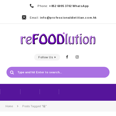
Phone:
+852 6095 3702 WhatsApp
Email:
info@professionaldietitian.com.hk
Follow Us
Home
Posts Tagged "蠔"