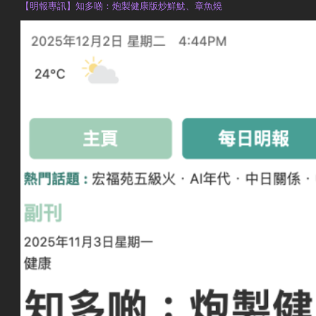
【明報專訊】知多啲：炮製健康版炒鮮魷、章魚燒