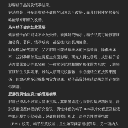
影響精子品質及懷孕結果。
好消息是，許多影響精子健康的因素皆可改變，而具針對性的營養策
略能帶來明顯的改善。
為何精子健康如此重要
健康精子的功能遠不止於受精。新興研究顯示，精子品質可能影響胚
胎發育、著床、懷孕成功，甚至後代的長期健康。
動物模型研究證實，父方肥胖可能延緩著床前胚胎發育、降低著床
率，並對孕期胎兒生長產生負面影響。研究人員也發現，成熟精子若
過度暴露於活性氧物種（一種常與肥胖相關的氧化壓力形式），將損
害胚胎生長與著床。雖然人類研究較複雜，未必能確立直接因果關
係，但愈來愈多證據指向父方健康、精子品質與生殖結果之間存在類
似關聯。
肥胖對男性生育力的隱藏衝擊
肥胖已成為全球重大健康挑戰，其影響遠超心血管疾病與糖尿病。針
對反覆流產伴侶的研究發現，男性伴侶的精子DNA碎片化程度及精液
中氧化壓力明顯較高；與健康對照組相比，這些男性體重指數
（BMI）較高、精子品質較差，且生殖荷爾蒙指標異常。另一項納入