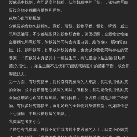
製成品中找到，亦即是高筋麵粉、低筋麵粉中的「筋」，獨特的蛋白
質複合物令麵糰有黏性和彈性。
或增心血管病風險
含麩質的食物包括麵包、意粉、薄餅、穀物早餐、餅乾、啤酒、威士
忌和豉油等，不少都屬常見的穀物類食物，萬侃提醒，全穀物食物如
全麥麵包和意粉等，除麩質外同時含有蛋白質、維他命B、礦物質如
鐵、鋅、銅和鎂等，如果戒掉麩質食物，也會減少吸收同時存在的營
養素，「而麩質本身是其中一種益生元，有助腸道中益生菌(雙歧桿
菌)的活性。」如益生菌不足便有可能破壞腸道中的菌群平衡，或會影
響抵抗力。
另一方面，有研究指出，對於沒有乳糜瀉的人來說，長期食用含麩質
的食物，並不會影響患心臟病的風險，但相反，長期避免食用含麩質
食物會增加心血管疾病風險。萬侃解釋，「原因有可能是少吃了全穀
物。有很多研究都指出，食用足夠的全穀物對身體有益，例如降低患
上心臟病、中風和糖尿病的風險。」
乳糜瀉患者要小心
至於患有乳糜瀉、麩質不耐症或者對小麥過敏的人士，就要小心麩質