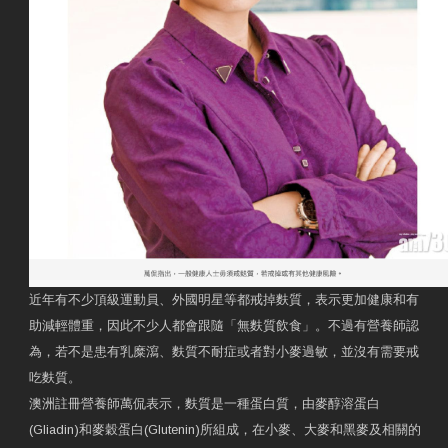
近年有不少頂級運動員、外國明星等都戒掉麩質，表示更加健康和有
助減輕體重，因此不少人都會跟隨「無麩質飲食」。不過有營養師認
為，若不是患有乳糜瀉、麩質不耐症或者對小麥過敏，並沒有需要戒
吃麩質。
澳洲註冊營養師萬侃表示，麩質是一種蛋白質，由麥醇溶蛋白
(Gliadin)和麥穀蛋白(Glutenin)所組成，在小麥、大麥和黑麥及相關的