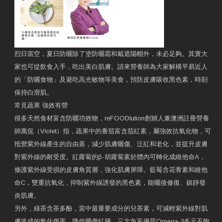
烈日當空，夏日防曬除了塗防曬霜和戴遮陽帽外，未必足夠。其實大
家也可從飲食入手，吃出美白肌膚。請來營養師為大家解構平易近人
的「防曬食物」及避吃高光敏物等美食，預防皮膚吸收黑色素，時刻
保持白滑肌。
常見蔬果 強效有營
很多天然食材富含防曬功效物，reFOODlution創辧人兼澳洲註冊營養
師萬侃（Violet）指，蔬果中的番茄富含茄紅素，屬強效抗氧化物，可
抵禦紫外線產生的自由基，減少肌膚曬傷、泛紅和老化，並提升皮膚
對紫外線的耐受度。紅蘿蔔的β-胡蘿蔔素於體內可轉化成維他命A，
修護紫外線受損的皮膚角質層，強化肌膚屏障。藍莓含花青素和維他
命C，雙重抗氧化，抑制紫外線誘發的黑色素，能曬後修復、鎮靜發
炎肌膚。
另外，綠茶含茶多酚，當中最重要成分的兒茶素，可減輕紫外線對肌
膚造成的氧化傷害、降低曬傷紅腫。三文魚富優質Omega-3多元不飽