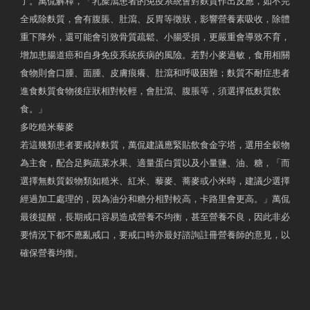
了。萬侃解釋，「乳糜瀉患者的免疫系統會對麩質作出反應，如不完
全戒除麩質，會有腹脹、肚瀉、反胃等徵狀，影響營養素吸收，除體
重下降外，還可能會引致骨質疏鬆、小腸受損，更嚴重會導致不育，
增加患腸道癌和自身免疫系統疾病的風險。若對小麥過敏，食用相關
食物則會口腫、面腫、皮膚痕癢、肚瀉和呼吸困難；麩質不耐症患者
進食麩質食物後症狀相對較輕，會肚瀉、腹脹等，須選擇低麩質飲
食。」
多吃糙米藜麥
若這幾類患者要戒掉麩質，萬侃建議應緊貼飲食金字塔，選用全穀物
為主食，配合足夠蔬菜水果、適量蛋白質以及小量鹽、油、糖，「而
選擇無麩質穀物類如糙米、紅米、藜麥、蕎麥或小米時，建議少選擇
經過加工處理的，因為油分和糖分相對較高，卡路里會更高。」萬侃
最後提醒，長期戒口容易造成營養不均衡，甚至營養不良，因此非必
要情況下都不應亂戒口，要戒口時亦最好諮詢註冊營養師的意見，以
確保營養均衡。
AM730
執業註冊營養師 Violet Man