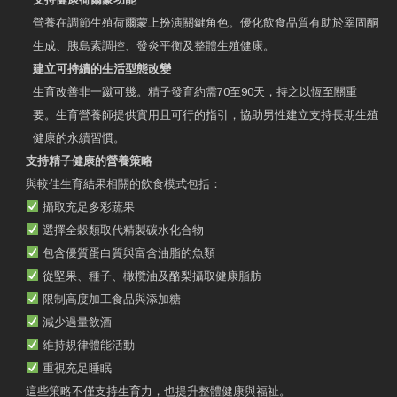
營養在調節生殖荷爾蒙上扮演關鍵角色。優化飲食品質有助於睪固酮
生成、胰島素調控、發炎平衡及整體生殖健康。
建立可持續的生活型態改變
生育改善非一蹴可幾。精子發育約需70至90天，持之以恆至關重
要。生育營養師提供實用且可行的指引，協助男性建立支持長期生殖
健康的永續習慣。
支持精子健康的營養策略
與較佳生育結果相關的飲食模式包括：
攝取充足多彩蔬果
選擇全穀類取代精製碳水化合物
包含優質蛋白質與富含油脂的魚類
從堅果、種子、橄欖油及酪梨攝取健康脂肪
限制高度加工食品與添加糖
減少過量飲酒
維持規律體能活動
重視充足睡眠
這些策略不僅支持生育力，也提升整體健康與福祉。