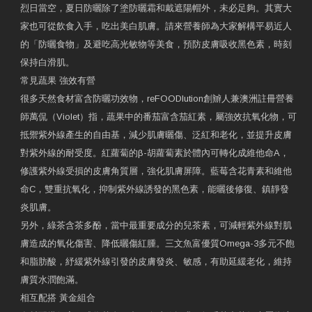
烈日當空，夏日防曬除了塗防曬霜和戴遮陽帽外，未必足夠。其實大
家也可從飲食入手，吃出美白肌膚。請來營養師為大家解構平易近人
的「防曬食物」及避吃高光敏物等美食，預防皮膚吸收黑色素，時刻
保持白滑肌。
常見蔬果 強效有營
很多天然食材富含防曬功效物，reFOODlution創辧人兼澳洲註冊營養
師萬侃（Violet）指，蔬果中的番茄富含茄紅素，屬強效抗氧化物，可
抵禦紫外線產生的自由基，減少肌膚曬傷、泛紅和老化，並提升皮膚
對紫外線的耐受度。紅蘿蔔的β-胡蘿蔔素於體內可轉化成維他命A，
修護紫外線受損的皮膚角質層，強化肌膚屏障。藍莓含花青素和維他
命C，雙重抗氧化，抑制紫外線誘發的黑色素，能曬後修復、鎮靜發
炎肌膚。
另外，綠茶含茶多酚，當中最重要成分的兒茶素，可減輕紫外線對肌
膚造成的氧化傷害、降低曬傷紅腫。三文魚富優質Omega-3多元不飽
和脂肪酸，紓緩紫外線引發的皮膚發炎、敏感，有助延緩老化，維持
膚質水潤飽滿。
相互配搭 黃金組合