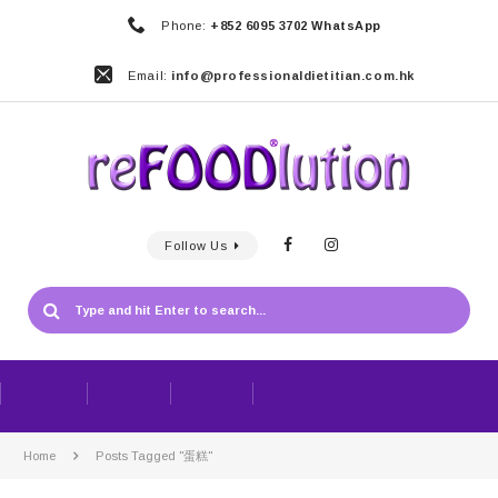
Phone:
+852 6095 3702 WhatsApp
Email:
info@professionaldietitian.com.hk
Follow Us
Home
Posts Tagged "蛋糕"