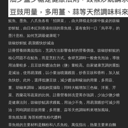
魷魚、墨魚、八爪魚各有「招牌菜」，由大牌檔走到家中飯桌的豉椒
炒鮮魷，由日本紅到香港街頭的章魚燒，還有食到一口「烏卒卒」的
墨汁意粉。如何烹調最健康呢？
豉椒炒鮮魷 易潔鑊快炒減油
註冊營養師萬侃指出，烹調方法影響食材的營養價值。豉椒炒鮮魷的
核心問題不在魷魚，而是烹飪方式。食肆烹調時一般會先泡油，導致
用油量較多，且豆豉和醬油含鈉（鹽）量較高。自家健康烹調的重點
是減油，使用易潔鑊，以小量油噴灑鑊面，炒香豆豉和香料，加入魷
魚快炒。此外，選擇低鹽豆豉，減少醬油和蠔油的用量，多用蒜、
薑、胡椒來調味，減低鈉質攝取；同時大幅增加三色椒、洋葱、芹
菜、西蘭花等蔬菜的比例。註冊營養師冼雯菁亦強調，少油少鹽少糖
是健康法則，豉椒炒魷講求鑊氣，用油少不免，用易潔鑊炒可減少用
油；同時調節豆豉用量，多用薑、蒜等天然調味料來增加風味。
章魚燒加菜 海苔粉鰹魚粉代醬料
章魚燒的主要材料是麵粉和八爪魚粒。萬侃指出，熱量主要來自麵