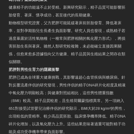
健康精子的功能遠不止於受精。新興研究顯示，精子品質可能影響胚
胎發育、著床、懷孕成功，甚至後代的長期健康。
動物模型研究證實，父方肥胖可能延緩著床前胚胎發育、降低著床
率，並對孕期胎兒生長產生負面影響。研究人員也發現，成熟精子若
過度暴露於活性氧物種（一種常與肥胖相關的氧化壓力形式），將損
害胚胎生長與著床。雖然人類研究較複雜，未必能確立直接因果關
係，但愈來愈多證據指向父方健康、精子品質與生殖結果之間存在類
似關聯。
肥胖對男性生育力的隱藏衝擊
肥胖已成為全球重大健康挑戰，其影響遠超心血管疾病與糖尿病。針
對反覆流產伴侶的研究發現，男性伴侶的精子DNA碎片化程度及精液
中氧化壓力明顯較高；與健康對照組相比，這些男性體重指數
（BMI）較高、精子品質較差，且生殖荷爾蒙指標異常。另一項納入
651對接受試管嬰兒治療伴侶的研究顯示，BMI大於28 kg/m²的男性，
出現較低的受精率、較少高品質胚胎、臨床懷孕機率降低、精子DNA
碎片化增加，以及氧化壓力上升。這些結果意味著過重可能對精子功
能及成功受孕機率帶來負面影響。