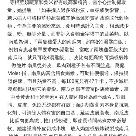
等根莖類蔬菜和粟米都有較高澱粉質，需小心控制攝取
量，她提醒，「如果攝入過多澱粉質，血糖或受影響」。
糖尿病人可將根莖類蔬菜或其他高澱粉質的蔬菜取代穀物
類，作為主要的澱粉來源，食用時應計入主食，相應減少
飯、粉、麵等分量，而非計入食物金字塔中的蔬菜類。以
南瓜為例，「兩隻雞蛋大的南瓜肉，約等於1湯匙白飯；
例如有患者餐單要求吃5湯匙飯，當吃了兩塊雞蛋般大的
南瓜時，就只可吃4湯匙飯」。皮比肉更高纖 可焗或氣炸
做脆片 南瓜從外皮、瓜肉到種子各有不同益處。萬侃
Violet 指，南瓜肉富含膳食纖維，可助排便暢通，保持腸
道健康，而且熱量不高，每100克只有47千卡，不少減肥
餐單都能見到它的蹤影。南瓜肉還有豐富β-胡蘿蔔素，當
中葉黃素和玉米黃素可在人體內轉化為維他命A，對眼
睛、皮膚、免疫系統都有好處；而β-胡蘿蔔素本身是抗氧
化劑，可清除人體有害的自由基，延緩皮膚衰老。南瓜皮
比瓜肉更高纖，惟口感較硬，即使長時間蒸煮亦未必變
軟。她建議將外皮切成小塊，放入焗爐或氣炸鍋製成南瓜