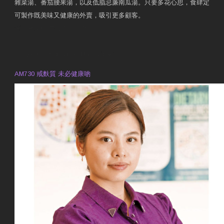
雜菜湯、番茄腰果湯，以及低脂忌廉南瓜湯。只要多花心思，食肆定
可製作既美味又健康的外賣，吸引更多顧客。
衛生署製作 星級有營食肆
預約註冊營養師 Violet Man
專業範疇
AM730 戒麩質 未必健康啲