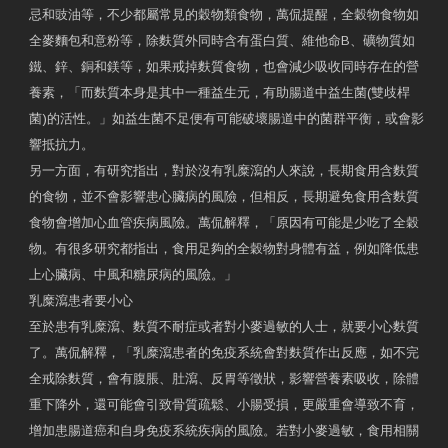
忌和豉油等，不少都屬常見的穀物類食物，萬侃提醒，全穀物食物如
全麥麵包和意粉等，除麩質外同時含有蛋白質、維他命B、礦物質如
鐵、鋅、銅和鎂等，如果戒掉麩質食物，也會減少吸收同時存在的營
養素，「而麩質本身是其中一種益生元，有助腸道中益生菌(雙歧桿
菌)的活性。」如益生菌不足便有可能破壞腸道中的菌群平衡，或會影
響抵抗力。
另一方面，有研究指出，對於沒有乳糜瀉的人來說，長期食用含麩質
的食物，並不會影響患心臟病的風險，但相反，長期避免食用含麩質
食物會增加心血管疾病風險。萬侃解釋，「原因有可能是少吃了全穀
物。有很多研究都指出，食用足夠的全穀物對身體有益，例如降低患
上心臟病、中風和糖尿病的風險。」
乳糜瀉患者要小心
至於患有乳糜瀉、麩質不耐症或者對小麥過敏的人士，就要小心麩質
了。萬侃解釋，「乳糜瀉患者的免疫系統會對麩質作出反應，如不完
全戒除麩質，會有腹脹、肚瀉、反胃等徵狀，影響營養素吸收，除體
重下降外，還可能會引致骨質疏鬆、小腸受損，更嚴重會導致不育，
增加患腸道癌和自身免疫系統疾病的風險。若對小麥過敏，食用相關