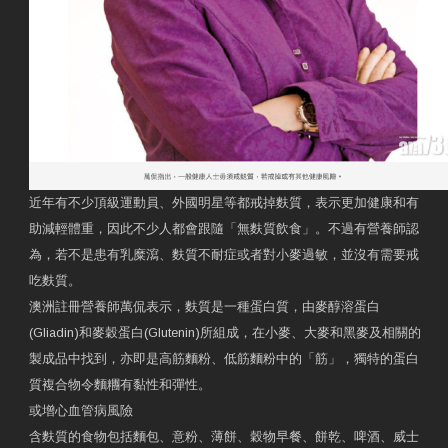
近年有不少頂級運動員、外國明星等都戒掉麩質，表示更加健康和有
助減輕體重，因此不少人都會跟隨「無麩質飲食」。不過有營養師認
為，若不是患有乳糜瀉、麩質不耐症或者對小麥過敏，並沒有需要戒
吃麩質。
澳洲註冊營養師萬侃表示，麩質是一種蛋白質，由麥醇溶蛋白
(Gliadin)和麥穀蛋白(Glutenin)所組成，在小麥、大麥和黑麥及相關的
製成品中找到，亦即是高筋麵粉、低筋麵粉中的「筋」，獨特的蛋白
質複合物令麵糰有黏性和彈性。
或增心血管病風險
含麩質的食物包括麵包、意粉、薄餅、穀物早餐、餅乾、啤酒、威士