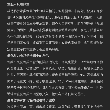
重點不只在體重
雖然肥胖常與較差的生殖結果相關，但此關聯並非絕對。部分研究發
現BMI與生育結果之間關聯性低；更有趣的是，近期研究指出，代謝
健康可能比體重本身更為重要。研究人員觀察到，即使肥胖但「代謝
健康」的男性，其精液品質參數與健康體重者相近；反之，肥胖同時
合併代謝功能障礙（如葡萄糖耐受不良及肝臟健康不佳）的男性，精
子數量顯著偏低。這傳遞了重要訊息：改善代謝健康，或許與達到特
定體重數字同等重要，甚至更為關鍵。
氧化壓力在精子損傷中的角色
連結不良營養與生育力的關鍵機制之一為氧化壓力。活性氧物種為體
內自然產生，但當肥胖、不良飲食、吸菸、過量飲酒、睡眠不足及慢
性壓力等因素使其濃度過高時，便會損害精子膜與DNA。高氧化壓力
與精子活動力下降、精子數量減少、精子DNA碎片化加劇、胚胎品質
變差及著床率降低有關。身為生育營養師，我的優先任務之一，即是
透過實證營養與生活型態介入，協助客戶降低氧化壓力。
生育營養師如何協助改善精子健康
許多男性認為生育力超出掌控範圍。幸運的是，營養提供了支持精子