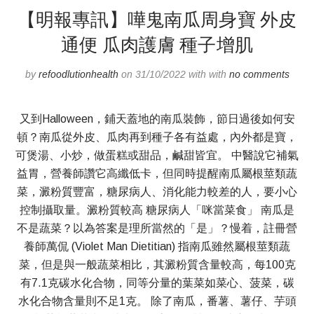
【明報專訊】嘩鬼南瓜周身寶 外皮
通便 瓜肉護膚 種子增肌
by
refoodlutionhealth
on 31/10/2022 with with
no comments
又到Halloween，鋪天蓋地的南瓜裝飾，節日過後如何安
頓？南瓜從外皮、瓜肉再到種子各有益處，內外都是寶，
可煲湯、小炒，做蛋糕或甜品，鹹甜皆宜。 中醫說它補氣
益胃，營養師讚它高纖低卡，但同時提醒南瓜屬根莖類蔬
菜，澱粉質豐富，糖尿病人、消化能力較差的人，要小心
控制攝取量。澱粉質較高 糖尿病人「咪當菜食」 南瓜是
不是蔬菜？以為答案是理所當然的「是」？慢着，註冊營
養師萬侃 (Violet Man Dietitian) 指南瓜雖然屬根莖類蔬
菜，但是與一般蔬菜相比，其澱粉質含量較高，每100克
有7.1克碳水化合物，同等分量的葉菜如菜心、菠菜，碳
水化合物含量則不足1克。 除了南瓜，番薯、薯仔、芋頭