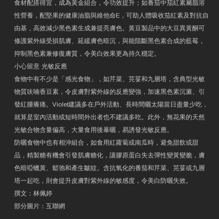
食材配搭得宜，成為黃金組合，令功效提升；如番茄中茄紅素屬脂溶
性營養，配堅果的健康油脂與維他命E，可助人體吸收茄紅素及對抗自
由基，高效減少黑色素生成兼提亮膚色。黃豆製品中的大豆異黃酮可
修護紫外線受損肌膚、延緩膚色暗沉，與能阻斷黑色素合成的藍莓，
抑制黑色素兼修復膚質，令美白效果更為持久穩定。
小心留意 光敏反應
食物中有不少是「感光食物」，如芹菜、芫荽和九層塔，含典型光敏
物質呋喃香豆素，令皮膚對紫外線的反應變強，加速黑色素沉澱、引
發紅腫癢痛。Violet建議多在戶外活動、長時間曬太陽當日盡量少吃，
就算是室內活動或短時間外出者也不建議多吃。此外，無花果的天然
光敏合物含量偏高，大量食用後暴曬，易誘發光敏反應。
防曬食物中也有相沖組合，如食用紅蘿蔔或南瓜時，避免甜飲或甜
品，精製糖有機會引發肌膚糖化，讓膠原蛋白失去彈性變黃變脆，膚
色暗啞蠟黃、鬆弛和產生皺紋。含抗氧化的番茄和芹菜、芫荽或九層
塔一起吃，則會提升皮膚對紫外線的敏感度，令美白防曬失效。
撰文：林佩婷
部分圖片：互聯網
原文網址：天然食材 吃出防曬美肌 | 東方日報 | 副刊