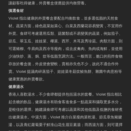
讓顧客吃得健康，外賣餐盒便應提供均衡營養。
慎選食材
Violet 指出健康的外賣餐盒要配合均衡飲食，並多選低脂的天然食
材。蔬菜方面，綠色蔬菜如菜心、白菜及西蘭花容易變黃，不宜用作
外賣。食肆可考慮選用瓜類、菇菌類或不易變黃的蔬菜，例如茄子、
節瓜、翠玉瓜、娃娃菜、椰菜、西芹、木耳及秀珍菇。肉類方面，則
可選豬柳、牛肩肉及西冷等瘦肉，或去皮禽肉、魚肉或海鮮，並使用
少油快炒、蒸、焗、炆等低脂烹調方法。一般而言，脆口的煎炸食物
存放於餐盒後，外皮便會變軟，賣相亦失色不少，故此不適合作外
賣。Violet 提議肉碎蒸茄子、娃娃菜冬菇炆鯪魚餅、雜菌牛肉意粉等
健康實惠的外賣餐款。
健康湯水
香港人喜歡湯水，不少食肆都提供包括湯水的套餐。Violet 指出相比
起含糖的飲品，健康湯水有助食客進食多一點蔬菜和攝取更多水分，
是較佳的選擇。她建議食肆可考慮以蔬菜和其他低脂及低鹽的食材煮
出健康湯水。中湯方面，Violet 推介白菜瘦肉菜乾湯、節瓜章魚豬腱
湯，以及青紅蘿蔔栗子鮮淮山花生眉豆素湯；而西湯方面，則可選擇