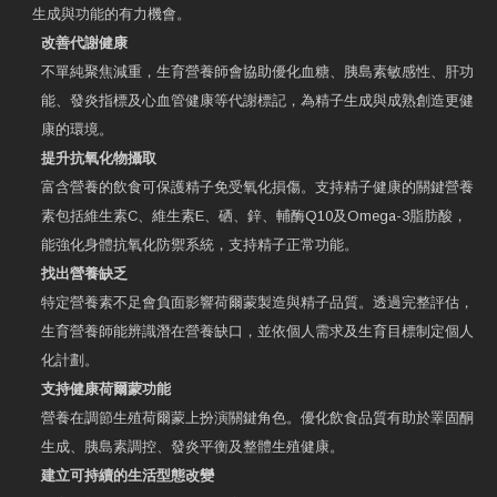
生成與功能的有力機會。
改善代謝健康
不單純聚焦減重，生育營養師會協助優化血糖、胰島素敏感性、肝功
能、發炎指標及心血管健康等代謝標記，為精子生成與成熟創造更健
康的環境。
提升抗氧化物攝取
富含營養的飲食可保護精子免受氧化損傷。支持精子健康的關鍵營養
素包括維生素C、維生素E、硒、鋅、輔酶Q10及Omega-3脂肪酸，
能強化身體抗氧化防禦系統，支持精子正常功能。
找出營養缺乏
特定營養素不足會負面影響荷爾蒙製造與精子品質。透過完整評估，
生育營養師能辨識潛在營養缺口，並依個人需求及生育目標制定個人
化計劃。
支持健康荷爾蒙功能
營養在調節生殖荷爾蒙上扮演關鍵角色。優化飲食品質有助於睪固酮
生成、胰島素調控、發炎平衡及整體生殖健康。
建立可持續的生活型態改變