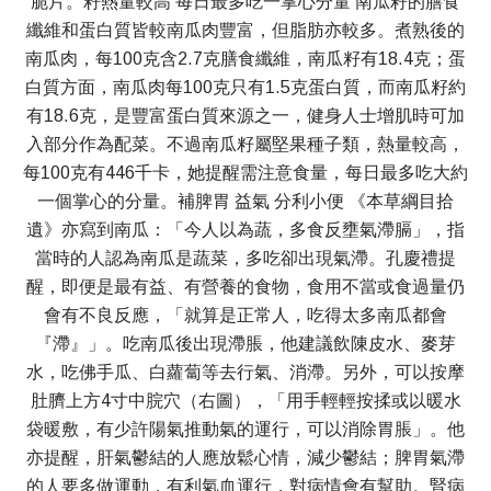
脆片。籽熱量較高 每日最多吃一掌心分量 南瓜籽的膳食
纖維和蛋白質皆較南瓜肉豐富，但脂肪亦較多。煮熟後的
南瓜肉，每100克含2.7克膳食纖維，南瓜籽有18.4克；蛋
白質方面，南瓜肉每100克只有1.5克蛋白質，而南瓜籽約
有18.6克，是豐富蛋白質來源之一，健身人士增肌時可加
入部分作為配菜。不過南瓜籽屬堅果種子類，熱量較高，
每100克有446千卡，她提醒需注意食量，每日最多吃大約
一個掌心的分量。補脾胃 益氣 分利小便 《本草綱目拾
遺》亦寫到南瓜：「今人以為蔬，多食反壅氣滯膈」，指
當時的人認為南瓜是蔬菜，多吃卻出現氣滯。孔慶禮提
醒，即便是最有益、有營養的食物，食用不當或食過量仍
會有不良反應，「就算是正常人，吃得太多南瓜都會
『滯』」。吃南瓜後出現滯脹，他建議飲陳皮水、麥芽
水，吃佛手瓜、白蘿蔔等去行氣、消滯。另外，可以按摩
肚臍上方4寸中脘穴（右圖），「用手輕輕按揉或以暖水
袋暖敷，有少許陽氣推動氣的運行，可以消除胃脹」。他
亦提醒，肝氣鬱結的人應放鬆心情，減少鬱結；脾胃氣滯
的人要多做運動，有利氣血運行，對病情會有幫助。腎病