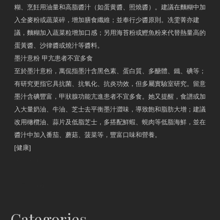
糊、烹飪用油量和高脂醬汁（如蛋黄醬、照燒醬）。建議在麵糊中加
入全麥粉或蔬菜碎，增加膳食纖維；並奉行少醬原則。冼雯菁亦建
議，麵糊加入蔬菜粒增加口感；另用海苔粉或鰹魚粉來代替熱量高的
蛋黃醬、沙律醬或燒汁等醬料。
墨汁意粉 甲亢患者不宜多食
至於墨汁意粉，萬侃指墨汁含黑色素、蛋白質、多醣體、鐵、碘等；
有研究更指它具抗菌、抗氧化、抗炎功效，但多屬實驗室研究。留意
墨汁含碘豐富，甲狀腺功能亢進患者不宜多食。她又提醒，食譜或加
入大量奶油、牛油、芝士去平衡墨汁澀味，導致飽和脂肪大增；建議
改用橄欖油、蒜片及低脂芝士，多搭配鮮蝦、蜆肉等低脂海鮮，並在
醬汁中加入番茄、蘑菇、菠菜等，豐富口味和營養。
[健康]
原文網址
約見營養師
Categories