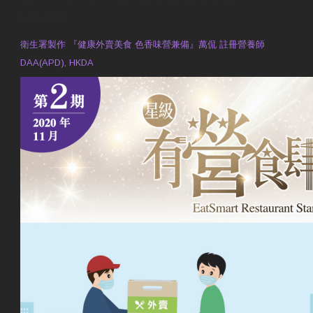
Contact Us
衛生署製作 『健康外賣美食 色香味營兼備』萬侃 註冊營養師
DAA(APD), HKDA