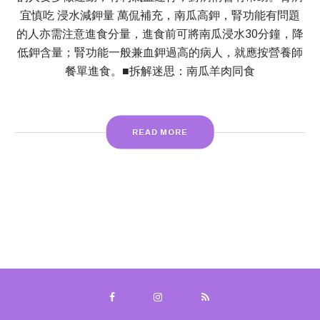
宜慎吃 浸水減鉀量 萬侃補充，南瓜高鉀，腎功能有問題
的人亦需注意進食分量，進食前可將南瓜浸水30分鐘，降
低鉀含量；腎功能一般兼血鉀過高的病人，就應按營養師
餐單進食。■拆解迷思：南瓜羊肉同食
READ MORE