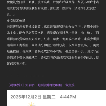
食物則會口腫、面腫、皮膚痕癢、肚瀉和呼吸困難；麩質不耐症患者
進食麩質食物後症狀相對較輕，會肚瀉、腹脹等，須選擇低麩質飲
食。」
多吃糙米藜麥
若這幾類患者要戒掉麩質，萬侃建議應緊貼飲食金字塔，選用全穀物
為主食，配合足夠蔬菜水果、適量蛋白質以及小量鹽、油、糖，「而
選擇無麩質穀物類如糙米、紅米、藜麥、蕎麥或小米時，建議少選擇
經過加工處理的，因為油分和糖分相對較高，卡路里會更高。」萬侃
最後提醒，長期戒口容易造成營養不均衡，甚至營養不良，因此非必
要情況下都不應亂戒口，要戒口時亦最好諮詢註冊營養師的意見，以
確保營養均衡。
AM730
執業註冊營養師 Violet Man
【明報專訊】知多啲：炮製健康版炒鮮魷、章魚燒