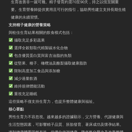
生育改善非一蹴可幾。精子發育約需70至90天，持之以恆至關重
要。生育營養師提供實用且可行的指引，協助男性建立支持長期生殖
健康的永續習慣。
支持精子健康的營養策略
與較佳生育結果相關的飲食模式包括：
攝取充足多彩蔬果
選擇全穀類取代精製碳水化合物
包含優質蛋白質與富含油脂的魚類
從堅果、種子、橄欖油及酪梨攝取健康脂肪
限制高度加工食品與添加糖
減少過量飲酒
維持規律體能活動
重視充足睡眠
這些策略不僅支持生育力，也提升整體健康與福祉。
核心要點
男性生育力不容忽視。越來越多的證據顯示，父方營養、代謝健康與
生活型態因素，可影響精子品質、胚胎發育、著床成功及懷孕結果。