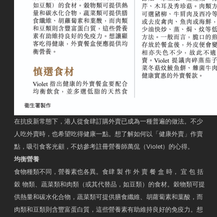
在抗疫新常態下，港人從食肆訂購外賣已成為一種普遍的做法。不少
人吃外賣時，也希望吃得健康一點。想了解如何以「健康外賣」作賣
點，吸引食客光顧，不妨參考註冊營養師萬侃（Violet）的心得。
均衡營養
食物種類不同，營養素也各異。食肆 製 作 外 賣 餐 盒 時， 宜 包 括
穀 物類、蔬菜類和肉類（或其代替品，如豆類）的食材。穀物類可提
供熱量和碳水化合物，蔬菜類可提供膳食纖維、胡蘿蔔素和葉酸，而
肉類和豆類則含豐富蛋白質，這些營養素有助維持良好的免疫力。想