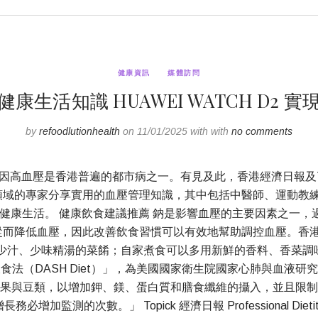
健康資訊
媒體訪問
生活知識 HUAWEI WATCH D2
by
refoodlutionhealth
on 11/01/2025 with with
no comments
因高血壓是香港普遍的都市病之一。有見及此，香港經濟日報及TO
同領域的專家分享實用的血壓管理知識，其中包括中醫師、運動教練、營
健康生活。 健康飲食建議推薦 鈉是影響血壓的主要因素之一
而降低血壓，因此改善飲食習慣可以有效地幫助調控血壓。香港執業
汁、少味精湯的菜餚；自家煮食可以多用新鮮的香料、香菜調味，如
法（DASH Diet）」，為美國國家衛生院國家心肺與血液研究
果與豆類，以增加鉀、鎂、蛋白質和膳食纖維的攝入，並且限制
監測的次數。」 Topick 經濟日報 Professional Di