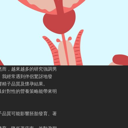
然而，越來越多的研究強調男
，我經常遇到伴侶驚訝地發
響精子品質及懷孕結果。
具針對性的營養策略能帶來明
子品質可能影響胚胎發育、著