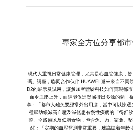
專家全方位分享都市健康
現代人重視日常健康管理，尤其是心血管健康，皆
碼」講座，聯同合作伙伴 HUAWEI 邀來來自不
D2的展示及試用，讓參加者體驗科技如何實現都市
而令血壓上升，而鉀能促進腎臟排出多餘的鈉，從
享：「都市人難免要經常外出用膳，當中可以揀選少
種幫助緩減高血壓及減低患有慢性疾病的「得舒飲食
菜、全穀類以及低脂食物，包含魚、肉、家禽、堅
醒：「定期的血壓監測非常重要，建議隨着年齡增長務必增加