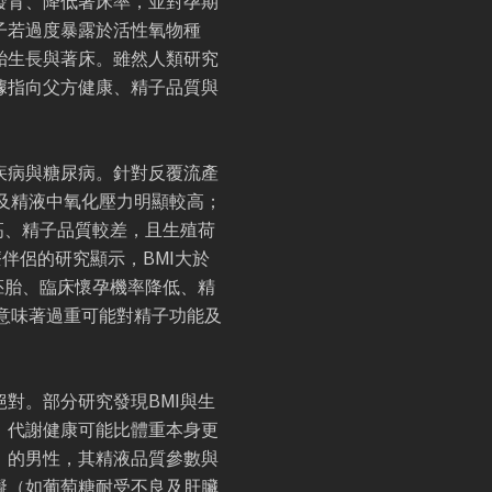
發育、降低著床率，並對孕期
子若過度暴露於活性氧物種
胎生長與著床。雖然人類研究
據指向父方健康、精子品質與
疾病與糖尿病。針對反覆流產
及精液中氧化壓力明顯較高；
高、精子品質較差，且生殖荷
伴侶的研究顯示，BMI大於
質胚胎、臨床懷孕機率降低、精
意味著過重可能對精子功能及
對。部分研究發現BMI與生
，代謝健康可能比體重本身更
」的男性，其精液品質參數與
礙（如葡萄糖耐受不良及肝臟