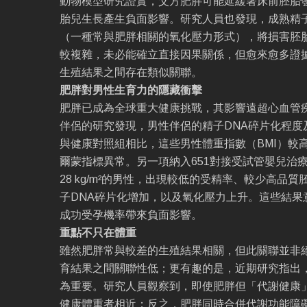
動物模型研究證實，父方肥胖可能延緩著床前胚胎
胎兒生長產生負面影響。研究人員也發現，成熟精
（一種常與肥胖相關的氧化壓力形式），將損害胚
較複雜，未必能確立直接因果關係，但愈來愈多證
生殖結果之間存在類似關聯。
肥胖對男性生育力的隱藏衝擊
肥胖已成為全球重大健康挑戰，其影響遠超心血管
伴侶的研究發現，男性伴侶的精子DNA碎片化程度
與健康對照組相比，這些男性體重指數（BMI）較
爾蒙指標異常。另一項納入651對接受試管嬰兒治療
28 kg/m²的男性，出現較低的受精率、較少高品
子DNA碎片化增加，以及氧化壓力上升。這些結果
成功受孕機率帶來負面影響。
重點不只在體重
雖然肥胖常與較差的生殖結果相關，但此關聯並非絕
育結果之間關聯性低；更有趣的是，近期研究指出
為重要。研究人員觀察到，即使肥胖但「代謝健康
健康體重者相近；反之，肥胖同時合併代謝功能障