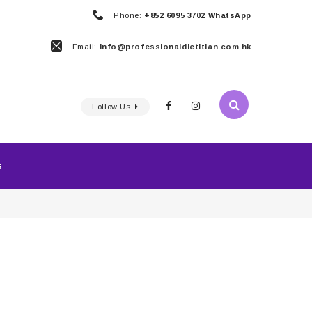
Phone:
+852 6095 3702 WhatsApp
Email:
info@professionaldietitian.com.hk
Follow Us
S