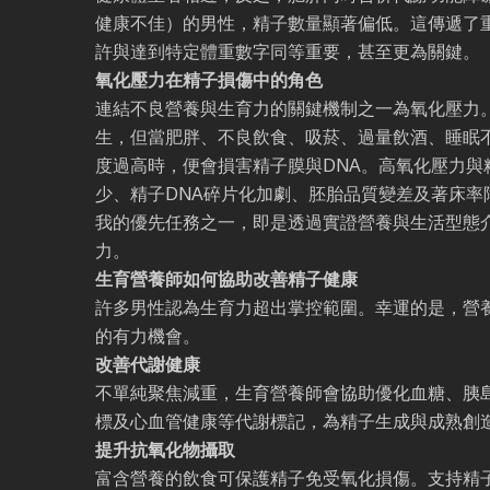
健康不佳）的男性，精子數量顯著偏低。這傳遞了
許與達到特定體重數字同等重要，甚至更為關鍵。
氧化壓力在精子損傷中的角色
連結不良營養與生育力的關鍵機制之一為氧化壓力
生，但當肥胖、不良飲食、吸菸、過量飲酒、睡眠
度過高時，便會損害精子膜與DNA。高氧化壓力與
少、精子DNA碎片化加劇、胚胎品質變差及著床率
我的優先任務之一，即是透過實證營養與生活型態
力。
生育營養師如何協助改善精子健康
許多男性認為生育力超出掌控範圍。幸運的是，營
的有力機會。
改善代謝健康
不單純聚焦減重，生育營養師會協助優化血糖、胰
標及心血管健康等代謝標記，為精子生成與成熟創
提升抗氧化物攝取
富含營養的飲食可保護精子免受氧化損傷。支持精