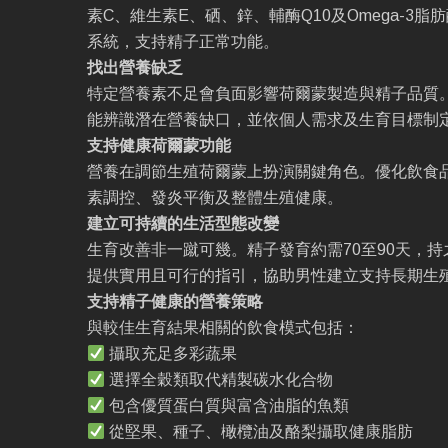
素C、維生素E、硒、鋅、輔酶Q10及Omega-3
系統，支持精子正常功能。
找出營養缺乏
特定營養素不足會負面影響荷爾蒙製造與精子品質
能辨識潛在營養缺口，並依個人需求及生育目標制
支持健康荷爾蒙功能
營養在調節生殖荷爾蒙上扮演關鍵角色。優化飲食
素調控、發炎平衡及整體生殖健康。
建立可持續的生活型態改變
生育改善非一蹴可幾。精子發育約需70至90天，
提供實用且可行的指引，協助男性建立支持長期生
支持精子健康的營養策略
與較佳生育結果相關的飲食模式包括：
攝取充足多彩蔬果
選擇全穀類取代精製碳水化合物
包含優質蛋白質與富含油脂的魚類
從堅果、種子、橄欖油及酪梨攝取健康脂肪