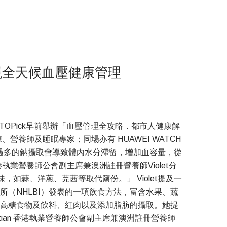
 實現全天候血壓健康管理
Pick早前舉辦「血壓管理全攻略．都市人健康解
養師及睡眠專家；同場亦有 HUAWEI WATCH
，過多的鈉攝取會導致體內水分滯留，增加血容量，從
營養師公會副主席兼澳洲註冊營養師Violet分
蒜、洋蔥、芫茜等取代鹽份。」 Violet提及一
所（NHLBI）發表的一項飲食方法，富含水果、蔬
高糖食物及飲料、紅肉以及添加脂肪的攝取。她提
etitian 香港執業營養師公會副主席兼澳洲註冊營養師