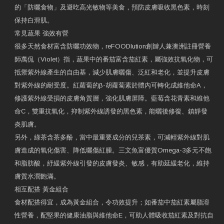
的「防曬食物」及避吃高光敏物等美食，預防皮膚吸收黑色素，時刻
保持白滑肌。
常見蔬果 強效有營
很多天然食材富含防曬功效物，reFOODlution創辧人兼澳洲註冊營養
師萬侃（Violet）指，蔬果中的番茄富含茄紅素，屬強效抗氧化物，可
抵禦紫外線產生的自由基，減少肌膚曬傷、泛紅和老化，並提升皮膚
對紫外線的耐受度。紅蘿蔔的β-胡蘿蔔素於體內可轉化成維他命A，
修護紫外線受損的皮膚角質層，強化肌膚屏障。藍莓含花青素和維他
命C，雙重抗氧化，抑制紫外線誘發的黑色素，能曬後修復、鎮靜發
炎肌膚。
另外，綠茶含茶多酚，當中最重要成分的兒茶素，可減輕紫外線對肌
膚造成的氧化傷害、降低曬傷紅腫。三文魚富優質Omega-3多元不飽
和脂肪酸，紓緩紫外線引發的皮膚發炎、敏感，有助延緩老化，維持
膚質水潤飽滿。
相互配搭 黃金組合
食材配搭得宜，成為黃金組合，令功效提升；如番茄中茄紅素屬脂溶
性營養，配堅果的健康油脂與維他命E，可助人體吸收茄紅素及對抗自