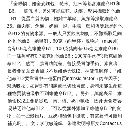
「全穀物，如全麥麵包、糙米、紅米等都含維他命B1和
B6。」萬侃指，另外可從豆類、肉類、堅果攝取維他命
B1；從蛋白質食物，如雞牛羊豬、魚類等攝取維他命
B6。而肉類、魚類、奶類、蜆、生蠔、蟹和蛋等就是維他
命B12的食物來源。一般人只要飲食均衡，不難攝取足夠
的維他命B，她舉例，60克（約半杯）穀物片（muesli）
含有0.5毫克維他命B1；100克豬肉有0.5毫克維他命B6，
而一條蕉就有0.7毫克維他命B6；100克牛肉有3微克維他
命B12。 然而，腸胃功能差、曾接受胃部手術、素食者、
長者要留意會否攝取不足維他命B12。林健偉解釋，「維
他命B12要靠胃中一種蛋白質intrinsic factor（內在因子）
幫助吸收，如胃部有問題或已切除胃部，身體未能生產這
種物質就會吸收不到維他命B12」。另外，萬侃表示，維
他命B12主要是從魚、肉、蛋、奶中吸收，因此素食者容
易缺乏維他命B12，「可以從額外添加了維他命B12的食
物，如一些穀物片、豆奶和麵包中攝取，有需要時可服用
補充劑」。文：李欣敏編輯：朱建勳明報原文Contact us