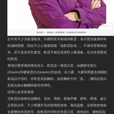
近年有不少頂級運動員、外國明星等都戒掉麩質，表示更加健康和有
助減輕體重，因此不少人都會跟隨「無麩質飲食」。不過有營養師認
為，若不是患有乳糜瀉、麩質不耐症或者對小麥過敏，並沒有需要戒
吃麩質。
澳洲註冊營養師萬侃表示，麩質是一種蛋白質，由麥醇溶蛋白
(Gliadin)和麥穀蛋白(Glutenin)所組成，在小麥、大麥和黑麥及相關的
製成品中找到，亦即是高筋麵粉、低筋麵粉中的「筋」，獨特的蛋白
質複合物令麵糰有黏性和彈性。
或增心血管病風險
含麩質的食物包括麵包、意粉、薄餅、穀物早餐、餅乾、啤酒、威士
忌和豉油等，不少都屬常見的穀物類食物，萬侃提醒，全穀物食物如
全麥麵包和意粉等，除麩質外同時含有蛋白質、維他命B、礦物質如