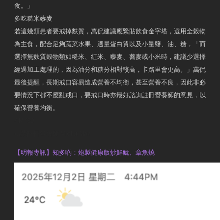
食。」
多吃糙米藜麥
若這幾類患者要戒掉麩質，萬侃建議應緊貼飲食金字塔，選用全穀物
為主食，配合足夠蔬菜水果、適量蛋白質以及小量鹽、油、糖，「而
選擇無麩質穀物類如糙米、紅米、藜麥、蕎麥或小米時，建議少選擇
經過加工處理的，因為油分和糖分相對較高，卡路里會更高。」萬侃
最後提醒，長期戒口容易造成營養不均衡，甚至營養不良，因此非必
要情況下都不應亂戒口，要戒口時亦最好諮詢註冊營養師的意見，以
確保營養均衡。
AM730
執業註冊營養師 Violet Man
【明報專訊】知多啲：炮製健康版炒鮮魷、章魚燒