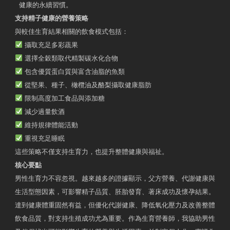
健康的永續習慣。
支持精子健康的營養策略
與較佳生育結果相關的飲食模式包括：
攝取充足多彩蔬果
選擇全穀類取代精製碳水化合物
包含優質蛋白質與富含油脂的魚類
從堅果、種子、橄欖油及酪梨攝取健康脂肪
限制高度加工食品與添加糖
減少過量飲酒
維持規律體能活動
重視充足睡眠
這些策略不僅支持生育力，也提升整體健康與福祉。
核心要點
男性生育力不容忽視。越來越多的證據顯示，父方營養、代謝健康與
生活型態因素，可影響精子品質、胚胎發育、著床成功及懷孕結果。
達到健康體重固然有益，但優化代謝健康、降低氧化壓力及改善整體
飲食品質，對支持生殖成功尤為重要。作為生育營養師，我協助男性