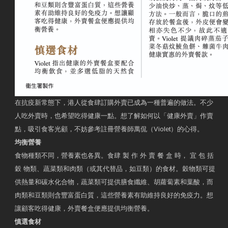
在抗疫新常態下，港人從食肆訂購外賣已成為一種普遍的做法。不少
人吃外賣時，也希望吃得健康一點。想了解如何以「健康外賣」作賣
點，吸引食客光顧，不妨參考註冊營養師萬侃（Violet）的心得。
均衡營養
食物種類不同，營養素也各異。食肆 製 作 外 賣 餐 盒 時， 宜 包 括
穀 物類、蔬菜類和肉類（或其代替品，如豆類）的食材。穀物類可提
供熱量和碳水化合物，蔬菜類可提供膳食纖維、胡蘿蔔素和葉酸，而
肉類和豆類則含豐富蛋白質，這些營養素有助維持良好的免疫力。想
讓顧客吃得健康，外賣餐盒便應提供均衡營養。
慎選食材