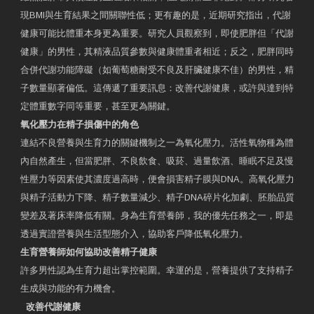
現BMI與生育結果之間關聯性低；更有趣的是，近期研究指出，代謝
健康可能比體重本身更為重要。研究人員觀察到，即使肥胖但「代謝
健康」的男性，其精液品質參數與健康體重者相近；反之，肥胖同時
合併代謝功能障礙（如葡萄糖耐受不良及肝臟健康不佳）的男性，精
子數量顯著偏低。這傳遞了重要訊息：改善代謝健康，或許與達到特
定體重數字同等重要，甚至更為關鍵。
氧化壓力在精子損傷中的角色
連結不良營養與生育力的關鍵機制之一為氧化壓力。活性氧物種為體
內自然產生，但當肥胖、不良飲食、吸菸、過量飲酒、睡眠不足及慢
性壓力等因素使其濃度過高時，便會損害精子膜與DNA。高氧化壓力
與精子活動力下降、精子數量減少、精子DNA碎片化加劇、胚胎品質
變差及著床率降低有關。身為生育營養師，我的優先任務之一，即是
透過實證營養與生活型態介入，協助客戶降低氧化壓力。
生育營養師如何協助改善精子健康
許多男性認為生育力超出掌控範圍。幸運的是，營養提供了支持精子
生成與功能的有力機會。
改善代謝健康