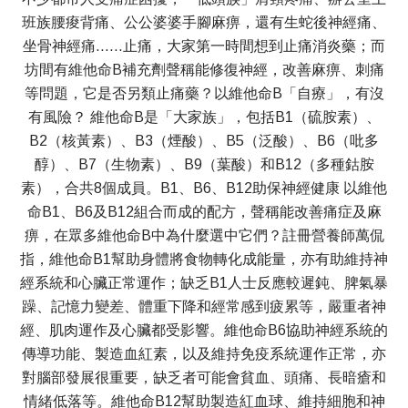
班族腰痠背痛、公公婆婆手腳麻痹，還有生蛇後神經痛、
坐骨神經痛……止痛，大家第一時間想到止痛消炎藥；而
坊間有維他命B補充劑聲稱能修復神經，改善麻痹、刺痛
等問題，它是否另類止痛藥？以維他命B「自療」，有沒
有風險？ 維他命B是「大家族」，包括B1（硫胺素）、
B2（核黃素）、B3（煙酸）、B5（泛酸）、B6（吡多
醇）、B7（生物素）、B9（葉酸）和B12（多種鈷胺
素），合共8個成員。B1、B6、B12助保神經健康 以維他
命B1、B6及B12組合而成的配方，聲稱能改善痛症及麻
痹，在眾多維他命B中為什麼選中它們？註冊營養師萬侃
指，維他命B1幫助身體將食物轉化成能量，亦有助維持神
經系統和心臟正常運作；缺乏B1人士反應較遲鈍、脾氣暴
躁、記憶力變差、體重下降和經常感到疲累等，嚴重者神
經、肌肉運作及心臟都受影響。維他命B6協助神經系統的
傳導功能、製造血紅素，以及維持免疫系統運作正常，亦
對腦部發展很重要，缺乏者可能會貧血、頭痛、長暗瘡和
情緒低落等。維他命B12幫助製造紅血球、維持細胞和神