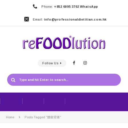
Phone:
+852 6095 3702 WhatsApp
Email:
info@professionaldietitian.com.hk
Follow Us
Home
Posts Tagged "腰痠背痛"