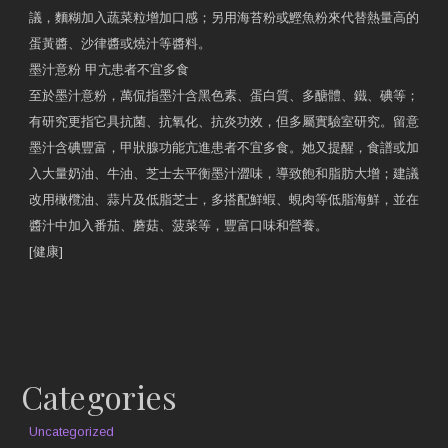
議，麵糊加入蔬菜粒增加口感；另用海苔粉或鰹魚粉來代替熱量高的
蛋黃醬、沙律醬或燒汁等醬料。
墨汁意粉 甲亢患者不宜多食
至於墨汁意粉，萬侃指墨汁含黑色素、蛋白質、多醣體、鐵、碘等；
有研究更指它具抗菌、抗氧化、抗炎功效，但多屬實驗室研究。留意
墨汁含碘豐富，甲狀腺功能亢進患者不宜多食。她又提醒，食譜或加
入大量奶油、牛油、芝士去平衡墨汁澀味，導致飽和脂肪大增；建議
改用橄欖油、蒜片及低脂芝士，多搭配鮮蝦、蜆肉等低脂海鮮，並在
醬汁中加入番茄、蘑菇、菠菜等，豐富口味和營養。
[健康]
原文網址
約見營養師
Categories
Uncategorized