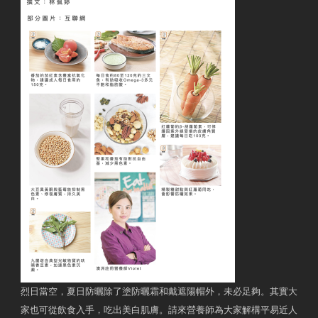
烈日當空，夏日防曬除了塗防曬霜和戴遮陽帽外，未必足夠。其實大
家也可從飲食入手，吃出美白肌膚。請來營養師為大家解構平易近人