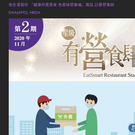
衛生署製作 『健康外賣美食 色香味營兼備』萬侃 註冊營養師
DAA(APD), HKDA