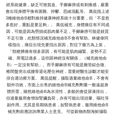
經系統健康，缺乏可致貧血、手腳麻痹或有刺痛感，嚴重
會出現身體平衡有困難、抑鬱、思緒混亂等。 萬侃指上述
3種維他命B都對維持健康神經系統十分重要，但「不是愈
多愈好，重點是要足夠」。 萬侃補充，身體痛症有不同成
因，可能是因為勞損或肌肉量不足，手腳麻痹可能是鎂質
不足引致，此類情况補充維他命B不會有幫助。林健偉同
樣指出，痛症出現先要找出原因，對症下藥方為上策，
「頸梗膊痛有很多原因，有可能是肌肉繃緊、姿勢不正
確、用電話過多，這些跟神經沒有關係，（補充維他命
B）一定沒有幫助」。而手腳麻痹有可能是腕管綜合徵、
椎間盤突出或腰骨退化壓住神經，需要經醫生診斷才能安
排合適治療方案。 萬侃提醒，攝取過量維他命B，不會有
額外功效，市面上出售的維他命B補充劑劑量一般遠超身
體所需，雖然維他命B為水溶性，多餘的會從尿液排出，
但過量服用會增加腎臟負荷，亦有可能出現頭暈、嘔吐等
副作用。尤其是長期病患者，如腎病患者，服用維他命B
補充劑前應諮詢專業人士意見。 可從穀物肉類海鮮攝取