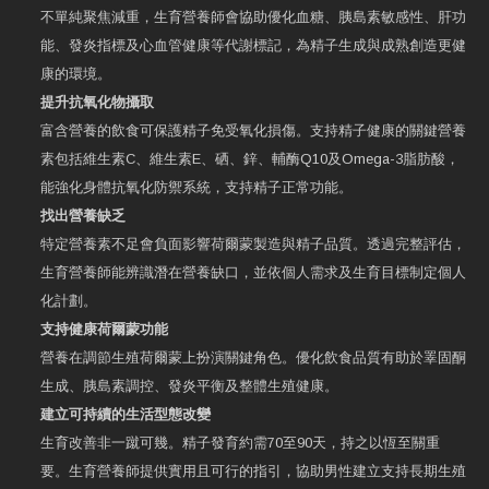
不單純聚焦減重，生育營養師會協助優化血糖、胰島素敏感性、肝功
能、發炎指標及心血管健康等代謝標記，為精子生成與成熟創造更健
康的環境。
提升抗氧化物攝取
富含營養的飲食可保護精子免受氧化損傷。支持精子健康的關鍵營養
素包括維生素C、維生素E、硒、鋅、輔酶Q10及Omega-3脂肪酸，
能強化身體抗氧化防禦系統，支持精子正常功能。
找出營養缺乏
特定營養素不足會負面影響荷爾蒙製造與精子品質。透過完整評估，
生育營養師能辨識潛在營養缺口，並依個人需求及生育目標制定個人
化計劃。
支持健康荷爾蒙功能
營養在調節生殖荷爾蒙上扮演關鍵角色。優化飲食品質有助於睪固酮
生成、胰島素調控、發炎平衡及整體生殖健康。
建立可持續的生活型態改變
生育改善非一蹴可幾。精子發育約需70至90天，持之以恆至關重
要。生育營養師提供實用且可行的指引，協助男性建立支持長期生殖