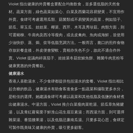
Violet 指出健康的外賣餐盒要配合均衡飲食，並多選低脂的天然食
材。蔬菜方面，綠色蔬菜如菜心、白菜及西蘭花容易變黃，不宜用作
外賣。食肆可考慮選用瓜類、菇菌類或不易變黃的蔬菜，例如茄子、
節瓜、翠玉瓜、娃娃菜、椰菜、西芹、木耳及秀珍菇。肉類方面，則
可選豬柳、牛肩肉及西冷等瘦肉，或去皮禽肉、魚肉或海鮮，並使用
少油快炒、蒸、焗、炆等低脂烹調方法。一般而言，脆口的煎炸食物
存放於餐盒後，外皮便會變軟，賣相亦失色不少，故此不適合作外
賣。Violet 提議肉碎蒸茄子、娃娃菜冬菇炆鯪魚餅、雜菌牛肉意粉等
健康實惠的外賣餐款。
健康湯水
香港人喜歡湯水，不少食肆都提供包括湯水的套餐。Violet 指出相比
起含糖的飲品，健康湯水有助食客進食多一點蔬菜和攝取更多水分，
是較佳的選擇。她建議食肆可考慮以蔬菜和其他低脂及低鹽的食材煮
出健康湯水。中湯方面，Violet 推介白菜瘦肉菜乾湯、節瓜章魚豬腱
湯，以及青紅蘿蔔栗子鮮淮山花生眉豆素湯；而西湯方面，則可選擇
雜菜湯、番茄腰果湯，以及低脂忌廉南瓜湯。只要多花心思，食肆定
可製作既美味又健康的外賣，吸引更多顧客。