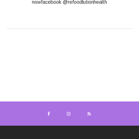
nowfacebook @refoodlutionhealth