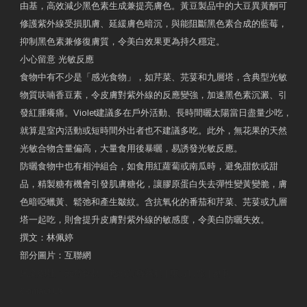
由基，高效減少黑色素生成兼提亮膚色。黃豆製品中的大豆異黃酮可
修護紫外線受損肌膚、延緩膚色暗沉，與能阻斷黑色素合成的藍莓，
抑制黑色素兼修復膚質，令美白效果更為持久穩定。
小心留意 光敏反應
食物中有不少是「感光食物」，如芹菜、芫荽和九層塔，含典型光敏
物質呋喃香豆素，令皮膚對紫外線的反應變強，加速黑色素沉澱、引
發紅腫癢痛。Violet建議多在戶外活動、長時間曬太陽當日盡量少吃，
就算是室內活動或短時間外出者也不建議多吃。此外，無花果的天然
光敏合物含量偏高，大量食用後暴曬，易誘發光敏反應。
防曬食物中也有相沖組合，如食用紅蘿蔔或南瓜時，避免甜飲或甜
品，精製糖有機會引發肌膚糖化，讓膠原蛋白失去彈性變黃變脆，膚
色暗啞蠟黃、鬆弛和產生皺紋。含抗氧化的番茄和芹菜、芫荽或九層
塔一起吃，則會提升皮膚對紫外線的敏感度，令美白防曬失效。
撰文：林佩婷
部分圖片：互聯網
原文網址：天然食材 吃出防曬美肌 | 東方日報 | 副刊
Contact Us