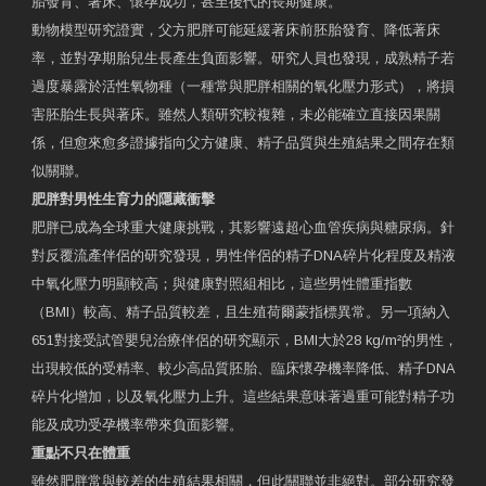
胎發育、著床、懷孕成功，甚至後代的長期健康。
動物模型研究證實，父方肥胖可能延緩著床前胚胎發育、降低著床
率，並對孕期胎兒生長產生負面影響。研究人員也發現，成熟精子若
過度暴露於活性氧物種（一種常與肥胖相關的氧化壓力形式），將損
害胚胎生長與著床。雖然人類研究較複雜，未必能確立直接因果關
係，但愈來愈多證據指向父方健康、精子品質與生殖結果之間存在類
似關聯。
肥胖對男性生育力的隱藏衝擊
肥胖已成為全球重大健康挑戰，其影響遠超心血管疾病與糖尿病。針
對反覆流產伴侶的研究發現，男性伴侶的精子DNA碎片化程度及精液
中氧化壓力明顯較高；與健康對照組相比，這些男性體重指數
（BMI）較高、精子品質較差，且生殖荷爾蒙指標異常。另一項納入
651對接受試管嬰兒治療伴侶的研究顯示，BMI大於28 kg/m²的男性，
出現較低的受精率、較少高品質胚胎、臨床懷孕機率降低、精子DNA
碎片化增加，以及氧化壓力上升。這些結果意味著過重可能對精子功
能及成功受孕機率帶來負面影響。
重點不只在體重
雖然肥胖常與較差的生殖結果相關，但此關聯並非絕對。部分研究發