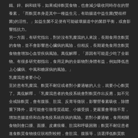
鐵、鋅、銅和鎂等，如果戒掉麩質食物，也會減少吸收同時存在的營
養素，「而麩質本身是其中一種益生元，有助腸道中益生菌(雙歧桿
菌)的活性。」如益生菌不足便有可能破壞腸道中的菌群平衡，或會影
響抵抗力。
另一方面，有研究指出，對於沒有乳糜瀉的人來說，長期食用含麩質
的食物，並不會影響患心臟病的風險，但相反，長期避免食用含麩質
食物會增加心血管疾病風險。萬侃解釋，「原因有可能是少吃了全穀
物。有很多研究都指出，食用足夠的全穀物對身體有益，例如降低患
上心臟病、中風和糖尿病的風險。」
乳糜瀉患者要小心
至於患有乳糜瀉、麩質不耐症或者對小麥過敏的人士，就要小心麩質
了。萬侃解釋，「乳糜瀉患者的免疫系統會對麩質作出反應，如不完
全戒除麩質，會有腹脹、肚瀉、反胃等徵狀，影響營養素吸收，除體
重下降外，還可能會引致骨質疏鬆、小腸受損，更嚴重會導致不育，
增加患腸道癌和自身免疫系統疾病的風險。若對小麥過敏，食用相關
食物則會口腫、面腫、皮膚痕癢、肚瀉和呼吸困難；麩質不耐症患者
進食麩質食物後症狀相對較輕，會肚瀉、腹脹等，須選擇低麩質飲