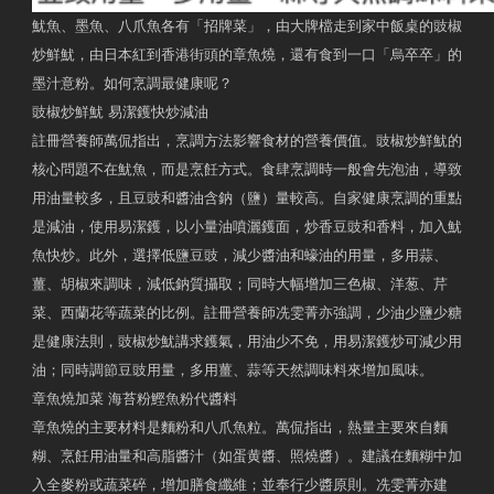
魷魚、墨魚、八爪魚各有「招牌菜」，由大牌檔走到家中飯桌的豉椒
炒鮮魷，由日本紅到香港街頭的章魚燒，還有食到一口「烏卒卒」的
墨汁意粉。如何烹調最健康呢？
豉椒炒鮮魷 易潔鑊快炒減油
註冊營養師萬侃指出，烹調方法影響食材的營養價值。豉椒炒鮮魷的
核心問題不在魷魚，而是烹飪方式。食肆烹調時一般會先泡油，導致
用油量較多，且豆豉和醬油含鈉（鹽）量較高。自家健康烹調的重點
是減油，使用易潔鑊，以小量油噴灑鑊面，炒香豆豉和香料，加入魷
魚快炒。此外，選擇低鹽豆豉，減少醬油和蠔油的用量，多用蒜、
薑、胡椒來調味，減低鈉質攝取；同時大幅增加三色椒、洋葱、芹
菜、西蘭花等蔬菜的比例。註冊營養師冼雯菁亦強調，少油少鹽少糖
是健康法則，豉椒炒魷講求鑊氣，用油少不免，用易潔鑊炒可減少用
油；同時調節豆豉用量，多用薑、蒜等天然調味料來增加風味。
章魚燒加菜 海苔粉鰹魚粉代醬料
章魚燒的主要材料是麵粉和八爪魚粒。萬侃指出，熱量主要來自麵
糊、烹飪用油量和高脂醬汁（如蛋黄醬、照燒醬）。建議在麵糊中加
入全麥粉或蔬菜碎，增加膳食纖維；並奉行少醬原則。冼雯菁亦建