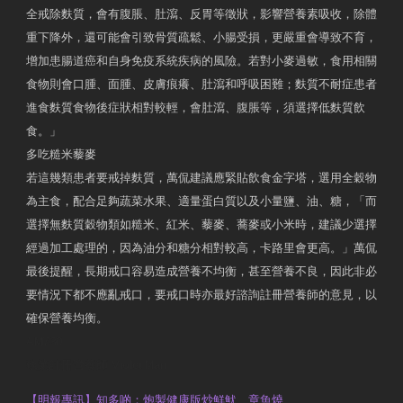
全戒除麩質，會有腹脹、肚瀉、反胃等徵狀，影響營養素吸收，除體
重下降外，還可能會引致骨質疏鬆、小腸受損，更嚴重會導致不育，
增加患腸道癌和自身免疫系統疾病的風險。若對小麥過敏，食用相關
食物則會口腫、面腫、皮膚痕癢、肚瀉和呼吸困難；麩質不耐症患者
進食麩質食物後症狀相對較輕，會肚瀉、腹脹等，須選擇低麩質飲
食。」
多吃糙米藜麥
若這幾類患者要戒掉麩質，萬侃建議應緊貼飲食金字塔，選用全穀物
為主食，配合足夠蔬菜水果、適量蛋白質以及小量鹽、油、糖，「而
選擇無麩質穀物類如糙米、紅米、藜麥、蕎麥或小米時，建議少選擇
經過加工處理的，因為油分和糖分相對較高，卡路里會更高。」萬侃
最後提醒，長期戒口容易造成營養不均衡，甚至營養不良，因此非必
要情況下都不應亂戒口，要戒口時亦最好諮詢註冊營養師的意見，以
確保營養均衡。
AM730
執業註冊營養師 Violet Man
【明報專訊】知多啲：炮製健康版炒鮮魷、章魚燒