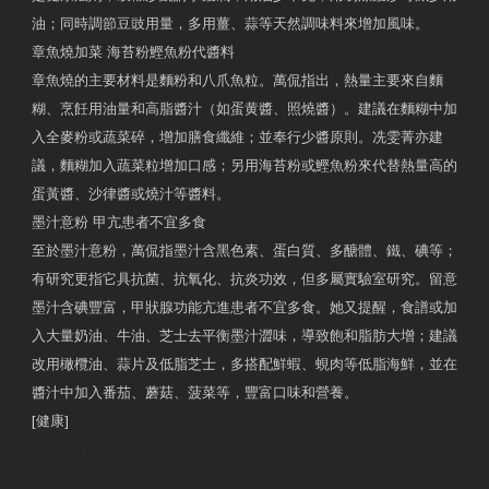
油；同時調節豆豉用量，多用薑、蒜等天然調味料來增加風味。
章魚燒加菜 海苔粉鰹魚粉代醬料
章魚燒的主要材料是麵粉和八爪魚粒。萬侃指出，熱量主要來自麵
糊、烹飪用油量和高脂醬汁（如蛋黄醬、照燒醬）。建議在麵糊中加
入全麥粉或蔬菜碎，增加膳食纖維；並奉行少醬原則。冼雯菁亦建
議，麵糊加入蔬菜粒增加口感；另用海苔粉或鰹魚粉來代替熱量高的
蛋黃醬、沙律醬或燒汁等醬料。
墨汁意粉 甲亢患者不宜多食
至於墨汁意粉，萬侃指墨汁含黑色素、蛋白質、多醣體、鐵、碘等；
有研究更指它具抗菌、抗氧化、抗炎功效，但多屬實驗室研究。留意
墨汁含碘豐富，甲狀腺功能亢進患者不宜多食。她又提醒，食譜或加
入大量奶油、牛油、芝士去平衡墨汁澀味，導致飽和脂肪大增；建議
改用橄欖油、蒜片及低脂芝士，多搭配鮮蝦、蜆肉等低脂海鮮，並在
醬汁中加入番茄、蘑菇、菠菜等，豐富口味和營養。
[健康]
原文網址