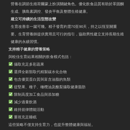
營養在調節生殖荷爾蒙上扮演關鍵角色。優化飲食品質有助於睪固酮
生成、胰島素調控、發炎平衡及整體生殖健康。
建立可持續的生活型態改變
生育改善非一蹴可幾。精子發育約需70至90天，持之以恆至關重
要。生育營養師提供實用且可行的指引，協助男性建立支持長期生殖
健康的永續習慣。
支持精子健康的營養策略
與較佳生育結果相關的飲食模式包括：
攝取充足多彩蔬果
選擇全穀類取代精製碳水化合物
包含優質蛋白質與富含油脂的魚類
從堅果、種子、橄欖油及酪梨攝取健康脂肪
限制高度加工食品與添加糖
減少過量飲酒
維持規律體能活動
重視充足睡眠
這些策略不僅支持生育力，也提升整體健康與福祉。