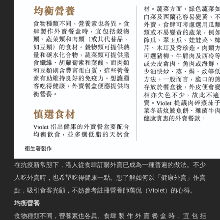
在抗疫新常態下，港人從食肆訂購外賣已成為一種普遍的做法。不少
人吃外賣時，也希望吃得健康一點。想了解如何以「健康外賣」作賣
點，吸引食客光顧，不妨參考註冊營養師萬侃（Violet）的心得。
均衡營養
食物種類不同，營養素也各異。食肆 製 作 外 賣 餐 盒 時， 宜 包 括