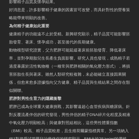
影響精子品質及懷孕結果。
好消息是，許多影響精子健康的因素皆可改變，而具針對性的營養策
略能帶來明顯的改善。
為何精子健康如此重要
健康精子的功能遠不止於受精。新興研究顯示，精子品質可能影響胚
胎發育、著床、懷孕成功，甚至後代的長期健康。
動物模型研究證實，父方肥胖可能延緩著床前胚胎發育、降低著床
率，並對孕期胎兒生長產生負面影響。研究人員也發現，成熟精子若
過度暴露於活性氧物種（一種常與肥胖相關的氧化壓力形式），將損
害胚胎生長與著床。雖然人類研究較複雜，未必能確立直接因果關
係，但愈來愈多證據指向父方健康、精子品質與生殖結果之間存在類
似關聯。
肥胖對男性生育力的隱藏衝擊
肥胖已成為全球重大健康挑戰，其影響遠超心血管疾病與糖尿病。針
對反覆流產伴侶的研究發現，男性伴侶的精子DNA碎片化程度及精液
中氧化壓力明顯較高；與健康對照組相比，這些男性體重指數
（BMI）較高、精子品質較差，且生殖荷爾蒙指標異常。另一項納入
651對接受試管嬰兒治療伴侶的研究顯示，BMI大於28 kg/m²的男性，