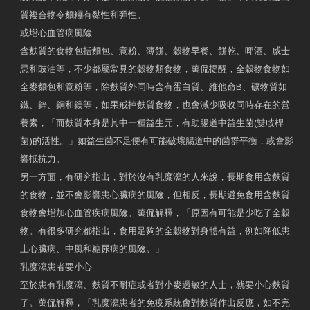
質複合物令麵糰有黏性和彈性。
或增心血管病風險
含麩質的食物包括麵包、意粉、薄餅、穀物早餐、餅乾、啤酒、威士
忌和豉油等，不少都屬常見的穀物類食物，萬侃提醒，全穀物食物如
全麥麵包和意粉等，除麩質外同時含有蛋白質、維他命B、礦物質如
鐵、鋅、銅和鎂等，如果戒掉麩質食物，也會減少吸收同時存在的營
養素，「而麩質本身是其中一種益生元，有助腸道中益生菌(雙歧桿
菌)的活性。」如益生菌不足便有可能破壞腸道中的菌群平衡，或會影
響抵抗力。
另一方面，有研究指出，對於沒有乳糜瀉的人來說，長期食用含麩質
的食物，並不會影響患心臟病的風險，但相反，長期避免食用含麩質
食物會增加心血管疾病風險。萬侃解釋，「原因有可能是少吃了全穀
物。有很多研究都指出，食用足夠的全穀物對身體有益，例如降低患
上心臟病、中風和糖尿病的風險。」
乳糜瀉患者要小心
至於患有乳糜瀉、麩質不耐症或者對小麥過敏的人士，就要小心麩質
了。萬侃解釋，「乳糜瀉患者的免疫系統會對麩質作出反應，如不完