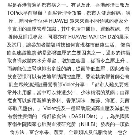
壓是香港普遍的都市病之一。有見及此，香港經濟日報及
TOPick早前舉辦「血壓管理全攻略．都市人健康解碼」講
座，聯同合作伙伴 HUAWEI 邀來來自不同領域的專家分
享實用的血壓管理知識，其中包括中醫師、運動教練、營
養師及睡眠專家；同場亦有 HUAWEI WATCH D2的展示
及試用，讓參加者體驗科技如何實現都市健康生活。 健康
飲食建議推薦 鈉是影響血壓的主要因素之一，過多的鈉攝
取會導致體內水分滯留，增加血容量，從而令血壓上升，
而鉀能促進腎臟排出多餘的鈉，從而降低血壓，因此改善
飲食習慣可以有效地幫助調控血壓。香港執業營養師公會
副主席兼澳洲註冊營養師Violet分享：「都市人難免要經
常外出用膳，當中可以揀選少汁、少味精湯的菜餚；自家
煮食可以多用新鮮的香料、香菜調味，如蒜、洋蔥、芫茜
等取代鹽份。」 Violet提及一種幫助緩減高血壓及減低患
有慢性疾病的「得舒飲食法（DASH Diet）」，為美國國
家衛生院國家心肺與血液研究所（NHLBI）發表的一項飲
食方法，富含水果、蔬菜、全穀類以及低脂食物，包含