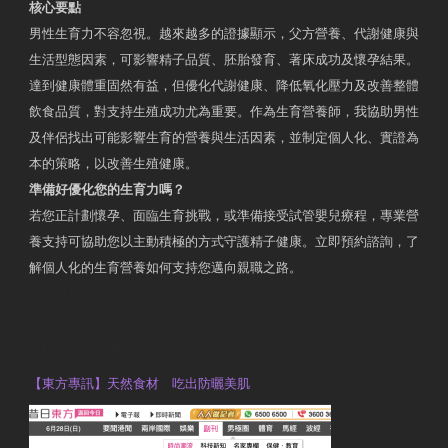
核心要點
男性生育力不容忽視。越來越多的證據顯示，父方營養、代謝健康與
生活型態因素，可影響精子品質、胚胎發育、著床成功及懷孕結果。
達到健康體重固然有益，但優化代謝健康、降低氧化壓力及改善整體
飲食品質，對支持生殖成功尤為重要。作為生育營養師，我協助男性
及伴侶找出可能影響生育的營養與生活因素，並制定個人化、實證為
本的策略，以改善生殖健康。
準備好優化您的生育力嗎？
若您正計劃懷孕、面臨生育挑戰，或準備接受試管嬰兒療程，專業營
養支持可協助您以主動積極的方式守護精子健康。立即預約諮詢，了
解個人化的生育營養如何支持您邁向親職之路。
Contact Us
OTP Violet Man Registered Dietitian
【東方專訊】天然食材 吃出防曬美肌