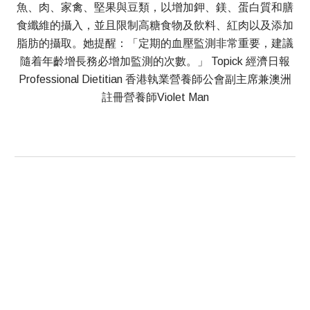
魚、肉、家禽、堅果與豆類，以增加鉀、鎂、蛋白質和膳
食纖維的攝入，並且限制高糖食物及飲料、紅肉以及添加
脂肪的攝取。她提醒：「定期的血壓監測非常重要，建議
隨着年齡增長務必增加監測的次數。」 Topick 經濟日報
Professional Dietitian 香港執業營養師公會副主席兼澳洲
註冊營養師Violet Man