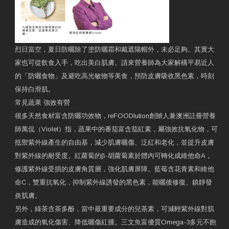
烈日當空，夏日防曬除了塗防曬霜和戴遮陽帽外，未必足夠。其實大
家也可從飲食入手，吃出美白肌膚。請來營養師為大家解構平易近人
的「防曬食物」及避吃高光敏物等美食，預防皮膚吸收黑色素，時刻
保持白滑肌。
常見蔬果 強效有營
很多天然食材富含防曬功效物，reFOODlution創辧人兼澳洲註冊營養
師萬侃（Violet）指，蔬果中的番茄富含茄紅素，屬強效抗氧化物，可
抵禦紫外線產生的自由基，減少肌膚曬傷、泛紅和老化，並提升皮膚
對紫外線的耐受度。紅蘿蔔的β-胡蘿蔔素於體內可轉化成維他命A，
修護紫外線受損的皮膚角質層，強化肌膚屏障。藍莓含花青素和維他
命C，雙重抗氧化，抑制紫外線誘發的黑色素，能曬後修復、鎮靜發
炎肌膚。
另外，綠茶含茶多酚，當中最重要成分的兒茶素，可減輕紫外線對肌
膚造成的氧化傷害、降低曬傷紅腫。三文魚富優質Omega-3多元不飽