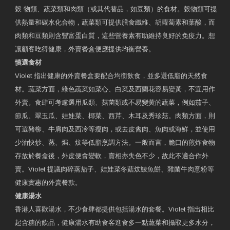
穀 物類、蔬菜類和肉類（或其代替品，如豆類）的食材。穀物類可提
供熱量和碳水化合物，蔬菜類可提供膳食纖維、胡蘿蔔素和葉酸，而
肉類和豆類則含豐富蛋白質，這些營養素有助維持良好的免疫力。想
讓顧客吃得健康，外賣餐盒便應提供均衡營養。
慎選食材
Violet 指出健康的外賣餐盒要配合均衡飲食，並多選低脂的天然食
材。蔬菜方面，綠色蔬菜如菜心、白菜及西蘭花容易變黃，不宜用作
外賣。食肆可考慮選用瓜類、菇菌類或不易變黃的蔬菜，例如茄子、
節瓜、翠玉瓜、娃娃菜、椰菜、西芹、木耳及秀珍菇。肉類方面，則
可選豬柳、牛肩肉及西冷等瘦肉，或去皮禽肉、魚肉或海鮮，並使用
少油快炒、蒸、焗、炆等低脂烹調方法。一般而言，脆口的煎炸食物
存放於餐盒後，外皮便會變軟，賣相亦失色不少，故此不適合作外
賣。Violet 提議肉碎蒸茄子、娃娃菜冬菇炆鯪魚餅、雜菌牛肉意粉等
健康實惠的外賣餐款。
健康湯水
香港人喜歡湯水，不少食肆都提供包括湯水的套餐。Violet 指出相比
起含糖的飲品，健康湯水有助食客進食多一點蔬菜和攝取更多水分，