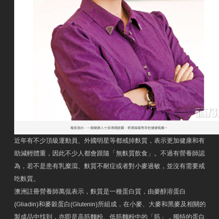
近年有不少頂級運動員、外國明星等都戒掉麩質，表示更加健康和有
助減輕體重，因此不少人都會跟隨「無麩質飲食」。不過有營養師認
為，若不是患有乳糜瀉、麩質不耐症或者對小麥過敏，並沒有需要戒
吃麩質。
澳洲註冊營養師萬侃表示，麩質是一種蛋白質，由麥醇溶蛋白
(Gliadin)和麥穀蛋白(Glutenin)所組成，在小麥、大麥和黑麥及相關的
製成品中找到，亦即是高筋麵粉、低筋麵粉中的「筋」，獨特的蛋白