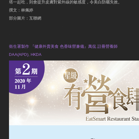
塔一起吃，則會提升皮膚對紫外線的敏感度，令美白防曬失效。
撰文：林佩婷
部分圖片：互聯網
原文網址：天然食材 吃出防曬美肌 | 東方日報 | 副刊
Contact Us
衛生署製作 『健康外賣美食 色香味營兼備』萬侃 註冊營養師
DAA(APD), HKDA