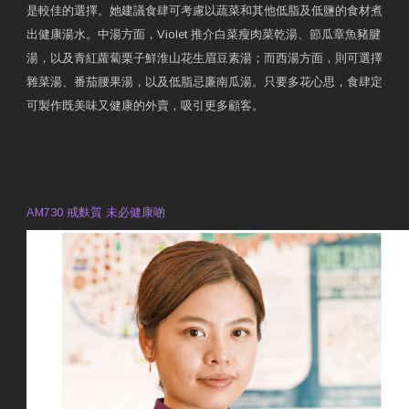
是較佳的選擇。她建議食肆可考慮以蔬菜和其他低脂及低鹽的食材煮
出健康湯水。中湯方面，Violet 推介白菜瘦肉菜乾湯、節瓜章魚豬腱
湯，以及青紅蘿蔔栗子鮮淮山花生眉豆素湯；而西湯方面，則可選擇
雜菜湯、番茄腰果湯，以及低脂忌廉南瓜湯。只要多花心思，食肆定
可製作既美味又健康的外賣，吸引更多顧客。
衛生署製作 星級有營食肆
預約註冊營養師 Violet Man
專業範疇
AM730 戒麩質 未必健康啲