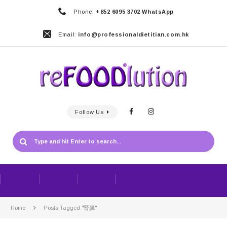
Phone:
+852 6095 3702 WhatsApp
Email:
info@professionaldietitian.com.hk
Follow Us
Home
Posts Tagged "腎臟"