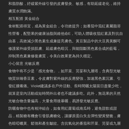
和脂肪酸，紓緩紫外線引發的皮膚發炎、敏感，有助延緩老化，維持
膚質水潤飽滿。
相互配搭 黃金組合
食材配搭得宜，成為黃金組合，令功效提升；如番茄中茄紅素屬脂溶
性營養，配堅果的健康油脂與維他命E，可助人體吸收茄紅素及對抗自
由基，高效減少黑色素生成兼提亮膚色。黃豆製品中的大豆異黃酮可
修護紫外線受損肌膚、延緩膚色暗沉，與能阻斷黑色素合成的藍莓，
抑制黑色素兼修復膚質，令美白效果更為持久穩定。
小心留意 光敏反應
食物中有不少是「感光食物」，如芹菜、芫荽和九層塔，含典型光敏
物質呋喃香豆素，令皮膚對紫外線的反應變強，加速黑色素沉澱、引
發紅腫癢痛。Violet建議多在戶外活動、長時間曬太陽當日盡量少吃，
就算是室內活動或短時間外出者也不建議多吃。此外，無花果的天然
光敏合物含量偏高，大量食用後暴曬，易誘發光敏反應。
防曬食物中也有相沖組合，如食用紅蘿蔔或南瓜時，避免甜飲或甜
品，精製糖有機會引發肌膚糖化，讓膠原蛋白失去彈性變黃變脆，膚
色暗啞蠟黃、鬆弛和產生皺紋。含抗氧化的番茄和芹菜、芫荽或九層