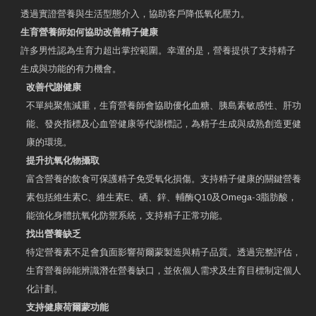
透過實證營養與生活型態介入，協助客戶降低氧化壓力。
生育營養師如何協助改善精子健康
許多男性認為生育力超出掌控範圍。幸運的是，營養提供了支持精子
生成與功能的有力機會。
改善代謝健康
不單純聚焦減重，生育營養師會協助優化血糖、胰島素敏感性、肝功
能、發炎指標及心血管健康等代謝標記，為精子生成與成熟創造更健
康的環境。
提升抗氧化物攝取
富含營養的飲食可保護精子免受氧化損傷。支持精子健康的關鍵營養
素包括維生素C、維生素E、硒、鋅、輔酶Q10及Omega-3脂肪酸，
能強化身體抗氧化防禦系統，支持精子正常功能。
找出營養缺乏
特定營養素不足會負面影響荷爾蒙製造與精子品質。透過完整評估，
生育營養師能辨識潛在營養缺口，並依個人需求及生育目標制定個人
化計劃。
支持健康荷爾蒙功能