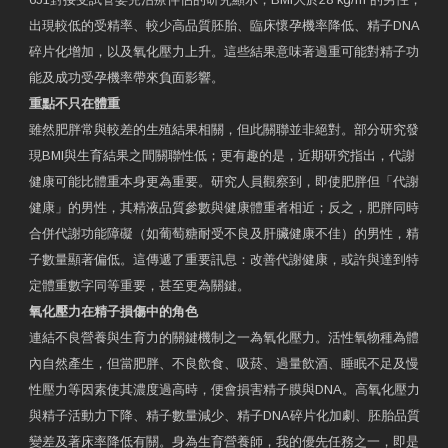
出現較低的受精率、較少高品質胚胎、臨床懷孕機率降低、精子DNA
碎片化增加，以及氧化壓力上升。這些結果意味著過重可能對精子功
能及成功受孕機率帶來負面影響。
重點不只在體重
雖然肥胖常與較差的生殖結果相關，但此關聯並非絕對。部分研究發
現BMI與生育結果之間關聯性低；更有趣的是，近期研究指出，代謝
健康可能比體重本身更為重要。研究人員觀察到，即使肥胖但「代謝
健康」的男性，其精液品質參數與健康體重者相近；反之，肥胖同時
合併代謝功能障礙（如葡萄糖耐受不良及肝臟健康不佳）的男性，精
子數量顯著偏低。這傳遞了重要訊息：改善代謝健康，或許與達到特
定體重數字同等重要，甚至更為關鍵。
氧化壓力在精子損傷中的角色
連結不良營養與生育力的關鍵機制之一為氧化壓力。活性氧物種為體
內自然產生，但當肥胖、不良飲食、吸菸、過量飲酒、睡眠不足及慢
性壓力等因素使其濃度過高時，便會損害精子膜與DNA。高氧化壓力
與精子活動力下降、精子數量減少、精子DNA碎片化加劇、胚胎品質
變差及著床率降低有關。身為生育營養師，我的優先任務之一，即是