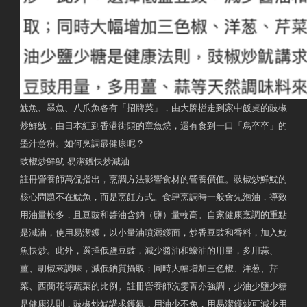
魷魚、墨魚、八爪魚各有「招牌菜」，由大牌檔走到家中飯桌的豉椒
炒鮮魷，由日本紅到香港街頭的章魚燒，還有食到一口「烏卒卒」的
墨汁意粉。如何烹調最健康呢？
豉椒炒鮮魷 易潔鑊快炒減油
註冊營養師萬侃指出，烹調方法影響食材的營養價值。豉椒炒鮮魷的
核心問題不在魷魚，而是烹飪方式。食肆烹調時一般會先泡油，導致
用油量較多，且豆豉和醬油含鈉（鹽）量較高。自家健康烹調的重點
是減油，使用易潔鑊，以小量油噴灑鑊面，炒香豆豉和香料，加入魷
魚快炒。此外，選擇低鹽豆豉，減少醬油和蠔油的用量，多用蒜、
薑、胡椒來調味，減低鈉質攝取；同時大幅增加三色椒、洋葱、芹
菜、西蘭花等蔬菜的比例。註冊營養師冼雯菁亦強調，少油少鹽少糖
是健康法則，豉椒炒魷講求鑊氣，用油少不免，用易潔鑊炒可減少用