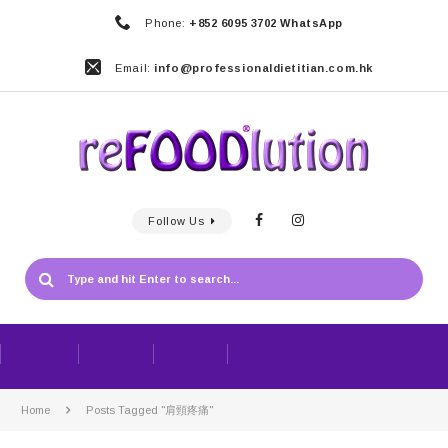
Phone:
+852 6095 3702 WhatsApp
Email:
info@professionaldietitian.com.hk
Follow Us
Home
Posts Tagged "肩頸疼痛"