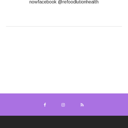
nowfacebook @refoodlutionhealth