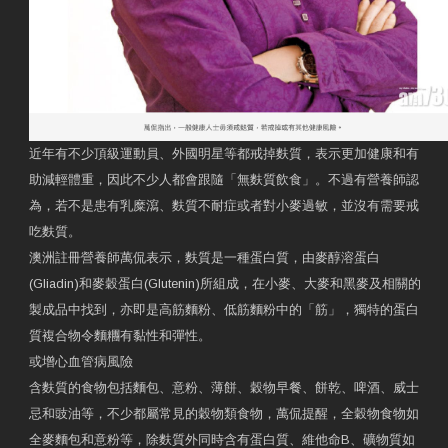
近年有不少頂級運動員、外國明星等都戒掉麩質，表示更加健康和有
助減輕體重，因此不少人都會跟隨「無麩質飲食」。不過有營養師認
為，若不是患有乳糜瀉、麩質不耐症或者對小麥過敏，並沒有需要戒
吃麩質。
澳洲註冊營養師萬侃表示，麩質是一種蛋白質，由麥醇溶蛋白
(Gliadin)和麥穀蛋白(Glutenin)所組成，在小麥、大麥和黑麥及相關的
製成品中找到，亦即是高筋麵粉、低筋麵粉中的「筋」，獨特的蛋白
質複合物令麵糰有黏性和彈性。
或增心血管病風險
含麩質的食物包括麵包、意粉、薄餅、穀物早餐、餅乾、啤酒、威士
忌和豉油等，不少都屬常見的穀物類食物，萬侃提醒，全穀物食物如
全麥麵包和意粉等，除麩質外同時含有蛋白質、維他命B、礦物質如