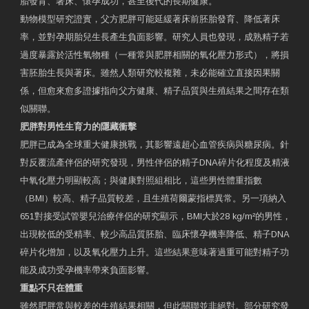
胎發育、著床、懷孕成功，甚至後代的長期健康。
動物模型研究證實，父方肥胖可能延緩著床前胚胎發育、降低著床
率，並對孕期胎兒生長產生負面影響。研究人員也發現，成熟精子若
過度暴露於活性氧物種（一種常與肥胖相關的氧化壓力形式），將損
害胚胎生長與著床。雖然人類研究較複雜，未必能確立直接因果關
係，但愈來愈多證據指向父方健康、精子品質與生殖結果之間存在類
似關聯。
肥胖對男性生育力的隱藏衝擊
肥胖已成為全球重大健康挑戰，其影響遠超心血管疾病與糖尿病。針
對反覆流產伴侶的研究發現，男性伴侶的精子DNA碎片化程度及精液
中氧化壓力明顯較高；與健康對照組相比，這些男性體重指數
（BMI）較高、精子品質較差，且生殖荷爾蒙指標異常。另一項納入
651對接受試管嬰兒治療伴侶的研究顯示，BMI大於28 kg/m²的男性，
出現較低的受精率、較少高品質胚胎、臨床懷孕機率降低、精子DNA
碎片化增加，以及氧化壓力上升。這些結果意味著過重可能對精子功
能及成功受孕機率帶來負面影響。
重點不只在體重
雖然肥胖常與較差的生殖結果相關，但此關聯並非絕對。部分研究發