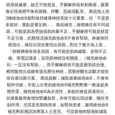
經系統健康，缺乏可致貧血、手腳麻痹或有刺痛感，嚴重
會出現身體平衡有困難、抑鬱、思緒混亂等。 萬侃指上述
3種維他命B都對維持健康神經系統十分重要，但「不是愈
多愈好，重點是要足夠」。 萬侃補充，身體痛症有不同成
因，可能是因為勞損或肌肉量不足，手腳麻痹可能是鎂質
不足引致，此類情况補充維他命B不會有幫助。林健偉同
樣指出，痛症出現先要找出原因，對症下藥方為上策，
「頸梗膊痛有很多原因，有可能是肌肉繃緊、姿勢不正
確、用電話過多，這些跟神經沒有關係，（補充維他命
B）一定沒有幫助」。而手腳麻痹有可能是腕管綜合徵、
椎間盤突出或腰骨退化壓住神經，需要經醫生診斷才能安
排合適治療方案。 萬侃提醒，攝取過量維他命B，不會有
額外功效，市面上出售的維他命B補充劑劑量一般遠超身
體所需，雖然維他命B為水溶性，多餘的會從尿液排出，
但過量服用會增加腎臟負荷，亦有可能出現頭暈、嘔吐等
副作用。尤其是長期病患者，如腎病患者，服用維他命B
補充劑前應諮詢專業人士意見。 可從穀物肉類海鮮攝取