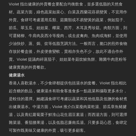
Violet 指出健康的外賣餐盒要配合均衡飲食，並多選低脂的天然食
材。蔬菜方面，綠色蔬菜如菜心、白菜及西蘭花容易變黃，不宜用作
外賣。食肆可考慮選用瓜類、菇菌類或不易變黃的蔬菜，例如茄子、
節瓜、翠玉瓜、娃娃菜、椰菜、西芹、木耳及秀珍菇。肉類方面，則
可選豬柳、牛肩肉及西冷等瘦肉，或去皮禽肉、魚肉或海鮮，並使用
少油快炒、蒸、焗、炆等低脂烹調方法。一般而言，脆口的煎炸食物
存放於餐盒後，外皮便會變軟，賣相亦失色不少，故此不適合作外
賣。Violet 提議肉碎蒸茄子、娃娃菜冬菇炆鯪魚餅、雜菌牛肉意粉等
健康實惠的外賣餐款。
健康湯水
香港人喜歡湯水，不少食肆都提供包括湯水的套餐。Violet 指出相比
起含糖的飲品，健康湯水有助食客進食多一點蔬菜和攝取更多水分，
是較佳的選擇。她建議食肆可考慮以蔬菜和其他低脂及低鹽的食材煮
出健康湯水。中湯方面，Violet 推介白菜瘦肉菜乾湯、節瓜章魚豬腱
湯，以及青紅蘿蔔栗子鮮淮山花生眉豆素湯；而西湯方面，則可選擇
雜菜湯、番茄腰果湯，以及低脂忌廉南瓜湯。只要多花心思，食肆定
可製作既美味又健康的外賣，吸引更多顧客。