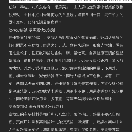
魷魚、墨魚、八爪魚各有「招牌菜」，由大牌檔走到家中飯桌的豉椒
炒鮮魷，由日本紅到香港街頭的章魚燒，還有食到一口「烏卒卒」的
墨汁意粉。如何烹調最健康呢？
豉椒炒鮮魷 易潔鑊快炒減油
註冊營養師萬侃指出，烹調方法影響食材的營養價值。豉椒炒鮮魷的
核心問題不在魷魚，而是烹飪方式。食肆烹調時一般會先泡油，導致
用油量較多，且豆豉和醬油含鈉（鹽）量較高。自家健康烹調的重點
是減油，使用易潔鑊，以小量油噴灑鑊面，炒香豆豉和香料，加入魷
魚快炒。此外，選擇低鹽豆豉，減少醬油和蠔油的用量，多用蒜、
薑、胡椒來調味，減低鈉質攝取；同時大幅增加三色椒、洋葱、芹
菜、西蘭花等蔬菜的比例。註冊營養師冼雯菁亦強調，少油少鹽少糖
是健康法則，豉椒炒魷講求鑊氣，用油少不免，用易潔鑊炒可減少用
油；同時調節豆豉用量，多用薑、蒜等天然調味料來增加風味。
章魚燒加菜 海苔粉鰹魚粉代醬料
章魚燒的主要材料是麵粉和八爪魚粒。萬侃指出，熱量主要來自麵
糊、烹飪用油量和高脂醬汁（如蛋黄醬、照燒醬）。建議在麵糊中加
入全麥粉或蔬菜碎，增加膳食纖維；並奉行少醬原則。冼雯菁亦建