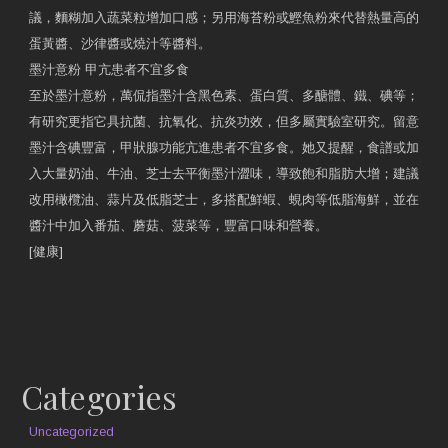
議，麵糊加入蔬菜粒增加口感；另用海苔粉或鰹魚粉來代替熱量高的
蛋黃醬、沙律醬或燒汁等醬料。
墨汁意粉 甲亢患者不宜多食
至於墨汁意粉，萬侃指墨汁含黑色素、蛋白質、多醣體、鐵、碘等；
有研究更指它具抗菌、抗氧化、抗炎功效，但多屬實驗室研究。留意
墨汁含碘豐富，甲狀腺功能亢進患者不宜多食。她又提醒，食譜或加
入大量奶油、牛油、芝士去平衡墨汁澀味，導致飽和脂肪大增；建議
改用橄欖油、蒜片及低脂芝士，多搭配鮮蝦、蜆肉等低脂海鮮，並在
醬汁中加入番茄、蘑菇、菠菜等，豐富口味和營養。
[健康]
原文網址
約見營養師
Categories
Uncategorized