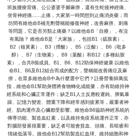
班族腰痠背痛、公公婆婆手腳麻痹，還有生蛇後神經痛、
坐骨神經痛……止痛，大家第一時間想到止痛消炎藥；而
坊間有維他命B補充劑聲稱能修復神經，改善麻痹、刺痛
等問題，它是否另類止痛藥？以維他命B「自療」，有沒
有風險？ 維他命B是「大家族」，包括B1（硫胺素）、
B2（核黃素）、B3（煙酸）、B5（泛酸）、B6（吡多
醇）、B7（生物素）、B9（葉酸）和B12（多種鈷胺
素），合共8個成員。B1、B6、B12助保神經健康 以維他
命B1、B6及B12組合而成的配方，聲稱能改善痛症及麻
痹，在眾多維他命B中為什麼選中它們？註冊營養師萬侃
指，維他命B1幫助身體將食物轉化成能量，亦有助維持神
經系統和心臟正常運作；缺乏B1人士反應較遲鈍、脾氣暴
躁、記憶力變差、體重下降和經常感到疲累等，嚴重者神
經、肌肉運作及心臟都受影響。維他命B6協助神經系統的
傳導功能、製造血紅素，以及維持免疫系統運作正常，亦
對腦部發展很重要，缺乏者可能會貧血、頭痛、長暗瘡和
情緒低落等。維他命B12幫助製造紅血球、維持細胞和神