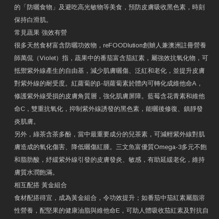
的「防曬食物」及避吃高光敏物等美食，預防皮膚吸收黑色素，時刻
保持白滑肌。
常見蔬果 強效有營
很多天然食材富含防曬功效物，reFOODlution創辧人兼澳洲註冊營養
師萬侃（Violet）指，蔬果中的番茄富含茄紅素，屬強效抗氧化物，可
抵禦紫外線產生的自由基，減少肌膚曬傷、泛紅和老化，並提升皮膚
對紫外線的耐受度。紅蘿蔔的β-胡蘿蔔素於體內可轉化成維他命A，
修護紫外線受損的皮膚角質層，強化肌膚屏障。藍莓含花青素和維他
命C，雙重抗氧化，抑制紫外線誘發的黑色素，能曬後修復、鎮靜發
炎肌膚。
另外，綠茶含茶多酚，當中最重要成分的兒茶素，可減輕紫外線對肌
膚造成的氧化傷害、降低曬傷紅腫。三文魚富優質Omega-3多元不飽
和脂肪酸，紓緩紫外線引發的皮膚發炎、敏感，有助延緩老化，維持
膚質水潤飽滿。
相互配搭 黃金組合
食材配搭得宜，成為黃金組合，令功效提升；如番茄中茄紅素屬脂溶
性營養，配堅果的健康油脂與維他命E，可助人體吸收茄紅素及對抗自