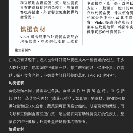
在抗疫新常態下，港人從食肆訂購外賣已成為一種普遍的做法。不少
人吃外賣時，也希望吃得健康一點。想了解如何以「健康外賣」作賣
點，吸引食客光顧，不妨參考註冊營養師萬侃（Violet）的心得。
均衡營養
食物種類不同，營養素也各異。食肆 製 作 外 賣 餐 盒 時， 宜 包 括
穀 物類、蔬菜類和肉類（或其代替品，如豆類）的食材。穀物類可提
供熱量和碳水化合物，蔬菜類可提供膳食纖維、胡蘿蔔素和葉酸，而
肉類和豆類則含豐富蛋白質，這些營養素有助維持良好的免疫力。想
讓顧客吃得健康，外賣餐盒便應提供均衡營養。
慎選食材