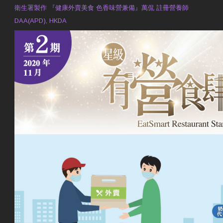
衛生署製作 『健康外賣美食 色香味營兼備』萬侃 註冊營養師
DAA(APD), HKDA