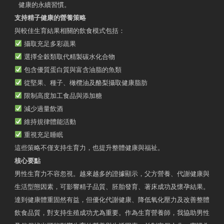
健康的永續習慣。
支持精子健康的營養策略
與較佳生育結果相關的飲食模式包括：
攝取充足多彩蔬果
選擇全穀類取代精製碳水化合物
包含優質蛋白質與富含油脂的魚類
從堅果、種子、橄欖油及酪梨攝取健康脂肪
限制高度加工食品與添加糖
減少過量飲酒
維持規律體能活動
重視充足睡眠
這些策略不僅支持生育力，也提升整體健康與福祉。
核心要點
男性生育力不容忽視。越來越多的證據顯示，父方營養、代謝健康與
生活型態因素，可影響精子品質、胚胎發育、著床成功及懷孕結果。
達到健康體重固然有益，但優化代謝健康、降低氧化壓力及改善整體
飲食品質，對支持生殖成功尤為重要。作為生育營養師，我協助男性