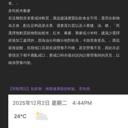
食。」
多吃糙米藜麥
若這幾類患者要戒掉麩質，萬侃建議應緊貼飲食金字塔，選用全穀物
為主食，配合足夠蔬菜水果、適量蛋白質以及小量鹽、油、糖，「而
選擇無麩質穀物類如糙米、紅米、藜麥、蕎麥或小米時，建議少選擇
經過加工處理的，因為油分和糖分相對較高，卡路里會更高。」萬侃
最後提醒，長期戒口容易造成營養不均衡，甚至營養不良，因此非必
要情況下都不應亂戒口，要戒口時亦最好諮詢註冊營養師的意見，以
確保營養均衡。
AM730
執業註冊營養師 Violet Man
【明報專訊】知多啲：炮製健康版炒鮮魷、章魚燒