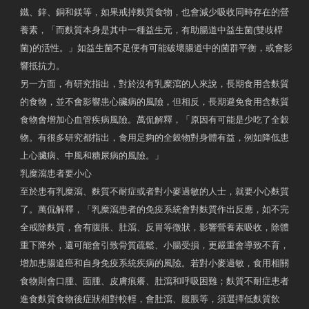
鐵、鋅、銅和鎂等，如果戒掉麩質食物，也會減少吸收同時存在的營
養素，「而麩質本身是其中一種益生元，有助腸道中益生菌(雙歧桿
菌)的活性。」如益生菌不足便有可能破壞腸道中的菌群平衡，或會影
響抵抗力。
另一方面，有研究指出，對於沒有乳糜瀉的人來說，長期食用含麩質
的食物，並不會影響患心臟病的風險，但相反，長期避免食用含麩質
食物會增加心血管疾病風險。萬侃解釋，「原因有可能是少吃了全穀
物。有很多研究都指出，食用足夠的全穀物對身體有益，例如降低患
上心臟病、中風和糖尿病的風險。」
乳糜瀉患者要小心
至於患有乳糜瀉、麩質不耐症或者對小麥過敏的人士，就要小心麩質
了。萬侃解釋，「乳糜瀉患者的免疫系統會對麩質作出反應，如不完
全戒除麩質，會有腹脹、肚瀉、反胃等徵狀，影響營養素吸收，除體
重下降外，還可能會引致骨質疏鬆、小腸受損，更嚴重會導致不育，
增加患腸道癌和自身免疫系統疾病的風險。若對小麥過敏，食用相關
食物則會口腫、面腫、皮膚痕癢、肚瀉和呼吸困難；麩質不耐症患者
進食麩質食物後症狀相對較輕，會肚瀉、腹脹等，須選擇低麩質飲