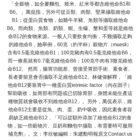
「全穀物，如全麥麵包、糙米、紅米等都含維他命B1和
B6。」萬侃指，另外可從豆類、肉類、堅果攝取維他命
B1；從蛋白質食物，如雞牛羊豬、魚類等攝取維他命
B6。而肉類、魚類、奶類、蜆、生蠔、蟹和蛋等就是維他
命B12的食物來源。一般人只要飲食均衡，不難攝取足夠
的維他命B，她舉例，60克（約半杯）穀物片（muesli）
含有0.5毫克維他命B1；100克豬肉有0.5毫克維他命B6，
而一條蕉就有0.7毫克維他命B6；100克牛肉有3微克維他
命B12。 然而，腸胃功能差、曾接受胃部手術、素食者、
長者要留意會否攝取不足維他命B12。林健偉解釋，「維
他命B12要靠胃中一種蛋白質intrinsic factor（內在因子）
幫助吸收，如胃部有問題或已切除胃部，身體未能生產這
種物質就會吸收不到維他命B12」。另外，萬侃表示，維
他命B12主要是從魚、肉、蛋、奶中吸收，因此素食者容
易缺乏維他命B12，「可以從額外添加了維他命B12的食
物，如一些穀物片、豆奶和麵包中攝取，有需要時可服用
補充劑」。文：李欣敏編輯：朱建勳明報原文Contact us