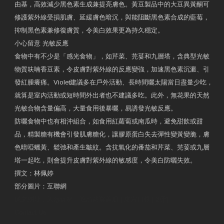
由基，高效減少黑色素生成兼提亮膚色。黃豆製品中的大豆異黃酮可
修護紫外線受損肌膚、延緩膚色暗沉，與能阻斷黑色素合成的藍莓，
抑制黑色素兼修復膚質，令美白效果更為持久穩定。
小心留意 光敏反應
食物中有不少是「感光食物」，如芹菜、芫荽和九層塔，含典型光敏
物質呋喃香豆素，令皮膚對紫外線的反應變強，加速黑色素沉澱、引
發紅腫癢痛。Violet建議多在戶外活動、長時間曬太陽當日盡量少吃，
就算是室內活動或短時間外出者也不建議多吃。此外，無花果的天然
光敏合物含量偏高，大量食用後暴曬，易誘發光敏反應。
防曬食物中也有相沖組合，如食用紅蘿蔔或南瓜時，避免甜飲或甜
品，精製糖有機會引發肌膚糖化，讓膠原蛋白失去彈性變黃變脆，膚
色暗啞蠟黃、鬆弛和產生皺紋。含抗氧化的番茄和芹菜、芫荽或九層
塔一起吃，則會提升皮膚對紫外線的敏感度，令美白防曬失效。
撰文：林佩婷
部分圖片：互聯網
原文網址：天然食材 吃出防曬美肌 | 東方日報 | 副刊
Contact Us