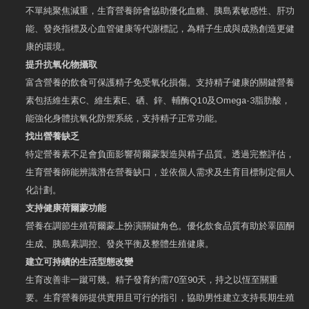
不單純聚焦減重，生育營養師會協助優化血糖、胰島素敏感性、肝功
能、發炎指標及心血管健康等代謝標記，為精子生成與成熟創造更健
康的環境。
提升抗氧化物攝取
富含營養的飲食可保護精子免受氧化損傷。支持精子健康的關鍵營養
素包括維生素C、維生素E、硒、鋅、輔酶Q10及Omega-3脂肪酸，
能強化身體抗氧化防禦系統，支持精子正常功能。
找出營養缺乏
特定營養素不足會負面影響荷爾蒙製造與精子品質。透過完整評估，
生育營養師能辨識潛在營養缺口，並依個人需求及生育目標制定個人
化計劃。
支持健康荷爾蒙功能
營養在調節生殖荷爾蒙上扮演關鍵角色。優化飲食品質有助於睪固酮
生成、胰島素調控、發炎平衡及整體生殖健康。
建立可持續的生活型態改變
生育改善非一蹴可幾。精子發育約需70至90天，持之以恆至關重
要。生育營養師提供實用且可行的指引，協助男性建立支持長期生殖