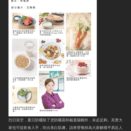
烈日當空，夏日防曬除了塗防曬霜和戴遮陽帽外，未必足夠。其實大
家也可從飲食入手，吃出美白肌膚。請來營養師為大家解構平易近人