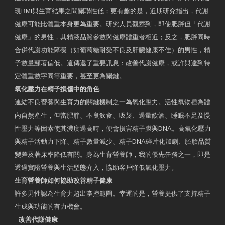
現BMI與生育結果之間關聯性低；更有趣的是，近期研究指出，代謝
健康可能比體重本身更為重要。研究人員觀察到，即使肥胖但「代謝
健康」的男性，其精液品質參數與健康體重者相近；反之，肥胖同時
合併代謝功能障礙（如葡萄糖耐受不良及肝臟健康不佳）的男性，精
子數量顯著偏低。這傳遞了重要訊息：改善代謝健康，或許與達到特
定體重數字同等重要，甚至更為關鍵。
氧化壓力在精子損傷中的角色
連結不良營養與生育力的關鍵機制之一為氧化壓力。活性氧物種為體
內自然產生，但當肥胖、不良飲食、吸菸、過量飲酒、睡眠不足及慢
性壓力等因素使其濃度過高時，便會損害精子膜與DNA。高氧化壓力
與精子活動力下降、精子數量減少、精子DNA碎片化加劇、胚胎品質
變差及著床率降低有關。身為生育營養師，我的優先任務之一，即是
透過實證營養與生活型態介入，協助客戶降低氧化壓力。
生育營養師如何協助改善精子健康
許多男性認為生育力超出掌控範圍。幸運的是，營養提供了支持精子
生成與功能的有力機會。
改善代謝健康