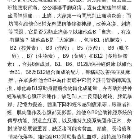
班族腰痠背痛、公公婆婆手腳麻痹，還有生蛇後神經痛、
坐骨神經痛……止痛，大家第一時間想到止痛消炎藥；而
坊間有維他命B補充劑聲稱能修復神經，改善麻痹、刺痛
等問題，它是否另類止痛藥？以維他命B「自療」，有沒
有風險？ 維他命B是「大家族」，包括B1（硫胺素）、
B2（核黃素）、B3（煙酸）、B5（泛酸）、B6（吡多
醇）、B7（生物素）、B9（葉酸）和B12（多種鈷胺
素），合共8個成員。B1、B6、B12助保神經健康 以維他
命B1、B6及B12組合而成的配方，聲稱能改善痛症及麻
痹，在眾多維他命B中為什麼選中它們？註冊營養師萬侃
指，維他命B1幫助身體將食物轉化成能量，亦有助維持神
經系統和心臟正常運作；缺乏B1人士反應較遲鈍、脾氣暴
躁、記憶力變差、體重下降和經常感到疲累等，嚴重者神
經、肌肉運作及心臟都受影響。維他命B6協助神經系統的
傳導功能、製造血紅素，以及維持免疫系統運作正常，亦
對腦部發展很重要，缺乏者可能會貧血、頭痛、長暗瘡和
情緒低落等。維他命B12幫助製造紅血球、維持細胞和神