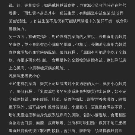
鐵、鋅、銅和鎂等，如果戒掉麩質食物，也會減少吸收同時存在的營
養素，「而麩質本身是其中一種益生元，有助腸道中益生菌(雙歧桿
菌)的活性。」如益生菌不足便有可能破壞腸道中的菌群平衡，或會影
響抵抗力。
另一方面，有研究指出，對於沒有乳糜瀉的人來說，長期食用含麩質
的食物，並不會影響患心臟病的風險，但相反，長期避免食用含麩質
食物會增加心血管疾病風險。萬侃解釋，「原因有可能是少吃了全穀
物。有很多研究都指出，食用足夠的全穀物對身體有益，例如降低患
上心臟病、中風和糖尿病的風險。」
乳糜瀉患者要小心
至於患有乳糜瀉、麩質不耐症或者對小麥過敏的人士，就要小心麩質
了。萬侃解釋，「乳糜瀉患者的免疫系統會對麩質作出反應，如不完
全戒除麩質，會有腹脹、肚瀉、反胃等徵狀，影響營養素吸收，除體
重下降外，還可能會引致骨質疏鬆、小腸受損，更嚴重會導致不育，
增加患腸道癌和自身免疫系統疾病的風險。若對小麥過敏，食用相關
食物則會口腫、面腫、皮膚痕癢、肚瀉和呼吸困難；麩質不耐症患者
進食麩質食物後症狀相對較輕，會肚瀉、腹脹等，須選擇低麩質飲