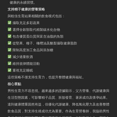
健康的永續習慣。
支持精子健康的營養策略
與較佳生育結果相關的飲食模式包括：
攝取充足多彩蔬果
選擇全穀類取代精製碳水化合物
包含優質蛋白質與富含油脂的魚類
從堅果、種子、橄欖油及酪梨攝取健康脂肪
限制高度加工食品與添加糖
減少過量飲酒
維持規律體能活動
重視充足睡眠
這些策略不僅支持生育力，也提升整體健康與福祉。
核心要點
男性生育力不容忽視。越來越多的證據顯示，父方營養、代謝健康與
生活型態因素，可影響精子品質、胚胎發育、著床成功及懷孕結果。
達到健康體重固然有益，但優化代謝健康、降低氧化壓力及改善整體
飲食品質，對支持生殖成功尤為重要。作為生育營養師，我協助男性