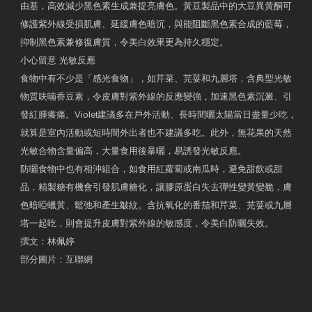
由基，高效減少黑色素生成兼提亮膚色。黃豆製品中的大豆異黃酮可
修護紫外線受損肌膚、延緩膚色暗沉，與能阻斷黑色素合成的藍莓，
抑制黑色素兼修復膚質，令美白效果更為持久穩定。
小心留意 光敏反應
食物中有不少是「感光食物」，如芹菜、芫荽和九層塔，含典型光敏
物質呋喃香豆素，令皮膚對紫外線的反應變強，加速黑色素沉澱、引
發紅腫癢痛。Violet建議多在戶外活動、長時間曬太陽當日盡量少吃，
就算是室內活動或短時間外出者也不建議多吃。此外，無花果的天然
光敏合物含量偏高，大量食用後暴曬，易誘發光敏反應。
防曬食物中也有相沖組合，如食用紅蘿蔔或南瓜時，避免甜飲或甜
品，精製糖有機會引發肌膚糖化，讓膠原蛋白失去彈性變黃變脆，膚
色暗啞蠟黃、鬆弛和產生皺紋。含抗氧化的番茄和芹菜、芫荽或九層
塔一起吃，則會提升皮膚對紫外線的敏感度，令美白防曬失效。
撰文：林佩婷
部分圖片：互聯網
原文網址：天然食材 吃出防曬美肌 | 東方日報 | 副刊
Contact Us