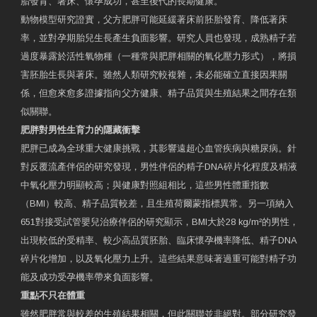
胎發育、著床、懷孕成功，甚至後代的長期健康。
動物模型研究證實，父方肥胖可能延緩著床前胚胎發育、降低著床
率，並對孕期胎兒生長產生負面影響。研究人員也發現，成熟精子若
過度暴露於活性氧物種（一種常與肥胖相關的氧化壓力形式），將損
害胚胎生長與著床。雖然人類研究較複雜，未必能確立直接因果關
係，但愈來愈多證據指向父方健康、精子品質與生殖結果之間存在類
似關聯。
肥胖對男性生育力的隱藏衝擊
肥胖已成為全球重大健康挑戰，其影響遠超心血管疾病與糖尿病。針
對反覆流產伴侶的研究發現，男性伴侶的精子DNA碎片化程度及精液
中氧化壓力明顯較高；與健康對照組相比，這些男性體重指數
（BMI）較高、精子品質較差，且生殖荷爾蒙指標異常。另一項納入
651對接受試管嬰兒治療伴侶的研究顯示，BMI大於28 kg/m²的男性，
出現較低的受精率、較少高品質胚胎、臨床懷孕機率降低、精子DNA
碎片化增加，以及氧化壓力上升。這些結果意味著過重可能對精子功
能及成功受孕機率帶來負面影響。
重點不只在體重
雖然肥胖常與較差的生殖結果相關，但此關聯並非絕對。部分研究發