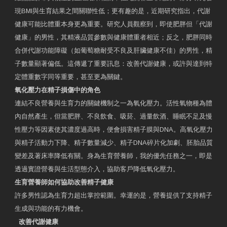
現BMI與生育結果之間關聯性低；更有趣的是，近期研究指出，代謝
健康可能比體重本身更為重要。研究人員觀察到，即使肥胖但「代謝
健康」的男性，其精液品質參數與健康體重者相近；反之，肥胖同時
合併代謝功能障礙（如葡萄糖耐受不良及肝臟健康不佳）的男性，精
子數量顯著偏低。這傳遞了重要訊息：改善代謝健康，或許與達到特
定體重數字同等重要，甚至更為關鍵。
氧化壓力在精子損傷中的角色
連結不良營養與生育力的關鍵機制之一為氧化壓力。活性氧物種為體
內自然產生，但當肥胖、不良飲食、吸菸、過量飲酒、睡眠不足及慢
性壓力等因素使其濃度過高時，便會損害精子膜與DNA。高氧化壓力
與精子活動力下降、精子數量減少、精子DNA碎片化加劇、胚胎品質
變差及著床率降低有關。身為生育營養師，我的優先任務之一，即是
透過實證營養與生活型態介入，協助客戶降低氧化壓力。
生育營養師如何協助改善精子健康
許多男性認為生育力超出掌控範圍。幸運的是，營養提供了支持精子
生成與功能的有力機會。
改善代謝健康