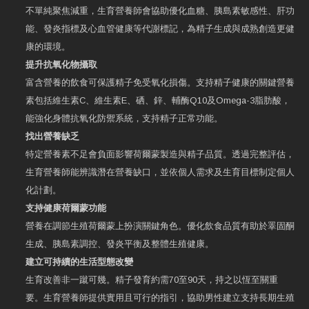
不單純聚焦減重，生育營養師會協助優化血糖、胰島素敏感性、肝功
能、發炎指標及心血管健康等代謝標記，為精子生成與成熟創造更健
康的環境。
提升抗氧化物攝取
富含營養的飲食可保護精子免受氧化損傷。支持精子健康的關鍵營養
素包括維生素C、維生素E、硒、鋅、輔酶Q10及Omega-3脂肪酸，
能強化身體抗氧化防禦系統，支持精子正常功能。
找出營養缺乏
特定營養素不足會負面影響荷爾蒙製造與精子品質。透過完整評估，
生育營養師能辨識潛在營養缺口，並依個人需求及生育目標制定個人
化計劃。
支持健康荷爾蒙功能
營養在調節生殖荷爾蒙上扮演關鍵角色。優化飲食品質有助於睪固酮
生成、胰島素調控、發炎平衡及整體生殖健康。
建立可持續的生活型態改變
生育改善非一蹴可幾。精子發育約需70至90天，持之以恆至關重
要。生育營養師提供實用且可行的指引，協助男性建立支持長期生殖