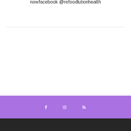
nowfacebook @refoodlutionhealth