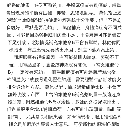
經系統健康，缺乏可致貧血、手腳麻痹或有刺痛感，嚴重
會出現身體平衡有困難、抑鬱、思緒混亂等。 萬侃指上述
3種維他命B都對維持健康神經系統十分重要，但「不是愈
多愈好，重點是要足夠」。 萬侃補充，身體痛症有不同成
因，可能是因為勞損或肌肉量不足，手腳麻痹可能是鎂質
不足引致，此類情况補充維他命B不會有幫助。林健偉同
樣指出，痛症出現先要找出原因，對症下藥方為上策，
「頸梗膊痛有很多原因，有可能是肌肉繃緊、姿勢不正
確、用電話過多，這些跟神經沒有關係，（補充維他命
B）一定沒有幫助」。而手腳麻痹有可能是腕管綜合徵、
椎間盤突出或腰骨退化壓住神經，需要經醫生診斷才能安
排合適治療方案。 萬侃提醒，攝取過量維他命B，不會有
額外功效，市面上出售的維他命B補充劑劑量一般遠超身
體所需，雖然維他命B為水溶性，多餘的會從尿液排出，
但過量服用會增加腎臟負荷，亦有可能出現頭暈、嘔吐等
副作用。尤其是長期病患者，如腎病患者，服用維他命B
補充劑前應諮詢專業人士意見。 可從穀物肉類海鮮攝取