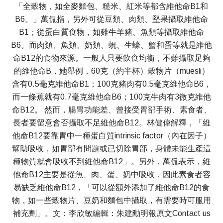
「全穀物，如全麥麵包、糙米、紅米等都含維他命B1和
B6。」萬侃指，另外可從豆類、肉類、堅果攝取維他命
B1；從蛋白質食物，如雞牛羊豬、魚類等攝取維他命
B6。而肉類、魚類、奶類、蜆、生蠔、蟹和蛋等就是維他
命B12的食物來源。一般人只要飲食均衡，不難攝取足夠
的維他命B，她舉例，60克（約半杯）穀物片（muesli）
含有0.5毫克維他命B1；100克豬肉有0.5毫克維他命B6，
而一條蕉就有0.7毫克維他命B6；100克牛肉有3微克維他
命B12。 然而，腸胃功能差、曾接受胃部手術、素食者、
長者要留意會否攝取不足維他命B12。林健偉解釋，「維
他命B12要靠胃中一種蛋白質intrinsic factor（內在因子）
幫助吸收，如胃部有問題或已切除胃部，身體未能生產這
種物質就會吸收不到維他命B12」。另外，萬侃表示，維
他命B12主要是從魚、肉、蛋、奶中吸收，因此素食者容
易缺乏維他命B12，「可以從額外添加了維他命B12的食
物，如一些穀物片、豆奶和麵包中攝取，有需要時可服用
補充劑」。文：李欣敏編輯：朱建勳明報原文Contact us