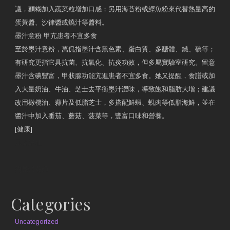
議，麵糊加入蔬菜粒增加口感；另用海苔粉或鰹魚粉來代替熱量高的
蛋黃醬、沙律醬或燒汁等醬料。
墨汁意粉 甲亢患者不宜多食
至於墨汁意粉，萬侃指墨汁含黑色素、蛋白質、多醣體、鐵、碘等；
有研究更指它具抗菌、抗氧化、抗炎功效，但多屬實驗室研究。留意
墨汁含碘豐富，甲狀腺功能亢進患者不宜多食。她又提醒，食譜或加
入大量奶油、牛油、芝士去平衡墨汁澀味，導致飽和脂肪大增；建議
改用橄欖油、蒜片及低脂芝士，多搭配鮮蝦、蜆肉等低脂海鮮，並在
醬汁中加入番茄、蘑菇、菠菜等，豐富口味和營養。
[健康]
原文網址
約見營養師
Categories
Uncategorized