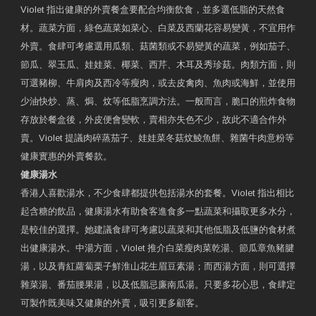
Violet 指出健康的外賣餐盒要配合均衡飲食，並多選低脂的天然食
材。蔬菜方面，綠色蔬菜如菜心、白菜及西蘭花容易變黃，不宜用作
外賣。食肆可考慮選用瓜類、菇菌類或不易變黃的蔬菜，例如茄子、
節瓜、翠玉瓜、娃娃菜、椰菜、西芹、木耳及秀珍菇。肉類方面，則
可選豬柳、牛肩肉及西冷等瘦肉，或去皮禽肉、魚肉或海鮮，並使用
少油快炒、蒸、焗、炆等低脂烹調方法。一般而言，脆口的煎炸食物
存放於餐盒後，外皮便會變軟，賣相亦失色不少，故此不適合作外
賣。Violet 提議肉碎蒸茄子、娃娃菜冬菇炆鯪魚餅、雜菌牛肉意粉等
健康實惠的外賣餐款。
健康湯水
香港人喜歡湯水，不少食肆都提供包括湯水的套餐。Violet 指出相比
起含糖的飲品，健康湯水有助食客進食多一點蔬菜和攝取更多水分，
是較佳的選擇。她建議食肆可考慮以蔬菜和其他低脂及低鹽的食材煮
出健康湯水。中湯方面，Violet 推介白菜瘦肉菜乾湯、節瓜章魚豬腱
湯，以及青紅蘿蔔栗子鮮淮山花生眉豆素湯；而西湯方面，則可選擇
雜菜湯、番茄腰果湯，以及低脂忌廉南瓜湯。只要多花心思，食肆定
可製作既美味又健康的外賣，吸引更多顧客。