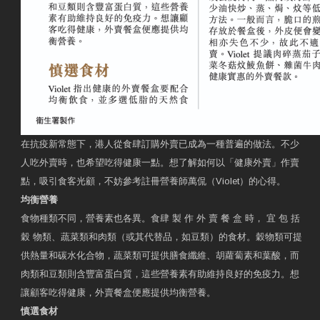
在抗疫新常態下，港人從食肆訂購外賣已成為一種普遍的做法。不少
人吃外賣時，也希望吃得健康一點。想了解如何以「健康外賣」作賣
點，吸引食客光顧，不妨參考註冊營養師萬侃（Violet）的心得。
均衡營養
食物種類不同，營養素也各異。食肆 製 作 外 賣 餐 盒 時， 宜 包 括
穀 物類、蔬菜類和肉類（或其代替品，如豆類）的食材。穀物類可提
供熱量和碳水化合物，蔬菜類可提供膳食纖維、胡蘿蔔素和葉酸，而
肉類和豆類則含豐富蛋白質，這些營養素有助維持良好的免疫力。想
讓顧客吃得健康，外賣餐盒便應提供均衡營養。
慎選食材