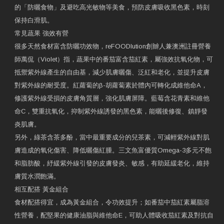
的「防曬食物」及避吃高光敏物等美食，預防皮膚吸收黑色素，時刻
保持白滑肌。
常見蔬果 強效有營
很多天然食材富含防曬功效物，reFOODlution創辧人兼澳洲註冊營養
師萬侃（Violet）指，蔬果中的番茄富含茄紅素，屬強效抗氧化物，可
抵禦紫外線產生的自由基，減少肌膚曬傷、泛紅和老化，並提升皮膚
對紫外線的耐受度。紅蘿蔔的β-胡蘿蔔素於體內可轉化成維他命A，
修護紫外線受損的皮膚角質層，強化肌膚屏障。藍莓含花青素和維他
命C，雙重抗氧化，抑制紫外線誘發的黑色素，能曬後修復、鎮靜發
炎肌膚。
另外，綠茶含茶多酚，當中最重要成分的兒茶素，可減輕紫外線對肌
膚造成的氧化傷害、降低曬傷紅腫。三文魚富優質Omega-3多元不飽
和脂肪酸，紓緩紫外線引發的皮膚發炎、敏感，有助延緩老化，維持
膚質水潤飽滿。
相互配搭 黃金組合
食材配搭得宜，成為黃金組合，令功效提升；如番茄中茄紅素屬脂溶
性營養，配堅果的健康油脂與維他命E，可助人體吸收茄紅素及對抗自