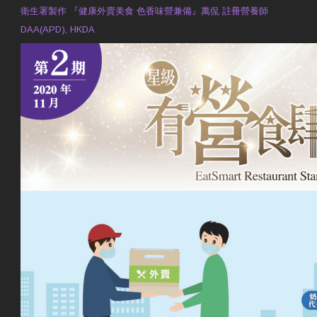
衛生署製作 『健康外賣美食 色香味營兼備』萬侃 註冊營養師
DAA(APD), HKDA