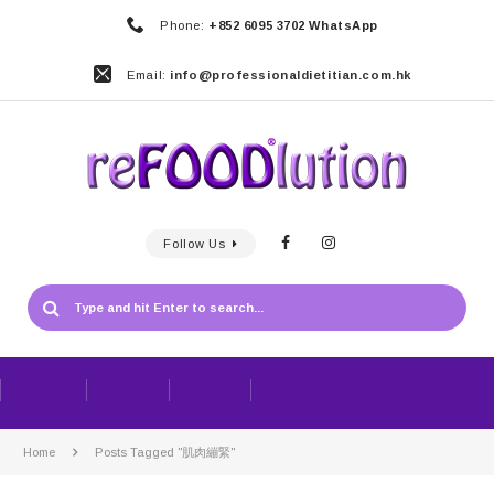
Phone:
+852 6095 3702 WhatsApp
Email:
info@professionaldietitian.com.hk
Follow Us
Home
Posts Tagged "肌肉繃緊"