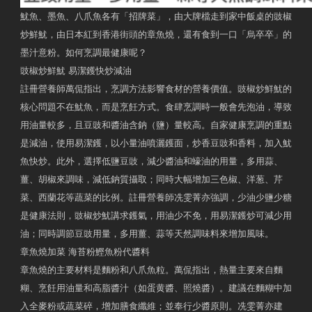
魷魚、墨魚、八爪魚各有「招牌菜」，由大牌檔走到家中飯桌的豉椒
炒鮮魷，由日本紅到香港街頭的章魚燒，還有食到一口「烏卒卒」的
墨汁意粉。如何烹調最健康呢？
豉椒炒鮮魷 易潔鑊快炒減油
註冊營養師萬侃指出，烹調方法影響食材的營養價值。豉椒炒鮮魷的
核心問題不在魷魚，而是烹飪方式。食肆烹調時一般會先泡油，導致
用油量較多，且豆豉和醬油含鈉（鹽）量較高。自家健康烹調的重點
是減油，使用易潔鑊，以小量油噴灑鑊面，炒香豆豉和香料，加入魷
魚快炒。此外，選擇低鹽豆豉，減少醬油和蠔油的用量，多用蒜、
薑、胡椒來調味，減低鈉質攝取；同時大幅增加三色椒、洋葱、芹
菜、西蘭花等蔬菜的比例。註冊營養師冼雯菁亦強調，少油少鹽少糖
是健康法則，豉椒炒魷講求鑊氣，用油少不免，用易潔鑊炒可減少用
油；同時調節豆豉用量，多用薑、蒜等天然調味料來增加風味。
章魚燒加菜 海苔粉鰹魚粉代醬料
章魚燒的主要材料是麵粉和八爪魚粒。萬侃指出，熱量主要來自麵
糊、烹飪用油量和高脂醬汁（如蛋黄醬、照燒醬）。建議在麵糊中加
入全麥粉或蔬菜碎，增加膳食纖維；並奉行少醬原則。冼雯菁亦建