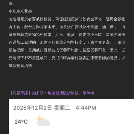
食。」
多吃糙米藜麥
若這幾類患者要戒掉麩質，萬侃建議應緊貼飲食金字塔，選用全穀物
為主食，配合足夠蔬菜水果、適量蛋白質以及小量鹽、油、糖，「而
選擇無麩質穀物類如糙米、紅米、藜麥、蕎麥或小米時，建議少選擇
經過加工處理的，因為油分和糖分相對較高，卡路里會更高。」萬侃
最後提醒，長期戒口容易造成營養不均衡，甚至營養不良，因此非必
要情況下都不應亂戒口，要戒口時亦最好諮詢註冊營養師的意見，以
確保營養均衡。
AM730
執業註冊營養師 Violet Man
【明報專訊】知多啲：炮製健康版炒鮮魷、章魚燒