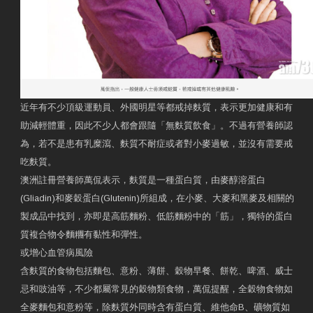
近年有不少頂級運動員、外國明星等都戒掉麩質，表示更加健康和有
助減輕體重，因此不少人都會跟隨「無麩質飲食」。不過有營養師認
為，若不是患有乳糜瀉、麩質不耐症或者對小麥過敏，並沒有需要戒
吃麩質。
澳洲註冊營養師萬侃表示，麩質是一種蛋白質，由麥醇溶蛋白
(Gliadin)和麥穀蛋白(Glutenin)所組成，在小麥、大麥和黑麥及相關的
製成品中找到，亦即是高筋麵粉、低筋麵粉中的「筋」，獨特的蛋白
質複合物令麵糰有黏性和彈性。
或增心血管病風險
含麩質的食物包括麵包、意粉、薄餅、穀物早餐、餅乾、啤酒、威士
忌和豉油等，不少都屬常見的穀物類食物，萬侃提醒，全穀物食物如
全麥麵包和意粉等，除麩質外同時含有蛋白質、維他命B、礦物質如