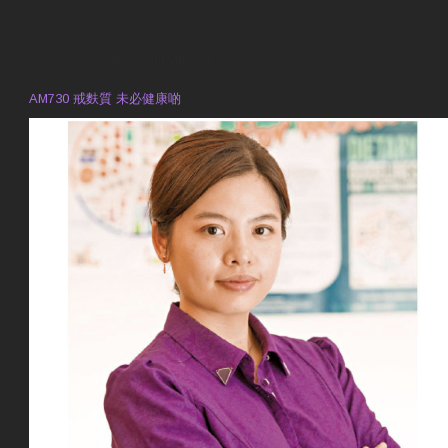
衛生署製作 星級有營食肆
預約註冊營養師 Violet Man
專業範疇
AM730 戒麩質 未必健康啲