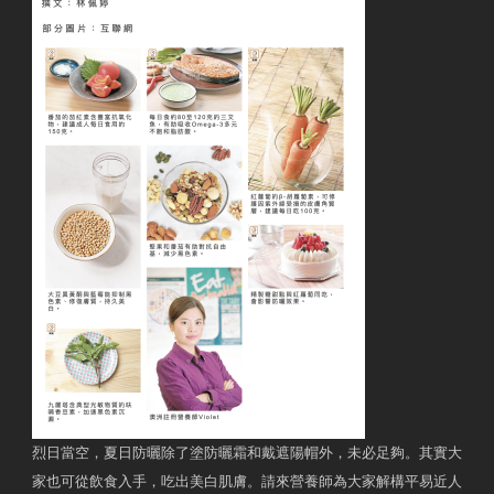
烈日當空，夏日防曬除了塗防曬霜和戴遮陽帽外，未必足夠。其實大
家也可從飲食入手，吃出美白肌膚。請來營養師為大家解構平易近人