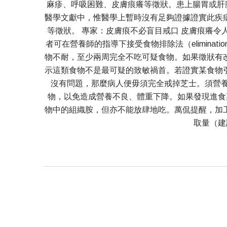
麻疹、呼吸困難、皮膚痕癢等徵狀。患上腸胃或肝臟
醫學文獻中，惟醫學上暫時沒有足夠證據證實此疾
等徵狀。 專家：皮膚痕不必盲目戒口 皮膚痕癢令人困擾
者可在營養師的指導下接受食物排除法（elimina
物不耐，至少兩周完全不吃可疑食物。如果徵狀有
示這類食物不是最可疑的致敏禍首。若證實某食物
沒有問題，那麼病人便毋須完全戒掉芝士。須營養
物，以免造成營養不良、體重下降。如果發現進食
物中的組織胺，但亦不能放肆地吃。萬侃提醒，加
取量（建