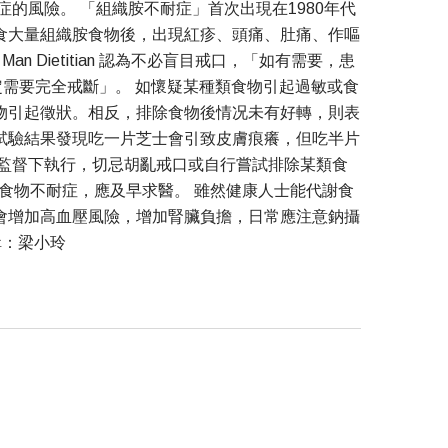
的風險。 「組織胺不耐症」首次出現在1980年代
食大量組織胺食物後，出現紅疹、頭痛、肚痛、作嘔
 Dietitian 認為不必盲目戒口，「如有需要，患
不一定需要完全戒斷」。 如懷疑某種類食物引起過敏或食
物引起徵狀。相反，排除食物後情况未有好轉，則表
試驗結果發現吃一片芝士會引致皮膚痕癢，但吃半片
的監督下執行，切忌胡亂戒口或自行嘗試排除某類食
食物不耐症，應及早求醫。 雖然健康人士能代謝食
會增加高血壓風險，增加腎臟負擔，日常應注意鈉攝
輯：梁小玲