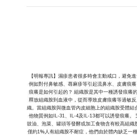
【明報專訊】濕疹患者很多時會主動戒口，避免進
例如對付鼻敏感、蕁麻疹等引起流鼻水、皮膚痕癢
痕癢是如何引起的？ 組織胺是其中一種誘發痕癢
釋放組織胺到血液中，從而導致皮膚痕癢等過敏反
織。當組織胺與微血管內皮細胞上的組織胺受體結
他物質例如IL-31、IL-4及IL-13都可以誘
豉油、泡菜、罐頭等發酵或加工食物含有較高組織
僅約1%人有組織胺不耐症，他們由於體內缺乏一種稱為