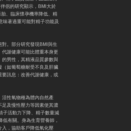
伴侶的研究顯示，BMI大於
質胚胎、臨床懷孕機率降低、精
意味著過重可能對精子功能及
對。部分研究發現BMI與生
，代謝健康可能比體重本身更
」的男性，其精液品質參數與
礙（如葡萄糖耐受不良及肝臟
重要訊息：改善代謝健康，或
。活性氧物種為體內自然產
不足及慢性壓力等因素使其濃
精子活動力下降、精子數量減
降低有關。身為生育營養師，
介入，協助客戶降低氧化壓