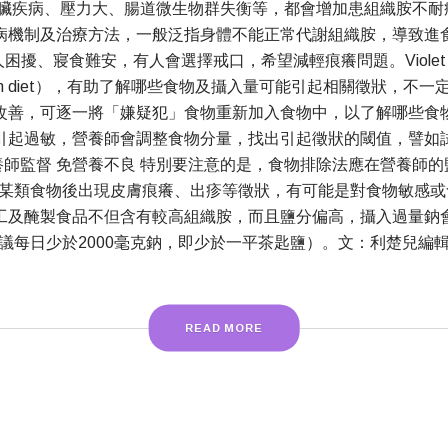
疾病、壓力大、腸道微生物群失衡等，都會增加患組織胺不耐症
病機制及治療方法，一般泛指身體不能正常代謝組織胺，導致進
、寢食難安，有人會選擇戒口，希望減輕痕癢問題。Violet Man
tion diet），有助了解哪些食物及攝入量可能引起相關徵狀，
改善，可逐一將「嫌疑犯」食物重新加入食物中，以了解哪些食
引起過敏，營養師會調整食物分量，找出引起徵狀的閾值，譬如
師監督 免營養不良 特別要注意的是，食物排除法應在營養師
某類食物後出現皮膚痕癢、出疹等徵狀，有可能是對食物敏感或
工及醃製食品不但含有較高組織胺，而且鹽分偏高，攝入過量鈉
議每日少於2000毫克鈉，即少於一平茶匙鹽）。文：利楚兒編
READ MORE