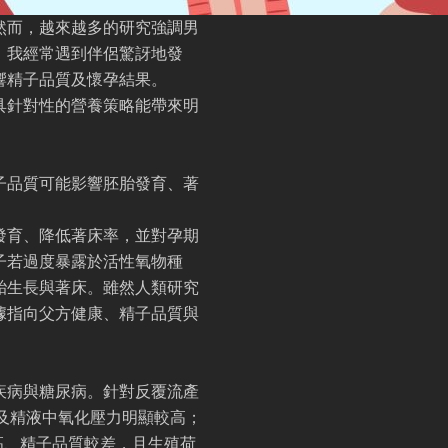
然而，越來越多的研究強調男
，我經常遇到伴侶驚訝地發
響精子品質及懷孕結果。
具針對性的營養策略能帶來明
子品質可能影響胚胎發育、著
發育、降低著床率，並對孕期
子若過度暴露於活性氧物種
胎生長與著床。雖然人類研究
據指向父方健康、精子品質與
疾病與糖尿病。針對反覆流產
及精液中氧化壓力明顯較高；
高、精子品質較差，且生殖荷