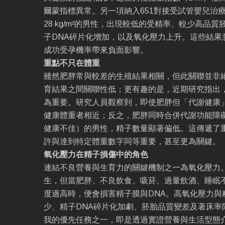
爾蒙指標異常。另一項納入651對接受試管嬰兒治療
28 kg/m²的男性，出現較低的受精率、較少高品
子DNA碎片化增加，以及氧化壓力上升。這些結果
成功受孕機率帶來負面影響。
重點不只在體重
雖然肥胖常與較差的生殖結果相關，但此關聯並非絕
育結果之間關聯性低；更有趣的是，近期研究指出
為重要。研究人員觀察到，即使肥胖但「代謝健康
健康體重者相近；反之，肥胖同時合併代謝功能障
健康不佳）的男性，精子數量顯著偏低。這傳遞了
許與達到特定體重數字同等重要，甚至更為關鍵。
氧化壓力在精子損傷中的角色
連結不良營養與生育力的關鍵機制之一為氧化壓力
生，但當肥胖、不良飲食、吸菸、過量飲酒、睡眠
度過高時，便會損害精子膜與DNA。高氧化壓力與
少、精子DNA碎片化加劇、胚胎品質變差及著床率
我的優先任務之一，即是透過實證營養與生活型態