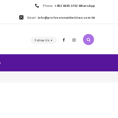
Phone:
+852 6095 3702 WhatsApp
Email:
info@professionaldietitian.com.hk
Follow Us
S