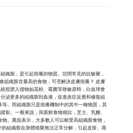
「組織胺」是引起痕癢的物質。坊間常見的抗敏藥，
食組織胺含量高的食物，可否解決皮膚痕癢？ 皮膚
系統抵禦入侵物如花粉、霉菌等致敏原時，白血球會
，分泌更多的組織胺到血液，促進炎症反應和修復組
疹等。而組織胺只是痕癢機制中的其中一種物質，其
組織胺的蹤影。一般來說，與新鮮食物相比，芝士、乳酪、
食物。萬侃表示，大多數人可以耐受高組織胺食物，
使食物中的組織胺在身體積聚無法正常分解，引起皮疹、蕁