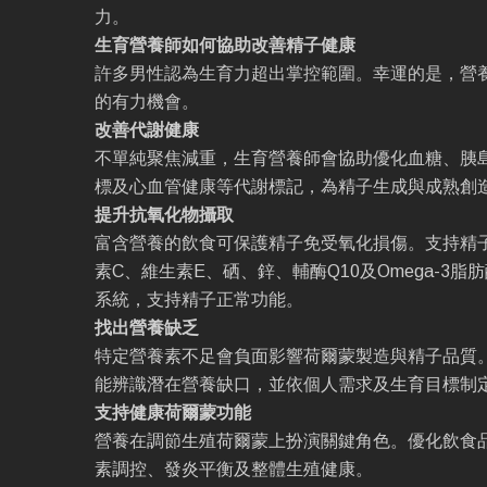
力。
生育營養師如何協助改善精子健康
許多男性認為生育力超出掌控範圍。幸運的是，營
的有力機會。
改善代謝健康
不單純聚焦減重，生育營養師會協助優化血糖、胰
標及心血管健康等代謝標記，為精子生成與成熟創
提升抗氧化物攝取
富含營養的飲食可保護精子免受氧化損傷。支持精
素C、維生素E、硒、鋅、輔酶Q10及Omega-3
系統，支持精子正常功能。
找出營養缺乏
特定營養素不足會負面影響荷爾蒙製造與精子品質
能辨識潛在營養缺口，並依個人需求及生育目標制
支持健康荷爾蒙功能
營養在調節生殖荷爾蒙上扮演關鍵角色。優化飲食
素調控、發炎平衡及整體生殖健康。