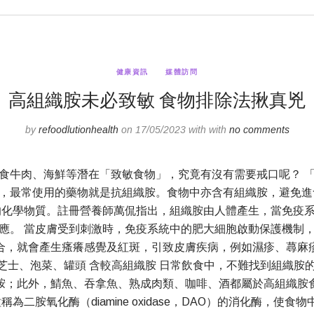
健康資訊
媒體訪問
高組織胺未必致敏 食物排除法揪真兇
by
refoodlutionhealth
on 17/05/2023 with with
no comments
食牛肉、海鮮等潛在「致敏食物」，究竟有沒有需要戒口呢？ 
，最常使用的藥物就是抗組織胺。食物中亦含有組織胺，避免進
的化學物質。註冊營養師萬侃指出，組織胺由人體產生，當免疫
應。 當皮膚受到刺激時，免疫系統中的肥大細胞啟動保護機制
合，就會產生瘙癢感覺及紅斑，引致皮膚疾病，例如濕疹、蕁麻
發痕癢。 芝士、泡菜、罐頭 含較高組織胺 日常飲食中，不難找到
胺；此外，鯖魚、吞拿魚、熟成肉類、咖啡、酒都屬於高組織胺
二胺氧化酶（diamine oxidase，DAO）的消化酶，