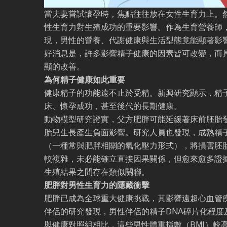
當夫妻嘗試懷孕時，焦點往往放在女性生育力上。
性生育力對生殖成功的重要影響。作為生育營養師
現，男性的營養、代謝健康與生活型態竟能顯著影
好消息是，許多影響精子健康的因素皆可改變，而
顯的改善。
為何精子健康如此重要
健康精子的功能遠不止於受精。新興研究顯示，精
床、懷孕成功，甚至後代的長期健康。
動物模型研究證實，父方肥胖可能延緩著床前胚胎
胎兒生長產生負面影響。研究人員也發現，成熟精
（一種常與肥胖相關的氧化壓力形式），將損害胚
較複雜，未必能確立直接因果關係，但愈來愈多證
生殖結果之間存在類似關聯。
肥胖對男性生育力的隱藏衝擊
肥胖已成為全球重大健康挑戰，其影響遠超心血管
伴侶的研究發現，男性伴侶的精子DNA碎片化程度
與健康對照組相比，這些男性體重指數（BMI）較