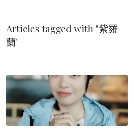
Articles tagged with "紫羅
蘭"