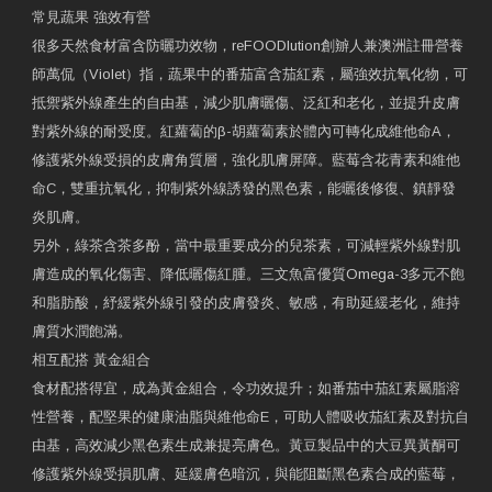
常見蔬果 強效有營
很多天然食材富含防曬功效物，reFOODlution創辧人兼澳洲註冊營養
師萬侃（Violet）指，蔬果中的番茄富含茄紅素，屬強效抗氧化物，可
抵禦紫外線產生的自由基，減少肌膚曬傷、泛紅和老化，並提升皮膚
對紫外線的耐受度。紅蘿蔔的β-胡蘿蔔素於體內可轉化成維他命A，
修護紫外線受損的皮膚角質層，強化肌膚屏障。藍莓含花青素和維他
命C，雙重抗氧化，抑制紫外線誘發的黑色素，能曬後修復、鎮靜發
炎肌膚。
另外，綠茶含茶多酚，當中最重要成分的兒茶素，可減輕紫外線對肌
膚造成的氧化傷害、降低曬傷紅腫。三文魚富優質Omega-3多元不飽
和脂肪酸，紓緩紫外線引發的皮膚發炎、敏感，有助延緩老化，維持
膚質水潤飽滿。
相互配搭 黃金組合
食材配搭得宜，成為黃金組合，令功效提升；如番茄中茄紅素屬脂溶
性營養，配堅果的健康油脂與維他命E，可助人體吸收茄紅素及對抗自
由基，高效減少黑色素生成兼提亮膚色。黃豆製品中的大豆異黃酮可
修護紫外線受損肌膚、延緩膚色暗沉，與能阻斷黑色素合成的藍莓，