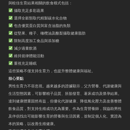
與較佳生育結果相關的飲食模式包括：
攝取充足多彩蔬果
選擇全穀類取代精製碳水化合物
包含優質蛋白質與富含油脂的魚類
從堅果、種子、橄欖油及酪梨攝取健康脂肪
限制高度加工食品與添加糖
減少過量飲酒
維持規律體能活動
重視充足睡眠
這些策略不僅支持生育力，也提升整體健康與福祉。
核心要點
男性生育力不容忽視。越來越多的證據顯示，父方營養、代謝健康與
生活型態因素，可影響精子品質、胚胎發育、著床成功及懷孕結果。
達到健康體重固然有益，但優化代謝健康、降低氧化壓力及改善整體
飲食品質，對支持生殖成功尤為重要。作為生育營養師，我協助男性
及伴侶找出可能影響生育的營養與生活因素，並制定個人化、實證為
本的策略，以改善生殖健康。