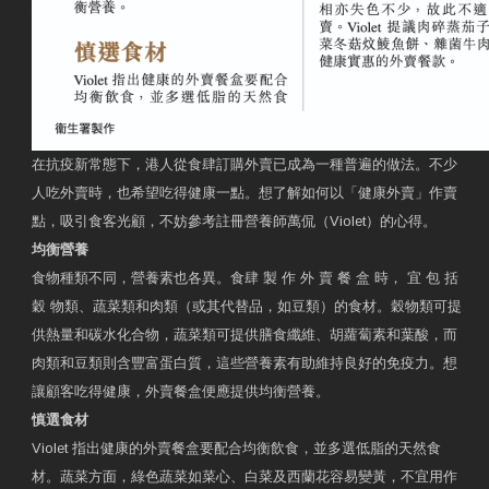
在抗疫新常態下，港人從食肆訂購外賣已成為一種普遍的做法。不少
人吃外賣時，也希望吃得健康一點。想了解如何以「健康外賣」作賣
點，吸引食客光顧，不妨參考註冊營養師萬侃（Violet）的心得。
均衡營養
食物種類不同，營養素也各異。食肆 製 作 外 賣 餐 盒 時， 宜 包 括
穀 物類、蔬菜類和肉類（或其代替品，如豆類）的食材。穀物類可提
供熱量和碳水化合物，蔬菜類可提供膳食纖維、胡蘿蔔素和葉酸，而
肉類和豆類則含豐富蛋白質，這些營養素有助維持良好的免疫力。想
讓顧客吃得健康，外賣餐盒便應提供均衡營養。
慎選食材
Violet 指出健康的外賣餐盒要配合均衡飲食，並多選低脂的天然食
材。蔬菜方面，綠色蔬菜如菜心、白菜及西蘭花容易變黃，不宜用作