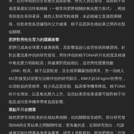
率，並對孕期胎兒生長產生負面影響。研究人員也發現，成熟精子若
過度暴露於活性氧物種（一種常與肥胖相關的氧化壓力形式），將損
害胚胎生長與著床。雖然人類研究較複雜，未必能確立直接因果關
係，但愈來愈多證據指向父方健康、精子品質與生殖結果之間存在類
似關聯。
肥胖對男性生育力的隱藏衝擊
肥胖已成為全球重大健康挑戰，其影響遠超心血管疾病與糖尿病。針
對反覆流產伴侶的研究發現，男性伴侶的精子DNA碎片化程度及精液
中氧化壓力明顯較高；與健康對照組相比，這些男性體重指數
（BMI）較高、精子品質較差，且生殖荷爾蒙指標異常。另一項納入
651對接受試管嬰兒治療伴侶的研究顯示，BMI大於28 kg/m²的男性，
出現較低的受精率、較少高品質胚胎、臨床懷孕機率降低、精子DNA
碎片化增加，以及氧化壓力上升。這些結果意味著過重可能對精子功
能及成功受孕機率帶來負面影響。
重點不只在體重
雖然肥胖常與較差的生殖結果相關，但此關聯並非絕對。部分研究發
現BMI與生育結果之間關聯性低；更有趣的是，近期研究指出，代謝
健康可能比體重本身更為重要。研究人員觀察到，即使肥胖但「代謝