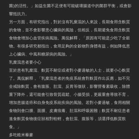
菌)的活性。」如益生菌不足便有可能破壞腸道中的菌群平衡，或會影
響抵抗力。
另一方面，有研究指出，對於沒有乳糜瀉的人來說，長期食用含麩質
的食物，並不會影響患心臟病的風險，但相反，長期避免食用含麩質
食物會增加心血管疾病風險。萬侃解釋，「原因有可能是少吃了全穀
物。有很多研究都指出，食用足夠的全穀物對身體有益，例如降低患
上心臟病、中風和糖尿病的風險。」
乳糜瀉患者要小心
至於患有乳糜瀉、麩質不耐症或者對小麥過敏的人士，就要小心麩質
了。萬侃解釋，「乳糜瀉患者的免疫系統會對麩質作出反應，如不完
全戒除麩質，會有腹脹、肚瀉、反胃等徵狀，影響營養素吸收，除體
重下降外，還可能會引致骨質疏鬆、小腸受損，更嚴重會導致不育，
增加患腸道癌和自身免疫系統疾病的風險。若對小麥過敏，食用相關
食物則會口腫、面腫、皮膚痕癢、肚瀉和呼吸困難；麩質不耐症患者
進食麩質食物後症狀相對較輕，會肚瀉、腹脹等，須選擇低麩質飲
食。」
多吃糙米藜麥