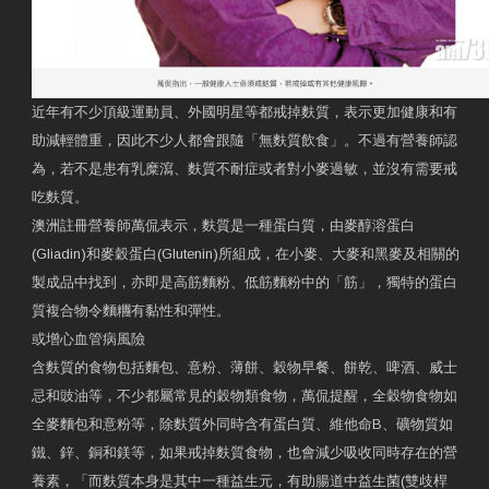
近年有不少頂級運動員、外國明星等都戒掉麩質，表示更加健康和有
助減輕體重，因此不少人都會跟隨「無麩質飲食」。不過有營養師認
為，若不是患有乳糜瀉、麩質不耐症或者對小麥過敏，並沒有需要戒
吃麩質。
澳洲註冊營養師萬侃表示，麩質是一種蛋白質，由麥醇溶蛋白
(Gliadin)和麥穀蛋白(Glutenin)所組成，在小麥、大麥和黑麥及相關的
製成品中找到，亦即是高筋麵粉、低筋麵粉中的「筋」，獨特的蛋白
質複合物令麵糰有黏性和彈性。
或增心血管病風險
含麩質的食物包括麵包、意粉、薄餅、穀物早餐、餅乾、啤酒、威士
忌和豉油等，不少都屬常見的穀物類食物，萬侃提醒，全穀物食物如
全麥麵包和意粉等，除麩質外同時含有蛋白質、維他命B、礦物質如
鐵、鋅、銅和鎂等，如果戒掉麩質食物，也會減少吸收同時存在的營
養素，「而麩質本身是其中一種益生元，有助腸道中益生菌(雙歧桿