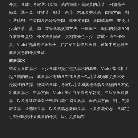
外賣。食肆可考慮選用瓜類、菇菌類或不易變黃的蔬菜，例如茄子、
節瓜、翠玉瓜、娃娃菜、椰菜、西芹、木耳及秀珍菇。肉類方面，則
可選豬柳、牛肩肉及西冷等瘦肉，或去皮禽肉、魚肉或海鮮，並使用
少油快炒、蒸、焗、炆等低脂烹調方法。一般而言，脆口的煎炸食物
存放於餐盒後，外皮便會變軟，賣相亦失色不少，故此不適合作外
賣。Violet 提議肉碎蒸茄子、娃娃菜冬菇炆鯪魚餅、雜菌牛肉意粉等
健康實惠的外賣餐款。
健康湯水
香港人喜歡湯水，不少食肆都提供包括湯水的套餐。Violet 指出相比
起含糖的飲品，健康湯水有助食客進食多一點蔬菜和攝取更多水分，
是較佳的選擇。她建議食肆可考慮以蔬菜和其他低脂及低鹽的食材煮
出健康湯水。中湯方面，Violet 推介白菜瘦肉菜乾湯、節瓜章魚豬腱
湯，以及青紅蘿蔔栗子鮮淮山花生眉豆素湯；而西湯方面，則可選擇
雜菜湯、番茄腰果湯，以及低脂忌廉南瓜湯。只要多花心思，食肆定
可製作既美味又健康的外賣，吸引更多顧客。
衛生署製作 星級有營食肆