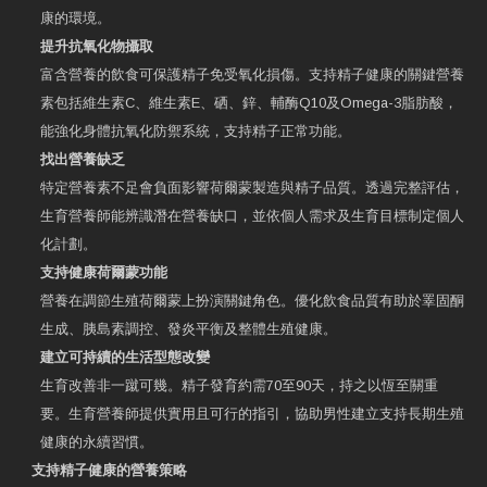
康的環境。
提升抗氧化物攝取
富含營養的飲食可保護精子免受氧化損傷。支持精子健康的關鍵營養
素包括維生素C、維生素E、硒、鋅、輔酶Q10及Omega-3脂肪酸，
能強化身體抗氧化防禦系統，支持精子正常功能。
找出營養缺乏
特定營養素不足會負面影響荷爾蒙製造與精子品質。透過完整評估，
生育營養師能辨識潛在營養缺口，並依個人需求及生育目標制定個人
化計劃。
支持健康荷爾蒙功能
營養在調節生殖荷爾蒙上扮演關鍵角色。優化飲食品質有助於睪固酮
生成、胰島素調控、發炎平衡及整體生殖健康。
建立可持續的生活型態改變
生育改善非一蹴可幾。精子發育約需70至90天，持之以恆至關重
要。生育營養師提供實用且可行的指引，協助男性建立支持長期生殖
健康的永續習慣。
支持精子健康的營養策略