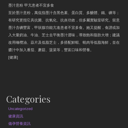
墨汁意粉 甲亢患者不宜多食
至於墨汁意粉，萬侃指墨汁含黑色素、蛋白質、多醣體、鐵、碘等；
有研究更指它具抗菌、抗氧化、抗炎功效，但多屬實驗室研究。留意
墨汁含碘豐富，甲狀腺功能亢進患者不宜多食。她又提醒，食譜或加
入大量奶油、牛油、芝士去平衡墨汁澀味，導致飽和脂肪大增；建議
改用橄欖油、蒜片及低脂芝士，多搭配鮮蝦、蜆肉等低脂海鮮，並在
醬汁中加入番茄、蘑菇、菠菜等，豐富口味和營養。
[健康]
原文網址
約見營養師
Categories
Uncategorized
健康資訊
備孕營養資訊