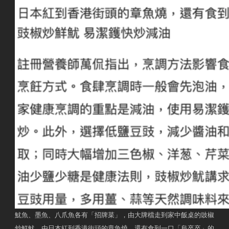
魷魚、墨魚、八爪魚各有「招牌菜」，由大牌檔走到家中飯桌的豉椒
炒鮮魷，由日本紅到香港街頭的章魚燒，還有食到一口「烏卒卒」的