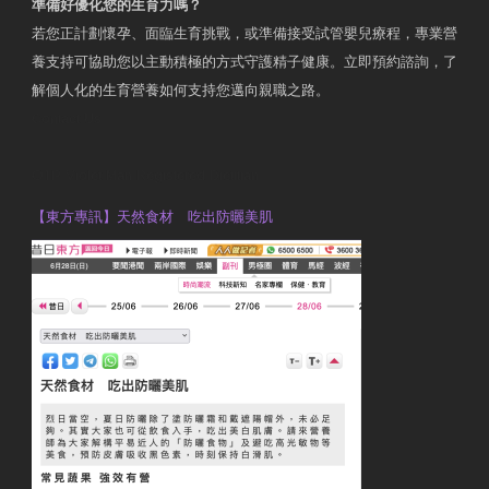
準備好優化您的生育力嗎？
若您正計劃懷孕、面臨生育挑戰，或準備接受試管嬰兒療程，專業營
養支持可協助您以主動積極的方式守護精子健康。立即預約諮詢，了
解個人化的生育營養如何支持您邁向親職之路。
Contact Us
OTP Violet Man Registered Dietitian
【東方專訊】天然食材 吃出防曬美肌