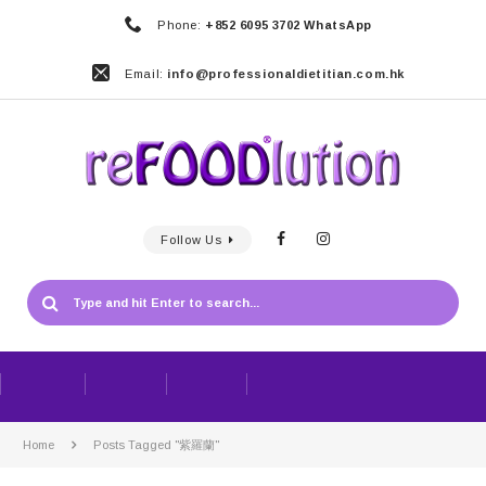
Phone:
+852 6095 3702 WhatsApp
Email:
info@professionaldietitian.com.hk
Follow Us
Home
Posts Tagged "紫羅蘭"