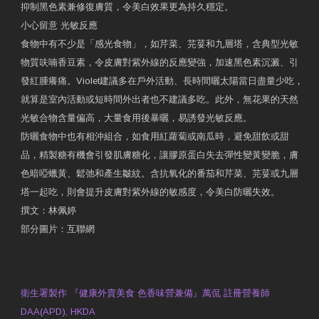
抑制黑色素兼修復膚質，令美白效果更為持久穩定。
小心留意 光敏反應
食物中有不少是「感光食物」，如芹菜、芫荽和九層塔，含典型光敏
物質呋喃香豆素，令皮膚對紫外線的反應變強，加速黑色素沉澱、引
發紅腫癢痛。Violet建議多在戶外活動、長時間曬太陽當日盡量少吃，
就算是室內活動或短時間外出者也不建議多吃。此外，無花果的天然
光敏合物含量偏高，大量食用後暴曬，易誘發光敏反應。
防曬食物中也有相沖組合，如食用紅蘿蔔或南瓜時，避免甜飲或甜
品，精製糖有機會引發肌膚糖化，讓膠原蛋白失去彈性變黃變脆，膚
色暗啞蠟黃、鬆弛和產生皺紋。含抗氧化的番茄和芹菜、芫荽或九層
塔一起吃，則會提升皮膚對紫外線的敏感度，令美白防曬失效。
撰文：林佩婷
部分圖片：互聯網
原文網址：天然食材 吃出防曬美肌 | 東方日報 | 副刊
Contact Us
衛生署製作 『健康外賣美食 色香味營兼備』萬侃 註冊營養師
DAA(APD), HKDA