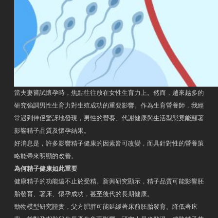
當夫妻嘗試懷孕時，焦點往往放在女性生育力上。然而，越來越多的
研究強調男性生育力對生殖成功的重要影響。作為生育營養師，我經
常遇到伴侶驚訝地發現，男性的營養、代謝健康與生活型態竟能顯著
影響精子品質及懷孕結果。
好消息是，許多影響精子健康的因素皆可改變，而具針對性的營養策
略能帶來明顯的改善。
為何精子健康如此重要
健康精子的功能遠不止於受精。新興研究顯示，精子品質可能影響胚
胎發育、著床、懷孕成功，甚至後代的長期健康。
動物模型研究證實，父方肥胖可能延緩著床前胚胎發育、降低著床