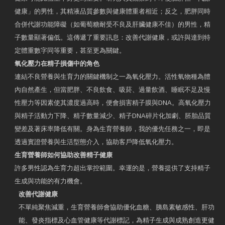
健康」的男性，其精液品質參數與健康體重者相近；反之，肥胖同時
合併代謝功能障礙（如葡萄糖耐受不良及肝臟健康不佳）的男性，精
子數量顯著偏低。這傳遞了重要訊息：改善代謝健康，或許與達到特
定體重數字同等重要，甚至更為關鍵。
氧化壓力在精子損傷中的角色
連結不良營養與生育力的關鍵機制之一為氧化壓力。活性氧物種為體
內自然產生，但當肥胖、不良飲食、吸菸、過量飲酒、睡眠不足及慢
性壓力等因素使其濃度過高時，便會損害精子膜與DNA。高氧化壓力
與精子活動力下降、精子數量減少、精子DNA碎片化加劇、胚胎品質
變差及著床率降低有關。身為生育營養師，我的優先任務之一，即是
透過實證營養與生活型態介入，協助客戶降低氧化壓力。
生育營養師如何協助改善精子健康
許多男性認為生育力超出掌控範圍。幸運的是，營養提供了支持精子
生成與功能的有力機會。
改善代謝健康
不單純聚焦減重，生育營養師會協助優化血糖、胰島素敏感性、肝功
能、發炎指標及心血管健康等代謝標記，為精子生成與成熟創造更健