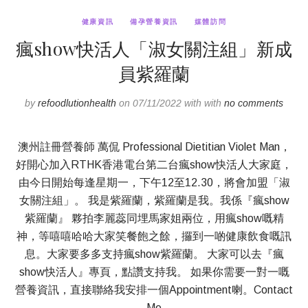
健康資訊
備孕營養資訊
媒體訪問
瘋show快活人「淑女關注組」新成
員紫羅蘭
by
refoodlutionhealth
on 07/11/2022 with with
no comments
澳州註冊營養師 萬侃 Professional Dietitian Violet Man，
好開心加入RTHK香港電台第二台瘋show快活人大家庭，
由今日開始每逢星期一，下午12至12.30，將會加盟「淑
女關注組」。 我是紫羅蘭，紫羅蘭是我。我係『瘋show
紫羅蘭』 夥拍李麗蕊同埋馬家姐兩位，用瘋show嘅精
神，等嘻嘻哈哈大家笑餐飽之餘，攞到一啲健康飲食嘅訊
息。大家要多多支持瘋show紫羅蘭。 大家可以去『瘋
show快活人』專頁，點讚支持我。 如果你需要一對一嘅
營養資訊，直接聯絡我安排一個Appointment喇。Contact
Me