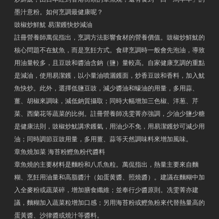
墨汁意粉。如何烹調最健康呢？
豉椒炒鮮魷 易潔鑊快炒減油
註冊營養師萬侃指出，烹調方法影響食材的營養價值。豉椒炒鮮魷的
核心問題不在魷魚，而是烹飪方式。食肆烹調時一般會先泡油，導致
用油量較多，且豆豉和醬油含鈉（鹽）量較高。自家健康烹調的重點
是減油，使用易潔鑊，以小量油噴灑鑊面，炒香豆豉和香料，加入魷
魚快炒。此外，選擇低鹽豆豉，減少醬油和蠔油的用量，多用蒜、
薑、胡椒來調味，減低鈉質攝取；同時大幅增加三色椒、洋葱、芹
菜、西蘭花等蔬菜的比例。註冊營養師冼雯菁亦強調，少油少鹽少糖
是健康法則，豉椒炒魷講求鑊氣，用油少不免，用易潔鑊炒可減少用
油；同時調節豆豉用量，多用薑、蒜等天然調味料來增加風味。
章魚燒加菜 海苔粉鰹魚粉代醬料
章魚燒的主要材料是麵粉和八爪魚粒。萬侃指出，熱量主要來自麵
糊、烹飪用油量和高脂醬汁（如蛋黄醬、照燒醬）。建議在麵糊中加
入全麥粉或蔬菜碎，增加膳食纖維；並奉行少醬原則。冼雯菁亦建
議，麵糊加入蔬菜粒增加口感；另用海苔粉或鰹魚粉來代替熱量高的
蛋黃醬、沙律醬或燒汁等醬料。