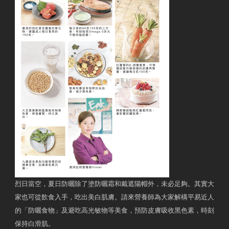
烈日當空，夏日防曬除了塗防曬霜和戴遮陽帽外，未必足夠。其實大
家也可從飲食入手，吃出美白肌膚。請來營養師為大家解構平易近人
的「防曬食物」及避吃高光敏物等美食，預防皮膚吸收黑色素，時刻
保持白滑肌。