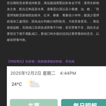
若這幾類患者要戒掉麩質，萬侃建議應緊貼飲食金字塔，選用全穀物
為主食，配合足夠蔬菜水果、適量蛋白質以及小量鹽、油、糖，「而
選擇無麩質穀物類如糙米、紅米、藜麥、蕎麥或小米時，建議少選擇
經過加工處理的，因為油分和糖分相對較高，卡路里會更高。」萬侃
最後提醒，長期戒口容易造成營養不均衡，甚至營養不良，因此非必
要情況下都不應亂戒口，要戒口時亦最好諮詢註冊營養師的意見，以
確保營養均衡。
AM730
執業註冊營養師 Violet Man
【明報專訊】知多啲：炮製健康版炒鮮魷、章魚燒