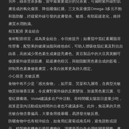
另外，綠茶含茶多酚，當中最重要成分的兒茶素，可減輕紫外線對肌
膚造成的氧化傷害、降低曬傷紅腫。三文魚富優質Omega-3多元不飽
和脂肪酸，紓緩紫外線引發的皮膚發炎、敏感，有助延緩老化，維持
膚質水潤飽滿。
相互配搭 黃金組合
食材配搭得宜，成為黃金組合，令功效提升；如番茄中茄紅素屬脂溶
性營養，配堅果的健康油脂與維他命E，可助人體吸收茄紅素及對抗自
由基，高效減少黑色素生成兼提亮膚色。黃豆製品中的大豆異黃酮可
修護紫外線受損肌膚、延緩膚色暗沉，與能阻斷黑色素合成的藍莓，
抑制黑色素兼修復膚質，令美白效果更為持久穩定。
小心留意 光敏反應
食物中有不少是「感光食物」，如芹菜、芫荽和九層塔，含典型光敏
物質呋喃香豆素，令皮膚對紫外線的反應變強，加速黑色素沉澱、引
發紅腫癢痛。Violet建議多在戶外活動、長時間曬太陽當日盡量少吃，
就算是室內活動或短時間外出者也不建議多吃。此外，無花果的天然
光敏合物含量偏高，大量食用後暴曬，易誘發光敏反應。
防曬食物中也有相沖組合，如食用紅蘿蔔或南瓜時，避免甜飲或甜
品，精製糖有機會引發肌膚糖化，讓膠原蛋白失去彈性變黃變脆，膚