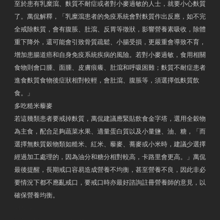
至於患有乳糜瀉、麩質不耐症或者對小麥過敏的人士，就要小心麩質
了。萬侃解釋，「乳糜瀉患者的免疫系統會對麩質作出反應，如不完
全戒除麩質，會有腹脹、肚瀉、反胃等徵狀，影響營養素吸收，除體
重下降外，還可能會引致骨質疏鬆、小腸受損，更嚴重會導致不育，
增加患腸道癌和自身免疫系統疾病的風險。若對小麥過敏，食用相關
食物則會口腫、面腫、皮膚痕癢、肚瀉和呼吸困難；麩質不耐症患者
進食麩質食物後症狀相對較輕，會肚瀉、腹脹等，須選擇低麩質飲
食。」
多吃糙米藜麥
若這幾類患者要戒掉麩質，萬侃建議應緊貼飲食金字塔，選用全穀物
為主食，配合足夠蔬菜水果、適量蛋白質以及小量鹽、油、糖，「而
選擇無麩質穀物類如糙米、紅米、藜麥、蕎麥或小米時，建議少選擇
經過加工處理的，因為油分和糖分相對較高，卡路里會更高。」萬侃
最後提醒，長期戒口容易造成營養不均衡，甚至營養不良，因此非必
要情況下都不應亂戒口，要戒口時亦最好諮詢註冊營養師的意見，以
確保營養均衡。
AM730