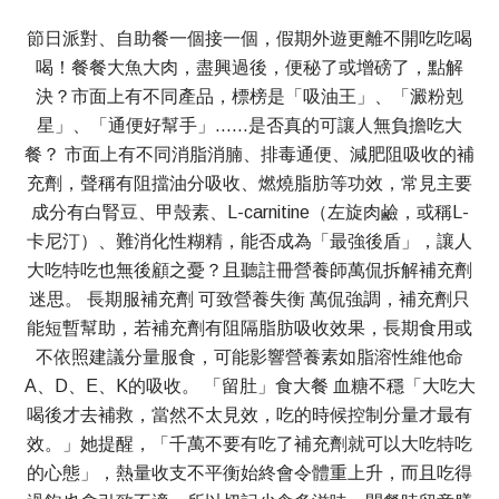
節日派對、自助餐一個接一個，假期外遊更離不開吃吃喝
喝！餐餐大魚大肉，盡興過後，便秘了或增磅了，點解
決？市面上有不同產品，標榜是「吸油王」、「澱粉剋
星」、「通便好幫手」……是否真的可讓人無負擔吃大
餐？ 市面上有不同消脂消腩、排毒通便、減肥阻吸收的補
充劑，聲稱有阻擋油分吸收、燃燒脂肪等功效，常見主要
成分有白腎豆、甲殼素、L-carnitine（左旋肉鹼，或稱L-
卡尼汀）、難消化性糊精，能否成為「最強後盾」，讓人
大吃特吃也無後顧之憂？且聽註冊營養師萬侃拆解補充劑
迷思。 長期服補充劑 可致營養失衡 萬侃強調，補充劑只
能短暫幫助，若補充劑有阻隔脂肪吸收效果，長期食用或
不依照建議分量服食，可能影響營養素如脂溶性維他命
A、D、E、K的吸收。 「留肚」食大餐 血糖不穩「大吃大
喝後才去補救，當然不太見效，吃的時候控制分量才最有
效。」她提醒，「千萬不要有吃了補充劑就可以大吃特吃
的心態」，熱量收支不平衡始終會令體重上升，而且吃得