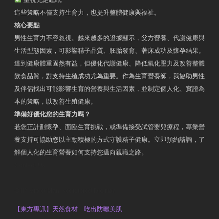
這些策略不僅支持生育力，也提升整體健康與福祉。
核心要點
男性生育力不容忽視。越來越多的證據顯示，父方營養、代謝健康與
生活型態因素，可影響精子品質、胚胎發育、著床成功及懷孕結果。
達到健康體重固然有益，但優化代謝健康、降低氧化壓力及改善整體
飲食品質，對支持生殖成功尤為重要。作為生育營養師，我協助男性
及伴侶找出可能影響生育的營養與生活因素，並制定個人化、實證為
本的策略，以改善生殖健康。
準備好優化您的生育力嗎？
若您正計劃懷孕、面臨生育挑戰，或準備接受試管嬰兒療程，專業營
養支持可協助您以主動積極的方式守護精子健康。立即預約諮詢，了
解個人化的生育營養如何支持您邁向親職之路。
Contact Us
OTP Violet Man Registered Dietitian
【東方專訊】天然食材 吃出防曬美肌