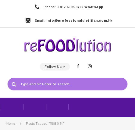
Phone:
+852 6095 3702 WhatsApp
Email:
info@professionaldietitian.com.hk
Follow Us
Home
Posts Tagged "節日派對"