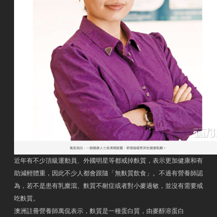
近年有不少頂級運動員、外國明星等都戒掉麩質，表示更加健康和有
助減輕體重，因此不少人都會跟隨「無麩質飲食」。不過有營養師認
為，若不是患有乳糜瀉、麩質不耐症或者對小麥過敏，並沒有需要戒
吃麩質。
澳洲註冊營養師萬侃表示，麩質是一種蛋白質，由麥醇溶蛋白