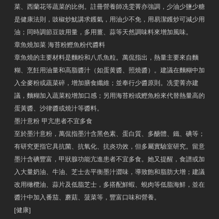
菜、西蘭花等蔬菜的比例。註冊營養師冼雯菁亦強調，少油少鹽少糖
是健康法則，豉椒炒魷講求鑊氣，用油少不免，用易潔鑊炒可減少用
油；同時調節豆豉用量，多用薑、蒜等天然調味料來增加風味。
章魚燒加菜 海苔粉鰹魚粉代醬料
章魚燒的主要材料是麵粉和八爪魚粒。萬侃指出，熱量主要來自麵
糊、烹飪用油量和高脂醬汁（如蛋黄醬、照燒醬）。建議在麵糊中加
入全麥粉或蔬菜碎，增加膳食纖維；並奉行少醬原則。冼雯菁亦建
議，麵糊加入蔬菜粒增加口感；另用海苔粉或鰹魚粉來代替熱量高的
蛋黃醬、沙律醬或燒汁等醬料。
墨汁意粉 甲亢患者不宜多食
至於墨汁意粉，萬侃指墨汁含黑色素、蛋白質、多醣體、鐵、碘等；
有研究更指它具抗菌、抗氧化、抗炎功效，但多屬實驗室研究。留意
墨汁含碘豐富，甲狀腺功能亢進患者不宜多食。她又提醒，食譜或加
入大量奶油、牛油、芝士去平衡墨汁澀味，導致飽和脂肪大增；建議
改用橄欖油、蒜片及低脂芝士，多搭配鮮蝦、蜆肉等低脂海鮮，並在
醬汁中加入番茄、蘑菇、菠菜等，豐富口味和營養。
[健康]