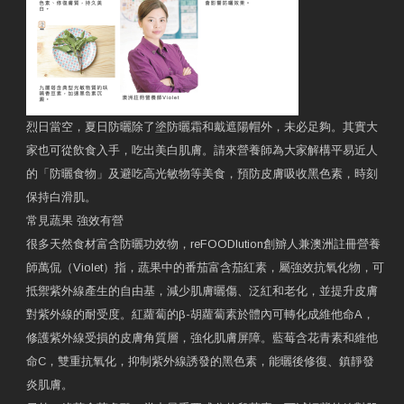
烈日當空，夏日防曬除了塗防曬霜和戴遮陽帽外，未必足夠。其實大
家也可從飲食入手，吃出美白肌膚。請來營養師為大家解構平易近人
的「防曬食物」及避吃高光敏物等美食，預防皮膚吸收黑色素，時刻
保持白滑肌。
常見蔬果 強效有營
很多天然食材富含防曬功效物，reFOODlution創辧人兼澳洲註冊營養
師萬侃（Violet）指，蔬果中的番茄富含茄紅素，屬強效抗氧化物，可
抵禦紫外線產生的自由基，減少肌膚曬傷、泛紅和老化，並提升皮膚
對紫外線的耐受度。紅蘿蔔的β-胡蘿蔔素於體內可轉化成維他命A，
修護紫外線受損的皮膚角質層，強化肌膚屏障。藍莓含花青素和維他
命C，雙重抗氧化，抑制紫外線誘發的黑色素，能曬後修復、鎮靜發
炎肌膚。