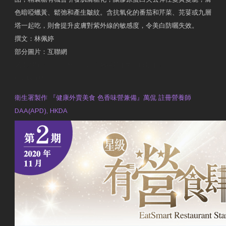
色暗啞蠟黃、鬆弛和產生皺紋。含抗氧化的番茄和芹菜、芫荽或九層
塔一起吃，則會提升皮膚對紫外線的敏感度，令美白防曬失效。
撰文：林佩婷
部分圖片：互聯網
原文網址：天然食材 吃出防曬美肌 | 東方日報 | 副刊
Contact Us
衛生署製作 『健康外賣美食 色香味營兼備』萬侃 註冊營養師
DAA(APD), HKDA