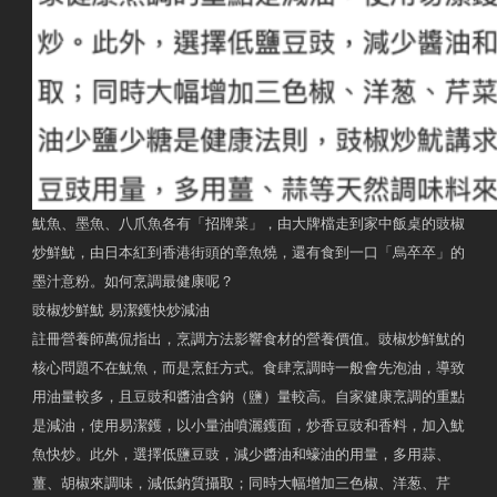
魷魚、墨魚、八爪魚各有「招牌菜」，由大牌檔走到家中飯桌的豉椒
炒鮮魷，由日本紅到香港街頭的章魚燒，還有食到一口「烏卒卒」的
墨汁意粉。如何烹調最健康呢？
豉椒炒鮮魷 易潔鑊快炒減油
註冊營養師萬侃指出，烹調方法影響食材的營養價值。豉椒炒鮮魷的
核心問題不在魷魚，而是烹飪方式。食肆烹調時一般會先泡油，導致
用油量較多，且豆豉和醬油含鈉（鹽）量較高。自家健康烹調的重點
是減油，使用易潔鑊，以小量油噴灑鑊面，炒香豆豉和香料，加入魷
魚快炒。此外，選擇低鹽豆豉，減少醬油和蠔油的用量，多用蒜、
薑、胡椒來調味，減低鈉質攝取；同時大幅增加三色椒、洋葱、芹