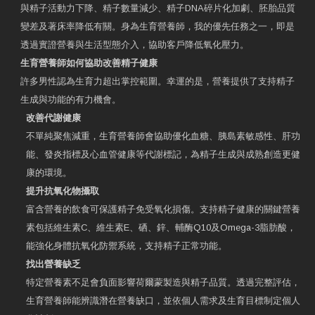
與精子活動力下降、精子數量減少、精子DNA碎片化加劇、胚胎品質
變差及著床率降低有關。身為生育營養師，我的優先任務之一，即是
透過實證營養與生活型態介入，協助客戶降低氧化壓力。
生育營養師如何協助改善精子健康
許多男性認為生育力超出掌控範圍。幸運的是，營養提供了支持精子
生成與功能的有力機會。
改善代謝健康
不單純聚焦減重，生育營養師會協助優化血糖、胰島素敏感性、肝功
能、發炎指標及心血管健康等代謝標記，為精子生成與成熟創造更健
康的環境。
提升抗氧化物攝取
富含營養的飲食可保護精子免受氧化損傷。支持精子健康的關鍵營養
素包括維生素C、維生素E、硒、鋅、輔酶Q10及Omega-3脂肪酸，
能強化身體抗氧化防禦系統，支持精子正常功能。
找出營養缺乏
特定營養素不足會負面影響荷爾蒙製造與精子品質。透過完整評估，
生育營養師能辨識潛在營養缺口，並依個人需求及生育目標制定個人