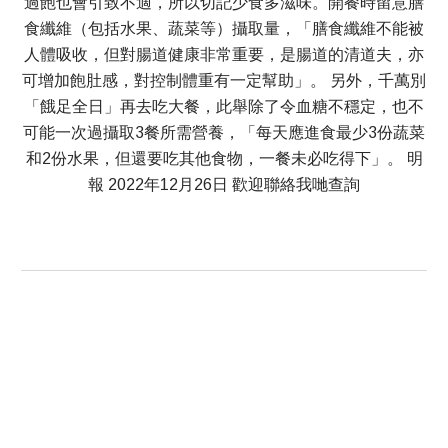
過飽也會引致不適，所以切記少食多滋味。開餐時留意膳
食纖維（包括水果、蔬菜等）攝取量，「膳食纖維不能被
人體吸收，但對腸道健康非常重要，是腸道的清道夫，亦
可增加飽肚感，對控制體重有一定幫助」。 另外，千萬別
「餓足全日」再去吃大餐，此舉除了令血糖不穩定，也不
可能一次過攝取3餐所需營養，「每天應進食最少3份蔬菜
和2份水果，但還要吃其他食物，一餐未必吃得下」。 明
報 2022年12月26日 歡迎聯絡我哋查詢