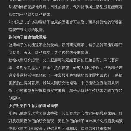
常遇到伴侶驚訝地發現，男性的營養、代謝健康與生活型態竟能顯著
影響精子品質及懷孕結果。
好消息是，許多影響精子健康的因素皆可改變，而具針對性的營養策
略能帶來明顯的改善。
為何精子健康如此重要
健康精子的功能遠不止於受精。新興研究顯示，精子品質可能影響胚
胎發育、著床、懷孕成功，甚至後代的長期健康。
動物模型研究證實，父方肥胖可能延緩著床前胚胎發育、降低著床
率，並對孕期胎兒生長產生負面影響。研究人員也發現，成熟精子若
過度暴露於活性氧物種（一種常與肥胖相關的氧化壓力形式），將損
害胚胎生長與著床。雖然人類研究較複雜，未必能確立直接因果關
係，但愈來愈多證據指向父方健康、精子品質與生殖結果之間存在類
似關聯。
肥胖對男性生育力的隱藏衝擊
肥胖已成為全球重大健康挑戰，其影響遠超心血管疾病與糖尿病。針
對反覆流產伴侶的研究發現，男性伴侶的精子DNA碎片化程度及精液
中氧化壓力明顯較高；與健康對照組相比，這些男性體重指數