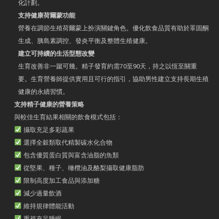
化計劃。
支持健康荷爾蒙功能
營養在調節生殖荷爾蒙上扮演關鍵角色。優化飲食品質有助於睪固酮
生成、胰島素調控、發炎平衡及整體生殖健康。
建立可持續的生活型態改變
生育改善非一蹴可幾。精子發育約需70至90天，持之以恆至關重
要。生育營養師提供實用且可行的指引，協助男性建立支持長期生殖
健康的永續習慣。
支持精子健康的營養策略
與較佳生育結果相關的飲食模式包括：
攝取充足多彩蔬果
選擇全穀類取代精製碳水化合物
包含優質蛋白質與富含油脂的魚類
從堅果、種子、橄欖油及酪梨攝取健康脂肪
限制高度加工食品與添加糖
減少過量飲酒
維持規律體能活動
重視充足睡眠