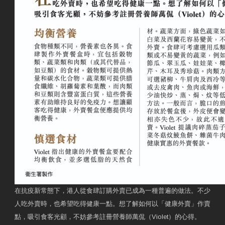
在抗疫新常態下，港人從食肆訂購外賣已成為一種普遍的做法。不少
人吃外賣時，也希望吃得健康一點。想了解如何以「健康外賣」作賣
點，吸引食客光顧，不妨參考註冊營養師萬侃（Violet）的心得。