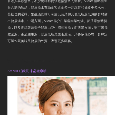
香港人喜歡湯水，不少食肆都提供包括湯水的套餐。Violet 指出相比
起含糖的飲品，健康湯水有助食客進食多一點蔬菜和攝取更多水分，
是較佳的選擇。她建議食肆可考慮以蔬菜和其他低脂及低鹽的食材煮
出健康湯水。中湯方面，Violet 推介白菜瘦肉菜乾湯、節瓜章魚豬腱
湯，以及青紅蘿蔔栗子鮮淮山花生眉豆素湯；而西湯方面，則可選擇
雜菜湯、番茄腰果湯，以及低脂忌廉南瓜湯。只要多花心思，食肆定
可製作既美味又健康的外賣，吸引更多顧客。
衛生署製作 星級有營食肆
預約註冊營養師 Violet Man
專業範疇
AM730 戒麩質 未必健康啲