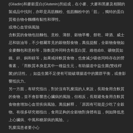
(Gliadin)和麥穀蛋白(Glutenin)所組成，在小麥、大麥和黑麥及相關的
製成品中找到，亦即是高筋麵粉、低筋麵粉中的「筋」，獨特的蛋白
質複合物令麵糰有黏性和彈性。
或增心血管病風險
含麩質的食物包括麵包、意粉、薄餅、穀物早餐、餅乾、啤酒、威士
忌和豉油等，不少都屬常見的穀物類食物，萬侃提醒，全穀物食物如
全麥麵包和意粉等，除麩質外同時含有蛋白質、維他命B、礦物質如
鐵、鋅、銅和鎂等，如果戒掉麩質食物，也會減少吸收同時存在的營
養素，「而麩質本身是其中一種益生元，有助腸道中益生菌(雙歧桿
菌)的活性。」如益生菌不足便有可能破壞腸道中的菌群平衡，或會影
響抵抗力。
另一方面，有研究指出，對於沒有乳糜瀉的人來說，長期食用含麩質
的食物，並不會影響患心臟病的風險，但相反，長期避免食用含麩質
食物會增加心血管疾病風險。萬侃解釋，「原因有可能是少吃了全穀
物。有很多研究都指出，食用足夠的全穀物對身體有益，例如降低患
上心臟病、中風和糖尿病的風險。」
乳糜瀉患者要小心