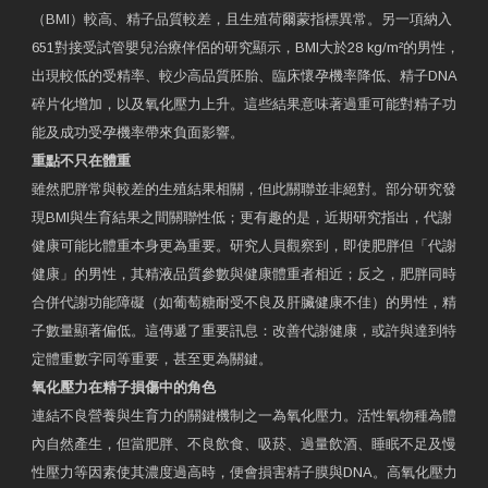
（BMI）較高、精子品質較差，且生殖荷爾蒙指標異常。另一項納入
651對接受試管嬰兒治療伴侶的研究顯示，BMI大於28 kg/m²的男性，
出現較低的受精率、較少高品質胚胎、臨床懷孕機率降低、精子DNA
碎片化增加，以及氧化壓力上升。這些結果意味著過重可能對精子功
能及成功受孕機率帶來負面影響。
重點不只在體重
雖然肥胖常與較差的生殖結果相關，但此關聯並非絕對。部分研究發
現BMI與生育結果之間關聯性低；更有趣的是，近期研究指出，代謝
健康可能比體重本身更為重要。研究人員觀察到，即使肥胖但「代謝
健康」的男性，其精液品質參數與健康體重者相近；反之，肥胖同時
合併代謝功能障礙（如葡萄糖耐受不良及肝臟健康不佳）的男性，精
子數量顯著偏低。這傳遞了重要訊息：改善代謝健康，或許與達到特
定體重數字同等重要，甚至更為關鍵。
氧化壓力在精子損傷中的角色
連結不良營養與生育力的關鍵機制之一為氧化壓力。活性氧物種為體
內自然產生，但當肥胖、不良飲食、吸菸、過量飲酒、睡眠不足及慢
性壓力等因素使其濃度過高時，便會損害精子膜與DNA。高氧化壓力