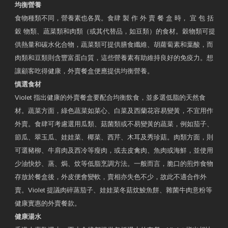
均衡營養
食物種類不同，營養素也各異。食肆 製 作 外 賣 餐 盒 時， 宜 包 括
穀 物類、蔬菜類和肉類（或其代替品，如豆類）的食材。穀物類可提
供熱量和碳水化合物，蔬菜類可提供膳食纖維、胡蘿蔔素和葉酸，而
肉類和豆類則含豐富蛋白質，這些營養素有助維持良好的免疫力。想
讓顧客吃得健康，外賣餐盒便應提供均衡營養。
慎選食材
Violet 指出健康的外賣餐盒要配合均衡飲食，並多選低脂的天然食
材。蔬菜方面，綠色蔬菜如菜心、白菜及西蘭花容易變黃，不宜用作
外賣。食肆可考慮選用瓜類、菇菌類或不易變黃的蔬菜，例如茄子、
節瓜、翠玉瓜、娃娃菜、椰菜、西芹、木耳及秀珍菇。肉類方面，則
可選豬柳、牛肩肉及西冷等瘦肉，或去皮禽肉、魚肉或海鮮，並使用
少油快炒、蒸、焗、炆等低脂烹調方法。一般而言，脆口的煎炸食物
存放於餐盒後，外皮便會變軟，賣相亦失色不少，故此不適合作外
賣。Violet 提議肉碎蒸茄子、娃娃菜冬菇炆鯪魚餅、雜菌牛肉意粉等
健康實惠的外賣餐款。
健康湯水