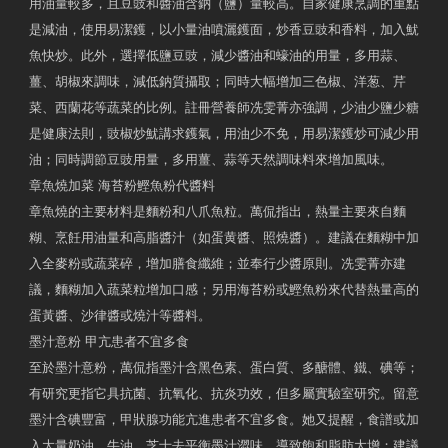
用油量較多，且豆豉和醬油含鈉（鹽）量較高。自家健康烹調的重點
是減油，使用易潔鑊，以小量油噴灑鑊面，炒香豆豉和香料，加入魷
魚快炒。此外，選擇低鹽豆豉，減少醬油和蠔油的用量，多用蒜、
薑、胡椒來調味，減低鈉質攝取；同時大幅增加三色椒、洋葱、芹
菜、西蘭花等蔬菜的比例。註冊營養師冼雯菁亦強調，少油少鹽少糖
是健康法則，豉椒炒魷講求鑊氣，用油少不免，用易潔鑊炒可減少用
油；同時調節豆豉用量，多用薑、蒜等天然調味料來增加風味。
章魚燒加菜 海苔粉鰹魚粉代醬料
章魚燒的主要材料是麵粉和八爪魚粒。萬侃指出，熱量主要來自麵
糊、烹飪用油量和高脂醬汁（如蛋黄醬、照燒醬）。建議在麵糊中加
入全麥粉或蔬菜碎，增加膳食纖維；並奉行少醬原則。冼雯菁亦建
議，麵糊加入蔬菜粒增加口感；另用海苔粉或鰹魚粉來代替熱量高的
蛋黃醬、沙律醬或燒汁等醬料。
墨汁意粉 甲亢患者不宜多食
至於墨汁意粉，萬侃指墨汁含黑色素、蛋白質、多醣體、鐵、碘等；
有研究更指它具抗菌、抗氧化、抗炎功效，但多屬實驗室研究。留意
墨汁含碘豐富，甲狀腺功能亢進患者不宜多食。她又提醒，食譜或加
入大量奶油、牛油、芝士去平衡墨汁澀味，導致飽和脂肪大增；建議