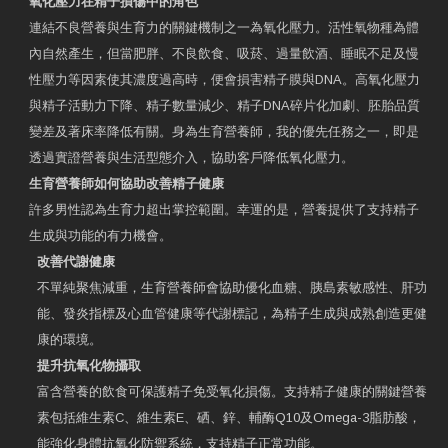
氧化壓力在精子損傷中的角色
連結不良營養與生育力的關鍵機制之一為氧化壓力。活性氧物種為體
內自然產生，但當肥胖、不良飲食、吸菸、過量飲酒、睡眠不足及慢
性壓力等因素使其濃度過高時，便會損害精子膜與DNA。高氧化壓力
與精子活動力下降、精子數量減少、精子DNA碎片化加劇、胚胎品質
變差及著床率降低有關。身為生育營養師，我的優先任務之一，即是
透過實證營養與生活型態介入，協助客戶降低氧化壓力。
生育營養師如何協助改善精子健康
許多男性認為生育力超出掌控範圍。幸運的是，營養提供了支持精子
生成與功能的有力機會。
改善代謝健康
不單純聚焦減重，生育營養師會協助優化血糖、胰島素敏感性、肝功
能、發炎指標及心血管健康等代謝標記，為精子生成與成熟創造更健
康的環境。
提升抗氧化物攝取
富含營養的飲食可保護精子免受氧化損傷。支持精子健康的關鍵營養
素包括維生素C、維生素E、硒、鋅、輔酶Q10及Omega-3脂肪酸，
能強化身體抗氧化防禦系統，支持精子正常功能。