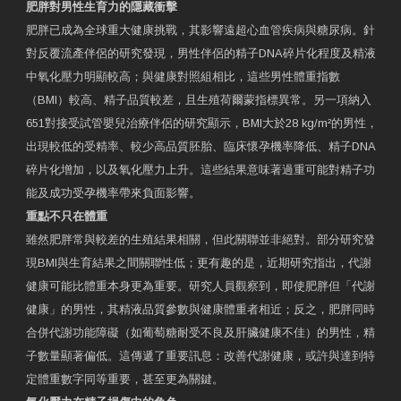
肥胖對男性生育力的隱藏衝擊
肥胖已成為全球重大健康挑戰，其影響遠超心血管疾病與糖尿病。針
對反覆流產伴侶的研究發現，男性伴侶的精子DNA碎片化程度及精液
中氧化壓力明顯較高；與健康對照組相比，這些男性體重指數
（BMI）較高、精子品質較差，且生殖荷爾蒙指標異常。另一項納入
651對接受試管嬰兒治療伴侶的研究顯示，BMI大於28 kg/m²的男性，
出現較低的受精率、較少高品質胚胎、臨床懷孕機率降低、精子DNA
碎片化增加，以及氧化壓力上升。這些結果意味著過重可能對精子功
能及成功受孕機率帶來負面影響。
重點不只在體重
雖然肥胖常與較差的生殖結果相關，但此關聯並非絕對。部分研究發
現BMI與生育結果之間關聯性低；更有趣的是，近期研究指出，代謝
健康可能比體重本身更為重要。研究人員觀察到，即使肥胖但「代謝
健康」的男性，其精液品質參數與健康體重者相近；反之，肥胖同時
合併代謝功能障礙（如葡萄糖耐受不良及肝臟健康不佳）的男性，精
子數量顯著偏低。這傳遞了重要訊息：改善代謝健康，或許與達到特
定體重數字同等重要，甚至更為關鍵。