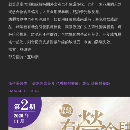
就算是室內活動或短時間外出者也不建議多吃。此外，無花果的天然
光敏合物含量偏高，大量食用後暴曬，易誘發光敏反應。
防曬食物中也有相沖組合，如食用紅蘿蔔或南瓜時，避免甜飲或甜
品，精製糖有機會引發肌膚糖化，讓膠原蛋白失去彈性變黃變脆，膚
色暗啞蠟黃、鬆弛和產生皺紋。含抗氧化的番茄和芹菜、芫荽或九層
塔一起吃，則會提升皮膚對紫外線的敏感度，令美白防曬失效。
撰文：林佩婷
部分圖片：互聯網
原文網址：天然食材 吃出防曬美肌 | 東方日報 | 副刊
Contact Us
衛生署製作 『健康外賣美食 色香味營兼備』萬侃 註冊營養師
DAA(APD), HKDA