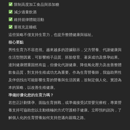
限制高度加工食品與添加糖
減少過量飲酒
維持規律體能活動
重視充足睡眠
這些策略不僅支持生育力，也提升整體健康與福祉。
核心要點
男性生育力不容忽視。越來越多的證據顯示，父方營養、代謝健康與
生活型態因素，可影響精子品質、胚胎發育、著床成功及懷孕結果。
達到健康體重固然有益，但優化代謝健康、降低氧化壓力及改善整體
飲食品質，對支持生殖成功尤為重要。作為生育營養師，我協助男性
及伴侶找出可能影響生育的營養與生活因素，並制定個人化、實證為
本的策略，以改善生殖健康。
準備好優化您的生育力嗎？
若您正計劃懷孕、面臨生育挑戰，或準備接受試管嬰兒療程，專業營
養支持可協助您以主動積極的方式守護精子健康。立即預約諮詢，了
解個人化的生育營養如何支持您邁向親職之路。
Contact Us