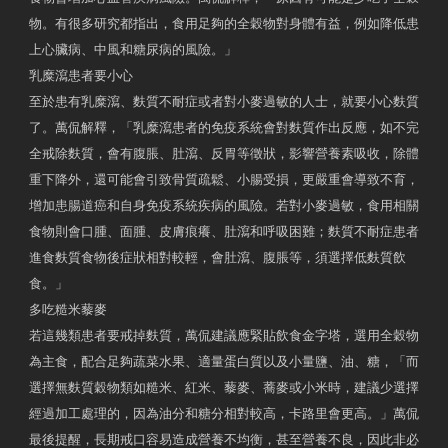
物。有很多研究都指出，食用足夠的全穀物對身體有益，例如降低患
上心臟病、中風和糖尿病的風險。」
乳糜瀉患者要小心
至於患有乳糜瀉、麩質不耐症或者對小麥過敏的人士，就要小心麩質
了。萬侃解釋，「乳糜瀉患者的免疫系統會對麩質作出反應，如不完
全戒除麩質，會有腹脹、肚瀉、反胃等徵狀，影響營養素吸收，除體
重下降外，還可能會引致骨質疏鬆、小腸受損，更嚴重會導致不育，
增加患腸道癌和自身免疫系統疾病的風險。若對小麥過敏，食用相關
食物則會口腫、面腫、皮膚痕癢、肚瀉和呼吸困難；麩質不耐症患者
進食麩質食物後症狀相對較輕，會肚瀉、腹脹等，須選擇低麩質飲
食。」
多吃糙米藜麥
若這幾類患者要戒掉麩質，萬侃建議應緊貼飲食金字塔，選用全穀物
為主食，配合足夠蔬菜水果、適量蛋白質以及小量鹽、油、糖，「而
選擇無麩質穀物類如糙米、紅米、藜麥、蕎麥或小米時，建議少選擇
經過加工處理的，因為油分和糖分相對較高，卡路里會更高。」萬侃
最後提醒，長期戒口容易造成營養不均衡，甚至營養不良，因此非必