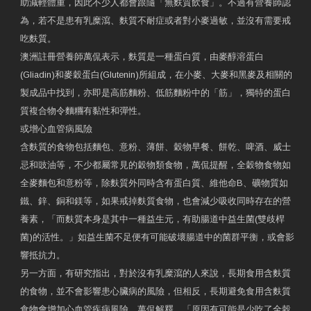
助減輕體重，因此不少人都會跟隨「無麩質飲食」。不過有營養師認
為，若不是患有乳糜瀉、麩質不耐症或者對小麥過敏，並沒有需要戒
吃麩質。
澳洲註冊營養師萬侃表示，麩質是一種蛋白質，由麥醇溶蛋白
(Gliadin)和麥穀蛋白(Glutenin)所組成，在小麥、大麥和黑麥及相關的
製成品中找到，亦即是高筋麵粉、低筋麵粉中的「筋」，獨特的蛋白
質複合物令麵糰有黏性和彈性。
或增心血管病風險
含麩質的食物包括麵包、意粉、薄餅、穀物早餐、餅乾、啤酒、威士
忌和豉油等，不少都屬常見的穀物類食物，萬侃提醒，全穀物食物如
全麥麵包和意粉等，除麩質外同時含有蛋白質、維他命B、礦物質如
鐵、鋅、銅和鎂等，如果戒掉麩質食物，也會減少吸收同時存在的營
養素，「而麩質本身是其中一種益生元，有助腸道中益生菌(雙歧桿
菌)的活性。」如益生菌不足便有可能破壞腸道中的菌群平衡，或會影
響抵抗力。
另一方面，有研究指出，對於沒有乳糜瀉的人來說，長期食用含麩質
的食物，並不會影響患心臟病的風險，但相反，長期避免食用含麩質
食物會增加心血管疾病風險。萬侃解釋，「原因有可能是少吃了全穀