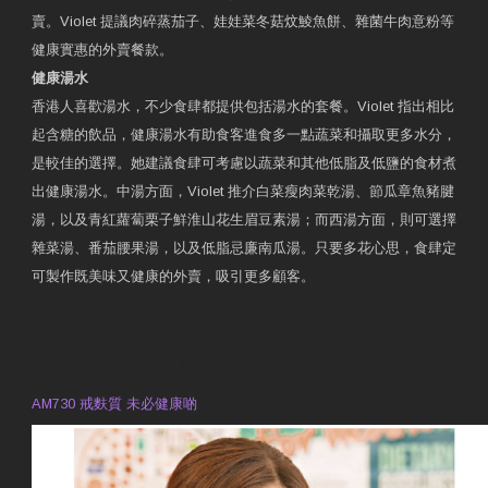
賣。Violet 提議肉碎蒸茄子、娃娃菜冬菇炆鯪魚餅、雜菌牛肉意粉等
健康實惠的外賣餐款。
健康湯水
香港人喜歡湯水，不少食肆都提供包括湯水的套餐。Violet 指出相比
起含糖的飲品，健康湯水有助食客進食多一點蔬菜和攝取更多水分，
是較佳的選擇。她建議食肆可考慮以蔬菜和其他低脂及低鹽的食材煮
出健康湯水。中湯方面，Violet 推介白菜瘦肉菜乾湯、節瓜章魚豬腱
湯，以及青紅蘿蔔栗子鮮淮山花生眉豆素湯；而西湯方面，則可選擇
雜菜湯、番茄腰果湯，以及低脂忌廉南瓜湯。只要多花心思，食肆定
可製作既美味又健康的外賣，吸引更多顧客。
衛生署製作 星級有營食肆
預約註冊營養師 Violet Man
專業範疇
AM730 戒麩質 未必健康啲