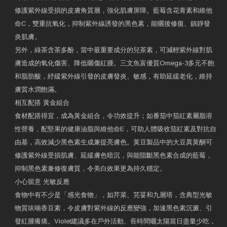
修護紫外線受損的皮膚角質層，強化肌膚屏障。藍莓含花青素和維他
命C，雙重抗氧化，抑制紫外線誘發的黑色素，能曬後修復、鎮靜發
炎肌膚。
另外，綠茶含茶多酚，當中最重要成分的兒茶素，可減輕紫外線對肌
膚造成的氧化傷害、降低曬傷紅腫。三文魚富優質Omega-3多元不飽
和脂肪酸，紓緩紫外線引發的皮膚發炎、敏感，有助延緩老化，維持
膚質水潤飽滿。
相互配搭 黃金組合
食材配搭得宜，成為黃金組合，令功效提升；如番茄中茄紅素屬脂溶
性營養，配堅果的健康油脂與維他命E，可助人體吸收茄紅素及對抗自
由基，高效減少黑色素生成兼提亮膚色。黃豆製品中的大豆異黃酮可
修護紫外線受損肌膚、延緩膚色暗沉，與能阻斷黑色素合成的藍莓，
抑制黑色素兼修復膚質，令美白效果更為持久穩定。
小心留意 光敏反應
食物中有不少是「感光食物」，如芹菜、芫荽和九層塔，含典型光敏
物質呋喃香豆素，令皮膚對紫外線的反應變強，加速黑色素沉澱、引
發紅腫癢痛。Violet建議多在戶外活動、長時間曬太陽當日盡量少吃，