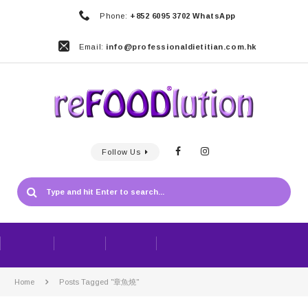
Phone:
+852 6095 3702 WhatsApp
Email:
info@professionaldietitian.com.hk
Follow Us
Home
Posts Tagged "章魚燒"