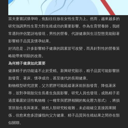
當夫妻嘗試懷孕時，焦點往往放在女性生育力上。然而，越來越多的
研究強調男性生育力對生殖成功的重要影響。作為生育營養師，我經
常遇到伴侶驚訝地發現，男性的營養、代謝健康與生活型態竟能顯著
影響精子品質及懷孕結果。
好消息是，許多影響精子健康的因素皆可改變，而具針對性的營養策
略能帶來明顯的改善。
為何精子健康如此重要
健康精子的功能遠不止於受精。新興研究顯示，精子品質可能影響胚
胎發育、著床、懷孕成功，甚至後代的長期健康。
動物模型研究證實，父方肥胖可能延緩著床前胚胎發育、降低著床
率，並對孕期胎兒生長產生負面影響。研究人員也發現，成熟精子若
過度暴露於活性氧物種（一種常與肥胖相關的氧化壓力形式），將損
害胚胎生長與著床。雖然人類研究較複雜，未必能確立直接因果關
係，但愈來愈多證據指向父方健康、精子品質與生殖結果之間存在類
似關聯。