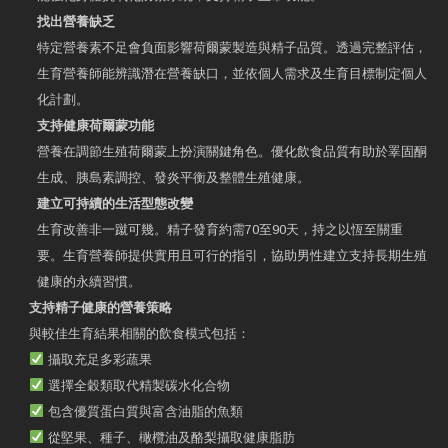
找出營養缺乏
特定營養素不足會負面影響荷爾蒙製造與精子品質。透過完整評估，
生育營養師能辨識潛在營養缺口，並依個人需求及生育目標制定個人
化計劃。
支持健康荷爾蒙功能
營養在調節生殖荷爾蒙上扮演關鍵角色。優化飲食品質有助於睪固酮
生成、胰島素調控、發炎平衡及整體生殖健康。
建立可持續的生活型態改變
生育改善非一蹴可幾。精子發育約需70至90天，持之以恆至關重
要。生育營養師提供實用且可行的指引，協助男性建立支持長期生殖
健康的永續習慣。
支持精子健康的營養策略
與較佳生育結果相關的飲食模式包括：
攝取充足多彩蔬果
選擇全穀類取代精製碳水化合物
包含優質蛋白質與富含油脂的魚類
從堅果、種子、橄欖油及酪梨攝取健康脂肪