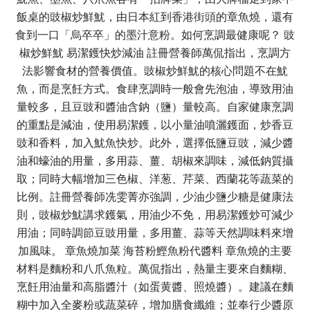
飯桌的豉椒炒鮮魷，由日本紅到香港街頭的章魚燒，還有
食到一口「烏卒卒」的墨汁意粉。如何烹調最健康呢？ 豉
椒炒鮮魷 易潔鑊快炒減油 註冊營養師萬侃指出，烹調方
法影響食材的營養價值。豉椒炒鮮魷的核心問題不在魷
魚，而是烹飪方式。食肆烹調時一般會先泡油，導致用油
量較多，且豆豉和醬油含鈉（鹽）量較高。自家健康烹調
的重點是減油，使用易潔鑊，以小量油噴灑鑊面，炒香豆
豉和香料，加入魷魚快炒。此外，選擇低鹽豆豉，減少醬
油和蠔油的用量，多用蒜、薑、胡椒來調味，減低鈉質攝
取；同時大幅增加三色椒、洋葱、芹菜、西蘭花等蔬菜的
比例。註冊營養師冼雯菁亦強調，少油少鹽少糖是健康法
則，豉椒炒魷講求鑊氣，用油少不免，用易潔鑊炒可減少
用油；同時調節豆豉用量，多用薑、蒜等天然調味料來增
加風味。 章魚燒加菜 海苔粉鰹魚粉代醬料 章魚燒的主要
材料是麵粉和八爪魚粒。萬侃指出，熱量主要來自麵糊、
烹飪用油量和高脂醬汁（如蛋黄醬、照燒醬）。建議在麵
糊中加入全麥粉或蔬菜碎，增加膳食纖維；並奉行少醬原