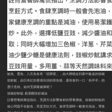
魷魚、墨魚、八爪魚各有「招牌菜」，由大牌檔走到家中飯桌的豉椒
炒鮮魷，由日本紅到香港街頭的章魚燒，還有食到一口「烏卒卒」的
墨汁意粉。如何烹調最健康呢？
豉椒炒鮮魷 易潔鑊快炒減油
註冊營養師萬侃指出，烹調方法影響食材的營養價值。豉椒炒鮮魷的
核心問題不在魷魚，而是烹飪方式。食肆烹調時一般會先泡油，導致