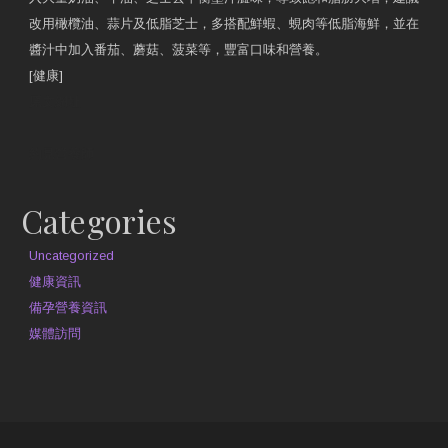
改用橄欖油、蒜片及低脂芝士，多搭配鮮蝦、蜆肉等低脂海鮮，並在
醬汁中加入番茄、蘑菇、菠菜等，豐富口味和營養。
[健康]
原文網址
約見營養師
Categories
Uncategorized
健康資訊
備孕營養資訊
媒體訪問