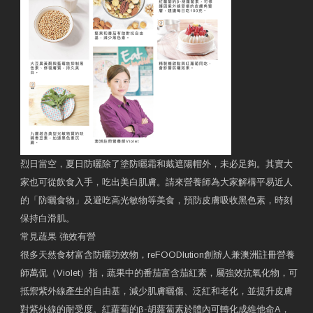
烈日當空，夏日防曬除了塗防曬霜和戴遮陽帽外，未必足夠。其實大
家也可從飲食入手，吃出美白肌膚。請來營養師為大家解構平易近人
的「防曬食物」及避吃高光敏物等美食，預防皮膚吸收黑色素，時刻
保持白滑肌。
常見蔬果 強效有營
很多天然食材富含防曬功效物，reFOODlution創辧人兼澳洲註冊營養
師萬侃（Violet）指，蔬果中的番茄富含茄紅素，屬強效抗氧化物，可
抵禦紫外線產生的自由基，減少肌膚曬傷、泛紅和老化，並提升皮膚
對紫外線的耐受度。紅蘿蔔的β-胡蘿蔔素於體內可轉化成維他命A，