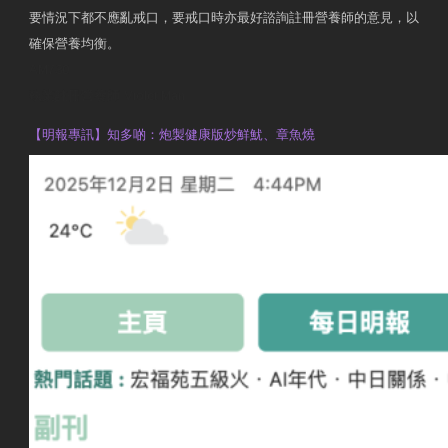
要情況下都不應亂戒口，要戒口時亦最好諮詢註冊營養師的意見，以
確保營養均衡。
AM730
執業註冊營養師 Violet Man
【明報專訊】知多啲：炮製健康版炒鮮魷、章魚燒