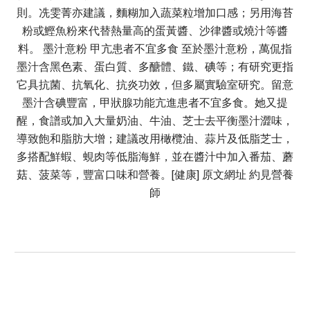
則。冼雯菁亦建議，麵糊加入蔬菜粒增加口感；另用海苔
粉或鰹魚粉來代替熱量高的蛋黃醬、沙律醬或燒汁等醬
料。 墨汁意粉 甲亢患者不宜多食 至於墨汁意粉，萬侃指
墨汁含黑色素、蛋白質、多醣體、鐵、碘等；有研究更指
它具抗菌、抗氧化、抗炎功效，但多屬實驗室研究。留意
墨汁含碘豐富，甲狀腺功能亢進患者不宜多食。她又提
醒，食譜或加入大量奶油、牛油、芝士去平衡墨汁澀味，
導致飽和脂肪大增；建議改用橄欖油、蒜片及低脂芝士，
多搭配鮮蝦、蜆肉等低脂海鮮，並在醬汁中加入番茄、蘑
菇、菠菜等，豐富口味和營養。[健康] 原文網址 約見營養
師