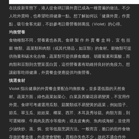
在抗疫新常態下，港人從食肆訂購外賣已成為一種普遍的做法。不少
人吃外賣時，也希望吃得健康一點。想了解如何以「健康外賣」作賣
點，吸引食客光顧，不妨參考註冊營養師萬侃（Violet）的心得。
均衡營養
食物種類不同，營養素也各異。食肆 製 作 外 賣 餐 盒 時， 宜 包 括
穀 物類、蔬菜類和肉類（或其代替品，如豆類）的食材。穀物類可提
供熱量和碳水化合物，蔬菜類可提供膳食纖維、胡蘿蔔素和葉酸，而
肉類和豆類則含豐富蛋白質，這些營養素有助維持良好的免疫力。想
讓顧客吃得健康，外賣餐盒便應提供均衡營養。
慎選食材
Violet 指出健康的外賣餐盒要配合均衡飲食，並多選低脂的天然食
材。蔬菜方面，綠色蔬菜如菜心、白菜及西蘭花容易變黃，不宜用作
外賣。食肆可考慮選用瓜類、菇菌類或不易變黃的蔬菜，例如茄子、
節瓜、翠玉瓜、娃娃菜、椰菜、西芹、木耳及秀珍菇。肉類方面，則
可選豬柳、牛肩肉及西冷等瘦肉，或去皮禽肉、魚肉或海鮮，並使用
少油快炒、蒸、焗、炆等低脂烹調方法。一般而言，脆口的煎炸食物
存放於餐盒後，外皮便會變軟，賣相亦失色不少，故此不適合作外