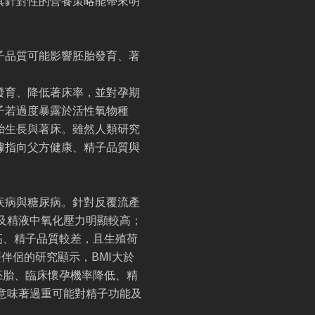
具針對性的營養策略能帶來明
子品質可能影響胚胎發育、著
發育、降低著床率，並對孕期
子若過度暴露於活性氧物種
胎生長與著床。雖然人類研究
據指向父方健康、精子品質與
疾病與糖尿病。針對反覆流產
及精液中氧化壓力明顯較高；
高、精子品質較差，且生殖荷
伴侶的研究顯示，BMI大於
質胚胎、臨床懷孕機率降低、精
意味著過重可能對精子功能及