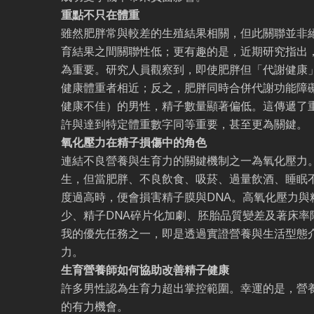
重點不只在體重
雖然肥胖常與較差的生殖結果相關，但此關聯並非絕
育結果之間關聯性低；更有趣的是，近期研究指出
為重要。研究人員觀察到，即使肥胖但「代謝健康
健康體重者相近；反之，肥胖同時合併代謝功能障
健康不佳）的男性，精子數量顯著偏低。這傳遞了
許與達到特定體重數字同等重要，甚至更為關鍵。
氧化壓力在精子損傷中的角色
連結不良營養與生育力的關鍵機制之一為氧化壓力
生，但當肥胖、不良飲食、吸菸、過量飲酒、睡眠
度過高時，便會損害精子膜與DNA。高氧化壓力與
少、精子DNA碎片化加劇、胚胎品質變差及著床率
我的優先任務之一，即是透過實證營養與生活型態
力。
生育營養師如何協助改善精子健康
許多男性認為生育力超出掌控範圍。幸運的是，營
的有力機會。