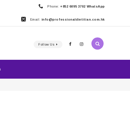
Phone:
+852 6095 3702 WhatsApp
Email:
info@professionaldietitian.com.hk
Follow Us
S