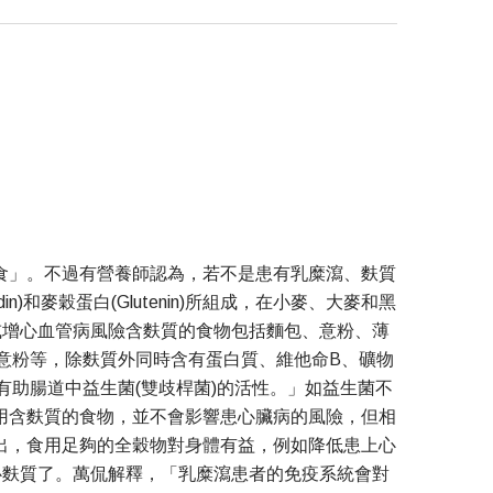
食」。不過有營養師認為，若不是患有乳糜瀉、麩質
和麥穀蛋白(Glutenin)所組成，在小麥、大麥和黑
或增心血管病風險含麩質的食物包括麵包、意粉、薄
意粉等，除麩質外同時含有蛋白質、維他命B、礦物
助腸道中益生菌(雙歧桿菌)的活性。」如益生菌不
用含麩質的食物，並不會影響患心臟病的風險，但相
出，食用足夠的全穀物對身體有益，例如降低患上心
心麩質了。萬侃解釋，「乳糜瀉患者的免疫系統會對