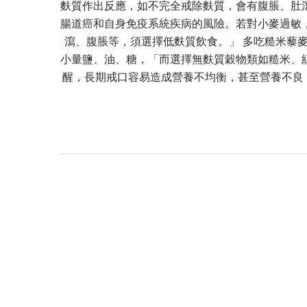
麩質作出反應，如不完全戒除麩質，會有腹脹、肚
腸道癌和自身免疫系統疾病的風險。若對小麥過敏
瀉、腹脹等，須選擇低麩質飲食。」 多吃糙米藜
小量鹽、油、糖，「而選擇無麩質穀物類如糙米、
醒，長期戒口容易造成營養不均衡，甚至營養不良，