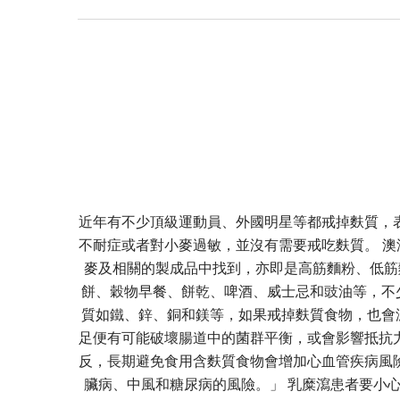
近年有不少頂級運動員、外國明星等都戒掉麩質，
不耐症或者對小麥過敏，並沒有需要戒吃麩質。 澳洲註冊
麥及相關的製成品中找到，亦即是高筋麵粉、低筋
餅、穀物早餐、餅乾、啤酒、威士忌和豉油等，不
質如鐵、鋅、銅和鎂等，如果戒掉麩質食物，也會
足便有可能破壞腸道中的菌群平衡，或會影響抵抗
反，長期避免食用含麩質食物會增加心血管疾病風
臟病、中風和糖尿病的風險。」 乳糜瀉患者要小