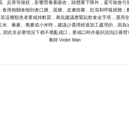
瀉、反胃等徵狀，影響營養素吸收，除體重下降外，還可能會引
，食用相關食物則會口腫、面腫、皮膚痕癢、肚瀉和呼吸困難；
麥若這幾類患者要戒掉麩質，萬侃建議應緊貼飲食金字塔，選用
紅米、藜麥、蕎麥或小米時，建議少選擇經過加工處理的，因為
因此非必要情況下都不應亂戒口，要戒口時亦最好諮詢註冊營養師
養師 Violet Man