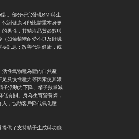
對。部分研究發現BMI與生
，代謝健康可能比體重本身更
」的男性，其精液品質參數與
礙（如葡萄糖耐受不良及肝臟
重要訊息：改善代謝健康，或
。活性氧物種為體內自然產
不足及慢性壓力等因素使其濃
精子活動力下降、精子數量減
降低有關。身為生育營養師，
介入，協助客戶降低氧化壓
養提供了支持精子生成與功能