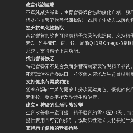
改善代謝健康
不單純聚焦減重，生育營養師會協助優化血糖、胰
標及心血管健康等代謝標記，為精子生成與成熟創
提升抗氧化物攝取
富含營養的飲食可保護精子免受氧化損傷。支持精
素C、維生素E、硒、鋅、輔酶Q10及Omega-3
系統，支持精子正常功能。
找出營養缺乏
特定營養素不足會負面影響荷爾蒙製造與精子品質
能辨識潛在營養缺口，並依個人需求及生育目標制
支持健康荷爾蒙功能
營養在調節生殖荷爾蒙上扮演關鍵角色。優化飲食
素調控、發炎平衡及整體生殖健康。
建立可持續的生活型態改變
生育改善非一蹴可幾。精子發育約需70至90天，
提供實用且可行的指引，協助男性建立支持長期生
支持精子健康的營養策略