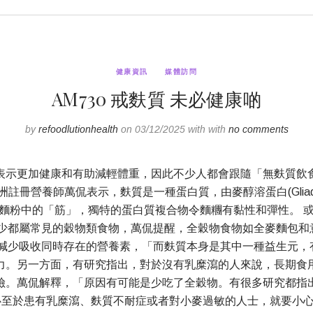
健康資訊
媒體訪問
AM730 戒麩質 未必健康啲
by
refoodlutionhealth
on 03/12/2025 with with
no comments
表示更加健康和有助減輕體重，因此不少人都會跟隨「無麩質飲
營養師萬侃表示，麩質是一種蛋白質，由麥醇溶蛋白(Gliadin)
麵粉中的「筋」，獨特的蛋白質複合物令麵糰有黏性和彈性。 
少都屬常見的穀物類食物，萬侃提醒，全穀物食物如全麥麵包和
減少吸收同時存在的營養素，「而麩質本身是其中一種益生元，有
力。另一方面，有研究指出，對於沒有乳糜瀉的人來說，長期食
險。萬侃解釋，「原因有可能是少吃了全穀物。有很多研究都指
心至於患有乳糜瀉、麩質不耐症或者對小麥過敏的人士，就要小