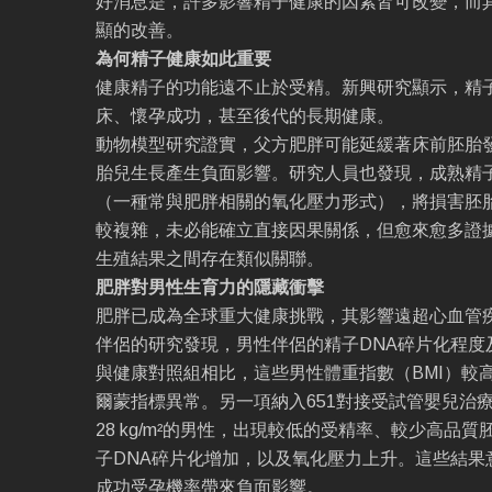
好消息是，許多影響精子健康的因素皆可改變，而
顯的改善。
為何精子健康如此重要
健康精子的功能遠不止於受精。新興研究顯示，精
床、懷孕成功，甚至後代的長期健康。
動物模型研究證實，父方肥胖可能延緩著床前胚胎
胎兒生長產生負面影響。研究人員也發現，成熟精
（一種常與肥胖相關的氧化壓力形式），將損害胚
較複雜，未必能確立直接因果關係，但愈來愈多證
生殖結果之間存在類似關聯。
肥胖對男性生育力的隱藏衝擊
肥胖已成為全球重大健康挑戰，其影響遠超心血管
伴侶的研究發現，男性伴侶的精子DNA碎片化程度
與健康對照組相比，這些男性體重指數（BMI）較
爾蒙指標異常。另一項納入651對接受試管嬰兒治療
28 kg/m²的男性，出現較低的受精率、較少高品
子DNA碎片化增加，以及氧化壓力上升。這些結果
成功受孕機率帶來負面影響。