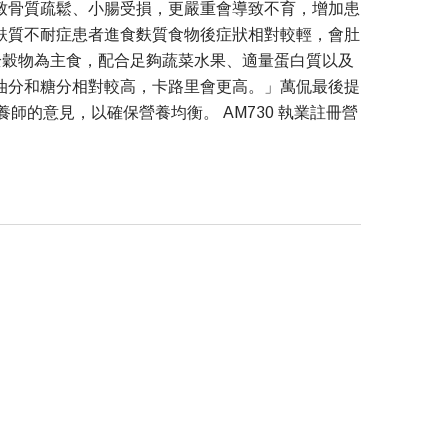
致骨質疏鬆、小腸受損，更嚴重會導致不育，增加患
麩質不耐症患者進食麩質食物後症狀相對較輕，會肚
全穀物為主食，配合足夠蔬菜水果、適量蛋白質以及
油分和糖分相對較高，卡路里會更高。」萬侃最後提
的意見，以確保營養均衡。 AM730 執業註冊營