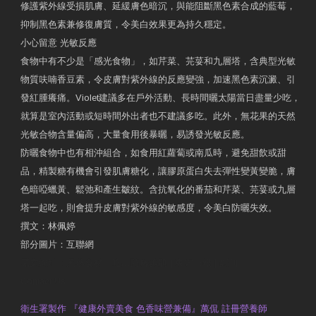
修護紫外線受損肌膚、延緩膚色暗沉，與能阻斷黑色素合成的藍莓，
抑制黑色素兼修復膚質，令美白效果更為持久穩定。
小心留意 光敏反應
食物中有不少是「感光食物」，如芹菜、芫荽和九層塔，含典型光敏
物質呋喃香豆素，令皮膚對紫外線的反應變強，加速黑色素沉澱、引
發紅腫癢痛。Violet建議多在戶外活動、長時間曬太陽當日盡量少吃，
就算是室內活動或短時間外出者也不建議多吃。此外，無花果的天然
光敏合物含量偏高，大量食用後暴曬，易誘發光敏反應。
防曬食物中也有相沖組合，如食用紅蘿蔔或南瓜時，避免甜飲或甜
品，精製糖有機會引發肌膚糖化，讓膠原蛋白失去彈性變黃變脆，膚
色暗啞蠟黃、鬆弛和產生皺紋。含抗氧化的番茄和芹菜、芫荽或九層
塔一起吃，則會提升皮膚對紫外線的敏感度，令美白防曬失效。
撰文：林佩婷
部分圖片：互聯網
原文網址：天然食材 吃出防曬美肌 | 東方日報 | 副刊
Contact Us
衛生署製作 『健康外賣美食 色香味營兼備』萬侃 註冊營養師