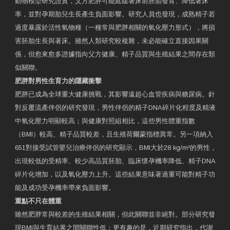
動物模型研究證實，父方肥胖可能延緩著床前胚胎發育、降低著床
率，並對孕期胎兒生長產生負面影響。研究人員也發現，成熟精子若
過度暴露於活性氧物種（一種常與肥胖相關的氧化壓力形式），將損
害胚胎生長與著床。雖然人類研究較複雜，未必能確立直接因果關
係，但愈來愈多證據指向父方健康、精子品質與生殖結果之間存在類
似關聯。
肥胖對男性生育力的隱藏衝擊
肥胖已成為全球重大健康挑戰，其影響遠超心血管疾病與糖尿病。針
對反覆流產伴侶的研究發現，男性伴侶的精子DNA碎片化程度及精液
中氧化壓力明顯較高；與健康對照組相比，這些男性體重指數
（BMI）較高、精子品質較差，且生殖荷爾蒙指標異常。另一項納入
651對接受試管嬰兒治療伴侶的研究顯示，BMI大於28 kg/m²的男性，
出現較低的受精率、較少高品質胚胎、臨床懷孕機率降低、精子DNA
碎片化增加，以及氧化壓力上升。這些結果意味著過重可能對精子功
能及成功受孕機率帶來負面影響。
重點不只在體重
雖然肥胖常與較差的生殖結果相關，但此關聯並非絕對。部分研究發
現BMI與生育結果之間關聯性低；更有趣的是，近期研究指出，代謝