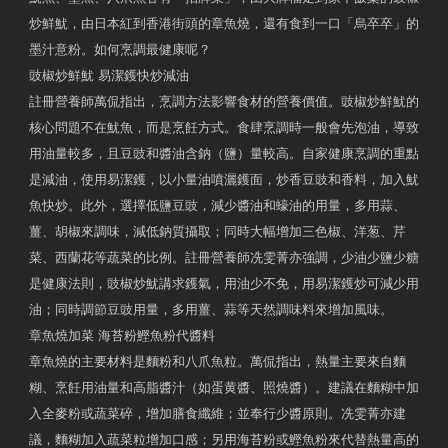
炒鮮魷，由日本紅到香港街頭的章魚燒，還有食到一口「烏卒卒」的
墨汁意粉。如何烹調最健康呢？
豉椒炒鮮魷 易潔鑊快炒減油
註冊營養師萬侃指出，烹調方法影響食材的營養價值。豉椒炒鮮魷的
核心問題不在魷魚，而是烹飪方式。食肆烹調時一般會先泡油，導致
用油量較多，且豆豉和醬油含鈉（鹽）量較高。自家健康烹調的重點
是減油，使用易潔鑊，以小量油噴灑鑊面，炒香豆豉和香料，加入魷
魚快炒。此外，選擇低鹽豆豉，減少醬油和蠔油的用量，多用蒜、
薑、胡椒來調味，減低鈉質攝取；同時大幅增加三色椒、洋葱、芹
菜、西蘭花等蔬菜的比例。註冊營養師冼雯菁亦強調，少油少鹽少糖
是健康法則，豉椒炒魷講求鑊氣，用油少不免，用易潔鑊炒可減少用
油；同時調節豆豉用量，多用薑、蒜等天然調味料來增加風味。
章魚燒加菜 海苔粉鰹魚粉代醬料
章魚燒的主要材料是麵粉和八爪魚粒。萬侃指出，熱量主要來自麵
糊、烹飪用油量和高脂醬汁（如蛋黄醬、照燒醬）。建議在麵糊中加
入全麥粉或蔬菜碎，增加膳食纖維；並奉行少醬原則。冼雯菁亦建
議，麵糊加入蔬菜粒增加口感；另用海苔粉或鰹魚粉來代替熱量高的