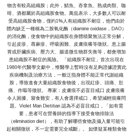
物含有較高組織胺；此外，鯖魚、吞拿魚、熟成肉類、咖
啡、酒都屬於高組織胺食物。萬侃表示，大多數人可以耐
受高組織胺食物，僅約1%人有組織胺不耐症，他們由於
體內缺乏一種稱為二胺氧化酶（diamine oxidase，DAO）
的消化酶，使食物中的組織胺在身體積聚無法正常分解，
引起皮疹、蕁麻疹、呼吸困難、皮膚痕癢等徵狀。患上腸
胃或肝臟疾病、壓力大、腸道微生物群失衡等，都會增加
患組織胺不耐症的風險。 「組織胺不耐症」首次出現在
1980年代醫學文獻中，惟醫學上暫時沒有足夠證據證實此
疾病機制及治療方法，一般泛指身體不能正常代謝組織
胺，導致進食大量組織胺食物後，出現紅疹、頭痛、肚
痛、作嘔等徵狀。 專家：皮膚痕不必盲目戒口 皮膚痕癢
令人困擾、寢食難安，有人會選擇戒口，希望減輕痕癢問
題。Violet Man Dietitian 認為不必盲目戒口，「如有需
要，患者可在營養師的指導下接受食物排除法
（elimination diet），有助了解哪些食物及攝入量可能引
起相關徵狀，不一定需要完全戒斷」。 如懷疑某種類食物