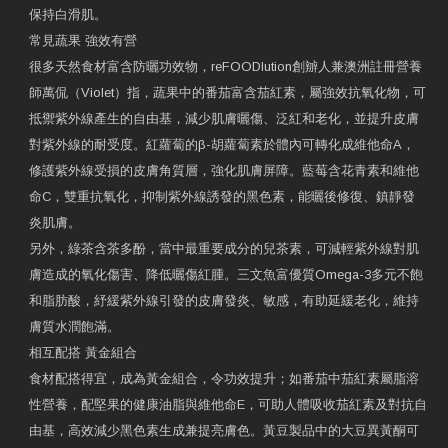
保持白滑肌。
常見蔬果 強效有營
很多天然食材富含防曬功效物，reFOODlution創辧人兼澳洲註冊營養
師萬侃（Violet）指，蔬果中的番茄富含茄紅素，屬強效抗氧化物，可
抵禦紫外線產生的自由基，減少肌膚曬傷、泛紅和老化，並提升皮膚
對紫外線的耐受度。紅蘿蔔的β-胡蘿蔔素於體內可轉化成維他命A，
修護紫外線受損的皮膚角質層，強化肌膚屏障。藍莓含花青素和維他
命C，雙重抗氧化，抑制紫外線誘發的黑色素，能曬後修復、鎮靜發
炎肌膚。
另外，綠茶含茶多酚，當中最重要成分的兒茶素，可減輕紫外線對肌
膚造成的氧化傷害、降低曬傷紅腫。三文魚富優質Omega-3多元不飽
和脂肪酸，紓緩紫外線引發的皮膚發炎、敏感，有助延緩老化，維持
膚質水潤飽滿。
相互配搭 黃金組合
食材配搭得宜，成為黃金組合，令功效提升；如番茄中茄紅素屬脂溶
性營養，配堅果的健康油脂與維他命E，可助人體吸收茄紅素及對抗自
由基，高效減少黑色素生成兼提亮膚色。黃豆製品中的大豆異黃酮可