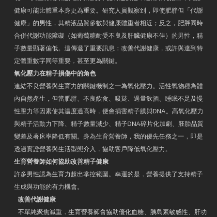
健康可能比體重本身更為重要。研究人員觀察到，即使肥胖但「代謝
健康」的男性，其精液品質參數與健康體重者相近；反之，肥胖同時
合併代謝功能障礙（如葡萄糖耐受不良及肝臟健康不佳）的男性，精
子數量顯著偏低。這傳遞了重要訊息：改善代謝健康，或許與達到特
定體重數字同等重要，甚至更為關鍵。
氧化壓力在精子損傷中的角色
連結不良營養與生育力的關鍵機制之一為氧化壓力。活性氧物種為體
內自然產生，但當肥胖、不良飲食、吸菸、過量飲酒、睡眠不足及慢
性壓力等因素使其濃度過高時，便會損害精子膜與DNA。高氧化壓力
與精子活動力下降、精子數量減少、精子DNA碎片化加劇、胚胎品質
變差及著床率降低有關。身為生育營養師，我的優先任務之一，即是
透過實證營養與生活型態介入，協助客戶降低氧化壓力。
生育營養師如何協助改善精子健康
許多男性認為生育力超出掌控範圍。幸運的是，營養提供了支持精子
生成與功能的有力機會。
改善代謝健康
不單純聚焦減重，生育營養師會協助優化血糖、胰島素敏感性、肝功