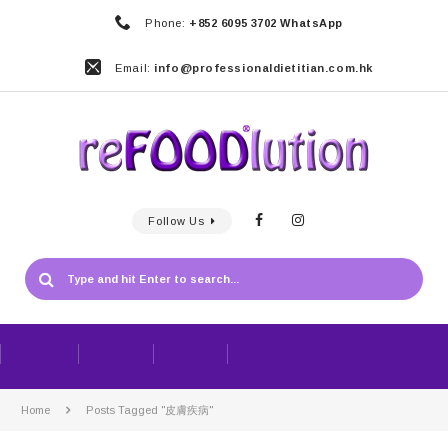
Phone:
+852 6095 3702 WhatsApp
Email:
info@professionaldietitian.com.hk
Follow Us
Home
Posts Tagged "皮膚疾病"