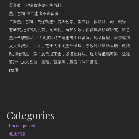
蛋黃醬、沙律醬或燒汁等醬料。
墨汁意粉 甲亢患者不宜多食
至於墨汁意粉，萬侃指墨汁含黑色素、蛋白質、多醣體、鐵、碘等；
有研究更指它具抗菌、抗氧化、抗炎功效，但多屬實驗室研究。留意
墨汁含碘豐富，甲狀腺功能亢進患者不宜多食。她又提醒，食譜或加
入大量奶油、牛油、芝士去平衡墨汁澀味，導致飽和脂肪大增；建議
改用橄欖油、蒜片及低脂芝士，多搭配鮮蝦、蜆肉等低脂海鮮，並在
醬汁中加入番茄、蘑菇、菠菜等，豐富口味和營養。
[健康]
原文網址
約見營養師
Categories
Uncategorized
健康資訊