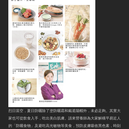
烈日當空，夏日防曬除了塗防曬霜和戴遮陽帽外，未必足夠。其實大
家也可從飲食入手，吃出美白肌膚。請來營養師為大家解構平易近人
的「防曬食物」及避吃高光敏物等美食，預防皮膚吸收黑色素，時刻