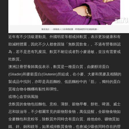
近年有不少頂級運動員、外國明星等都戒掉麩質，表示更加健康和有
助減輕體重，因此不少人都會跟隨「無麩質飲食」。不過有營養師認
為，若不是患有乳糜瀉、麩質不耐症或者對小麥過敏，並沒有需要戒
吃麩質。
澳洲註冊營養師萬侃表示，麩質是一種蛋白質，由麥醇溶蛋白
(Gliadin)和麥穀蛋白(Glutenin)所組成，在小麥、大麥和黑麥及相關的
製成品中找到，亦即是高筋麵粉、低筋麵粉中的「筋」，獨特的蛋白
質複合物令麵糰有黏性和彈性。
或增心血管病風險
含麩質的食物包括麵包、意粉、薄餅、穀物早餐、餅乾、啤酒、威士
忌和豉油等，不少都屬常見的穀物類食物，萬侃提醒，全穀物食物如
全麥麵包和意粉等，除麩質外同時含有蛋白質、維他命B、礦物質如
鐵、鋅、銅和鎂等，如果戒掉麩質食物，也會減少吸收同時存在的營