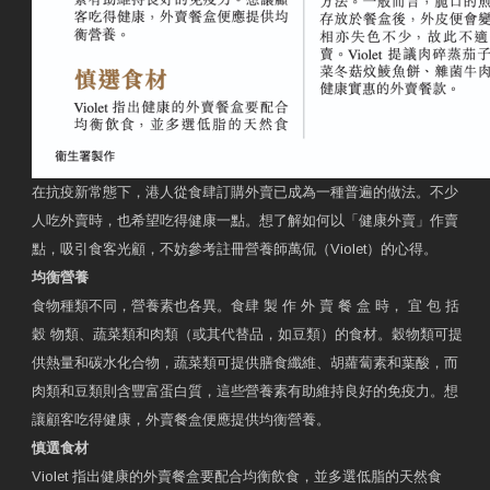
在抗疫新常態下，港人從食肆訂購外賣已成為一種普遍的做法。不少
人吃外賣時，也希望吃得健康一點。想了解如何以「健康外賣」作賣
點，吸引食客光顧，不妨參考註冊營養師萬侃（Violet）的心得。
均衡營養
食物種類不同，營養素也各異。食肆 製 作 外 賣 餐 盒 時， 宜 包 括
穀 物類、蔬菜類和肉類（或其代替品，如豆類）的食材。穀物類可提
供熱量和碳水化合物，蔬菜類可提供膳食纖維、胡蘿蔔素和葉酸，而
肉類和豆類則含豐富蛋白質，這些營養素有助維持良好的免疫力。想
讓顧客吃得健康，外賣餐盒便應提供均衡營養。
慎選食材
Violet 指出健康的外賣餐盒要配合均衡飲食，並多選低脂的天然食