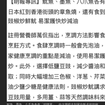
魷魚、墨魚、八爪魚各有「招牌菜」，由大牌檔走到家中飯桌的豉椒