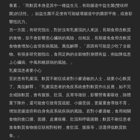
養素，「而麩質本身是其中一種益生元，有助腸道中益生菌(雙歧桿
菌)的活性。」如益生菌不足便有可能破壞腸道中的菌群平衡，或會影
響抵抗力。
另一方面，有研究指出，對於沒有乳糜瀉的人來說，長期食用含麩質
的食物，並不會影響患心臟病的風險，但相反，長期避免食用含麩質
食物會增加心血管疾病風險。萬侃解釋，「原因有可能是少吃了全穀
物。有很多研究都指出，食用足夠的全穀物對身體有益，例如降低患
上心臟病、中風和糖尿病的風險。」
乳糜瀉患者要小心
至於患有乳糜瀉、麩質不耐症或者對小麥過敏的人士，就要小心麩質
了。萬侃解釋，「乳糜瀉患者的免疫系統會對麩質作出反應，如不完
全戒除麩質，會有腹脹、肚瀉、反胃等徵狀，影響營養素吸收，除體
重下降外，還可能會引致骨質疏鬆、小腸受損，更嚴重會導致不育，
增加患腸道癌和自身免疫系統疾病的風險。若對小麥過敏，食用相關
食物則會口腫、面腫、皮膚痕癢、肚瀉和呼吸困難；麩質不耐症患者
進食麩質食物後症狀相對較輕，會肚瀉、腹脹等，須選擇低麩質飲
食。」