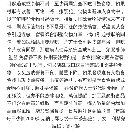
引起過敏或食物不耐，至少兩周完全不吃可疑食物。如果
徵狀有改善，可逐一將「嫌疑犯」食物重新加入食物中，
以了解哪些食物引起徵狀。相反，排除食物後情况未有好
轉，則表示這類食物不是最可疑的致敏禍首。若證實某食
物引起過敏，營養師會調整食物分量，找出引起徵狀的閾
值，譬如試驗結果發現吃一片芝士會引致皮膚痕癢，但吃
半片沒有問題，那麼病人便毋須完全戒掉芝士。須營養師
監督 免營養不良 特別要注意的是，食物排除法應在營養
師的監督下執行，切忌胡亂戒口或自行嘗試排除某類食
物，以免造成營養不良、體重下降。如果發現進食某類食
物後出現皮膚痕癢、出疹等徵狀，有可能是對食物敏感或
食物不耐症，應及早求醫。 雖然健康人士能代謝食物中的
組織胺，但亦不能放肆地吃。萬侃提醒，加工及醃製食品
不但含有較高組織胺，而且鹽分偏高，攝入過量鈉會增加
高血壓風險，增加腎臟負擔，日常應注意鈉攝取量（建議
每日少於2000毫克鈉，即少於一平茶匙鹽）。文：利楚兒
編輯：梁小玲