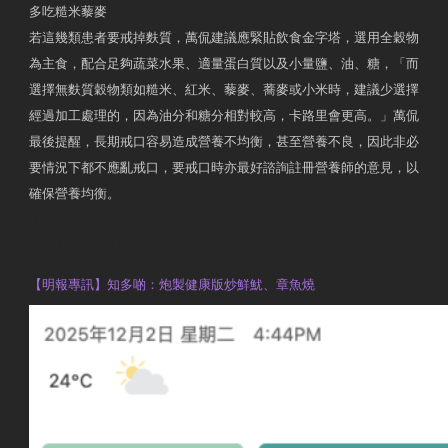
多吃糙米藜麥
若這幾類患者要戒掉麩質，萬侃建議應緊貼飲食金字塔，選用全穀物
為主食，配合足夠蔬菜水果、適量蛋白質以及小量鹽、油、糖，「而
選擇無麩質穀物類如糙米、紅米、藜麥、蕎麥或小米時，建議少選擇
經過加工處理的，因為油分和糖分相對較高，卡路里會更高。」萬侃
最後提醒，長期戒口容易造成營養不均衡，甚至營養不良，因此非必
要情況下都不應亂戒口，要戒口時亦最好諮詢註冊營養師的意見，以
確保營養均衡。
AM730
執業註冊營養師 Violet Man
【明報專訊】知多啲：炮製健康版炒鮮魷、章魚燒