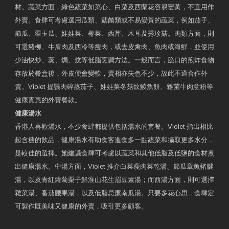
材。蔬菜方面，綠色蔬菜如菜心、白菜及西蘭花容易變黃，不宜用作
外賣。食肆可考慮選用瓜類、菇菌類或不易變黃的蔬菜，例如茄子、
節瓜、翠玉瓜、娃娃菜、椰菜、西芹、木耳及秀珍菇。肉類方面，則
可選豬柳、牛肩肉及西冷等瘦肉，或去皮禽肉、魚肉或海鮮，並使用
少油快炒、蒸、焗、炆等低脂烹調方法。一般而言，脆口的煎炸食物
存放於餐盒後，外皮便會變軟，賣相亦失色不少，故此不適合作外
賣。Violet 提議肉碎蒸茄子、娃娃菜冬菇炆鯪魚餅、雜菌牛肉意粉等
健康實惠的外賣餐款。
健康湯水
香港人喜歡湯水，不少食肆都提供包括湯水的套餐。Violet 指出相比
起含糖的飲品，健康湯水有助食客進食多一點蔬菜和攝取更多水分，
是較佳的選擇。她建議食肆可考慮以蔬菜和其他低脂及低鹽的食材煮
出健康湯水。中湯方面，Violet 推介白菜瘦肉菜乾湯、節瓜章魚豬腱
湯，以及青紅蘿蔔栗子鮮淮山花生眉豆素湯；而西湯方面，則可選擇
雜菜湯、番茄腰果湯，以及低脂忌廉南瓜湯。只要多花心思，食肆定
可製作既美味又健康的外賣，吸引更多顧客。
衛生署製作 星級有營食肆