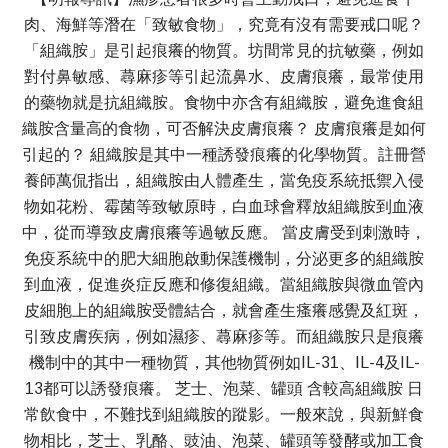
肉、海鮮等潛在「致敏食物」，究竟有沒有需要戒口呢？
「組織胺」是引起痕癢的物質。坊間常見的抗敏藥，例如
對付鼻敏感、蕁麻疹等引起流鼻水、皮膚痕癢，最常使用
的藥物就是抗組織胺。食物中亦含有組織胺，避免進食組
織胺含量高的食物，可否解決皮膚痕癢？ 皮膚痕癢是如何
引起的？ 組織胺是其中一種誘發痕癢的化學物質。註冊營
養師萬侃指出，組織胺由人體產生，當免疫系統抵禦入侵
物如花粉、霉菌等致敏原時，白血球會釋放組織胺到血液
中，從而導致皮膚痕癢等過敏反應。 當皮膚受到刺激時，
免疫系統中的肥大細胞啟動保護機制，分泌更多的組織胺
到血液，促進炎症反應和修復組織。當組織胺與微血管內
皮細胞上的組織胺受體結合，就會產生瘙癢感覺及紅斑，
引致皮膚疾病，例如濕疹、蕁麻疹等。而組織胺只是痕癢
機制中的其中一種物質，其他物質例如IL-31、IL-4及IL-
13都可以誘發痕癢。 芝士、泡菜、罐頭 含較高組織胺 日
常飲食中，不難找到組織胺的蹤影。一般來說，與新鮮食
物相比，芝士、乳酪、豉油、泡菜、罐頭等發酵或加工食