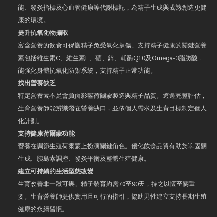
能、發炎指標及心血管健康等代謝標記，為精子生成與成熟創造更健
康的環境。
提升抗氧化物攝取
富含營養的飲食可保護精子免受氧化損傷。支持精子健康的關鍵營養
素包括維生素C、維生素E、硒、鋅、輔酶Q10及Omega-3脂肪酸，
能強化身體抗氧化防禦系統，支持精子正常功能。
找出營養缺乏
特定營養素不足會負面影響荷爾蒙製造與精子品質。透過完整評估，
生育營養師能辨識潛在營養缺口，並依個人需求及生育目標制定個人
化計劃。
支持健康荷爾蒙功能
營養在調節生殖荷爾蒙上扮演關鍵角色。優化飲食品質有助於睪固酮
生成、胰島素調控、發炎平衡及整體生殖健康。
建立可持續的生活型態改變
生育改善非一蹴可幾。精子發育約需70至90天，持之以恆至關重
要。生育營養師提供實用且可行的指引，協助男性建立支持長期生殖
健康的永續習慣。