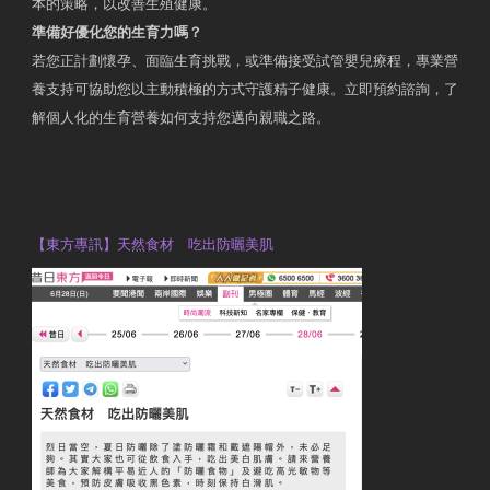
本的策略，以改善生殖健康。
準備好優化您的生育力嗎？
若您正計劃懷孕、面臨生育挑戰，或準備接受試管嬰兒療程，專業營
養支持可協助您以主動積極的方式守護精子健康。立即預約諮詢，了
解個人化的生育營養如何支持您邁向親職之路。
Contact Us
OTP Violet Man Registered Dietitian
【東方專訊】天然食材 吃出防曬美肌