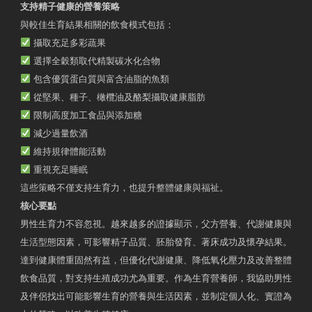
支持精子健康的營養策略
與較佳生育結果相關的飲食模式包括：
攝取充足多彩蔬果
選擇全穀類取代精製碳水化合物
包含優質蛋白質與富含油脂的魚類
從堅果、種子、橄欖油及酪梨攝取健康脂肪
限制高度加工食品與添加糖
減少過量飲酒
維持規律體能活動
重視充足睡眠
這些策略不僅支持生育力，也提升整體健康與福祉。
核心要點
男性生育力不容忽視。越來越多的證據顯示，父方營養、代謝健康與
生活型態因素，可影響精子品質、胚胎發育、著床成功及懷孕結果。
達到健康體重固然有益，但優化代謝健康、降低氧化壓力及改善整體
飲食品質，對支持生殖成功尤為重要。作為生育營養師，我協助男性
及伴侶找出可能影響生育的營養與生活因素，並制定個人化、實證為