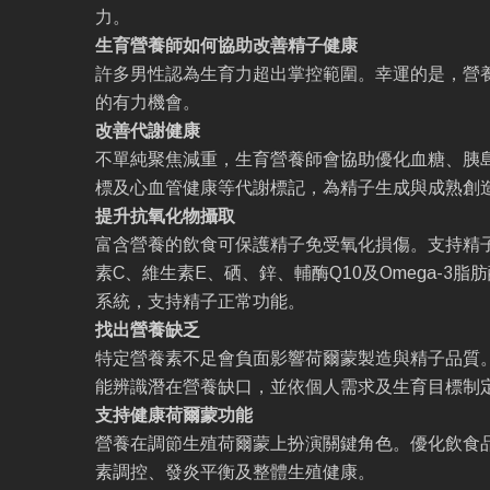
力。
生育營養師如何協助改善精子健康
許多男性認為生育力超出掌控範圍。幸運的是，營
的有力機會。
改善代謝健康
不單純聚焦減重，生育營養師會協助優化血糖、胰
標及心血管健康等代謝標記，為精子生成與成熟創
提升抗氧化物攝取
富含營養的飲食可保護精子免受氧化損傷。支持精
素C、維生素E、硒、鋅、輔酶Q10及Omega-3
系統，支持精子正常功能。
找出營養缺乏
特定營養素不足會負面影響荷爾蒙製造與精子品質
能辨識潛在營養缺口，並依個人需求及生育目標制
支持健康荷爾蒙功能
營養在調節生殖荷爾蒙上扮演關鍵角色。優化飲食
素調控、發炎平衡及整體生殖健康。