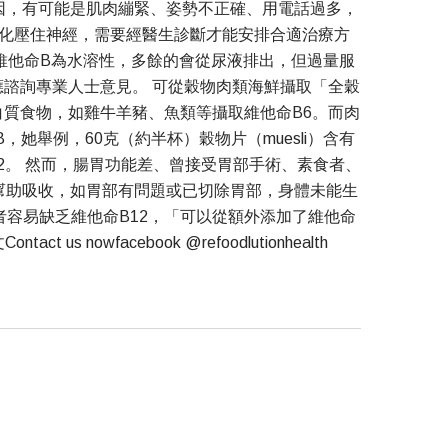
因，有可能是肌肉繃緊、姿勢不正確、用電話過多，
化壓住神經，需要經醫生診斷才能安排合適治療方
維他命B為水溶性，多餘的會從尿液排出，但過量服
諮詢專業人士意見。 可從穀物肉類海鮮攝取「全穀
白質食物，如雞牛羊豬、魚類等攝取維他命B6。而肉
舉例，60克（約半杯）穀物片（muesli）含有
命B12。 然而，腸胃功能差、曾接受胃部手術、素食者、
在因子）幫助吸收，如胃部有問題或已切除胃部，身體未能生
者容易缺乏維他命B12，「可以從額外添加了維他命
facebook @refoodlutionhealth