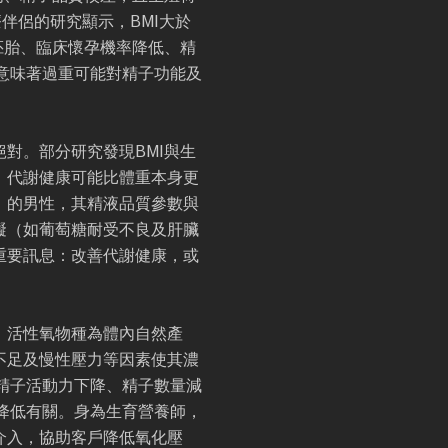
伴侶的研究顯示，BMI大於
質胚胎、臨床懷孕機率降低、精
意味著過重可能對精子功能及
對。部分研究發現BMI與生
，代謝健康可能比體重本身更
」的男性，其精液品質參數與
礙（如葡萄糖耐受不良及肝臟
重要訊息：改善代謝健康，或
。活性氧物種為體內自然產
不足及慢性壓力等因素使其濃
精子活動力下降、精子數量減
降低有關。身為生育營養師，
介入，協助客戶降低氧化壓