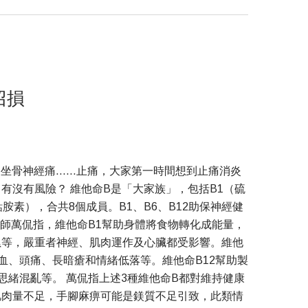
招損
坐骨神經痛……止痛，大家第一時間想到止痛消炎
有沒有風險？ 維他命B是「大家族」，包括B1（硫
胺素），合共8個成員。B1、B6、B12助保神經健
養師萬侃指，維他命B1幫助身體將食物轉化成能量，
累等，嚴重者神經、肌肉運作及心臟都受影響。維他
血、頭痛、長暗瘡和情緒低落等。維他命B12幫助製
緒混亂等。 萬侃指上述3種維他命B都對維持健康
肌肉量不足，手腳麻痹可能是鎂質不足引致，此類情