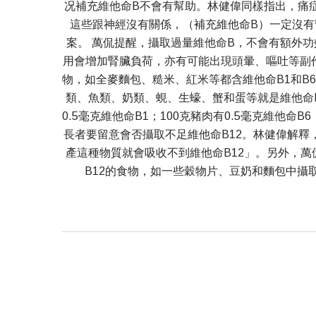
况補充維他命B不會有幫助。林健偉同樣指出，痛
這些跟神經沒有關係，（補充維他命B）一定沒
案。 萬侃提醒，攝取過量維他命B，不會有額外
用會增加腎臟負荷，亦有可能出現頭暈、嘔吐等副
物，如全麥麵包、糙米、紅米等都含維他命B1和B
類、魚類、奶類、蜆、生蠔、蟹和蛋等就是維他命B
0.5毫克維他命B1；100克豬肉有0.5毫克維他命
長者要留意會否攝取不足維他命B12。林健偉解釋，「維
產這種物質就會吸收不到維他命B12」。另外，萬
B12的食物，如一些穀物片、豆奶和麵包中攝取，有需要時