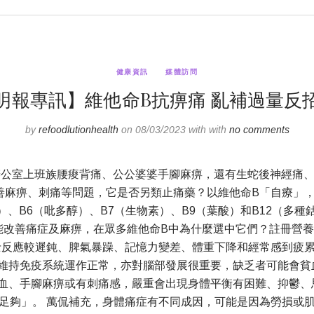
健康資訊
媒體訪問
明報專訊】維他命B抗痹痛 亂補過量反
by
refoodlutionhealth
on 08/03/2023 with with
no comments
辦公室上班族腰痠背痛、公公婆婆手腳麻痹，還有生蛇後神經痛、
麻痹、刺痛等問題，它是否另類止痛藥？以維他命B「自療」，
）、B6（吡多醇）、B7（生物素）、B9（葉酸）和B12（多種鈷
聲稱能改善痛症及麻痹，在眾多維他命B中為什麼選中它們？註冊營
士反應較遲鈍、脾氣暴躁、記憶力變差、體重下降和經常感到疲
維持免疫系統運作正常，亦對腦部發展很重要，缺乏者可能會貧
血、手腳麻痹或有刺痛感，嚴重會出現身體平衡有困難、抑鬱、思
足夠」。 萬侃補充，身體痛症有不同成因，可能是因為勞損或