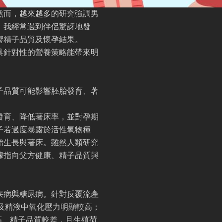
然而，越來越多的研究強調男
，我經常遇到伴侶驚訝地發
響精子品質及懷孕結果。
具針對性的營養策略能帶來明
子品質可能影響胚胎發育、著
發育、降低著床率，並對孕期
子若過度暴露於活性氧物種
胎生長與著床。雖然人類研究
據指向父方健康、精子品質與
疾病與糖尿病。針對反覆流產
及精液中氧化壓力明顯較高；
高、精子品質較差，且生殖荷