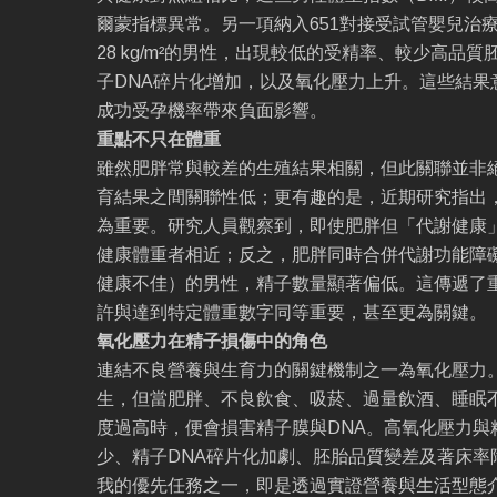
爾蒙指標異常。另一項納入651對接受試管嬰兒治療
28 kg/m²的男性，出現較低的受精率、較少高品
子DNA碎片化增加，以及氧化壓力上升。這些結果
成功受孕機率帶來負面影響。
重點不只在體重
雖然肥胖常與較差的生殖結果相關，但此關聯並非絕
育結果之間關聯性低；更有趣的是，近期研究指出
為重要。研究人員觀察到，即使肥胖但「代謝健康
健康體重者相近；反之，肥胖同時合併代謝功能障
健康不佳）的男性，精子數量顯著偏低。這傳遞了
許與達到特定體重數字同等重要，甚至更為關鍵。
氧化壓力在精子損傷中的角色
連結不良營養與生育力的關鍵機制之一為氧化壓力
生，但當肥胖、不良飲食、吸菸、過量飲酒、睡眠
度過高時，便會損害精子膜與DNA。高氧化壓力與
少、精子DNA碎片化加劇、胚胎品質變差及著床率
我的優先任務之一，即是透過實證營養與生活型態