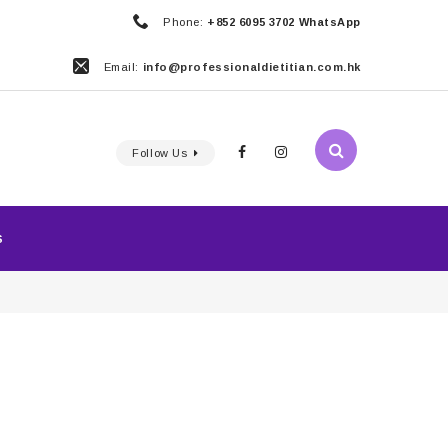
Phone:
+852 6095 3702 WhatsApp
Email:
info@professionaldietitian.com.hk
Follow Us
S