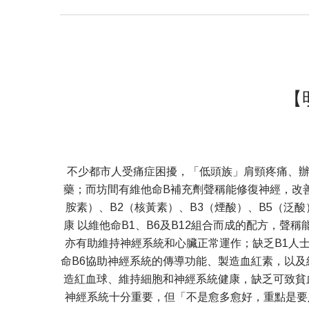
【
不少都市人受痛症困擾，「低頭族」肩頸疼痛、
藥；而坊間有維他命B補充劑聲稱能修復神經，改善
胺素）、B2（核黃素）、B3（煙酸）、B5（泛酸
康 以維他命B1、B6及B12組合而成的配方，
亦有助維持神經系統和心臟正常運作；缺乏B1人
命B6協助神經系統的傳導功能、製造血紅素，以及
造紅血球、維持細胞和神經系統健康，缺乏可致貧
神經系統十分重要，但「不是愈多愈好，重點是要