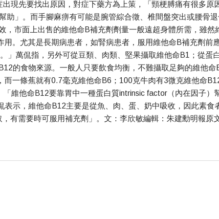
症出現先要找出原因，對症下藥方為上策，「頸梗膊痛有很多原
有幫助」。而手腳麻痹有可能是腕管綜合徵、椎間盤突出或腰骨退
功效，市面上出售的維他命B補充劑劑量一般遠超身體所需，雖然
作用。尤其是長期病患者，如腎病患者，服用維他命B補充劑前應
6。」萬侃指，另外可從豆類、肉類、堅果攝取維他命B1；從蛋
12的食物來源。一般人只要飲食均衡，不難攝取足夠的維他命B，她
B6，而一條蕉就有0.7毫克維他命B6；100克牛肉有3微克維他
他命B12要靠胃中一種蛋白質intrinsic factor（內
侃表示，維他命B12主要是從魚、肉、蛋、奶中吸收，因此素食
可服用補充劑」。文：李欣敏編輯：朱建勳明報原文Contact us now