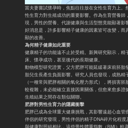
當夫妻嘗試懷孕時，焦點往往放在女性生育力上。
性生育力對生殖成功的重要影響。作為生育營養師
現，男性的營養、代謝健康與生活型態竟能顯著影
好消息是，許多影響精子健康的因素皆可改變，而
顯的改善。
為何精子健康如此重要
健康精子的功能遠不止於受精。新興研究顯示，精
床、懷孕成功，甚至後代的長期健康。
動物模型研究證實，父方肥胖可能延緩著床前胚胎
胎兒生長產生負面影響。研究人員也發現，成熟精
（一種常與肥胖相關的氧化壓力形式），將損害胚
較複雜，未必能確立直接因果關係，但愈來愈多證
生殖結果之間存在類似關聯。
肥胖對男性生育力的隱藏衝擊
肥胖已成為全球重大健康挑戰，其影響遠超心血管
伴侶的研究發現，男性伴侶的精子DNA碎片化程度
與健康對照組相比，這些男性體重指數（BMI）較