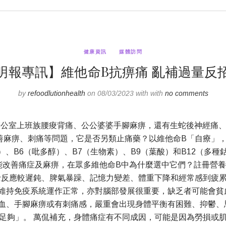
健康資訊
媒體訪問
明報專訊】維他命B抗痹痛 亂補過量反
by
refoodlutionhealth
on 08/03/2023 with with
no comments
辦公室上班族腰痠背痛、公公婆婆手腳麻痹，還有生蛇後神經痛、
麻痹、刺痛等問題，它是否另類止痛藥？以維他命B「自療」，
）、B6（吡多醇）、B7（生物素）、B9（葉酸）和B12（多種鈷
聲稱能改善痛症及麻痹，在眾多維他命B中為什麼選中它們？註冊營
士反應較遲鈍、脾氣暴躁、記憶力變差、體重下降和經常感到疲
維持免疫系統運作正常，亦對腦部發展很重要，缺乏者可能會貧
血、手腳麻痹或有刺痛感，嚴重會出現身體平衡有困難、抑鬱、思
足夠」。 萬侃補充，身體痛症有不同成因，可能是因為勞損或