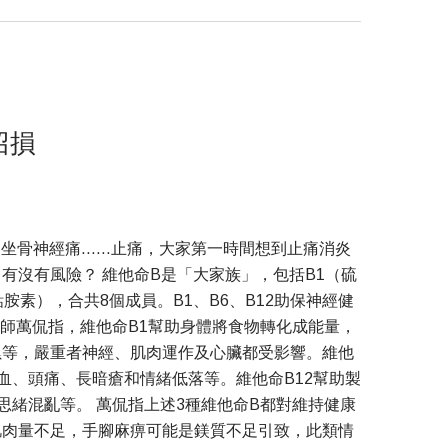
招損
坐骨神經痛……止痛，大家第一時間想到止痛消炎
有沒有風險？ 維他命B是「大家族」，包括B1（硫
胺素），合共8個成員。B1、B6、B12助保神經健
養師萬侃指，維他命B1幫助身體將食物轉化成能量，
累等，嚴重者神經、肌肉運作及心臟都受影響。維他
血、頭痛、長暗瘡和情緒低落等。維他命B12幫助製
緒混亂等。 萬侃指上述3種維他命B都對維持健康
肌肉量不足，手腳麻痹可能是鎂質不足引致，此類情