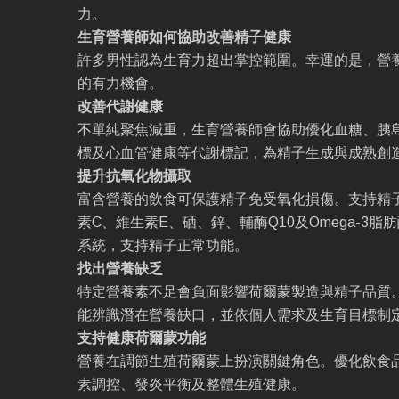
力。
生育營養師如何協助改善精子健康
許多男性認為生育力超出掌控範圍。幸運的是，營
的有力機會。
改善代謝健康
不單純聚焦減重，生育營養師會協助優化血糖、胰
標及心血管健康等代謝標記，為精子生成與成熟創
提升抗氧化物攝取
富含營養的飲食可保護精子免受氧化損傷。支持精
素C、維生素E、硒、鋅、輔酶Q10及Omega-3
系統，支持精子正常功能。
找出營養缺乏
特定營養素不足會負面影響荷爾蒙製造與精子品質
能辨識潛在營養缺口，並依個人需求及生育目標制
支持健康荷爾蒙功能
營養在調節生殖荷爾蒙上扮演關鍵角色。優化飲食
素調控、發炎平衡及整體生殖健康。