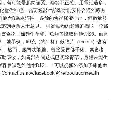
因，有可能是肌肉繃緊、姿勢不正確、用電話過多，
化壓住神經，需要經醫生診斷才能安排合適治療方
維他命B為水溶性，多餘的會從尿液排出，但過量服
諮詢專業人士意見。 可從穀物肉類海鮮攝取「全穀
白質食物，如雞牛羊豬、魚類等攝取維他命B6。而肉
舉例，60克（約半杯）穀物片（muesli）含有
命B12。 然而，腸胃功能差、曾接受胃部手術、素食者、
在因子）幫助吸收，如胃部有問題或已切除胃部，身體未能生
者容易缺乏維他命B12，「可以從額外添加了維他命
facebook @refoodlutionhealth