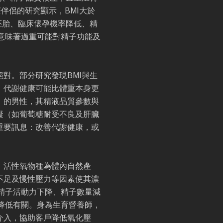
伴侶的研究顯示，BMI大於
質胚胎、臨床懷孕機率降低、精
意味著過重可能對精子功能及
對。部分研究發現BMI與生
，代謝健康可能比體重本身更
」的男性，其精液品質參數與
礙（如葡萄糖耐受不良及肝臟
重要訊息：改善代謝健康，或
。活性氧物種為體內自然產
不足及慢性壓力等因素使其濃
精子活動力下降、精子數量減
降低有關。身為生育營養師，
介入，協助客戶降低氧化壓