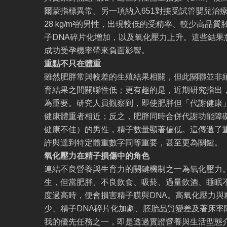
爾蒙指標異常。另一項納入651對接受試管嬰兒治療
28 kg/m²的男性，出現較低的受精率、較少高品
子DNA碎片化增加，以及氧化壓力上升。這些結果
成功受孕機率帶來負面影響。
重點不只在體重
雖然肥胖常與較差的生殖結果相關，但此關聯並非絕
育結果之間關聯性低；更有趣的是，近期研究指出
為重要。研究人員觀察到，即使肥胖但「代謝健康
健康體重者相近；反之，肥胖同時合併代謝功能障
健康不佳）的男性，精子數量顯著偏低。這傳遞了
許與達到特定體重數字同等重要，甚至更為關鍵。
氧化壓力在精子損傷中的角色
連結不良營養與生育力的關鍵機制之一為氧化壓力
生，但當肥胖、不良飲食、吸菸、過量飲酒、睡眠
度過高時，便會損害精子膜與DNA。高氧化壓力與
少、精子DNA碎片化加劇、胚胎品質變差及著床率
我的優先任務之一，即是透過實證營養與生活型態