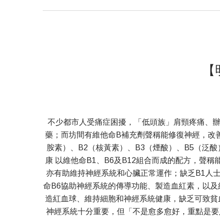
【
不少都市人受痛症困擾，「低頭族」肩頸疼痛、
藥；而坊間有維他命B補充劑聲稱能修復神經，改善
胺素）、B2（核黃素）、B3（煙酸）、B5（泛酸
康 以維他命B1、B6及B12組合而成的配方，
亦有助維持神經系統和心臟正常運作；缺乏B1人
命B6協助神經系統的傳導功能、製造血紅素，以及
造紅血球、維持細胞和神經系統健康，缺乏可致貧
神經系統十分重要，但「不是愈多愈好，重點是要