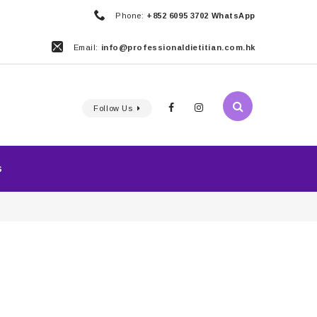
Phone:
+852 6095 3702 WhatsApp
Email:
info@professionaldietitian.com.hk
Follow Us
S