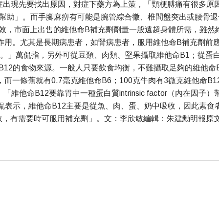
症出現先要找出原因，對症下藥方為上策，「頸梗膊痛有很多原
有幫助」。而手腳麻痹有可能是腕管綜合徵、椎間盤突出或腰骨退
功效，市面上出售的維他命B補充劑劑量一般遠超身體所需，雖然
作用。尤其是長期病患者，如腎病患者，服用維他命B補充劑前應
6。」萬侃指，另外可從豆類、肉類、堅果攝取維他命B1；從蛋
12的食物來源。一般人只要飲食均衡，不難攝取足夠的維他命B，她
B6，而一條蕉就有0.7毫克維他命B6；100克牛肉有3微克維他
他命B12要靠胃中一種蛋白質intrinsic factor（內
侃表示，維他命B12主要是從魚、肉、蛋、奶中吸收，因此素食
可服用補充劑」。文：李欣敏編輯：朱建勳明報原文Contact us now