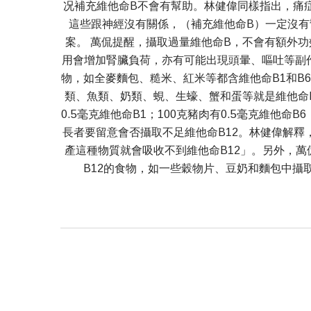
况補充維他命B不會有幫助。林健偉同樣指出，痛
這些跟神經沒有關係，（補充維他命B）一定沒
案。 萬侃提醒，攝取過量維他命B，不會有額外
用會增加腎臟負荷，亦有可能出現頭暈、嘔吐等副
物，如全麥麵包、糙米、紅米等都含維他命B1和B
類、魚類、奶類、蜆、生蠔、蟹和蛋等就是維他命B
0.5毫克維他命B1；100克豬肉有0.5毫克維他命
長者要留意會否攝取不足維他命B12。林健偉解釋，「維
產這種物質就會吸收不到維他命B12」。另外，萬
B12的食物，如一些穀物片、豆奶和麵包中攝取，有需要時