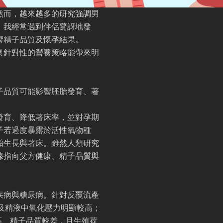
然而，越來越多的研究強調男
，我經常遇到伴侶驚訝地發
響精子品質及懷孕結果。
具針對性的營養策略能帶來明
子品質可能影響胚胎發育、著
發育、降低著床率，並對孕期
子若過度暴露於活性氧物種
胎生長與著床。雖然人類研究
據指向父方健康、精子品質與
疾病與糖尿病。針對反覆流產
及精液中氧化壓力明顯較高；
高、精子品質較差，且生殖荷