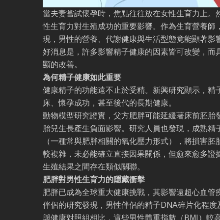
當夫妻嘗試懷孕時，焦點往往放在女性生育力上。
性生育力對生殖成功的重要影響。作為生育營養師
現，男性的營養、代謝健康與生活型態竟能顯著影
好消息是，許多影響精子健康的因素皆可改變，而
顯的改善。
為何精子健康如此重要
健康精子的功能遠不止於受精。新興研究顯示，精
床、懷孕成功，甚至後代的長期健康。
動物模型研究證實，父方肥胖可能延緩著床前胚胎
胎兒生長產生負面影響。研究人員也發現，成熟精
（一種常與肥胖相關的氧化壓力形式），將損害胚
較複雜，未必能確立直接因果關係，但愈來愈多證
生殖結果之間存在類似關聯。
肥胖對男性生育力的隱藏衝擊
肥胖已成為全球重大健康挑戰，其影響遠超心血管
伴侶的研究發現，男性伴侶的精子DNA碎片化程度
與健康對照組相比，這些男性體重指數（BMI）較