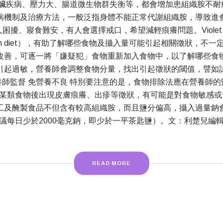
疾病、壓力大、腸道微生物群失衡等，都會增加患組織胺不耐症
病機制及治療方法，一般泛指身體不能正常代謝組織胺，導致進
、寢食難安，有人會選擇戒口，希望減輕痕癢問題。Violet Man
tion diet），有助了解哪些食物及攝入量可能引起相關徵狀，
改善，可逐一將「嫌疑犯」食物重新加入食物中，以了解哪些食
引起過敏，營養師會調整食物分量，找出引起徵狀的閾值，譬如
師監督 免營養不良 特別要注意的是，食物排除法應在營養師
某類食物後出現皮膚痕癢、出疹等徵狀，有可能是對食物敏感或
工及醃製食品不但含有較高組織胺，而且鹽分偏高，攝入過量鈉
議每日少於2000毫克鈉，即少於一平茶匙鹽）。文：利楚兒編
READ MORE