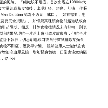
的風險。 「組織胺不耐症」首次出現在1980年代
食大量組織胺食物後，出現紅疹、頭痛、肚痛、作嘔
 Dietitian 認為不必盲目戒口，「如有需要，患
不一定需要完全戒斷」。 如懷疑某種類食物引起過敏或食
物引起徵狀。相反，排除食物後情况未有好轉，則表
試驗結果發現吃一片芝士會引致皮膚痕癢，但吃半片
的監督下執行，切忌胡亂戒口或自行嘗試排除某類食
食物不耐症，應及早求醫。 雖然健康人士能代謝食
會增加高血壓風險，增加腎臟負擔，日常應注意鈉攝
輯：梁小玲