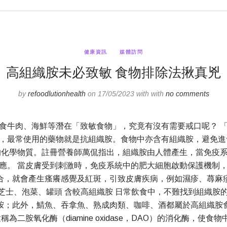
健康資訊
媒體訪問
高組織胺未必致敏 食物排除法揪真兇
by
refoodlutionhealth
on 17/05/2023 with with
no comments
食牛肉、海鮮等潛在「致敏食物」，究竟有沒有需要戒口呢？ 
，最常使用的藥物就是抗組織胺。食物中亦含有組織胺，避免進
的化學物質。註冊營養師萬侃指出，組織胺由人體產生，當免疫
應。 當皮膚受到刺激時，免疫系統中的肥大細胞啟動保護機制
合，就會產生瘙癢感覺及紅斑，引致皮膚疾病，例如濕疹、蕁麻
發痕癢。 芝士、泡菜、罐頭 含較高組織胺 日常飲食中，不難找到
胺；此外，鯖魚、吞拿魚、熟成肉類、咖啡、酒都屬於高組織胺
二胺氧化酶（diamine oxidase，DAO）的消化酶，