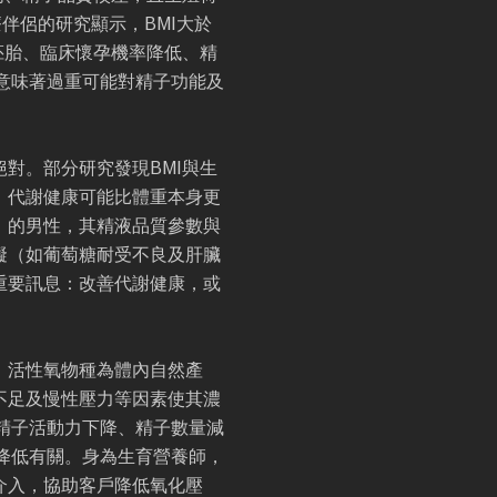
伴侶的研究顯示，BMI大於
質胚胎、臨床懷孕機率降低、精
意味著過重可能對精子功能及
對。部分研究發現BMI與生
，代謝健康可能比體重本身更
」的男性，其精液品質參數與
礙（如葡萄糖耐受不良及肝臟
重要訊息：改善代謝健康，或
。活性氧物種為體內自然產
不足及慢性壓力等因素使其濃
精子活動力下降、精子數量減
降低有關。身為生育營養師，
介入，協助客戶降低氧化壓