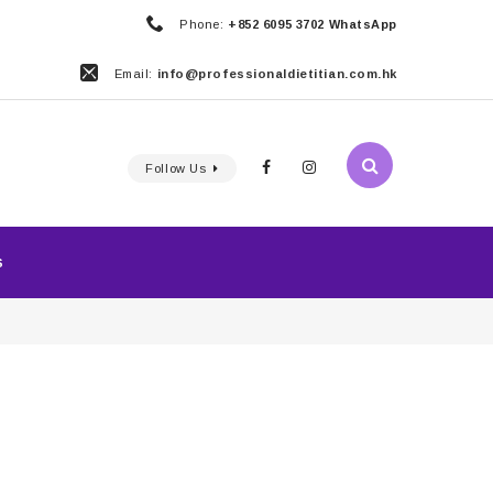
Phone:
+852 6095 3702 WhatsApp
Email:
info@professionaldietitian.com.hk
Follow Us
S