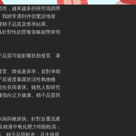
然而，越來越多的研究強調男
，我經常遇到伴侶驚訝地發
響精子品質及懷孕結果。
具針對性的營養策略能帶來明
子品質可能影響胚胎發育、著
發育、降低著床率，並對孕期
子若過度暴露於活性氧物種
胎生長與著床。雖然人類研究
據指向父方健康、精子品質與
疾病與糖尿病。針對反覆流產
及精液中氧化壓力明顯較高；
高、精子品質較差，且生殖荷