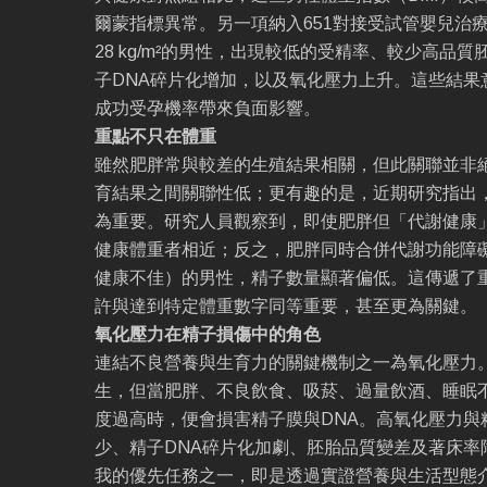
爾蒙指標異常。另一項納入651對接受試管嬰兒治療
28 kg/m²的男性，出現較低的受精率、較少高品
子DNA碎片化增加，以及氧化壓力上升。這些結果
成功受孕機率帶來負面影響。
重點不只在體重
雖然肥胖常與較差的生殖結果相關，但此關聯並非絕
育結果之間關聯性低；更有趣的是，近期研究指出
為重要。研究人員觀察到，即使肥胖但「代謝健康
健康體重者相近；反之，肥胖同時合併代謝功能障
健康不佳）的男性，精子數量顯著偏低。這傳遞了
許與達到特定體重數字同等重要，甚至更為關鍵。
氧化壓力在精子損傷中的角色
連結不良營養與生育力的關鍵機制之一為氧化壓力
生，但當肥胖、不良飲食、吸菸、過量飲酒、睡眠
度過高時，便會損害精子膜與DNA。高氧化壓力與
少、精子DNA碎片化加劇、胚胎品質變差及著床率
我的優先任務之一，即是透過實證營養與生活型態