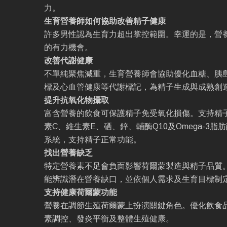
力。
生育營養師如何協助改善精子健康
許多男性認為生育力超出掌控範圍。幸運的是，營
的有力機會。
改善代謝健康
不單純聚焦減重，生育營養師會協助優化血糖、胰
標及心血管健康等代謝標記，為精子生成與成熟創
提升抗氧化物攝取
富含營養的飲食可保護精子免受氧化損傷。支持精
素C、維生素E、硒、鋅、輔酶Q10及Omega-3
系統，支持精子正常功能。
找出營養缺乏
特定營養素不足會負面影響荷爾蒙製造與精子品質
能辨識潛在營養缺口，並依個人需求及生育目標制
支持健康荷爾蒙功能
營養在調節生殖荷爾蒙上扮演關鍵角色。優化飲食
素調控、發炎平衡及整體生殖健康。