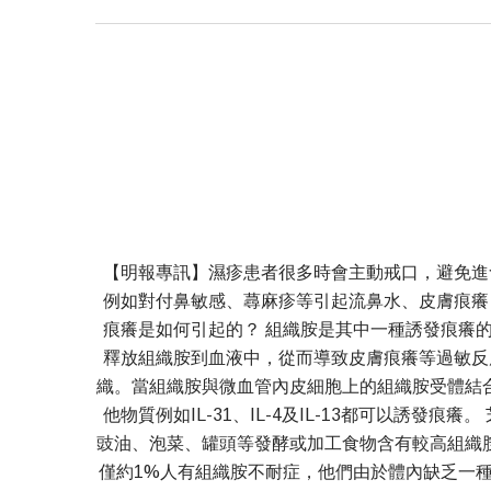
【明報專訊】濕疹患者很多時會主動戒口，避免進
例如對付鼻敏感、蕁麻疹等引起流鼻水、皮膚痕癢
痕癢是如何引起的？ 組織胺是其中一種誘發痕癢
釋放組織胺到血液中，從而導致皮膚痕癢等過敏反
織。當組織胺與微血管內皮細胞上的組織胺受體結
他物質例如IL-31、IL-4及IL-13都可以誘
豉油、泡菜、罐頭等發酵或加工食物含有較高組織
僅約1%人有組織胺不耐症，他們由於體內缺乏一種稱為