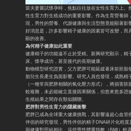
當夫妻嘗試懷孕時，焦點往往放在女性生育力上。
性生育力對生殖成功的重要影響。作為生育營養師
現，男性的營養、代謝健康與生活型態竟能顯著影
好消息是，許多影響精子健康的因素皆可改變，而
顯的改善。
為何精子健康如此重要
健康精子的功能遠不止於受精。新興研究顯示，精
床、懷孕成功，甚至後代的長期健康。
動物模型研究證實，父方肥胖可能延緩著床前胚胎
胎兒生長產生負面影響。研究人員也發現，成熟精
（一種常與肥胖相關的氧化壓力形式），將損害胚
較複雜，未必能確立直接因果關係，但愈來愈多證
生殖結果之間存在類似關聯。
肥胖對男性生育力的隱藏衝擊
肥胖已成為全球重大健康挑戰，其影響遠超心血管
伴侶的研究發現，男性伴侶的精子DNA碎片化程度
與健康對照組相比，這些男性體重指數（BMI）較