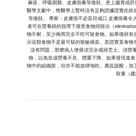
麻疹、呼吸困難、皮膚痕癢等徵狀。患上腸胃或肝臟
醫學文獻中，惟醫學上暫時沒有足夠證據證實此疾
等徵狀。 專家：皮膚痕不必盲目戒口 皮膚痕癢令人困擾
者可在營養師的指導下接受食物排除法（elimina
物不耐，至少兩周完全不吃可疑食物。如果徵狀有
示這類食物不是最可疑的致敏禍首。若證實某食物
沒有問題，那麼病人便毋須完全戒掉芝士。須營養
物，以免造成營養不良、體重下降。如果發現進食
物中的組織胺，但亦不能放肆地吃。萬侃提醒，加
取量（建