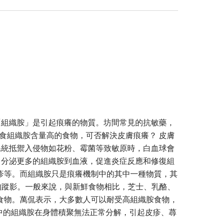
「組織胺」是引起痕癢的物質。坊間常見的抗敏藥，
食組織胺含量高的食物，可否解決皮膚痕癢？ 皮膚
系統抵禦入侵物如花粉、霉菌等致敏原時，白血球會
，分泌更多的組織胺到血液，促進炎症反應和修復組
疹等。而組織胺只是痕癢機制中的其中一種物質，其
組織胺的蹤影。一般來說，與新鮮食物相比，芝士、乳酪、
食物。萬侃表示，大多數人可以耐受高組織胺食物，
使食物中的組織胺在身體積聚無法正常分解，引起皮疹、蕁