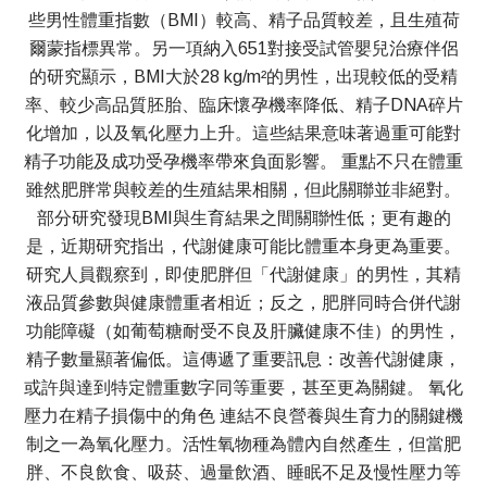
些男性體重指數（BMI）較高、精子品質較差，且生殖荷
爾蒙指標異常。另一項納入651對接受試管嬰兒治療伴侶
的研究顯示，BMI大於28 kg/m²的男性，出現較低的受精
率、較少高品質胚胎、臨床懷孕機率降低、精子DNA碎片
化增加，以及氧化壓力上升。這些結果意味著過重可能對
精子功能及成功受孕機率帶來負面影響。 重點不只在體重
雖然肥胖常與較差的生殖結果相關，但此關聯並非絕對。
部分研究發現BMI與生育結果之間關聯性低；更有趣的
是，近期研究指出，代謝健康可能比體重本身更為重要。
研究人員觀察到，即使肥胖但「代謝健康」的男性，其精
液品質參數與健康體重者相近；反之，肥胖同時合併代謝
功能障礙（如葡萄糖耐受不良及肝臟健康不佳）的男性，
精子數量顯著偏低。這傳遞了重要訊息：改善代謝健康，
或許與達到特定體重數字同等重要，甚至更為關鍵。 氧化
壓力在精子損傷中的角色 連結不良營養與生育力的關鍵機
制之一為氧化壓力。活性氧物種為體內自然產生，但當肥
胖、不良飲食、吸菸、過量飲酒、睡眠不足及慢性壓力等