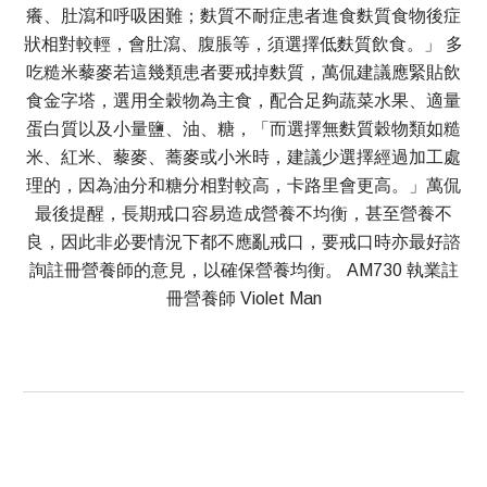
癢、肚瀉和呼吸困難；麩質不耐症患者進食麩質食物後症
狀相對較輕，會肚瀉、腹脹等，須選擇低麩質飲食。」 多
吃糙米藜麥若這幾類患者要戒掉麩質，萬侃建議應緊貼飲
食金字塔，選用全穀物為主食，配合足夠蔬菜水果、適量
蛋白質以及小量鹽、油、糖，「而選擇無麩質穀物類如糙
米、紅米、藜麥、蕎麥或小米時，建議少選擇經過加工處
理的，因為油分和糖分相對較高，卡路里會更高。」萬侃
最後提醒，長期戒口容易造成營養不均衡，甚至營養不
良，因此非必要情況下都不應亂戒口，要戒口時亦最好諮
詢註冊營養師的意見，以確保營養均衡。 AM730 執業註
冊營養師 Violet Man