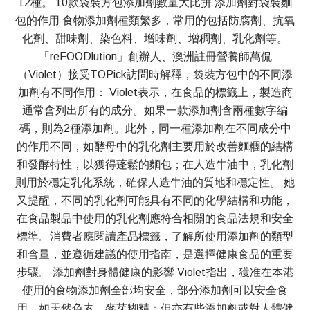
12種。 10款袋裝方包添加劑數量大比拼 添加劑對袋裝麵
包的作用 食物添加劑種類繁多，常用的包括防腐劑、抗氧
化劑、甜味劑、染色料、增味劑、增稠劑、乳化劑等。
「reFOODlution」創辦人、澳洲註冊營養師萬侃
（Violet）接受TOPick訪問時解釋，袋裝方包中的不同添
加劑有不同作用： Violet表示，在食品的標籤上，製造商
通常會列出所有的成分。如果一款添加劑含兩種數字編
碼，則為2種添加劑。此外，同一種添加劑在不同成分中
的作用不同，如酵母中的乳化劑主要用於改善麵糰的結構
和發酵特性，以獲得蓬鬆的麵包；在人造牛油中，乳化劑
則用於穩定乳化系統，確保人造牛油的質地和穩定性。 她
又提醒，不同的乳化劑可能具有不同的化學結構和功能，
在食品製品中使用的乳化劑應符合相關的食品法規和安全
標準。消費者應閱讀產品標籤，了解所使用添加劑的類型
和含量，並遵循建議的使用指南，是選擇健康食品的重要
步驟。 添加劑對身體健康的影響 Violet指出，獲准在本港
使用的食物添加劑全部均安全，部分添加劑可以安全食
用，如天然色素、麥芽糊精；但亦有些添加劑或對人體健