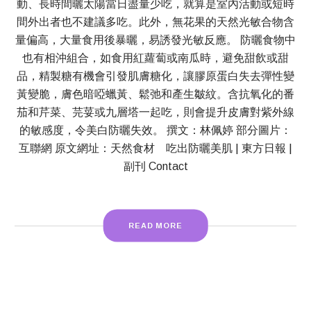
動、長時間曬太陽當日盡量少吃，就算是室內活動或短時
間外出者也不建議多吃。此外，無花果的天然光敏合物含
量偏高，大量食用後暴曬，易誘發光敏反應。 防曬食物中
也有相沖組合，如食用紅蘿蔔或南瓜時，避免甜飲或甜
品，精製糖有機會引發肌膚糖化，讓膠原蛋白失去彈性變
黃變脆，膚色暗啞蠟黃、鬆弛和產生皺紋。含抗氧化的番
茄和芹菜、芫荽或九層塔一起吃，則會提升皮膚對紫外線
的敏感度，令美白防曬失效。 撰文：林佩婷 部分圖片：
互聯網 原文網址：天然食材 吃出防曬美肌 | 東方日報 |
副刊 Contact
READ MORE