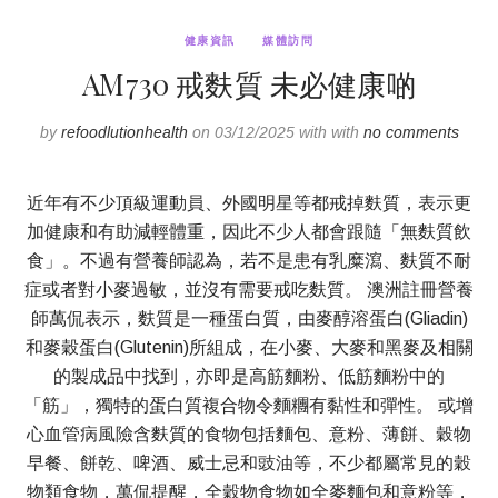
健康資訊
媒體訪問
AM730 戒麩質 未必健康啲
by
refoodlutionhealth
on 03/12/2025 with with
no comments
近年有不少頂級運動員、外國明星等都戒掉麩質，表示更
加健康和有助減輕體重，因此不少人都會跟隨「無麩質飲
食」。不過有營養師認為，若不是患有乳糜瀉、麩質不耐
症或者對小麥過敏，並沒有需要戒吃麩質。 澳洲註冊營養
師萬侃表示，麩質是一種蛋白質，由麥醇溶蛋白(Gliadin)
和麥穀蛋白(Glutenin)所組成，在小麥、大麥和黑麥及相關
的製成品中找到，亦即是高筋麵粉、低筋麵粉中的
「筋」，獨特的蛋白質複合物令麵糰有黏性和彈性。 或增
心血管病風險含麩質的食物包括麵包、意粉、薄餅、穀物
早餐、餅乾、啤酒、威士忌和豉油等，不少都屬常見的穀
物類食物，萬侃提醒，全穀物食物如全麥麵包和意粉等，