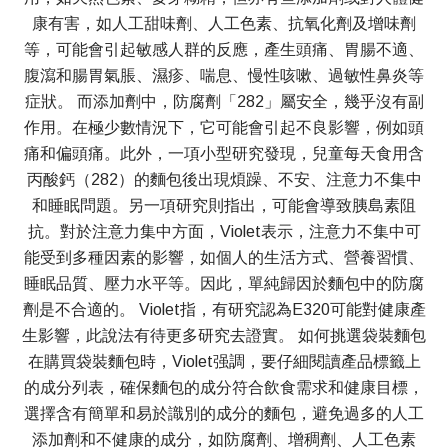
康有害，如人工甜味劑、人工色素、抗氧化劑及增味劑
等，可能會引起敏感人群的反應，產生頭痛、胃腸不適、
腹瀉和腸胃氣脹、濕疹、喘息、慢性咳嗽、過敏性鼻炎等
症狀。 而添加劑中，防腐劑「282」屬安全，幾乎沒有副
作用。在極少數情況下，它可能會引起不良影響，例如頭
痛和偏頭痛。此外，一項小型研究發現，兒童每天食用含
丙酸鈣（282）的麵包後出現煩躁、不安、注意力不集中
和睡眠問題。另一項研究則指出，可能會導致胰島素阻
抗。對於注意力集中方面，Violet表示，注意力不集中可
能受到多種因素的影響，如個人的生活方式、營養習慣、
睡眠品質、壓力水平等。因此，單純歸因於麵包中的防腐
劑是不合適的。 Violet指，有研究認為E320可能對健康產
生影響，此說法有待更多研究去證實。 如何挑選袋裝麵包
在購買袋裝麵包時，Violet强調，要仔細閱讀產品標籤上
的成分列表，確保麵包的成分符合飲食需求和健康目標，
選擇含有簡單和易於識別的成分的麵包，避免過多的人工
添加劑和不健康的成分，如防腐劑、增稠劑、人工色素