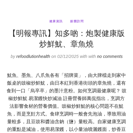
健康資訊
媒體訪問
【明報專訊】知多啲：炮製健康版
炒鮮魷、章魚燒
by
refoodlutionhealth
on 02/12/2025 with with
no comments
魷魚、墨魚、八爪魚各有「招牌菜」，由大牌檔走到家中
飯桌的豉椒炒鮮魷，由日本紅到香港街頭的章魚燒，還有
食到一口「烏卒卒」的墨汁意粉。如何烹調最健康呢？ 豉
椒炒鮮魷 易潔鑊快炒減油 註冊營養師萬侃指出，烹調方
法影響食材的營養價值。豉椒炒鮮魷的核心問題不在魷
魚，而是烹飪方式。食肆烹調時一般會先泡油，導致用油
量較多，且豆豉和醬油含鈉（鹽）量較高。自家健康烹調
的重點是減油，使用易潔鑊，以小量油噴灑鑊面，炒香豆