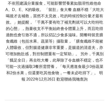
不依照建議分量服食，可能影響營養素如脂溶性維他命
A、D、E、K的吸收。 「留肚」食大餐 血糖不穩「大吃大
喝後才去補救，當然不太見效，吃的時候控制分量才最有
效。」她提醒，「千萬不要有吃了補充劑就可以大吃特吃
的心態」，熱量收支不平衡始終會令體重上升，而且吃得
過飽也會引致不適，所以切記少食多滋味。開餐時留意膳
食纖維（包括水果、蔬菜等）攝取量，「膳食纖維不能被
人體吸收，但對腸道健康非常重要，是腸道的清道夫，亦
可增加飽肚感，對控制體重有一定幫助」。 另外，千萬別
「餓足全日」再去吃大餐，此舉除了令血糖不穩定，也不
可能一次過攝取3餐所需營養，「每天應進食最少3份蔬菜
和2份水果，但還要吃其他食物，一餐未必吃得下」。 明
報 2022年12月26日 歡迎聯絡我哋查詢