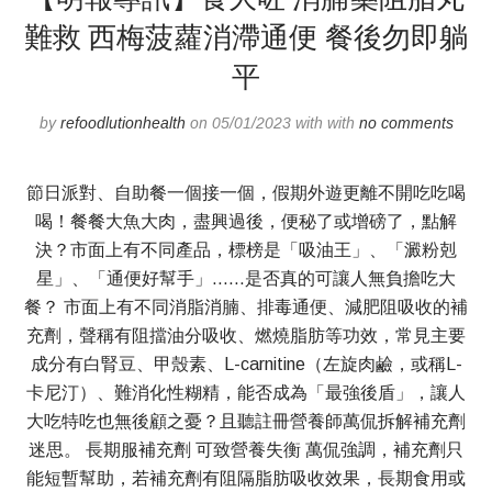
難救 西梅菠蘿消滯通便 餐後勿即躺
平
by
refoodlutionhealth
on 05/01/2023 with with
no comments
節日派對、自助餐一個接一個，假期外遊更離不開吃吃喝
喝！餐餐大魚大肉，盡興過後，便秘了或增磅了，點解
決？市面上有不同產品，標榜是「吸油王」、「澱粉剋
星」、「通便好幫手」……是否真的可讓人無負擔吃大
餐？ 市面上有不同消脂消腩、排毒通便、減肥阻吸收的補
充劑，聲稱有阻擋油分吸收、燃燒脂肪等功效，常見主要
成分有白腎豆、甲殼素、L-carnitine（左旋肉鹼，或稱L-
卡尼汀）、難消化性糊精，能否成為「最強後盾」，讓人
大吃特吃也無後顧之憂？且聽註冊營養師萬侃拆解補充劑
迷思。 長期服補充劑 可致營養失衡 萬侃強調，補充劑只
能短暫幫助，若補充劑有阻隔脂肪吸收效果，長期食用或