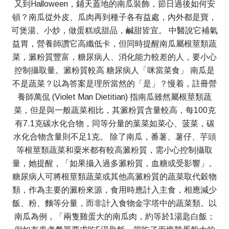
又到Halloween，鋪天蓋地的南瓜裝飾，節日過後如何安
頓？南瓜從外皮、瓜肉再到種子各有益處，內外都是寶，
可煲湯、小炒，做蛋糕或甜品，鹹甜皆宜。 中醫說它補氣
益胃，營養師讚它高纖低卡，但同時提醒南瓜屬根莖類蔬
菜，澱粉質豐富，糖尿病人、消化能力較差的人，要小心
控制攝取量。澱粉質較高 糖尿病人「咪當菜食」 南瓜是
不是蔬菜？以為答案是理所當然的「是」？慢着，註冊營
養師萬侃 (Violet Man Dietitian) 指南瓜雖然屬根莖類蔬
菜，但是與一般蔬菜相比，其澱粉質含量較高，每100克
有7.1克碳水化合物，同等分量的葉菜如菜心、菠菜，碳
水化合物含量則不足1克。 除了南瓜，番薯、薯仔、芋頭
等根莖類蔬菜和粟米都有較高澱粉質，需小心控制攝取
量，她提醒，「如果攝入過多澱粉質，血糖或受影響」。
糖尿病人可將根莖類蔬菜或其他高澱粉質的蔬菜取代穀物
類，作為主要的澱粉來源，食用時應計入主食，相應減少
飯、粉、麵等分量，而非計入食物金字塔中的蔬菜類。以
南瓜為例，「兩隻雞蛋大的南瓜肉，約等於1湯匙白飯；