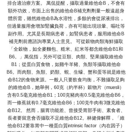
排合適治療方案。 萬侃提醒，攝取過量維他命B，不會有
額外功效，市面上出售的維他命B補充劑劑量一般遠超身
體所需，雖然維他命B為水溶性，多餘的會從尿液排出，
但過量服用會增加腎臟負荷，亦有可能出現頭暈、嘔吐等
副作用。尤其是長期病患者，如腎病患者，服用維他命B
補充劑前應諮詢專業人士意見。 可從穀物肉類海鮮攝取
「全穀物，如全麥麵包、糙米、紅米等都含維他命B1和
B6。」萬侃指，另外可從豆類、肉類、堅果攝取維他命
B1；從蛋白質食物，如雞牛羊豬、魚類等攝取維他命
B6。而肉類、魚類、奶類、蜆、生蠔、蟹和蛋等就是維他
命B12的食物來源。一般人只要飲食均衡，不難攝取足夠
的維他命B，她舉例，60克（約半杯）穀物片（muesli）
含有0.5毫克維他命B1；100克豬肉有0.5毫克維他命B6，
而一條蕉就有0.7毫克維他命B6；100克牛肉有3微克維他
命B12。 然而，腸胃功能差、曾接受胃部手術、素食者、
長者要留意會否攝取不足維他命B12。林健偉解釋，「維
他命B12要靠胃中一種蛋白質intrinsic factor（內在因子）