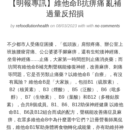
【明報專訊】維他命B抗痹痛 亂補
過量反招損
by
refoodlutionhealth
on 08/03/2023 with with
no comments
不少都市人受痛症困擾，「低頭族」肩頸疼痛、辦公室上
班族腰痠背痛、公公婆婆手腳麻痹，還有生蛇後神經痛、
坐骨神經痛……止痛，大家第一時間想到止痛消炎藥；而
坊間有維他命B補充劑聲稱能修復神經，改善麻痹、刺痛
等問題，它是否另類止痛藥？以維他命B「自療」，有沒
有風險？ 維他命B是「大家族」，包括B1（硫胺素）、
B2（核黃素）、B3（煙酸）、B5（泛酸）、B6（吡多
醇）、B7（生物素）、B9（葉酸）和B12（多種鈷胺
素），合共8個成員。B1、B6、B12助保神經健康 以維他
命B1、B6及B12組合而成的配方，聲稱能改善痛症及麻
痹，在眾多維他命B中為什麼選中它們？註冊營養師萬侃
指，維他命B1幫助身體將食物轉化成能量，亦有助維持神