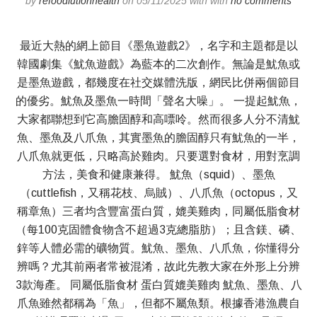
by
refoodlutionhealth
on 05/11/2025 with with
no comments
最近大熱的網上節目《墨魚遊戲2》，名字和主題都是以
韓國劇集《魷魚遊戲》為藍本的二次創作。無論是魷魚或
是墨魚遊戲，都幾度在社交媒體洗版，網民比併兩個節目
的優劣。魷魚及墨魚一時間「聲名大噪」。 一提起魷魚，
大家都聯想到它高膽固醇和高嘌呤。然而很多人分不清魷
魚、墨魚及八爪魚，其實墨魚的膽固醇只有魷魚的一半，
八爪魚就更低，只略高於雞肉。只要選對食材，用對烹調
方法，美食和健康兼得。 魷魚（squid）、墨魚
（cuttlefish，又稱花枝、烏賊）、八爪魚（octopus，又
稱章魚）三者均含豐富蛋白質，媲美雞肉，同屬低脂食材
（每100克固體食物含不超過3克總脂肪）；且含鎂、磷、
鋅等人體必需的礦物質。魷魚、墨魚、八爪魚，你懂得分
辨嗎？尤其前兩者常被混淆，故此先教大家在外形上分辨
3款海產。 同屬低脂食材 蛋白質媲美雞肉 魷魚、墨魚、八
爪魚雖然都稱為「魚」，但都不屬魚類。根據香港漁農自