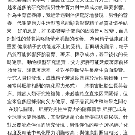
越來越多的研究強調男性生育力對生殖成功的重要影響。
作為生育營養師，我經常遇到伴侶驚訝地發現，男性的營
養、代謝健康與生活型態竟能顯著影響精子品質及懷孕結
果。 好消息是，許多影響精子健康的因素皆可改變，而具
針對性的營養策略能帶來明顯的改善。 為何精子健康如此
重要 健康精子的功能遠不止於受精。新興研究顯示，精子
品質可能影響胚胎發育、著床、懷孕成功，甚至後代的長
期健康。 動物模型研究證實，父方肥胖可能延緩著床前胚
胎發育、降低著床率，並對孕期胎兒生長產生負面影響。
研究人員也發現，成熟精子若過度暴露於活性氧物種（一
種常與肥胖相關的氧化壓力形式），將損害胚胎生長與著
床。雖然人類研究較複雜，未必能確立直接因果關係，但
愈來愈多證據指向父方健康、精子品質與生殖結果之間存
在類似關聯。 肥胖對男性生育力的隱藏衝擊 肥胖已成為
全球重大健康挑戰，其影響遠超心血管疾病與糖尿病。針
對反覆流產伴侶的研究發現，男性伴侶的精子DNA碎片化
程度及精液中氧化壓力明顯較高；與健康對照組相比，這