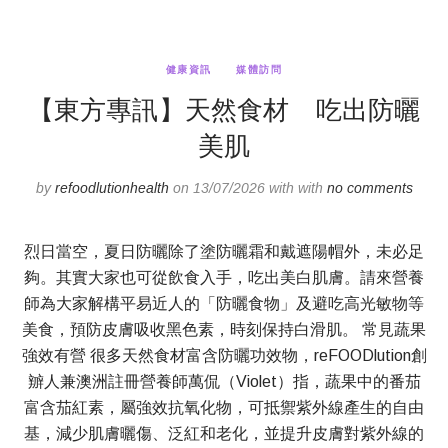
健康資訊
媒體訪問
【東方專訊】天然食材 吃出防曬
美肌
by
refoodlutionhealth
on 13/07/2026 with with
no comments
烈日當空，夏日防曬除了塗防曬霜和戴遮陽帽外，未必足
夠。其實大家也可從飲食入手，吃出美白肌膚。請來營養
師為大家解構平易近人的「防曬食物」及避吃高光敏物等
美食，預防皮膚吸收黑色素，時刻保持白滑肌。 常見蔬果
強效有營 很多天然食材富含防曬功效物，reFOODlution創
辧人兼澳洲註冊營養師萬侃（Violet）指，蔬果中的番茄
富含茄紅素，屬強效抗氧化物，可抵禦紫外線產生的自由
基，減少肌膚曬傷、泛紅和老化，並提升皮膚對紫外線的