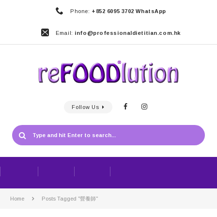
Phone:
+852 6095 3702 WhatsApp
Email:
info@professionaldietitian.com.hk
Follow Us
Home
Posts Tagged "營養師"