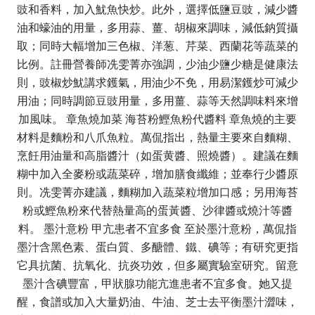
豉和香料，加入魷魚快炒。此外，選擇低鹽豆豉，減少醬
油和蠔油的用量，多用蒜、薑、胡椒來調味，減低鈉質攝
取；同時大幅增加三色椒、洋葱、芹菜、西蘭花等蔬菜的
比例。註冊營養師冼雯菁亦強調，少油少鹽少糖是健康法
則，豉椒炒魷講求鑊氣，用油少不免，用易潔鑊炒可減少
用油；同時調節豆豉用量，多用薑、蒜等天然調味料來增
加風味。 章魚燒加菜 海苔粉鰹魚粉代醬料 章魚燒的主要
材料是麵粉和八爪魚粒。萬侃指出，熱量主要來自麵糊、
烹飪用油量和高脂醬汁（如蛋黄醬、照燒醬）。建議在麵
糊中加入全麥粉或蔬菜碎，增加膳食纖維；並奉行少醬原
則。冼雯菁亦建議，麵糊加入蔬菜粒增加口感；另用海苔
粉或鰹魚粉來代替熱量高的蛋黃醬、沙律醬或燒汁等醬
料。 墨汁意粉 甲亢患者不宜多食 至於墨汁意粉，萬侃指
墨汁含黑色素、蛋白質、多醣體、鐵、碘等；有研究更指
它具抗菌、抗氧化、抗炎功效，但多屬實驗室研究。留意
墨汁含碘豐富，甲狀腺功能亢進患者不宜多食。她又提
醒，食譜或加入大量奶油、牛油、芝士去平衡墨汁澀味，