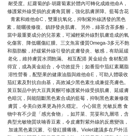
耐受度。紅蘿蔔的β-胡蘿蔔素於體內可轉化成維他命A，
修護紫外線受損的皮膚角質層，強化肌膚屏障。藍莓含花
青素和維他命C，雙重抗氧化，抑制紫外線誘發的黑色
素，能曬後修復、鎮靜發炎肌膚。 另外，綠茶含茶多酚，
當中最重要成分的兒茶素，可減輕紫外線對肌膚造成的氧
化傷害、降低曬傷紅腫。三文魚富優質Omega-3多元不飽
和脂肪酸，紓緩紫外線引發的皮膚發炎、敏感，有助延緩
老化，維持膚質水潤飽滿。 相互配搭 黃金組合 食材配搭
得宜，成為黃金組合，令功效提升；如番茄中茄紅素屬脂
溶性營養，配堅果的健康油脂與維他命E，可助人體吸收
茄紅素及對抗自由基，高效減少黑色素生成兼提亮膚色。
黃豆製品中的大豆異黃酮可修護紫外線受損肌膚、延緩膚
色暗沉，與能阻斷黑色素合成的藍莓，抑制黑色素兼修復
膚質，令美白效果更為持久穩定。 小心留意 光敏反應 食
物中有不少是「感光食物」，如芹菜、芫荽和九層塔，含
典型光敏物質呋喃香豆素，令皮膚對紫外線的反應變強，
加速黑色素沉澱、引發紅腫癢痛。Violet建議多在戶外活