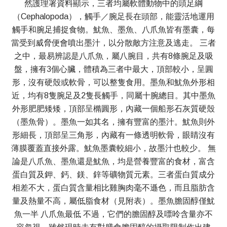
然護理署資料顯示，三者均屬軟體動物中的頭足綱
（Cephalopoda），觸手／腕足長在頭部，能靈活地運用
觸手和腕足捕捉食物。魷魚、墨魚、八爪魚皆有墨囊，每
當受到威脅便會噴出墨汁，以分散敵方注意及逃走。 三者
之中，最易辨認是八爪魚，屬八腕目，共有8條腕足及吸
盤，擁有3個心臟，體積為三者中最大，頂部較小，呈圓
形，沒有硬殼或軟骨，可以整隻食用。墨魚和魷魚外形相
近，均有8隻腕足及2隻長觸手，同屬十腕總目。其中墨魚
外形肥肥矮矮，頂部呈橢圓形，內藏一個船形石灰質硬殼
（墨魚骨）。墨魚一如其名，擁有豐富的墨汁。魷魚則外
形細長，頂部呈三角形，內藏有一條透明軟骨，眼睛沒有
薄膜覆蓋直接外露。魷魚墨囊較細小，故墨汁也較少。 無
論是八爪魚、墨魚還是魷魚，均是營養豐富的食材，富含
蛋白質及鉀、鈣、鎂、鋅等礦物質元素。三者蛋白質成分
相差不大，蛋白質含量相比雞胸肉毫不遜色，而且脂肪含
量及熱量不高，屬低脂食材（見附表）。墨魚膽固醇僅魷
魚一半 八爪魚最低 不過，它們的膽固醇及嘌呤含量亦不