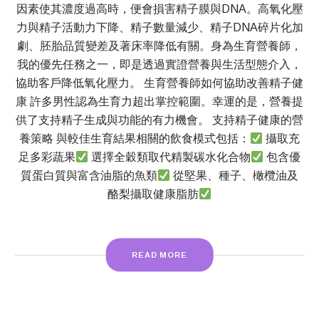
因素使其濃度過高時，便會損害精子膜與DNA。高氧化壓
力與精子活動力下降、精子數量減少、精子DNA碎片化加
劇、胚胎品質變差及著床率降低有關。身為生育營養師，
我的優先任務之一，即是透過實證營養與生活型態介入，
協助客戶降低氧化壓力。 生育營養師如何協助改善精子健
康 許多男性認為生育力超出掌控範圍。幸運的是，營養提
供了支持精子生成與功能的有力機會。 支持精子健康的營
養策略 與較佳生育結果相關的飲食模式包括：
攝取充
足多彩蔬果
選擇全穀類取代精製碳水化合物
包含優
質蛋白質與富含油脂的魚類
從堅果、種子、橄欖油及
酪梨攝取健康脂肪
READ MORE