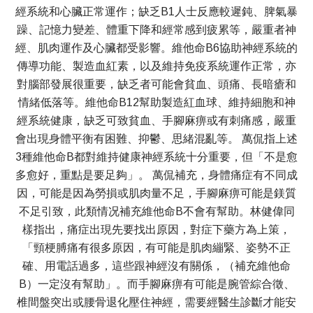
經系統和心臟正常運作；缺乏B1人士反應較遲鈍、脾氣暴
躁、記憶力變差、體重下降和經常感到疲累等，嚴重者神
經、肌肉運作及心臟都受影響。維他命B6協助神經系統的
傳導功能、製造血紅素，以及維持免疫系統運作正常，亦
對腦部發展很重要，缺乏者可能會貧血、頭痛、長暗瘡和
情緒低落等。維他命B12幫助製造紅血球、維持細胞和神
經系統健康，缺乏可致貧血、手腳麻痹或有刺痛感，嚴重
會出現身體平衡有困難、抑鬱、思緒混亂等。 萬侃指上述
3種維他命B都對維持健康神經系統十分重要，但「不是愈
多愈好，重點是要足夠」。 萬侃補充，身體痛症有不同成
因，可能是因為勞損或肌肉量不足，手腳麻痹可能是鎂質
不足引致，此類情况補充維他命B不會有幫助。林健偉同
樣指出，痛症出現先要找出原因，對症下藥方為上策，
「頸梗膊痛有很多原因，有可能是肌肉繃緊、姿勢不正
確、用電話過多，這些跟神經沒有關係，（補充維他命
B）一定沒有幫助」。而手腳麻痹有可能是腕管綜合徵、
椎間盤突出或腰骨退化壓住神經，需要經醫生診斷才能安