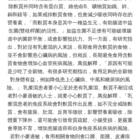
除麩質外同時含有蛋白質、維他命B、礦物質如鐵、鋅、
銅和鎂等，如果戒掉麩質食物，也會減少吸收同時存在的
營養素，「而麩質本身是其中一種益生元，有助腸道中益
生菌(雙歧桿菌)的活性。」如益生菌不足便有可能破壞腸
道中的菌群平衡，或會影響抵抗力。另一方面，有研究指
出，對於沒有乳糜瀉的人來說，長期食用含麩質的食物，
並不會影響患心臟病的風險，但相反，長期避免食用含麩
質食物會增加心血管疾病風險。萬侃解釋，「原因有可能
是少吃了全穀物。有很多研究都指出，食用足夠的全穀物
對身體有益，例如降低患上心臟病、中風和糖尿病的風
險。」 乳糜瀉患者要小心至於患有乳糜瀉、麩質不耐症或
者對小麥過敏的人士，就要小心麩質了。萬侃解釋，「乳
糜瀉患者的免疫系統會對麩質作出反應，如不完全戒除麩
質，會有腹脹、肚瀉、反胃等徵狀，影響營養素吸收，除
體重下降外，還可能會引致骨質疏鬆、小腸受損，更嚴重
會導致不育，增加患腸道癌和自身免疫系統疾病的風險。
若對小麥過敏，食用相關食物則會口腫、面腫、皮膚痕