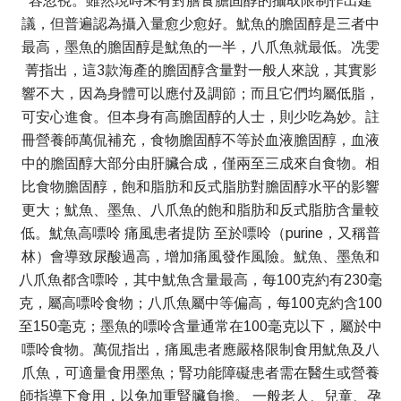
容忽視。雖然現時未有對膳食膽固醇的攝取限制作出建
議，但普遍認為攝入量愈少愈好。魷魚的膽固醇是三者中
最高，墨魚的膽固醇是魷魚的一半，八爪魚就最低。冼雯
菁指出，這3款海產的膽固醇含量對一般人來說，其實影
響不大，因為身體可以應付及調節；而且它們均屬低脂，
可安心進食。但本身有高膽固醇的人士，則少吃為妙。註
冊營養師萬侃補充，食物膽固醇不等於血液膽固醇，血液
中的膽固醇大部分由肝臟合成，僅兩至三成來自食物。相
比食物膽固醇，飽和脂肪和反式脂肪對膽固醇水平的影響
更大；魷魚、墨魚、八爪魚的飽和脂肪和反式脂肪含量較
低。魷魚高嘌呤 痛風患者提防 至於嘌呤（purine，又稱普
林）會導致尿酸過高，增加痛風發作風險。魷魚、墨魚和
八爪魚都含嘌呤，其中魷魚含量最高，每100克約有230毫
克，屬高嘌呤食物；八爪魚屬中等偏高，每100克約含100
至150毫克；墨魚的嘌呤含量通常在100毫克以下，屬於中
嘌呤食物。萬侃指出，痛風患者應嚴格限制食用魷魚及八
爪魚，可適量食用墨魚；腎功能障礙患者需在醫生或營養
師指導下食用，以免加重腎臟負擔。 一般老人、兒童、孕