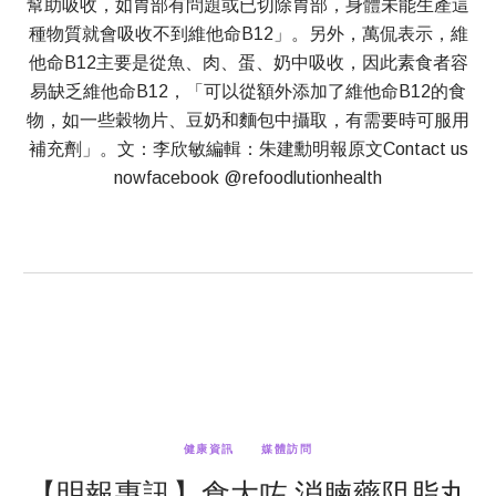
幫助吸收，如胃部有問題或已切除胃部，身體未能生產這
種物質就會吸收不到維他命B12」。另外，萬侃表示，維
他命B12主要是從魚、肉、蛋、奶中吸收，因此素食者容
易缺乏維他命B12，「可以從額外添加了維他命B12的食
物，如一些穀物片、豆奶和麵包中攝取，有需要時可服用
補充劑」。文：李欣敏編輯：朱建勳明報原文Contact us
nowfacebook @refoodlutionhealth
健康資訊
媒體訪問
【明報專訊】食大咗 消腩藥阻脂丸