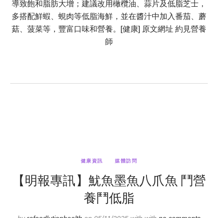
導致飽和脂肪大增；建議改用橄欖油、蒜片及低脂芝士，
多搭配鮮蝦、蜆肉等低脂海鮮，並在醬汁中加入番茄、蘑
菇、菠菜等，豐富口味和營養。[健康] 原文網址 約見營養
師
健康資訊
媒體訪問
【明報專訊】魷魚墨魚八爪魚 鬥營
養鬥低脂