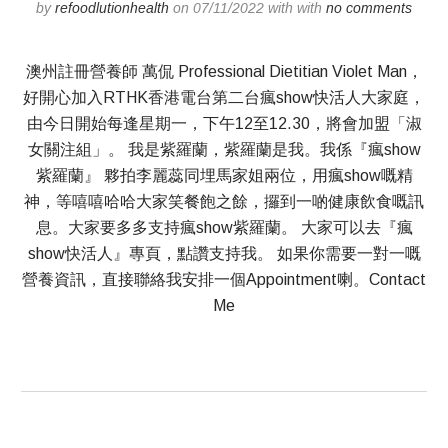
by
refoodlutionhealth
on 07/11/2022 with with
no comments
澳州註冊營養師 萬侃 Professional Dietitian Violet Man，
好開心加入RTHK香港電台第二台瘋show快活人大家庭，
由今日開始每逢星期一，下午12至12.30，將會加盟「淑
女關注組」。 我是紫羅蘭，紫羅蘭是我。我係『瘋show
紫羅蘭』 夥拍李麗蕊同埋馬家姐兩位，用瘋show嘅精
神，等嘻嘻哈哈大家笑餐飽之餘，攞到一啲健康飲食嘅訊
息。大家要多多支持瘋show紫羅蘭。 大家可以去『瘋
show快活人』專頁，點讚支持我。 如果你需要一對一嘅
營養資訊，直接聯絡我安排一個Appointment喇。Contact
Me