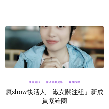
健康資訊
備孕營養資訊
媒體訪問
瘋show快活人「淑女關注組」新成
員紫羅蘭