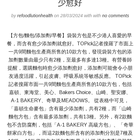
少愈好
by
refoodlutionhealth
on 28/03/2024 with with
no comments
【方包/麵包/添加劑/早餐】袋裝方包是不少港人喜愛的早
餐，而含有愈少添加劑就愈好。TOPick記者搜羅了市面上
一共9間麵包生產商所售的10款方包，發現袋裝方包的添
加劑數量由最少只有2種，至最多有多達13種。有營養師
提醒，選購麵包時愈少添加劑愈好，添加劑可能會令小朋
友過度活躍，引起皮膚、呼吸系統等敏感反應。 TOPick
記者搜羅市面一共9間麵包生產商所售的10款方包，包括
嘉頓、東海堂、美心、Bakers Choice、山崎、聖安娜、
A-1 BAKERY、奇華及MEADOWS。 從表格中可見，
「嘉頓生命麥包」含有最少添加劑，共有2種，而「山崎
麵包方包」含有最多添加劑，共有13種。另外，有2款麵
包不含防腐劑，包括「A-1 BAKERY 高級方包」、「奇華
餅家白方包」，而這2款麵包所含有的添加劑分別是7種及