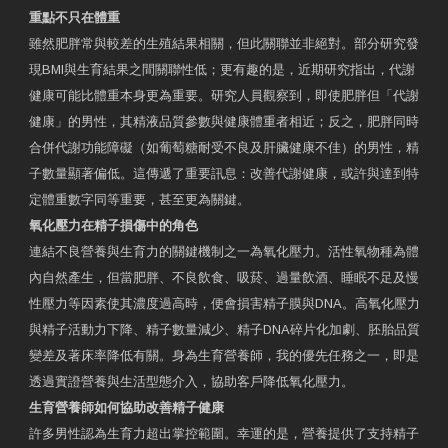
重點不只在體重
雖然肥胖常與較差的生殖結果相關，但此關聯並非絕對。部分研究發
現BMI與生育結果之間關聯性低；更有趣的是，近期研究指出，代謝
健康可能比體重本身更為重要。研究人員觀察到，即使肥胖但「代謝
健康」的男性，其精液品質參數與健康體重者相近；反之，肥胖同時
合併代謝功能障礙（如葡萄糖耐受不良及肝臟健康不佳）的男性，精
子數量顯著偏低。這傳遞了重要訊息：改善代謝健康，或許與達到特
定體重數字同等重要，甚至更為關鍵。
氧化壓力在精子損傷中的角色
連結不良營養與生育力的關鍵機制之一為氧化壓力。活性氧物種為體
內自然產生，但當肥胖、不良飲食、吸菸、過量飲酒、睡眠不足及慢
性壓力等因素使其濃度過高時，便會損害精子膜與DNA。高氧化壓力
與精子活動力下降、精子數量減少、精子DNA碎片化加劇、胚胎品質
變差及著床率降低有關。身為生育營養師，我的優先任務之一，即是
透過實證營養與生活型態介入，協助客戶降低氧化壓力。
生育營養師如何協助改善精子健康
許多男性認為生育力超出掌控範圍。幸運的是，營養提供了支持精子