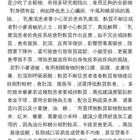
是少吃了全穀物。有很多研究都指出，食用足夠的全穀物
對身體有益，例如降低患上心臟病、中風和糖尿病的風
險。」 乳糜瀉患者要小心至於患有乳糜瀉、麩質不耐症或
者對小麥過敏的人士，就要小心麩質了。萬侃解釋，「乳
糜瀉患者的免疫系統會對麩質作出反應，如不完全戒除麩
質，會有腹脹、肚瀉、反胃等徵狀，影響營養素吸收，除
體重下降外，還可能會引致骨質疏鬆、小腸受損，更嚴重
會導致不育，增加患腸道癌和自身免疫系統疾病的風險。
若對小麥過敏，食用相關食物則會口腫、面腫、皮膚痕
癢、肚瀉和呼吸困難；麩質不耐症患者進食麩質食物後症
狀相對較輕，會肚瀉、腹脹等，須選擇低麩質飲食。」 多
吃糙米藜麥若這幾類患者要戒掉麩質，萬侃建議應緊貼飲
食金字塔，選用全穀物為主食，配合足夠蔬菜水果、適量
蛋白質以及小量鹽、油、糖，「而選擇無麩質穀物類如糙
米、紅米、藜麥、蕎麥或小米時，建議少選擇經過加工處
理的，因為油分和糖分相對較高，卡路里會更高。」萬侃
最後提醒，長期戒口容易造成營養不均衡，甚至營養不