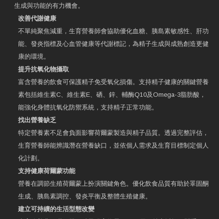
生成與功能的有力機會。
改善代謝健康
不單純聚焦減重，生育營養師會協助優化血糖、胰島素敏感性、肝功
能、發炎指標及心血管健康等代謝標記，為精子生成與成熟創造更健
康的環境。
提升抗氧化物攝取
富含營養的飲食可保護精子免受氧化損傷。支持精子健康的關鍵營養
素包括維生素C、維生素E、硒、鋅、輔酶Q10及Omega-3脂肪酸，
能強化身體抗氧化防禦系統，支持精子正常功能。
找出營養缺乏
特定營養素不足會負面影響荷爾蒙製造與精子品質。透過完整評估，
生育營養師能辨識潛在營養缺口，並依個人需求及生育目標制定個人
化計劃。
支持健康荷爾蒙功能
營養在調節生殖荷爾蒙上扮演關鍵角色。優化飲食品質有助於睪固酮
生成、胰島素調控、發炎平衡及整體生殖健康。
建立可持續的生活型態改變