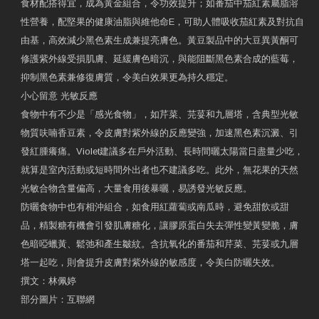
食材配搭得宜，成為黃金組合，令功效提升；如番茄中茄紅素屬脂溶
性營養，配堅果的健康油脂與維他命E，可助人體吸收茄紅素及對抗自
由基，高效減少黑色素生成兼提亮膚色。黃豆製品中的大豆異黃酮可
修護紫外線受損肌膚、延緩膚色暗沉，與能阻斷黑色素合成的藍莓，
抑制黑色素兼修復膚質，令美白效果更為持久穩定。
小心留意 光敏反應
食物中有不少是「感光食物」，如芹菜、芫荽和九層塔，含典型光敏
物質呋喃香豆素，令皮膚對紫外線的反應變強，加速黑色素沉澱、引
發紅腫癢痛。Violet建議多在戶外活動、長時間曬太陽當日盡量少吃，
就算是室內活動或短時間外出者也不建議多吃。此外，無花果的天然
光敏合物含量偏高，大量食用後暴曬，易誘發光敏反應。
防曬食物中也有相沖組合，如食用紅蘿蔔或南瓜時，避免甜飲或甜
品，精製糖有機會引發肌膚糖化，讓膠原蛋白失去彈性變黃變脆，膚
色暗啞蠟黃、鬆弛和產生皺紋。含抗氧化的番茄和芹菜、芫荽或九層
塔一起吃，則會提升皮膚對紫外線的敏感度，令美白防曬失效。
撰文：林佩婷
部分圖片：互聯網
原文網址：天然食材 吃出防曬美肌 | 東方日報 | 副刊