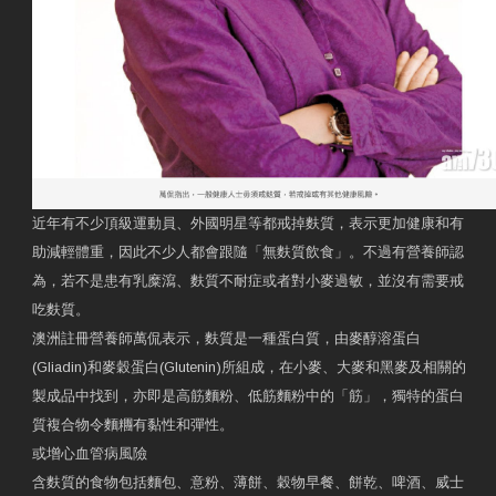
近年有不少頂級運動員、外國明星等都戒掉麩質，表示更加健康和有
助減輕體重，因此不少人都會跟隨「無麩質飲食」。不過有營養師認
為，若不是患有乳糜瀉、麩質不耐症或者對小麥過敏，並沒有需要戒
吃麩質。
澳洲註冊營養師萬侃表示，麩質是一種蛋白質，由麥醇溶蛋白
(Gliadin)和麥穀蛋白(Glutenin)所組成，在小麥、大麥和黑麥及相關的
製成品中找到，亦即是高筋麵粉、低筋麵粉中的「筋」，獨特的蛋白
質複合物令麵糰有黏性和彈性。
或增心血管病風險
含麩質的食物包括麵包、意粉、薄餅、穀物早餐、餅乾、啤酒、威士