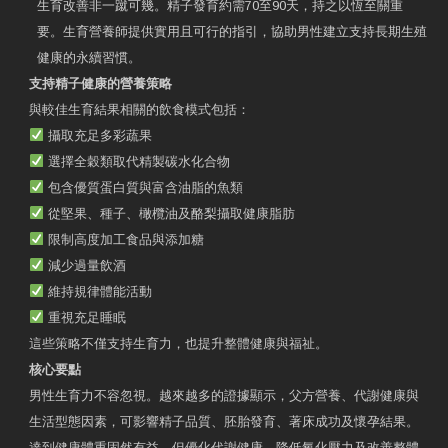
生育改善非一蹴可幾。精子發育約需70至90天，持之以恆至關重
要。生育營養師提供實用且可行的指引，協助男性建立支持長期生殖
健康的永續習慣。
支持精子健康的營養策略
與較佳生育結果相關的飲食模式包括：
攝取充足多彩蔬果
選擇全穀類取代精製碳水化合物
包含優質蛋白質與富含油脂的魚類
從堅果、種子、橄欖油及酪梨攝取健康脂肪
限制高度加工食品與添加糖
減少過量飲酒
維持規律體能活動
重視充足睡眠
這些策略不僅支持生育力，也提升整體健康與福祉。
核心要點
男性生育力不容忽視。越來越多的證據顯示，父方營養、代謝健康與
生活型態因素，可影響精子品質、胚胎發育、著床成功及懷孕結果。
達到健康體重固然有益，但優化代謝健康、降低氧化壓力及改善整體