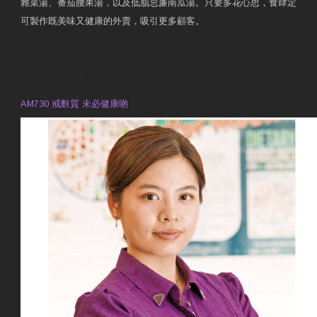
雜菜湯、番茄腰果湯，以及低脂忌廉南瓜湯。只要多花心思，食肆定
可製作既美味又健康的外賣，吸引更多顧客。
衛生署製作 星級有營食肆
預約註冊營養師 Violet Man
專業範疇
AM730 戒麩質 未必健康啲