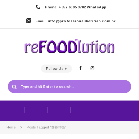
Phone:
+852 6095 3702 WhatsApp
Email:
info@professionaldietitian.com.hk
Follow Us
Home
Posts Tagged "營養均衡"