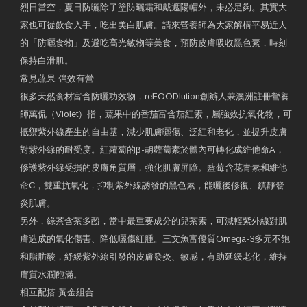
烈日當空，夏日防曬除了塗防曬霜和戴遮陽帽外，未必足夠。其實大
家也可從飲食入手，吃出美白肌膚。請來營養師為大家解構平易近人
的「防曬食物」及避吃高光敏物等美食，預防皮膚吸收黑色素，時刻
保持白滑肌。
常見蔬果 強效有營
很多天然食材富含防曬功效物，reFOODlution創辧人兼澳洲註冊營養
師萬侃（Violet）指，蔬果中的番茄富含茄紅素，屬強效抗氧化物，可
抵禦紫外線產生的自由基，減少肌膚曬傷、泛紅和老化，並提升皮膚
對紫外線的耐受度。紅蘿蔔的β-胡蘿蔔素於體內可轉化成維他命A，
修護紫外線受損的皮膚角質層，強化肌膚屏障。藍莓含花青素和維他
命C，雙重抗氧化，抑制紫外線誘發的黑色素，能曬後修復、鎮靜發
炎肌膚。
另外，綠茶含茶多酚，當中最重要成分的兒茶素，可減輕紫外線對肌
膚造成的氧化傷害、降低曬傷紅腫。三文魚富優質Omega-3多元不飽
和脂肪酸，紓緩紫外線引發的皮膚發炎、敏感，有助延緩老化，維持
膚質水潤飽滿。
相互配搭 黃金組合