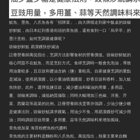
魷魚、墨魚、八爪魚各有「招牌菜」，由大牌檔走到家中飯桌的豉椒
炒鮮魷，由日本紅到香港街頭的章魚燒，還有食到一口「烏卒卒」的
墨汁意粉。如何烹調最健康呢？
豉椒炒鮮魷 易潔鑊快炒減油
註冊營養師萬侃指出，烹調方法影響食材的營養價值。豉椒炒鮮魷的
核心問題不在魷魚，而是烹飪方式。食肆烹調時一般會先泡油，導致
用油量較多，且豆豉和醬油含鈉（鹽）量較高。自家健康烹調的重點
是減油，使用易潔鑊，以小量油噴灑鑊面，炒香豆豉和香料，加入魷
魚快炒。此外，選擇低鹽豆豉，減少醬油和蠔油的用量，多用蒜、
薑、胡椒來調味，減低鈉質攝取；同時大幅增加三色椒、洋葱、芹
菜、西蘭花等蔬菜的比例。註冊營養師冼雯菁亦強調，少油少鹽少糖
是健康法則，豉椒炒魷講求鑊氣，用油少不免，用易潔鑊炒可減少用
油；同時調節豆豉用量，多用薑、蒜等天然調味料來增加風味。
章魚燒加菜 海苔粉鰹魚粉代醬料
章魚燒的主要材料是麵粉和八爪魚粒。萬侃指出，熱量主要來自麵