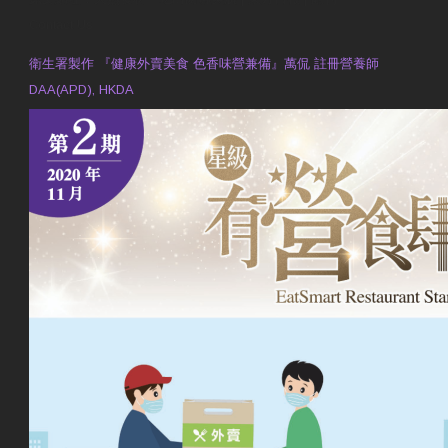
Contact Us
衛生署製作 『健康外賣美食 色香味營兼備』萬侃 註冊營養師
DAA(APD), HKDA