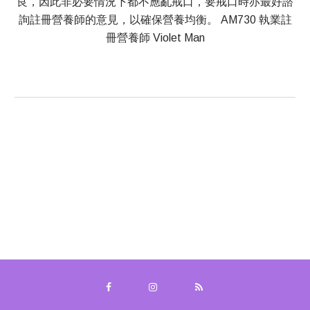
良，因此非必要情況下都不應亂戒口，要戒口時亦最好諮
詢註冊營養師的意見，以確保營養均衡。 AM730 執業註
冊營養師 Violet Man