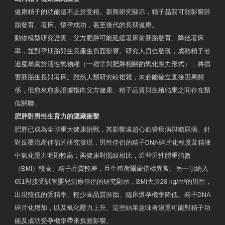
健康精子的功能遠不止於受精。新興研究顯示，精子品質可能影響胚
胎發育、著床、懷孕成功，甚至後代的長期健康。
動物模型研究證實，父方肥胖可能延緩著床前胚胎發育、降低著床
率，並對孕期胎兒生長產生負面影響。研究人員也發現，成熟精子若
過度暴露於活性氧物種（一種常與肥胖相關的氧化壓力形式），將損
害胚胎生長與著床。雖然人類研究較複雜，未必能確立直接因果關
係，但愈來愈多證據指向父方健康、精子品質與生殖結果之間存在類
似關聯。
肥胖對男性生育力的隱藏衝擊
肥胖已成為全球重大健康挑戰，其影響遠超心血管疾病與糖尿病。針
對反覆流產伴侶的研究發現，男性伴侶的精子DNA碎片化程度及精液
中氧化壓力明顯較高；與健康對照組相比，這些男性體重指數
（BMI）較高、精子品質較差，且生殖荷爾蒙指標異常。另一項納入
651對接受試管嬰兒治療伴侶的研究顯示，BMI大於28 kg/m²的男性，
出現較低的受精率、較少高品質胚胎、臨床懷孕機率降低、精子DNA
碎片化增加，以及氧化壓力上升。這些結果意味著過重可能對精子功
能及成功受孕機率帶來負面影響。