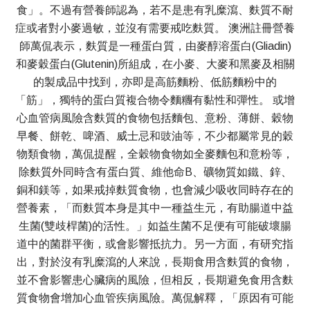
食」。不過有營養師認為，若不是患有乳糜瀉、麩質不耐
症或者對小麥過敏，並沒有需要戒吃麩質。 澳洲註冊營養
師萬侃表示，麩質是一種蛋白質，由麥醇溶蛋白(Gliadin)
和麥穀蛋白(Glutenin)所組成，在小麥、大麥和黑麥及相關
的製成品中找到，亦即是高筋麵粉、低筋麵粉中的
「筋」，獨特的蛋白質複合物令麵糰有黏性和彈性。 或增
心血管病風險含麩質的食物包括麵包、意粉、薄餅、穀物
早餐、餅乾、啤酒、威士忌和豉油等，不少都屬常見的穀
物類食物，萬侃提醒，全穀物食物如全麥麵包和意粉等，
除麩質外同時含有蛋白質、維他命B、礦物質如鐵、鋅、
銅和鎂等，如果戒掉麩質食物，也會減少吸收同時存在的
營養素，「而麩質本身是其中一種益生元，有助腸道中益
生菌(雙歧桿菌)的活性。」如益生菌不足便有可能破壞腸
道中的菌群平衡，或會影響抵抗力。另一方面，有研究指
出，對於沒有乳糜瀉的人來說，長期食用含麩質的食物，
並不會影響患心臟病的風險，但相反，長期避免食用含麩
質食物會增加心血管疾病風險。萬侃解釋，「原因有可能