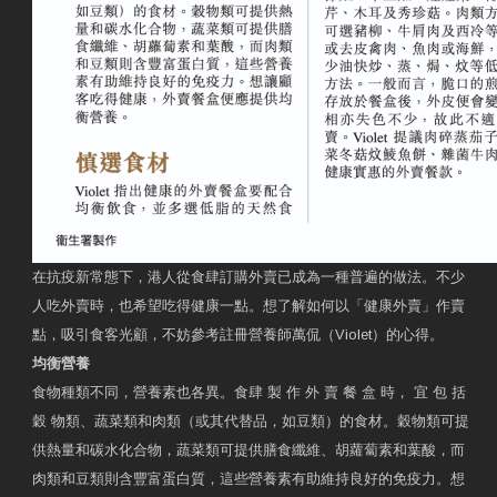
在抗疫新常態下，港人從食肆訂購外賣已成為一種普遍的做法。不少
人吃外賣時，也希望吃得健康一點。想了解如何以「健康外賣」作賣
點，吸引食客光顧，不妨參考註冊營養師萬侃（Violet）的心得。
均衡營養
食物種類不同，營養素也各異。食肆 製 作 外 賣 餐 盒 時， 宜 包 括
穀 物類、蔬菜類和肉類（或其代替品，如豆類）的食材。穀物類可提
供熱量和碳水化合物，蔬菜類可提供膳食纖維、胡蘿蔔素和葉酸，而
肉類和豆類則含豐富蛋白質，這些營養素有助維持良好的免疫力。想