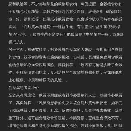
忌和豉油等，不少都屬常見的穀物類食物，萬侃提醒，全穀物食物如
全麥麵包和意粉等，除麩質外同時含有蛋白質、維他命B、礦物質如
鐵、鋅、銅和鎂等，如果戒掉麩質食物，也會減少吸收同時存在的營
養素，「而麩質本身是其中一種益生元，有助腸道中益生菌(雙歧桿
菌)的活性。」如益生菌不足便有可能破壞腸道中的菌群平衡，或會影
響抵抗力。
另一方面，有研究指出，對於沒有乳糜瀉的人來說，長期食用含麩質
的食物，並不會影響患心臟病的風險，但相反，長期避免食用含麩質
食物會增加心血管疾病風險。萬侃解釋，「原因有可能是少吃了全穀
物。有很多研究都指出，食用足夠的全穀物對身體有益，例如降低患
上心臟病、中風和糖尿病的風險。」
乳糜瀉患者要小心
至於患有乳糜瀉、麩質不耐症或者對小麥過敏的人士，就要小心麩質
了。萬侃解釋，「乳糜瀉患者的免疫系統會對麩質作出反應，如不完
全戒除麩質，會有腹脹、肚瀉、反胃等徵狀，影響營養素吸收，除體
重下降外，還可能會引致骨質疏鬆、小腸受損，更嚴重會導致不育，
增加患腸道癌和自身免疫系統疾病的風險。若對小麥過敏，食用相關