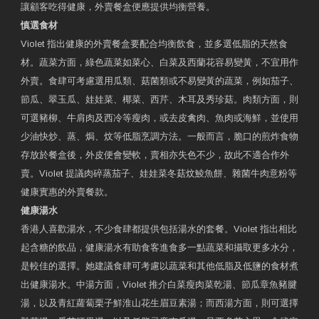
讓顧客吃得健康，外賣餐盒便應提供均衡營養。
慎選食材
Violet 指出健康的外賣餐盒要配合均衡飲食，並多選低脂的天然食
材。蔬菜方面，綠色蔬菜如菜心、白菜及西蘭花容易變黃，不宜用作
外賣。食肆可考慮選用瓜類、菇菌類或不易變黃的蔬菜，例如茄子、
節瓜、翠玉瓜、娃娃菜、椰菜、西芹、木耳及秀珍菇。肉類方面，則
可選豬柳、牛肩肉及西冷等瘦肉，或去皮禽肉、魚肉或海鮮，並使用
少油快炒、蒸、焗、炆等低脂烹調方法。一般而言，脆口的煎炸食物
存放於餐盒後，外皮便會變軟，賣相亦失色不少，故此不適合作外
賣。Violet 提議肉碎蒸茄子、娃娃菜冬菇炆鯪魚餅、雜菌牛肉意粉等
健康實惠的外賣餐款。
健康湯水
香港人喜歡湯水，不少食肆都提供包括湯水的套餐。Violet 指出相比
起含糖的飲品，健康湯水有助食客進食多一點蔬菜和攝取更多水分，
是較佳的選擇。她建議食肆可考慮以蔬菜和其他低脂及低鹽的食材煮
出健康湯水。中湯方面，Violet 推介白菜瘦肉菜乾湯、節瓜章魚豬腱
湯，以及青紅蘿蔔栗子鮮淮山花生眉豆素湯；而西湯方面，則可選擇