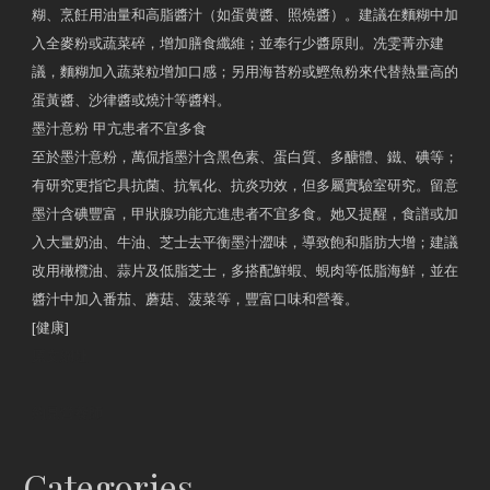
糊、烹飪用油量和高脂醬汁（如蛋黄醬、照燒醬）。建議在麵糊中加
入全麥粉或蔬菜碎，增加膳食纖維；並奉行少醬原則。冼雯菁亦建
議，麵糊加入蔬菜粒增加口感；另用海苔粉或鰹魚粉來代替熱量高的
蛋黃醬、沙律醬或燒汁等醬料。
墨汁意粉 甲亢患者不宜多食
至於墨汁意粉，萬侃指墨汁含黑色素、蛋白質、多醣體、鐵、碘等；
有研究更指它具抗菌、抗氧化、抗炎功效，但多屬實驗室研究。留意
墨汁含碘豐富，甲狀腺功能亢進患者不宜多食。她又提醒，食譜或加
入大量奶油、牛油、芝士去平衡墨汁澀味，導致飽和脂肪大增；建議
改用橄欖油、蒜片及低脂芝士，多搭配鮮蝦、蜆肉等低脂海鮮，並在
醬汁中加入番茄、蘑菇、菠菜等，豐富口味和營養。
[健康]
原文網址
約見營養師
Categories