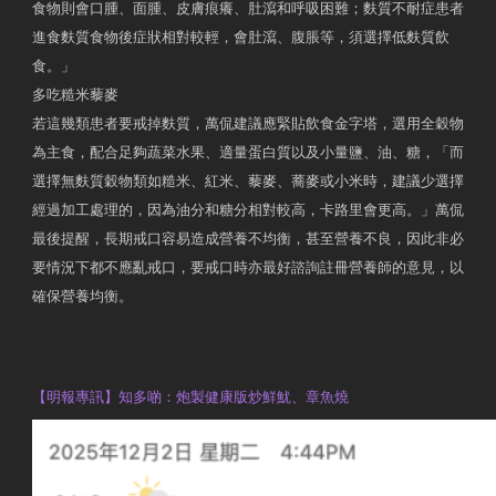
食物則會口腫、面腫、皮膚痕癢、肚瀉和呼吸困難；麩質不耐症患者
進食麩質食物後症狀相對較輕，會肚瀉、腹脹等，須選擇低麩質飲
食。」
多吃糙米藜麥
若這幾類患者要戒掉麩質，萬侃建議應緊貼飲食金字塔，選用全穀物
為主食，配合足夠蔬菜水果、適量蛋白質以及小量鹽、油、糖，「而
選擇無麩質穀物類如糙米、紅米、藜麥、蕎麥或小米時，建議少選擇
經過加工處理的，因為油分和糖分相對較高，卡路里會更高。」萬侃
最後提醒，長期戒口容易造成營養不均衡，甚至營養不良，因此非必
要情況下都不應亂戒口，要戒口時亦最好諮詢註冊營養師的意見，以
確保營養均衡。
AM730
執業註冊營養師 Violet Man
【明報專訊】知多啲：炮製健康版炒鮮魷、章魚燒