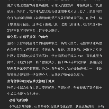
健康可能比體重本身更為重要。研究人員觀察到，即使肥胖但「代謝
健康」的男性，其精液品質參數與健康體重者相近；反之，肥胖同時
合併代謝功能障礙（如葡萄糖耐受不良及肝臟健康不佳）的男性，精
子數量顯著偏低。這傳遞了重要訊息：改善代謝健康，或許與達到特
定體重數字同等重要，甚至更為關鍵。
氧化壓力在精子損傷中的角色
連結不良營養與生育力的關鍵機制之一為氧化壓力。活性氧物種為體
內自然產生，但當肥胖、不良飲食、吸菸、過量飲酒、睡眠不足及慢
性壓力等因素使其濃度過高時，便會損害精子膜與DNA。高氧化壓力
與精子活動力下降、精子數量減少、精子DNA碎片化加劇、胚胎品質
變差及著床率降低有關。身為生育營養師，我的優先任務之一，即是
透過實證營養與生活型態介入，協助客戶降低氧化壓力。
生育營養師如何協助改善精子健康
許多男性認為生育力超出掌控範圍。幸運的是，營養提供了支持精子
生成與功能的有力機會。
改善代謝健康
不單純聚焦減重，生育營養師會協助優化血糖、胰島素敏感性、肝功