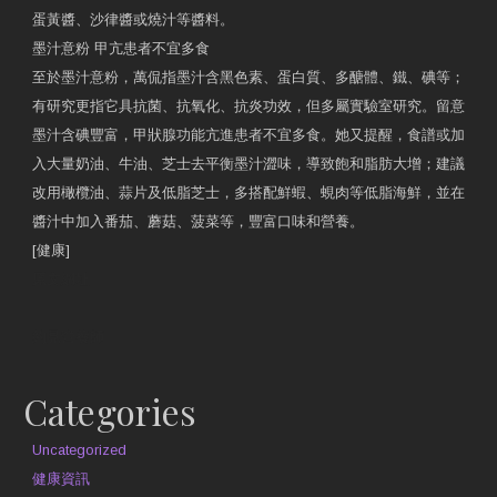
蛋黃醬、沙律醬或燒汁等醬料。
墨汁意粉 甲亢患者不宜多食
至於墨汁意粉，萬侃指墨汁含黑色素、蛋白質、多醣體、鐵、碘等；
有研究更指它具抗菌、抗氧化、抗炎功效，但多屬實驗室研究。留意
墨汁含碘豐富，甲狀腺功能亢進患者不宜多食。她又提醒，食譜或加
入大量奶油、牛油、芝士去平衡墨汁澀味，導致飽和脂肪大增；建議
改用橄欖油、蒜片及低脂芝士，多搭配鮮蝦、蜆肉等低脂海鮮，並在
醬汁中加入番茄、蘑菇、菠菜等，豐富口味和營養。
[健康]
原文網址
約見營養師
Categories
Uncategorized
健康資訊