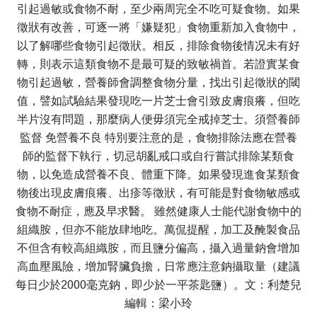
引起過敏或食物不耐，至少兩周完全不吃可疑食物。如果
徵狀有改善，可逐一將「嫌疑犯」食物重新加入食物中，
以了解哪些食物引起徵狀。相反，排除食物後情况未有好
轉，則表示這類食物不是最可疑的致敏禍首。若證實某食
物引起過敏，營養師會調整食物分量，找出引起徵狀的閾
值，譬如試驗結果發現吃一片芝士會引致皮膚痕癢，但吃
半片沒有問題，那麼病人便毋須完全戒掉芝士。須營養師
監督 免營養不良 特別要注意的是，食物排除法應在營養
師的監督下執行，切忌胡亂戒口或自行嘗試排除某類食
物，以免造成營養不良、體重下降。如果發現進食某類食
物後出現皮膚痕癢、出疹等徵狀，有可能是對食物敏感或
食物不耐症，應及早求醫。 雖然健康人士能代謝食物中的
組織胺，但亦不能放肆地吃。萬侃提醒，加工及醃製食品
不但含有較高組織胺，而且鹽分偏高，攝入過量鈉會增加
高血壓風險，增加腎臟負擔，日常應注意鈉攝取量（建議
每日少於2000毫克鈉，即少於一平茶匙鹽）。文：利楚兒
編輯：梁小玲