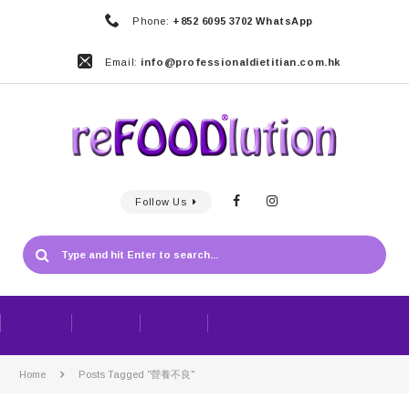
Phone:
+852 6095 3702 WhatsApp
Email:
info@professionaldietitian.com.hk
Follow Us
Home
Posts Tagged "營養不良"