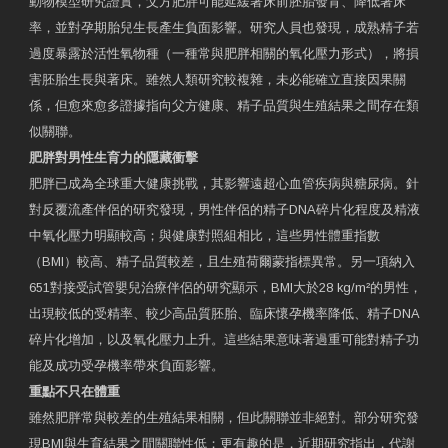
動物模型研究證實，父方肥胖可能延緩著床前胚胎發育、降低著床
率，並對孕期胎兒生長產生負面影響。研究人員也發現，成熟精子若
過度暴露於活性氧物種（一種常與肥胖相關的氧化壓力形式），將損
害胚胎生長與著床。雖然人類研究較複雜，未必能確立直接因果關
係，但愈來愈多證據指向父方健康、精子品質與生殖結果之間存在類
似關聯。
肥胖對男性生育力的隱藏衝擊
肥胖已成為全球重大健康挑戰，其影響遠超心血管疾病與糖尿病。針
對反覆流產伴侶的研究發現，男性伴侶的精子DNA碎片化程度及精液
中氧化壓力明顯較高；與健康對照組相比，這些男性體重指數
（BMI）較高、精子品質較差，且生殖荷爾蒙指標異常。另一項納入
651對接受試管嬰兒治療伴侶的研究顯示，BMI大於28 kg/m²的男性，
出現較低的受精率、較少高品質胚胎、臨床懷孕機率降低、精子DNA
碎片化增加，以及氧化壓力上升。這些結果意味著過重可能對精子功
能及成功受孕機率帶來負面影響。
重點不只在體重
雖然肥胖常與較差的生殖結果相關，但此關聯並非絕對。部分研究發
現BMI與生育結果之間關聯性低；更有趣的是，近期研究指出，代謝