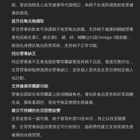
能、發炎指標及心血管健康等代謝標記，為精子生成與成熟創造更健
康的環境。
提升抗氧化物攝取
富含營養的飲食可保護精子免受氧化損傷。支持精子健康的關鍵營養
素包括維生素C、維生素E、硒、鋅、輔酶Q10及Omega-3脂肪酸，
能強化身體抗氧化防禦系統，支持精子正常功能。
找出營養缺乏
特定營養素不足會負面影響荷爾蒙製造與精子品質。透過完整評估，
生育營養師能辨識潛在營養缺口，並依個人需求及生育目標制定個人
化計劃。
支持健康荷爾蒙功能
營養在調節生殖荷爾蒙上扮演關鍵角色。優化飲食品質有助於睪固酮
生成、胰島素調控、發炎平衡及整體生殖健康。
建立可持續的生活型態改變
生育改善非一蹴可幾。精子發育約需70至90天，持之以恆至關重
要。生育營養師提供實用且可行的指引，協助男性建立支持長期生殖
健康的永續習慣。