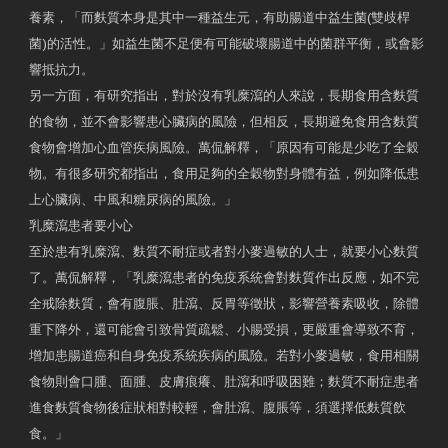
養素，「而麩質本身是其中一種益生元，有助腸道中益生菌(雙歧桿
菌)的活性。」如益生菌不足便有可能破壞腸道中的菌群平衡，或會影
響抵抗力。
另一方面，有研究指出，對於沒有乳糜瀉的人來說，長期食用含麩質
的食物，並不會影響患心臟病的風險，但相反，長期避免食用含麩質
食物會增加心血管疾病風險。萬侃解釋，「原因有可能是少吃了全穀
物。有很多研究都指出，食用足夠的全穀物對身體有益，例如降低患
上心臟病、中風和糖尿病的風險。」
乳糜瀉患者要小心
至於患有乳糜瀉、麩質不耐症或者對小麥過敏的人士，就要小心麩質
了。萬侃解釋，「乳糜瀉患者的免疫系統會對麩質作出反應，如不完
全戒除麩質，會有腹脹、肚瀉、反胃等徵狀，影響營養素吸收，除體
重下降外，還可能會引致骨質疏鬆、小腸受損，更嚴重會導致不育，
增加患腸道癌和自身免疫系統疾病的風險。若對小麥過敏，食用相關
食物則會口腫、面腫、皮膚痕癢、肚瀉和呼吸困難；麩質不耐症患者
進食麩質食物後症狀相對較輕，會肚瀉、腹脹等，須選擇低麩質飲
食。」