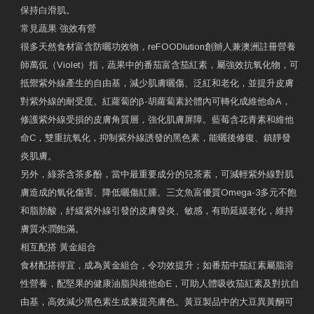
保持白滑肌。
常見蔬果 強效有營
很多天然食材富含防曬功效物，reFOODlution創辧人兼澳洲註冊營養
師萬侃（Violet）指，蔬果中的番茄富含茄紅素，屬強效抗氧化物，可
抵禦紫外線產生的自由基，減少肌膚曬傷、泛紅和老化，並提升皮膚
對紫外線的耐受度。紅蘿蔔的β-胡蘿蔔素於體內可轉化成維他命A，
修護紫外線受損的皮膚角質層，強化肌膚屏障。藍莓含花青素和維他
命C，雙重抗氧化，抑制紫外線誘發的黑色素，能曬後修復、鎮靜發
炎肌膚。
另外，綠茶含茶多酚，當中最重要成分的兒茶素，可減輕紫外線對肌
膚造成的氧化傷害、降低曬傷紅腫。三文魚富優質Omega-3多元不飽
和脂肪酸，紓緩紫外線引發的皮膚發炎、敏感，有助延緩老化，維持
膚質水潤飽滿。
相互配搭 黃金組合
食材配搭得宜，成為黃金組合，令功效提升；如番茄中茄紅素屬脂溶
性營養，配堅果的健康油脂與維他命E，可助人體吸收茄紅素及對抗自
由基，高效減少黑色素生成兼提亮膚色。黃豆製品中的大豆異黃酮可