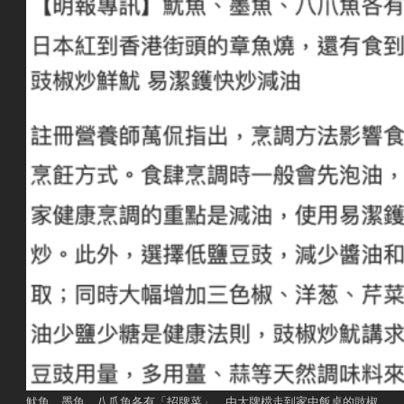
魷魚、墨魚、八爪魚各有「招牌菜」，由大牌檔走到家中飯桌的豉椒