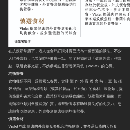
在抗疫新常態下，港人從食肆訂購外賣已成為一種普遍的做法。不少
人吃外賣時，也希望吃得健康一點。想了解如何以「健康外賣」作賣
點，吸引食客光顧，不妨參考註冊營養師萬侃（Violet）的心得。
均衡營養
食物種類不同，營養素也各異。食肆 製 作 外 賣 餐 盒 時， 宜 包 括
穀 物類、蔬菜類和肉類（或其代替品，如豆類）的食材。穀物類可提
供熱量和碳水化合物，蔬菜類可提供膳食纖維、胡蘿蔔素和葉酸，而
肉類和豆類則含豐富蛋白質，這些營養素有助維持良好的免疫力。想
讓顧客吃得健康，外賣餐盒便應提供均衡營養。
慎選食材
Violet 指出健康的外賣餐盒要配合均衡飲食，並多選低脂的天然食