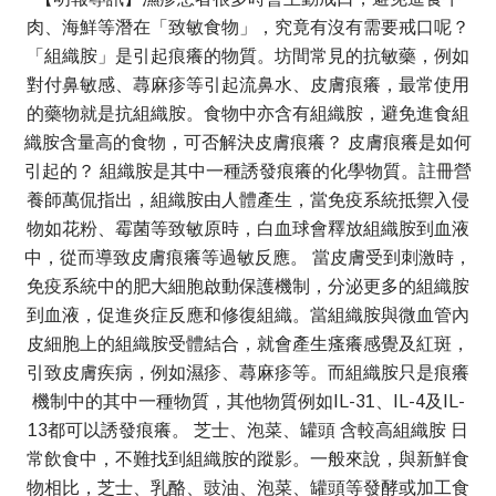
肉、海鮮等潛在「致敏食物」，究竟有沒有需要戒口呢？
「組織胺」是引起痕癢的物質。坊間常見的抗敏藥，例如
對付鼻敏感、蕁麻疹等引起流鼻水、皮膚痕癢，最常使用
的藥物就是抗組織胺。食物中亦含有組織胺，避免進食組
織胺含量高的食物，可否解決皮膚痕癢？ 皮膚痕癢是如何
引起的？ 組織胺是其中一種誘發痕癢的化學物質。註冊營
養師萬侃指出，組織胺由人體產生，當免疫系統抵禦入侵
物如花粉、霉菌等致敏原時，白血球會釋放組織胺到血液
中，從而導致皮膚痕癢等過敏反應。 當皮膚受到刺激時，
免疫系統中的肥大細胞啟動保護機制，分泌更多的組織胺
到血液，促進炎症反應和修復組織。當組織胺與微血管內
皮細胞上的組織胺受體結合，就會產生瘙癢感覺及紅斑，
引致皮膚疾病，例如濕疹、蕁麻疹等。而組織胺只是痕癢
機制中的其中一種物質，其他物質例如IL-31、IL-4及IL-
13都可以誘發痕癢。 芝士、泡菜、罐頭 含較高組織胺 日
常飲食中，不難找到組織胺的蹤影。一般來說，與新鮮食
物相比，芝士、乳酪、豉油、泡菜、罐頭等發酵或加工食