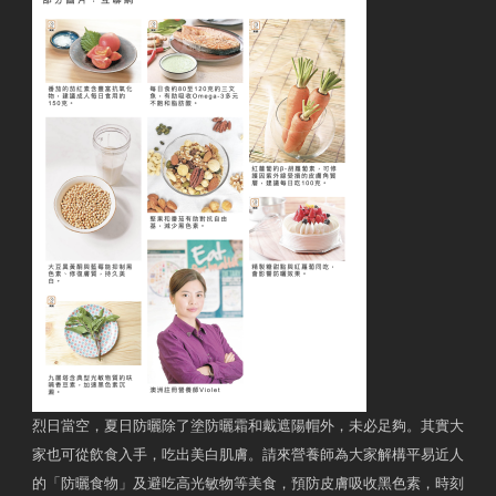
烈日當空，夏日防曬除了塗防曬霜和戴遮陽帽外，未必足夠。其實大
家也可從飲食入手，吃出美白肌膚。請來營養師為大家解構平易近人
的「防曬食物」及避吃高光敏物等美食，預防皮膚吸收黑色素，時刻