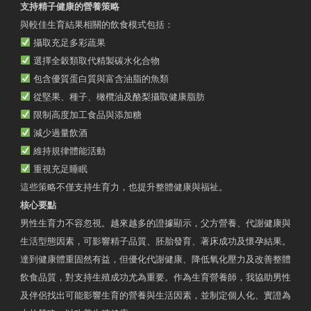
支持精子健康的營養策略
與較佳生育結果相關的飲食模式包括：
攝取充足多彩蔬果
選擇全穀類取代精製碳水化合物
包含優質蛋白質與富含油脂的魚類
從堅果、種子、橄欖油及酪梨攝取健康脂肪
限制高度加工食品與添加糖
減少過量飲酒
維持規律體能活動
重視充足睡眠
這些策略不僅支持生育力，也提升整體健康與福祉。
核心要點
男性生育力不容忽視。越來越多的證據顯示，父方營養、代謝健康與
生活型態因素，可影響精子品質、胚胎發育、著床成功及懷孕結果。
達到健康體重固然有益，但優化代謝健康、降低氧化壓力及改善整體
飲食品質，對支持生殖成功尤為重要。作為生育營養師，我協助男性
及伴侶找出可能影響生育的營養與生活因素，並制定個人化、實證為