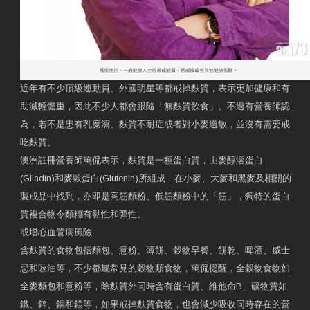
近年有不少頂級運動員、外國明星等都戒掉麩質，表示更加健康和有
助減輕體重，因此不少人都會跟隨「無麩質飲食」。不過有營養師認
為，若不是患有乳糜瀉、麩質不耐症或者對小麥過敏，並沒有需要戒
吃麩質。
澳洲註冊營養師萬侃表示，麩質是一種蛋白質，由麥醇溶蛋白
(Gliadin)和麥穀蛋白(Glutenin)所組成，在小麥、大麥和黑麥及相關的
製成品中找到，亦即是高筋麵粉、低筋麵粉中的「筋」，獨特的蛋白
質複合物令麵糰有黏性和彈性。
或增心血管病風險
含麩質的食物包括麵包、意粉、薄餅、穀物早餐、餅乾、啤酒、威士
忌和豉油等，不少都屬常見的穀物類食物，萬侃提醒，全穀物食物如
全麥麵包和意粉等，除麩質外同時含有蛋白質、維他命B、礦物質如
鐵、鋅、銅和鎂等，如果戒掉麩質食物，也會減少吸收同時存在的營