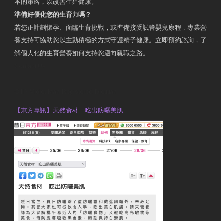
本的策略，以改善生殖健康。
準備好優化您的生育力嗎？
若您正計劃懷孕、面臨生育挑戰，或準備接受試管嬰兒療程，專業營
養支持可協助您以主動積極的方式守護精子健康。立即預約諮詢，了
解個人化的生育營養如何支持您邁向親職之路。
Contact Us
OTP Violet Man Registered Dietitian
【東方專訊】天然食材 吃出防曬美肌