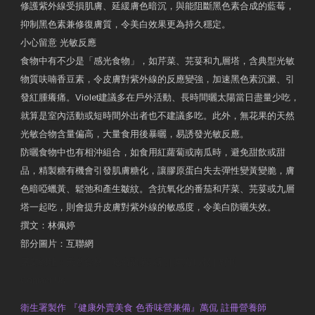
修護紫外線受損肌膚、延緩膚色暗沉，與能阻斷黑色素合成的藍莓，
抑制黑色素兼修復膚質，令美白效果更為持久穩定。
小心留意 光敏反應
食物中有不少是「感光食物」，如芹菜、芫荽和九層塔，含典型光敏
物質呋喃香豆素，令皮膚對紫外線的反應變強，加速黑色素沉澱、引
發紅腫癢痛。Violet建議多在戶外活動、長時間曬太陽當日盡量少吃，
就算是室內活動或短時間外出者也不建議多吃。此外，無花果的天然
光敏合物含量偏高，大量食用後暴曬，易誘發光敏反應。
防曬食物中也有相沖組合，如食用紅蘿蔔或南瓜時，避免甜飲或甜
品，精製糖有機會引發肌膚糖化，讓膠原蛋白失去彈性變黃變脆，膚
色暗啞蠟黃、鬆弛和產生皺紋。含抗氧化的番茄和芹菜、芫荽或九層
塔一起吃，則會提升皮膚對紫外線的敏感度，令美白防曬失效。
撰文：林佩婷
部分圖片：互聯網
原文網址：天然食材 吃出防曬美肌 | 東方日報 | 副刊
Contact Us
衛生署製作 『健康外賣美食 色香味營兼備』萬侃 註冊營養師