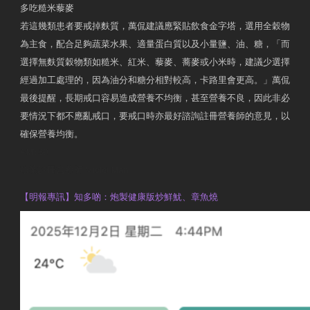
多吃糙米藜麥
若這幾類患者要戒掉麩質，萬侃建議應緊貼飲食金字塔，選用全穀物
為主食，配合足夠蔬菜水果、適量蛋白質以及小量鹽、油、糖，「而
選擇無麩質穀物類如糙米、紅米、藜麥、蕎麥或小米時，建議少選擇
經過加工處理的，因為油分和糖分相對較高，卡路里會更高。」萬侃
最後提醒，長期戒口容易造成營養不均衡，甚至營養不良，因此非必
要情況下都不應亂戒口，要戒口時亦最好諮詢註冊營養師的意見，以
確保營養均衡。
AM730
執業註冊營養師 Violet Man
【明報專訊】知多啲：炮製健康版炒鮮魷、章魚燒