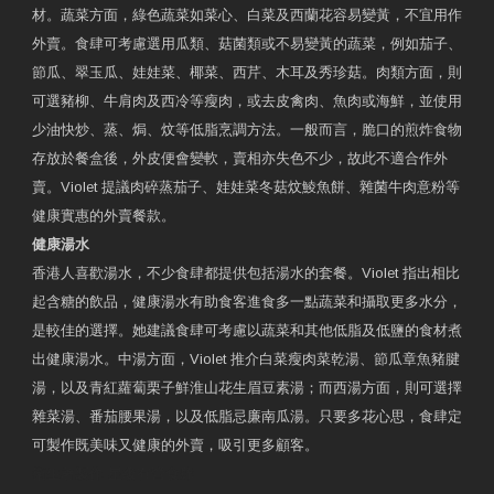
材。蔬菜方面，綠色蔬菜如菜心、白菜及西蘭花容易變黃，不宜用作
外賣。食肆可考慮選用瓜類、菇菌類或不易變黃的蔬菜，例如茄子、
節瓜、翠玉瓜、娃娃菜、椰菜、西芹、木耳及秀珍菇。肉類方面，則
可選豬柳、牛肩肉及西冷等瘦肉，或去皮禽肉、魚肉或海鮮，並使用
少油快炒、蒸、焗、炆等低脂烹調方法。一般而言，脆口的煎炸食物
存放於餐盒後，外皮便會變軟，賣相亦失色不少，故此不適合作外
賣。Violet 提議肉碎蒸茄子、娃娃菜冬菇炆鯪魚餅、雜菌牛肉意粉等
健康實惠的外賣餐款。
健康湯水
香港人喜歡湯水，不少食肆都提供包括湯水的套餐。Violet 指出相比
起含糖的飲品，健康湯水有助食客進食多一點蔬菜和攝取更多水分，
是較佳的選擇。她建議食肆可考慮以蔬菜和其他低脂及低鹽的食材煮
出健康湯水。中湯方面，Violet 推介白菜瘦肉菜乾湯、節瓜章魚豬腱
湯，以及青紅蘿蔔栗子鮮淮山花生眉豆素湯；而西湯方面，則可選擇
雜菜湯、番茄腰果湯，以及低脂忌廉南瓜湯。只要多花心思，食肆定
可製作既美味又健康的外賣，吸引更多顧客。
衛生署製作 星級有營食肆