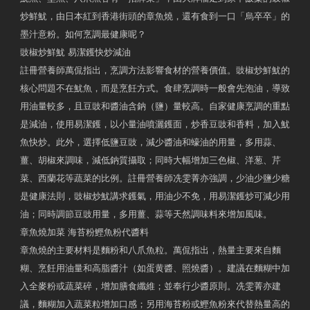
炒鮮魷，由日本紅到香港街頭的章魚燒，還有食到一口「烏卒卒」的
墨汁意粉。如何烹調最健康呢？
豉椒炒鮮魷 易潔鑊快炒減油
註冊營養師萬侃指出，烹調方法影響食材的營養價值。豉椒炒鮮魷的
核心問題不在魷魚，而是烹飪方式。食肆烹調時一般會先泡油，導致
用油量較多，且豆豉和醬油含鈉（鹽）量較高。自家健康烹調的重點
是減油，使用易潔鑊，以小量油噴灑鑊面，炒香豆豉和香料，加入魷
魚快炒。此外，選擇低鹽豆豉，減少醬油和蠔油的用量，多用蒜、
薑、胡椒來調味，減低鈉質攝取；同時大幅增加三色椒、洋葱、芹
菜、西蘭花等蔬菜的比例。註冊營養師冼雯菁亦強調，少油少鹽少糖
是健康法則，豉椒炒魷講求鑊氣，用油少不免，用易潔鑊炒可減少用
油；同時調節豆豉用量，多用薑、蒜等天然調味料來增加風味。
章魚燒加菜 海苔粉鰹魚粉代醬料
章魚燒的主要材料是麵粉和八爪魚粒。萬侃指出，熱量主要來自麵
糊、烹飪用油量和高脂醬汁（如蛋黄醬、照燒醬）。建議在麵糊中加
入全麥粉或蔬菜碎，增加膳食纖維；並奉行少醬原則。冼雯菁亦建
議，麵糊加入蔬菜粒增加口感；另用海苔粉或鰹魚粉來代替熱量高的