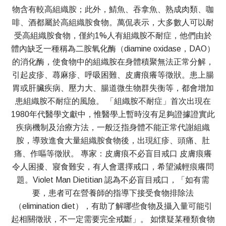
物含有較高組織胺；此外，鯖魚、吞拿魚、熟成肉類、咖
啡、酒都屬於高組織胺食物。萬侃表示，大多數人可以耐
受高組織胺食物，僅約1%人有組織胺不耐症，他們由於
體內缺乏一種稱為二胺氧化酶（diamine oxidase，DAO）
的消化酶，使食物中的組織胺在身體積聚無法正常分解，
引起皮疹、蕁麻疹、呼吸困難、皮膚痕癢等徵狀。患上腸
胃或肝臟疾病、壓力大、腸道微生物群失衡等，都會增加
患組織胺不耐症的風險。 「組織胺不耐症」首次出現在
1980年代醫學文獻中，惟醫學上暫時沒有足夠證據證實此
疾病機制及治療方法，一般泛指身體不能正常代謝組織
胺，導致進食大量組織胺食物後，出現紅疹、頭痛、肚
痛、作嘔等徵狀。 專家：皮膚痕不必盲目戒口 皮膚痕癢
令人困擾、寢食難安，有人會選擇戒口，希望減輕痕癢問
題。Violet Man Dietitian 認為不必盲目戒口，「如有需
要，患者可在營養師的指導下接受食物排除法
（elimination diet），有助了解哪些食物及攝入量可能引
起相關徵狀，不一定需要完全戒斷」。 如懷疑某種類食物