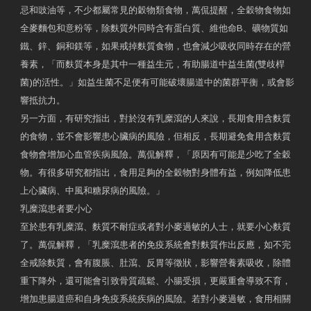
忌和豉油等，不少都屬常見的穀物類食物，萬侃提醒，全穀物食物如
全麥麵包和意粉等，除麩質外同時含有蛋白質、維他命B、礦物質如
鐵、鋅、銅和鎂等，如果戒掉麩質食物，也會減少吸收同時存在的營
養素，「而麩質本身是其中一種益生元，有助腸道中益生菌(雙歧桿
菌)的活性。」如益生菌不足便有可能破壞腸道中的菌群平衡，或會影
響抵抗力。
另一方面，有研究指出，對於沒有乳糜瀉的人來說，長期食用含麩質
的食物，並不會影響患心臟病的風險，但相反，長期避免食用含麩質
食物會增加心血管疾病風險。萬侃解釋，「原因有可能是少吃了全穀
物。有很多研究都指出，食用足夠的全穀物對身體有益，例如降低患
上心臟病、中風和糖尿病的風險。」
乳糜瀉患者要小心
至於患有乳糜瀉、麩質不耐症或者對小麥過敏的人士，就要小心麩質
了。萬侃解釋，「乳糜瀉患者的免疫系統會對麩質作出反應，如不完
全戒除麩質，會有腹脹、肚瀉、反胃等徵狀，影響營養素吸收，除體
重下降外，還可能會引致骨質疏鬆、小腸受損，更嚴重會導致不育，
增加患腸道癌和自身免疫系統疾病的風險。若對小麥過敏，食用相關