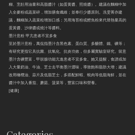
糊、烹飪用油量和高脂醬汁（如蛋黄醬、照燒醬）。建議在麵糊中加
入全麥粉或蔬菜碎，增加膳食纖維；並奉行少醬原則。冼雯菁亦建
議，麵糊加入蔬菜粒增加口感；另用海苔粉或鰹魚粉來代替熱量高的
蛋黃醬、沙律醬或燒汁等醬料。
墨汁意粉 甲亢患者不宜多食
至於墨汁意粉，萬侃指墨汁含黑色素、蛋白質、多醣體、鐵、碘等；
有研究更指它具抗菌、抗氧化、抗炎功效，但多屬實驗室研究。留意
墨汁含碘豐富，甲狀腺功能亢進患者不宜多食。她又提醒，食譜或加
入大量奶油、牛油、芝士去平衡墨汁澀味，導致飽和脂肪大增；建議
改用橄欖油、蒜片及低脂芝士，多搭配鮮蝦、蜆肉等低脂海鮮，並在
醬汁中加入番茄、蘑菇、菠菜等，豐富口味和營養。
[健康]
原文網址
約見營養師
Categories