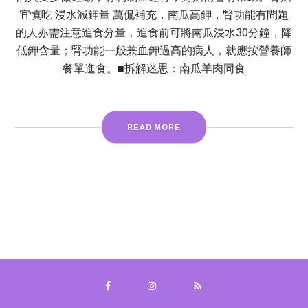
宜慎吃 浸水減鉀量 萬侃補充，南瓜高鉀，腎功能有問題
的人亦需注意進食分量，進食前可將南瓜浸水30分鐘，降
低鉀含量；腎功能一般兼血鉀過高的病人，就應按營養師
餐單進食。■拆解迷思：南瓜羊肉同食
READ MORE