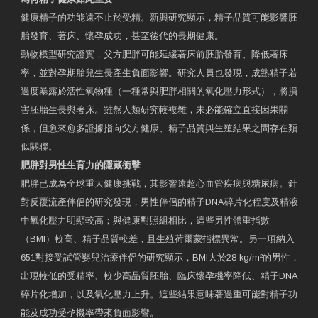
健康精子的功能遠不止於受精。新興研究顯示，精子品質可能影響胚
胎發育、著床、懷孕成功，甚至後代的長期健康。
動物模型研究證實，父方肥胖可能延緩著床前胚胎發育、降低著床
率，並對孕期胎兒生長產生負面影響。研究人員也發現，成熟精子若
過度暴露於活性氧物種（一種常與肥胖相關的氧化壓力形式），將損
害胚胎生長與著床。雖然人類研究較複雜，未必能確立直接因果關
係，但愈來愈多證據指向父方健康、精子品質與生殖結果之間存在類
似關聯。
肥胖對男性生育力的隱藏衝擊
肥胖已成為全球重大健康挑戰，其影響遠超心血管疾病與糖尿病。針
對反覆流產伴侶的研究發現，男性伴侶的精子DNA碎片化程度及精液
中氧化壓力明顯較高；與健康對照組相比，這些男性體重指數
（BMI）較高、精子品質較差，且生殖荷爾蒙指標異常。另一項納入
651對接受試管嬰兒治療伴侶的研究顯示，BMI大於28 kg/m²的男性，
出現較低的受精率、較少高品質胚胎、臨床懷孕機率降低、精子DNA
碎片化增加，以及氧化壓力上升。這些結果意味著過重可能對精子功
能及成功受孕機率帶來負面影響。