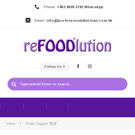
Phone:
+852 6095 3702 WhatsApp
Email:
info@professionaldietitian.com.hk
Follow Us
Home
Posts Tagged "煲湯"