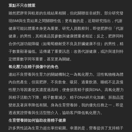
重點不只在體重
雖然肥胖常與較差的生殖結果相關，但此關聯並非絕對。部分研究發
現BMI與生育結果之間關聯性低；更有趣的是，近期研究指出，代謝
健康可能比體重本身更為重要。研究人員觀察到，即使肥胖但「代謝
健康」的男性，其精液品質參數與健康體重者相近；反之，肥胖同時
合併代謝功能障礙（如葡萄糖耐受不良及肝臟健康不佳）的男性，精
子數量顯著偏低。這傳遞了重要訊息：改善代謝健康，或許與達到特
定體重數字同等重要，甚至更為關鍵。
氧化壓力在精子損傷中的角色
連結不良營養與生育力的關鍵機制之一為氧化壓力。活性氧物種為體
內自然產生，但當肥胖、不良飲食、吸菸、過量飲酒、睡眠不足及慢
性壓力等因素使其濃度過高時，便會損害精子膜與DNA。高氧化壓力
與精子活動力下降、精子數量減少、精子DNA碎片化加劇、胚胎品質
變差及著床率降低有關。身為生育營養師，我的優先任務之一，即是
透過實證營養與生活型態介入，協助客戶降低氧化壓力。
生育營養師如何協助改善精子健康
許多男性認為生育力超出掌控範圍。幸運的是，營養提供了支持精子