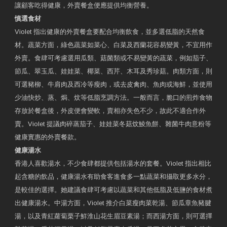
讓顧客吃得健康，外賣餐盒便應提供均衡營養。
慎選食材
Violet 指出健康的外賣餐盒要配合均衡飲食，並多選低脂的天然食
材。蔬菜方面，綠色蔬菜如菜心、白菜及西蘭花容易變黃，不宜用作
外賣。食肆可考慮選用瓜類、菇菌類或不易變黃的蔬菜，例如茄子、
節瓜、翠玉瓜、娃娃菜、椰菜、西芹、木耳及秀珍菇。肉類方面，則
可選豬柳、牛肩肉及西冷等瘦肉，或去皮禽肉、魚肉或海鮮，並使用
少油快炒、蒸、焗、炆等低脂烹調方法。一般而言，脆口的煎炸食物
存放於餐盒後，外皮便會變軟，賣相亦失色不少，故此不適合作外
賣。Violet 提議肉碎蒸茄子、娃娃菜冬菇炆鯪魚餅、雜菌牛肉意粉等
健康實惠的外賣餐款。
健康湯水
香港人喜歡湯水，不少食肆都提供包括湯水的套餐。Violet 指出相比
起含糖的飲品，健康湯水有助食客進食多一點蔬菜和攝取更多水分，
是較佳的選擇。她建議食肆可考慮以蔬菜和其他低脂及低鹽的食材煮
出健康湯水。中湯方面，Violet 推介白菜瘦肉菜乾湯、節瓜章魚豬腱
湯，以及青紅蘿蔔栗子鮮淮山花生眉豆素湯；而西湯方面，則可選擇