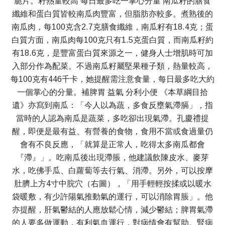
脆片。籽熱量較高 每日最多吃一掌心分量 南瓜籽的膳食
纖維和蛋白質皆較南瓜肉豐富，但脂肪亦較多。煮熟後的
南瓜肉，每100克含2.7克膳食纖維，南瓜籽有18.4克；蛋
白質方面，南瓜肉每100克只有1.5克蛋白質，而南瓜籽約
有18.6克，是豐富蛋白質來源之一，健身人士增肌時可加
入部分作為配菜。不過南瓜籽屬堅果種子類，熱量較高，
每100克有446千卡，她提醒需注意食量，每日最多吃大約
一個掌心的分量。補脾胃 益氣 分利小便 《本草綱目拾
遺》亦寫到南瓜：「今人以為蔬，多食反壅氣滯膈」，指
當時的人認為南瓜是蔬菜，多吃卻出現氣滯。孔慶禮提
醒，即便是最有益、有營養的食物，食用不當或食過量仍
會有不良反應，「就算是正常人，吃得太多南瓜都會
『滯』」。吃南瓜後出現滯脹，他建議飲陳皮水、麥芽
水，吃佛手瓜、白蘿蔔等去行氣、消滯。另外，可以按摩
肚臍上方4寸中脘穴（右圖），「用手輕輕按揉或以暖水
袋暖敷，有少許陽氣推動氣的運行，可以消除胃脹」。他
亦提醒，肝氣鬱結的人應放鬆心情，減少鬱結；脾胃氣滯
的人要多做運動，有利氣血運行，對病情會有幫助。腎病