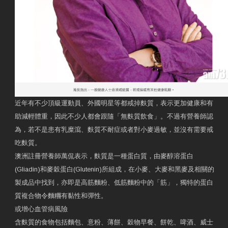
近年有不少頂級運動員、外國明星等都戒掉麩質，表示更加健康和有
助減輕體重，因此不少人都會跟隨「無麩質飲食」。不過有營養師認
為，若不是患有乳糜瀉、麩質不耐症或者對小麥過敏，並沒有需要戒
吃麩質。
澳洲註冊營養師萬侃表示，麩質是一種蛋白質，由麥醇溶蛋白
(Gliadin)和麥穀蛋白(Glutenin)所組成，在小麥、大麥和黑麥及相關的
製成品中找到，亦即是高筋麵粉、低筋麵粉中的「筋」，獨特的蛋白
質複合物令麵糰有黏性和彈性。
或增心血管病風險
含麩質的食物包括麵包、意粉、薄餅、穀物早餐、餅乾、啤酒、威士