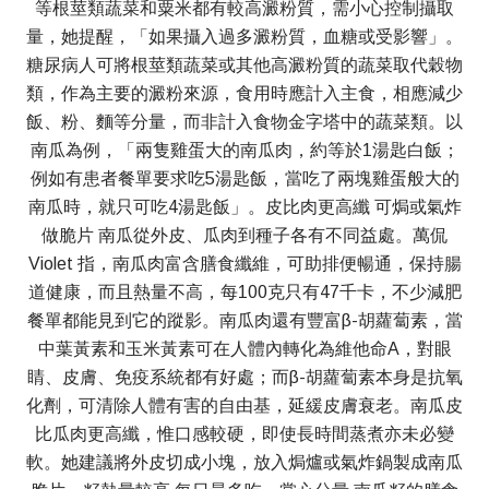
等根莖類蔬菜和粟米都有較高澱粉質，需小心控制攝取
量，她提醒，「如果攝入過多澱粉質，血糖或受影響」。
糖尿病人可將根莖類蔬菜或其他高澱粉質的蔬菜取代穀物
類，作為主要的澱粉來源，食用時應計入主食，相應減少
飯、粉、麵等分量，而非計入食物金字塔中的蔬菜類。以
南瓜為例，「兩隻雞蛋大的南瓜肉，約等於1湯匙白飯；
例如有患者餐單要求吃5湯匙飯，當吃了兩塊雞蛋般大的
南瓜時，就只可吃4湯匙飯」。皮比肉更高纖 可焗或氣炸
做脆片 南瓜從外皮、瓜肉到種子各有不同益處。萬侃
Violet 指，南瓜肉富含膳食纖維，可助排便暢通，保持腸
道健康，而且熱量不高，每100克只有47千卡，不少減肥
餐單都能見到它的蹤影。南瓜肉還有豐富β-胡蘿蔔素，當
中葉黃素和玉米黃素可在人體內轉化為維他命A，對眼
睛、皮膚、免疫系統都有好處；而β-胡蘿蔔素本身是抗氧
化劑，可清除人體有害的自由基，延緩皮膚衰老。南瓜皮
比瓜肉更高纖，惟口感較硬，即使長時間蒸煮亦未必變
軟。她建議將外皮切成小塊，放入焗爐或氣炸鍋製成南瓜