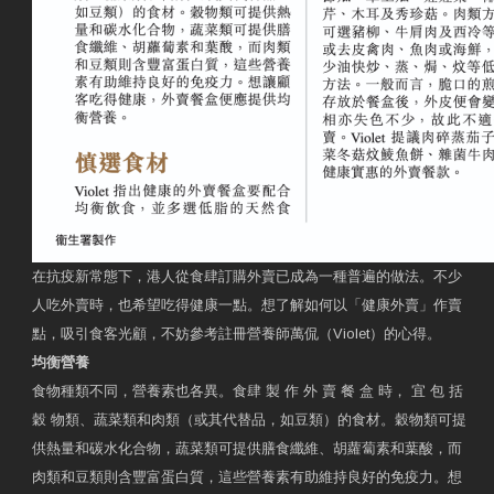
在抗疫新常態下，港人從食肆訂購外賣已成為一種普遍的做法。不少
人吃外賣時，也希望吃得健康一點。想了解如何以「健康外賣」作賣
點，吸引食客光顧，不妨參考註冊營養師萬侃（Violet）的心得。
均衡營養
食物種類不同，營養素也各異。食肆 製 作 外 賣 餐 盒 時， 宜 包 括
穀 物類、蔬菜類和肉類（或其代替品，如豆類）的食材。穀物類可提
供熱量和碳水化合物，蔬菜類可提供膳食纖維、胡蘿蔔素和葉酸，而
肉類和豆類則含豐富蛋白質，這些營養素有助維持良好的免疫力。想