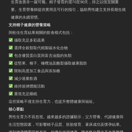
生育改善非一蹴可幾。精子發育約需70至90天，持之以恆至關重
要。生育營養師提供實用且可行的指引，協助男性建立支持長期生殖
健康的永續習慣。
支持精子健康的營養策略
與較佳生育結果相關的飲食模式包括：
攝取充足多彩蔬果
選擇全穀類取代精製碳水化合物
包含優質蛋白質與富含油脂的魚類
從堅果、種子、橄欖油及酪梨攝取健康脂肪
限制高度加工食品與添加糖
減少過量飲酒
維持規律體能活動
重視充足睡眠
這些策略不僅支持生育力，也提升整體健康與福祉。
核心要點
男性生育力不容忽視。越來越多的證據顯示，父方營養、代謝健康與
生活型態因素，可影響精子品質、胚胎發育、著床成功及懷孕結果。