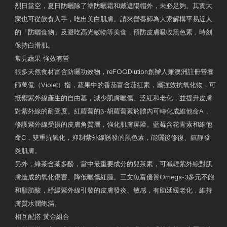
烈日當空，夏日防曬除了塗防曬霜和戴遮陽帽外，未必足夠。其實大
家也可從飲食入手，吃出美白肌膚。請來營養師為大家解構平易近人
的「防曬食物」及避吃高光敏物等美食，預防皮膚吸收黑色素，時刻
保持白滑肌。
常見蔬果 強效有營
很多天然食材富含防曬功效物，reFOODlution創辧人兼澳洲註冊營養
師萬侃（Violet）指，蔬果中的番茄富含茄紅素，屬強效抗氧化物，可
抵禦紫外線產生的自由基，減少肌膚曬傷、泛紅和老化，並提升皮膚
對紫外線的耐受度。紅蘿蔔的β-胡蘿蔔素於體內可轉化成維他命A，
修護紫外線受損的皮膚角質層，強化肌膚屏障。藍莓含花青素和維他
命C，雙重抗氧化，抑制紫外線誘發的黑色素，能曬後修復、鎮靜發
炎肌膚。
另外，綠茶含茶多酚，當中最重要成分的兒茶素，可減輕紫外線對肌
膚造成的氧化傷害、降低曬傷紅腫。三文魚富優質Omega-3多元不飽
和脂肪酸，紓緩紫外線引發的皮膚發炎、敏感，有助延緩老化，維持
膚質水潤飽滿。
相互配搭 黃金組合