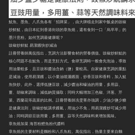
魷魚、墨魚、八爪魚各有「招牌菜」，由大牌檔走到家中飯桌的豉椒
炒鮮魷，由日本紅到香港街頭的章魚燒，還有食到一口「烏卒卒」的
墨汁意粉。如何烹調最健康呢？
豉椒炒鮮魷 易潔鑊快炒減油
註冊營養師萬侃指出，烹調方法影響食材的營養價值。豉椒炒鮮魷的
核心問題不在魷魚，而是烹飪方式。食肆烹調時一般會先泡油，導致
用油量較多，且豆豉和醬油含鈉（鹽）量較高。自家健康烹調的重點
是減油，使用易潔鑊，以小量油噴灑鑊面，炒香豆豉和香料，加入魷
魚快炒。此外，選擇低鹽豆豉，減少醬油和蠔油的用量，多用蒜、
薑、胡椒來調味，減低鈉質攝取；同時大幅增加三色椒、洋葱、芹
菜、西蘭花等蔬菜的比例。註冊營養師冼雯菁亦強調，少油少鹽少糖
是健康法則，豉椒炒魷講求鑊氣，用油少不免，用易潔鑊炒可減少用
油；同時調節豆豉用量，多用薑、蒜等天然調味料來增加風味。
章魚燒加菜 海苔粉鰹魚粉代醬料
章魚燒的主要材料是麵粉和八爪魚粒。萬侃指出，熱量主要來自麵