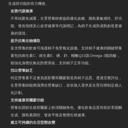
生成與功能的有力機會。
改善代謝健康
不單純聚焦減重，生育營養師會協助優化血糖、胰島素敏感性、肝功
能、發炎指標及心血管健康等代謝標記，為精子生成與成熟創造更健
康的環境。
提升抗氧化物攝取
富含營養的飲食可保護精子免受氧化損傷。支持精子健康的關鍵營養
素包括維生素C、維生素E、硒、鋅、輔酶Q10及Omega-3脂肪酸，
能強化身體抗氧化防禦系統，支持精子正常功能。
找出營養缺乏
特定營養素不足會負面影響荷爾蒙製造與精子品質。透過完整評估，
生育營養師能辨識潛在營養缺口，並依個人需求及生育目標制定個人
化計劃。
支持健康荷爾蒙功能
營養在調節生殖荷爾蒙上扮演關鍵角色。優化飲食品質有助於睪固酮
生成、胰島素調控、發炎平衡及整體生殖健康。
建立可持續的生活型態改變