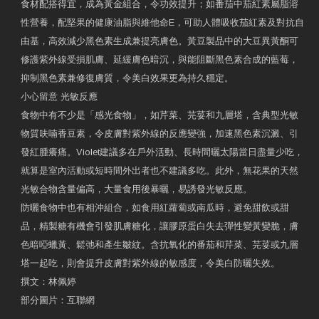
食材配搭得宜，成為黃金組合，令功效提升；如番茄中茄紅素屬脂溶
性營養，配堅果的健康油脂與維他命E，可助人體吸收茄紅素及對抗自
由基，高效減少黑色素生成兼提亮膚色。黃豆製品中的大豆異黃酮可
修護紫外線受損肌膚、延緩膚色暗沉，與能阻斷黑色素合成的藍莓，
抑制黑色素兼修復膚質，令美白效果更為持久穩定。
小心留意 光敏反應
食物中有不少是「感光食物」，如芹菜、芫荽和九層塔，含典型光敏
物質呋喃香豆素，令皮膚對紫外線的反應變強，加速黑色素沉澱、引
發紅腫癢痛。Violet建議多在戶外活動、長時間曬太陽當日盡量少吃，
就算是室內活動或短時間外出者也不建議多吃。此外，無花果的天然
光敏合物含量偏高，大量食用後暴曬，易誘發光敏反應。
防曬食物中也有相沖組合，如食用紅蘿蔔或南瓜時，避免甜飲或甜
品，精製糖有機會引發肌膚糖化，讓膠原蛋白失去彈性變黃變脆，膚
色暗啞蠟黃、鬆弛和產生皺紋。含抗氧化的番茄和芹菜、芫荽或九層
塔一起吃，則會提升皮膚對紫外線的敏感度，令美白防曬失效。
撰文：林佩婷
部分圖片：互聯網
原文網址：天然食材 吃出防曬美肌 | 東方日報 | 副刊