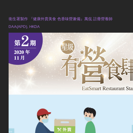
Contact Us
衛生署製作 『健康外賣美食 色香味營兼備』萬侃 註冊營養師
DAA(APD), HKDA