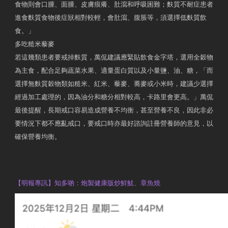
食物則會口腫、面腫、皮膚痕癢、肚瀉和呼吸困難；麩質不耐症患者
進食麩質食物後症狀相對較輕，會肚瀉、腹脹等，須選擇低麩質飲
食。」
多吃糙米藜麥
若這幾類患者要戒掉麩質，萬侃建議應緊貼飲食金字塔，選用全穀物
為主食，配合足夠蔬菜水果、適量蛋白質以及小量鹽、油、糖，「而
選擇無麩質穀物類如糙米、紅米、藜麥、蕎麥或小米時，建議少選擇
經過加工處理的，因為油分和糖分相對較高，卡路里會更高。」萬侃
最後提醒，長期戒口容易造成營養不均衡，甚至營養不良，因此非必
要情況下都不應亂戒口，要戒口時亦最好諮詢註冊營養師的意見，以
確保營養均衡。
AM730
執業註冊營養師 Violet Man
【明報專訊】知多啲：炮製健康版炒鮮魷、章魚燒