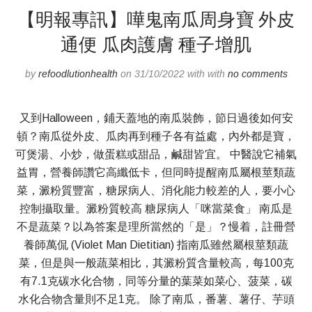
【明報專訊】嘩鬼南瓜周身寶 外皮
通便 瓜肉護膚 種子增肌
by
refoodlutionhealth
on 31/10/2022 with with
no comments
又到Halloween，鋪天蓋地的南瓜裝飾，節日過後如何安
頓？南瓜從外皮、瓜肉再到種子各有益處，內外都是寶，
可煲湯、小炒，做蛋糕或甜品，鹹甜皆宜。 中醫說它補氣
益胃，營養師讚它高纖低卡，但同時提醒南瓜屬根莖類蔬
菜，澱粉質豐富，糖尿病人、消化能力較差的人，要小心
控制攝取量。澱粉質較高 糖尿病人「咪當菜食」 南瓜是
不是蔬菜？以為答案是理所當然的「是」？慢着，註冊營
養師萬侃 (Violet Man Dietitian) 指南瓜雖然屬根莖類蔬
菜，但是與一般蔬菜相比，其澱粉質含量較高，每100克
有7.1克碳水化合物，同等分量的葉菜如菜心、菠菜，碳
水化合物含量則不足1克。 除了南瓜，番薯、薯仔、芋頭