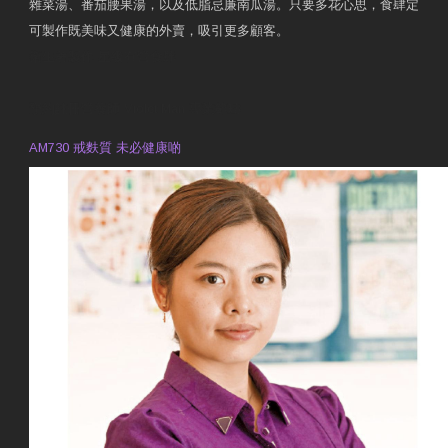
雜菜湯、番茄腰果湯，以及低脂忌廉南瓜湯。只要多花心思，食肆定
可製作既美味又健康的外賣，吸引更多顧客。
衛生署製作 星級有營食肆
預約註冊營養師 Violet Man
專業範疇
AM730 戒麩質 未必健康啲