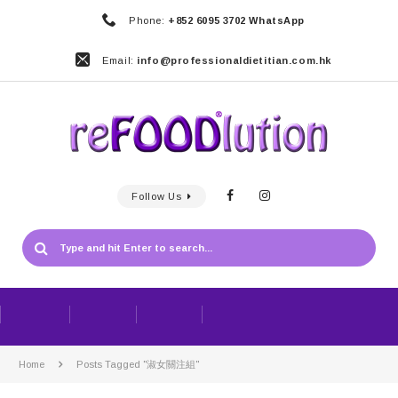
Phone:
+852 6095 3702 WhatsApp
Email:
info@professionaldietitian.com.hk
Follow Us
Home
Posts Tagged "淑女關注組"