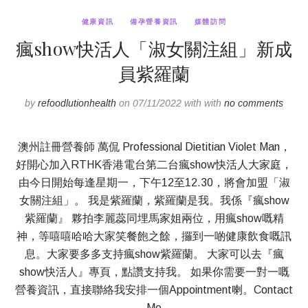
健康資訊
備孕營養資訊
媒體訪問
瘋show快活人「淑女關注組」新成
員紫羅蘭
by
refoodlutionhealth
on 07/11/2022 with with
no comments
澳州註冊營養師 萬侃 Professional Dietitian Violet Man，
好開心加入RTHK香港電台第二台瘋show快活人大家庭，
由今日開始每逢星期一，下午12至12.30，將會加盟「淑
女關注組」。 我是紫羅蘭，紫羅蘭是我。我係『瘋show
紫羅蘭』 夥拍李麗蕊同埋馬家姐兩位，用瘋show嘅精
神，等嘻嘻哈哈大家笑餐飽之餘，攞到一啲健康飲食嘅訊
息。大家要多多支持瘋show紫羅蘭。 大家可以去『瘋
show快活人』專頁，點讚支持我。 如果你需要一對一嘅
營養資訊，直接聯絡我安排一個Appointment喇。Contact
Me