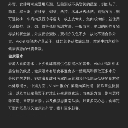
外賣。食肆可考慮選用瓜類、菇菌類或不易變黃的蔬菜，例如茄子、
節瓜、翠玉瓜、娃娃菜、椰菜、西芹、木耳及秀珍菇。肉類方面，則
可選豬柳、牛肩肉及西冷等瘦肉，或去皮禽肉、魚肉或海鮮，並使用
少油快炒、蒸、焗、炆等低脂烹調方法。一般而言，脆口的煎炸食物
存放於餐盒後，外皮便會變軟，賣相亦失色不少，故此不適合作外
賣。Violet 提議肉碎蒸茄子、娃娃菜冬菇炆鯪魚餅、雜菌牛肉意粉等
健康實惠的外賣餐款。
健康湯水
香港人喜歡湯水，不少食肆都提供包括湯水的套餐。Violet 指出相比
起含糖的飲品，健康湯水有助食客進食多一點蔬菜和攝取更多水分，
是較佳的選擇。她建議食肆可考慮以蔬菜和其他低脂及低鹽的食材煮
出健康湯水。中湯方面，Violet 推介白菜瘦肉菜乾湯、節瓜章魚豬腱
湯，以及青紅蘿蔔栗子鮮淮山花生眉豆素湯；而西湯方面，則可選擇
雜菜湯、番茄腰果湯，以及低脂忌廉南瓜湯。只要多花心思，食肆定
可製作既美味又健康的外賣，吸引更多顧客。
衛生署製作 星級有營食肆