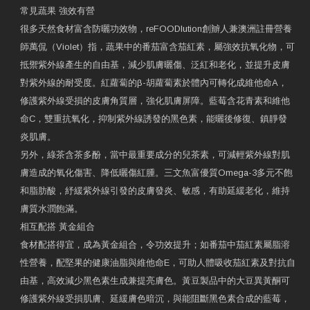
常見蔬果 強效有營
很多天然食材富含防曬功效物，reFOODlution創辧人兼澳洲註冊營養
師萬侃（Violet）指，蔬果中的番茄富含茄紅素，屬強效抗氧化物，可
抵禦紫外線產生的自由基，減少肌膚曬傷、泛紅和老化，並提升皮膚
對紫外線的耐受度。紅蘿蔔的β-胡蘿蔔素於體內可轉化成維他命A，
修護紫外線受損的皮膚角質層，強化肌膚屏障。藍莓含花青素和維他
命C，雙重抗氧化，抑制紫外線誘發的黑色素，能曬後修復、鎮靜發
炎肌膚。
另外，綠茶含茶多酚，當中最重要成分的兒茶素，可減輕紫外線對肌
膚造成的氧化傷害、降低曬傷紅腫。三文魚富優質Omega-3多元不飽
和脂肪酸，紓緩紫外線引發的皮膚發炎、敏感，有助延緩老化，維持
膚質水潤飽滿。
相互配搭 黃金組合
食材配搭得宜，成為黃金組合，令功效提升；如番茄中茄紅素屬脂溶
性營養，配堅果的健康油脂與維他命E，可助人體吸收茄紅素及對抗自
由基，高效減少黑色素生成兼提亮膚色。黃豆製品中的大豆異黃酮可
修護紫外線受損肌膚、延緩膚色暗沉，與能阻斷黑色素合成的藍莓，