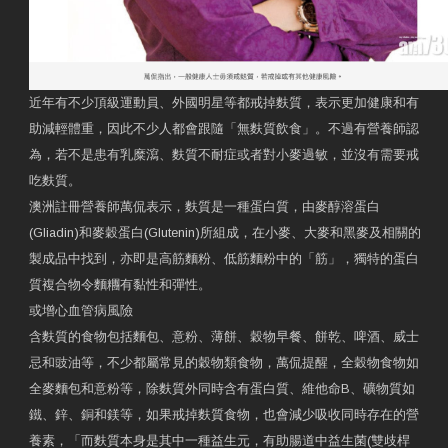
近年有不少頂級運動員、外國明星等都戒掉麩質，表示更加健康和有
助減輕體重，因此不少人都會跟隨「無麩質飲食」。不過有營養師認
為，若不是患有乳糜瀉、麩質不耐症或者對小麥過敏，並沒有需要戒
吃麩質。
澳洲註冊營養師萬侃表示，麩質是一種蛋白質，由麥醇溶蛋白
(Gliadin)和麥穀蛋白(Glutenin)所組成，在小麥、大麥和黑麥及相關的
製成品中找到，亦即是高筋麵粉、低筋麵粉中的「筋」，獨特的蛋白
質複合物令麵糰有黏性和彈性。
或增心血管病風險
含麩質的食物包括麵包、意粉、薄餅、穀物早餐、餅乾、啤酒、威士
忌和豉油等，不少都屬常見的穀物類食物，萬侃提醒，全穀物食物如
全麥麵包和意粉等，除麩質外同時含有蛋白質、維他命B、礦物質如
鐵、鋅、銅和鎂等，如果戒掉麩質食物，也會減少吸收同時存在的營
養素，「而麩質本身是其中一種益生元，有助腸道中益生菌(雙歧桿