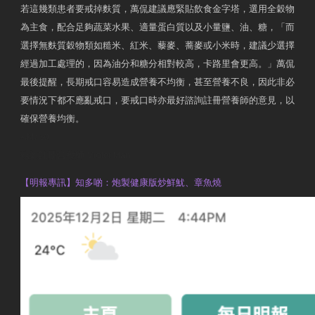
若這幾類患者要戒掉麩質，萬侃建議應緊貼飲食金字塔，選用全穀物
為主食，配合足夠蔬菜水果、適量蛋白質以及小量鹽、油、糖，「而
選擇無麩質穀物類如糙米、紅米、藜麥、蕎麥或小米時，建議少選擇
經過加工處理的，因為油分和糖分相對較高，卡路里會更高。」萬侃
最後提醒，長期戒口容易造成營養不均衡，甚至營養不良，因此非必
要情況下都不應亂戒口，要戒口時亦最好諮詢註冊營養師的意見，以
確保營養均衡。
AM730
執業註冊營養師 Violet Man
【明報專訊】知多啲：炮製健康版炒鮮魷、章魚燒