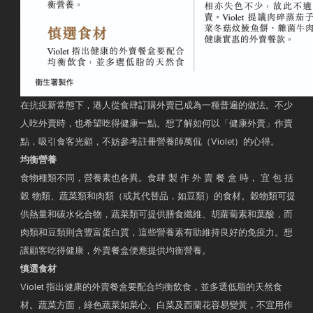
在抗疫新常態下，港人從食肆訂購外賣已成為一種普遍的做法。不少
人吃外賣時，也希望吃得健康一點。想了解如何以「健康外賣」作賣
點，吸引食客光顧，不妨參考註冊營養師萬侃（Violet）的心得。
均衡營養
食物種類不同，營養素也各異。食肆 製 作 外 賣 餐 盒 時， 宜 包 括
穀 物類、蔬菜類和肉類（或其代替品，如豆類）的食材。穀物類可提
供熱量和碳水化合物，蔬菜類可提供膳食纖維、胡蘿蔔素和葉酸，而
肉類和豆類則含豐富蛋白質，這些營養素有助維持良好的免疫力。想
讓顧客吃得健康，外賣餐盒便應提供均衡營養。
慎選食材
Violet 指出健康的外賣餐盒要配合均衡飲食，並多選低脂的天然食
材。蔬菜方面，綠色蔬菜如菜心、白菜及西蘭花容易變黃，不宜用作