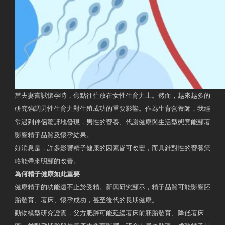
當夫妻嘗試懷孕時，焦點往往放在女性生育力上。然而，越來越多的
研究強調男性生育力對生殖成功的重要影響。作為生育營養師，我經
常遇到伴侶驚訝地發現，男性的營養、代謝健康與生活型態竟能顯著
影響精子品質及懷孕結果。
好消息是，許多影響精子健康的因素皆可改變，而具針對性的營養策
略能帶來明顯的改善。
為何精子健康如此重要
健康精子的功能遠不止於受精。新興研究顯示，精子品質可能影響胚
胎發育、著床、懷孕成功，甚至後代的長期健康。
動物模型研究證實，父方肥胖可能延緩著床前胚胎發育、降低著床