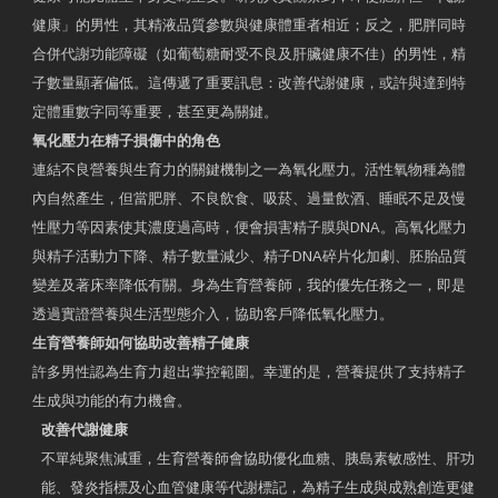
健康」的男性，其精液品質參數與健康體重者相近；反之，肥胖同時
合併代謝功能障礙（如葡萄糖耐受不良及肝臟健康不佳）的男性，精
子數量顯著偏低。這傳遞了重要訊息：改善代謝健康，或許與達到特
定體重數字同等重要，甚至更為關鍵。
氧化壓力在精子損傷中的角色
連結不良營養與生育力的關鍵機制之一為氧化壓力。活性氧物種為體
內自然產生，但當肥胖、不良飲食、吸菸、過量飲酒、睡眠不足及慢
性壓力等因素使其濃度過高時，便會損害精子膜與DNA。高氧化壓力
與精子活動力下降、精子數量減少、精子DNA碎片化加劇、胚胎品質
變差及著床率降低有關。身為生育營養師，我的優先任務之一，即是
透過實證營養與生活型態介入，協助客戶降低氧化壓力。
生育營養師如何協助改善精子健康
許多男性認為生育力超出掌控範圍。幸運的是，營養提供了支持精子
生成與功能的有力機會。
改善代謝健康
不單純聚焦減重，生育營養師會協助優化血糖、胰島素敏感性、肝功
能、發炎指標及心血管健康等代謝標記，為精子生成與成熟創造更健