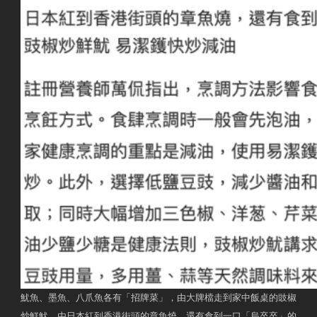
魷魚、墨魚、八爪魚各有「招牌菜」，由大牌檔走到家中飯桌的豉椒
炒鮮魷，由日本紅到香港街頭的章魚燒，還有食到一口「烏卒卒」的