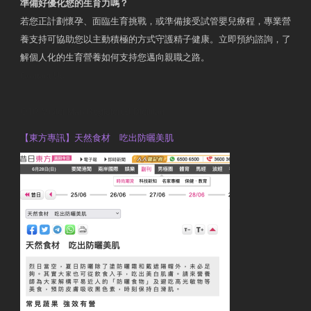
準備好優化您的生育力嗎？
若您正計劃懷孕、面臨生育挑戰，或準備接受試管嬰兒療程，專業營
養支持可協助您以主動積極的方式守護精子健康。立即預約諮詢，了
解個人化的生育營養如何支持您邁向親職之路。
Contact Us
OTP Violet Man Registered Dietitian
【東方專訊】天然食材 吃出防曬美肌