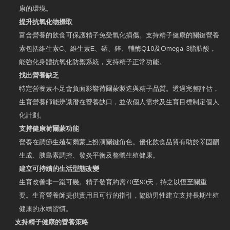
康的環境。
提升抗氧化物攝取
富含營養的飲食可保護精子免受氧化損傷。支持精子健康的關鍵營養
素包括維生素C、維生素E、硒、鋅、輔酶Q10及Omega-3脂肪酸，
能強化身體抗氧化防禦系統，支持精子正常功能。
找出營養缺乏
特定營養素不足會負面影響荷爾蒙製造與精子品質。透過完整評估，
生育營養師能辨識潛在營養缺口，並依個人需求及生育目標制定個人
化計劃。
支持健康荷爾蒙功能
營養在調節生殖荷爾蒙上扮演關鍵角色。優化飲食品質有助於睪固酮
生成、胰島素調控、發炎平衡及整體生殖健康。
建立可持續的生活型態改變
生育改善非一蹴可幾。精子發育約需70至90天，持之以恆至關重
要。生育營養師提供實用且可行的指引，協助男性建立支持長期生殖
健康的永續習慣。
支持精子健康的營養策略