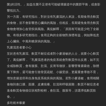
菌)的活性。」如益生菌不足便有可能破壞腸道中的菌群平衡，或會影
響抵抗力。
另一方面，有研究指出，對於沒有乳糜瀉的人來說，長期食用含麩質
的食物，並不會影響患心臟病的風險，但相反，長期避免食用含麩質
食物會增加心血管疾病風險。萬侃解釋，「原因有可能是少吃了全穀
物。有很多研究都指出，食用足夠的全穀物對身體有益，例如降低患
上心臟病、中風和糖尿病的風險。」
乳糜瀉患者要小心
至於患有乳糜瀉、麩質不耐症或者對小麥過敏的人士，就要小心麩質
了。萬侃解釋，「乳糜瀉患者的免疫系統會對麩質作出反應，如不完
全戒除麩質，會有腹脹、肚瀉、反胃等徵狀，影響營養素吸收，除體
重下降外，還可能會引致骨質疏鬆、小腸受損，更嚴重會導致不育，
增加患腸道癌和自身免疫系統疾病的風險。若對小麥過敏，食用相關
食物則會口腫、面腫、皮膚痕癢、肚瀉和呼吸困難；麩質不耐症患者
進食麩質食物後症狀相對較輕，會肚瀉、腹脹等，須選擇低麩質飲
食。」
多吃糙米藜麥