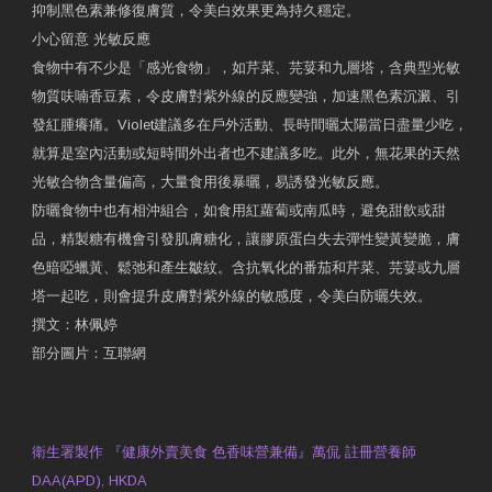
抑制黑色素兼修復膚質，令美白效果更為持久穩定。
小心留意 光敏反應
食物中有不少是「感光食物」，如芹菜、芫荽和九層塔，含典型光敏
物質呋喃香豆素，令皮膚對紫外線的反應變強，加速黑色素沉澱、引
發紅腫癢痛。Violet建議多在戶外活動、長時間曬太陽當日盡量少吃，
就算是室內活動或短時間外出者也不建議多吃。此外，無花果的天然
光敏合物含量偏高，大量食用後暴曬，易誘發光敏反應。
防曬食物中也有相沖組合，如食用紅蘿蔔或南瓜時，避免甜飲或甜
品，精製糖有機會引發肌膚糖化，讓膠原蛋白失去彈性變黃變脆，膚
色暗啞蠟黃、鬆弛和產生皺紋。含抗氧化的番茄和芹菜、芫荽或九層
塔一起吃，則會提升皮膚對紫外線的敏感度，令美白防曬失效。
撰文：林佩婷
部分圖片：互聯網
原文網址：天然食材 吃出防曬美肌 | 東方日報 | 副刊
Contact Us
衛生署製作 『健康外賣美食 色香味營兼備』萬侃 註冊營養師
DAA(APD), HKDA