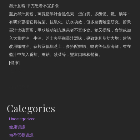
墨汁意粉 甲亢患者不宜多食
至於墨汁意粉，萬侃指墨汁含黑色素、蛋白質、多醣體、鐵、碘等；
有研究更指它具抗菌、抗氧化、抗炎功效，但多屬實驗室研究。留意
墨汁含碘豐富，甲狀腺功能亢進患者不宜多食。她又提醒，食譜或加
入大量奶油、牛油、芝士去平衡墨汁澀味，導致飽和脂肪大增；建議
改用橄欖油、蒜片及低脂芝士，多搭配鮮蝦、蜆肉等低脂海鮮，並在
醬汁中加入番茄、蘑菇、菠菜等，豐富口味和營養。
[健康]
原文網址
約見營養師
Categories
Uncategorized
健康資訊
備孕營養資訊