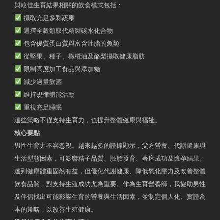
與較佳生育結果相關的飲食模式包括：
攝取充足多彩蔬果
選擇全穀類取代精製碳水化合物
包含優質蛋白質與富含油脂的魚類
從堅果、種子、橄欖油及酪梨攝取健康脂肪
限制高度加工食品與添加糖
減少過量飲酒
維持規律體能活動
重視充足睡眠
這些策略不僅支持生育力，也提升整體健康與福祉。
核心要點
男性生育力不容忽視。越來越多的證據顯示，父方營養、代謝健康與
生活型態因素，可影響精子品質、胚胎發育、著床成功及懷孕結果。
達到健康體重固然有益，但優化代謝健康、降低氧化壓力及改善整體
飲食品質，對支持生殖成功尤為重要。作為生育營養師，我協助男性
及伴侶找出可能影響生育的營養與生活因素，並制定個人化、實證為
本的策略，以改善生殖健康。