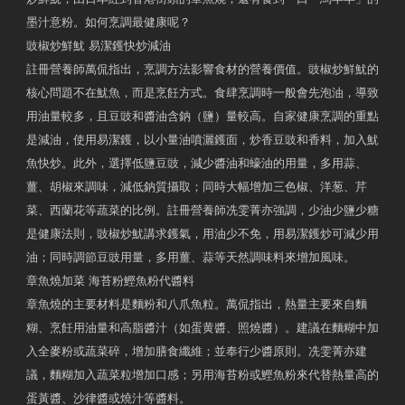
墨汁意粉。如何烹調最健康呢？
豉椒炒鮮魷 易潔鑊快炒減油
註冊營養師萬侃指出，烹調方法影響食材的營養價值。豉椒炒鮮魷的
核心問題不在魷魚，而是烹飪方式。食肆烹調時一般會先泡油，導致
用油量較多，且豆豉和醬油含鈉（鹽）量較高。自家健康烹調的重點
是減油，使用易潔鑊，以小量油噴灑鑊面，炒香豆豉和香料，加入魷
魚快炒。此外，選擇低鹽豆豉，減少醬油和蠔油的用量，多用蒜、
薑、胡椒來調味，減低鈉質攝取；同時大幅增加三色椒、洋葱、芹
菜、西蘭花等蔬菜的比例。註冊營養師冼雯菁亦強調，少油少鹽少糖
是健康法則，豉椒炒魷講求鑊氣，用油少不免，用易潔鑊炒可減少用
油；同時調節豆豉用量，多用薑、蒜等天然調味料來增加風味。
章魚燒加菜 海苔粉鰹魚粉代醬料
章魚燒的主要材料是麵粉和八爪魚粒。萬侃指出，熱量主要來自麵
糊、烹飪用油量和高脂醬汁（如蛋黄醬、照燒醬）。建議在麵糊中加
入全麥粉或蔬菜碎，增加膳食纖維；並奉行少醬原則。冼雯菁亦建
議，麵糊加入蔬菜粒增加口感；另用海苔粉或鰹魚粉來代替熱量高的
蛋黃醬、沙律醬或燒汁等醬料。