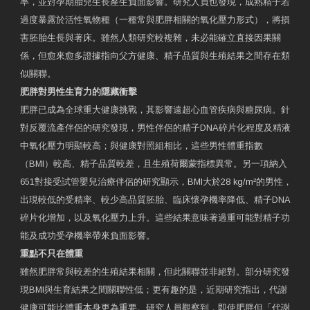
率，並對孕期胎兒生長產生負面影響。研究人員也發現，成熟精子若
過度暴露於活性氧物種（一種常與肥胖相關的氧化壓力形式），將損
害胚胎生長與著床。雖然人類研究較複雜，未必能確立直接因果關
係，但愈來愈多證據指向父方健康、精子品質與生殖結果之間存在類
似關聯。
肥胖對男性生育力的隱藏衝擊
肥胖已成為全球重大健康挑戰，其影響遠超心血管疾病與糖尿病。針
對反覆流產伴侶的研究發現，男性伴侶的精子DNA碎片化程度及精液
中氧化壓力明顯較高；與健康對照組相比，這些男性體重指數
（BMI）較高、精子品質較差，且生殖荷爾蒙指標異常。另一項納入
651對接受試管嬰兒治療伴侶的研究顯示，BMI大於28 kg/m²的男性，
出現較低的受精率、較少高品質胚胎、臨床懷孕機率降低、精子DNA
碎片化增加，以及氧化壓力上升。這些結果意味著過重可能對精子功
能及成功受孕機率帶來負面影響。
重點不只在體重
雖然肥胖常與較差的生殖結果相關，但此關聯並非絕對。部分研究發
現BMI與生育結果之間關聯性低；更有趣的是，近期研究指出，代謝
健康可能比體重本身更為重要。研究人員觀察到，即使肥胖但「代謝