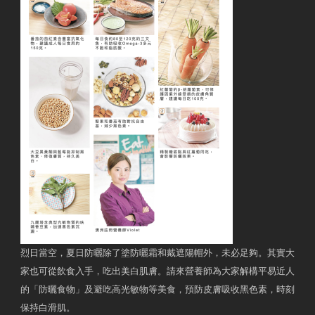
烈日當空，夏日防曬除了塗防曬霜和戴遮陽帽外，未必足夠。其實大
家也可從飲食入手，吃出美白肌膚。請來營養師為大家解構平易近人
的「防曬食物」及避吃高光敏物等美食，預防皮膚吸收黑色素，時刻
保持白滑肌。