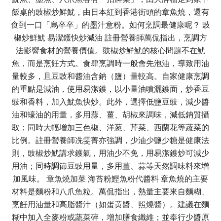
飯桌的豉椒炒鮮魷，由日本紅到香港街頭的章魚燒，還有
食到一口「烏卒卒」的墨汁意粉。如何烹調最健康呢？ 豉
椒炒鮮魷 易潔鑊快炒減油 註冊營養師萬侃指出，烹調方
法影響食材的營養價值。豉椒炒鮮魷的核心問題不在魷
魚，而是烹飪方式。食肆烹調時一般會先泡油，導致用油
量較多，且豆豉和醬油含鈉（鹽）量較高。自家健康烹調
的重點是減油，使用易潔鑊，以小量油噴灑鑊面，炒香豆
豉和香料，加入魷魚快炒。此外，選擇低鹽豆豉，減少醬
油和蠔油的用量，多用蒜、薑、胡椒來調味，減低鈉質攝
取；同時大幅增加三色椒、洋葱、芹菜、西蘭花等蔬菜的
比例。註冊營養師冼雯菁亦強調，少油少鹽少糖是健康法
則，豉椒炒魷講求鑊氣，用油少不免，用易潔鑊炒可減少
用油；同時調節豆豉用量，多用薑、蒜等天然調味料來增
加風味。 章魚燒加菜 海苔粉鰹魚粉代醬料 章魚燒的主要
材料是麵粉和八爪魚粒。萬侃指出，熱量主要來自麵糊、
烹飪用油量和高脂醬汁（如蛋黄醬、照燒醬）。建議在麵
糊中加入全麥粉或蔬菜碎，增加膳食纖維；並奉行少醬原