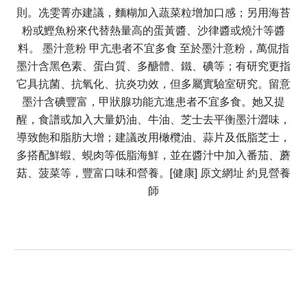
則。冼雯菁亦建議，麵糊加入蔬菜粒增加口感；另用海苔
粉或鰹魚粉來代替熱量高的蛋黃醬、沙律醬或燒汁等醬
料。 墨汁意粉 甲亢患者不宜多食 至於墨汁意粉，萬侃指
墨汁含黑色素、蛋白質、多醣體、鐵、碘等；有研究更指
它具抗菌、抗氧化、抗炎功效，但多屬實驗室研究。留意
墨汁含碘豐富，甲狀腺功能亢進患者不宜多食。她又提
醒，食譜或加入大量奶油、牛油、芝士去平衡墨汁澀味，
導致飽和脂肪大增；建議改用橄欖油、蒜片及低脂芝士，
多搭配鮮蝦、蜆肉等低脂海鮮，並在醬汁中加入番茄、蘑
菇、菠菜等，豐富口味和營養。[健康] 原文網址 約見營養
師