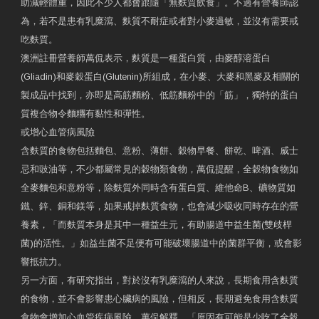
助減輕體重，因此不少人都會跟隨「無麩質飲食」。不過有營養師認
為，若不是患有乳糜瀉、麩質不耐症或者對小麥過敏，並沒有需要戒
吃麩質。
澳洲註冊營養師萬侃表示，麩質是一種蛋白質，由麥醇溶蛋白
(Gliadin)和麥穀蛋白(Glutenin)所組成，在小麥、大麥和黑麥及相關的
製成品中找到，亦即是高筋麵粉、低筋麵粉中的「筋」，獨特的蛋白
質複合物令麵糰有黏性和彈性。
或增心血管病風險
含麩質的食物包括麵包、意粉、薄餅、穀物早餐、餅乾、啤酒、威士
忌和豉油等，不少都屬常見的穀物類食物，萬侃提醒，全穀物食物如
全麥麵包和意粉等，除麩質外同時含有蛋白質、維他命B、礦物質如
鐵、鋅、銅和鎂等，如果戒掉麩質食物，也會減少吸收同時存在的營
養素，「而麩質本身是其中一種益生元，有助腸道中益生菌(雙歧桿
菌)的活性。」如益生菌不足便有可能破壞腸道中的菌群平衡，或會影
響抵抗力。
另一方面，有研究指出，對於沒有乳糜瀉的人來說，長期食用含麩質
的食物，並不會影響患心臟病的風險，但相反，長期避免食用含麩質
食物會增加心血管疾病風險。萬侃解釋，「原因有可能是少吃了全穀