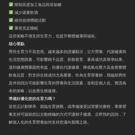
限制高度加工食品與添加糖
減少過量飲酒
維持規律體能活動
重視充足睡眠
這些策略不僅支持生育力，也提升整體健康與福祉。
核心要點
男性生育力不容忽視。越來越多的證據顯示，父方營養、代謝健康與
生活型態因素，可影響精子品質、胚胎發育、著床成功及懷孕結果。
達到健康體重固然有益，但優化代謝健康、降低氧化壓力及改善整體
飲食品質，對支持生殖成功尤為重要。作為生育營養師，我協助男性
及伴侶找出可能影響生育的營養與生活因素，並制定個人化、實證為
本的策略，以改善生殖健康。
準備好優化您的生育力嗎？
若您正計劃懷孕、面臨生育挑戰，或準備接受試管嬰兒療程，專業營
養支持可協助您以主動積極的方式守護精子健康。立即預約諮詢，了
解個人化的生育營養如何支持您邁向親職之路。
Contact Us