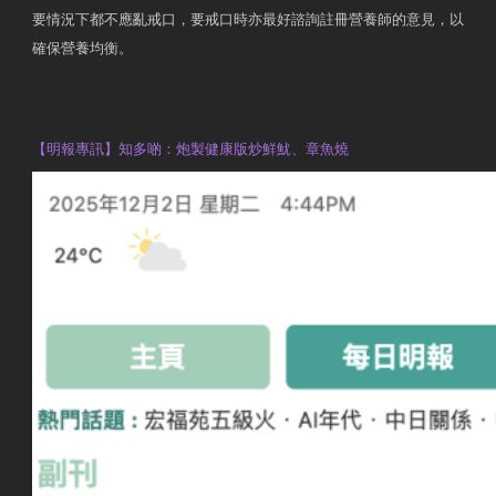
要情況下都不應亂戒口，要戒口時亦最好諮詢註冊營養師的意見，以
確保營養均衡。
AM730
執業註冊營養師 Violet Man
【明報專訊】知多啲：炮製健康版炒鮮魷、章魚燒