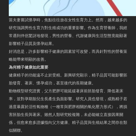
當夫妻嘗試懷孕時，焦點往往放在女性生育力上。然而，越來越多的
研究強調男性生育力對生殖成功的重要影響。作為生育營養師，我經
常遇到伴侶驚訝地發現，男性的營養、代謝健康與生活型態竟能顯著
影響精子品質及懷孕結果。
好消息是，許多影響精子健康的因素皆可改變，而具針對性的營養策
略能帶來明顯的改善。
為何精子健康如此重要
健康精子的功能遠不止於受精。新興研究顯示，精子品質可能影響胚
胎發育、著床、懷孕成功，甚至後代的長期健康。
動物模型研究證實，父方肥胖可能延緩著床前胚胎發育、降低著床
率，並對孕期胎兒生長產生負面影響。研究人員也發現，成熟精子若
過度暴露於活性氧物種（一種常與肥胖相關的氧化壓力形式），將損
害胚胎生長與著床。雖然人類研究較複雜，未必能確立直接因果關
係，但愈來愈多證據指向父方健康、精子品質與生殖結果之間存在類
似關聯。