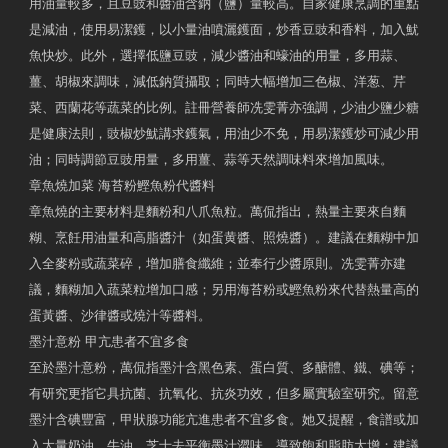
用油量較多，且豆豉和醬油含鈉（鹽）量較高。自家健康烹調的重點
是減油，使用易潔鑊，以小量油噴灑鑊面，炒香豆豉和香料，加入魷
魚快炒。此外，選擇低鹽豆豉，減少醬油和蠔油的用量，多用蒜、
薑、胡椒來調味，減低鈉質攝取；同時大幅增加三色椒、洋葱、芹
菜、西蘭花等蔬菜的比例。註冊營養師冼雯菁亦強調，少油少鹽少糖
是健康法則，豉椒炒魷講求鑊氣，用油少不免，用易潔鑊炒可減少用
油；同時調節豆豉用量，多用薑、蒜等天然調味料來增加風味。
章魚燒加菜 海苔粉鰹魚粉代醬料
章魚燒的主要材料是麵粉和八爪魚粒。萬侃指出，熱量主要來自麵
糊、烹飪用油量和高脂醬汁（如蛋黄醬、照燒醬）。建議在麵糊中加
入全麥粉或蔬菜碎，增加膳食纖維；並奉行少醬原則。冼雯菁亦建
議，麵糊加入蔬菜粒增加口感；另用海苔粉或鰹魚粉來代替熱量高的
蛋黃醬、沙律醬或燒汁等醬料。
墨汁意粉 甲亢患者不宜多食
至於墨汁意粉，萬侃指墨汁含黑色素、蛋白質、多醣體、鐵、碘等；
有研究更指它具抗菌、抗氧化、抗炎功效，但多屬實驗室研究。留意
墨汁含碘豐富，甲狀腺功能亢進患者不宜多食。她又提醒，食譜或加
入大量奶油、牛油、芝士去平衡墨汁澀味，導致飽和脂肪大增；建議