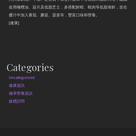
改用橄欖油、蒜片及低脂芝士，多搭配鮮蝦、蜆肉等低脂海鮮，並在
醬汁中加入番茄、蘑菇、菠菜等，豐富口味和營養。
[健康]
原文網址
約見營養師
Categories
Uncategorized
健康資訊
備孕營養資訊
媒體訪問