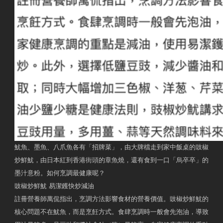
魷魚、墨魚、八爪魚各有「招牌菜」，由大牌檔走到家中飯桌的豉椒
炒鮮魷，由日本紅到香港街頭的章魚燒，還有食到一口「烏卒卒」的
墨汁意粉。如何烹調最健康呢？
豉椒炒鮮魷 易潔鑊快炒減油
註冊營養師萬侃指出，烹調方法影響食材的營養價值。豉椒炒鮮魷的
核心問題不在魷魚，而是烹飪方式。食肆烹調時一般會先泡油，導致