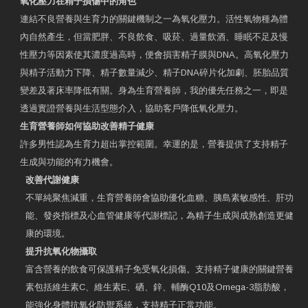
氧化壓力在精子損傷中的角色
連結不良營養與生育力的關鍵機制之一為氧化壓力。活性氧物種為體
內自然產生，但當肥胖、不良飲食、吸菸、過量飲酒、睡眠不足及慢
性壓力等因素使其濃度過高時，便會損害精子膜與DNA。高氧化壓力
與精子活動力下降、精子數量減少、精子DNA碎片化加劇、胚胎品質
變差及著床率降低有關。身為生育營養師，我的優先任務之一，即是
透過實證營養與生活型態介入，協助客戶降低氧化壓力。
生育營養師如何協助改善精子健康
許多男性認為生育力超出掌控範圍。幸運的是，營養提供了支持精子
生成與功能的有力機會。
改善代謝健康
不單純聚焦減重，生育營養師會協助優化血糖、胰島素敏感性、肝功
能、發炎指標及心血管健康等代謝標記，為精子生成與成熟創造更健
康的環境。
提升抗氧化物攝取
富含營養的飲食可保護精子免受氧化損傷。支持精子健康的關鍵營養
素包括維生素C、維生素E、硒、鋅、輔酶Q10及Omega-3脂肪酸，
能強化身體抗氧化防禦系統，支持精子正常功能。