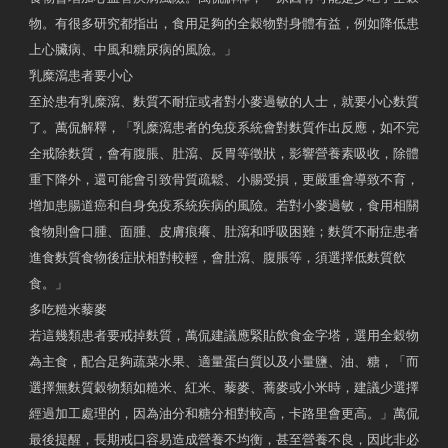
物。有很多研究都指出，食用足夠的全穀物對身體有益，例如降低患
上心臟病、中風和糖尿病的風險。」
乳糜瀉患者要小心
至於患有乳糜瀉、麩質不耐症或者對小麥過敏的人士，就要小心麩質
了。萬侃解釋，「乳糜瀉患者的免疫系統會對麩質作出反應，如不完
全戒除麩質，會有腹脹、肚瀉、反胃等徵狀，影響營養素吸收，除體
重下降外，還可能會引致骨質疏鬆、小腸受損，更嚴重會導致不育，
增加患腸道癌和自身免疫系統疾病的風險。若對小麥過敏，食用相關
食物則會口腫、面腫、皮膚痕癢、肚瀉和呼吸困難；麩質不耐症患者
進食麩質食物後症狀相對較輕，會肚瀉、腹脹等，須選擇低麩質飲
食。」
多吃糙米藜麥
若這幾類患者要戒掉麩質，萬侃建議應緊貼飲食金字塔，選用全穀物
為主食，配合足夠蔬菜水果、適量蛋白質以及小量鹽、油、糖，「而
選擇無麩質穀物類如糙米、紅米、藜麥、蕎麥或小米時，建議少選擇
經過加工處理的，因為油分和糖分相對較高，卡路里會更高。」萬侃
最後提醒，長期戒口容易造成營養不均衡，甚至營養不良，因此非必