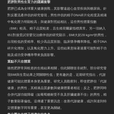
肥胖對男性生育力的隱藏衝擊
肥胖已成為全球重大健康挑戰，其影響遠超心血管疾病與糖尿病。針
對反覆流產伴侶的研究發現，男性伴侶的精子DNA碎片化程度及精液
中氧化壓力明顯較高；與健康對照組相比，這些男性體重指數
（BMI）較高、精子品質較差，且生殖荷爾蒙指標異常。另一項納入
651對接受試管嬰兒治療伴侶的研究顯示，BMI大於28 kg/m²的男性，
出現較低的受精率、較少高品質胚胎、臨床懷孕機率降低、精子DNA
碎片化增加，以及氧化壓力上升。這些結果意味著過重可能對精子功
能及成功受孕機率帶來負面影響。
重點不只在體重
雖然肥胖常與較差的生殖結果相關，但此關聯並非絕對。部分研究發
現BMI與生育結果之間關聯性低；更有趣的是，近期研究指出，代謝
健康可能比體重本身更為重要。研究人員觀察到，即使肥胖但「代謝
健康」的男性，其精液品質參數與健康體重者相近；反之，肥胖同時
合併代謝功能障礙（如葡萄糖耐受不良及肝臟健康不佳）的男性，精
子數量顯著偏低。這傳遞了重要訊息：改善代謝健康，或許與達到特
定體重數字同等重要，甚至更為關鍵。