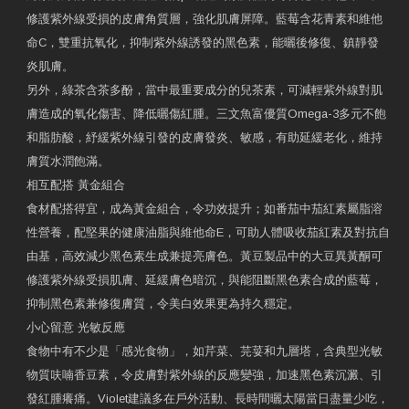
修護紫外線受損的皮膚角質層，強化肌膚屏障。藍莓含花青素和維他
命C，雙重抗氧化，抑制紫外線誘發的黑色素，能曬後修復、鎮靜發
炎肌膚。
另外，綠茶含茶多酚，當中最重要成分的兒茶素，可減輕紫外線對肌
膚造成的氧化傷害、降低曬傷紅腫。三文魚富優質Omega-3多元不飽
和脂肪酸，紓緩紫外線引發的皮膚發炎、敏感，有助延緩老化，維持
膚質水潤飽滿。
相互配搭 黃金組合
食材配搭得宜，成為黃金組合，令功效提升；如番茄中茄紅素屬脂溶
性營養，配堅果的健康油脂與維他命E，可助人體吸收茄紅素及對抗自
由基，高效減少黑色素生成兼提亮膚色。黃豆製品中的大豆異黃酮可
修護紫外線受損肌膚、延緩膚色暗沉，與能阻斷黑色素合成的藍莓，
抑制黑色素兼修復膚質，令美白效果更為持久穩定。
小心留意 光敏反應
食物中有不少是「感光食物」，如芹菜、芫荽和九層塔，含典型光敏
物質呋喃香豆素，令皮膚對紫外線的反應變強，加速黑色素沉澱、引
發紅腫癢痛。Violet建議多在戶外活動、長時間曬太陽當日盡量少吃，