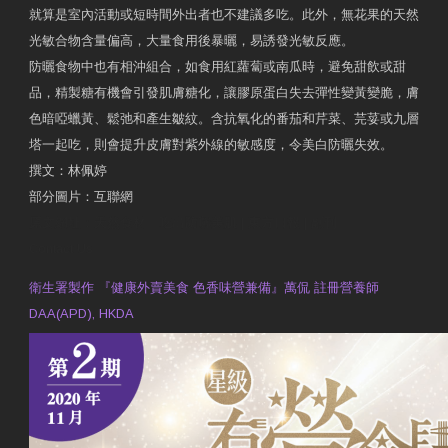
就算是室內活動或短時間外出者也不建議多吃。此外，無花果的天然
光敏合物含量偏高，大量食用後暴曬，易誘發光敏反應。
防曬食物中也有相沖組合，如食用紅蘿蔔或南瓜時，避免甜飲或甜
品，精製糖有機會引發肌膚糖化，讓膠原蛋白失去彈性變黃變脆，膚
色暗啞蠟黃、鬆弛和產生皺紋。含抗氧化的番茄和芹菜、芫荽或九層
塔一起吃，則會提升皮膚對紫外線的敏感度，令美白防曬失效。
撰文：林佩婷
部分圖片：互聯網
原文網址：天然食材 吃出防曬美肌 | 東方日報 | 副刊
Contact Us
衛生署製作 『健康外賣美食 色香味營兼備』萬侃 註冊營養師
DAA(APD), HKDA