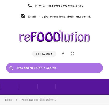
Phone:
+852 6095 3702 WhatsApp
Email:
info@professionaldietitian.com.hk
Follow Us
Home
Posts Tagged "海鮮健康煮法"