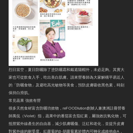
烈日當空，夏日防曬除了塗防曬霜和戴遮陽帽外，未必足夠。其實大
家也可從飲食入手，吃出美白肌膚。請來營養師為大家解構平易近人
的「防曬食物」及避吃高光敏物等美食，預防皮膚吸收黑色素，時刻
保持白滑肌。
常見蔬果 強效有營
很多天然食材富含防曬功效物，reFOODlution創辧人兼澳洲註冊營養
師萬侃（Violet）指，蔬果中的番茄富含茄紅素，屬強效抗氧化物，可
抵禦紫外線產生的自由基，減少肌膚曬傷、泛紅和老化，並提升皮膚
對紫外線的耐受度。紅蘿蔔的β-胡蘿蔔素於體內可轉化成維他命A，