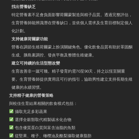
找出營養缺乏
特定營養素不足會負面影響荷爾蒙製造與精子品質。透過完整評估，
生育營養師能辨識潛在營養缺口，並依個人需求及生育目標制定個人
化計劃。
支持健康荷爾蒙功能
營養在調節生殖荷爾蒙上扮演關鍵角色。優化飲食品質有助於睪固酮
生成、胰島素調控、發炎平衡及整體生殖健康。
建立可持續的生活型態改變
生育改善非一蹴可幾。精子發育約需70至90天，持之以恆至關重
要。生育營養師提供實用且可行的指引，協助男性建立支持長期生殖
健康的永續習慣。
支持精子健康的營養策略
與較佳生育結果相關的飲食模式包括：
攝取充足多彩蔬果
選擇全穀類取代精製碳水化合物
包含優質蛋白質與富含油脂的魚類
從堅果、種子、橄欖油及酪梨攝取健康脂肪