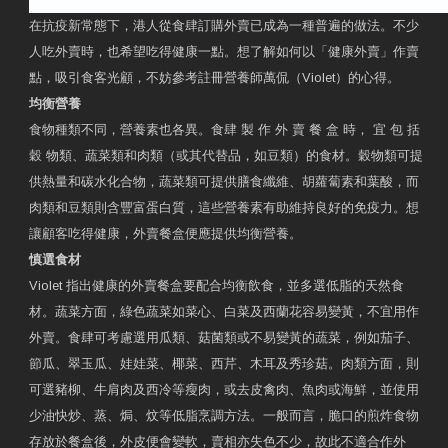
在抗疫新常態下，港人從食肆訂購外賣已成為一種普遍的做法。不少
人吃外賣時，也希望吃得健康一點。想了解如何以「健康外賣」作賣
點，吸引食客光顧，不妨參考註冊營養師萬侃（Violet）的心得。
均衡營養
食物種類不同，營養素也各異。食肆 製 作 外 賣 餐 盒 時， 宜 包 括
穀 物類、蔬菜類和肉類（或其代替品，如豆類）的食材。穀物類可提
供熱量和碳水化合物，蔬菜類可提供膳食纖維、胡蘿蔔素和葉酸，而
肉類和豆類則含豐富蛋白質，這些營養素有助維持良好的免疫力。想
讓顧客吃得健康，外賣餐盒便應提供均衡營養。
慎選食材
Violet 指出健康的外賣餐盒要配合均衡飲食，並多選低脂的天然食
材。蔬菜方面，綠色蔬菜如菜心、白菜及西蘭花容易變黃，不宜用作
外賣。食肆可考慮選用瓜類、菇菌類或不易變黃的蔬菜，例如茄子、
節瓜、翠玉瓜、娃娃菜、椰菜、西芹、木耳及秀珍菇。肉類方面，則
可選豬柳、牛肩肉及西冷等瘦肉，或去皮禽肉、魚肉或海鮮，並使用
少油快炒、蒸、焗、炆等低脂烹調方法。一般而言，脆口的煎炸食物
存放於餐盒後，外皮便會變軟，賣相亦失色不少，故此不適合作外