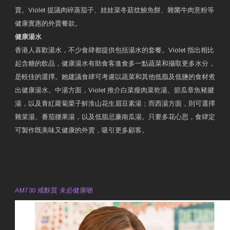
賣。Violet 提議肉碎蒸茄子、娃娃菜冬菇炆鯪魚餅、雜菌牛肉意粉等
健康實惠的外賣餐款。
健康湯水
香港人喜歡湯水，不少食肆都提供包括湯水的套餐。Violet 指出相比
起含糖的飲品，健康湯水有助食客進食多一點蔬菜和攝取更多水分，
是較佳的選擇。她建議食肆可考慮以蔬菜和其他低脂及低鹽的食材煮
出健康湯水。中湯方面，Violet 推介白菜瘦肉菜乾湯、節瓜章魚豬腱
湯，以及青紅蘿蔔栗子鮮淮山花生眉豆素湯；而西湯方面，則可選擇
雜菜湯、番茄腰果湯，以及低脂忌廉南瓜湯。只要多花心思，食肆定
可製作既美味又健康的外賣，吸引更多顧客。
衛生署製作 星級有營食肆
預約註冊營養師 Violet Man
專業範疇
AM730 戒麩質 未必健康啲