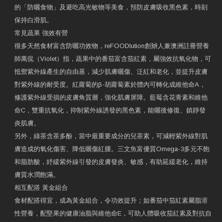
的「防曬食物」及避吃高光敏物等美食，預防皮膚吸收黑色素，時刻
保持白滑肌。
常見蔬果 強效有營
很多天然食材富含防曬功效物，reFOODlution創辧人兼澳洲註冊營養
師萬侃（Violet）指，蔬果中的番茄富含茄紅素，屬強效抗氧化物，可
抵禦紫外線產生的自由基，減少肌膚曬傷、泛紅和老化，並提升皮膚
對紫外線的耐受度。紅蘿蔔的β-胡蘿蔔素於體內可轉化成維他命A，
修護紫外線受損的皮膚角質層，強化肌膚屏障。藍莓含花青素和維他
命C，雙重抗氧化，抑制紫外線誘發的黑色素，能曬後修復、鎮靜發
炎肌膚。
另外，綠茶含茶多酚，當中最重要成分的兒茶素，可減輕紫外線對肌
膚造成的氧化傷害、降低曬傷紅腫。三文魚富優質Omega-3多元不飽
和脂肪酸，紓緩紫外線引發的皮膚發炎、敏感，有助延緩老化，維持
膚質水潤飽滿。
相互配搭 黃金組合
食材配搭得宜，成為黃金組合，令功效提升；如番茄中茄紅素屬脂溶
性營養，配堅果的健康油脂與維他命E，可助人體吸收茄紅素及對抗自