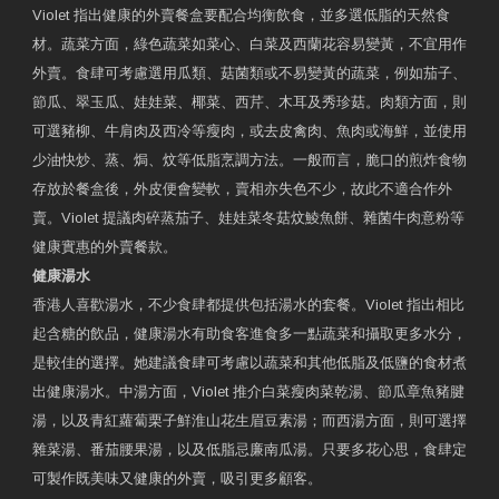
Violet 指出健康的外賣餐盒要配合均衡飲食，並多選低脂的天然食
材。蔬菜方面，綠色蔬菜如菜心、白菜及西蘭花容易變黃，不宜用作
外賣。食肆可考慮選用瓜類、菇菌類或不易變黃的蔬菜，例如茄子、
節瓜、翠玉瓜、娃娃菜、椰菜、西芹、木耳及秀珍菇。肉類方面，則
可選豬柳、牛肩肉及西冷等瘦肉，或去皮禽肉、魚肉或海鮮，並使用
少油快炒、蒸、焗、炆等低脂烹調方法。一般而言，脆口的煎炸食物
存放於餐盒後，外皮便會變軟，賣相亦失色不少，故此不適合作外
賣。Violet 提議肉碎蒸茄子、娃娃菜冬菇炆鯪魚餅、雜菌牛肉意粉等
健康實惠的外賣餐款。
健康湯水
香港人喜歡湯水，不少食肆都提供包括湯水的套餐。Violet 指出相比
起含糖的飲品，健康湯水有助食客進食多一點蔬菜和攝取更多水分，
是較佳的選擇。她建議食肆可考慮以蔬菜和其他低脂及低鹽的食材煮
出健康湯水。中湯方面，Violet 推介白菜瘦肉菜乾湯、節瓜章魚豬腱
湯，以及青紅蘿蔔栗子鮮淮山花生眉豆素湯；而西湯方面，則可選擇
雜菜湯、番茄腰果湯，以及低脂忌廉南瓜湯。只要多花心思，食肆定
可製作既美味又健康的外賣，吸引更多顧客。