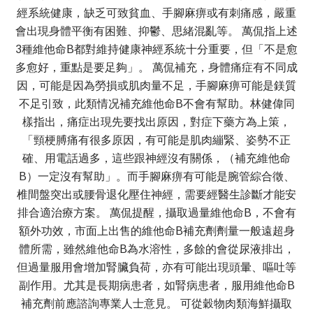
經系統健康，缺乏可致貧血、手腳麻痹或有刺痛感，嚴重
會出現身體平衡有困難、抑鬱、思緒混亂等。 萬侃指上述
3種維他命B都對維持健康神經系統十分重要，但「不是愈
多愈好，重點是要足夠」。 萬侃補充，身體痛症有不同成
因，可能是因為勞損或肌肉量不足，手腳麻痹可能是鎂質
不足引致，此類情况補充維他命B不會有幫助。林健偉同
樣指出，痛症出現先要找出原因，對症下藥方為上策，
「頸梗膊痛有很多原因，有可能是肌肉繃緊、姿勢不正
確、用電話過多，這些跟神經沒有關係，（補充維他命
B）一定沒有幫助」。而手腳麻痹有可能是腕管綜合徵、
椎間盤突出或腰骨退化壓住神經，需要經醫生診斷才能安
排合適治療方案。 萬侃提醒，攝取過量維他命B，不會有
額外功效，市面上出售的維他命B補充劑劑量一般遠超身
體所需，雖然維他命B為水溶性，多餘的會從尿液排出，
但過量服用會增加腎臟負荷，亦有可能出現頭暈、嘔吐等
副作用。尤其是長期病患者，如腎病患者，服用維他命B
補充劑前應諮詢專業人士意見。 可從穀物肉類海鮮攝取