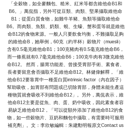
「全穀物，如全麥麵包、糙米、紅米等都含維他命B1和
B6。」萬侃指，另外可從豆類、肉類、堅果攝取維他命
B1；從蛋白質食物，如雞牛羊豬、魚類等攝取維他命
B6。而肉類、魚類、奶類、蜆、生蠔、蟹和蛋等就是維他
命B12的食物來源。一般人只要飲食均衡，不難攝取足夠
的維他命B，她舉例，60克（約半杯）穀物片（muesli）
含有0.5毫克維他命B1；100克豬肉有0.5毫克維他命B6，
而一條蕉就有0.7毫克維他命B6；100克牛肉有3微克維他
命B12。 然而，腸胃功能差、曾接受胃部手術、素食者、
長者要留意會否攝取不足維他命B12。林健偉解釋，「維
他命B12要靠胃中一種蛋白質intrinsic factor（內在因子）
幫助吸收，如胃部有問題或已切除胃部，身體未能生產這
種物質就會吸收不到維他命B12」。另外，萬侃表示，維
他命B12主要是從魚、肉、蛋、奶中吸收，因此素食者容
易缺乏維他命B12，「可以從額外添加了維他命B12的食
物，如一些穀物片、豆奶和麵包中攝取，有需要時可服用
補充劑」。文：李欣敏編輯：朱建勳明報原文Contact us