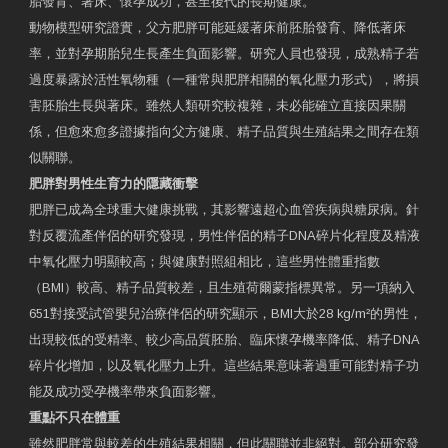
胎發育、著床、懷孕成功，甚至後代的長期健康。
動物模型研究證實，父方肥胖可能延緩著床前胚胎發育、降低著床
率，並對孕期胎兒生長產生負面影響。研究人員也發現，成熟精子若
過度暴露於活性氧物種（一種常與肥胖相關的氧化壓力形式），將損
害胚胎生長與著床。雖然人類研究較複雜，未必能確立直接因果關
係，但愈來愈多證據指向父方健康、精子品質與生殖結果之間存在類
似關聯。
肥胖對男性生育力的隱藏衝擊
肥胖已成為全球重大健康挑戰，其影響遠超心血管疾病與糖尿病。針
對反覆流產伴侶的研究發現，男性伴侶的精子DNA碎片化程度及精液
中氧化壓力明顯較高；與健康對照組相比，這些男性體重指數
（BMI）較高、精子品質較差，且生殖荷爾蒙指標異常。另一項納入
651對接受試管嬰兒治療伴侶的研究顯示，BMI大於28 kg/m²的男性，
出現較低的受精率、較少高品質胚胎、臨床懷孕機率降低、精子DNA
碎片化增加，以及氧化壓力上升。這些結果意味著過重可能對精子功
能及成功受孕機率帶來負面影響。
重點不只在體重
雖然肥胖常與較差的生殖結果相關，但此關聯並非絕對。部分研究發