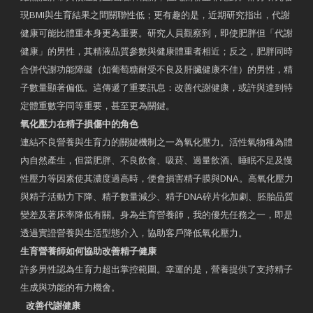
現BMI與生育結果之間關聯性低；更有趣的是，近期研究指出，代謝
健康可能比體重本身更為重要。研究人員觀察到，即使肥胖但「代謝
健康」的男性，其精液品質參數與健康體重者相近；反之，肥胖同時
合併代謝功能障礙（如葡萄糖耐受不良及肝臟健康不佳）的男性，精
子數量顯著偏低。這傳遞了重要訊息：改善代謝健康，或許與達到特
定體重數字同等重要，甚至更為關鍵。
氧化壓力在精子損傷中的角色
連結不良營養與生育力的關鍵機制之一為氧化壓力。活性氧物種為體
內自然產生，但當肥胖、不良飲食、吸菸、過量飲酒、睡眠不足及慢
性壓力等因素使其濃度過高時，便會損害精子膜與DNA。高氧化壓力
與精子活動力下降、精子數量減少、精子DNA碎片化加劇、胚胎品質
變差及著床率降低有關。身為生育營養師，我的優先任務之一，即是
透過實證營養與生活型態介入，協助客戶降低氧化壓力。
生育營養師如何協助改善精子健康
許多男性認為生育力超出掌控範圍。幸運的是，營養提供了支持精子
生成與功能的有力機會。
改善代謝健康