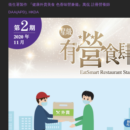
衛生署製作 『健康外賣美食 色香味營兼備』萬侃 註冊營養師
DAA(APD), HKDA