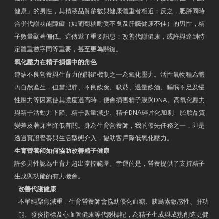
健康」的男性，其精液品質參數與健康體重者相近；反之，肥胖同時
合併代謝功能障礙（如葡萄糖耐受不良及肝臟健康不佳）的男性，精
子數量顯著偏低。這傳遞了重要訊息：改善代謝健康，或許與達到特
定體重數字同等重要，甚至更為關鍵。
氧化壓力在精子損傷中的角色
連結不良營養與生育力的關鍵機制之一為氧化壓力。活性氧物種為體
內自然產生，但當肥胖、不良飲食、吸菸、過量飲酒、睡眠不足及慢
性壓力等因素使其濃度過高時，便會損害精子膜與DNA。高氧化壓力
與精子活動力下降、精子數量減少、精子DNA碎片化加劇、胚胎品質
變差及著床率降低有關。身為生育營養師，我的優先任務之一，即是
透過實證營養與生活型態介入，協助客戶降低氧化壓力。
生育營養師如何協助改善精子健康
許多男性認為生育力超出掌控範圍。幸運的是，營養提供了支持精子
生成與功能的有力機會。
改善代謝健康
不單純聚焦減重，生育營養師會協助優化血糖、胰島素敏感性、肝功
能、發炎指標及心血管健康等代謝標記，為精子生成與成熟創造更健