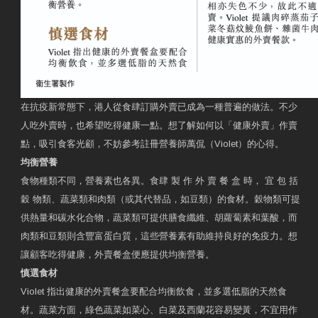
在抗疫新常態下，港人從食肆訂購外賣已成為一種普遍的做法。不少
人吃外賣時，也希望吃得健康一點。想了解如何以「健康外賣」作賣
點，吸引食客光顧，不妨參考註冊營養師萬侃（Violet）的心得。
均衡營養
食物種類不同，營養素也各異。食肆 製 作 外 賣 餐 盒 時， 宜 包 括
穀 物類、蔬菜類和肉類（或其代替品，如豆類）的食材。穀物類可提
供熱量和碳水化合物，蔬菜類可提供膳食纖維、胡蘿蔔素和葉酸，而
肉類和豆類則含豐富蛋白質，這些營養素有助維持良好的免疫力。想
讓顧客吃得健康，外賣餐盒便應提供均衡營養。
慎選食材
Violet 指出健康的外賣餐盒要配合均衡飲食，並多選低脂的天然食
材。蔬菜方面，綠色蔬菜如菜心、白菜及西蘭花容易變黃，不宜用作