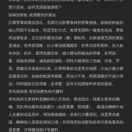
墨汁意粉。如何烹調最健康呢？
豉椒炒鮮魷 易潔鑊快炒減油
註冊營養師萬侃指出，烹調方法影響食材的營養價值。豉椒炒鮮魷的
核心問題不在魷魚，而是烹飪方式。食肆烹調時一般會先泡油，導致
用油量較多，且豆豉和醬油含鈉（鹽）量較高。自家健康烹調的重點
是減油，使用易潔鑊，以小量油噴灑鑊面，炒香豆豉和香料，加入魷
魚快炒。此外，選擇低鹽豆豉，減少醬油和蠔油的用量，多用蒜、
薑、胡椒來調味，減低鈉質攝取；同時大幅增加三色椒、洋葱、芹
菜、西蘭花等蔬菜的比例。註冊營養師冼雯菁亦強調，少油少鹽少糖
是健康法則，豉椒炒魷講求鑊氣，用油少不免，用易潔鑊炒可減少用
油；同時調節豆豉用量，多用薑、蒜等天然調味料來增加風味。
章魚燒加菜 海苔粉鰹魚粉代醬料
章魚燒的主要材料是麵粉和八爪魚粒。萬侃指出，熱量主要來自麵
糊、烹飪用油量和高脂醬汁（如蛋黄醬、照燒醬）。建議在麵糊中加
入全麥粉或蔬菜碎，增加膳食纖維；並奉行少醬原則。冼雯菁亦建
議，麵糊加入蔬菜粒增加口感；另用海苔粉或鰹魚粉來代替熱量高的
蛋黃醬、沙律醬或燒汁等醬料。