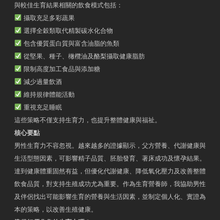
與較佳生育結果相關的飲食模式包括：
攝取充足多彩蔬果
選擇全穀類取代精製碳水化合物
包含優質蛋白質與富含油脂的魚類
從堅果、種子、橄欖油及酪梨攝取健康脂肪
限制高度加工食品與添加糖
減少過量飲酒
維持規律體能活動
重視充足睡眠
這些策略不僅支持生育力，也提升整體健康與福祉。
核心要點
男性生育力不容忽視。越來越多的證據顯示，父方營養、代謝健康與
生活型態因素，可影響精子品質、胚胎發育、著床成功及懷孕結果。
達到健康體重固然有益，但優化代謝健康、降低氧化壓力及改善整體
飲食品質，對支持生殖成功尤為重要。作為生育營養師，我協助男性
及伴侶找出可能影響生育的營養與生活因素，並制定個人化、實證為
本的策略，以改善生殖健康。