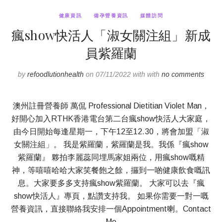
健康資訊
備孕營養資訊
媒體訪問
瘋show快活人「淑女關注組」新成
員紫羅蘭
by
refoodlutionhealth
on 07/11/2022 with with
no comments
澳州註冊營養師 萬侃 Professional Dietitian Violet Man，
好開心加入RTHK香港電台第二台瘋show快活人大家庭，
由今日開始每逢星期一，下午12至12.30，將會加盟「淑
女關注組」。 我是紫羅蘭，紫羅蘭是我。我係『瘋show
紫羅蘭』 夥拍李麗蕊同埋馬家姐兩位，用瘋show嘅精
神，等嘻嘻哈哈大家笑餐飽之餘，攞到一啲健康飲食嘅訊
息。大家要多多支持瘋show紫羅蘭。 大家可以去『瘋
show快活人』專頁，點讚支持我。 如果你需要一對一嘅
營養資訊，直接聯絡我安排一個Appointment喇。Contact
Me