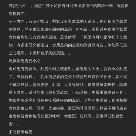
菌)的活性。」如益生菌不足便有可能破壞腸道中的菌群平衡，或會影
響抵抗力。
另一方面，有研究指出，對於沒有乳糜瀉的人來說，長期食用含麩質
的食物，並不會影響患心臟病的風險，但相反，長期避免食用含麩質
食物會增加心血管疾病風險。萬侃解釋，「原因有可能是少吃了全穀
物。有很多研究都指出，食用足夠的全穀物對身體有益，例如降低患
上心臟病、中風和糖尿病的風險。」
乳糜瀉患者要小心
至於患有乳糜瀉、麩質不耐症或者對小麥過敏的人士，就要小心麩質
了。萬侃解釋，「乳糜瀉患者的免疫系統會對麩質作出反應，如不完
全戒除麩質，會有腹脹、肚瀉、反胃等徵狀，影響營養素吸收，除體
重下降外，還可能會引致骨質疏鬆、小腸受損，更嚴重會導致不育，
增加患腸道癌和自身免疫系統疾病的風險。若對小麥過敏，食用相關
食物則會口腫、面腫、皮膚痕癢、肚瀉和呼吸困難；麩質不耐症患者
進食麩質食物後症狀相對較輕，會肚瀉、腹脹等，須選擇低麩質飲
食。」
多吃糙米藜麥