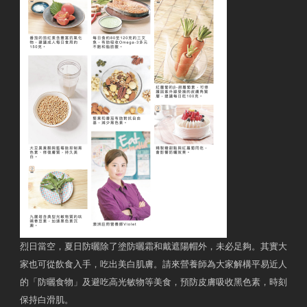
烈日當空，夏日防曬除了塗防曬霜和戴遮陽帽外，未必足夠。其實大
家也可從飲食入手，吃出美白肌膚。請來營養師為大家解構平易近人
的「防曬食物」及避吃高光敏物等美食，預防皮膚吸收黑色素，時刻
保持白滑肌。