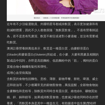
近年有不少頂級運動員、外國明星等都戒掉麩質，表示更加健康和有
助減輕體重，因此不少人都會跟隨「無麩質飲食」。不過有營養師認
為，若不是患有乳糜瀉、麩質不耐症或者對小麥過敏，並沒有需要戒
吃麩質。
澳洲註冊營養師萬侃表示，麩質是一種蛋白質，由麥醇溶蛋白
(Gliadin)和麥穀蛋白(Glutenin)所組成，在小麥、大麥和黑麥及相關的
製成品中找到，亦即是高筋麵粉、低筋麵粉中的「筋」，獨特的蛋白
質複合物令麵糰有黏性和彈性。
或增心血管病風險
含麩質的食物包括麵包、意粉、薄餅、穀物早餐、餅乾、啤酒、威士
忌和豉油等，不少都屬常見的穀物類食物，萬侃提醒，全穀物食物如
全麥麵包和意粉等，除麩質外同時含有蛋白質、維他命B、礦物質如
鐵、鋅、銅和鎂等，如果戒掉麩質食物，也會減少吸收同時存在的營
養素，「而麩質本身是其中一種益生元，有助腸道中益生菌(雙歧桿