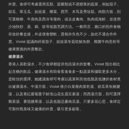
外賣。食肆可考慮選用瓜類、菇菌類或不易變黃的蔬菜，例如茄子、
節瓜、翠玉瓜、娃娃菜、椰菜、西芹、木耳及秀珍菇。肉類方面，則
可選豬柳、牛肩肉及西冷等瘦肉，或去皮禽肉、魚肉或海鮮，並使用
少油快炒、蒸、焗、炆等低脂烹調方法。一般而言，脆口的煎炸食物
存放於餐盒後，外皮便會變軟，賣相亦失色不少，故此不適合作外
賣。Violet 提議肉碎蒸茄子、娃娃菜冬菇炆鯪魚餅、雜菌牛肉意粉等
健康實惠的外賣餐款。
健康湯水
香港人喜歡湯水，不少食肆都提供包括湯水的套餐。Violet 指出相比
起含糖的飲品，健康湯水有助食客進食多一點蔬菜和攝取更多水分，
是較佳的選擇。她建議食肆可考慮以蔬菜和其他低脂及低鹽的食材煮
出健康湯水。中湯方面，Violet 推介白菜瘦肉菜乾湯、節瓜章魚豬腱
湯，以及青紅蘿蔔栗子鮮淮山花生眉豆素湯；而西湯方面，則可選擇
雜菜湯、番茄腰果湯，以及低脂忌廉南瓜湯。只要多花心思，食肆定
可製作既美味又健康的外賣，吸引更多顧客。
衛生署製作 星級有營食肆