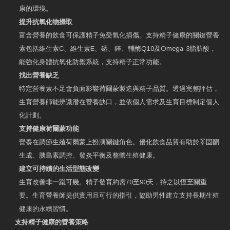
康的環境。
提升抗氧化物攝取
富含營養的飲食可保護精子免受氧化損傷。支持精子健康的關鍵營養
素包括維生素C、維生素E、硒、鋅、輔酶Q10及Omega-3脂肪酸，
能強化身體抗氧化防禦系統，支持精子正常功能。
找出營養缺乏
特定營養素不足會負面影響荷爾蒙製造與精子品質。透過完整評估，
生育營養師能辨識潛在營養缺口，並依個人需求及生育目標制定個人
化計劃。
支持健康荷爾蒙功能
營養在調節生殖荷爾蒙上扮演關鍵角色。優化飲食品質有助於睪固酮
生成、胰島素調控、發炎平衡及整體生殖健康。
建立可持續的生活型態改變
生育改善非一蹴可幾。精子發育約需70至90天，持之以恆至關重
要。生育營養師提供實用且可行的指引，協助男性建立支持長期生殖
健康的永續習慣。
支持精子健康的營養策略