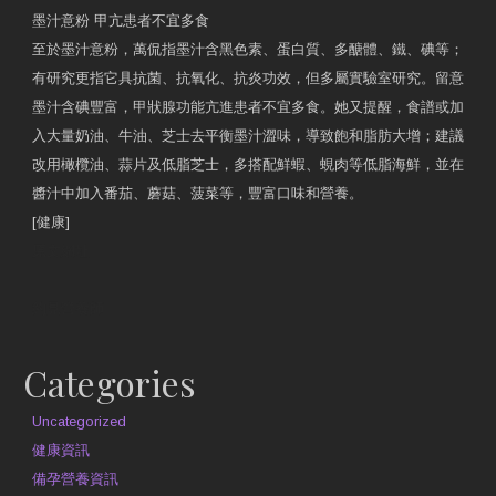
墨汁意粉 甲亢患者不宜多食
至於墨汁意粉，萬侃指墨汁含黑色素、蛋白質、多醣體、鐵、碘等；
有研究更指它具抗菌、抗氧化、抗炎功效，但多屬實驗室研究。留意
墨汁含碘豐富，甲狀腺功能亢進患者不宜多食。她又提醒，食譜或加
入大量奶油、牛油、芝士去平衡墨汁澀味，導致飽和脂肪大增；建議
改用橄欖油、蒜片及低脂芝士，多搭配鮮蝦、蜆肉等低脂海鮮，並在
醬汁中加入番茄、蘑菇、菠菜等，豐富口味和營養。
[健康]
原文網址
約見營養師
Categories
Uncategorized
健康資訊
備孕營養資訊