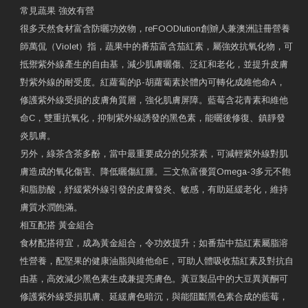
常見蔬果 強效有營
很多天然食材富含防曬功效物，reFOODlution創辧人兼澳洲註冊營養
師萬侃（Violet）指，蔬果中的番茄富含茄紅素，屬強效抗氧化物，可
抵禦紫外線產生的自由基，減少肌膚曬傷、泛紅和老化，並提升皮膚
對紫外線的耐受度。紅蘿蔔的β-胡蘿蔔素於體內可轉化成維他命A，
修護紫外線受損的皮膚角質層，強化肌膚屏障。藍莓含花青素和維他
命C，雙重抗氧化，抑制紫外線誘發的黑色素，能曬後修復、鎮靜發
炎肌膚。
另外，綠茶含茶多酚，當中最重要成分的兒茶素，可減輕紫外線對肌
膚造成的氧化傷害、降低曬傷紅腫。三文魚富優質Omega-3多元不飽
和脂肪酸，紓緩紫外線引發的皮膚發炎、敏感，有助延緩老化，維持
膚質水潤飽滿。
相互配搭 黃金組合
食材配搭得宜，成為黃金組合，令功效提升；如番茄中茄紅素屬脂溶
性營養，配堅果的健康油脂與維他命E，可助人體吸收茄紅素及對抗自
由基，高效減少黑色素生成兼提亮膚色。黃豆製品中的大豆異黃酮可
修護紫外線受損肌膚、延緩膚色暗沉，與能阻斷黑色素合成的藍莓，