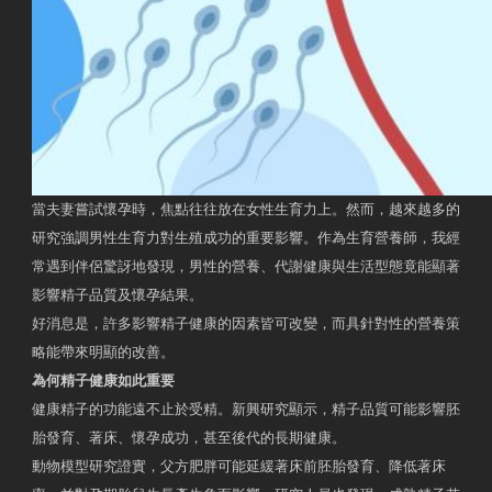
當夫妻嘗試懷孕時，焦點往往放在女性生育力上。然而，越來越多的
研究強調男性生育力對生殖成功的重要影響。作為生育營養師，我經
常遇到伴侶驚訝地發現，男性的營養、代謝健康與生活型態竟能顯著
影響精子品質及懷孕結果。
好消息是，許多影響精子健康的因素皆可改變，而具針對性的營養策
略能帶來明顯的改善。
為何精子健康如此重要
健康精子的功能遠不止於受精。新興研究顯示，精子品質可能影響胚
胎發育、著床、懷孕成功，甚至後代的長期健康。
動物模型研究證實，父方肥胖可能延緩著床前胚胎發育、降低著床