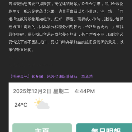
若這幾類患者要戒掉麩質，萬侃建議應緊貼飲食金字塔，選用全穀物
為主食，配合足夠蔬菜水果、適量蛋白質以及小量鹽、油、糖，「而
選擇無麩質穀物類如糙米、紅米、藜麥、蕎麥或小米時，建議少選擇
經過加工處理的，因為油分和糖分相對較高，卡路里會更高。」萬侃
最後提醒，長期戒口容易造成營養不均衡，甚至營養不良，因此非必
要情況下都不應亂戒口，要戒口時亦最好諮詢註冊營養師的意見，以
確保營養均衡。
AM730
執業註冊營養師 Violet Man
【明報專訊】知多啲：炮製健康版炒鮮魷、章魚燒