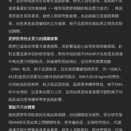
率，並對孕期胎兒生長產生負面影響。研究人員也發現，成熟精子若
過度暴露於活性氧物種（一種常與肥胖相關的氧化壓力形式），將損
害胚胎生長與著床。雖然人類研究較複雜，未必能確立直接因果關
係，但愈來愈多證據指向父方健康、精子品質與生殖結果之間存在類
似關聯。
肥胖對男性生育力的隱藏衝擊
肥胖已成為全球重大健康挑戰，其影響遠超心血管疾病與糖尿病。針
對反覆流產伴侶的研究發現，男性伴侶的精子DNA碎片化程度及精液
中氧化壓力明顯較高；與健康對照組相比，這些男性體重指數
（BMI）較高、精子品質較差，且生殖荷爾蒙指標異常。另一項納入
651對接受試管嬰兒治療伴侶的研究顯示，BMI大於28 kg/m²的男性，
出現較低的受精率、較少高品質胚胎、臨床懷孕機率降低、精子DNA
碎片化增加，以及氧化壓力上升。這些結果意味著過重可能對精子功
能及成功受孕機率帶來負面影響。
重點不只在體重
雖然肥胖常與較差的生殖結果相關，但此關聯並非絕對。部分研究發
現BMI與生育結果之間關聯性低；更有趣的是，近期研究指出，代謝
健康可能比體重本身更為重要。研究人員觀察到，即使肥胖但「代謝