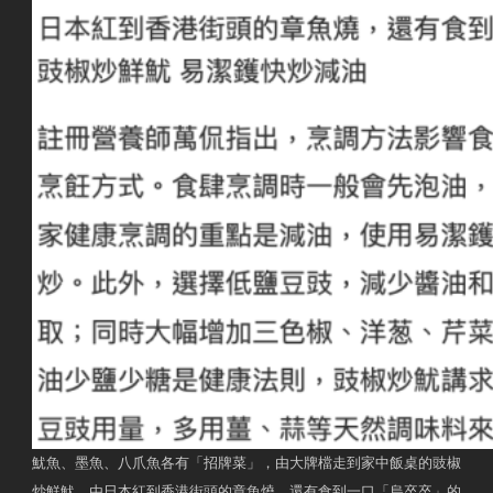
魷魚、墨魚、八爪魚各有「招牌菜」，由大牌檔走到家中飯桌的豉椒
炒鮮魷，由日本紅到香港街頭的章魚燒，還有食到一口「烏卒卒」的