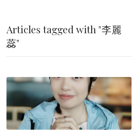
Articles tagged with "李麗
蕊"