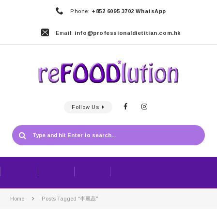
Phone:
+852 6095 3702 WhatsApp
Email:
info@professionaldietitian.com.hk
Follow Us
Home
Posts Tagged "李麗蕊"