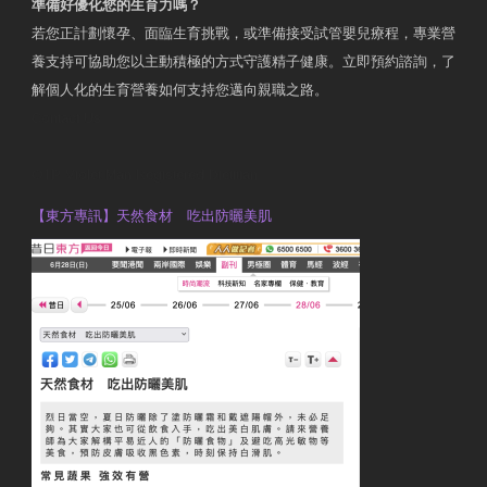
準備好優化您的生育力嗎？
若您正計劃懷孕、面臨生育挑戰，或準備接受試管嬰兒療程，專業營
養支持可協助您以主動積極的方式守護精子健康。立即預約諮詢，了
解個人化的生育營養如何支持您邁向親職之路。
Contact Us
OTP Violet Man Registered Dietitian
【東方專訊】天然食材 吃出防曬美肌