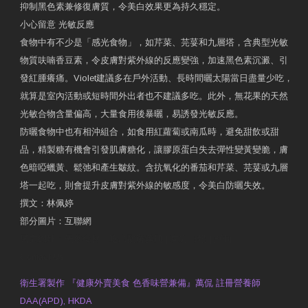
抑制黑色素兼修復膚質，令美白效果更為持久穩定。
小心留意 光敏反應
食物中有不少是「感光食物」，如芹菜、芫荽和九層塔，含典型光敏
物質呋喃香豆素，令皮膚對紫外線的反應變強，加速黑色素沉澱、引
發紅腫癢痛。Violet建議多在戶外活動、長時間曬太陽當日盡量少吃，
就算是室內活動或短時間外出者也不建議多吃。此外，無花果的天然
光敏合物含量偏高，大量食用後暴曬，易誘發光敏反應。
防曬食物中也有相沖組合，如食用紅蘿蔔或南瓜時，避免甜飲或甜
品，精製糖有機會引發肌膚糖化，讓膠原蛋白失去彈性變黃變脆，膚
色暗啞蠟黃、鬆弛和產生皺紋。含抗氧化的番茄和芹菜、芫荽或九層
塔一起吃，則會提升皮膚對紫外線的敏感度，令美白防曬失效。
撰文：林佩婷
部分圖片：互聯網
原文網址：天然食材 吃出防曬美肌 | 東方日報 | 副刊
Contact Us
衛生署製作 『健康外賣美食 色香味營兼備』萬侃 註冊營養師
DAA(APD), HKDA